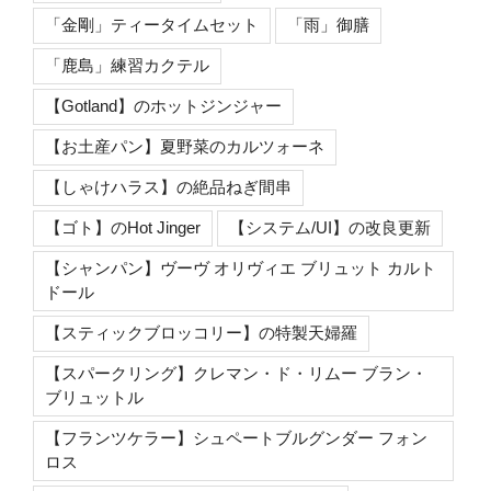
「金剛」ティータイムセット
「雨」御膳
「鹿島」練習カクテル
【Gotland】のホットジンジャー
【お土産パン】夏野菜のカルツォーネ
【しゃけハラス】の絶品ねぎ間串
【ゴト】のHot Jinger
【システム/UI】の改良更新
【シャンパン】ヴーヴ オリヴィエ ブリュット カルト
ドール
【スティックブロッコリー】の特製天婦羅
【スパークリング】クレマン・ド・リムー ブラン・
ブリュットル
【フランツケラー】シュペートブルグンダー フォン
ロス