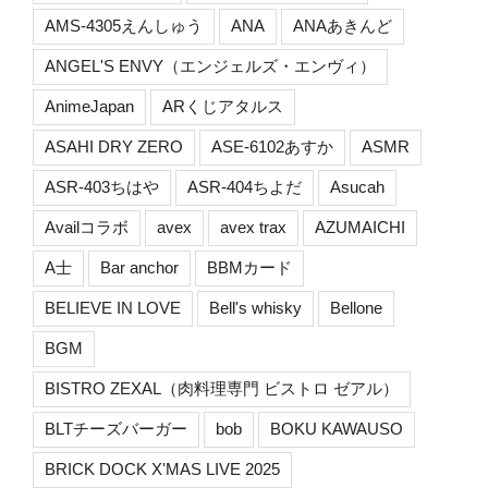
AMS-4305えんしゅう
ANA
ANAあきんど
ANGEL'S ENVY（エンジェルズ・エンヴィ）
AnimeJapan
ARくじアタルス
ASAHI DRY ZERO
ASE-6102あすか
ASMR
ASR-403ちはや
ASR-404ちよだ
Asucah
Availコラボ
avex
avex trax
AZUMAICHI
A士
Bar anchor
BBMカード
BELIEVE IN LOVE
Bell's whisky
Bellone
BGM
BISTRO ZEXAL（肉料理専門 ビストロ ゼアル）
BLTチーズバーガー
bob
BOKU KAWAUSO
BRICK DOCK X'MAS LIVE 2025