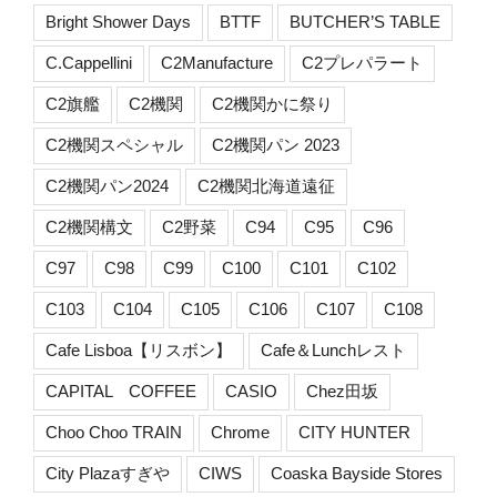
Bright Shower Days
BTTF
BUTCHER’S TABLE
C.Cappellini
C2Manufacture
C2プレパラート
C2旗艦
C2機関
C2機関かに祭り
C2機関スペシャル
C2機関パン 2023
C2機関パン2024
C2機関北海道遠征
C2機関構文
C2野菜
C94
C95
C96
C97
C98
C99
C100
C101
C102
C103
C104
C105
C106
C107
C108
Cafe Lisboa【リスボン】
Cafe＆Lunchレスト
CAPITAL COFFEE
CASIO
Chez田坂
Choo Choo TRAIN
Chrome
CITY HUNTER
City Plazaすぎや
CIWS
Coaska Bayside Stores