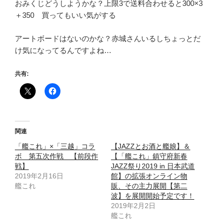
おみくじどうしようかな？上限3で送料合わせると300×3
＋350 買ってもいい気がする
アートボードはないのかな？赤城さんいるしちょっとだ
け気になってるんですよね…
共有:
関連
「艦これ」×「三越」コラ
【JAZZとお酒と艦娘】＆
ボ 第五次作戦 【前段作
【「艦これ」鎮守府新春
戦】
JAZZ祭り2019 in 日本武道
2019年2月16日
館】の拡張オンライン物
艦これ
販、その主力展開【第二
波】を展開開始予定です！
2019年2月2日
艦これ