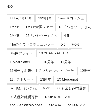
タグ
1+1=いちいち
1/20日向
1mileサコッシュ
1MYB
1MYB全国ツアー
01「パセワン」さん
2MYB
02「パセツー」さん
4-5
4種のクワトロチョコカレー
5-5
7-5-3
8時間フライト
10 YEARS AFTER
10years after……
10周年
11周年
11周年をお祝いするブリオッシュブーケ
12周年
13thストリート
13周年
19 Morgenrot
62口径5インチ砲
65/13
88お楽しみ抽選會
90式艦対艦誘導弾
130th KURE 2019
130th SASEBO 2019
350周年
2014夏イベ