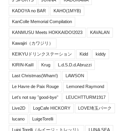
KADOYA no BAR
KAHO(1MYB)
KanColle Memorial Compilation
KANMUSU Meets HOKKAIDO!2023
KAVALAN
Kawajiri（カワジリ）
KEIKYUドリンクステーション
Kidd
kiddy
KIRIN-KaiII
Krug
L.d.S.D.d.Abruzzi
Last Christmas(Wham!)
LAWSON
Le Havre de Paix Rouge
Lemoned Raymond
Let's not say "good-bye"
LEUCHTTURM1917
Live2D
LogCafe HICKORY
LOVE埼玉パーク
lucano
LuigeTorelli
Luigi Torelli（ルイージ・トレッリ）
LUNA SEA