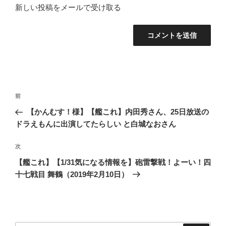
新しい投稿をメールで受け取る
投
前
前
稿
の
【かんむす！様】【艦これ】内田秀さん、25日放送の
ナ
投
ドラえもんに出演してたらしい と白城なおさん
ビ
稿
ゲ
次
次
の
ー
【艦これ】【1/31気になる情報を】砲雷撃戦！よーい！四
投
シ
十七戦目 舞鶴（2019年2月10日）
稿
ョ
ン