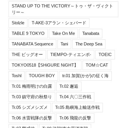
STAND UP TO THE VICTORY～トゥ・ザ・ヴィクト
リー～
Stolzle
T-AKE-3アラン・シェパード
TABLE 9 TOKYO
Take On Me
Tanabata
TANABATA Sequence
Tani
The Deep Sea
THE ビッグオー
TIEMPO-ティエンポ-
TOEIC
TOKYO0518【SHiGURE NiGHT】
TOM☆CAT
Toshl
TOUGH BOY
tr.01 加賀(かが)の征く海
Tr.01 梅雨明けの白露
Tr.02 邂逅
Tr.03 鎮守府の秋祭り
Tr.04 六〇三作戦
Tr.05 シズメシズメ
Tr.05 島嶼海上輸送作戦
Tr.06 水雷戦隊の反撃
Tr.06 飛龍の反撃