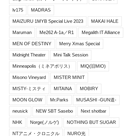
lv175
MADRAS
MAIZURU 1MYB Special Live 2023
MAKAI HALE
Maruman
Me262 A-1a／R1
Megalith IT Alliance
MEN OF DESTINY
Merry Xmas Special
Midnight Theater
Mini Talk Session
Minneapolis（ミネアポリス）
MIQ(旧MIO)
Misono Vineyard
MISTER MINIT
MISTY-ミスティ
MITAINA
MOBIRY
MOON GLOW
Mr.Parks
MUSASHI -GUN道-
neusick
NEW SBT Sasebo
Next shotbar
NHK
Norge(ノルゲ)
NOTHING BUT SUGAR
NTアニメ・クロニクル
NURO光