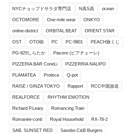
NYCチョップドサラダ専門店
N高S高
ocean
OCTOMORE
One-mile wear
ONKYO
online-district
ORBITAL BEAT
ORIENT STAR
OST
OTO砲
PC
PC-9801
PEACH旅くじ
PG-829しらたか
Piacere (ピアチェーレ)
PIZZERIA BAR ConeLi
PIZZERRIA NALIPO
PLAMATEA
Proteca
Q-pot
RAISE / GINZA TOKYO
Rapport
RCC中国放送
REALFORCE
RHYTHM EMOTION
Richard P.Leary
Romancing Train
Romanée-conti
Royal Household
RX-78-2
SAB. SUNSET RED
Sasebo C&B Burgers