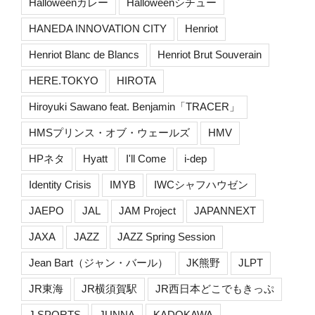
Halloweenカレー
Halloweenシチュー
HANEDA INNOVATION CITY
Henriot
Henriot Blanc de Blancs
Henriot Brut Souverain
HERE.TOKYO
HIROTA
Hiroyuki Sawano feat. Benjamin「TRACER」
HMSプリンス・オブ・ウェールズ
HMV
HPネタ
Hyatt
I'll Come
i-dep
Identity Crisis
IMYB
IWCシャフハウゼン
JAEPO
JAL
JAM Project
JAPANNEXT
JAXA
JAZZ
JAZZ Spring Session
Jean Bart（ジャン・バール）
JK熊野
JLPT
JR東海
JR横須賀駅
JR西日本どこでもきっぷ
J SPORTS
JUNNA
KADOKAWA