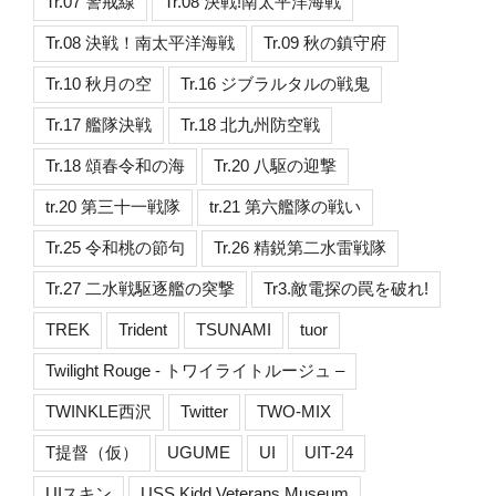
Tr.07 警戒線
Tr.08 決戦!南太平洋海戦
Tr.08 決戦！南太平洋海戦
Tr.09 秋の鎮守府
Tr.10 秋月の空
Tr.16 ジブラルタルの戦鬼
Tr.17 艦隊決戦
Tr.18 北九州防空戦
Tr.18 頌春令和の海
Tr.20 八駆の迎撃
tr.20 第三十一戦隊
tr.21 第六艦隊の戦い
Tr.25 令和桃の節句
Tr.26 精鋭第二水雷戦隊
Tr.27 二水戦駆逐艦の突撃
Tr3.敵電探の罠を破れ!
TREK
Trident
TSUNAMI
tuor
Twilight Rouge - トワイライトルージュ –
TWINKLE西沢
Twitter
TWO-MIX
T提督（仮）
UGUME
UI
UIT-24
UIスキン
USS Kidd Veterans Museum