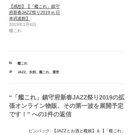
【感想】【「艦これ」鎮守
府新春JAZZ祭り2019 in 日
本武道館】
2019年1月6日
艦これ
カ
艦これ
テ
タ
JAZZ
、
矢矧
、
艦これ
、
運営
ゴ
グ
リ
ー
“「艦これ」鎮守府新春JAZZ祭り2019の拡
張オンライン物販、その第一波を展開予定
です！” への1件の返信
ピンバック:
【JAZZとお酒と艦娘】＆【「艦これ」