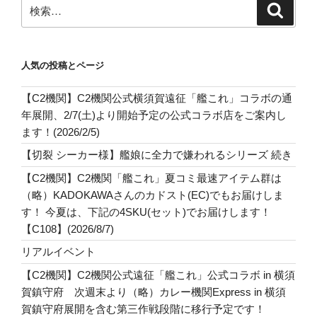
検
検
索
索:
人気の投稿とページ
【C2機関】C2機関公式横須賀遠征「艦これ」コラボの通
年展開、2/7(土)より開始予定の公式コラボ店をご案内し
ます！(2026/2/5)
【切裂 シーカー様】艦娘に全力で嫌われるシリーズ 続き
【C2機関】C2機関「艦これ」夏コミ最速アイテム群は
（略）KADOKAWAさんのカドスト(EC)でもお届けしま
す！ 今夏は、下記の4SKU(セット)でお届けします！
【C108】(2026/8/7)
リアルイベント
【C2機関】C2機関公式遠征「艦これ」公式コラボ in 横須
賀鎮守府 次週末より（略）カレー機関Express in 横須
賀鎮守府展開を含む第三作戦段階に移行予定です！