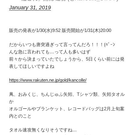
January 31, 2019
販売の発表が1/30(水)9:52 販売開始が1/31(木)20:00
だからいつも唐突過ぎって言ってんだろ！！！(ﾊﾞｰﾝ
んな急に言われても…って人も多いはず
前々から決まっていたでしょうから、5日くらい前には発
表してほしいですよね
https://www.rakuten.ne.jp/gold/kancolle/
凧、おみくじ、ちんじゅふ矢矧、Tシャツ類、矢矧タオル
か
オルゴールやブランケット、レコードバッグは2月上旬案
内とのこと
タオル速攻無くなりそうですね…