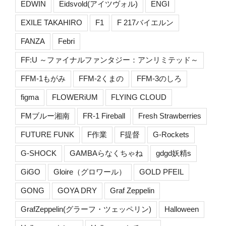
EDWIN
Eidsvold(アイツヴォル)
ENGI
EXILE TAKAHIRO
F1
F 217バイエルン
FANZA
Febri
FF:U ～ファイナルファンタジー：アンリミテッド～
FFM-1もがみ
FFM-2くまの
FFM-3のしろ
figma
FLOWERiUM
FLYING CLOUD
FMブルー湘南
FR-1 Fireball
Fresh Strawberries
FUTURE FUNK
F作業
F提督
G-Rockets
G-SHOCK
GAMBAらなくちゃね
gdgd妖精s
GiGO
Gloire（グロワール）
GOLD PFEIL
GONG
GOYA DRY
Graf Zeppelin
GrafZeppelin(グラーフ・ツェッペリン)
Halloween