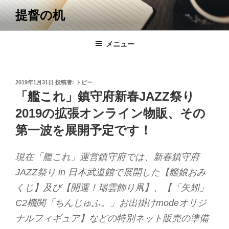
コ
提督の机
ン
テ
ン
メニュー
ツ
へ
ス
投
2019年1月31日
投稿者:
トビー
キ
稿
「艦これ」鎮守府新春JAZZ祭り
日:
ッ
2019の拡張オンライン物販、その
プ
第一波を展開予定です！
現在「艦これ」運営鎮守府では、新春鎮守府
JAZZ祭り in 日本武道館で展開した【艦娘おみ
くじ】及び【開運！瑞雲飾り凧】、【「矢矧」
C2機関「ちんじゅふ。」お出掛けmodeオリジ
ナルフィギュア】などの特別ネット販売の準備