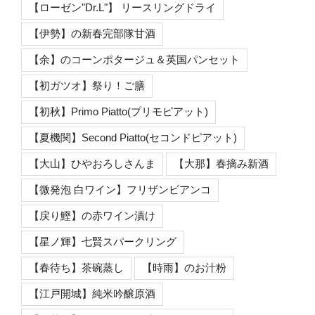
【ローゼン"Dr.L"】 リースリングドライ
【伊勢】の新春完部隊甘酒
【余】のコーンポタージュ＆英国パンセット
【初ガツオ】祭り！ご膳
【初秋】Primo Piatto(プリモピアット)
【夏機関】Second Piatto(セコンドピアット)
【大山】ひやおろしさんま
【大那】春摘み新酒
【微発泡 白ワイン】フリザンビアンコ
【戻り鰹】の赤ワイン漬け
【星ノ輝】七賢スパークリング
【春待ち】茶碗蒸し
【時雨】のお汁粉
【江戸開城】純米吟醸原酒