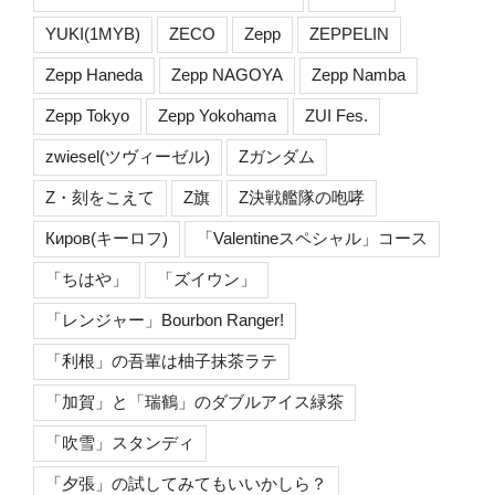
YUKI(1MYB)
ZECO
Zepp
ZEPPELIN
Zepp Haneda
Zepp NAGOYA
Zepp Namba
Zepp Tokyo
Zepp Yokohama
ZUI Fes.
zwiesel(ツヴィーゼル)
Zガンダム
Z・刻をこえて
Z旗
Z決戦艦隊の咆哮
Киров(キーロフ)
「Valentineスペシャル」コース
「ちはや」
「ズイウン」
「レンジャー」Bourbon Ranger!
「利根」の吾輩は柚子抹茶ラテ
「加賀」と「瑞鶴」のダブルアイス緑茶
「吹雪」スタンディ
「夕張」の試してみてもいいかしら？