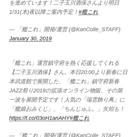
を進めています！二子玉川酒保さんより明日
1/31(木)夜以降ご案内予定！
#艦これ
— 「艦これ」開発/運営 (@KanColle_STAFF)
January 30, 2019
「艦これ」運営鎮守府を熱く応援してくれる
【二子玉川酒保】さん。本日20:00より新春に日
本武道館で展開した、「艦これ」鎮守府新春
JAZZ祭り2019の拡張オンライン物販、その第
一波を展開予定です！人気の「瑞雲飾り凧」に
「艦娘おみくじ」、「ちんじゅふ。」矢矧も！
https://t.co/03oH1anAHY
#艦これ
— 「艦これ」開発/運営 (@KanColle_STAFF)