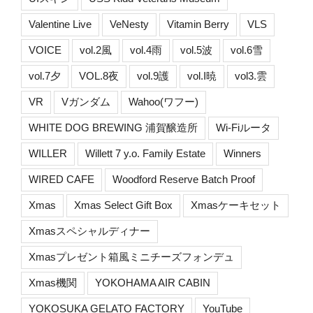
Valentine Live
VeNesty
Vitamin Berry
VLS
VOICE
vol.2風
vol.4雨
vol.5波
vol.6雪
vol.7夕
VOL.8夜
vol.9護
vol.I暁
vol3.雲
VR
Vガンダム
Wahoo(ワフー)
WHITE DOG BREWING 浦賀醸造所
Wi-Fiルータ
WILLER
Willett 7 y.o. Family Estate
Winners
WIRED CAFE
Woodford Reserve Batch Proof
Xmas
Xmas Select Gift Box
Xmasケーキセット
Xmasスペシャルディナー
Xmasプレゼント箱風ミニチーズフォンデュ
Xmas機関
YOKOHAMA AIR CABIN
YOKOSUKA GELATO FACTORY
YouTube