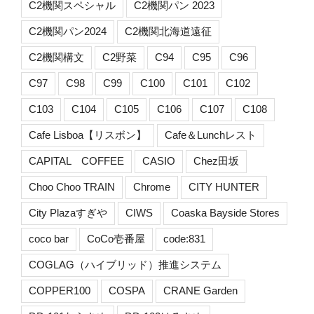
C2機関スペシャル
C2機関パン 2023
C2機関パン2024
C2機関北海道遠征
C2機関構文
C2野菜
C94
C95
C96
C97
C98
C99
C100
C101
C102
C103
C104
C105
C106
C107
C108
Cafe Lisboa【リスボン】
Cafe＆Lunchレスト
CAPITAL COFFEE
CASIO
Chez田坂
Choo Choo TRAIN
Chrome
CITY HUNTER
City Plazaすぎや
CIWS
Coaska Bayside Stores
coco bar
CoCo壱番屋
code:831
COGLAG（ハイブリッド）推進システム
COPPER100
COSPA
CRANE Garden