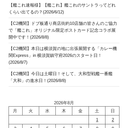
【艦これ速報様】【艦これ】艦これのサントラってどれ
くらい出てるの？(2026/6/12)
【C2機関】ドブ板通り商店街約10店舗の皆さんのご協力
で「艦これ」オリジナル限定ポストカード記念コラボ展
開中です！(2026/8/8)
【C2機関】本日は横須賀の地に出張展開する「カレー機
関Express」in 横須賀鎮守府2026のスタート日！
(2026/8/7)
【C2機関】今日は土曜日！そして、大和型戦艦一番艦
「大和」の進水日！(2026/8/8)
2026年8月
月
火
水
木
金
土
日
1
2