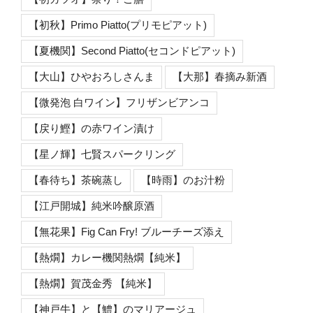
【初秋】Primo Piatto(プリモピアット)
【夏機関】Second Piatto(セコンドピアット)
【大山】ひやおろしさんま
【大那】春摘み新酒
【微発泡 白ワイン】フリザンビアンコ
【戻り鰹】の赤ワイン漬け
【星ノ輝】七賢スパークリング
【春待ち】茶碗蒸し
【時雨】のお汁粉
【江戸開城】純米吟醸原酒
【無花果】Fig Can Fry! ブルーチーズ添え
【熱燗】カレー機関熱燗【純米】
【熱燗】賀茂金秀 【純米】
【神戸牛】と【鱧】のマリアージュ