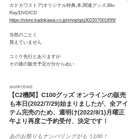
カドカワストア|オリジナル特典,本,関連グッズ,Blu-
Ray/DVD/CD
https://store.kadokawa.co.jp/shop/g/g302207001899/
当然のごとく
買えていません
コミケ先行とありますが
その後の販売予定が分からぬい
投
2022年7月30日
稿
【C2機関】C100グッズ オンラインの販売
日:
も本日(2022/7/29)始まりましたが、全アイ
テム完売のため、週明け(2022/8/1)月曜正
午より再度ご予約受付、決定です！
あのお祭りもナンバリングがもう100！