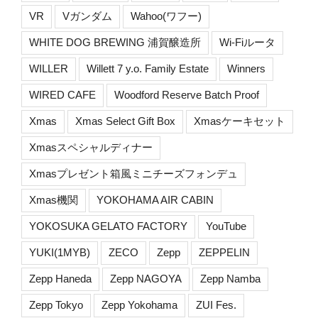
VR
Vガンダム
Wahoo(ワフー)
WHITE DOG BREWING 浦賀醸造所
Wi-Fiルータ
WILLER
Willett 7 y.o. Family Estate
Winners
WIRED CAFE
Woodford Reserve Batch Proof
Xmas
Xmas Select Gift Box
Xmasケーキセット
Xmasスペシャルディナー
Xmasプレゼント箱風ミニチーズフォンデュ
Xmas機関
YOKOHAMA AIR CABIN
YOKOSUKA GELATO FACTORY
YouTube
YUKI(1MYB)
ZECO
Zepp
ZEPPELIN
Zepp Haneda
Zepp NAGOYA
Zepp Namba
Zepp Tokyo
Zepp Yokohama
ZUI Fes.