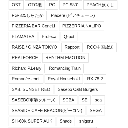
OST
OTO砲
PC
PC-9801
PEACH旅くじ
PG-829しらたか
Piacere (ピアチェーレ)
PIZZERIA BAR ConeLi
PIZZERRIA NALIPO
PLAMATEA
Proteca
Q-pot
RAISE / GINZA TOKYO
Rapport
RCC中国放送
REALFORCE
RHYTHM EMOTION
Richard P.Leary
Romancing Train
Romanée-conti
Royal Household
RX-78-2
SAB. SUNSET RED
Sasebo C&B Burgers
SASEBO軍港クルーズ
SCBA
SE
sea
SEASIDE CAFE BEACON(ビーコン)
SEGA
SH-60K SUPER AUK
Shade
shigeru