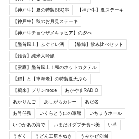
【神戸牛】夏の特製BBQ串
【神戸牛】夏ステーキ
【神戸牛】秋のお月見ステーキ
【神戸牛チョウザメキャビア】の夕べ
【艦首風上】ふぐヒレ酒
【酔鯨】飲み比べセット
【雑賀】純米大吟醸
【雲鷹】艦首風上！和のホットカクテル
【鱧】と【車海老】の特製夏天ぷら
【鵜来】プリンmode
あかやまRADIO
あかりんご
あしがらカレー
あだ名
あ号任務
いくらとうにの軍艦
いちょうホール
いつかあの海で
いまだけダブチ食べ美
い草
うざく
うどん工房さぬき
うみかぜ公園