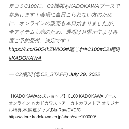
夏コミC100に、C2機関もKADOKAWAブースで
参加します！会場に当日こられない方のため
に、オンラインの販売も本日始まりましたが、
全アイテム完売のため、週明け月曜正午より再
度ご予約受付、決定です！
https://t.co/G054hZWtO9
#艦これ
#C100
#C2機関
#KADOKAWA
— C2機関 (@C2_STAFF)
July 29, 2022
【KADOKAWA公式ショップ】C100 KADOKAWAブース
オンライン in カドカワストア｜カドカワストア|オリジナ
ル特典,本,関連グッズ,Blu-Ray/DVD/C
https://store.kadokawa.co.jp/shop/e/ec100000/