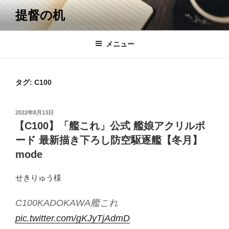
コ
提督の机
ン
テ
ン
メニュー
ツ
へ
ス
タグ:
C100
キ
ッ
投
2022年8月13日
プ
稿
【C100】「艦これ」公式 艦娘アクリルボ
日:
ード 最新描き下ろし防空駆逐艦【冬月】
mode
せきりゅう様
C100KADOKAWA艦これ
pic.twitter.com/gKJyTjAdmD