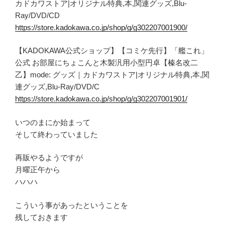
カドカワストア|オリジナル特典,本,関連グッズ,Blu-
Ray/DVD/CD
https://store.kadokawa.co.jp/shop/g/g302207001900/
【KADOKAWA公式ショップ】【コミケ先行】「艦これ」
公式 お部屋にちょこんと木製汎用小型円卓【榛名改二
乙】mode: グッズ｜カドカワストア|オリジナル特典,本,関
連グッズ,Blu-Ray/DVD/C
https://store.kadokawa.co.jp/shop/g/g302207001901/
いつのまにか始まって
そして終わっていました
再販やるようですが
月曜正午から
ハハハ
こういう事があったということを
残しておきます