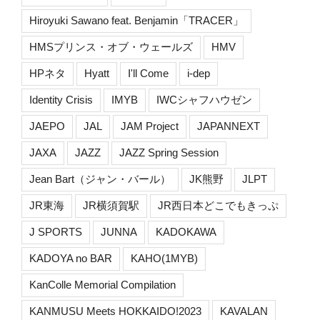
Hiroyuki Sawano feat. Benjamin「TRACER」
HMSプリンス・オブ・ウェールズ
HMV
HPネタ
Hyatt
I'll Come
i-dep
Identity Crisis
IMYB
IWCシャフハウゼン
JAEPO
JAL
JAM Project
JAPANNEXT
JAXA
JAZZ
JAZZ Spring Session
Jean Bart（ジャン・バール）
JK熊野
JLPT
JR東海
JR横須賀駅
JR西日本どこでもきっぷ
J SPORTS
JUNNA
KADOKAWA
KADOYA no BAR
KAHO(1MYB)
KanColle Memorial Compilation
KANMUSU Meets HOKKAIDO!2023
KAVALAN