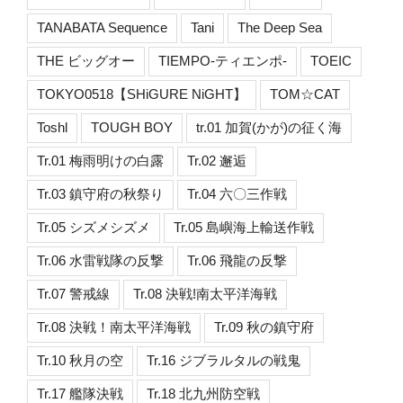
TANABATA Sequence
Tani
The Deep Sea
THE ビッグオー
TIEMPO-ティエンポ-
TOEIC
TOKYO0518【SHiGURE NiGHT】
TOM☆CAT
Toshl
TOUGH BOY
tr.01 加賀(かが)の征く海
Tr.01 梅雨明けの白露
Tr.02 邂逅
Tr.03 鎮守府の秋祭り
Tr.04 六〇三作戦
Tr.05 シズメシズメ
Tr.05 島嶼海上輸送作戦
Tr.06 水雷戦隊の反撃
Tr.06 飛龍の反撃
Tr.07 警戒線
Tr.08 決戦!南太平洋海戦
Tr.08 決戦！南太平洋海戦
Tr.09 秋の鎮守府
Tr.10 秋月の空
Tr.16 ジブラルタルの戦鬼
Tr.17 艦隊決戦
Tr.18 北九州防空戦