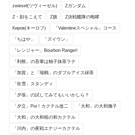
zwiesel(ツヴィーゼル)
Zガンダム
Z・刻をこえて
Z旗
Z決戦艦隊の咆哮
Киров(キーロフ)
「Valentineスペシャル」コース
「ちはや」
「ズイウン」
「レンジャー」Bourbon Ranger!
「利根」の吾輩は柚子抹茶ラテ
「加賀」と「瑞鶴」のダブルアイス緑茶
「吹雪」スタンディ
「夕張」の試してみてもいいかしら？
「夕立」Poi！カクテル改二
「大和」の大和撫子
「大和」の大和桜の和カクテル
「川内」の夜戦エナジーカクテル