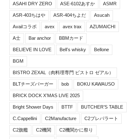
ASAHI DRY ZERO
ASE-6102あすか
ASMR
ASR-403ちはや
ASR-404ちよだ
Asucah
Availコラボ
avex
avex trax
AZUMAICHI
A士
Bar anchor
BBMカード
BELIEVE IN LOVE
Bell's whisky
Bellone
BGM
BISTRO ZEXAL（肉料理専門 ビストロ ゼアル）
BLTチーズバーガー
bob
BOKU KAWAUSO
BRICK DOCK X'MAS LIVE 2025
Bright Shower Days
BTTF
BUTCHER’S TABLE
C.Cappellini
C2Manufacture
C2プレパラート
C2旗艦
C2機関
C2機関かに祭り