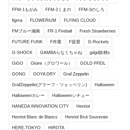
FFM-1もがみ
FFM-2くまの
FFM-3のしろ
figma
FLOWERiUM
FLYING CLOUD
FMブルー湘南
FR-1 Fireball
Fresh Strawberries
FUTURE FUNK
F作業
F提督
G-Rockets
G-SHOCK
GAMBAらなくちゃね
gdgd妖精s
GiGO
Gloire（グロワール）
GOLD PFEIL
GONG
GOYA DRY
Graf Zeppelin
GrafZeppelin(グラーフ・ツェッペリン)
Halloween
Halloweenカレー
Halloweenシチュー
HANEDA INNOVATION CITY
Henriot
Henriot Blanc de Blancs
Henriot Brut Souverain
HERE.TOKYO
HIROTA