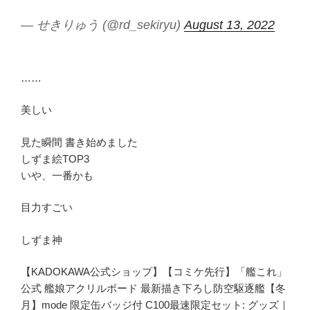
— せきりゅう (@rd_sekiryu)
August 13, 2022
……
美しい
見た瞬間 書き始めました
しずま絵TOP3
いや、一番かも
目力すごい
しずま神
【KADOKAWA公式ショップ】【コミケ先行】「艦これ」
公式 艦娘アクリルボード 最新描き下ろし防空駆逐艦【冬
月】mode 限定缶バッジ付 C100最速限定セット: グッズ｜