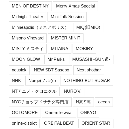
MEN OF DESTINY
Merry Xmas Special
Midnight Theater
Mini Talk Session
Minneapolis（ミネアポリス）
MIQ(旧MIO)
Misono Vineyard
MISTER MINIT
MISTY-ミスティ
MITAINA
MOBIRY
MOON GLOW
Mr.Parks
MUSASHI -GUN道-
neusick
NEW SBT Sasebo
Next shotbar
NHK
Norge(ノルゲ)
NOTHING BUT SUGAR
NTアニメ・クロニクル
NURO光
NYCチョップドサラダ専門店
N高S高
ocean
OCTOMORE
One-mile wear
ONKYO
online-district
ORBITAL BEAT
ORIENT STAR