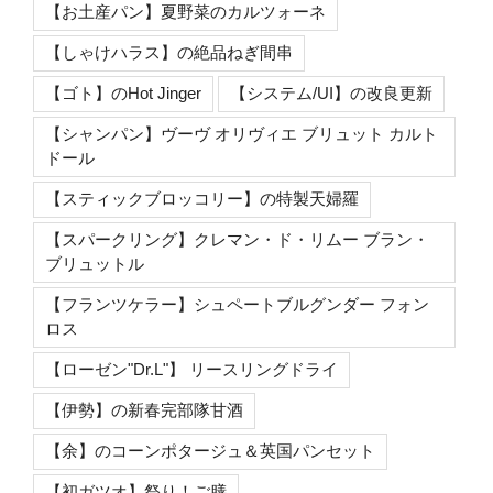
【お土産パン】夏野菜のカルツォーネ
【しゃけハラス】の絶品ねぎ間串
【ゴト】のHot Jinger
【システム/UI】の改良更新
【シャンパン】ヴーヴ オリヴィエ ブリュット カルト
ドール
【スティックブロッコリー】の特製天婦羅
【スパークリング】クレマン・ド・リムー ブラン・
ブリュットル
【フランツケラー】シュペートブルグンダー フォン
ロス
【ローゼン"Dr.L"】 リースリングドライ
【伊勢】の新春完部隊甘酒
【余】のコーンポタージュ＆英国パンセット
【初ガツオ】祭り！ご膳