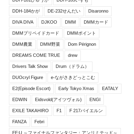
DDH-184かが
DE-232せんだい
Disaronno
DIVA DIVA
DJKOO
DMM
DMMカード
DMMプリペイドカード
DMMポイント
DMM農業
DMM野菜
Dom Pérignon
DREAMS COME TRUE
drew
Drivers Talk Show
Drum（ドラム）
DUOcryl Figure
e-ながさきどっとこむ
E2(Episode Escort)
Early Tokyo Xmas
EATALY
EDWIN
Eidsvold(アイツヴォル)
ENGI
EXILE TAKAHIRO
F1
F 217バイエルン
FANZA
Febri
FF:U ～ファイナルファンタジー：アンリミテッド～