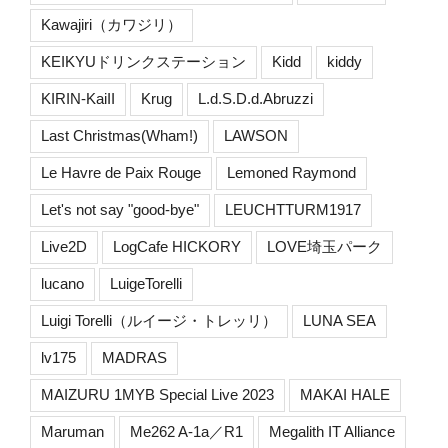
Kawajiri（カワジリ）
KEIKYUドリンクステーション
Kidd
kiddy
KIRIN-KaiII
Krug
L.d.S.D.d.Abruzzi
Last Christmas(Wham!)
LAWSON
Le Havre de Paix Rouge
Lemoned Raymond
Let's not say "good-bye"
LEUCHTTURM1917
Live2D
LogCafe HICKORY
LOVE埼玉パーク
lucano
LuigeTorelli
Luigi Torelli（ルイージ・トレッリ）
LUNA SEA
lv175
MADRAS
MAIZURU 1MYB Special Live 2023
MAKAI HALE
Maruman
Me262 A-1a／R1
Megalith IT Alliance