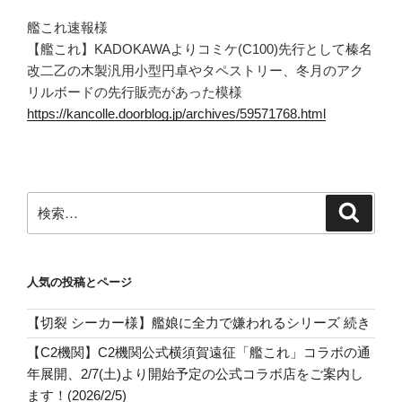
艦これ速報様
【艦これ】KADOKAWAよりコミケ(C100)先行として榛名
改二乙の木製汎用小型円卓やタペストリー、冬月のアク
リルボードの先行販売があった模様
https://kancolle.doorblog.jp/archives/59571768.html
検
検
索
索:
人気の投稿とページ
【切裂 シーカー様】艦娘に全力で嫌われるシリーズ 続き
【C2機関】C2機関公式横須賀遠征「艦これ」コラボの通
年展開、2/7(土)より開始予定の公式コラボ店をご案内し
ます！(2026/2/5)