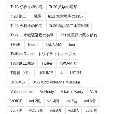
Tr.18 頌春令和の海
Tr.20 八駆の迎撃
tr.20 第三十一戦隊
tr.21 第六艦隊の戦い
Tr.25 令和桃の節句
Tr.26 精鋭第二水雷戦隊
Tr.27 二水戦駆逐艦の突撃
Tr3.敵電探の罠を破れ!
TREK
Trident
TSUNAMI
tuor
Twilight Rouge - トワイライトルージュ –
TWINKLE西沢
Twitter
TWO-MIX
T提督（仮）
UGUME
UI
UIT-24
UIスキン
USS Kidd Veterans Museum
Valentine Live
VeNesty
Vitamin Berry
VLS
VOICE
vol.2風
vol.4雨
vol.5波
vol.6雪
vol.7夕
VOL.8夜
vol.9護
vol.I暁
vol3.雲