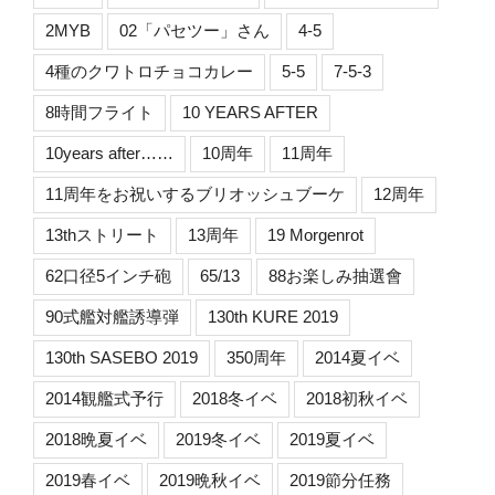
2MYB
02「パセツー」さん
4-5
4種のクワトロチョコカレー
5-5
7-5-3
8時間フライト
10 YEARS AFTER
10years after……
10周年
11周年
11周年をお祝いするブリオッシュブーケ
12周年
13thストリート
13周年
19 Morgenrot
62口径5インチ砲
65/13
88お楽しみ抽選會
90式艦対艦誘導弾
130th KURE 2019
130th SASEBO 2019
350周年
2014夏イベ
2014観艦式予行
2018冬イベ
2018初秋イベ
2018晩夏イベ
2019冬イベ
2019夏イベ
2019春イベ
2019晩秋イベ
2019節分任務