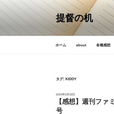
コ
ン
テ
提督の机
ン
ツ
へ
ス
ホーム
about
各種感想
キ
ッ
プ
タグ:
KIDDY
投
2024年3月18日
稿
【感想】週刊ファミ通
日:
号