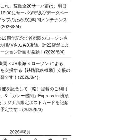
これ」稼働全20サーバ群は、明日
:00～16:00にサーバ保守及びデータベー
アップのための短時間メンテナンス
26/8/4)
の13周年記念で首都圏のローソンさ
国のHMVさんも9店舗、計22店舗によ
ション計画も発動！(2026/8/4)
関 × JR東海 × ローソン による、
征を支援する【鉄路戦略機動】支援の
す！(2026/8/4)
開催を記念して（略）提督のご利用
&「カレー機関」Express in 横須
6 オリジナル限定ポストカードを記念
です！(2026/8/3)
2026年8月
水
木
金
土
日