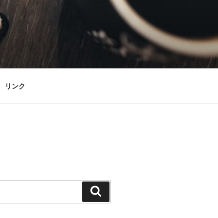
リンク
検
索