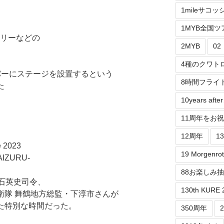
1mileサコッ
1MYB全国ツ
ラリーなどの
2MYB
0
4種のクワト
バーにステージを設置するという
8時間フライ
た
10years aft
11周年をお
12周年
1
 2023
19 Morgenrot
IZURU-
88お楽しみ
白石英史司令、
130th KURE 
衛隊 舞鶴地方総監・下淳市さんが
いた特別な時間だった。
350周年