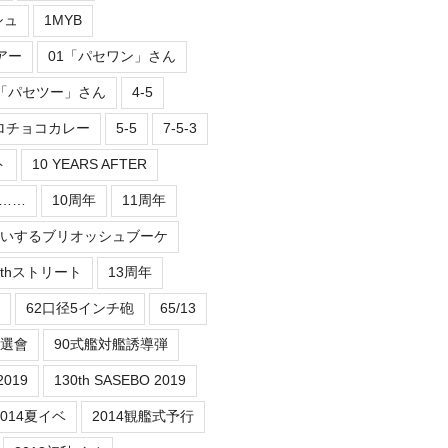
シュ
1MYB
アー
01「パセワン」さん
2「パセツー」さん
4-5
ロチョコカレー
5-5
7-5-3
ト
10 YEARS AFTER
er……
10周年
11周年
祝いするブリオッシュブーケ
3thストリート
13周年
62口径5インチ砲
65/13
抽選會
90式艦対艦誘導弾
2019
130th SASEBO 2019
2014夏イベ
2014観艦式予行