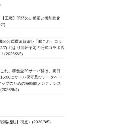
ジ
▼【工廠】開発のUI拡張と機能強化
プデ)
2機関公式横須賀遠征「艦これ」コラ
2/7(土)より開始予定の公式コラボ店
2026/2/5)
ト
これ」稼働全20サーバ群は、明日
:00～16:00にサーバ保守及びデータベー
アップのための短時間メンテナンス
26/8/4)
略機動】視点）(2026/8/5)