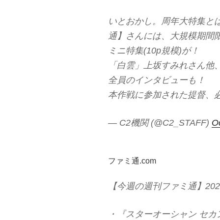
いとおかし。周年大特集と
通】さんには、大規模期間
ミニ特集(10p規模)が！
「白雲」上坂すみれさん他
全員のインタビューも！
本作戦に参加された提督、
— C2機関 (@C2_STAFF)
O
ファミ通.com
【今週の週刊ファミ通】202
・『スターオーシャン セカ