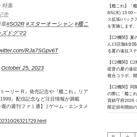
ト特集
【艦これ】「艦
8/5(水) 13
記念
ス拡張/バック
特集
#SO2R
#スターオーシャン
#艦こ
を実施します。(20
ンズドグマ2
【C2機関】夏
ん13店舗&全
twitter.com/RJa7SGpv6T
る夏の遠征ステー
【C2機関】C2機
)
October 25, 2023
提督の夏の遠
複合コラボ、開幕で
【C2機関】同
トーリー R』発売記念や『艦これ』リア
の際に「艦これ」
1999』配信記念など注目情報が満載
賀鎮守府202
【今週の週刊ファミ通】 | ゲーム・エンタメ
限定頒布開始の予定
202310/26321729.html
月
火