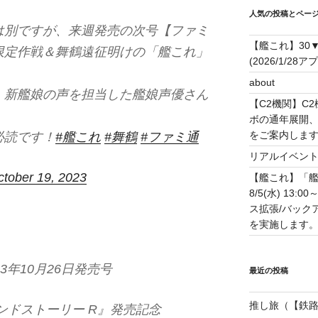
人気の投稿とペー
は別ですが、来週発売の次号【ファミ
【艦これ】30
限定作戦＆舞鶴遠征明けの「艦これ」
(2026/1/28ア
about
、新艦娘の声を担当した艦娘声優さん
【C2機関】C
ボの通年展開、
をご案内します！(
必読です！
#艦これ
#舞鶴
#ファミ通
リアルイベン
ctober 19, 2023
【艦これ】「艦
8/5(水) 13
ス拡張/バック
を実施します。(20
3年10月26日発売号
最近の投稿
推し旅（【鉄路戦
ンドストーリー R』発売記念