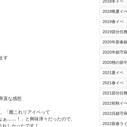
2018冬イベ
2018晩夏イ
2019春イベ
2019節分任
2020年新春
2020年鎮守
ます
2020桃の節
2021夏イベ
2021春イベ
2021節分任
率直な感想
2022初秋イ
たび、「艦これリアイベって
2022呉鎮守
るなぁ……！」と興味津々だったので、
2022新春ラ
にうれしかったです！