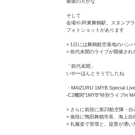
最後の方かな
そして
会場やJR東舞鶴駅、スタンプ
フォトショットがあります
> 1日には舞鶴航空基地のハン
> 前代未聞のライブが開催され
「前代未聞」
いやーほんとそうでしたね
・MAIZURU 1MYB Special Live
-C2機関“1MYB”特別ライブin MA
> さらに前段に第23航空隊・
> 後段に鴨田舞鶴市長、海上自
> 礼服姿で登壇と、提督が湧