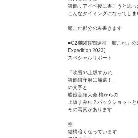
舞鶴リアイベ後に書こうと思っ
こんなタイミングになってしま
艦これ部分のみ書きます
■C2機関舞鶴遠征「艦これ」公式コラ
Expedition 2023】
スペシャルリポート
「吹雪as上坂すみれ
舞鶴鎮守府に帰還！」
の文字と
艦娘音頭大会 櫓からの
上坂すみれ？バックショットと
その写真があります
空
結構暗くなっています