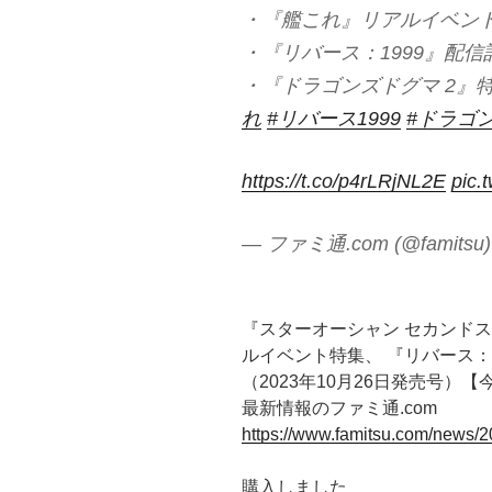
・『艦これ』リアルイベン
・『リバース：1999』配信
・『ドラゴンズドグマ 2』
れ
#リバース1999
#ドラゴ
https://t.co/p4rLRjNL2E
pic.
— ファミ通.com (@famitsu
『スターオーシャン セカンドス
ルイベント特集、 『リバース：
（2023年10月26日発売号）
最新情報のファミ通.com
https://www.famitsu.com/news/
購入しました