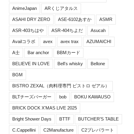
AnimeJapan
ARくじアタルス
ASAHI DRY ZERO
ASE-6102あすか
ASMR
ASR-403ちはや
ASR-404ちよだ
Asucah
Availコラボ
avex
avex trax
AZUMAICHI
A士
Bar anchor
BBMカード
BELIEVE IN LOVE
Bell's whisky
Bellone
BGM
BISTRO ZEXAL（肉料理専門 ビストロ ゼアル）
BLTチーズバーガー
bob
BOKU KAWAUSO
BRICK DOCK X'MAS LIVE 2025
Bright Shower Days
BTTF
BUTCHER’S TABLE
C.Cappellini
C2Manufacture
C2プレパラート