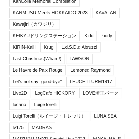
KanColle Memorial Compilation
KANMUSU Meets HOKKAIDO!2023
KAVALAN
Kawajiri（カワジリ）
KEIKYUドリンクステーション
Kidd
kiddy
KIRIN-KaiII
Krug
L.d.S.D.d.Abruzzi
Last Christmas(Wham!)
LAWSON
Le Havre de Paix Rouge
Lemoned Raymond
Let's not say "good-bye"
LEUCHTTURM1917
Live2D
LogCafe HICKORY
LOVE埼玉パーク
lucano
LuigeTorelli
Luigi Torelli（ルイージ・トレッリ）
LUNA SEA
lv175
MADRAS
MAIZURU 1MYB Special Live 2023
MAKAI HALE