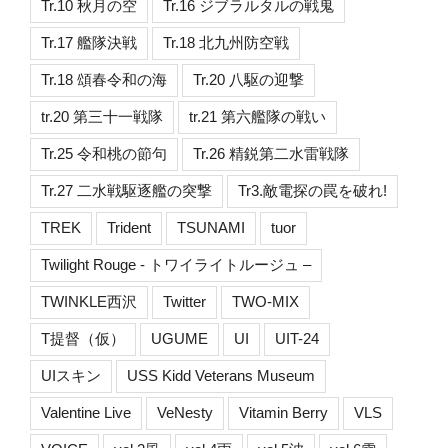
Tr.10 秋月の空
Tr.16 ジブラルタルの戦鬼
Tr.17 艦隊決戦
Tr.18 北九州防空戦
Tr.18 頌春令和の海
Tr.20 八駆の迎撃
tr.20 第三十一戦隊
tr.21 第六艦隊の戦い
Tr.25 令和桃の節句
Tr.26 精鋭第二水雷戦隊
Tr.27 二水戦駆逐艦の突撃
Tr3.敵電探の罠を破れ!
TREK
Trident
TSUNAMI
tuor
Twilight Rouge - トワイライトルージュ –
TWINKLE西沢
Twitter
TWO-MIX
T提督（仮）
UGUME
UI
UIT-24
UIスキン
USS Kidd Veterans Museum
Valentine Live
VeNesty
Vitamin Berry
VLS