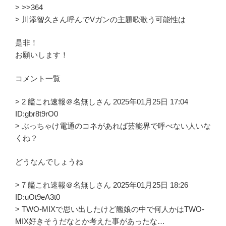
> >>364
> 川添智久さん呼んでVガンの主題歌歌う可能性は
是非！
お願いします！
コメント一覧
> 2 艦これ速報＠名無しさん 2025年01月25日 17:04
ID:gbr8t9rO0
> ぶっちゃけ電通のコネがあれば芸能界で呼べない人いな
くね？
どうなんでしょうね
> 7 艦これ速報＠名無しさん 2025年01月25日 18:26
ID:uOt9eA3t0
> TWO-MIXで思い出したけど艦娘の中で何人かはTWO-
MIX好きそうだなとか考えた事があったな…