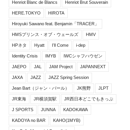
Henriot Blanc de Blancs
Henriot Brut Souverain
HERE.TOKYO
HIROTA
Hiroyuki Sawano feat. Benjamin「TRACER」
HMSプリンス・オブ・ウェールズ
HMV
HPネタ
Hyatt
I'll Come
i-dep
Identity Crisis
IMYB
IWCシャフハウゼン
JAEPO
JAL
JAM Project
JAPANNEXT
JAXA
JAZZ
JAZZ Spring Session
Jean Bart（ジャン・バール）
JK熊野
JLPT
JR東海
JR横須賀駅
JR西日本どこでもきっぷ
J SPORTS
JUNNA
KADOKAWA
KADOYA no BAR
KAHO(1MYB)