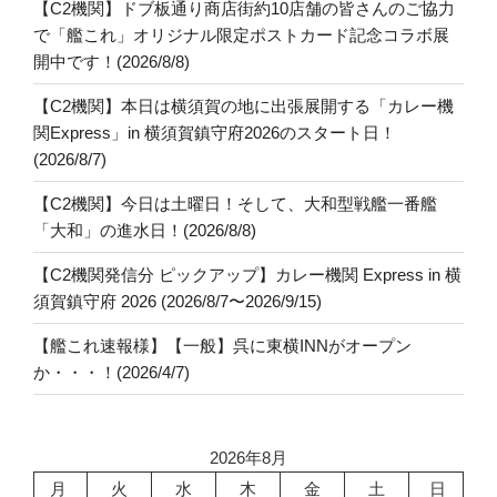
【C2機関】ドブ板通り商店街約10店舗の皆さんのご協力
で「艦これ」オリジナル限定ポストカード記念コラボ展
開中です！(2026/8/8)
【C2機関】本日は横須賀の地に出張展開する「カレー機
関Express」in 横須賀鎮守府2026のスタート日！
(2026/8/7)
【C2機関】今日は土曜日！そして、大和型戦艦一番艦
「大和」の進水日！(2026/8/8)
【C2機関発信分 ピックアップ】カレー機関 Express in 横
須賀鎮守府 2026 (2026/8/7〜2026/9/15)
【艦これ速報様】【一般】呉に東横INNがオープン
か・・・！(2026/4/7)
2026年8月
月
火
水
木
金
土
日