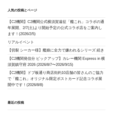
人気の投稿とページ
【C2機関】C2機関公式横須賀遠征「艦これ」コラボの通
年展開、2/7(土)より開始予定の公式コラボ店をご案内し
ます！(2026/2/5)
リアルイベント
【切裂 シーカー様】艦娘に全力で嫌われるシリーズ 続き
【C2機関発信分 ピックアップ】カレー機関 Express in 横
須賀鎮守府 2026 (2026/8/7〜2026/9/15)
【C2機関】ドブ板通り商店街約10店舗の皆さんのご協力
で「艦これ」オリジナル限定ポストカード記念コラボ展
開中です！(2026/8/8)
最近の投稿