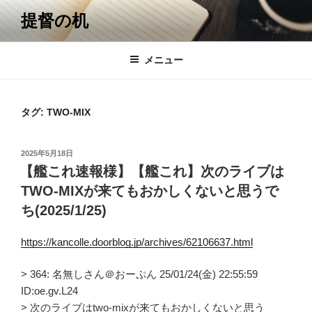
コ
提督の机
ン
テ
ン
メニュー
ツ
へ
ス
タグ:
TWO-MIX
キ
ッ
投
2025年5月18日
プ
稿
【艦これ速報様】【艦これ】次のライブは
日:
TWO-MIXが来てもおかしくないと思うで
ち(2025/1/25)
https://kancolle.doorblog.jp/archives/62106637.html
> 364: 名無しさん＠おーぷん 25/01/24(金) 22:55:59
ID:oe.gv.L24
> 次のライブはtwo-mixが来てもおかしくないと思う