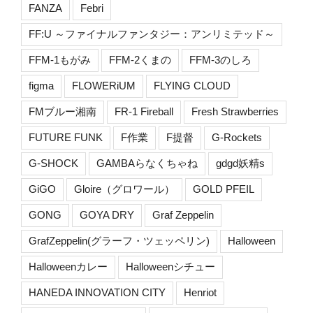
FANZA
Febri
FF:U ～ファイナルファンタジー：アンリミテッド～
FFM-1もがみ
FFM-2くまの
FFM-3のしろ
figma
FLOWERiUM
FLYING CLOUD
FMブルー湘南
FR-1 Fireball
Fresh Strawberries
FUTURE FUNK
F作業
F提督
G-Rockets
G-SHOCK
GAMBAらなくちゃね
gdgd妖精s
GiGO
Gloire（グロワール）
GOLD PFEIL
GONG
GOYA DRY
Graf Zeppelin
GrafZeppelin(グラーフ・ツェッペリン)
Halloween
Halloweenカレー
Halloweenシチュー
HANEDA INNOVATION CITY
Henriot