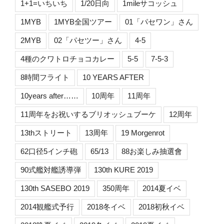
1+1=いちいち
1/20日向
1mileサコッシュ
1MYB
1MYB全国ツアー
01「パセワン」さん
2MYB
02「パセツー」さん
4-5
4種のクワトロチョコカレー
5-5
7-5-3
8時間フライト
10 YEARS AFTER
10years after……
10周年
11周年
11周年をお祝いするブリオッシュブーケ
12周年
13thストリート
13周年
19 Morgenrot
62口径5インチ砲
65/13
88お楽しみ抽選會
90式艦対艦誘導弾
130th KURE 2019
130th SASEBO 2019
350周年
2014夏イベ
2014観艦式予行
2018冬イベ
2018初秋イベ