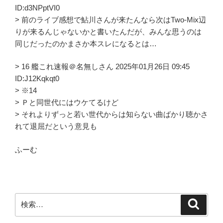
ID:d3NPptVI0
> 前のライブ感想で鮎川さんが来たんなら次はTwo-Mix辺
りが来るんじゃないかと書いたんだが、みんな思うのは
同じだったのかまさか本スレになるとは…
> 16 艦これ速報＠名無しさん 2025年01月26日 09:45
ID:J12Kqkqt0
> ※14
> Ｐと同世代にはウケてるけど
> それよりずっと若い世代からは知らない曲ばかり聴かさ
れて退屈だという意見も
ふーむ
検
検
索
索: