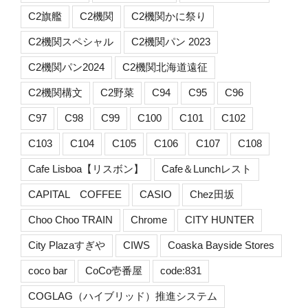
C2旗艦
C2機関
C2機関かに祭り
C2機関スペシャル
C2機関パン 2023
C2機関パン2024
C2機関北海道遠征
C2機関構文
C2野菜
C94
C95
C96
C97
C98
C99
C100
C101
C102
C103
C104
C105
C106
C107
C108
Cafe Lisboa【リスボン】
Cafe＆Lunchレスト
CAPITAL COFFEE
CASIO
Chez田坂
Choo Choo TRAIN
Chrome
CITY HUNTER
City Plazaすぎや
CIWS
Coaska Bayside Stores
coco bar
CoCo壱番屋
code:831
COGLAG（ハイブリッド）推進システム