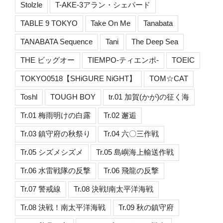
Stolzle
T-AKE-3アラン・シェパード
TABLE 9 TOKYO
Take On Me
Tanabata
TANABATA Sequence
Tani
The Deep Sea
THE ビッグオー
TIEMPO-ティエンポ-
TOEIC
TOKYO0518【SHiGURE NiGHT】
TOM☆CAT
Toshl
TOUGH BOY
tr.01 加賀(かが)の征く海
Tr.01 梅雨明けの白露
Tr.02 邂逅
Tr.03 鎮守府の秋祭り
Tr.04 六〇三作戦
Tr.05 シズメシズメ
Tr.05 島嶼海上輸送作戦
Tr.06 水雷戦隊の反撃
Tr.06 飛龍の反撃
Tr.07 警戒線
Tr.08 決戦!南太平洋海戦
Tr.08 決戦！南太平洋海戦
Tr.09 秋の鎮守府