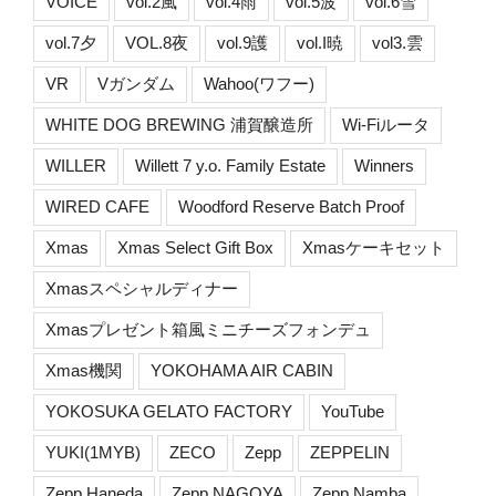
VOICE
vol.2風
vol.4雨
vol.5波
vol.6雪
vol.7夕
VOL.8夜
vol.9護
vol.I暁
vol3.雲
VR
Vガンダム
Wahoo(ワフー)
WHITE DOG BREWING 浦賀醸造所
Wi-Fiルータ
WILLER
Willett 7 y.o. Family Estate
Winners
WIRED CAFE
Woodford Reserve Batch Proof
Xmas
Xmas Select Gift Box
Xmasケーキセット
Xmasスペシャルディナー
Xmasプレゼント箱風ミニチーズフォンデュ
Xmas機関
YOKOHAMA AIR CABIN
YOKOSUKA GELATO FACTORY
YouTube
YUKI(1MYB)
ZECO
Zepp
ZEPPELIN
Zepp Haneda
Zepp NAGOYA
Zepp Namba