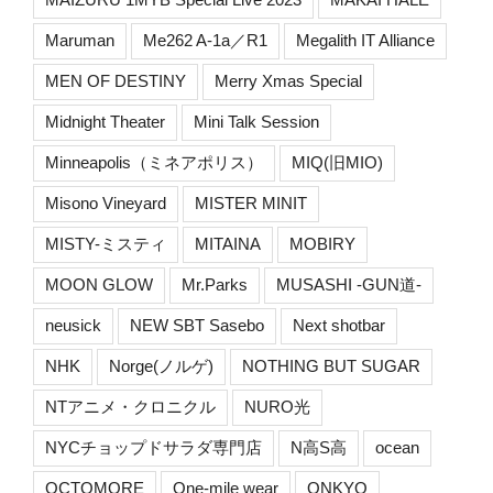
Maruman
Me262 A-1a／R1
Megalith IT Alliance
MEN OF DESTINY
Merry Xmas Special
Midnight Theater
Mini Talk Session
Minneapolis（ミネアポリス）
MIQ(旧MIO)
Misono Vineyard
MISTER MINIT
MISTY-ミスティ
MITAINA
MOBIRY
MOON GLOW
Mr.Parks
MUSASHI -GUN道-
neusick
NEW SBT Sasebo
Next shotbar
NHK
Norge(ノルゲ)
NOTHING BUT SUGAR
NTアニメ・クロニクル
NURO光
NYCチョップドサラダ専門店
N高S高
ocean
OCTOMORE
One-mile wear
ONKYO