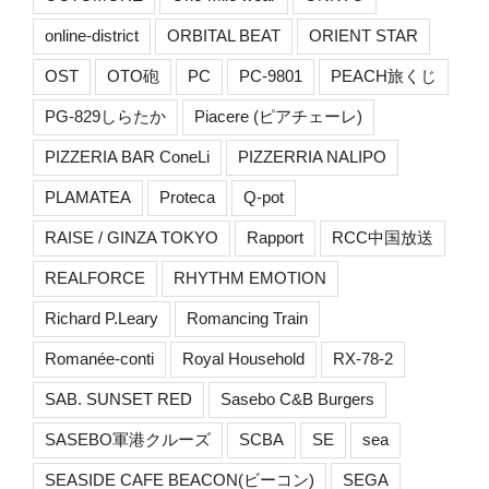
online-district
ORBITAL BEAT
ORIENT STAR
OST
OTO砲
PC
PC-9801
PEACH旅くじ
PG-829しらたか
Piacere (ピアチェーレ)
PIZZERIA BAR ConeLi
PIZZERRIA NALIPO
PLAMATEA
Proteca
Q-pot
RAISE / GINZA TOKYO
Rapport
RCC中国放送
REALFORCE
RHYTHM EMOTION
Richard P.Leary
Romancing Train
Romanée-conti
Royal Household
RX-78-2
SAB. SUNSET RED
Sasebo C&B Burgers
SASEBO軍港クルーズ
SCBA
SE
sea
SEASIDE CAFE BEACON(ビーコン)
SEGA