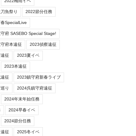
2022梅雨イベ
秋刀魚祭り
2022節分任務
SpecialLive
 SASEBO Special Stage!
鎮守府本遠征
2023偵察遠征
察遠征
2023夏イベ
2023本遠征
式遠征
2023鎮守府新春ライブ
府巡り
2024呉鎮守府遠征
2024年末年始任務
務
2024早春イベ
2024節分任務
チ遠征
2025冬イベ