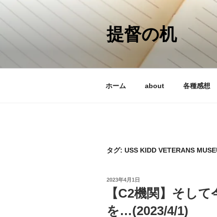
コ
ン
テ
提督の机
ン
ツ
へ
ス
ホーム
about
各種感想
キ
ッ
プ
タグ:
USS KIDD VETERANS MUS
投
2023年4月1日
稿
【C2機関】そして
日:
を…(2023/4/1)