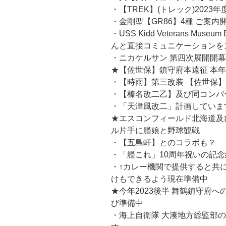
・【TREK】(トレック)2023
・金剛型【GR86】4種 ご案内
・USS Kidd Veterans Museum E
んと直接コミュニケーションを
・ニカケルサン 第四次展開開幕
★【佐世保】鎮守府本遠征 本
・【時雨】第三改装 【佐世保
・【榛名改二乙】及び同コンバ
・「天津風改二」計画していま
★エスコンフィールド北海道及
ル片手に艦娘と野球観戦
・【五島軒】とのコラボも？
・「艦これ」10周年祝いの記念純
・↑カレー機関で提供すると共
けもできるよう現在準備中
★今年2023後半 舞鶴鎮守府
び準備中
・海上自衛隊 大湊地方総監部