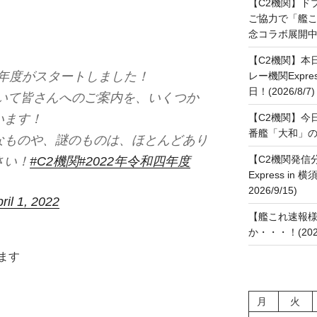
【C2機関】ド
ご協力で「艦
念コラボ展開中です
【C2機関】本
四年度がスタートしました！
レー機関Expre
日！(2026/8/7)
ついて皆さんへのご案内を、いくつか
います！
【C2機関】今
番艦「大和」の進水
なものや、謎のものは、ほとんどあり
【C2機関発信
さい！
#C2機関
#2022年令和四年度
Express in 
2026/9/15)
ril 1, 2022
【艦これ速報様
か・・・！(2026
ます
月
火