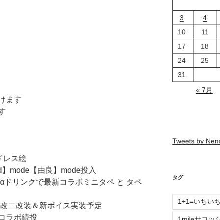
3
4
10
11
17
18
24
25
31
« 7月
けます
す
Tweets by Ne
ドレス絵
d】mode【由良】mode投入
タグ
αドリンクで最新コラボミニタペ と タペ
1+1=いちい
の改二改装＆新ボイス実装予定
コラボ続投
1mileサコッ