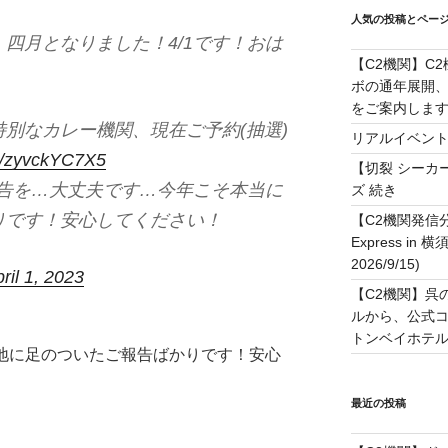
人気の投稿とペー
四月となりました！4/1です！おは
【C2機関】C
ボの通年展開、
をご案内します！(
別なカレー機関、現在ご予約(抽選)
リアルイベン
co/zyvckYC7X5
【切裂 シーカ
報告を…大丈夫です…今年こそ本当に
ズ 続き
りです！安心してください！
【C2機関発信
Express in 
2026/9/15)
ril 1, 2023
【C2機関】呉
ルから、公式コ
トンベイホテル #
に地に足のついたご報告ばかりです！安心
最近の投稿