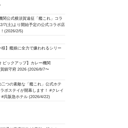
ジ
2機関公式横須賀遠征「艦これ」コラ
2/7(土)より開始予定の公式コラボ店
2026/2/5)
ト
ー様】艦娘に全力で嫌われるシリー
分 ピックアップ】カレー機関
横須賀鎮守府 2026 (2026/8/7〜
の二つの素敵な「艦これ」公式ホテ
ラボステイが開幕します！ #クレイ
呉阪急ホテル (2026/4/22)