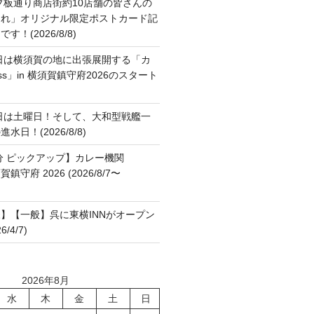
ブ板通り商店街約10店舗の皆さんの
これ」オリジナル限定ポストカード記
！(2026/8/8)
日は横須賀の地に出張展開する「カ
ss」in 横須賀鎮守府2026のスタート
日は土曜日！そして、大和型戦艦一
日！(2026/8/8)
分 ピックアップ】カレー機関
横須賀鎮守府 2026 (2026/8/7〜
】【一般】呉に東横INNがオープン
/4/7)
2026年8月
水
木
金
土
日