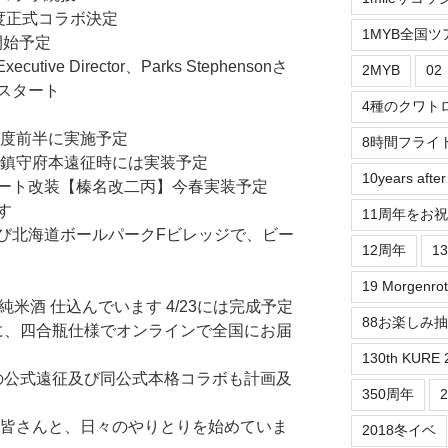
年度正式コラボ決定
1MYB全国ツ
開始予定
xecutive Director、Parks Stephensonさ
2MYB
0
スタート
4種のクワト
年度前半に実施予定
8時間フライ
】鎮守府本遠征時には実装予定
10years aft
ート改装【榛名改二丙】今春実装予定
す
11周年をお
び北海道ボールパークFビレッジで、ビー
12周年
1
19 Morgenrot
米酒 仕込んでいます 4/23には完成予定
88お楽しみ
に、四合瓶仕様でオンラインで全国にお届
130th KURE 
への公式遠征及び同公式本格コラボも計画及
350周年
の皆さんと、日々のやりとりを始めていま
2018冬イベ