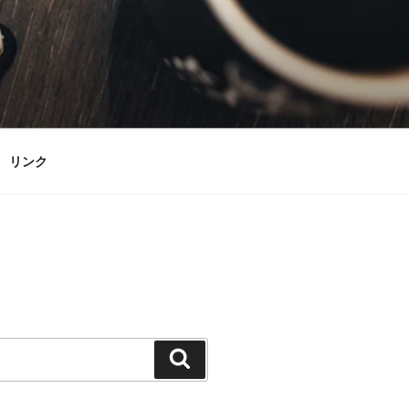
リンク
検
索