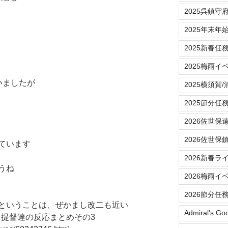
2025呉鎮守
2025年末年
2025新春任
2025梅雨イ
いましたが
2025横須賀
2025節分任
2026佐世保
2026佐世保
ています
2026新春ラ
うね
2026梅雨イ
2026節分任
ということは、ぜかまし改二も近い
Admiral's Go
る提督達の反応まとめその3