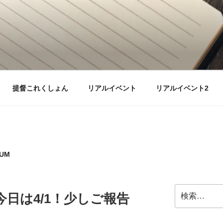
提督これくしょん
リアルイベント
リアルイベント2
EUM
検
今日は4/1！少しご報告
索: