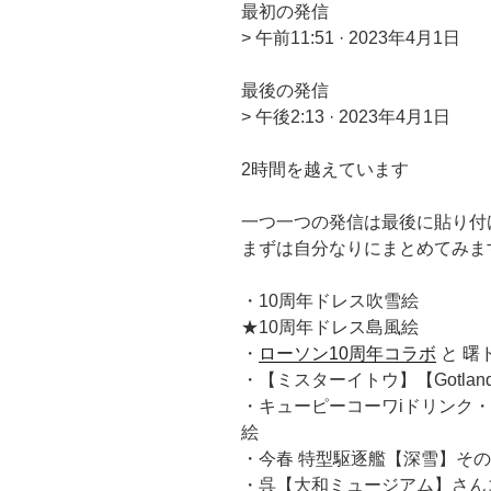
最初の発信
> 午前11:51 · 2023年4月1日
最後の発信
> 午後2:13 · 2023年4月1日
2時間を越えています
一つ一つの発信は最後に貼り付
まずは自分なりにまとめてみま
・10周年ドレス吹雪絵
★10周年ドレス島風絵
・
ローソン10周年コラボ
と 曙
・【ミスターイトウ】【Gotlan
・キューピーコーワiドリンク・
絵
・今春 特型駆逐艦【深雪】そ
・呉【大和ミュージアム】さん