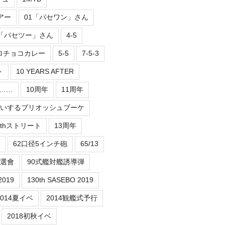
アー
01「パセワン」さん
2「パセツー」さん
4-5
ロチョコカレー
5-5
7-5-3
ト
10 YEARS AFTER
er……
10周年
11周年
祝いするブリオッシュブーケ
3thストリート
13周年
62口径5インチ砲
65/13
抽選會
90式艦対艦誘導弾
2019
130th SASEBO 2019
2014夏イベ
2014観艦式予行
2018初秋イベ