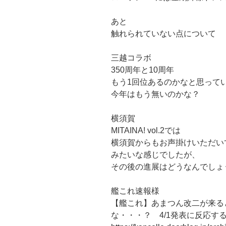
あと
触れられていない点について
三越コラボ
350周年と10周年
もう1回位あるのかなと思って
今年はもう無いのかな？
横須賀
MITAINA! vol.2では
横須賀からもお声掛けいただい
みたいな感じでしたが、
その後の進展はどうなんでしょ
艦これ速報様
【艦これ】あまつん改二が来る
な・・・？ 4/1発表に反応す