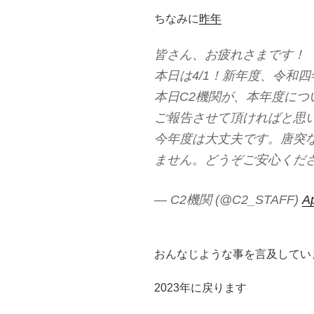
ちなみに
昨年
皆さん、お疲れさまです！
本日は4/1！新年度、令和
本日C2機関が、本年度に
ご報告させて頂ければと思
今年度は大丈夫です。唐突
ません。どうぞご安心くだ
— C2機関 (@C2_STAFF)
Ap
おんなじような事を言及してい
2023年に戻ります