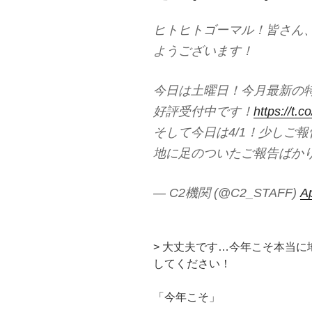
ヒトヒトゴーマル！皆さん、
ようございます！
今日は土曜日！今月最新の特
好評受付中です！
https://t.
そして今日は4/1！少しご
地に足のついたご報告ばか
— C2機関 (@C2_STAFF)
Ap
> 大丈夫です…今年こそ本当
してください！
「今年こそ」