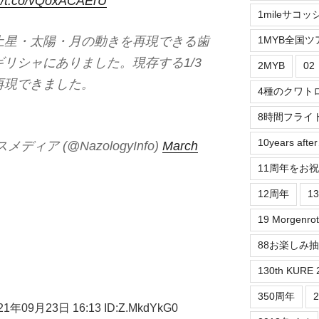
://t.co/vQoxACAErU
1mileサコッ
土星・太陽・月の動きを再現できる歯
1MYB全国ツ
リシャにありました。現存する1/3
2MYB
0
再現できました。
4種のクワト
8時間フライ
10years aft
ア (@NazologyInfo)
March
11周年をお
12周年
1
19 Morgenrot
88お楽しみ
130th KURE 
350周年
09月23日 16:13 ID:Z.MkdYkG0