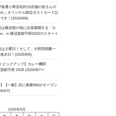
ブ板通り商店街約10店舗の皆さんの
これ」オリジナル限定ポストカード記
！(2026/8/8)
日は横須賀の地に出張展開する「カ
ss」in 横須賀鎮守府2026のスタート
日は土曜日！そして、大和型戦艦一
日！(2026/8/8)
分 ピックアップ】カレー機関
横須賀鎮守府 2026 (2026/8/7〜
】【一般】呉に東横INNがオープン
/4/7)
2026年8月
水
木
金
土
日