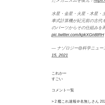
たメカニズムを復元！
https
水星・金星・火星・木星・
車式計算機が紀元前の古代ギ
のパーツからその仕組みを
pic.twitter.com/kpkXGn8tRH
— ナゾロジー@科学ニュースメディ
15, 2021
これかー
すごい
コメント一覧
> 2 艦これ速報＠名無しさん 2021年