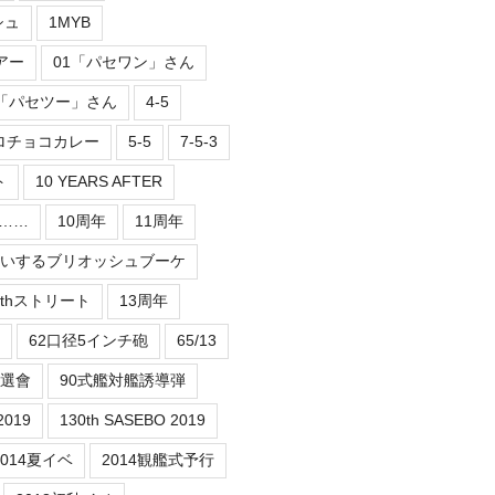
シュ
1MYB
アー
01「パセワン」さん
2「パセツー」さん
4-5
ロチョコカレー
5-5
7-5-3
ト
10 YEARS AFTER
er……
10周年
11周年
祝いするブリオッシュブーケ
3thストリート
13周年
62口径5インチ砲
65/13
抽選會
90式艦対艦誘導弾
2019
130th SASEBO 2019
2014夏イベ
2014観艦式予行