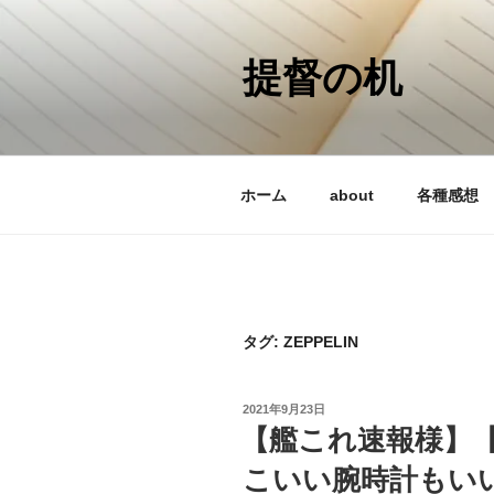
コ
ン
テ
提督の机
ン
ツ
へ
ス
ホーム
about
各種感想
キ
ッ
プ
タグ:
ZEPPELIN
投
2021年9月23日
稿
【艦これ速報様】
日:
こいい腕時計もい