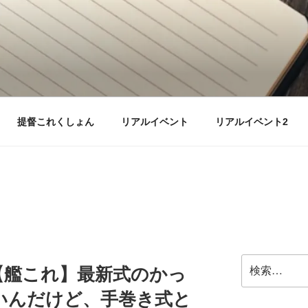
提督これくしょん
リアルイベント
リアルイベント2
検
【艦これ】最新式のかっ
索:
いんだけど、手巻き式と