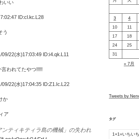
わいい
02:47 ID:cI.kc.L28
3
4
10
11
そう
17
18
24
25
31
2(水)17:03:49 ID:i4.qk.L11
« 7月
言われてたやつ!!!!!
2(水)17:04:35 ID:Z1.lc.L22
Tweets by Ne
けか
ィア
タグ
アンティキティラ島の機械」の失われ
1+1=いちい