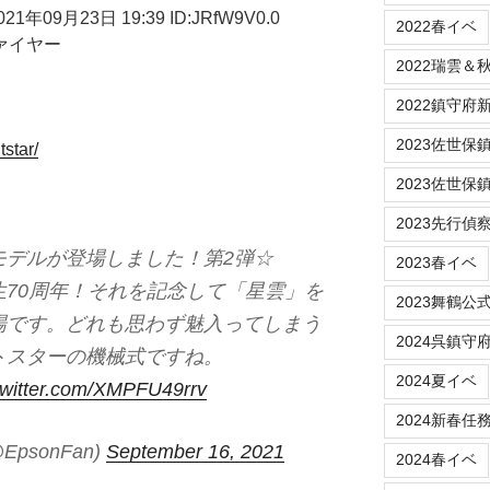
09月23日 19:39 ID:JRfW9V0.0
2022春イベ
ァイヤー
2022瑞雲＆
2022鎮守府新春
2023佐世保鎮守府
tstar/
2023佐世保
2023先行偵
モデルが登場しました！第2弾☆
2023春イベ
70周年！それを記念して「星雲」を
2023舞鶴公
場です。どれも思わず魅入ってしまう
2024呉鎮守
トスターの機械式ですね。
2024夏イベ
.twitter.com/XMPFU49rrv
2024新春任
psonFan)
September 16, 2021
2024春イベ