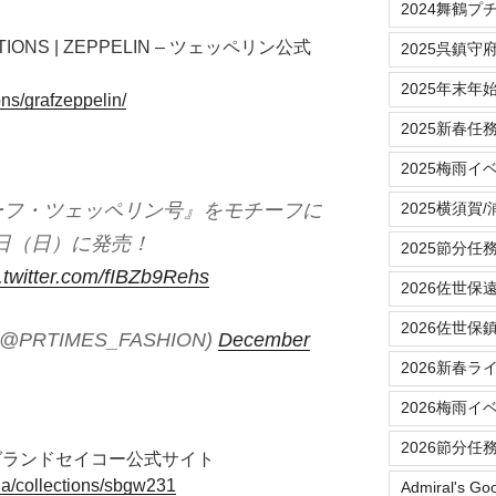
2024舞鶴プ
LLECTIONS | ZEPPELIN – ツェッペリン公式
2025呉鎮守
2025年末年
ons/grafzeppelin/
2025新春任
2025梅雨イ
ラーフ・ツェッペリン号』をモチーフに
2025横須賀
0日（日）に発売！
2025節分任
.twitter.com/fIBZb9Rehs
2026佐世保
2026佐世保
@PRTIMES_FASHION)
December
2026新春ラ
2026梅雨イ
2026節分任
NS | グランドセイコー公式サイト
ja/collections/sbgw231
Admiral's Go