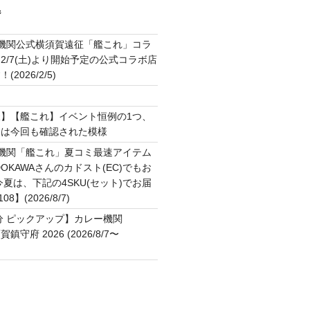
ジ
2機関公式横須賀遠征「艦これ」コラ
2/7(土)より開始予定の公式コラボ店
2026/2/5)
ト
】【艦これ】イベント恒例の1つ、
ジは今回も確認された模様
2機関「艦これ」夏コミ最速アイテム
OKAWAさんのカドスト(EC)でもお
夏は、下記の4SKU(セット)でお届
】(2026/8/7)
分 ピックアップ】カレー機関
横須賀鎮守府 2026 (2026/8/7〜