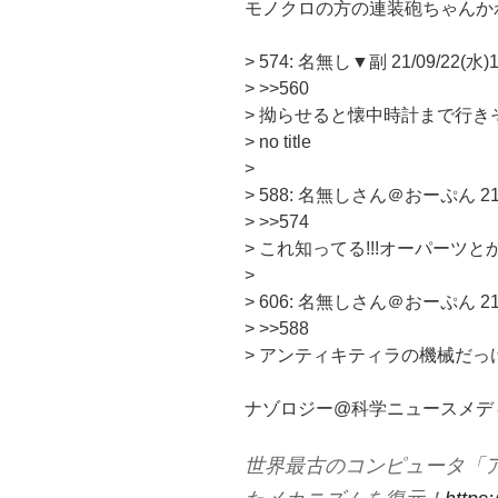
モノクロの方の連装砲ちゃんか
> 574: 名無し▼副 21/09/22(水)17:
> >>560
> 拗らせると懐中時計まで行き
> no title
>
> 588: 名無しさん＠おーぷん 21/09/2
> >>574
> これ知ってる!!!オーパーツとか
>
> 606: 名無しさん＠おーぷん 21/09/2
> >>588
> アンティキティラの機械だっ
ナゾロジー@科学ニュースメデ
世界最古のコンピュータ「