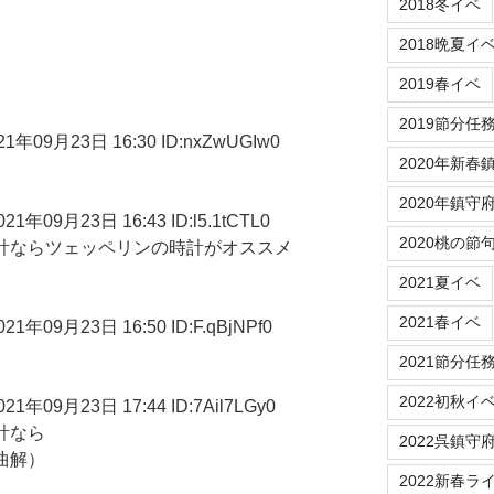
2018冬イベ
2018晩夏イ
2019春イベ
2019節分任
09月23日 16:30 ID:nxZwUGIw0
2020年新春
2020年鎮守
09月23日 16:43 ID:l5.1tCTL0
2020桃の節
時計ならツェッペリンの時計がオススメ
2021夏イベ
2021春イベ
09月23日 16:50 ID:F.qBjNPf0
2021節分任
2022初秋イ
09月23日 17:44 ID:7Ail7LGy0
計なら
2022呉鎮守
（曲解）
2022新春ラ