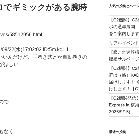
ロでギミックがある腕時
人気の投稿とペー
【C2機関】C
ボの通年展開、
をご案内します！(
chives/58512956.html
リアルイベン
22(水)17:02:02 ID:5m.kc.L1
【艦これ速報様
もいいんだけど、手巻き式とか自動巻きの
艦娘サルベー
がほしい
【C2機関】C
群は（略）KAD
届けします！ 今
けします！【C108
【C2機関発信
ので
Express in 
2026/9/15)
もなく
最近の投稿