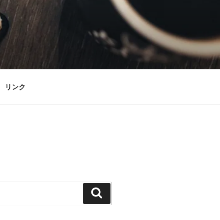
リンク
検
索