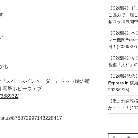
【C2機関】ド
す
ご協力で「艦
念コラボ展開中です
【C2機関】本
い
レー機関Expre
日！(2026/8/7)
【C2機関】今
番艦「大和」の進水
かも
【C2機関発信
』×『スペースインベーダー』ドット絵の艦
Express in 
| 電撃ホビーウェブ
2026/9/15)
/388932/
【艦これ速報様
か・・・！(2026
a/status/875872997143228417
月
火