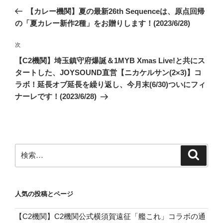
稿
の
【カレー機関】夏の最新26th Sequenceは、原点回帰
ナ
投
の「夏カレー新作2種」をお贈りします！(2023/6/28)
ビ
稿
ゲ
次
次
の
ー
【C2機関】埼玉鎮守府爆誕＆1MYB Xmas Live!と共にス
投
シ
タートした、JOYSOUND直営【ニカケルサン(2×3)】コ
稿
ラボ！延長オブ延長を繰り返し、今月末(6/30)ついにフィ
ョ
ナーレです！(2023/6/28)
ン
検
検
索
索:
人気の投稿とページ
【C2機関】C2機関公式横須賀遠征「艦これ」コラボの通