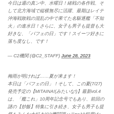
今日は週の真ン中、水曜日！緒戦の各作戦、そ
して北方海域で縦横無尽に活躍、最期はレイテ
沖海戦敗戦の混乱の中で果てた名駆逐艦「不知
火」の進水日！さらに、女子も男子も提督も大
好きな、「パフェの日」です！スイーツ好きに
落ち度なし、です！
— C2機関 (@C2_STAFF)
June 28, 2023
梅雨が明ければ……夏が来ます！
本日は「パフェの日」！そして、この夏(7/27)
発売予定の【MITAINA!(みたいな!)】最新vol.4
は、「艦これ」10周年記念号でもあり、前回の
謎の【炒飯】特集に引き続き、女子も男子も提