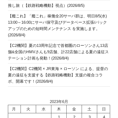
推し旅（【鉄路戦略機動】視点）(2026/8/5)
【艦これ】「艦これ」稼働全20サーバ群は、明日8/5(水)
13:00～16:00にサーバ保守及びデータベース拡張/バック
アップのための短時間メンテナンス を実施します。
(2026/8/4)
【C2機関】夏の13周年記念で首都圏のローソンさん13店
舗&全国のHMVさんも9店舗、計22店舗による夏の遠征ス
テーション計画も発動！(2026/8/4)
【C2機関】C2機関 × JR東海 × ローソン による、提督の
夏の遠征を支援する【鉄路戦略機動】支援の複合コラ
ボ、開幕です！(2026/8/4)
2023年6月
月
火
水
木
金
土
日
1
2
3
4