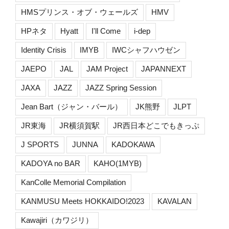
HMSプリンス・オブ・ウェールズ
HMV
HPネタ
Hyatt
I'll Come
i-dep
Identity Crisis
IMYB
IWCシャフハウゼン
JAEPO
JAL
JAM Project
JAPANNEXT
JAXA
JAZZ
JAZZ Spring Session
Jean Bart（ジャン・バール）
JK熊野
JLPT
JR東海
JR横須賀駅
JR西日本どこでもきっぷ
J SPORTS
JUNNA
KADOKAWA
KADOYA no BAR
KAHO(1MYB)
KanColle Memorial Compilation
KANMUSU Meets HOKKAIDO!2023
KAVALAN
Kawajiri（カワジリ）