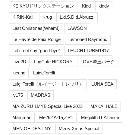
KEIKYUドリンクステーション
Kidd
kiddy
KIRIN-KaiII
Krug
L.d.S.D.d.Abruzzi
Last Christmas(Wham!)
LAWSON
Le Havre de Paix Rouge
Lemoned Raymond
Let's not say "good-bye"
LEUCHTTURM1917
Live2D
LogCafe HICKORY
LOVE埼玉パーク
lucano
LuigeTorelli
Luigi Torelli（ルイージ・トレッリ）
LUNA SEA
lv175
MADRAS
MAIZURU 1MYB Special Live 2023
MAKAI HALE
Maruman
Me262 A-1a／R1
Megalith IT Alliance
MEN OF DESTINY
Merry Xmas Special