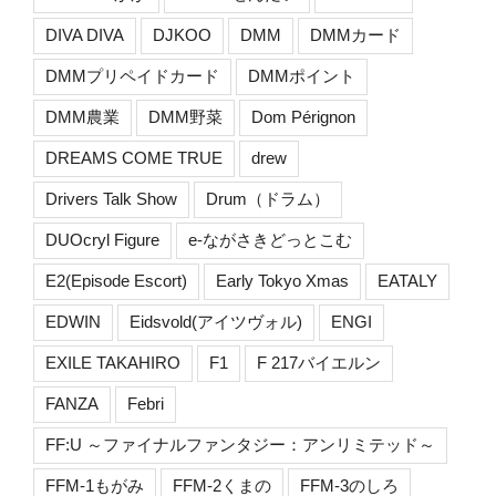
DIVA DIVA
DJKOO
DMM
DMMカード
DMMプリペイドカード
DMMポイント
DMM農業
DMM野菜
Dom Pérignon
DREAMS COME TRUE
drew
Drivers Talk Show
Drum（ドラム）
DUOcryl Figure
e-ながさきどっとこむ
E2(Episode Escort)
Early Tokyo Xmas
EATALY
EDWIN
Eidsvold(アイツヴォル)
ENGI
EXILE TAKAHIRO
F1
F 217バイエルン
FANZA
Febri
FF:U ～ファイナルファンタジー：アンリミテッド～
FFM-1もがみ
FFM-2くまの
FFM-3のしろ