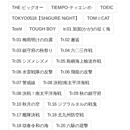
THE ビッグオー
TIEMPO-ティエンポ-
TOEIC
TOKYO0518【SHiGURE NiGHT】
TOM☆CAT
Toshl
TOUGH BOY
tr.01 加賀(かが)の征く海
Tr.01 梅雨明けの白露
Tr.02 邂逅
Tr.03 鎮守府の秋祭り
Tr.04 六〇三作戦
Tr.05 シズメシズメ
Tr.05 島嶼海上輸送作戦
Tr.06 水雷戦隊の反撃
Tr.06 飛龍の反撃
Tr.07 警戒線
Tr.08 決戦!南太平洋海戦
Tr.08 決戦！南太平洋海戦
Tr.09 秋の鎮守府
Tr.10 秋月の空
Tr.16 ジブラルタルの戦鬼
Tr.17 艦隊決戦
Tr.18 北九州防空戦
Tr.18 頌春令和の海
Tr.20 八駆の迎撃