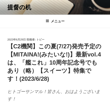
コ
提督の机
ン
テ
ン
メニュー
ツ
へ
ス
投
2023年6月29日
投稿者:
トビー
キ
稿
【C2機関】この夏(7/27)発売予定の
日:
ッ
【MITAINA!(みたいな!)】最新vol.4
プ
は、「艦これ」10周年記念号でも
あり（略）【スイーツ】特集で
す！(2023/6/28)
ヒトゴーサンマル！皆さん、おはようございま
す！