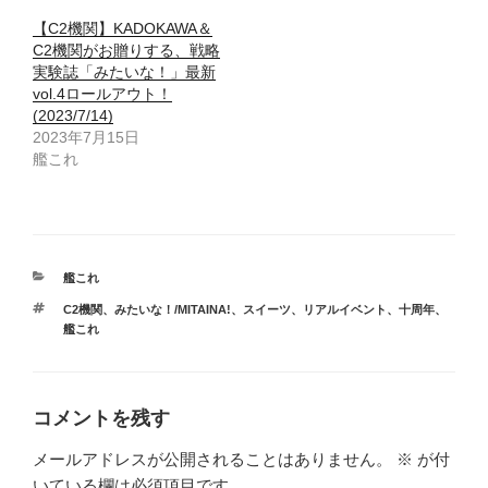
【C2機関】KADOKAWA＆
C2機関がお贈りする、戦略
実験誌「みたいな！」最新
vol.4ロールアウト！
(2023/7/14)
2023年7月15日
艦これ
カ
艦これ
テ
タ
C2機関
、
みたいな！/MITAINA!
、
スイーツ
、
リアルイベント
、
十周年
、
ゴ
グ
艦これ
リ
ー
コメントを残す
メールアドレスが公開されることはありません。
※
が付
いている欄は必須項目です