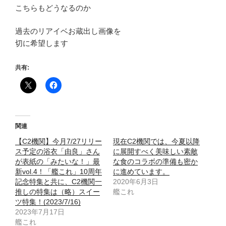
こちらもどうなるのか
過去のリアイベお蔵出し画像を
切に希望します
共有:
関連
【C2機関】今月7/27リリー
現在C2機関では、今夏以降
ス予定の浴衣「由良」さん
に展開すべく美味しい素敵
が表紙の「みたいな！」最
な食のコラボの準備も密か
新vol.4！「艦これ」10周年
に進めています。
記念特集と共に、C2機関一
2020年6月3日
推しの特集は（略）スイー
艦これ
ツ特集！(2023/7/16)
2023年7月17日
艦これ