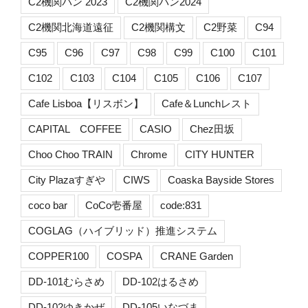
C2機関パン 2023
C2機関パン2024
C2機関北海道遠征
C2機関構文
C2野菜
C94
C95
C96
C97
C98
C99
C100
C101
C102
C103
C104
C105
C106
C107
Cafe Lisboa【リスボン】
Cafe＆Lunchレスト
CAPITAL COFFEE
CASIO
Chez田坂
Choo Choo TRAIN
Chrome
CITY HUNTER
City Plazaすぎや
CIWS
Coaska Bayside Stores
coco bar
CoCo壱番屋
code:831
COGLAG（ハイブリッド）推進システム
COPPER100
COSPA
CRANE Garden
DD-101むらさめ
DD-102はるさめ
DD-102ゆきかぜ
DD-105いなづま