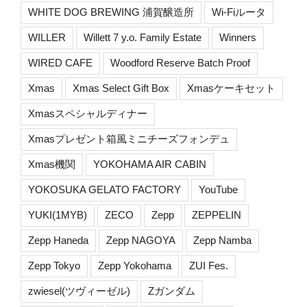
WHITE DOG BREWING 浦賀醸造所
Wi-Fiルータ
WILLER
Willett 7 y.o. Family Estate
Winners
WIRED CAFE
Woodford Reserve Batch Proof
Xmas
Xmas Select Gift Box
Xmasケーキセット
Xmasスペシャルディナー
Xmasプレゼント箱風ミニチーズフォンデュ
Xmas機関
YOKOHAMA AIR CABIN
YOKOSUKA GELATO FACTORY
YouTube
YUKI(1MYB)
ZECO
Zepp
ZEPPELIN
Zepp Haneda
Zepp NAGOYA
Zepp Namba
Zepp Tokyo
Zepp Yokohama
ZUI Fes.
zwiesel(ツヴィーゼル)
Zガンダム