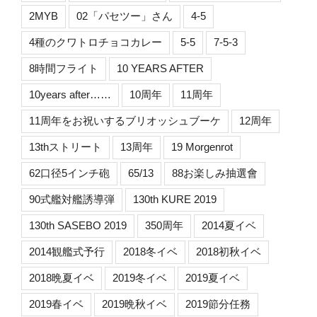
2MYB
02「パセツー」さん
4-5
4種のクワトロチョコカレー
5-5
7-5-3
8時間フライト
10 YEARS AFTER
10years after……
10周年
11周年
11周年をお祝いするブリオッシュブーケ
12周年
13thストリート
13周年
19 Morgenrot
62口径5インチ砲
65/13
88お楽しみ抽選會
90式艦対艦誘導弾
130th KURE 2019
130th SASEBO 2019
350周年
2014夏イベ
2014観艦式予行
2018冬イベ
2018初秋イベ
2018晩夏イベ
2019冬イベ
2019夏イベ
2019春イベ
2019晩秋イベ
2019節分任務