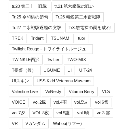
tr.20 第三十一戦隊
tr.21 第六艦隊の戦い
Tr.25 令和桃の節句
Tr.26 精鋭第二水雷戦隊
Tr.27 二水戦駆逐艦の突撃
Tr3.敵電探の罠を破れ!
TREK
Trident
TSUNAMI
tuor
Twilight Rouge - トワイライトルージュ –
TWINKLE西沢
Twitter
TWO-MIX
T提督（仮）
UGUME
UI
UIT-24
UIスキン
USS Kidd Veterans Museum
Valentine Live
VeNesty
Vitamin Berry
VLS
VOICE
vol.2風
vol.4雨
vol.5波
vol.6雪
vol.7夕
VOL.8夜
vol.9護
vol.I暁
vol3.雲
VR
Vガンダム
Wahoo(ワフー)