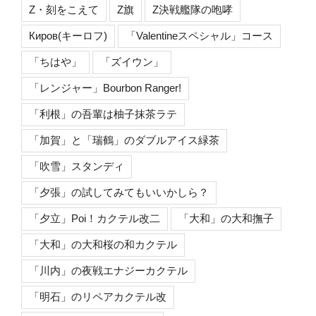
Z・刻をこえて
Z旗
Z決戦艦隊の咆哮
Киров(キーロフ)
「Valentineスペシャル」コース
「ちはや」
「ズイウン」
「レンジャー」Bourbon Ranger!
「利根」の吾輩は柚子抹茶ラテ
「加賀」と「瑞鶴」のダブルアイス緑茶
「吹雪」スタンディ
「夕張」の試してみてもいいかしら？
「夕立」Poi！カクテル改二
「大和」の大和撫子
「大和」の大和桜の和カクテル
「川内」の夜戦エナジーカクテル
「明石」のリペアカクテル改