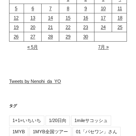
5
6
7
8
9
10
11
12
13
14
15
16
17
18
19
20
21
22
23
24
25
26
27
28
29
30
« 5月
7月 »
Tweets by Nenohi_da_YO
タグ
1+1=いちいち
1/20日向
1mileサコッシュ
1MYB
1MYB全国ツアー
01「パセワン」さん