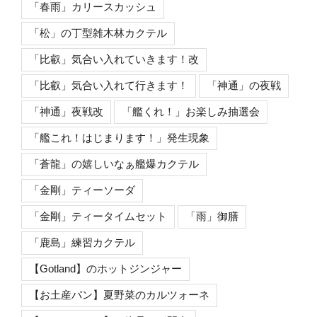
「春雨」カリースカッシュ
「松」の丁型雑木林カクテル
「比叡」気合い入れていきます！改
「比叡」気合い入れて行きます！
「神通」の夜戦
「神通」夜戦改
「艦くれ！」お楽しみ抽選会
「艦これ！はじまります！」発生現象
「蒼龍」の嬉しいなぁ艦爆カクテル
「金剛」ティーソーダ
「金剛」ティータイムセット
「雨」御膳
「鹿島」練習カクテル
【Gotland】のホットジンジャー
【お土産パン】夏野菜のカルツォーネ