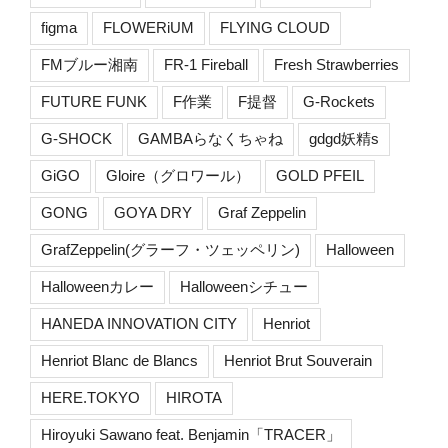
figma
FLOWERiUM
FLYING CLOUD
FMブルー湘南
FR-1 Fireball
Fresh Strawberries
FUTURE FUNK
F作業
F提督
G-Rockets
G-SHOCK
GAMBAらなくちゃね
gdgd妖精s
GiGO
Gloire（グロワール）
GOLD PFEIL
GONG
GOYA DRY
Graf Zeppelin
GrafZeppelin(グラーフ・ツェッペリン)
Halloween
Halloweenカレー
Halloweenシチュー
HANEDA INNOVATION CITY
Henriot
Henriot Blanc de Blancs
Henriot Brut Souverain
HERE.TOKYO
HIROTA
Hiroyuki Sawano feat. Benjamin「TRACER」