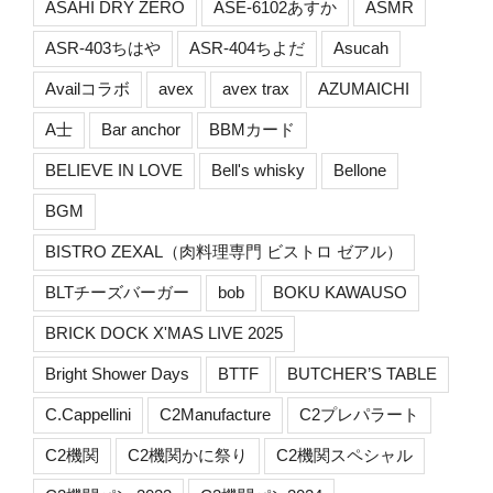
ASAHI DRY ZERO
ASE-6102あすか
ASMR
ASR-403ちはや
ASR-404ちよだ
Asucah
Availコラボ
avex
avex trax
AZUMAICHI
A士
Bar anchor
BBMカード
BELIEVE IN LOVE
Bell's whisky
Bellone
BGM
BISTRO ZEXAL（肉料理専門 ビストロ ゼアル）
BLTチーズバーガー
bob
BOKU KAWAUSO
BRICK DOCK X'MAS LIVE 2025
Bright Shower Days
BTTF
BUTCHER’S TABLE
C.Cappellini
C2Manufacture
C2プレパラート
C2機関
C2機関かに祭り
C2機関スペシャル