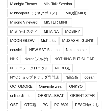
Midnight Theater
Mini Talk Session
Minneapolis（ミネアポリス）
MIQ(旧MIO)
Misono Vineyard
MISTER MINIT
MISTY-ミスティ
MITAINA
MOBIRY
MOON GLOW
Mr.Parks
MUSASHI -GUN道-
neusick
NEW SBT Sasebo
Next shotbar
NHK
Norge(ノルゲ)
NOTHING BUT SUGAR
NTアニメ・クロニクル
NURO光
NYCチョップドサラダ専門店
N高S高
ocean
OCTOMORE
One-mile wear
ONKYO
online-district
ORBITAL BEAT
ORIENT STAR
OST
OTO砲
PC
PC-9801
PEACH旅くじ