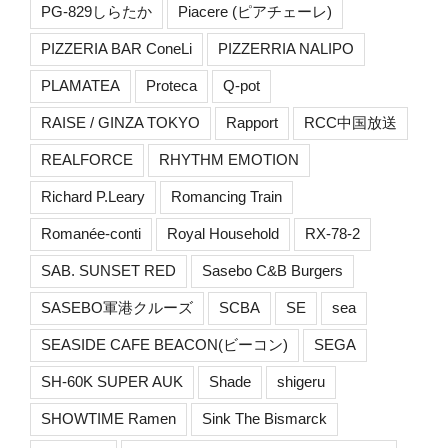
PG-829しらたか
Piacere (ピアチェーレ)
PIZZERIA BAR ConeLi
PIZZERRIA NALIPO
PLAMATEA
Proteca
Q-pot
RAISE / GINZA TOKYO
Rapport
RCC中国放送
REALFORCE
RHYTHM EMOTION
Richard P.Leary
Romancing Train
Romanée-conti
Royal Household
RX-78-2
SAB. SUNSET RED
Sasebo C&B Burgers
SASEBO軍港クルーズ
SCBA
SE
sea
SEASIDE CAFE BEACON(ビーコン)
SEGA
SH-60K SUPER AUK
Shade
shigeru
SHOWTIME Ramen
Sink The Bismarck