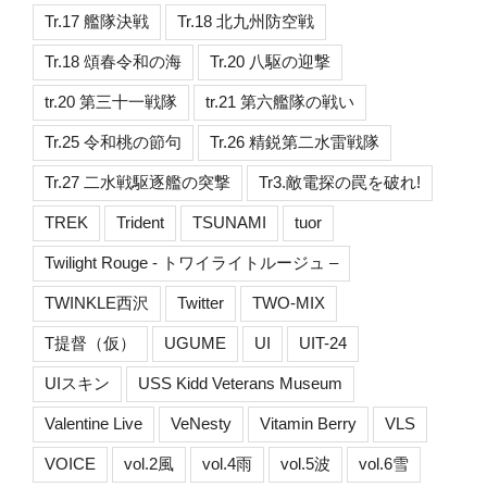
Tr.17 艦隊決戦
Tr.18 北九州防空戦
Tr.18 頌春令和の海
Tr.20 八駆の迎撃
tr.20 第三十一戦隊
tr.21 第六艦隊の戦い
Tr.25 令和桃の節句
Tr.26 精鋭第二水雷戦隊
Tr.27 二水戦駆逐艦の突撃
Tr3.敵電探の罠を破れ!
TREK
Trident
TSUNAMI
tuor
Twilight Rouge - トワイライトルージュ –
TWINKLE西沢
Twitter
TWO-MIX
T提督（仮）
UGUME
UI
UIT-24
UIスキン
USS Kidd Veterans Museum
Valentine Live
VeNesty
Vitamin Berry
VLS
VOICE
vol.2風
vol.4雨
vol.5波
vol.6雪