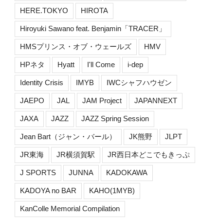
HERE.TOKYO
HIROTA
Hiroyuki Sawano feat. Benjamin「TRACER」
HMSプリンス・オブ・ウェールズ
HMV
HPネタ
Hyatt
I'll Come
i-dep
Identity Crisis
IMYB
IWCシャフハウゼン
JAEPO
JAL
JAM Project
JAPANNEXT
JAXA
JAZZ
JAZZ Spring Session
Jean Bart（ジャン・バール）
JK熊野
JLPT
JR東海
JR横須賀駅
JR西日本どこでもきっぷ
J SPORTS
JUNNA
KADOKAWA
KADOYA no BAR
KAHO(1MYB)
KanColle Memorial Compilation