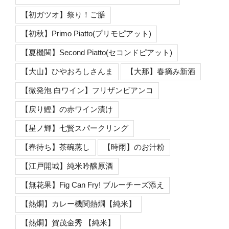
【初ガツオ】祭り！ご膳
【初秋】Primo Piatto(プリモピアット)
【夏機関】Second Piatto(セコンドピアット)
【大山】ひやおろしさんま
【大那】春摘み新酒
【微発泡 白ワイン】フリザンビアンコ
【戻り鰹】の赤ワイン漬け
【星ノ輝】七賢スパークリング
【春待ち】茶碗蒸し
【時雨】のお汁粉
【江戸開城】純米吟醸原酒
【無花果】Fig Can Fry! ブルーチーズ添え
【熱燗】カレー機関熱燗【純米】
【熱燗】賀茂金秀 【純米】