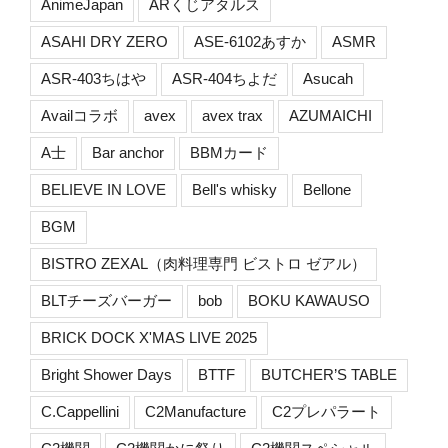
AnimeJapan
ARくじアタルス
ASAHI DRY ZERO
ASE-6102あすか
ASMR
ASR-403ちはや
ASR-404ちよだ
Asucah
Availコラボ
avex
avex trax
AZUMAICHI
A士
Bar anchor
BBMカード
BELIEVE IN LOVE
Bell's whisky
Bellone
BGM
BISTRO ZEXAL（肉料理専門 ビストロ ゼアル）
BLTチーズバーガー
bob
BOKU KAWAUSO
BRICK DOCK X'MAS LIVE 2025
Bright Shower Days
BTTF
BUTCHER’S TABLE
C.Cappellini
C2Manufacture
C2プレパラート