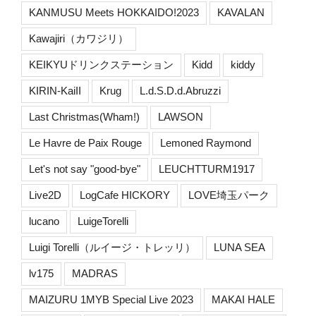
KANMUSU Meets HOKKAIDO!2023
KAVALAN
Kawajiri（カワジリ）
KEIKYUドリンクステーション
Kidd
kiddy
KIRIN-KaiII
Krug
L.d.S.D.d.Abruzzi
Last Christmas(Wham!)
LAWSON
Le Havre de Paix Rouge
Lemoned Raymond
Let's not say "good-bye"
LEUCHTTURM1917
Live2D
LogCafe HICKORY
LOVE埼玉パーク
lucano
LuigeTorelli
Luigi Torelli（ルイージ・トレッリ）
LUNA SEA
lv175
MADRAS
MAIZURU 1MYB Special Live 2023
MAKAI HALE