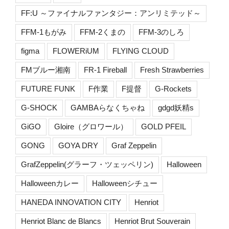
FF:U ～ファイナルファンタジー：アンリミテッド～
FFM-1もがみ
FFM-2くまの
FFM-3のしろ
figma
FLOWERiUM
FLYING CLOUD
FMブルー湘南
FR-1 Fireball
Fresh Strawberries
FUTURE FUNK
F作業
F提督
G-Rockets
G-SHOCK
GAMBAらなくちゃね
gdgd妖精s
GiGO
Gloire（グロワール）
GOLD PFEIL
GONG
GOYA DRY
Graf Zeppelin
GrafZeppelin(グラーフ・ツェッペリン)
Halloween
Halloweenカレー
Halloweenシチュー
HANEDA INNOVATION CITY
Henriot
Henriot Blanc de Blancs
Henriot Brut Souverain