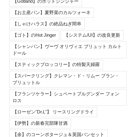
【Gotland】のホットジンジャー
【お土産パン】夏野菜のカルツォーネ
【しゃけハラス】の絶品ねぎ間串
【ゴト】のHot Jinger
【システム/UI】の改良更新
【シャンパン】ヴーヴ オリヴィエ ブリュット カルト
ドール
【スティックブロッコリー】の特製天婦羅
【スパークリング】クレマン・ド・リムー ブラン・
ブリュットル
【フランツケラー】シュペートブルグンダー フォン
ロス
【ローゼン"Dr.L"】 リースリングドライ
【伊勢】の新春完部隊甘酒
【余】のコーンポタージュ＆英国パンセット