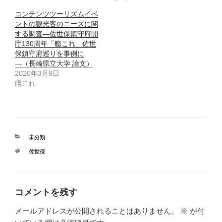
コンテンツツーリズムイベ
ントの観光客のニーズに関
する調査―佐世保鎮守府開
庁130周年「艦これ」佐世
保鎮守府巡りを事例に
―（長崎県立大学 論文）
2020年3月9日
艦これ
カ
未分類
テ
タ
佐世保
ゴ
グ
リ
ー
コメントを残す
メールアドレスが公開されることはありません。
※
が付