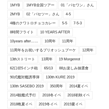
1MYB
1MYB全国ツアー
01「パセワン」さん
2MYB
02「パセツー」さん
4-5
4種のクワトロチョコカレー
5-5
7-5-3
8時間フライト
10 YEARS AFTER
10years after……
10周年
11周年
11周年をお祝いするブリオッシュブーケ
12周年
13thストリート
13周年
19 Morgenrot
62口径5インチ砲
65/13
88お楽しみ抽選會
90式艦対艦誘導弾
130th KURE 2019
130th SASEBO 2019
350周年
2014夏イベ
2014観艦式予行
2018冬イベ
2018初秋イベ
2018晩夏イベ
2019冬イベ
2019夏イベ