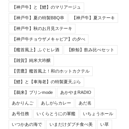
【神戸牛】と【鱧】のマリアージュ
【神戸牛】夏の特製BBQ串
【神戸牛】夏ステーキ
【神戸牛】秋のお月見ステーキ
【神戸牛チョウザメキャビア】の夕べ
【艦首風上】ふぐヒレ酒
【酔鯨】飲み比べセット
【雑賀】純米大吟醸
【雲鷹】艦首風上！和のホットカクテル
【鱧】と【車海老】の特製夏天ぷら
【鵜来】プリンmode
あかやまRADIO
あかりんご
あしがらカレー
あだ名
あ号任務
いくらとうにの軍艦
いちょうホール
いつかあの海で
いまだけダブチ食べ美
い草