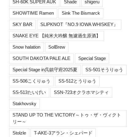
SH-60K SUPER AUK
Shade
shigeru
SHOWTIME Ramen
Sink The Bismarck
SKY BAR
SLIPKNOT『NO.9 IOWA WHISKEY』
SNAKE EYE 【純米大吟醸 無濾過生原酒】
Snow halation
SolBrew
SOUTH DAKOTA PALE ALE
Special Stage
Special Stage in呉鎮守府2025夏
SS-501そうりゅう
SS-506こくりゅう
SS-512とうりゅう
SS-513たいげい
SSN-723オクラホマシティ
Stakhovsky
STAND UP TO THE VICTORY～トゥ・ザ・ヴィクト
リー～
Stolzle
T-AKE-3アラン・シェパード