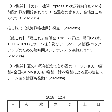
【C2機関】【カレー機関 Express in 横須賀鎮守府2026】
前段作戦が開始されます！ 当選者の皆さん、会場はこち
らです！(2026/8/5)
推し旅（【鉄路戦略機動】視点）(2026/8/5)
【艦これ】「艦これ」稼働全20サーバ群は、明日8/5(水)
13:00～16:00にサーバ保守及びデータベース拡張/バック
アップのための短時間メンテナンス を実施します。
(2026/8/4)
【C2機関】夏の13周年記念で首都圏のローソンさん13店
舗&全国のHMVさんも9店舗、計22店舗による夏の遠征ス
テーション計画も発動！(2026/8/4)
2018年12月
月
火
水
木
金
土
日