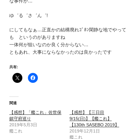
な事件が…
ゆ゛る゛さ゛ん゛!
にしてもなぁ…正直かの結構廃れｺﾞﾎﾝ閑静な地でやって
も というのがありますね
一体何が狙いなのか良く分からない…
ともあれ、大事にならなかったのは良かったです
共有:
関連
【感想】「艦これ」佐世保
【感想】【三日目
鎮守府巡り
9/15(日)】【艦これ】
2019年5月3日
【130th SASEBO 2019】
艦これ
2019年12月1日
艦これ