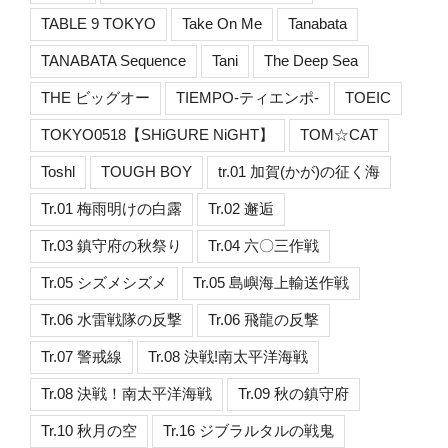
TABLE 9 TOKYO
Take On Me
Tanabata
TANABATA Sequence
Tani
The Deep Sea
THE ビッグオー
TIEMPO-ティエンポ-
TOEIC
TOKYO0518【SHiGURE NiGHT】
TOM☆CAT
Toshl
TOUGH BOY
tr.01 加賀(かが)の征く海
Tr.01 梅雨明けの白露
Tr.02 邂逅
Tr.03 鎮守府の秋祭り
Tr.04 六〇三作戦
Tr.05 シズメシズメ
Tr.05 島嶼海上輸送作戦
Tr.06 水雷戦隊の反撃
Tr.06 飛龍の反撃
Tr.07 警戒線
Tr.08 決戦!南太平洋海戦
Tr.08 決戦！南太平洋海戦
Tr.09 秋の鎮守府
Tr.10 秋月の空
Tr.16 ジブラルタルの戦鬼