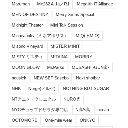
Maruman
Me262 A-1a／R1
Megalith IT Alliance
MEN OF DESTINY
Merry Xmas Special
Midnight Theater
Mini Talk Session
Minneapolis（ミネアポリス）
MIQ(旧MIO)
Misono Vineyard
MISTER MINIT
MISTY-ミスティ
MITAINA
MOBIRY
MOON GLOW
Mr.Parks
MUSASHI -GUN道-
neusick
NEW SBT Sasebo
Next shotbar
NHK
Norge(ノルゲ)
NOTHING BUT SUGAR
NTアニメ・クロニクル
NURO光
NYCチョップドサラダ専門店
N高S高
ocean
OCTOMORE
One-mile wear
ONKYO