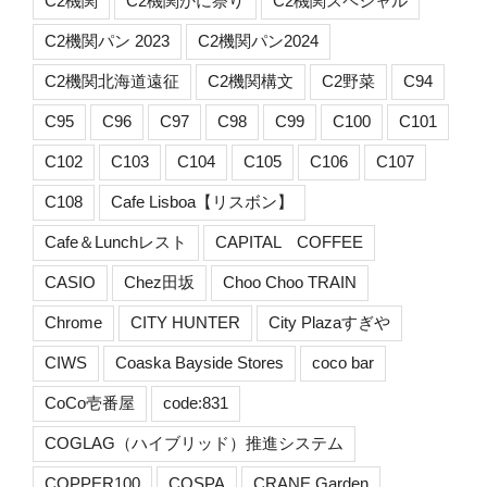
C2機関
C2機関かに祭り
C2機関スペシャル
C2機関パン 2023
C2機関パン2024
C2機関北海道遠征
C2機関構文
C2野菜
C94
C95
C96
C97
C98
C99
C100
C101
C102
C103
C104
C105
C106
C107
C108
Cafe Lisboa【リスボン】
Cafe＆Lunchレスト
CAPITAL COFFEE
CASIO
Chez田坂
Choo Choo TRAIN
Chrome
CITY HUNTER
City Plazaすぎや
CIWS
Coaska Bayside Stores
coco bar
CoCo壱番屋
code:831
COGLAG（ハイブリッド）推進システム
COPPER100
COSPA
CRANE Garden