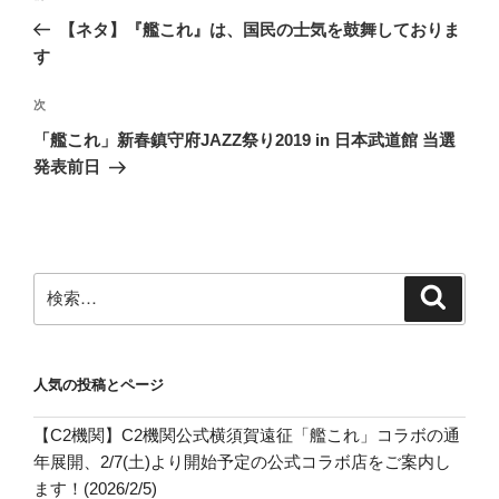
稿
の
【ネタ】『艦これ』は、国民の士気を鼓舞しておりま
ナ
投
す
ビ
稿
ゲ
次
次
の
ー
「艦これ」新春鎮守府JAZZ祭り2019 in 日本武道館 当選
投
シ
発表前日
稿
ョ
ン
検
検
索
索:
人気の投稿とページ
【C2機関】C2機関公式横須賀遠征「艦これ」コラボの通
年展開、2/7(土)より開始予定の公式コラボ店をご案内し
ます！(2026/2/5)