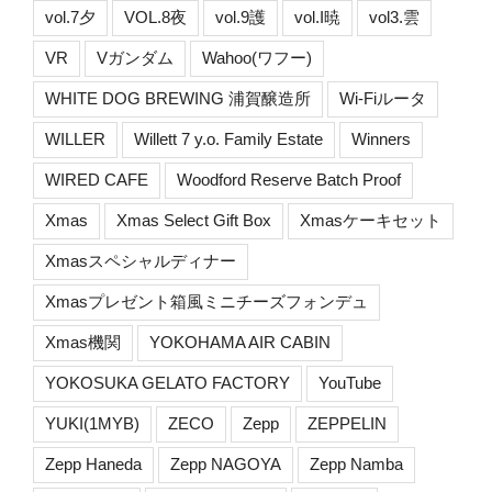
vol.7夕
VOL.8夜
vol.9護
vol.I暁
vol3.雲
VR
Vガンダム
Wahoo(ワフー)
WHITE DOG BREWING 浦賀醸造所
Wi-Fiルータ
WILLER
Willett 7 y.o. Family Estate
Winners
WIRED CAFE
Woodford Reserve Batch Proof
Xmas
Xmas Select Gift Box
Xmasケーキセット
Xmasスペシャルディナー
Xmasプレゼント箱風ミニチーズフォンデュ
Xmas機関
YOKOHAMA AIR CABIN
YOKOSUKA GELATO FACTORY
YouTube
YUKI(1MYB)
ZECO
Zepp
ZEPPELIN
Zepp Haneda
Zepp NAGOYA
Zepp Namba