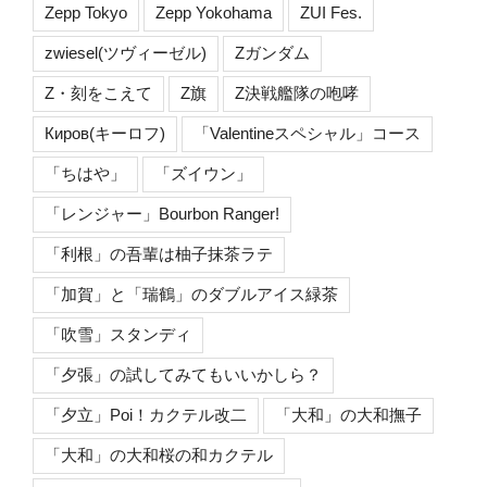
Zepp Tokyo
Zepp Yokohama
ZUI Fes.
zwiesel(ツヴィーゼル)
Zガンダム
Z・刻をこえて
Z旗
Z決戦艦隊の咆哮
Киров(キーロフ)
「Valentineスペシャル」コース
「ちはや」
「ズイウン」
「レンジャー」Bourbon Ranger!
「利根」の吾輩は柚子抹茶ラテ
「加賀」と「瑞鶴」のダブルアイス緑茶
「吹雪」スタンディ
「夕張」の試してみてもいいかしら？
「夕立」Poi！カクテル改二
「大和」の大和撫子
「大和」の大和桜の和カクテル