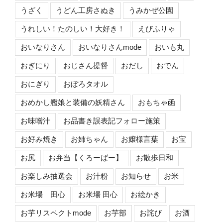
うざく
うどん工房さぬき
うみかぜ公園
うれしい！たのしい！大好き！
えびふりゃ
おいなりさん
おいなりさんmode
おいも丸
おぎにり
おじさん提督
おだし
おでん
おにぎり
おぼろタオル
おめかし艦娘と装備の妖精さん
おもちゃ函
お味噌汁
お品書き誤表記フォロー施策
お好み焼き
お姉ちゃん
お嬢様言葉
お宝
お尻
お弁当【くろーばー】
お散歩日和
お楽しみ抽選会
お汁粉
お知らせ
お米
お米場 田心
お米場 田心
お絵かき
お芋リスペクトmode
お芋部
お詫び
お酒