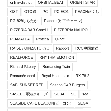
online-district
ORBITAL BEAT
ORIENT STAR
OST
OTO砲
PC
PC-9801
PEACH旅くじ
PG-829しらたか
Piacere (ピアチェーレ)
PIZZERIA BAR ConeLi
PIZZERRIA NALIPO
PLAMATEA
Proteca
Q-pot
RAISE / GINZA TOKYO
Rapport
RCC中国放送
REALFORCE
RHYTHM EMOTION
Richard P.Leary
Romancing Train
Romanée-conti
Royal Household
RX-78-2
SAB. SUNSET RED
Sasebo C&B Burgers
SASEBO軍港クルーズ
SCBA
SE
sea
SEASIDE CAFE BEACON(ビーコン)
SEGA