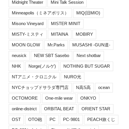
Midnight Theater
Mini Talk Session
Minneapolis（ミネアポリス）
MIQ(旧MIO)
Misono Vineyard
MISTER MINIT
MISTY-ミスティ
MITAINA
MOBIRY
MOON GLOW
Mr.Parks
MUSASHI -GUN道-
neusick
NEW SBT Sasebo
Next shotbar
NHK
Norge(ノルゲ)
NOTHING BUT SUGAR
NTアニメ・クロニクル
NURO光
NYCチョップドサラダ専門店
N高S高
ocean
OCTOMORE
One-mile wear
ONKYO
online-district
ORBITAL BEAT
ORIENT STAR
OST
OTO砲
PC
PC-9801
PEACH旅くじ