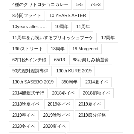
4種のクワトロチョコカレー
5-5
7-5-3
8時間フライト
10 YEARS AFTER
10years after……
10周年
11周年
11周年をお祝いするブリオッシュブーケ
12周年
13thストリート
13周年
19 Morgenrot
62口径5インチ砲
65/13
88お楽しみ抽選會
90式艦対艦誘導弾
130th KURE 2019
130th SASEBO 2019
350周年
2014夏イベ
2014観艦式予行
2018冬イベ
2018初秋イベ
2018晩夏イベ
2019冬イベ
2019夏イベ
2019春イベ
2019晩秋イベ
2019節分任務
2020冬イベ
2020夏イベ