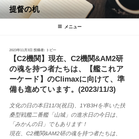
コ
提督の机
ン
テ
ン
メニュー
ツ
へ
ス
投
2023年11月3日
投稿者:
トビー
キ
稿
【C2機関】現在、C2機関&AM2研
日:
ッ
の魂を持つ者たちは、【艦これア
プ
ーケード】のClimaxに向けて、準
備も進めています。(2023/11/3)
文化の日の本日11/3(祝日)、1YB3Hを率いた扶
桑型戦艦二番艦「山城」の進水日の今日は、
「みかんの日」でもあります！
現在、C2機関&AM2研の魂を持つ者たちは、