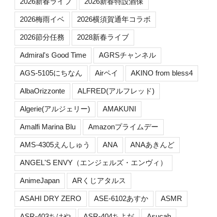
2026新春ライブ
2026新春特設酒保
2026梅雨イベ
2026横須賀通年コラボ
2026節分任務
2028新春ライブ
Admiral's Good Time
AGRSチャンネル
AGS-5105にちなん
Airペイ
AKINO from bless4
AlbaOrizzonte
ALFRED(アルフレッド)
Algerie(アルジェリー)
AMAKUNI
Amalfi Marina Blu
Amazonプライムデー
AMS-4305えんしゅう
ANA
ANAあきんど
ANGEL'S ENVY（エンジェルズ・エンヴィ）
AnimeJapan
ARくじアタルス
ASAHI DRY ZERO
ASE-6102あすか
ASMR
ASR-403ちはや
ASR-404ちよだ
Asucah