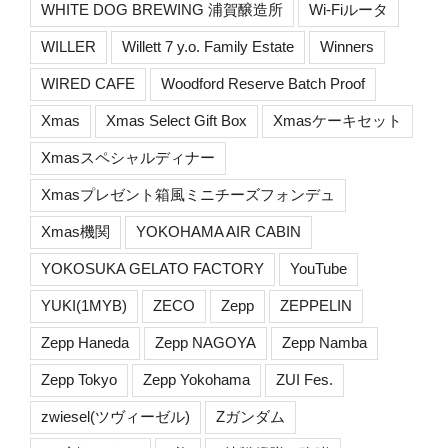
WHITE DOG BREWING 浦賀醸造所
Wi-Fiルータ
WILLER
Willett 7 y.o. Family Estate
Winners
WIRED CAFE
Woodford Reserve Batch Proof
Xmas
Xmas Select Gift Box
Xmasケーキセット
Xmasスペシャルディナー
Xmasプレゼント箱風ミニチーズフォンデュ
Xmas機関
YOKOHAMA AIR CABIN
YOKOSUKA GELATO FACTORY
YouTube
YUKI(1MYB)
ZECO
Zepp
ZEPPELIN
Zepp Haneda
Zepp NAGOYA
Zepp Namba
Zepp Tokyo
Zepp Yokohama
ZUI Fes.
zwiesel(ツヴィーゼル)
Zガンダム