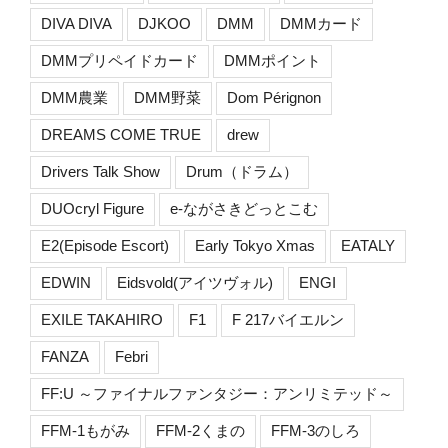
DIVA DIVA
DJKOO
DMM
DMMカード
DMMプリペイドカード
DMMポイント
DMM農業
DMM野菜
Dom Pérignon
DREAMS COME TRUE
drew
Drivers Talk Show
Drum（ドラム）
DUOcryl Figure
e-ながさきどっとこむ
E2(Episode Escort)
Early Tokyo Xmas
EATALY
EDWIN
Eidsvold(アイツヴォル)
ENGI
EXILE TAKAHIRO
F1
F 217バイエルン
FANZA
Febri
FF:U ～ファイナルファンタジー：アンリミテッド～
FFM-1もがみ
FFM-2くまの
FFM-3のしろ