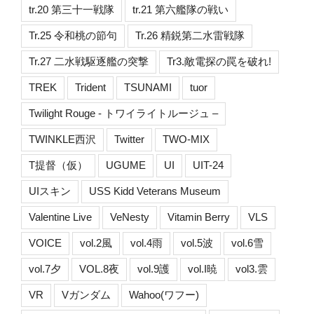
tr.20 第三十一戦隊
tr.21 第六艦隊の戦い
Tr.25 令和桃の節句
Tr.26 精鋭第二水雷戦隊
Tr.27 二水戦駆逐艦の突撃
Tr3.敵電探の罠を破れ!
TREK
Trident
TSUNAMI
tuor
Twilight Rouge - トワイライトルージュ –
TWINKLE西沢
Twitter
TWO-MIX
T提督（仮）
UGUME
UI
UIT-24
UIスキン
USS Kidd Veterans Museum
Valentine Live
VeNesty
Vitamin Berry
VLS
VOICE
vol.2風
vol.4雨
vol.5波
vol.6雪
vol.7夕
VOL.8夜
vol.9護
vol.I暁
vol3.雲
VR
Vガンダム
Wahoo(ワフー)