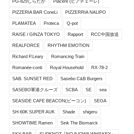
PG-829しらたか
Piacere (ピアチェーレ)
PIZZERIA BAR ConeLi
PIZZERRIA NALIPO
PLAMATEA
Proteca
Q-pot
RAISE / GINZA TOKYO
Rapport
RCC中国放送
REALFORCE
RHYTHM EMOTION
Richard P.Leary
Romancing Train
Romanée-conti
Royal Household
RX-78-2
SAB. SUNSET RED
Sasebo C&B Burgers
SASEBO軍港クルーズ
SCBA
SE
sea
SEASIDE CAFE BEACON(ビーコン)
SEGA
SH-60K SUPER AUK
Shade
shigeru
SHOWTIME Ramen
Sink The Bismarck
SKY BAR
SLIPKNOT『NO.9 IOWA WHISKEY』