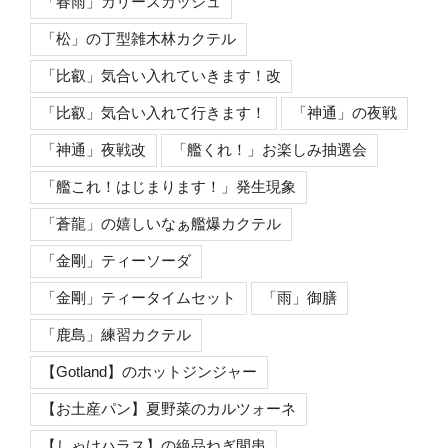
「春雨」カリースカッシュ
「松」の丁型雑木林カクテル
「比叡」気合い入れていきます！改
「比叡」気合い入れて行きます！
「神通」の夜戦
「神通」夜戦改
「艦くれ！」お楽しみ抽選会
「艦これ！はじまります！」発生現象
「蒼龍」の嬉しいなぁ艦爆カクテル
「金剛」ティーソーダ
「金剛」ティータイムセット
「雨」御膳
「鹿島」練習カクテル
【Gotland】のホットジンジャー
【お土産パン】夏野菜のカルツォーネ
【しゃけハラス】の絶品ねぎ間串