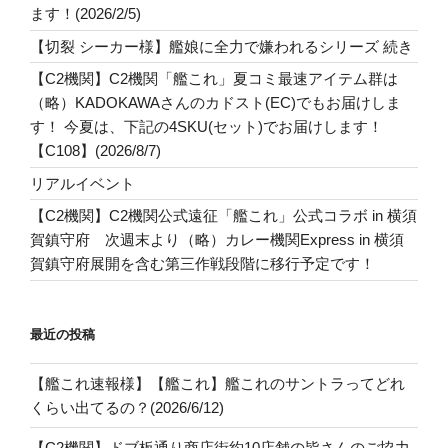
ます！(2026/2/5)
【切裂 シーカー様】艦娘に全力で嫌われるシリーズ 続き
【C2機関】C2機関「艦これ」夏コミ最速アイテム群は
（略）KADOKAWAさんのカドスト(EC)でもお届けしま
す！ 今夏は、下記の4SKU(セット)でお届けします！
【C108】(2026/8/7)
リアルイベント
【C2機関】C2機関公式遠征「艦これ」公式コラボ in 横須
賀鎮守府 次週末より（略）カレー機関Express in 横須
賀鎮守府展開を含む第三作戦段階に移行予定です！
最近の投稿
【艦これ速報様】【艦これ】艦これのサントラってどれ
くらい出てるの？(2026/6/12)
【C2機関】ドブ板通り商店街約10店舗の皆さんのご協力