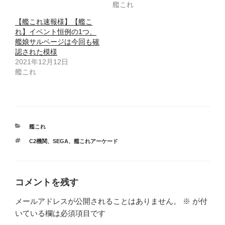
艦これ
【艦これ速報様】【艦こ
れ】イベント恒例の1つ、
艦娘サルベージは今回も確
認された模様
2021年12月12日
艦これ
カ
艦これ
テ
タ
C2機関
、
SEGA
、
艦これアーケード
ゴ
グ
リ
ー
コメントを残す
メールアドレスが公開されることはありません。
※
が付
いている欄は必須項目です