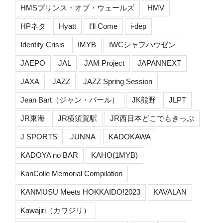
HMSプリンス・オブ・ウェールズ
HMV
HPネタ
Hyatt
I'll Come
i-dep
Identity Crisis
IMYB
IWCシャフハウゼン
JAEPO
JAL
JAM Project
JAPANNEXT
JAXA
JAZZ
JAZZ Spring Session
Jean Bart（ジャン・バール）
JK熊野
JLPT
JR東海
JR横須賀駅
JR西日本どこでもきっぷ
J SPORTS
JUNNA
KADOKAWA
KADOYA no BAR
KAHO(1MYB)
KanColle Memorial Compilation
KANMUSU Meets HOKKAIDO!2023
KAVALAN
Kawajiri（カワジリ）