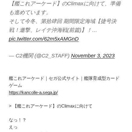
【艦これアーケード】のClimaxに向けて、準備
も進めています。
そして今冬、第拾肆回 期間限定海域【捷号決
戦！邀撃、レイテ沖海戦(前篇)】！…
pic.twitter.com/62m5xAMGnD
— C2機関 (@C2_STAFF)
November 3, 2023
艦これアーケード｜セガ公式サイト｜艦隊育成型カード
ゲーム
https://kancolle-a.sega.jp/
> 【艦これアーケード】のClimaxに向けて
なっ！？
えっ