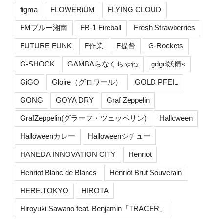
figma
FLOWERiUM
FLYING CLOUD
FMブルー湘南
FR-1 Fireball
Fresh Strawberries
FUTURE FUNK
F作業
F提督
G-Rockets
G-SHOCK
GAMBAらなくちゃね
gdgd妖精s
GiGO
Gloire（グロワール）
GOLD PFEIL
GONG
GOYA DRY
Graf Zeppelin
GrafZeppelin(グラーフ・ツェッペリン)
Halloween
Halloweenカレー
Halloweenシチュー
HANEDA INNOVATION CITY
Henriot
Henriot Blanc de Blancs
Henriot Brut Souverain
HERE.TOKYO
HIROTA
Hiroyuki Sawano feat. Benjamin「TRACER」