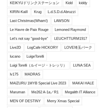
KEIKYUドリンクステーション
Kidd
kiddy
KIRIN-KaiII
Krug
L.d.S.D.d.Abruzzi
Last Christmas(Wham!)
LAWSON
Le Havre de Paix Rouge
Lemoned Raymond
Let's not say "good-bye"
LEUCHTTURM1917
Live2D
LogCafe HICKORY
LOVE埼玉パーク
lucano
LuigeTorelli
Luigi Torelli（ルイージ・トレッリ）
LUNA SEA
lv175
MADRAS
MAIZURU 1MYB Special Live 2023
MAKAI HALE
Maruman
Me262 A-1a／R1
Megalith IT Alliance
MEN OF DESTINY
Merry Xmas Special