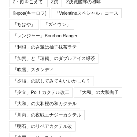
Z・刻をこえて
Z旗
Z決戦艦隊の咆哮
Киров(キーロフ)
「Valentineスペシャル」コース
「ちはや」
「ズイウン」
「レンジャー」Bourbon Ranger!
「利根」の吾輩は柚子抹茶ラテ
「加賀」と「瑞鶴」のダブルアイス緑茶
「吹雪」スタンディ
「夕張」の試してみてもいいかしら？
「夕立」Poi！カクテル改二
「大和」の大和撫子
「大和」の大和桜の和カクテル
「川内」の夜戦エナジーカクテル
「明石」のリペアカクテル改