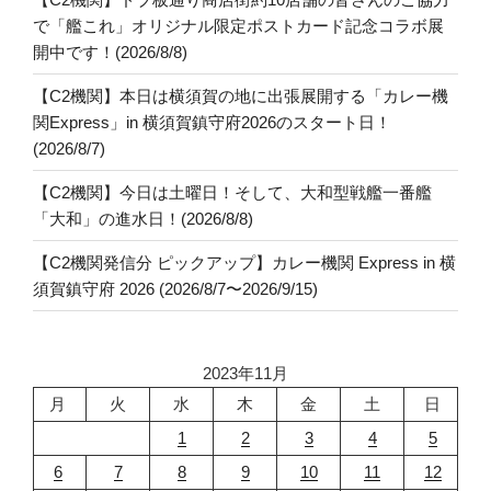
で「艦これ」オリジナル限定ポストカード記念コラボ展
開中です！(2026/8/8)
【C2機関】本日は横須賀の地に出張展開する「カレー機
関Express」in 横須賀鎮守府2026のスタート日！
(2026/8/7)
【C2機関】今日は土曜日！そして、大和型戦艦一番艦
「大和」の進水日！(2026/8/8)
【C2機関発信分 ピックアップ】カレー機関 Express in 横
須賀鎮守府 2026 (2026/8/7〜2026/9/15)
2023年11月
月
火
水
木
金
土
日
1
2
3
4
5
6
7
8
9
10
11
12