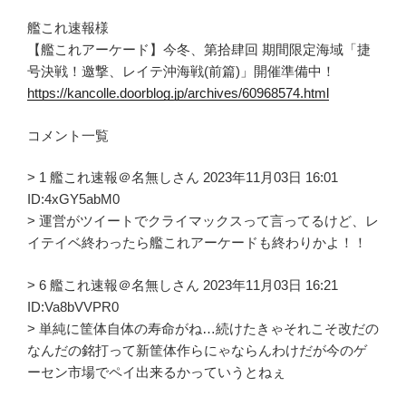
艦これ速報様
【艦これアーケード】今冬、第拾肆回 期間限定海域「捷
号決戦！邀撃、レイテ沖海戦(前篇)」開催準備中！
https://kancolle.doorblog.jp/archives/60968574.html
コメント一覧
> 1 艦これ速報＠名無しさん 2023年11月03日 16:01
ID:4xGY5abM0
> 運営がツイートでクライマックスって言ってるけど、レ
イテイベ終わったら艦これアーケードも終わりかよ！！
> 6 艦これ速報＠名無しさん 2023年11月03日 16:21
ID:Va8bVVPR0
> 単純に筐体自体の寿命がね…続けたきゃそれこそ改だの
なんだの銘打って新筐体作らにゃならんわけだが今のゲ
ーセン市場でペイ出来るかっていうとねぇ