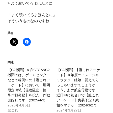
> よく続いてるよほんとに
「よく続いてるよほんとに」
そういうものなのですね
共有:
関連
【C2機関】今春SEGA&C2
【C2機関】【艦これアーケ
機関では、ゲームセンター
ード】今年度のイメージキ
などで稼働中の【艦これア
ャラクター艦娘、覚えてら
ーケード】において、期間
っしゃいますでしょうか！
限定海域【侵攻阻止！捷二
そう、あの航空母艦です！
号作戦発動】を投入、作戦
近日中に気合いで【艦これ
開始します！(2025/4/3)
アーケード】実装予定！続
2025年4月5日
報をマテッ！(2024/3/27)
艦これ
2024年3月27日