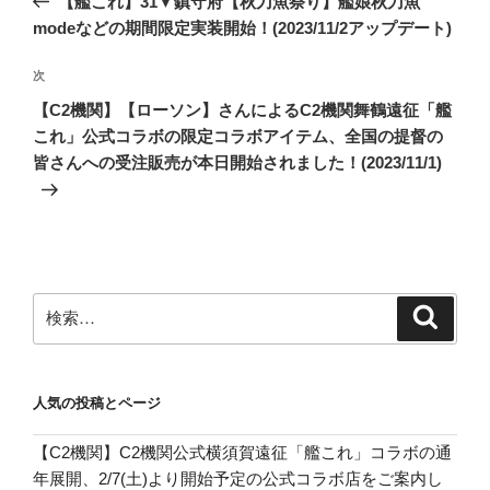
【艦これ】31▼鎮守府【秋刀魚祭り】艦娘秋刀魚
ナ
投
modeなどの期間限定実装開始！(2023/11/2アップデート)
ビ
稿
ゲ
次
次
の
ー
【C2機関】【ローソン】さんによるC2機関舞鶴遠征「艦
投
シ
これ」公式コラボの限定コラボアイテム、全国の提督の
稿
皆さんへの受注販売が本日開始されました！(2023/11/1)
ョ
ン
検
検
索
索:
人気の投稿とページ
【C2機関】C2機関公式横須賀遠征「艦これ」コラボの通
年展開、2/7(土)より開始予定の公式コラボ店をご案内し