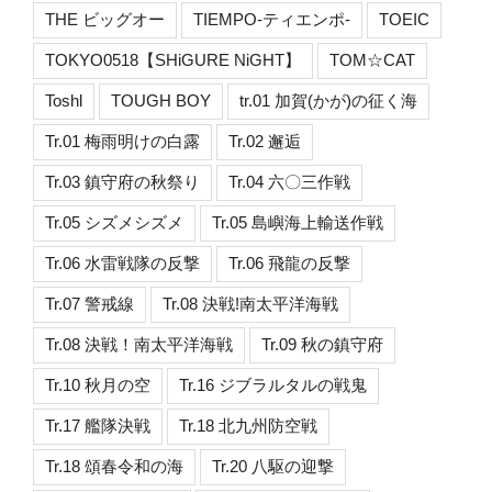
THE ビッグオー
TIEMPO-ティエンポ-
TOEIC
TOKYO0518【SHiGURE NiGHT】
TOM☆CAT
Toshl
TOUGH BOY
tr.01 加賀(かが)の征く海
Tr.01 梅雨明けの白露
Tr.02 邂逅
Tr.03 鎮守府の秋祭り
Tr.04 六〇三作戦
Tr.05 シズメシズメ
Tr.05 島嶼海上輸送作戦
Tr.06 水雷戦隊の反撃
Tr.06 飛龍の反撃
Tr.07 警戒線
Tr.08 決戦!南太平洋海戦
Tr.08 決戦！南太平洋海戦
Tr.09 秋の鎮守府
Tr.10 秋月の空
Tr.16 ジブラルタルの戦鬼
Tr.17 艦隊決戦
Tr.18 北九州防空戦
Tr.18 頌春令和の海
Tr.20 八駆の迎撃