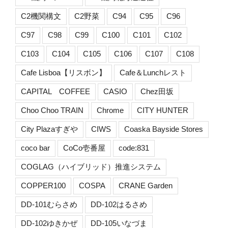
C2機関構文
C2野菜
C94
C95
C96
C97
C98
C99
C100
C101
C102
C103
C104
C105
C106
C107
C108
Cafe Lisboa【リスボン】
Cafe＆Lunchレスト
CAPITAL COFFEE
CASIO
Chez田坂
Choo Choo TRAIN
Chrome
CITY HUNTER
City Plazaすぎや
CIWS
Coaska Bayside Stores
coco bar
CoCo壱番屋
code:831
COGLAG（ハイブリッド）推進システム
COPPER100
COSPA
CRANE Garden
DD-101むらさめ
DD-102はるさめ
DD-102ゆきかぜ
DD-105いなづま