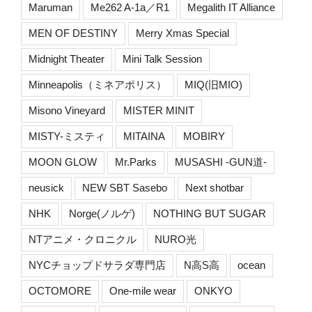
Maruman
Me262 A-1a／R1
Megalith IT Alliance
MEN OF DESTINY
Merry Xmas Special
Midnight Theater
Mini Talk Session
Minneapolis（ミネアポリス）
MIQ(旧MIO)
Misono Vineyard
MISTER MINIT
MISTY-ミスティ
MITAINA
MOBIRY
MOON GLOW
Mr.Parks
MUSASHI -GUN道-
neusick
NEW SBT Sasebo
Next shotbar
NHK
Norge(ノルゲ)
NOTHING BUT SUGAR
NTアニメ・クロニクル
NURO光
NYCチョップドサラダ専門店
N高S高
ocean
OCTOMORE
One-mile wear
ONKYO