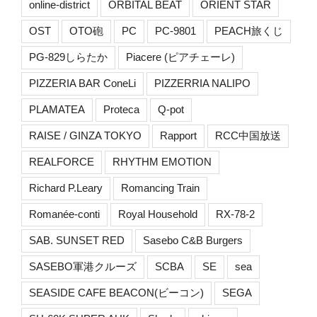
online-district
ORBITAL BEAT
ORIENT STAR
OST
OTO砲
PC
PC-9801
PEACH旅くじ
PG-829しらたか
Piacere (ピアチェーレ)
PIZZERIA BAR ConeLi
PIZZERRIA NALIPO
PLAMATEA
Proteca
Q-pot
RAISE / GINZA TOKYO
Rapport
RCC中国放送
REALFORCE
RHYTHM EMOTION
Richard P.Leary
Romancing Train
Romanée-conti
Royal Household
RX-78-2
SAB. SUNSET RED
Sasebo C&B Burgers
SASEBO軍港クルーズ
SCBA
SE
sea
SEASIDE CAFE BEACON(ビーコン)
SEGA