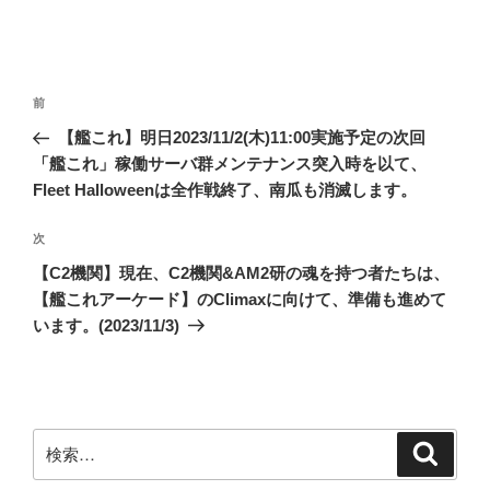
投
前
前
稿
の
【艦これ】明日2023/11/2(木)11:00実施予定の次回
ナ
投
「艦これ」稼働サーバ群メンテナンス突入時を以て、
ビ
稿
Fleet Halloweenは全作戦終了、南瓜も消滅します。
ゲ
次
次
ー
の
シ
【C2機関】現在、C2機関&AM2研の魂を持つ者たちは、
投
【艦これアーケード】のClimaxに向けて、準備も進めて
ョ
稿
います。(2023/11/3)
ン
検
検
索
索: