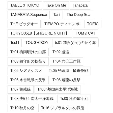
TABLE 9 TOKYO
Take On Me
Tanabata
TANABATA Sequence
Tani
The Deep Sea
THE ビッグオー
TIEMPO-ティエンポ-
TOEIC
TOKYO0518【SHiGURE NiGHT】
TOM☆CAT
Toshl
TOUGH BOY
tr.01 加賀(かが)の征く海
Tr.01 梅雨明けの白露
Tr.02 邂逅
Tr.03 鎮守府の秋祭り
Tr.04 六〇三作戦
Tr.05 シズメシズメ
Tr.05 島嶼海上輸送作戦
Tr.06 水雷戦隊の反撃
Tr.06 飛龍の反撃
Tr.07 警戒線
Tr.08 決戦!南太平洋海戦
Tr.08 決戦！南太平洋海戦
Tr.09 秋の鎮守府
Tr.10 秋月の空
Tr.16 ジブラルタルの戦鬼