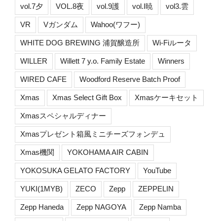
vol.7夕
VOL.8夜
vol.9護
vol.I暁
vol3.雲
VR
Vガンダム
Wahoo(ワフー)
WHITE DOG BREWING 浦賀醸造所
Wi-Fiルータ
WILLER
Willett 7 y.o. Family Estate
Winners
WIRED CAFE
Woodford Reserve Batch Proof
Xmas
Xmas Select Gift Box
Xmasケーキセット
Xmasスペシャルディナー
Xmasプレゼント箱風ミニチーズフォンデュ
Xmas機関
YOKOHAMA AIR CABIN
YOKOSUKA GELATO FACTORY
YouTube
YUKI(1MYB)
ZECO
Zepp
ZEPPELIN
Zepp Haneda
Zepp NAGOYA
Zepp Namba