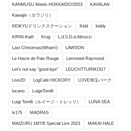
KANMUSU Meets HOKKAIDO!2023
KAVALAN
Kawajiri（カワジリ）
KEIKYUドリンクステーション
Kidd
kiddy
KIRIN-KaiII
Krug
L.d.S.D.d.Abruzzi
Last Christmas(Wham!)
LAWSON
Le Havre de Paix Rouge
Lemoned Raymond
Let's not say "good-bye"
LEUCHTTURM1917
Live2D
LogCafe HICKORY
LOVE埼玉パーク
lucano
LuigeTorelli
Luigi Torelli（ルイージ・トレッリ）
LUNA SEA
lv175
MADRAS
MAIZURU 1MYB Special Live 2023
MAKAI HALE