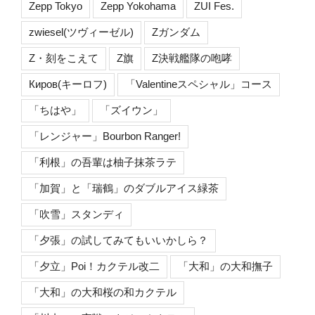
Zepp Tokyo
Zepp Yokohama
ZUI Fes.
zwiesel(ツヴィーゼル)
Zガンダム
Z・刻をこえて
Z旗
Z決戦艦隊の咆哮
Киров(キーロフ)
「Valentineスペシャル」コース
「ちはや」
「ズイウン」
「レンジャー」Bourbon Ranger!
「利根」の吾輩は柚子抹茶ラテ
「加賀」と「瑞鶴」のダブルアイス緑茶
「吹雪」スタンディ
「夕張」の試してみてもいいかしら？
「夕立」Poi！カクテル改二
「大和」の大和撫子
「大和」の大和桜の和カクテル