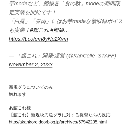
芋modeなど、艦娘各「食の秋」modeの期間限
定実装を開始です！
「白露」「春雨」にはお芋modeな新収録ボイス
も実装！
#艦これ
#艦娘
…
https://t.co/em8yNp2Xvm
— 「艦これ」開発/運営 (@KanColle_STAFF)
November 2, 2023
新規グラについてのみ
触れます
あ艦これ様
【艦これ】新規秋刀魚グラに対する提督たちの反応
http://akankore.doorblog.jp/archives/57942235.html