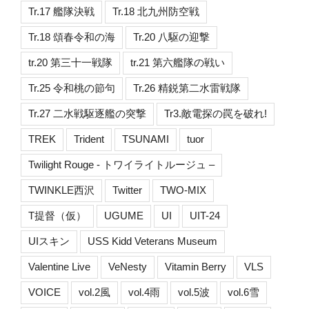
Tr.17 艦隊決戦
Tr.18 北九州防空戦
Tr.18 頌春令和の海
Tr.20 八駆の迎撃
tr.20 第三十一戦隊
tr.21 第六艦隊の戦い
Tr.25 令和桃の節句
Tr.26 精鋭第二水雷戦隊
Tr.27 二水戦駆逐艦の突撃
Tr3.敵電探の罠を破れ!
TREK
Trident
TSUNAMI
tuor
Twilight Rouge - トワイライトルージュ –
TWINKLE西沢
Twitter
TWO-MIX
T提督（仮）
UGUME
UI
UIT-24
UIスキン
USS Kidd Veterans Museum
Valentine Live
VeNesty
Vitamin Berry
VLS
VOICE
vol.2風
vol.4雨
vol.5波
vol.6雪