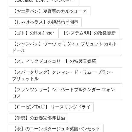
【Gotland】のホットジンジャー
【お土産パン】夏野菜のカルツォーネ
【しゃけハラス】の絶品ねぎ間串
【ゴト】のHot Jinger
【システム/UI】の改良更新
【シャンパン】ヴーヴ オリヴィエ ブリュット カルト
ドール
【スティックブロッコリー】の特製天婦羅
【スパークリング】クレマン・ド・リムー ブラン・
ブリュットル
【フランツケラー】シュペートブルグンダー フォン
ロス
【ローゼン"Dr.L"】 リースリングドライ
【伊勢】の新春完部隊甘酒
【余】のコーンポタージュ＆英国パンセット