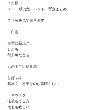
よた様
2023 秋刀魚イベント 暫定まとめ
こちらを見て書きます
・白雪
白雪に新規グラ
しかも
秋刀魚だとぉ
ものすごい給食感
しばふ絵
基本？に忠実なのが素晴らしい
・ネヴァダ
法被着てる方
太もも眩しい