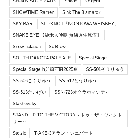
SH-60K SUPER AUK
Shade
shigeru
SHOWTIME Ramen
Sink The Bismarck
SKY BAR
SLIPKNOT『NO.9 IOWA WHISKEY』
SNAKE EYE 【純米大吟醸 無濾過生原酒】
Snow halation
SolBrew
SOUTH DAKOTA PALE ALE
Special Stage
Special Stage in呉鎮守府2025夏
SS-501そうりゅう
SS-506こくりゅう
SS-512とうりゅう
SS-513たいげい
SSN-723オクラホマシティ
Stakhovsky
STAND UP TO THE VICTORY～トゥ・ザ・ヴィクト
リー～
Stolzle
T-AKE-3アラン・シェパード