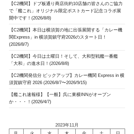
【C2機関】ドブ板通り商店街約10店舗の皆さんのご協力
で「艦これ」オリジナル限定ポストカード記念コラボ展
開中です！(2026/8/8)
【C2機関】本日は横須賀の地に出張展開する「カレー機
関Express」in 横須賀鎮守府2026のスタート日！
(2026/8/7)
【C2機関】今日は土曜日！そして、大和型戦艦一番艦
「大和」の進水日！(2026/8/8)
【C2機関発信分 ピックアップ】カレー機関 Express in 横
須賀鎮守府 2026 (2026/8/7〜2026/9/15)
【艦これ速報様】【一般】呉に東横INNがオープン
か・・・！(2026/4/7)
2023年11月
月
火
水
木
金
土
日