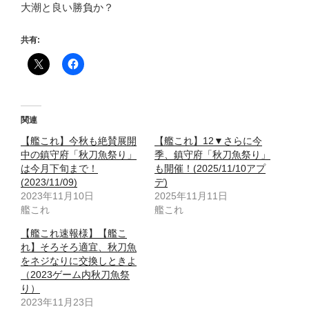
大潮と良い勝負か？
共有:
関連
【艦これ】今秋も絶賛展開
【艦これ】12▼さらに今
中の鎮守府「秋刀魚祭り」
季、鎮守府「秋刀魚祭り」
は今月下旬まで！
も開催！(2025/11/10アプ
(2023/11/09)
デ)
2023年11月10日
2025年11月11日
艦これ
艦これ
【艦これ速報様】【艦こ
れ】そろそろ適宜、秋刀魚
をネジなりに交換しときよ
（2023ゲーム内秋刀魚祭
り）
2023年11月23日