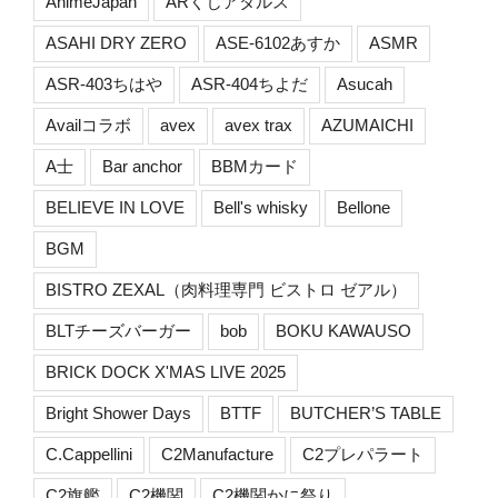
AnimeJapan
ARくじアタルス
ASAHI DRY ZERO
ASE-6102あすか
ASMR
ASR-403ちはや
ASR-404ちよだ
Asucah
Availコラボ
avex
avex trax
AZUMAICHI
A士
Bar anchor
BBMカード
BELIEVE IN LOVE
Bell's whisky
Bellone
BGM
BISTRO ZEXAL（肉料理専門 ビストロ ゼアル）
BLTチーズバーガー
bob
BOKU KAWAUSO
BRICK DOCK X'MAS LIVE 2025
Bright Shower Days
BTTF
BUTCHER’S TABLE
C.Cappellini
C2Manufacture
C2プレパラート
C2旗艦
C2機関
C2機関かに祭り