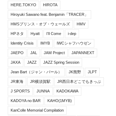
HERE.TOKYO
HIROTA
Hiroyuki Sawano feat. Benjamin「TRACER」
HMSプリンス・オブ・ウェールズ
HMV
HPネタ
Hyatt
I'll Come
i-dep
Identity Crisis
IMYB
IWCシャフハウゼン
JAEPO
JAL
JAM Project
JAPANNEXT
JAXA
JAZZ
JAZZ Spring Session
Jean Bart（ジャン・バール）
JK熊野
JLPT
JR東海
JR横須賀駅
JR西日本どこでもきっぷ
J SPORTS
JUNNA
KADOKAWA
KADOYA no BAR
KAHO(1MYB)
KanColle Memorial Compilation