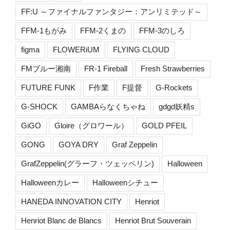
FF:U ～ファイナルファンタジー：アンリミテッド～
FFM-1もがみ
FFM-2くまの
FFM-3のしろ
figma
FLOWERiUM
FLYING CLOUD
FMブルー湘南
FR-1 Fireball
Fresh Strawberries
FUTURE FUNK
F作業
F提督
G-Rockets
G-SHOCK
GAMBAらなくちゃね
gdgd妖精s
GiGO
Gloire（グロワール）
GOLD PFEIL
GONG
GOYA DRY
Graf Zeppelin
GrafZeppelin(グラーフ・ツェッペリン)
Halloween
Halloweenカレー
Halloweenシチュー
HANEDA INNOVATION CITY
Henriot
Henriot Blanc de Blancs
Henriot Brut Souverain