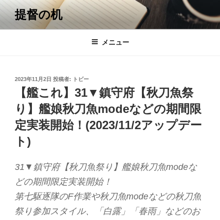
コ
提督の机
ン
テ
ン
メニュー
ツ
へ
ス
投
2023年11月2日
投稿者:
トビー
キ
稿
【艦これ】31▼鎮守府【秋刀魚祭
日:
ッ
り】艦娘秋刀魚modeなどの期間限
プ
定実装開始！(2023/11/2アップデー
ト)
31▼鎮守府【秋刀魚祭り】艦娘秋刀魚modeな
どの期間限定実装開始！
第七駆逐隊のF作業や秋刀魚modeなどの秋刀魚
祭り参加スタイル、「白露」「春雨」などのお