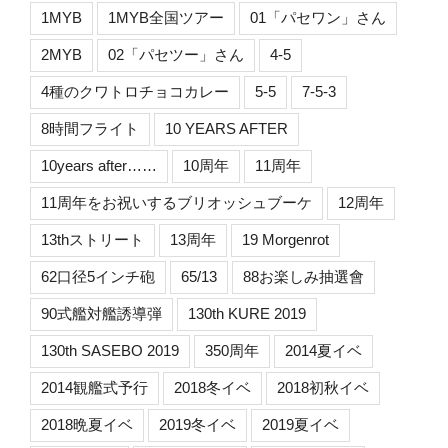
1MYB
1MYB全国ツアー
01「パセワン」さん
2MYB
02「パセツー」さん
4-5
4種のクワトロチョコカレー
5-5
7-5-3
8時間フライト
10 YEARS AFTER
10years after……
10周年
11周年
11周年をお祝いするブリオッシュブーケ
12周年
13thストリート
13周年
19 Morgenrot
62口径5インチ砲
65/13
88お楽しみ抽選會
90式艦対艦誘導弾
130th KURE 2019
130th SASEBO 2019
350周年
2014夏イベ
2014観艦式予行
2018冬イベ
2018初秋イベ
2018晩夏イベ
2019冬イベ
2019夏イベ