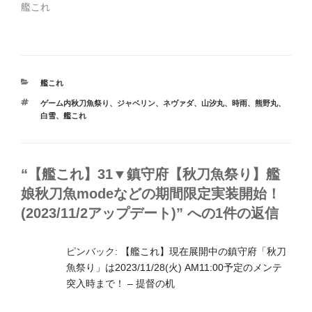
艦これ
カ
艦これ
テ
タ
ゲーム内秋刀魚祭り
、
ジャベリン
、
ネヴァダ
、
山汐丸
、
時雨
、
熊野丸
、
ゴ
グ
白雪
、
艦これ
リ
ー
“【艦これ】31▼鎮守府【秋刀魚祭り】艦
娘秋刀魚modeなどの期間限定実装開始！
(2023/11/2アップデート)” への1件の返信
ピンバック:
【艦これ】現在展開中の鎮守府「秋刀
魚祭り」は2023/11/28(火) AM11:00予定のメンテ
突入時まで！ – 提督の机