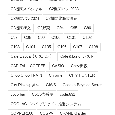
C2機関スペシャル
C2機関パン 2023
C2機関パン2024
C2機関北海道遠征
C2機関構文
C2野菜
C94
C95
C96
C97
C98
C99
C100
C101
C102
C103
C104
C105
C106
C107
C108
Cafe Lisboa【リスボン】
Cafe＆Lunchレスト
CAPITAL COFFEE
CASIO
Chez田坂
Choo Choo TRAIN
Chrome
CITY HUNTER
City Plazaすぎや
CIWS
Coaska Bayside Stores
coco bar
CoCo壱番屋
code:831
COGLAG（ハイブリッド）推進システム
COPPER100
COSPA
CRANE Garden