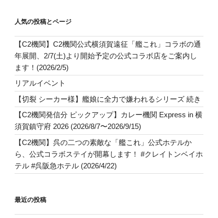
人気の投稿とページ
【C2機関】C2機関公式横須賀遠征「艦これ」コラボの通
年展開、2/7(土)より開始予定の公式コラボ店をご案内し
ます！(2026/2/5)
リアルイベント
【切裂 シーカー様】艦娘に全力で嫌われるシリーズ 続き
【C2機関発信分 ピックアップ】カレー機関 Express in 横
須賀鎮守府 2026 (2026/8/7〜2026/9/15)
【C2機関】呉の二つの素敵な「艦これ」公式ホテルか
ら、公式コラボステイが開幕します！ #クレイトンベイホ
テル #呉阪急ホテル (2026/4/22)
最近の投稿