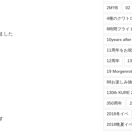
2MYB
0
4種のクワト
8時間フライ
ました
10years aft
11周年をお
12周年
1
19 Morgenrot
88お楽しみ
130th KURE 
350周年
2018冬イベ
す
2018晩夏イ