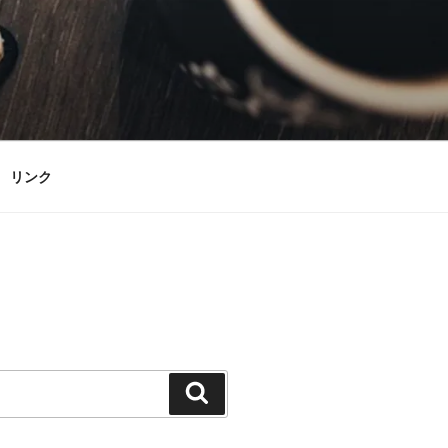
リンク
検
索