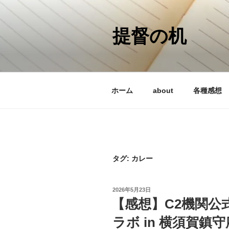
コ
ン
テ
提督の机
ン
ツ
へ
ス
ホーム
about
各種感想
キ
ッ
プ
タグ:
カレー
投
2026年5月23日
稿
【感想】C2機関公
日:
ラボ in 横須賀鎮守府【