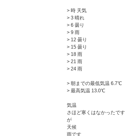
> 時 天気
> 3 晴れ
> 6 曇り
> 9 雨
> 12 曇り
> 15 曇り
> 18 雨
> 21 雨
> 24 雨
> 朝までの最低気温 6.7℃
> 最高気温 13.0℃
気温
さほど寒くはなかったです
が
天候
雨です