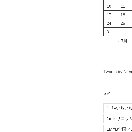
10
11
17
18
24
25
31
« 7月
Tweets by Ne
タグ
1+1=いちい
1mileサコッ
1MYB全国ツ