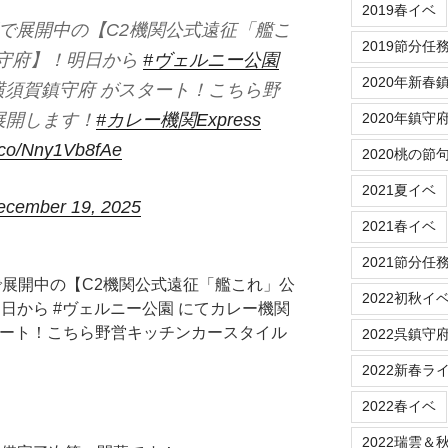
2019春イベ
賀で展開中の【C2機関公式遠征「艦こ
2019節分任
鎮守府】！明日から
#ヴェルニー公園
2020年新春
in 横須賀鎮守府 がスタート！こちら野
展開します！
#カレー機関Express
2020年鎮守
t.co/Nny1Vb8fAe
2020桃の節
2021夏イベ
ecember 19, 2025
2021春イベ
2021節分任
賀で展開中の【C2機関公式遠征「艦これ」公
2022初秋イ
明日から #ヴェルニー公園 にてカレー機関
 がスタート！こちら野営キッチンカースタイル
2022呉鎮守
2022新春ラ
2022春イベ
2022瑞雲＆