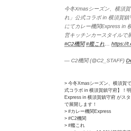
今冬Xmasシーズン、横須
れ」公式コラボ in 横須賀
にてカレー機関Express 
営キッチンカースタイルで
#C2機関
#艦これ
…
https://
— C2機関 (@C2_STAFF)
D
> 今冬Xmasシーズン、横須
式コラボ in 横須賀鎮守府】！
Express in 横須賀鎮守府
で展開します！
> #カレー機関Express
> #C2機関
> #艦これ