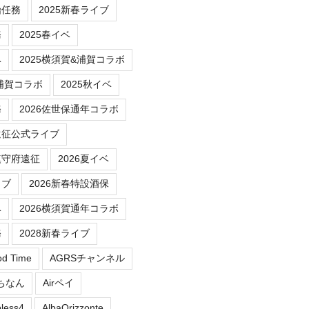
始任務
2025新春ライブ
務
2025春イベ
ベ
2025横須賀&浦賀コラボ
/浦賀コラボ
2025秋イベ
務
2026佐世保通年コラボ
遠征公式ライブ
鎮守府遠征
2026夏イベ
イブ
2026新春特設酒保
ベ
2026横須賀通年コラボ
務
2028新春ライブ
od Time
AGRSチャンネル
にちなん
Airペイ
less4
AlbaOrizzonte