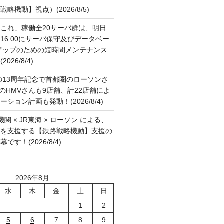
略機動】視点）(2026/8/5)
これ」稼働全20サーバ群は、明日
:00～16:00にサーバ保守及びデータベー
アップのための短時間メンテナンス
26/8/4)
の13周年記念で首都圏のローソンさ
国のHMVさんも9店舗、計22店舗によ
ション計画も発動！(2026/8/4)
関 × JR東海 × ローソン による、
征を支援する【鉄路戦略機動】支援の
す！(2026/8/4)
2026年8月
水
木
金
土
日
1
2
5
6
7
8
9