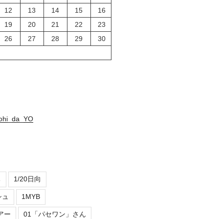
12
13
14
15
16
19
20
21
22
23
26
27
28
29
30
nohi_da_YO
ち
1/20日向
シュ
1MYB
アー
01「パセワン」さん