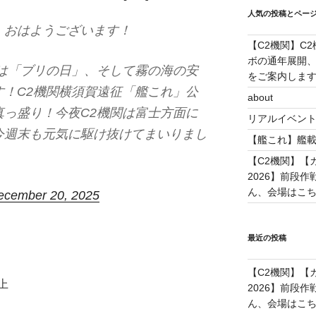
人気の投稿とペー
、おはようございます！
【C2機関】C
ボの通年展開、
には「ブリの日」、そして霧の海の安
をご案内します！(
す！C2機関横須賀遠征「艦これ」公
about
真っ盛り！今夜C2機関は富士方面に
リアルイベン
今週末も元気に駆け抜けてまいりまし
【艦これ】艦載
【C2機関】【カレ
2026】前段
ん、会場はこちらで
ecember 20, 2025
最近の投稿
【C2機関】【カレ
上
2026】前段
ん、会場はこちらで