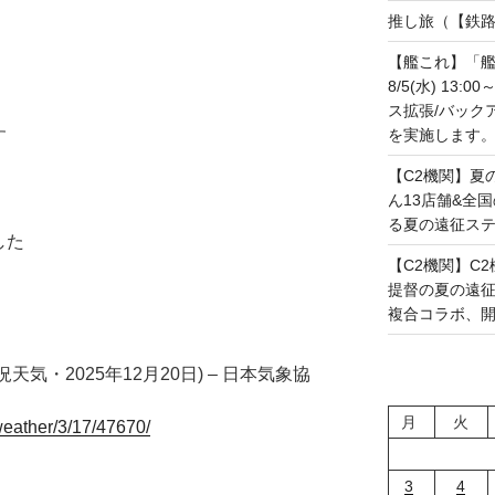
推し旅（【鉄路戦
【艦これ】「艦
8/5(水) 13
ス拡張/バック
す
を実施します。(20
【C2機関】夏
ん13店舗&全
る夏の遠征ステー
した
【C2機関】C2機
提督の夏の遠
複合コラボ、開幕で
天気・2025年12月20日) – 日本気象協
月
火
/weather/3/17/47670/
3
4