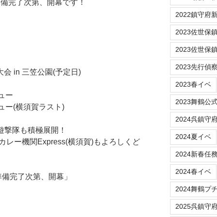
店準備完了次第、開幕です！
2022鎮守府新春
2023佐世保鎮守府
2023佐世保
2023先行偵
音頭大会 in 三笠公園(予定日)
2023春イベ
ニュー
2023舞鶴公
ニュー(横須賀ラスト)
2024呉鎮守
娘遊撃隊も積極展開！
2024夏イベ
のカレー機関Express(横須賀)もよろしくど
2024新春任
2024春イベ
店準備完了次第、開幕」
2024舞鶴プ
2025呉鎮守