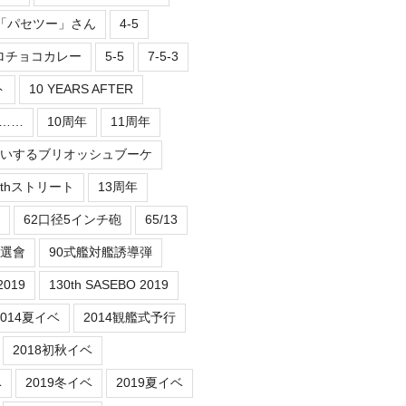
2「パセツー」さん
4-5
ロチョコカレー
5-5
7-5-3
ト
10 YEARS AFTER
er……
10周年
11周年
祝いするブリオッシュブーケ
3thストリート
13周年
62口径5インチ砲
65/13
抽選會
90式艦対艦誘導弾
2019
130th SASEBO 2019
2014夏イベ
2014観艦式予行
2018初秋イベ
ベ
2019冬イベ
2019夏イベ