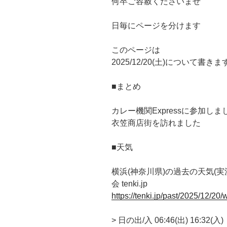
何卒ご容赦くださいませ
日毎にページを分けます
このページは
2025/12/20(土)について書きま
■まとめ
カレー機関Expressに参加しま
衣笠商店街を訪れました
■天気
横浜(神奈川県)の過去の天気(実況
会 tenki.jp
https://tenki.jp/past/2025/12/20
> 日の出/入 06:46(出) 16:32(入)