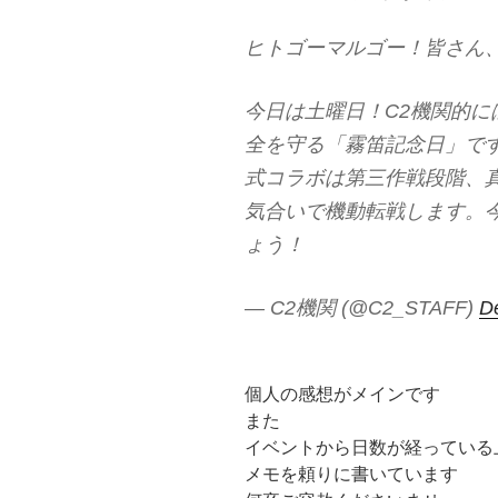
ヒトゴーマルゴー！皆さん
今日は土曜日！C2機関的
全を守る「霧笛記念日」で
式コラボは第三作戦段階、
気合いで機動転戦します。
ょう！
— C2機関 (@C2_STAFF)
D
個人の感想がメインです
また
イベントから日数が経っている
メモを頼りに書いています