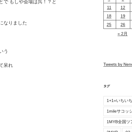
とで もしや会場は呉！？と
11
12
18
19
になりました
25
26
« 2月
いう
Tweets by Ne
て呆れ
タグ
1+1=いちい
1mileサコッ
1MYB全国ツ