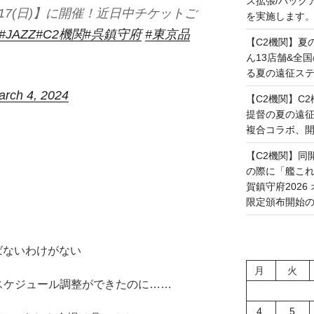
ス拡張/バック
)・17(日)】に開催！近日中チケットご
を実施します。(20
#JAZZ
#C2機関
#呉鎮守府
#東京品
【C2機関】夏
ん13店舗&全
る夏の遠征ステー
arch 4, 2024
【C2機関】C2機
提督の夏の遠
複合コラボ、開幕で
【C2機関】同
の際に「艦これ」
賀鎮守府202
限定頒布開始の予定
ばないわけがない
月
火
スケジュール調整ができたのに……
4
5