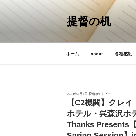
コ
ン
テ
提督の机
ン
ツ
へ
ス
ホーム
about
各種感想
キ
ッ
プ
投
2024年3月4日
投稿者:
トビー
稿
【C2機関】クレ
日:
ホテル・呉森沢ホテル C
Thanks Prese
Spring Session