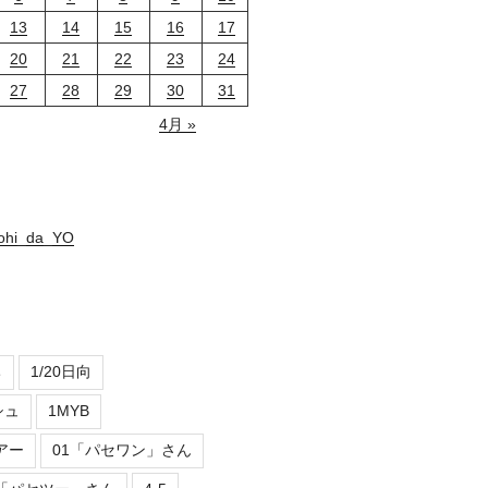
13
14
15
16
17
20
21
22
23
24
27
28
29
30
31
4月 »
nohi_da_YO
ち
1/20日向
シュ
1MYB
アー
01「パセワン」さん