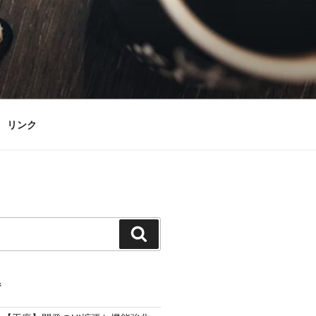
リンク
検
索
ジ