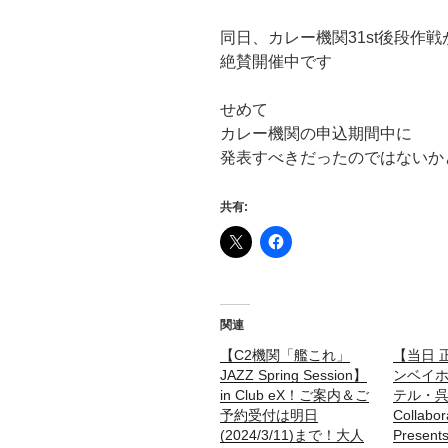
同日、カレー機関31st後段作戦
絶賛開催中です
せめて
カレー機関の申込期間中に
発表すべきだったのではないか
共有:
関連
【C2機関「艦これ」
【当日 
JAZZ Spring Session】
ンベイ
in Club eX！ご案内＆ご
テル・
予約受付は明日
Collabor
(2024/3/11)まで！大人
Prese