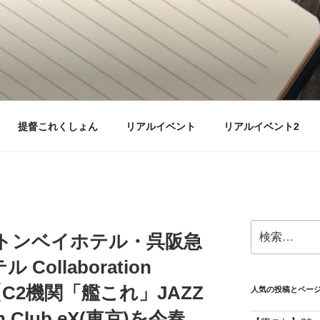
提督これくしょん
リアルイベント
リアルイベント2
検
イトンベイホテル・呉阪急
索:
ollaboration
nts【C2機関「艦これ」JAZZ
人気の投稿とペー
】in Club eX(東京)を今春