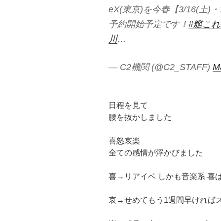
eX(東京)を今春【3/16(土
予約開始予定です！
#艦これ
川
…
— C2機関 (@C2_STAFF)
M
日程を見て
腰を抜かしました
喜怒哀楽
全ての感情が浮かびました
喜→リアイベ しかも音楽系 喜
哀→せめてもう1週間早ければ