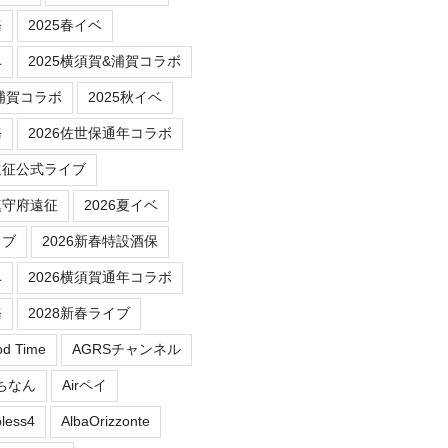
務
2025春イベ
ベ
2025横須賀&浦賀コラボ
/浦賀コラボ
2025秋イベ
務
2026佐世保通年コラボ
遠征公式ライブ
鎮守府遠征
2026夏イベ
イブ
2026新春特設酒保
ベ
2026横須賀通年コラボ
務
2028新春ライブ
od Time
AGRSチャンネル
にちなん
Airペイ
less4
AlbaOrizzonte