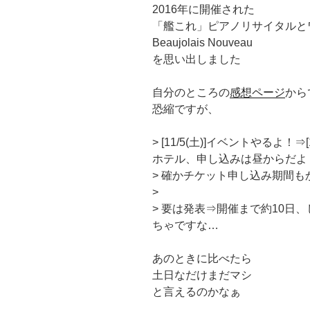
2016年に開催された
「艦これ」ピアノリサイタルとワインの夕
Beaujolais Nouveau
を思い出しました
自分のところの
感想ページ
から
恐縮ですが、
> [11/5(土)]イベントやるよ！⇒
ホテル、申し込みは昼からだよ
> 確かチケット申し込み期間
>
> 要は発表⇒開催まで約10日
ちゃですな…
あのときに比べたら
土日なだけまだマシ
と言えるのかなぁ