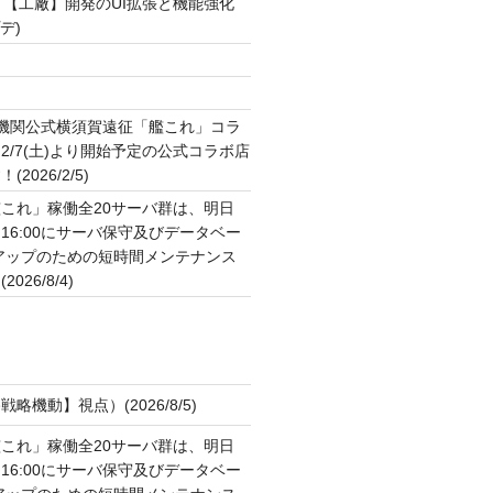
▼【工廠】開発のUI拡張と機能強化
プデ)
ト
2機関公式横須賀遠征「艦これ」コラ
2/7(土)より開始予定の公式コラボ店
2026/2/5)
これ」稼働全20サーバ群は、明日
:00～16:00にサーバ保守及びデータベー
アップのための短時間メンテナンス
26/8/4)
略機動】視点）(2026/8/5)
これ」稼働全20サーバ群は、明日
:00～16:00にサーバ保守及びデータベー