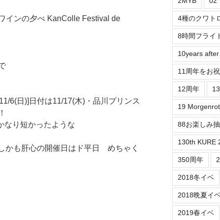
2MYB
0
べ KanColle Festival de
4種のクワト
8時間フライ
10years aft
で
11周年をお
12周年
1
[11/6(日)]日付は11/17(木)・品川プリンス
19 Morgenrot
！
もかなり短かったような
88お楽しみ
130th KURE 
、しかも肝心の開催日はド平日 めちゃく
350周年
2018冬イベ
2018晩夏イ
2019春イベ