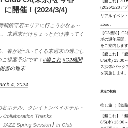
【艦これ】30
(2026/1/28ア
】に開催！(2024/3/4)
リアルイベン
about
に舞鶴鎮守府エリアに行こうかなぁ～
【C2機関】C
ん、来週末だけちょっとだけ待ってく
ボの通年展開、
をご案内します！(
る、春が近づいてくる来週末の過ごし
【艦これ】「艦
つご提案予定です！
#艦これ
#C2機関
8/5(水) 13
ス拡張/バック
な提督の週末
を実施します。(20
arch 4, 2024
最近の投稿
推し旅（【鉄路戦
の名ホテル、クレイトンベイホテル・
aboration Thanks
【艦これ】「艦
8/5(水) 13
Z Spring Session】in Club