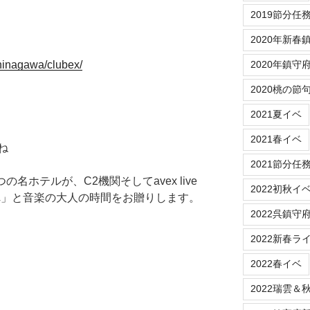
2019節分任
2020年新春
shinagawa/clubex/
2020年鎮守
2020桃の節
2021夏イベ
2021春イベ
ね
2021節分任
名ホテルが、C2機関そしてavex live
2022初秋イ
に「艦これ」と音楽の大人の時間をお贈りします。
2022呉鎮守
2022新春ラ
2022春イベ
2022瑞雲＆