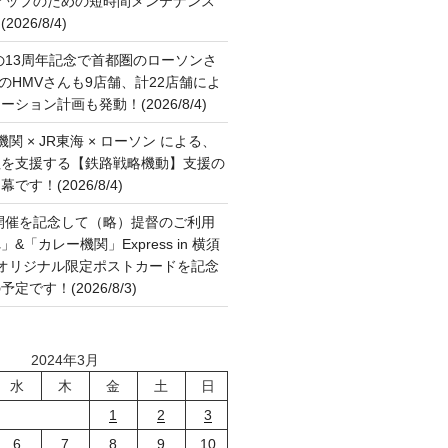
アップのための短時間メンテナンス
26/8/4)
の13周年記念で首都圏のローソンさ
国のHMVさんも9店舗、計22店舗によ
ション計画も発動！(2026/8/4)
関 × JR東海 × ローソン による、
征を支援する【鉄路戦略機動】支援の
す！(2026/8/4)
開催を記念して（略）提督のご利用
&「カレー機関」Express in 横須
6 オリジナル限定ポストカードを記念
です！(2026/8/3)
2024年3月
水
木
金
土
日
1
2
3
6
7
8
9
10