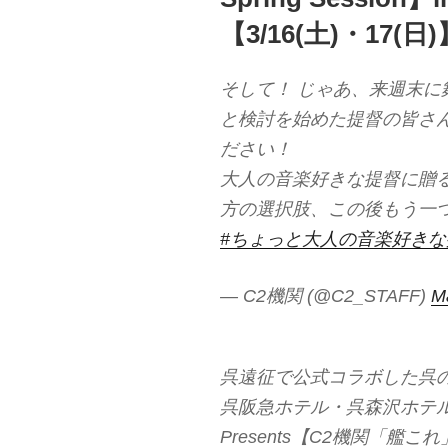
【3/16(土)・17(日)
そして！ じゃあ、来週末
と検討を始めた提督の皆さ
ださい！
大人の音楽好きな提督に贈
方の選択肢、この後もう一
#ちょっと大人の音楽好き
— C2機関 (@C2_STAFF)
M
呉遠征で公式コラボした呉
呉阪急ホテル・呉森沢ホテル Coll
Presents【C2機関「艦これ」JAZ