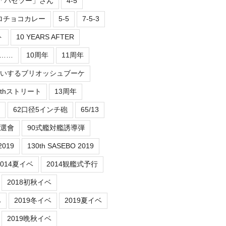
2「パセツー」さん
4-5
ロチョコカレー
5-5
7-5-3
ト
10 YEARS AFTER
er……
10周年
11周年
祝いするブリオッシュブーケ
3thストリート
13周年
62口径5インチ砲
65/13
抽選會
90式艦対艦誘導弾
2019
130th SASEBO 2019
2014夏イベ
2014観艦式予行
2018初秋イベ
ベ
2019冬イベ
2019夏イベ
2019晩秋イベ