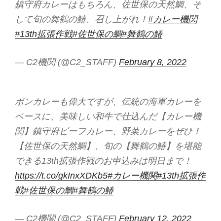
鎮守府カレーはもちろん、佐世保の天然鯛、そ
して旬の舞鶴の鰆、召し上がれ！
#カレー機関
#13th拡張作戦
#佐世保の鯛
#舞鶴の鰆
— C2機関 (@C2_STAFF)
February 8, 2022
ボンカレーも偉大ですが、伝統の海軍カレーを
ベースに、美味しい和牛で仕込んだ【カレー機
関】鎮守府ビーフカレー、野菜カレーをぜひ！
【佐世保の天然鯛】、旬の【舞鶴の鰆】を堪能
できる13th拡張作戦のお申込みは明日まで！
https://t.co/gkInxXDKb5
#カレー機関
#13th拡張作
戦
#佐世保の鯛
#舞鶴の鰆
— C2機関 (@C2_STAFF)
February 12, 2022