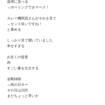
器用に並べる
→ボーリングできマース！
カレー機関員さんがそれを見て
→センス良いですね！
と褒める
しっかり見て聞いていました
幸せすぎる
お近くの提督
肉
すごい量を注文する
金剛姉様
→肉の日ネー
その日は2/25
まだちょっと早いか