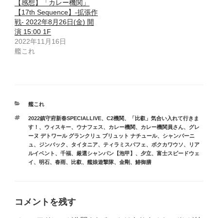
【感想】「カレー機関」
【17th Sequence】-拡張作
戦- 2022年8月26日(金) 開
演 15:00 1F
2022年11月16日
艦これ
カ
艦これ
テ
タ
2022鎮守府新春SPECIALLIVE
、
C2機関
、
「比叡」気合い入れて行きま
ゴ
グ
す！
、
ウィスキー
、
ウナフェス
、
カレー機関
、
カレー機関員さん
、
グレ
リ
ーヌ デトワール グランクリュ ブリュット ナチュール
、
シャンパーニ
ー
ュ
、
ジンバック
、
タイタニア
、
ティラミスパフェ
、
ボクカワウソ
、
リア
ルイベント
、
千福
、
厳選シャンパン【泡甲】
、
夕立
、
富士スピードウェ
イ
、
明石
、
春雨
、
比叡
、
艦娘遊撃隊
、
金剛
、
鰆御膳
コメントを残す