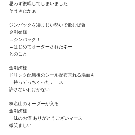
思わず復唱してしまいました
そうきたかぁ
ジンバックを凄まじい勢いで飲む提督
金剛姉様
→ジンバック！
→はじめてオーダーされたネー
とのこと
金剛姉様
ドリンク配膳後のシール配布忘れる場面も
→持ってっちゃったデース
許さないわけがない
榛名山のオーダーが入る
金剛姉様
→妹のお酒 ありがとうございマース
微笑ましい