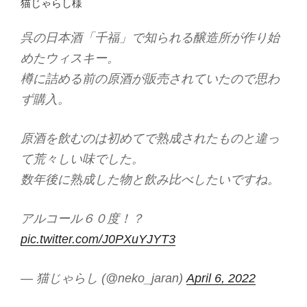
猫じゃらし様
呉の日本酒「千福」で知られる醸造所が作り始
めたウィスキー。
樽に詰める前の原酒が販売されていたので思わ
ず購入。
原酒を飲むのは初めてで熟成されたものと違っ
て荒々しい味でした。
数年後に熟成した物と飲み比べしたいですね。
アルコール６０度！？
pic.twitter.com/J0PXuYJYT3
— 猫じゃらし (@neko_jaran)
April 6, 2022