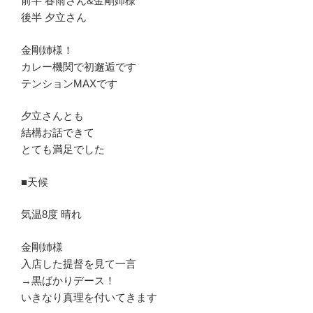
前半 春雨さん&金剛姉様
後半 夕立さん
金剛姉様！
カレー機関で初邂逅です
テンションMAXです
夕立さんとも
結構お話できて
とても満足でした
■天候
気温8度 晴れ
金剛姉様
入店した提督を見て一言
→黒ばかりデース！
いきなり真理を付いてきます