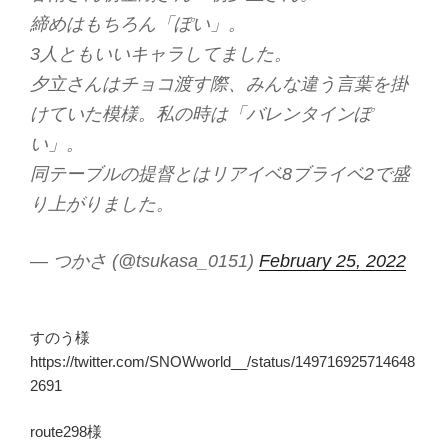
締めはもちろん「ぽい」。
3人ともいいキャラしてました。
夕立さんはチョコ渡す際、みんな違う言葉を掛
けていた模様。私の時は「バレンタインぽ
い」。
同テーブルの提督とはリアイベ8ブライベ2で盛
り上がりました。
— つかさ (@tsukasa_0151)
February 25, 2022
すのう様
https://twitter.com/SNOWworld__/status/149716925714648
2691
route298様