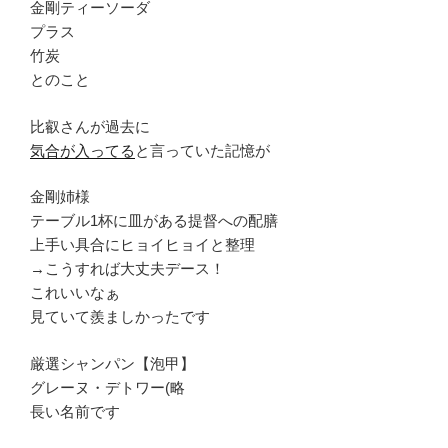
金剛ティーソーダ
プラス
竹炭
とのこと
比叡さんが過去に
気合が入ってる
と言っていた記憶が
金剛姉様
テーブル1杯に皿がある提督への配膳
上手い具合にヒョイヒョイと整理
→こうすれば大丈夫デース！
これいいなぁ
見ていて羨ましかったです
厳選シャンパン【泡甲】
グレーヌ・デトワー(略
長い名前です