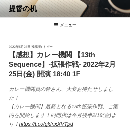
コ
提督の机
ン
テ
ン
メニュー
ツ
へ
ス
投
2022年5月24日
投稿者:
トビー
キ
稿
【感想】カレー機関 【13th
日:
ッ
Sequence】-拡張作戦- 2022年2月
プ
25日(金) 開演 18:40 1F
カレー機関員の皆さん、大変お待たせしまし
た！
【カレー機関】最新となる13th拡張作戦、ご案
内を開始します！同開店は今月後半2/18(金)よ
り！
https://t.co/gkInxXVTpd