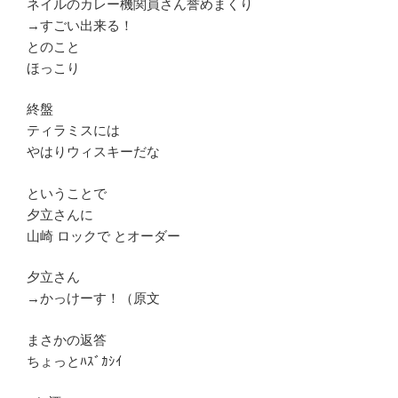
ネイルのカレー機関員さん誉めまくり
→すごい出来る！
とのこと
ほっこり
終盤
ティラミスには
やはりウィスキーだな
ということで
夕立さんに
山崎 ロックで とオーダー
夕立さん
→かっけーす！（原文
まさかの返答
ちょっとﾊｽﾞｶｼｲ