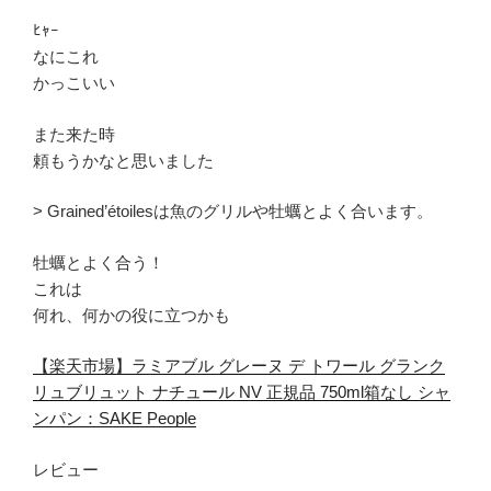
ﾋｬｰ
なにこれ
かっこいい
また来た時
頼もうかなと思いました
> Grained’étoilesは魚のグリルや牡蠣とよく合います。
牡蠣とよく合う！
これは
何れ、何かの役に立つかも
【楽天市場】ラミアブル グレーヌ デ トワール グランク
リュブリュット ナチュール NV 正規品 750ml箱なし シャ
ンパン：SAKE People
レビュー