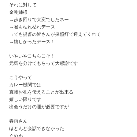
それに対して
金剛姉様
→歩き回りで大変でしたネー
→喉も枯れ枯れデース
→でも提督の皆さんが探照灯で迎えてくれて
→嬉しかったデース！
いやいやこちらこそ！
元気を分けてもらって大感謝です
こうやって
カレー機関では
直接お礼を伝えることが出来る
嬉しい限りです
出会うだけの運が必要ですが
春雨さん
ほとんど会話できなかった
ぐぬぬ