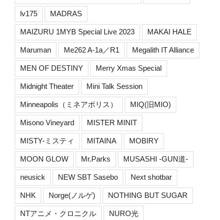
lv175
MADRAS
MAIZURU 1MYB Special Live 2023
MAKAI HALE
Maruman
Me262 A-1a／R1
Megalith IT Alliance
MEN OF DESTINY
Merry Xmas Special
Midnight Theater
Mini Talk Session
Minneapolis（ミネアポリス）
MIQ(旧MIO)
Misono Vineyard
MISTER MINIT
MISTY-ミスティ
MITAINA
MOBIRY
MOON GLOW
Mr.Parks
MUSASHI -GUN道-
neusick
NEW SBT Sasebo
Next shotbar
NHK
Norge(ノルゲ)
NOTHING BUT SUGAR
NTアニメ・クロニクル
NURO光