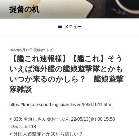
コ
提督の机
ン
テ
ン
メニュー
ツ
へ
ス
投
2022年5月13日
投稿者:
トビー
キ
稿
【艦これ速報様】【艦これ】そう
日:
ッ
いえば海外艦の艦娘遊撃隊とかも
プ
いつか来るのかしら？ 艦娘遊撃
隊雑談
https://kancolle.doorblog.jp/archives/59311041.html
> 839: 名無しさん＠おーぷん 22/05/13(金) 00:15:58
ID:w1.c9.L18
> 外国人遊撃隊とか来たら嬉しい？