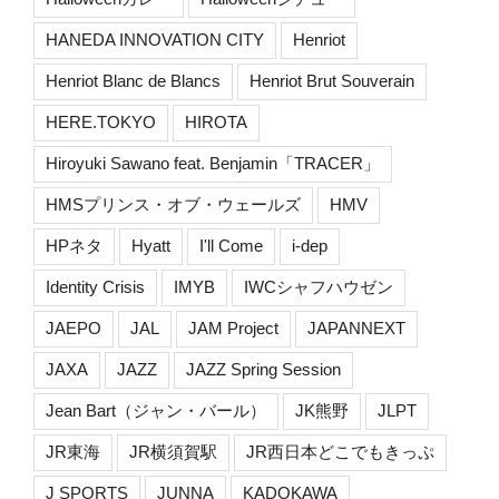
HANEDA INNOVATION CITY
Henriot
Henriot Blanc de Blancs
Henriot Brut Souverain
HERE.TOKYO
HIROTA
Hiroyuki Sawano feat. Benjamin「TRACER」
HMSプリンス・オブ・ウェールズ
HMV
HPネタ
Hyatt
I'll Come
i-dep
Identity Crisis
IMYB
IWCシャフハウゼン
JAEPO
JAL
JAM Project
JAPANNEXT
JAXA
JAZZ
JAZZ Spring Session
Jean Bart（ジャン・バール）
JK熊野
JLPT
JR東海
JR横須賀駅
JR西日本どこでもきっぷ
J SPORTS
JUNNA
KADOKAWA