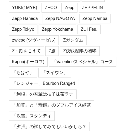
YUKI(1MYB)
ZECO
Zepp
ZEPPELIN
Zepp Haneda
Zepp NAGOYA
Zepp Namba
Zepp Tokyo
Zepp Yokohama
ZUI Fes.
zwiesel(ツヴィーゼル)
Zガンダム
Z・刻をこえて
Z旗
Z決戦艦隊の咆哮
Киров(キーロフ)
「Valentineスペシャル」コース
「ちはや」
「ズイウン」
「レンジャー」Bourbon Ranger!
「利根」の吾輩は柚子抹茶ラテ
「加賀」と「瑞鶴」のダブルアイス緑茶
「吹雪」スタンディ
「夕張」の試してみてもいいかしら？