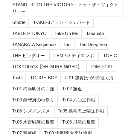
STAND UP TO THE VICTORY～トゥ・ザ・ヴィクト
リー～
Stolzle
T-AKE-3アラン・シェパード
TABLE 9 TOKYO
Take On Me
Tanabata
TANABATA Sequence
Tani
The Deep Sea
THE ビッグオー
TIEMPO-ティエンポ-
TOEIC
TOKYO0518【SHiGURE NiGHT】
TOM☆CAT
Toshl
TOUGH BOY
tr.01 加賀(かが)の征く海
Tr.01 梅雨明けの白露
Tr.02 邂逅
Tr.03 鎮守府の秋祭り
Tr.04 六〇三作戦
Tr.05 シズメシズメ
Tr.05 島嶼海上輸送作戦
Tr.06 水雷戦隊の反撃
Tr.06 飛龍の反撃
Tr.07 警戒線
Tr.08 決戦!南太平洋海戦