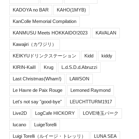
KADOYA no BAR
KAHO(1MYB)
KanColle Memorial Compilation
KANMUSU Meets HOKKAIDO!2023
KAVALAN
Kawajiri（カワジリ）
KEIKYUドリンクステーション
Kidd
kiddy
KIRIN-KaiII
Krug
L.d.S.D.d.Abruzzi
Last Christmas(Wham!)
LAWSON
Le Havre de Paix Rouge
Lemoned Raymond
Let's not say "good-bye"
LEUCHTTURM1917
Live2D
LogCafe HICKORY
LOVE埼玉パーク
lucano
LuigeTorelli
Luigi Torelli（ルイージ・トレッリ）
LUNA SEA