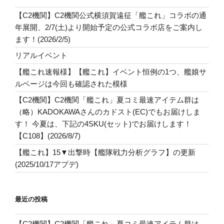
【C2機関】C2機関公式横須賀遠征「艦これ」コラボの通
年展開、2/7(土)より開始予定の公式コラボ店をご案内し
ます！(2026/2/5)
リアルイベント
【艦これ速報様】【艦これ】イベント恒例の1つ、艦娘サ
ルベージは今回も確認された模様
【C2機関】C2機関「艦これ」夏コミ最速アイテム群は
（略）KADOKAWAさんのカドスト(EC)でもお届けしま
す！ 今夏は、下記の4SKU(セット)でお届けします！
【C108】(2026/8/7)
【艦これ】15▼出撃時【艦隊戦力分析グラフ】の更新
(2025/10/17アプデ)
最近の投稿
【C2機関】C2機関「艦これ」夏コミ最速アイテム群は