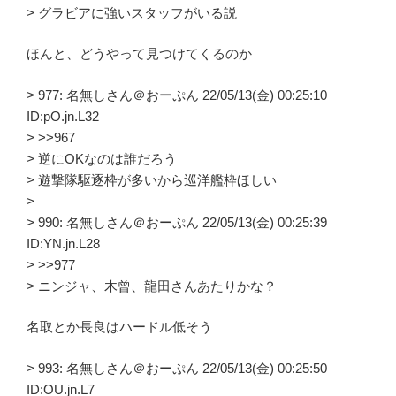
> グラビアに強いスタッフがいる説
ほんと、どうやって見つけてくるのか
> 977: 名無しさん＠おーぷん 22/05/13(金) 00:25:10
ID:pO.jn.L32
> >>967
> 逆にOKなのは誰だろう
> 遊撃隊駆逐枠が多いから巡洋艦枠ほしい
>
> 990: 名無しさん＠おーぷん 22/05/13(金) 00:25:39
ID:YN.jn.L28
> >>977
> ニンジャ、木曾、龍田さんあたりかな？
名取とか長良はハードル低そう
> 993: 名無しさん＠おーぷん 22/05/13(金) 00:25:50
ID:OU.jn.L7