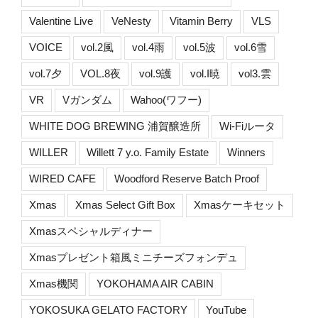
Valentine Live
VeNesty
Vitamin Berry
VLS
VOICE
vol.2風
vol.4雨
vol.5波
vol.6雪
vol.7夕
VOL.8夜
vol.9護
vol.I暁
vol3.雲
VR
Vガンダム
Wahoo(ワフー)
WHITE DOG BREWING 浦賀醸造所
Wi-Fiルータ
WILLER
Willett 7 y.o. Family Estate
Winners
WIRED CAFE
Woodford Reserve Batch Proof
Xmas
Xmas Select Gift Box
Xmasケーキセット
Xmasスペシャルディナー
Xmasプレゼント箱風ミニチーズフォンデュ
Xmas機関
YOKOHAMA AIR CABIN
YOKOSUKA GELATO FACTORY
YouTube