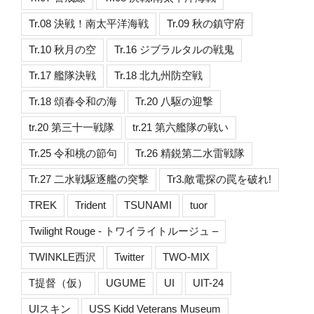
Tr.08 決戦！南太平洋海戦
Tr.09 秋の鎮守府
Tr.10 秋月の空
Tr.16 ジブラルタルの戦鬼
Tr.17 艦隊決戦
Tr.18 北九州防空戦
Tr.18 頌春令和の海
Tr.20 八駆の迎撃
tr.20 第三十一戦隊
tr.21 第六艦隊の戦い
Tr.25 令和桃の節句
Tr.26 精鋭第二水雷戦隊
Tr.27 二水戦駆逐艦の突撃
Tr3.敵電探の罠を破れ!
TREK
Trident
TSUNAMI
tuor
Twilight Rouge - トワイライトルージュ –
TWINKLE西沢
Twitter
TWO-MIX
T提督（仮）
UGUME
UI
UIT-24
UIスキン
USS Kidd Veterans Museum