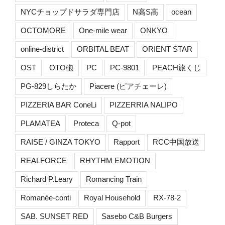
NYCチョップドサラダ専門店
N高S高
ocean
OCTOMORE
One-mile wear
ONKYO
online-district
ORBITAL BEAT
ORIENT STAR
OST
OTO砲
PC
PC-9801
PEACH旅くじ
PG-829しらたか
Piacere (ピアチェーレ)
PIZZERIA BAR ConeLi
PIZZERRIA NALIPO
PLAMATEA
Proteca
Q-pot
RAISE / GINZA TOKYO
Rapport
RCC中国放送
REALFORCE
RHYTHM EMOTION
Richard P.Leary
Romancing Train
Romanée-conti
Royal Household
RX-78-2
SAB. SUNSET RED
Sasebo C&B Burgers