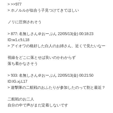
> >>977
> ホノルルが似合う子見つけてきてほしい
ノリに圧倒されそう
> 877: 名無しさん＠おーぷん 22/05/13(金) 00:18:23
ID:w1.c9.L18
> アイオワの格好した白人のお姉さん、近くで見たいなー
視線をどこに落とせば良いのかわからず
落ち着かなさそう
> 933: 名無しさん＠おーぷん 22/05/13(金) 00:21:50
ID:IG.xj.L17
> 遊撃隊の二航戦のおふたりが参加したのって割と最近？
二航戦のお二人
自分の中で声がまだ定着しないです