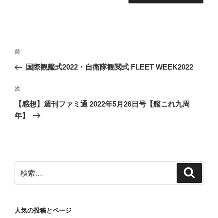
投
前
前
稿
の
国際観艦式2022・自衛隊観閲式 FLEET WEEK2022
ナ
投
ビ
稿
次
次
ゲ
の
【感想】週刊ファミ通 2022年5月26日号【艦これ九周
投
ー
年】
稿
シ
ョ
ン
検
検
索
索:
人気の投稿とページ