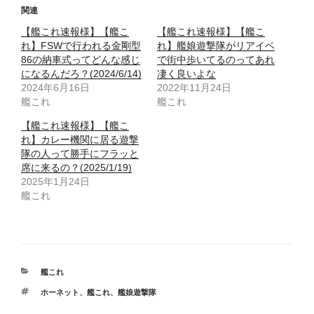
関連
【艦これ速報様】【艦こ
【艦これ速報様】【艦こ
れ】FSWで行われる金剛型
れ】艦娘遊撃隊がリアイベ
86の納車式ってどんな感じ
で街中歩いてるのってあれ
になるんだろ？(2024/6/14)
凄く良いよな
2024年6月16日
2022年11月24日
艦これ
艦これ
【艦これ速報様】【艦こ
れ】カレー機関に居る遊撃
隊の人って勝手にフラッと
席に来るの？(2025/1/19)
2025年1月24日
艦これ
カ
艦これ
テ
タ
ホーネット
、
艦これ
、
艦娘遊撃隊
ゴ
グ
リ