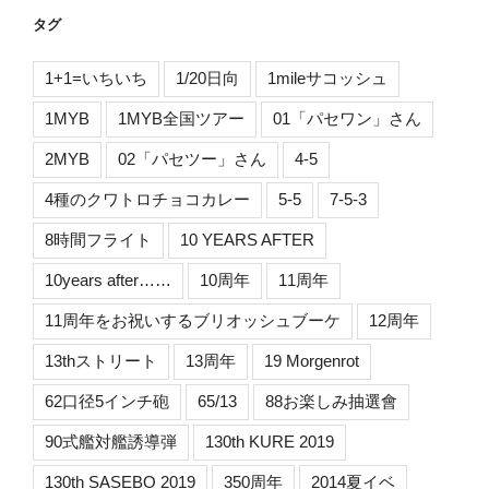
タグ
1+1=いちいち
1/20日向
1mileサコッシュ
1MYB
1MYB全国ツアー
01「パセワン」さん
2MYB
02「パセツー」さん
4-5
4種のクワトロチョコカレー
5-5
7-5-3
8時間フライト
10 YEARS AFTER
10years after……
10周年
11周年
11周年をお祝いするブリオッシュブーケ
12周年
13thストリート
13周年
19 Morgenrot
62口径5インチ砲
65/13
88お楽しみ抽選會
90式艦対艦誘導弾
130th KURE 2019
130th SASEBO 2019
350周年
2014夏イベ