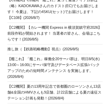
（略）KADOKAWAさんのカドスト(EC)でもお届けしま
す！ 今夏は、下記の4SKU(セット)でお届けします！
【C108】(2026/8/7)
【C2機関】【カレー機関 Express in 横須賀鎮守府2026】
前段作戦が開始されます！ 当選者の皆さん、会場はこち
らです！(2026/8/5)
推し旅（【鉄路戦略機動】視点）(2026/8/5)
【艦これ】「艦これ」稼働全20サーバ群は、明日8/5(水)
13:00～16:00にサーバ保守及びデータベース拡張/バック
アップのための短時間メンテナンス を実施します。
(2026/8/4)
【C2機関】夏の13周年記念で首都圏のローソンさん13店
舗&全国のHMVさんも9店舗、計22店舗による夏の遠征ス
テーション計画も発動！(2026/8/4)