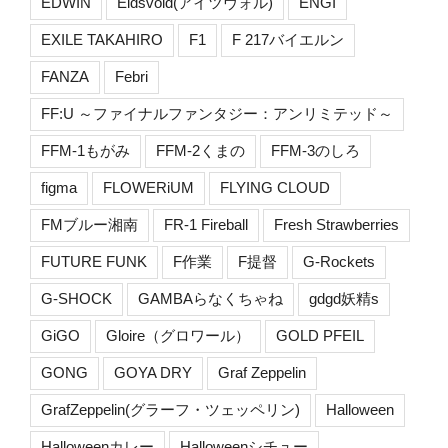
EDWIN
Eidsvold(アイツヴォル)
ENGI
EXILE TAKAHIRO
F1
F 217バイエルン
FANZA
Febri
FF:U ～ファイナルファンタジー：アンリミテッド～
FFM-1もがみ
FFM-2くまの
FFM-3のしろ
figma
FLOWERiUM
FLYING CLOUD
FMブルー湘南
FR-1 Fireball
Fresh Strawberries
FUTURE FUNK
F作業
F提督
G-Rockets
G-SHOCK
GAMBAらなくちゃね
gdgd妖精s
GiGO
Gloire（グロワール）
GOLD PFEIL
GONG
GOYA DRY
Graf Zeppelin
GrafZeppelin(グラーフ・ツェッペリン)
Halloween
Halloweenカレー
Halloweenシチュー