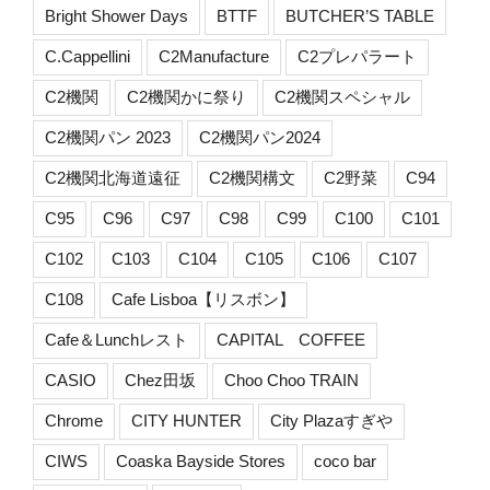
Bright Shower Days
BTTF
BUTCHER’S TABLE
C.Cappellini
C2Manufacture
C2プレパラート
C2機関
C2機関かに祭り
C2機関スペシャル
C2機関パン 2023
C2機関パン2024
C2機関北海道遠征
C2機関構文
C2野菜
C94
C95
C96
C97
C98
C99
C100
C101
C102
C103
C104
C105
C106
C107
C108
Cafe Lisboa【リスボン】
Cafe＆Lunchレスト
CAPITAL COFFEE
CASIO
Chez田坂
Choo Choo TRAIN
Chrome
CITY HUNTER
City Plazaすぎや
CIWS
Coaska Bayside Stores
coco bar