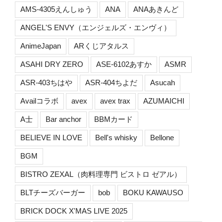
AMS-4305えんしゅう
ANA
ANAあきんど
ANGEL'S ENVY（エンジェルズ・エンヴィ）
AnimeJapan
ARくじアタルス
ASAHI DRY ZERO
ASE-6102あすか
ASMR
ASR-403ちはや
ASR-404ちよだ
Asucah
Availコラボ
avex
avex trax
AZUMAICHI
A士
Bar anchor
BBMカード
BELIEVE IN LOVE
Bell's whisky
Bellone
BGM
BISTRO ZEXAL（肉料理専門 ビストロ ゼアル）
BLTチーズバーガー
bob
BOKU KAWAUSO
BRICK DOCK X'MAS LIVE 2025