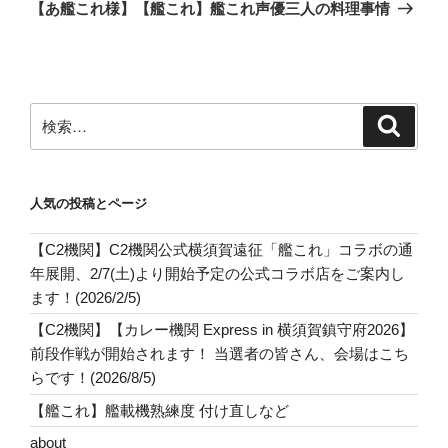
の
ー
【あ艦これ様】【艦これ】艦これ声優三人の料理事情
投
シ
稿
ョ
ン
検
検
索
索:
人気の投稿とページ
【C2機関】C2機関公式横須賀遠征「艦これ」コラボの通
年展開、2/7(土)より開始予定の公式コラボ店をご案内し
ます！(2026/2/5)
【C2機関】【カレー機関 Express in 横須賀鎮守府2026】
前段作戦が開始されます！ 当選者の皆さん、会場はこち
らです！(2026/8/5)
【艦これ】艦載機熟練度 付け直しなど
about