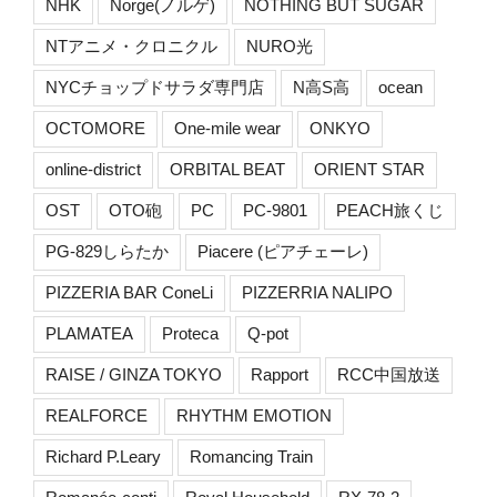
NHK
Norge(ノルゲ)
NOTHING BUT SUGAR
NTアニメ・クロニクル
NURO光
NYCチョップドサラダ専門店
N高S高
ocean
OCTOMORE
One-mile wear
ONKYO
online-district
ORBITAL BEAT
ORIENT STAR
OST
OTO砲
PC
PC-9801
PEACH旅くじ
PG-829しらたか
Piacere (ピアチェーレ)
PIZZERIA BAR ConeLi
PIZZERRIA NALIPO
PLAMATEA
Proteca
Q-pot
RAISE / GINZA TOKYO
Rapport
RCC中国放送
REALFORCE
RHYTHM EMOTION
Richard P.Leary
Romancing Train