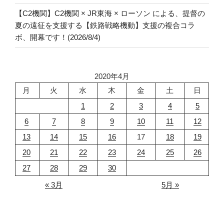
【C2機関】C2機関 × JR東海 × ローソン による、提督の
夏の遠征を支援する【鉄路戦略機動】支援の複合コラ
ボ、開幕です！(2026/8/4)
2020年4月
月
火
水
木
金
土
日
1
2
3
4
5
6
7
8
9
10
11
12
13
14
15
16
17
18
19
20
21
22
23
24
25
26
27
28
29
30
« 3月
5月 »