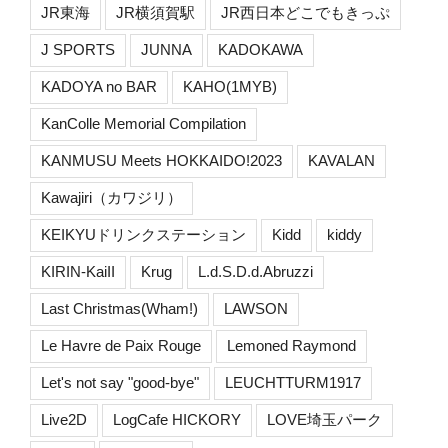
JR東海
JR横須賀駅
JR西日本どこでもきっぷ
J SPORTS
JUNNA
KADOKAWA
KADOYA no BAR
KAHO(1MYB)
KanColle Memorial Compilation
KANMUSU Meets HOKKAIDO!2023
KAVALAN
Kawajiri（カワジリ）
KEIKYUドリンクステーション
Kidd
kiddy
KIRIN-KaiII
Krug
L.d.S.D.d.Abruzzi
Last Christmas(Wham!)
LAWSON
Le Havre de Paix Rouge
Lemoned Raymond
Let's not say "good-bye"
LEUCHTTURM1917
Live2D
LogCafe HICKORY
LOVE埼玉パーク