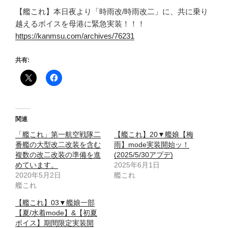
【艦これ】本日夜より「時雨改/時雨改二」に、共に乗り
越えるボイスを母港に緊急実装！！！
https://kanmsu.com/archives/76231
共有:
関連
「艦これ」第一航空戦隊二
【艦これ】20▼艦娘【梅
番艦の大型改二改装を含む
雨】mode実装開始ッ！
複数の改二改装の準備を進
(2025/5/30アプデ)
めています。
2025年6月1日
2020年5月2日
艦これ
艦これ
【艦これ】03▼艦娘一部
【夏/水着mode】&【初夏
ボイス】期間限定実装開