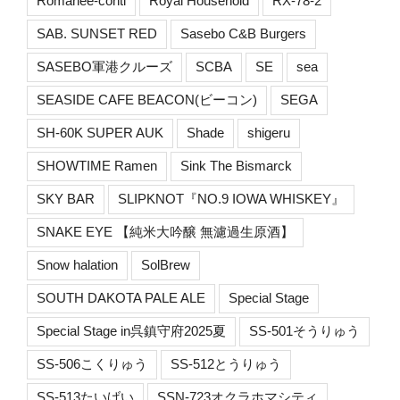
Romanée-conti
Royal Household
RX-78-2
SAB. SUNSET RED
Sasebo C&B Burgers
SASEBO軍港クルーズ
SCBA
SE
sea
SEASIDE CAFE BEACON(ビーコン)
SEGA
SH-60K SUPER AUK
Shade
shigeru
SHOWTIME Ramen
Sink The Bismarck
SKY BAR
SLIPKNOT『NO.9 IOWA WHISKEY』
SNAKE EYE 【純米大吟醸 無濾過生原酒】
Snow halation
SolBrew
SOUTH DAKOTA PALE ALE
Special Stage
Special Stage in呉鎮守府2025夏
SS-501そうりゅう
SS-506こくりゅう
SS-512とうりゅう
SS-513たいげい
SSN-723オクラホマシティ