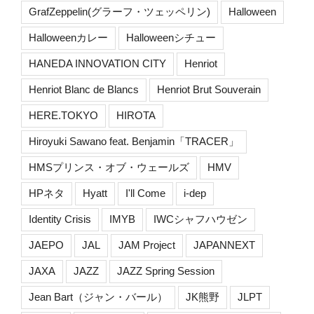
GrafZeppelin(グラーフ・ツェッペリン)
Halloween
Halloweenカレー
Halloweenシチュー
HANEDA INNOVATION CITY
Henriot
Henriot Blanc de Blancs
Henriot Brut Souverain
HERE.TOKYO
HIROTA
Hiroyuki Sawano feat. Benjamin「TRACER」
HMSプリンス・オブ・ウェールズ
HMV
HPネタ
Hyatt
I'll Come
i-dep
Identity Crisis
IMYB
IWCシャフハウゼン
JAEPO
JAL
JAM Project
JAPANNEXT
JAXA
JAZZ
JAZZ Spring Session
Jean Bart（ジャン・バール）
JK熊野
JLPT