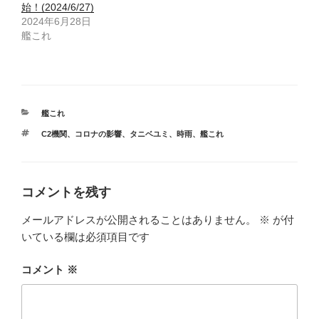
始！(2024/6/27)
2024年6月28日
艦これ
カ
艦これ
テ
タ
C2機関
、
コロナの影響
、
タニベユミ
、
時雨
、
艦これ
ゴ
グ
リ
ー
コメントを残す
メールアドレスが公開されることはありません。
※
が付
いている欄は必須項目です
コメント
※