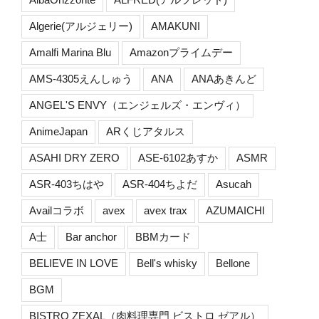
Algerie(アルジェリー)
AMAKUNI
Amalfi Marina Blu
Amazonプライムデー
AMS-4305えんしゅう
ANA
ANAあきんど
ANGEL'S ENVY（エンジェルズ・エンヴィ）
AnimeJapan
ARくじアタルス
ASAHI DRY ZERO
ASE-6102あすか
ASMR
ASR-403ちはや
ASR-404ちよだ
Asucah
Availコラボ
avex
avex trax
AZUMAICHI
A士
Bar anchor
BBMカード
BELIEVE IN LOVE
Bell's whisky
Bellone
BGM
BISTRO ZEXAL（肉料理専門 ビストロ ゼアル）