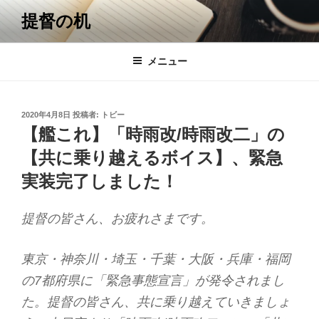
コ
提督の机
ン
テ
ン
メニュー
ツ
へ
ス
投
2020年4月8日
投稿者:
トビー
キ
稿
【艦これ】「時雨改/時雨改二」の
日:
ッ
【共に乗り越えるボイス】、緊急
プ
実装完了しました！
提督の皆さん、お疲れさまです。
東京・神奈川・埼玉・千葉・大阪・兵庫・福岡
の7都府県に「緊急事態宣言」が発令されまし
た。提督の皆さん、共に乗り越えていきましょ