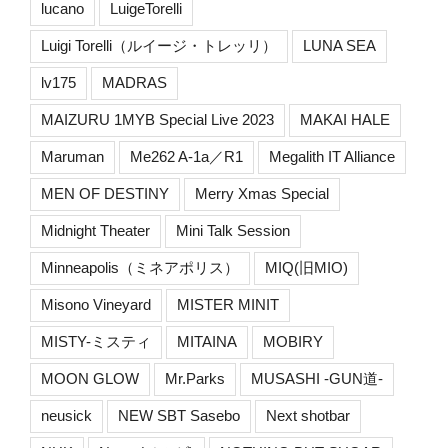
lucano
LuigeTorelli
Luigi Torelli（ルイージ・トレッリ）
LUNA SEA
lv175
MADRAS
MAIZURU 1MYB Special Live 2023
MAKAI HALE
Maruman
Me262 A-1a／R1
Megalith IT Alliance
MEN OF DESTINY
Merry Xmas Special
Midnight Theater
Mini Talk Session
Minneapolis（ミネアポリス）
MIQ(旧MIO)
Misono Vineyard
MISTER MINIT
MISTY-ミスティ
MITAINA
MOBIRY
MOON GLOW
Mr.Parks
MUSASHI -GUN道-
neusick
NEW SBT Sasebo
Next shotbar