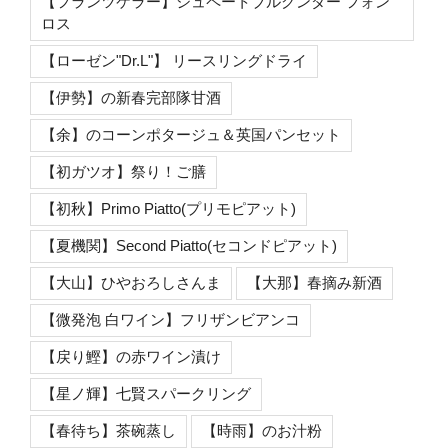
【フランツケラー】シュペートブルグンダー フォン
ロス
【ローゼン"Dr.L"】 リースリングドライ
【伊勢】の新春完部隊甘酒
【余】のコーンポタージュ＆英国パンセット
【初ガツオ】祭り！ご膳
【初秋】Primo Piatto(プリモピアット)
【夏機関】Second Piatto(セコンドピアット)
【大山】ひやおろしさんま
【大那】春摘み新酒
【微発泡 白ワイン】フリザンビアンコ
【戻り鰹】の赤ワイン漬け
【星ノ輝】七賢スパークリング
【春待ち】茶碗蒸し
【時雨】のお汁粉