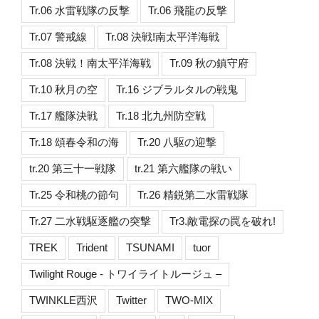
Tr.06 水雷戦隊の反撃
Tr.06 飛龍の反撃
Tr.07 警戒線
Tr.08 決戦!南太平洋海戦
Tr.08 決戦！南太平洋海戦
Tr.09 秋の鎮守府
Tr.10 秋月の空
Tr.16 ジブラルタルの戦鬼
Tr.17 艦隊決戦
Tr.18 北九州防空戦
Tr.18 頌春令和の海
Tr.20 八駆の迎撃
tr.20 第三十一戦隊
tr.21 第六艦隊の戦い
Tr.25 令和桃の節句
Tr.26 精鋭第二水雷戦隊
Tr.27 二水戦駆逐艦の突撃
Tr3.敵電探の罠を破れ!
TREK
Trident
TSUNAMI
tuor
Twilight Rouge - トワイライトルージュ –
TWINKLE西沢
Twitter
TWO-MIX