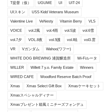
T提督（仮）
UGUME
UI
UIT-24
UIスキン
USS Kidd Veterans Museum
Valentine Live
VeNesty
Vitamin Berry
VLS
VOICE
vol.2風
vol.4雨
vol.5波
vol.6雪
vol.7夕
VOL.8夜
vol.9護
vol.I暁
vol3.雲
VR
Vガンダム
Wahoo(ワフー)
WHITE DOG BREWING 浦賀醸造所
Wi-Fiルータ
WILLER
Willett 7 y.o. Family Estate
Winners
WIRED CAFE
Woodford Reserve Batch Proof
Xmas
Xmas Select Gift Box
Xmasケーキセット
Xmasスペシャルディナー
Xmasプレゼント箱風ミニチーズフォンデュ