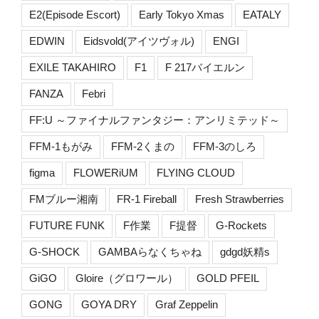
E2(Episode Escort)
Early Tokyo Xmas
EATALY
EDWIN
Eidsvold(アイツヴォル)
ENGI
EXILE TAKAHIRO
F1
F 217バイエルン
FANZA
Febri
FF:U ～ファイナルファンタジー：アンリミテッド～
FFM-1もがみ
FFM-2くまの
FFM-3のしろ
figma
FLOWERiUM
FLYING CLOUD
FMブルー湘南
FR-1 Fireball
Fresh Strawberries
FUTURE FUNK
F作業
F提督
G-Rockets
G-SHOCK
GAMBAらなくちゃね
gdgd妖精s
GiGO
Gloire（グロワール）
GOLD PFEIL
GONG
GOYA DRY
Graf Zeppelin