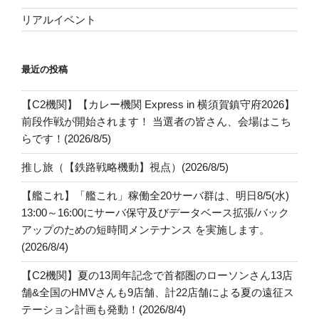
リアルイベント
最近の投稿
【C2機関】【カレー機関 Express in 横須賀鎮守府2026】
前段作戦が開始されます！ 当選者の皆さん、会場はこち
らです！(2026/8/5)
推し旅（【鉄路戦略機動】視点）(2026/8/5)
【艦これ】「艦これ」稼働全20サーバ群は、明日8/5(水)
13:00～16:00にサーバ保守及びデータベース拡張/バック
アップのための短時間メンテナンス を実施します。
(2026/8/4)
【C2機関】夏の13周年記念で首都圏のローソンさん13店
舗&全国のHMVさんも9店舗、計22店舗による夏の遠征ス
テーション計画も発動！(2026/8/4)