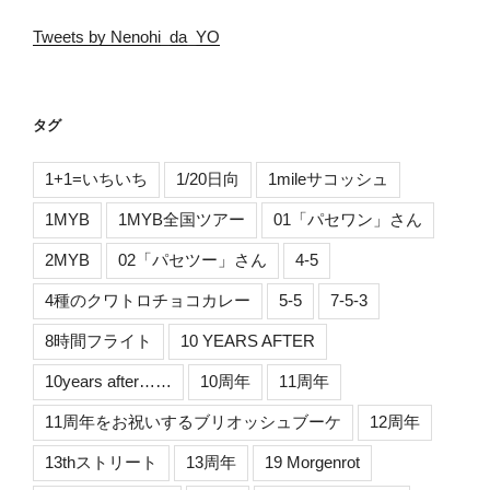
Tweets by Nenohi_da_YO
タグ
1+1=いちいち
1/20日向
1mileサコッシュ
1MYB
1MYB全国ツアー
01「パセワン」さん
2MYB
02「パセツー」さん
4-5
4種のクワトロチョコカレー
5-5
7-5-3
8時間フライト
10 YEARS AFTER
10years after……
10周年
11周年
11周年をお祝いするブリオッシュブーケ
12周年
13thストリート
13周年
19 Morgenrot