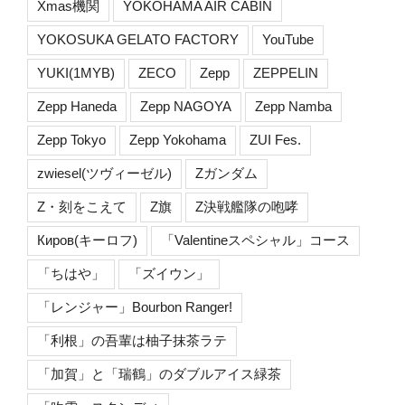
Xmas機関
YOKOHAMA AIR CABIN
YOKOSUKA GELATO FACTORY
YouTube
YUKI(1MYB)
ZECO
Zepp
ZEPPELIN
Zepp Haneda
Zepp NAGOYA
Zepp Namba
Zepp Tokyo
Zepp Yokohama
ZUI Fes.
zwiesel(ツヴィーゼル)
Zガンダム
Z・刻をこえて
Z旗
Z決戦艦隊の咆哮
Киров(キーロフ)
「Valentineスペシャル」コース
「ちはや」
「ズイウン」
「レンジャー」Bourbon Ranger!
「利根」の吾輩は柚子抹茶ラテ
「加賀」と「瑞鶴」のダブルアイス緑茶