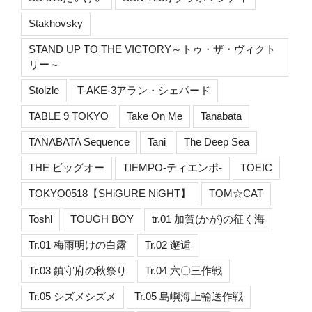
Stakhovsky
STAND UP TO THE VICTORY～トゥ・ザ・ヴィクト
リー～
Stolzle
T-AKE-3アラン・シェパード
TABLE 9 TOKYO
Take On Me
Tanabata
TANABATA Sequence
Tani
The Deep Sea
THE ビッグオー
TIEMPO-ティエンポ-
TOEIC
TOKYO0518【SHiGURE NiGHT】
TOM☆CAT
Toshl
TOUGH BOY
tr.01 加賀(かが)の征く海
Tr.01 梅雨明けの白露
Tr.02 邂逅
Tr.03 鎮守府の秋祭り
Tr.04 六〇三作戦
Tr.05 シズメシズメ
Tr.05 島嶼海上輸送作戦