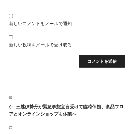
新しいコメントをメールで通知
新しい投稿をメールで受け取る
投
前
前
稿
の
三越伊勢丹が緊急事態宣言受けて臨時休館、食品フロ
ナ
投
アとオンラインショップも休業へ
ビ
稿
ゲ
次
次