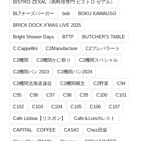
BISTRO ZEXAL（肉料理専門 ビストロ ゼアル）
BLTチーズバーガー
bob
BOKU KAWAUSO
BRICK DOCK X'MAS LIVE 2025
Bright Shower Days
BTTF
BUTCHER’S TABLE
C.Cappellini
C2Manufacture
C2プレパラート
C2機関
C2機関かに祭り
C2機関スペシャル
C2機関パン 2023
C2機関パン2024
C2機関北海道遠征
C2機関構文
C2野菜
C94
C95
C96
C97
C98
C99
C100
C101
C102
C103
C104
C105
C106
C107
Cafe Lisboa【リスボン】
Cafe＆Lunchレスト
CAPITAL COFFEE
CASIO
Chez田坂