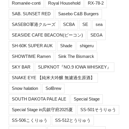
Romanée-conti
Royal Household
RX-78-2
SAB. SUNSET RED
Sasebo C&B Burgers
SASEBO軍港クルーズ
SCBA
SE
sea
SEASIDE CAFE BEACON(ビーコン)
SEGA
SH-60K SUPER AUK
Shade
shigeru
SHOWTIME Ramen
Sink The Bismarck
SKY BAR
SLIPKNOT『NO.9 IOWA WHISKEY』
SNAKE EYE 【純米大吟醸 無濾過生原酒】
Snow halation
SolBrew
SOUTH DAKOTA PALE ALE
Special Stage
Special Stage in呉鎮守府2025夏
SS-501そうりゅう
SS-506こくりゅう
SS-512とうりゅう