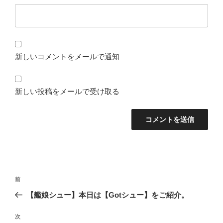
新しいコメントをメールで通知
新しい投稿をメールで受け取る
投
前
前
稿
の
【艦娘シュー】本日は【Gotシュー】をご紹介。
ナ
投
ビ
稿
次
次