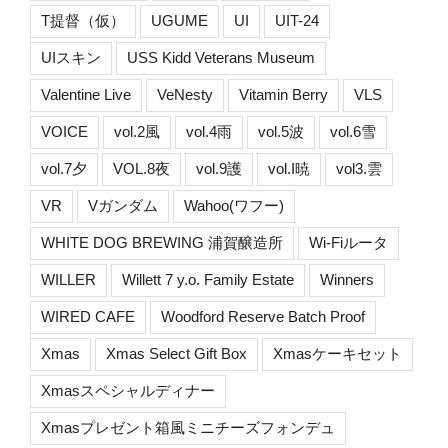
T提督（仮）
UGUME
UI
UIT-24
UIスキン
USS Kidd Veterans Museum
Valentine Live
VeNesty
Vitamin Berry
VLS
VOICE
vol.2風
vol.4雨
vol.5波
vol.6雪
vol.7夕
VOL.8夜
vol.9護
vol.I暁
vol3.雲
VR
Vガンダム
Wahoo(ワフー)
WHITE DOG BREWING 浦賀醸造所
Wi-Fiルータ
WILLER
Willett 7 y.o. Family Estate
Winners
WIRED CAFE
Woodford Reserve Batch Proof
Xmas
Xmas Select Gift Box
Xmasケーキセット
Xmasスペシャルディナー
Xmasプレゼント箱風ミニチーズフォンデュ