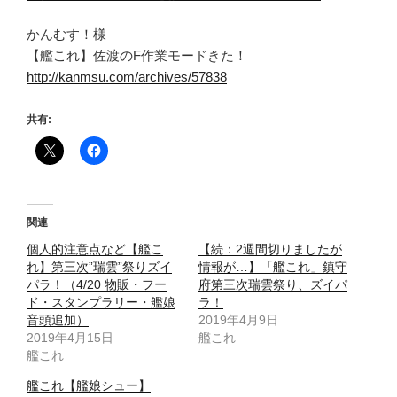
かんむす！様
【艦これ】佐渡のF作業モードきた！
http://kanmsu.com/archives/57838
共有:
関連
個人的注意点など【艦こ
【続：2週間切りましたが
れ】第三次”瑞雲”祭りズイ
情報が…】「艦これ」鎮守
パラ！（4/20 物販・フー
府第三次瑞雲祭り、ズイパ
ド・スタンプラリー・艦娘
ラ！
音頭追加）
2019年4月9日
2019年4月15日
艦これ
艦これ
艦これ【艦娘シュー】