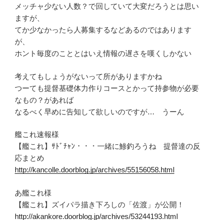
メッチャ少ない人数？で回していて大変だろうとは思い
ますが、
てか少なかったら人募集するなどあるのではあります
が、
ホント毎度のこととはいえ情報の遅さを嘆くしかない
考えてもしょうがないって所がありますかね
つーても提督基礎体力作りコースとかって持参物が必要
なもの？があれば
なるべく早めに告知して欲しいのですが… うーん
艦これ速報様
【艦これ】ｻﾄﾞﾁｬﾝ・・・一緒に鯵釣ろうね 提督達の反
応まとめ
http://kancolle.doorblog.jp/archives/55156058.html
あ艦これ様
【艦これ】ズイパラ描き下ろしの「佐渡」が公開！
http://akankore.doorblog.jp/archives/53244193.html