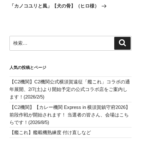
ゲ
の
「カノコユリと風」【犬の骨】（ヒロ様）
投
ー
稿
シ
ョ
ン
検
検
索
索:
人気の投稿とページ
【C2機関】C2機関公式横須賀遠征「艦これ」コラボの通
年展開、2/7(土)より開始予定の公式コラボ店をご案内し
ます！(2026/2/5)
【C2機関】【カレー機関 Express in 横須賀鎮守府2026】
前段作戦が開始されます！ 当選者の皆さん、会場はこち
らです！(2026/8/5)
【艦これ】艦載機熟練度 付け直しなど