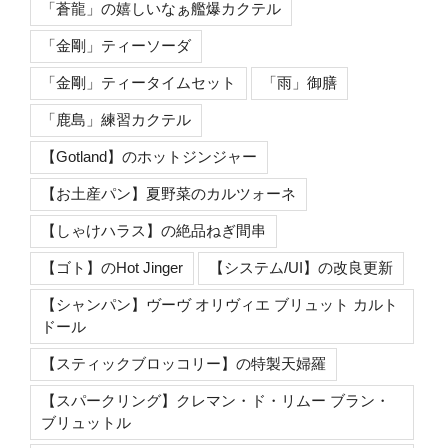
「蒼龍」の嬉しいなぁ艦爆カクテル
「金剛」ティーソーダ
「金剛」ティータイムセット
「雨」御膳
「鹿島」練習カクテル
【Gotland】のホットジンジャー
【お土産パン】夏野菜のカルツォーネ
【しゃけハラス】の絶品ねぎ間串
【ゴト】のHot Jinger
【システム/UI】の改良更新
【シャンパン】ヴーヴ オリヴィエ ブリュット カルト
ドール
【スティックブロッコリー】の特製天婦羅
【スパークリング】クレマン・ド・リムー ブラン・
ブリュットル