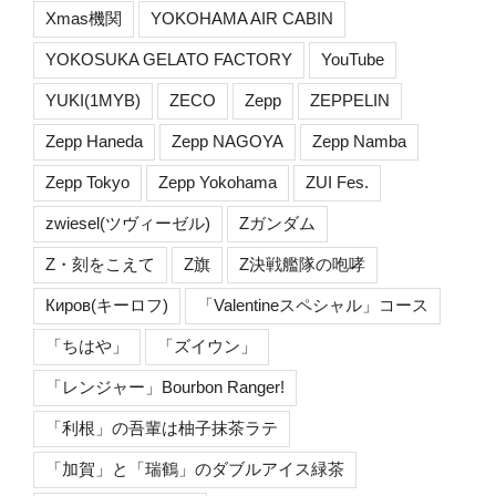
Xmas機関
YOKOHAMA AIR CABIN
YOKOSUKA GELATO FACTORY
YouTube
YUKI(1MYB)
ZECO
Zepp
ZEPPELIN
Zepp Haneda
Zepp NAGOYA
Zepp Namba
Zepp Tokyo
Zepp Yokohama
ZUI Fes.
zwiesel(ツヴィーゼル)
Zガンダム
Z・刻をこえて
Z旗
Z決戦艦隊の咆哮
Киров(キーロフ)
「Valentineスペシャル」コース
「ちはや」
「ズイウン」
「レンジャー」Bourbon Ranger!
「利根」の吾輩は柚子抹茶ラテ
「加賀」と「瑞鶴」のダブルアイス緑茶