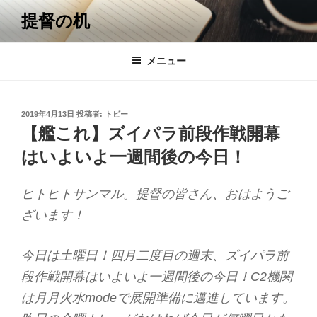
コ
提督の机
ン
テ
ン
メニュー
ツ
へ
ス
投
2019年4月13日
投稿者:
トビー
キ
稿
【艦これ】ズイパラ前段作戦開幕
日:
ッ
はいよいよ一週間後の今日！
プ
ヒトヒトサンマル。提督の皆さん、おはようご
ざいます！
今日は土曜日！四月二度目の週末、ズイパラ前
段作戦開幕はいよいよ一週間後の今日！C2機関
は月月火水modeで展開準備に邁進しています。