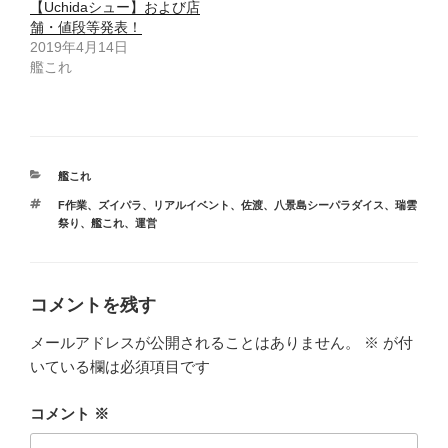
【Uchidaシュー】および店
舗・値段等発表！
2019年4月14日
艦これ
カ
艦これ
テ
タ
F作業
、
ズイパラ
、
リアルイベント
、
佐渡
、
八景島シーパラダイス
、
瑞雲
ゴ
グ
祭り
、
艦これ
、
運営
リ
ー
コメントを残す
メールアドレスが公開されることはありません。
※
が付
いている欄は必須項目です
コメント
※