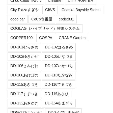
Choo Choo TRAIN
Chrome
CITY HUNTER
City Plazaすぎや
CIWS
Coaska Bayside Stores
coco bar
CoCo壱番屋
code:831
COGLAG（ハイブリッド）推進システム
COPPER100
COSPA
CRANE Garden
DD-101むらさめ
DD-102はるさめ
DD-102ゆきかぜ
DD-105いなづま
DD-106さみだれ
DD-107いかづち
DD-108あけぼの
DD-110たかなみ
DD-115あきづき
DD-116てるづき
DD-117すずつき
DD-119あさひ
DD-132あさゆき
DD-154あまぎり
DDG-171はたかぜ
DDG-172しまかぜ