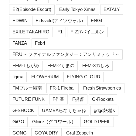
E2(Episode Escort)
Early Tokyo Xmas
EATALY
EDWIN
Eidsvold(アイツヴォル)
ENGI
EXILE TAKAHIRO
F1
F 217バイエルン
FANZA
Febri
FF:U ～ファイナルファンタジー：アンリミテッド～
FFM-1もがみ
FFM-2くまの
FFM-3のしろ
figma
FLOWERiUM
FLYING CLOUD
FMブルー湘南
FR-1 Fireball
Fresh Strawberries
FUTURE FUNK
F作業
F提督
G-Rockets
G-SHOCK
GAMBAらなくちゃね
gdgd妖精s
GiGO
Gloire（グロワール）
GOLD PFEIL
GONG
GOYA DRY
Graf Zeppelin