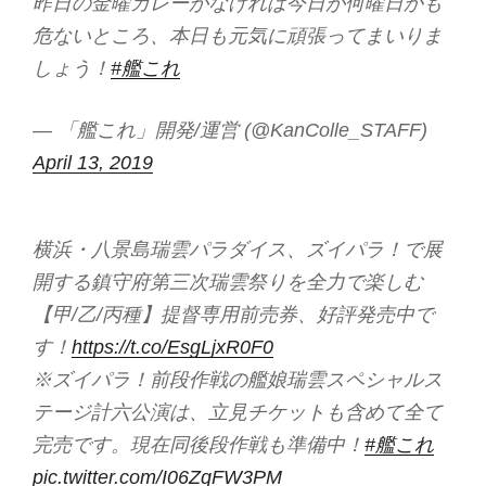
昨日の金曜カレーがなければ今日が何曜日かも
危ないところ、本日も元気に頑張ってまいりま
しょう！
#艦これ
— 「艦これ」開発/運営 (@KanColle_STAFF)
April 13, 2019
横浜・八景島瑞雲パラダイス、ズイパラ！で展
開する鎮守府第三次瑞雲祭りを全力で楽しむ
【甲/乙/丙種】提督専用前売券、好評発売中で
す！
https://t.co/EsgLjxR0F0
※ズイパラ！前段作戦の艦娘瑞雲スペシャルス
テージ計六公演は、立見チケットも含めて全て
完売です。現在同後段作戦も準備中！
#艦これ
pic.twitter.com/I06ZqFW3PM