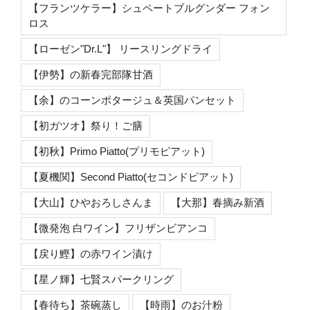
【フランツケラー】シュペートブルグンダー フォン
ロス
【ローゼン"Dr.L"】 リースリングドライ
【伊勢】の新春完部隊甘酒
【余】のコーンポタージュ＆英国パンセット
【初ガツオ】祭り！ご膳
【初秋】Primo Piatto(プリモピアット)
【夏機関】Second Piatto(セコンドピアット)
【大山】ひやおろしさんま
【大那】春摘み新酒
【微発泡 白ワイン】フリザンビアンコ
【戻り鰹】の赤ワイン漬け
【星ノ輝】七賢スパークリング
【春待ち】茶碗蒸し
【時雨】のお汁粉