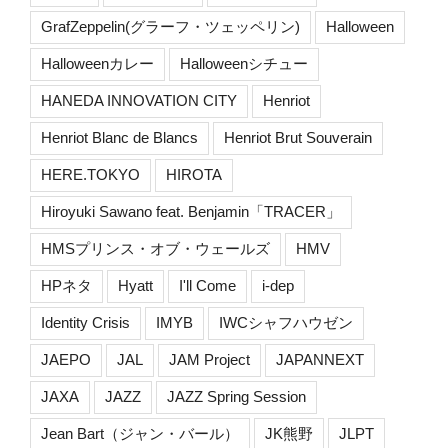
GrafZeppelin(グラーフ・ツェッペリン)
Halloween
Halloweenカレー
Halloweenシチュー
HANEDA INNOVATION CITY
Henriot
Henriot Blanc de Blancs
Henriot Brut Souverain
HERE.TOKYO
HIROTA
Hiroyuki Sawano feat. Benjamin「TRACER」
HMSプリンス・オブ・ウェールズ
HMV
HPネタ
Hyatt
I'll Come
i-dep
Identity Crisis
IMYB
IWCシャフハウゼン
JAEPO
JAL
JAM Project
JAPANNEXT
JAXA
JAZZ
JAZZ Spring Session
Jean Bart（ジャン・バール）
JK熊野
JLPT