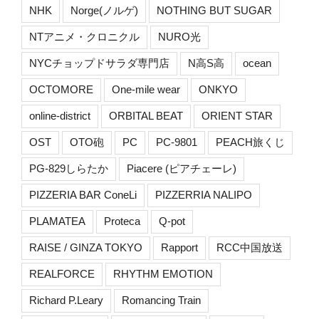
NHK
Norge(ノルゲ)
NOTHING BUT SUGAR
NTアニメ・クロニクル
NURO光
NYCチョップドサラダ専門店
N高S高
ocean
OCTOMORE
One-mile wear
ONKYO
online-district
ORBITAL BEAT
ORIENT STAR
OST
OTO砲
PC
PC-9801
PEACH旅くじ
PG-829しらたか
Piacere (ピアチェーレ)
PIZZERIA BAR ConeLi
PIZZERRIA NALIPO
PLAMATEA
Proteca
Q-pot
RAISE / GINZA TOKYO
Rapport
RCC中国放送
REALFORCE
RHYTHM EMOTION
Richard P.Leary
Romancing Train