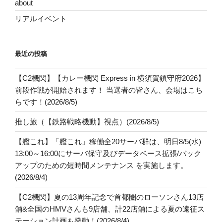
about
リアルイベント
最近の投稿
【C2機関】【カレー機関 Express in 横須賀鎮守府2026】
前段作戦が開始されます！ 当選者の皆さん、会場はこち
らです！(2026/8/5)
推し旅（【鉄路戦略機動】視点）(2026/8/5)
【艦これ】「艦これ」稼働全20サーバ群は、明日8/5(水)
13:00～16:00にサーバ保守及びデータベース拡張/バック
アップのための短時間メンテナンス を実施します。
(2026/8/4)
【C2機関】夏の13周年記念で首都圏のローソンさん13店
舗&全国のHMVさんも9店舗、計22店舗による夏の遠征ス
テーション計画も発動！(2026/8/4)