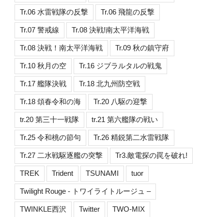
Tr.06 水雷戦隊の反撃
Tr.06 飛龍の反撃
Tr.07 警戒線
Tr.08 決戦!南太平洋海戦
Tr.08 決戦！南太平洋海戦
Tr.09 秋の鎮守府
Tr.10 秋月の空
Tr.16 ジブラルタルの戦鬼
Tr.17 艦隊決戦
Tr.18 北九州防空戦
Tr.18 頌春令和の海
Tr.20 八駆の迎撃
tr.20 第三十一戦隊
tr.21 第六艦隊の戦い
Tr.25 令和桃の節句
Tr.26 精鋭第二水雷戦隊
Tr.27 二水戦駆逐艦の突撃
Tr3.敵電探の罠を破れ!
TREK
Trident
TSUNAMI
tuor
Twilight Rouge - トワイライトルージュ –
TWINKLE西沢
Twitter
TWO-MIX