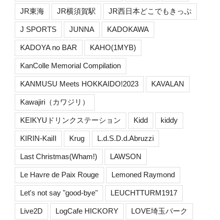
JR東海
JR横須賀駅
JR西日本どこでもきっぷ
J SPORTS
JUNNA
KADOKAWA
KADOYA no BAR
KAHO(1MYB)
KanColle Memorial Compilation
KANMUSU Meets HOKKAIDO!2023
KAVALAN
Kawajiri（カワジリ）
KEIKYUドリンクステーション
Kidd
kiddy
KIRIN-KaiII
Krug
L.d.S.D.d.Abruzzi
Last Christmas(Wham!)
LAWSON
Le Havre de Paix Rouge
Lemoned Raymond
Let's not say "good-bye"
LEUCHTTURM1917
Live2D
LogCafe HICKORY
LOVE埼玉パーク