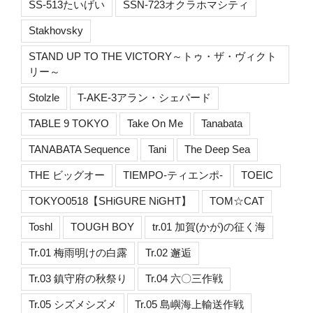
SS-513たいげい
SSN-723オクラホマシティ
Stakhovsky
STAND UP TO THE VICTORY～トゥ・ザ・ヴィクト
リー～
Stolzle
T-AKE-3アラン・シェパード
TABLE 9 TOKYO
Take On Me
Tanabata
TANABATA Sequence
Tani
The Deep Sea
THE ビッグオー
TIEMPO-ティエンポ-
TOEIC
TOKYO0518【SHiGURE NiGHT】
TOM☆CAT
Toshl
TOUGH BOY
tr.01 加賀(かが)の征く海
Tr.01 梅雨明けの白露
Tr.02 邂逅
Tr.03 鎮守府の秋祭り
Tr.04 六〇三作戦
Tr.05 シズメシズメ
Tr.05 島嶼海上輸送作戦