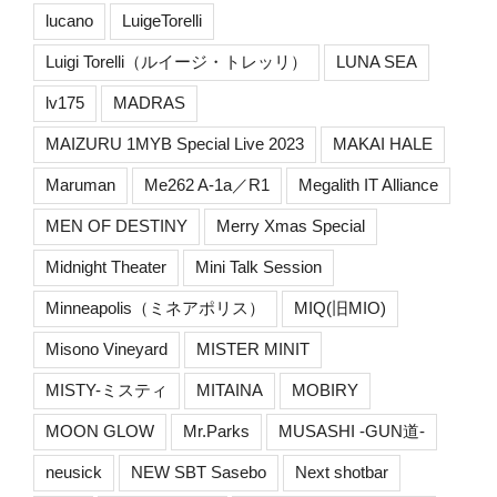
lucano
LuigeTorelli
Luigi Torelli（ルイージ・トレッリ）
LUNA SEA
lv175
MADRAS
MAIZURU 1MYB Special Live 2023
MAKAI HALE
Maruman
Me262 A-1a／R1
Megalith IT Alliance
MEN OF DESTINY
Merry Xmas Special
Midnight Theater
Mini Talk Session
Minneapolis（ミネアポリス）
MIQ(旧MIO)
Misono Vineyard
MISTER MINIT
MISTY-ミスティ
MITAINA
MOBIRY
MOON GLOW
Mr.Parks
MUSASHI -GUN道-
neusick
NEW SBT Sasebo
Next shotbar