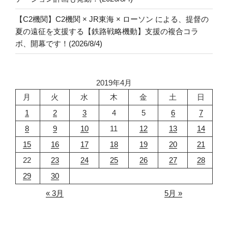
【C2機関】C2機関 × JR東海 × ローソン による、提督の
夏の遠征を支援する【鉄路戦略機動】支援の複合コラ
ボ、開幕です！(2026/8/4)
2019年4月
月
火
水
木
金
土
日
1
2
3
4
5
6
7
8
9
10
11
12
13
14
15
16
17
18
19
20
21
22
23
24
25
26
27
28
29
30
« 3月
5月 »