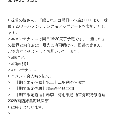
June 25, 2026
> 提督の皆さん、「艦これ」は明日6/26(金)11:00より、稼
働全20サーバメンテナンス＆アップデートを実施いたし
ます。
> 本メンテナンスは同日19:30完了予定です。「艦これ」
の世界と鎮守府は一足先に梅雨明けへ。提督の皆さん、
ご協力どうぞよろしくお願いいたします。
> #艦これ
> #梅雨明け
> #メンテナンス
> 本メンテ突入時を以て、
> ・【期間限定任務】第三十二駆逐隊任務群
> ・【期間限定任務】梅雨任務群2026
> ・【期間限定邂逅】春季～梅雨限定 通常海域特別邂逅
2026(南西諸島海域深部)
> は終了となります。
>