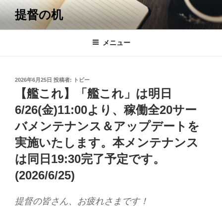
コ
提督の机
ン
テ
ン
メニュー
ツ
へ
ス
投
2026年6月25日
投稿者:
トビー
キ
稿
【艦これ】「艦これ」は明日
日:
ッ
6/26(金)11:00より、稼働全20サー
プ
バメンテナンス＆アップデートを
実施いたします。本メンテナンス
は同日19:30完了予定です。
(2026/6/25)
提督の皆さん、お疲れさまです！