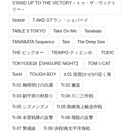
STAND UP TO THE VICTORY～トゥ・ザ・ヴィクト
リー～
Stolzle
T-AKE-3アラン・シェパード
TABLE 9 TOKYO
Take On Me
Tanabata
TANABATA Sequence
Tani
The Deep Sea
THE ビッグオー
TIEMPO-ティエンポ-
TOEIC
TOKYO0518【SHiGURE NiGHT】
TOM☆CAT
Toshl
TOUGH BOY
tr.01 加賀(かが)の征く海
Tr.01 梅雨明けの白露
Tr.02 邂逅
Tr.03 鎮守府の秋祭り
Tr.04 六〇三作戦
Tr.05 シズメシズメ
Tr.05 島嶼海上輸送作戦
Tr.06 水雷戦隊の反撃
Tr.06 飛龍の反撃
Tr.07 警戒線
Tr.08 決戦!南太平洋海戦