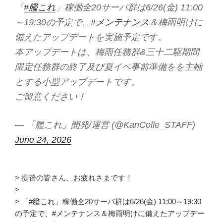
「
#艦これ
」稼働全20サーバ群は6/26(金) 11:00
～19:30の予定で、
#メンテナンス
＆梅雨明けに
備えたアップデートを実施予定です。
本アップデートは、梅雨任務群&三十二駆期間
限定任務群の終了及び夏イベ事前準備をを主軸
とする小型アップデートです。
ご留意ください！
— 「艦これ」開発/運営 (@KanColle_STAFF)
June 24, 2026
> 提督の皆さん、お疲れさまです！
>
> 「#艦これ」稼働全20サーバ群は6/26(金) 11:00～19:30
の予定で、#メンテナンス＆梅雨明けに備えたアップデー