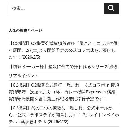
検
検
索
索:
人気の投稿とページ
【C2機関】C2機関公式横須賀遠征「艦これ」コラボの通
年展開、2/7(土)より開始予定の公式コラボ店をご案内し
ます！(2026/2/5)
【切裂 シーカー様】艦娘に全力で嫌われるシリーズ 続き
リアルイベント
【C2機関】C2機関公式遠征「艦これ」公式コラボ in 横須
賀鎮守府 次週末より（略）カレー機関Express in 横須
賀鎮守府展開を含む第三作戦段階に移行予定です！
【C2機関】呉の二つの素敵な「艦これ」公式ホテルか
ら、公式コラボステイが開幕します！ #クレイトンベイホ
テル #呉阪急ホテル (2026/4/22)