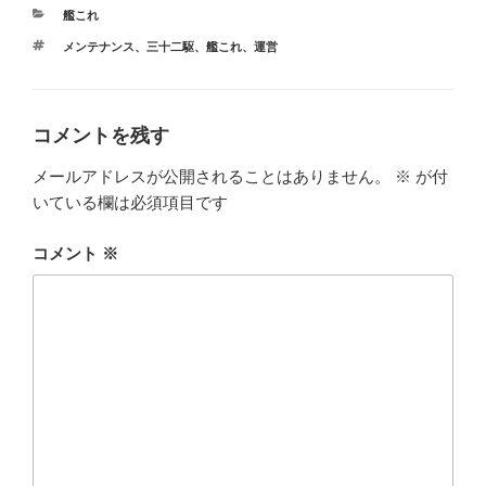
カ
艦これ
テ
タ
メンテナンス
、
三十二駆
、
艦これ
、
運営
ゴ
グ
リ
ー
コメントを残す
メールアドレスが公開されることはありません。
※
が付
いている欄は必須項目です
コメント
※