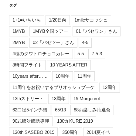
タグ
1+1=いちいち
1/20日向
1mileサコッシュ
1MYB
1MYB全国ツアー
01「パセワン」さん
2MYB
02「パセツー」さん
4-5
4種のクワトロチョコカレー
5-5
7-5-3
8時間フライト
10 YEARS AFTER
10years after……
10周年
11周年
11周年をお祝いするブリオッシュブーケ
12周年
13thストリート
13周年
19 Morgenrot
62口径5インチ砲
65/13
88お楽しみ抽選會
90式艦対艦誘導弾
130th KURE 2019
130th SASEBO 2019
350周年
2014夏イベ