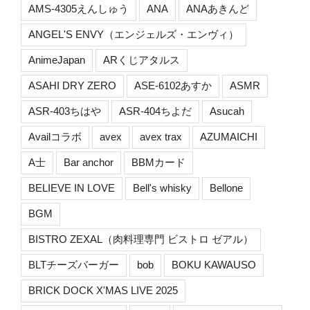
AMS-4305えんしゅう
ANA
ANAあきんど
ANGEL'S ENVY（エンジェルズ・エンヴィ）
AnimeJapan
ARくじアタルス
ASAHI DRY ZERO
ASE-6102あすか
ASMR
ASR-403ちはや
ASR-404ちよだ
Asucah
Availコラボ
avex
avex trax
AZUMAICHI
A士
Bar anchor
BBMカード
BELIEVE IN LOVE
Bell's whisky
Bellone
BGM
BISTRO ZEXAL（肉料理専門 ビストロ ゼアル）
BLTチーズバーガー
bob
BOKU KAWAUSO
BRICK DOCK X'MAS LIVE 2025