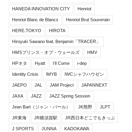
HANEDA INNOVATION CITY
Henriot
Henriot Blanc de Blancs
Henriot Brut Souverain
HERE.TOKYO
HIROTA
Hiroyuki Sawano feat. Benjamin「TRACER」
HMSプリンス・オブ・ウェールズ
HMV
HPネタ
Hyatt
I'll Come
i-dep
Identity Crisis
IMYB
IWCシャフハウゼン
JAEPO
JAL
JAM Project
JAPANNEXT
JAXA
JAZZ
JAZZ Spring Session
Jean Bart（ジャン・バール）
JK熊野
JLPT
JR東海
JR横須賀駅
JR西日本どこでもきっぷ
J SPORTS
JUNNA
KADOKAWA