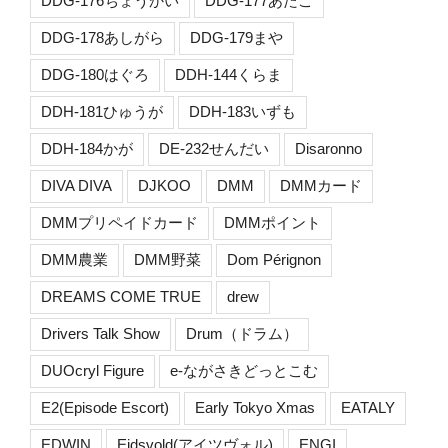
DDG-176ちょうかい
DDG-177あたご
DDG-178あしがら
DDG-179まや
DDG-180はぐろ
DDH-144くらま
DDH-181ひゅうが
DDH-183いずも
DDH-184かが
DE-232せんだい
Disaronno
DIVA DIVA
DJKOO
DMM
DMMカード
DMMプリペイドカード
DMMポイント
DMM農業
DMM野菜
Dom Pérignon
DREAMS COME TRUE
drew
Drivers Talk Show
Drum（ドラム）
DUOcryl Figure
e-ながさきどっとこむ
E2(Episode Escort)
Early Tokyo Xmas
EATALY
EDWIN
Eidsvold(アイツヴォル)
ENGI