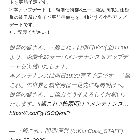
トを実施予定です。
> 本アップデートは、梅雨任務群&三十二駆期間限定任務
群の終了及び夏イベ事前準備をを主軸とする小型アップ
デートです。
> ご留意ください！
提督の皆さん、「艦これ」は明日6/26(金)11:00
より、稼働全20サーバメンテナンス＆アップデ
ートを実施いたします。
本メンテナンスは同日19:30完了予定です。「艦
これ」の世界と鎮守府は一足先に梅雨明けへ。
提督の皆さん、ご協力どうぞよろしくお願いい
たします。
#艦これ
#梅雨明け
#メンテナンス
…
https://t.co/Fg4SOQknlP
— 「艦これ」開発/運営 (@KanColle_STAFF)