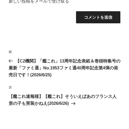
新しい投稿をメールで受け取る
投
前
前
稿
の
【C2機関】「艦これ」13周年記念表紙＆巻頭特集号の
ナ
投
最新「ファミ通」No.1953ファミ通40周年記念第4弾の発
ビ
稿
売日です！(2026/6/25)
ゲ
次
次
ー
の
シ
【艦これ速報様】【艦これ】そういえばあのフランス人
投
形の子も実装かねえ(2026/6/26)
ョ
稿
ン