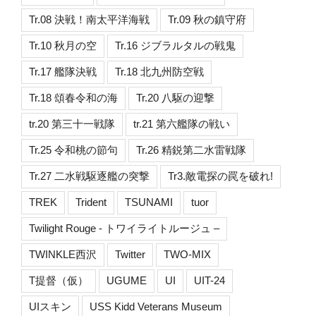
Tr.08 決戦！南太平洋海戦
Tr.09 秋の鎮守府
Tr.10 秋月の空
Tr.16 ジブラルタルの戦鬼
Tr.17 艦隊決戦
Tr.18 北九州防空戦
Tr.18 頌春令和の海
Tr.20 八駆の迎撃
tr.20 第三十一戦隊
tr.21 第六艦隊の戦い
Tr.25 令和桃の節句
Tr.26 精鋭第二水雷戦隊
Tr.27 二水戦駆逐艦の突撃
Tr3.敵電探の罠を破れ!
TREK
Trident
TSUNAMI
tuor
Twilight Rouge - トワイライトルージュ –
TWINKLE西沢
Twitter
TWO-MIX
T提督（仮）
UGUME
UI
UIT-24
UIスキン
USS Kidd Veterans Museum