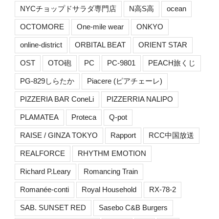
NYCチョップドサラダ専門店
N高S高
ocean
OCTOMORE
One-mile wear
ONKYO
online-district
ORBITAL BEAT
ORIENT STAR
OST
OTO砲
PC
PC-9801
PEACH旅くじ
PG-829しらたか
Piacere (ピアチェーレ)
PIZZERIA BAR ConeLi
PIZZERRIA NALIPO
PLAMATEA
Proteca
Q-pot
RAISE / GINZA TOKYO
Rapport
RCC中国放送
REALFORCE
RHYTHM EMOTION
Richard P.Leary
Romancing Train
Romanée-conti
Royal Household
RX-78-2
SAB. SUNSET RED
Sasebo C&B Burgers