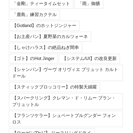
「金剛」ティータイムセット
「雨」御膳
「鹿島」練習カクテル
【Gotland】のホットジンジャー
【お土産パン】夏野菜のカルツォーネ
【しゃけハラス】の絶品ねぎ間串
【ゴト】のHot Jinger
【システム/UI】の改良更新
【シャンパン】ヴーヴ オリヴィエ ブリュット カルト
ドール
【スティックブロッコリー】の特製天婦羅
【スパークリング】クレマン・ド・リムー ブラン・
ブリュットル
【フランツケラー】シュペートブルグンダー フォン
ロス
【ローゼン"Dr.L"】 リースリングドライ