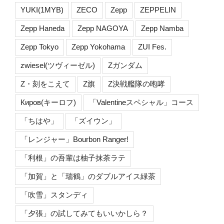
YUKI(1MYB)
ZECO
Zepp
ZEPPELIN
Zepp Haneda
Zepp NAGOYA
Zepp Namba
Zepp Tokyo
Zepp Yokohama
ZUI Fes.
zwiesel(ツヴィーゼル)
Zガンダム
Z・刻をこえて
Z旗
Z決戦艦隊の咆哮
Киров(キーロフ)
「Valentineスペシャル」コース
「ちはや」
「ズイウン」
「レンジャー」Bourbon Ranger!
「利根」の吾輩は柚子抹茶ラテ
「加賀」と「瑞鶴」のダブルアイス緑茶
「吹雪」スタンディ
「夕張」の試してみてもいいかしら？