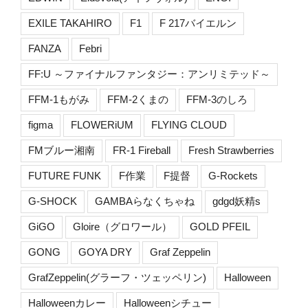
EXILE TAKAHIRO
F1
F 217バイエルン
FANZA
Febri
FF:U ～ファイナルファンタジー：アンリミテッド～
FFM-1もがみ
FFM-2くまの
FFM-3のしろ
figma
FLOWERiUM
FLYING CLOUD
FMブルー湘南
FR-1 Fireball
Fresh Strawberries
FUTURE FUNK
F作業
F提督
G-Rockets
G-SHOCK
GAMBAらなくちゃね
gdgd妖精s
GiGO
Gloire（グロワール）
GOLD PFEIL
GONG
GOYA DRY
Graf Zeppelin
GrafZeppelin(グラーフ・ツェッペリン)
Halloween
Halloweenカレー
Halloweenシチュー