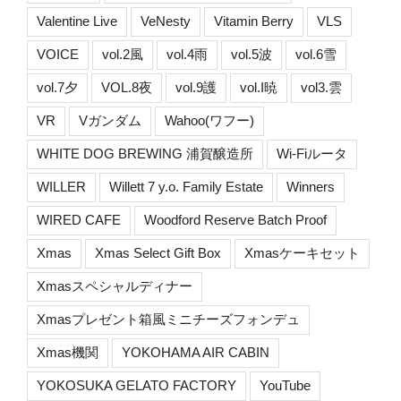
Valentine Live
VeNesty
Vitamin Berry
VLS
VOICE
vol.2風
vol.4雨
vol.5波
vol.6雪
vol.7夕
VOL.8夜
vol.9護
vol.I暁
vol3.雲
VR
Vガンダム
Wahoo(ワフー)
WHITE DOG BREWING 浦賀醸造所
Wi-Fiルータ
WILLER
Willett 7 y.o. Family Estate
Winners
WIRED CAFE
Woodford Reserve Batch Proof
Xmas
Xmas Select Gift Box
Xmasケーキセット
Xmasスペシャルディナー
Xmasプレゼント箱風ミニチーズフォンデュ
Xmas機関
YOKOHAMA AIR CABIN
YOKOSUKA GELATO FACTORY
YouTube