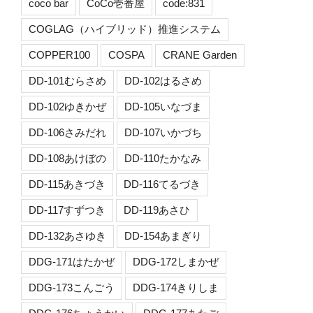
coco bar
CoCo壱番屋
code:831
COGLAG（ハイブリッド）推進システム
COPPER100
COSPA
CRANE Garden
DD-101むらさめ
DD-102はるさめ
DD-102ゆきかぜ
DD-105いなづま
DD-106さみだれ
DD-107いかづち
DD-108あけぼの
DD-110たかなみ
DD-115あきづき
DD-116てるづき
DD-117すずつき
DD-119あさひ
DD-132あさゆき
DD-154あまぎり
DDG-171はたかぜ
DDG-172しまかぜ
DDG-173こんごう
DDG-174きりしま