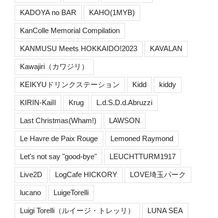
KADOYA no BAR
KAHO(1MYB)
KanColle Memorial Compilation
KANMUSU Meets HOKKAIDO!2023
KAVALAN
Kawajiri（カワジリ）
KEIKYUドリンクステーション
Kidd
kiddy
KIRIN-KaiII
Krug
L.d.S.D.d.Abruzzi
Last Christmas(Wham!)
LAWSON
Le Havre de Paix Rouge
Lemoned Raymond
Let's not say "good-bye"
LEUCHTTURM1917
Live2D
LogCafe HICKORY
LOVE埼玉パーク
lucano
LuigeTorelli
Luigi Torelli（ルイージ・トレッリ）
LUNA SEA