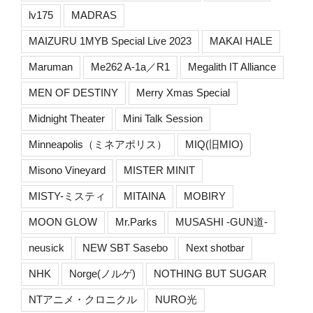
lv175
MADRAS
MAIZURU 1MYB Special Live 2023
MAKAI HALE
Maruman
Me262 A-1a／R1
Megalith IT Alliance
MEN OF DESTINY
Merry Xmas Special
Midnight Theater
Mini Talk Session
Minneapolis（ミネアポリス）
MIQ(旧MIO)
Misono Vineyard
MISTER MINIT
MISTY-ミスティ
MITAINA
MOBIRY
MOON GLOW
Mr.Parks
MUSASHI -GUN道-
neusick
NEW SBT Sasebo
Next shotbar
NHK
Norge(ノルゲ)
NOTHING BUT SUGAR
NTアニメ・クロニクル
NURO光