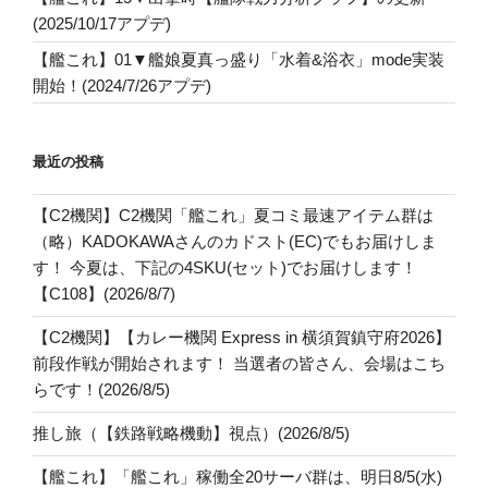
(2025/10/17アプデ)
【艦これ】01▼艦娘夏真っ盛り「水着&浴衣」mode実装
開始！(2024/7/26アプデ)
最近の投稿
【C2機関】C2機関「艦これ」夏コミ最速アイテム群は
（略）KADOKAWAさんのカドスト(EC)でもお届けしま
す！ 今夏は、下記の4SKU(セット)でお届けします！
【C108】(2026/8/7)
【C2機関】【カレー機関 Express in 横須賀鎮守府2026】
前段作戦が開始されます！ 当選者の皆さん、会場はこち
らです！(2026/8/5)
推し旅（【鉄路戦略機動】視点）(2026/8/5)
【艦これ】「艦これ」稼働全20サーバ群は、明日8/5(水)