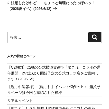
投
に注意したけれど……ちょっと無理だったっぽいっ！
ョ
稿
（2026夏イベ）(2026/6/12)
ン
検
検
索
索:
人気の投稿とページ
【C2機関】C2機関公式横須賀遠征「艦これ」コラボの通
年展開、2/7(土)より開始予定の公式コラボ店をご案内し
ます！(2026/2/5)
【艦これ速報様】【艦これ】イベント恒例の1つ、艦娘サ
ルベージは今回も確認された模様
リアルイベント
【艦これ】15▼出撃時【艦隊戦力分析グラフ】の更新