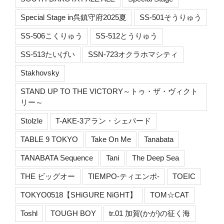
Special Stage in呉鎮守府2025夏
SS-501そうりゅう
SS-506こくりゅう
SS-512とうりゅう
SS-513たいげい
SSN-723オクラホマシティ
Stakhovsky
STAND UP TO THE VICTORY～トゥ・ザ・ヴィクト
リー～
Stolzle
T-AKE-3アラン・シェパード
TABLE 9 TOKYO
Take On Me
Tanabata
TANABATA Sequence
Tani
The Deep Sea
THE ビッグオー
TIEMPO-ティエンポ-
TOEIC
TOKYO0518【SHiGURE NiGHT】
TOM☆CAT
Toshl
TOUGH BOY
tr.01 加賀(かが)の征く海