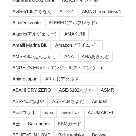
Admiral's Good Time
AGRSチャンネル
AGS-5105にちなん
Airペイ
AKINO from bless4
AlbaOrizzonte
ALFRED(アルフレッド)
Algerie(アルジェリー)
AMAKUNI
Amalfi Marina Blu
Amazonプライムデー
AMS-4305えんしゅう
ANA
ANAあきんど
ANGEL'S ENVY（エンジェルズ・エンヴィ）
AnimeJapan
ARくじアタルス
ASAHI DRY ZERO
ASE-6102あすか
ASMR
ASR-403ちはや
ASR-404ちよだ
Asucah
Availコラボ
avex
avex trax
AZUMAICHI
A士
Bar anchor
BBMカード
BELIEVE IN LOVE
Bell's whisky
Bellone