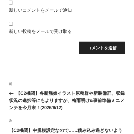
新しいコメントをメールで通知
新しい投稿をメールで受け取る
投
前
前
稿
の
【C2機関】各新艦娘イラスト原稿群や新装備群、収録
ナ
投
状況の進捗等にもよりますが、梅雨明け&事前準備ミニメ
ビ
稿
ンテを今月末！(2026/6/12)
ゲ
次
次
ー
の
シ
【C2機関】中規模設定なので……積み込み過ぎないよう