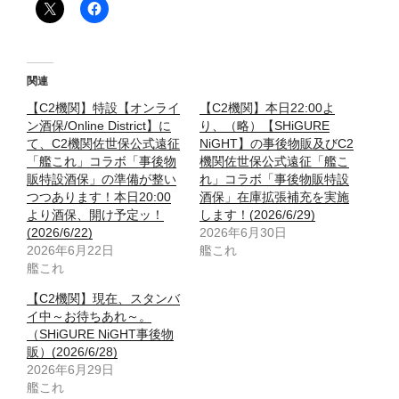
関連
【C2機関】特設【オンライ
【C2機関】本日22:00よ
ン酒保/Online District】に
り、（略）【SHiGURE
て、C2機関佐世保公式遠征
NiGHT】の事後物販及びC2
「艦これ」コラボ「事後物
機関佐世保公式遠征「艦こ
販特設酒保」の準備が整い
れ」コラボ「事後物販特設
つつあります！本日20:00
酒保」在庫拡張補充を実施
より酒保、開け予定ッ！
します！(2026/6/29)
(2026/6/22)
2026年6月30日
2026年6月22日
艦これ
艦これ
【C2機関】現在、スタンバ
イ中～お待ちあれ～。
（SHiGURE NiGHT事後物
販）(2026/6/28)
2026年6月29日
艦これ