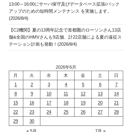
13:00～16:00にサーバ保守及びデータベース拡張/バック
アップのための短時間メンテナンス を実施します。
(2026/8/4)
【C2機関】夏の13周年記念で首都圏のローソンさん13店
舗&全国のHMVさんも9店舗、計22店舗による夏の遠征ス
テーション計画も発動！(2026/8/4)
2026年6月
月
火
水
木
金
土
日
1
2
3
4
5
6
7
8
9
10
11
12
13
14
15
16
17
18
19
20
21
22
23
24
25
26
27
28
29
30
« 5月
7月 »