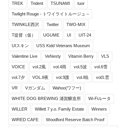
TREK
Trident
TSUNAMI
tuor
Twilight Rouge - トワイライトルージュ –
TWINKLE西沢
Twitter
TWO-MIX
T提督（仮）
UGUME
UI
UIT-24
UIスキン
USS Kidd Veterans Museum
Valentine Live
VeNesty
Vitamin Berry
VLS
VOICE
vol.2風
vol.4雨
vol.5波
vol.6雪
vol.7夕
VOL.8夜
vol.9護
vol.I暁
vol3.雲
VR
Vガンダム
Wahoo(ワフー)
WHITE DOG BREWING 浦賀醸造所
Wi-Fiルータ
WILLER
Willett 7 y.o. Family Estate
Winners
WIRED CAFE
Woodford Reserve Batch Proof