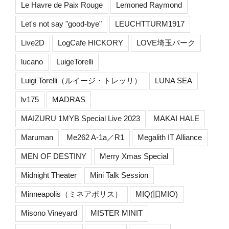
Le Havre de Paix Rouge
Lemoned Raymond
Let's not say "good-bye"
LEUCHTTURM1917
Live2D
LogCafe HICKORY
LOVE埼玉パーク
lucano
LuigeTorelli
Luigi Torelli（ルイージ・トレッリ）
LUNA SEA
lv175
MADRAS
MAIZURU 1MYB Special Live 2023
MAKAI HALE
Maruman
Me262 A-1a／R1
Megalith IT Alliance
MEN OF DESTINY
Merry Xmas Special
Midnight Theater
Mini Talk Session
Minneapolis（ミネアポリス）
MIQ(旧MIO)
Misono Vineyard
MISTER MINIT