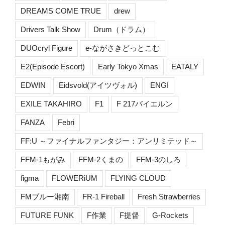
DREAMS COME TRUE
drew
Drivers Talk Show
Drum（ドラム）
DUOcryl Figure
e-ながさきどっとこむ
E2(Episode Escort)
Early Tokyo Xmas
EATALY
EDWIN
Eidsvold(アイツヴォル)
ENGI
EXILE TAKAHIRO
F1
F 217バイエルン
FANZA
Febri
FF:U ～ファイナルファンタジー：アンリミテッド～
FFM-1もがみ
FFM-2くまの
FFM-3のしろ
figma
FLOWERiUM
FLYING CLOUD
FMブルー湘南
FR-1 Fireball
Fresh Strawberries
FUTURE FUNK
F作業
F提督
G-Rockets