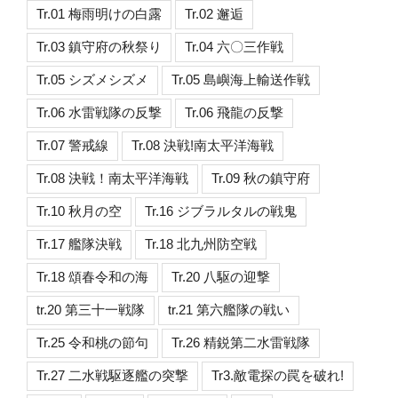
Tr.01 梅雨明けの白露
Tr.02 邂逅
Tr.03 鎮守府の秋祭り
Tr.04 六〇三作戦
Tr.05 シズメシズメ
Tr.05 島嶼海上輸送作戦
Tr.06 水雷戦隊の反撃
Tr.06 飛龍の反撃
Tr.07 警戒線
Tr.08 決戦!南太平洋海戦
Tr.08 決戦！南太平洋海戦
Tr.09 秋の鎮守府
Tr.10 秋月の空
Tr.16 ジブラルタルの戦鬼
Tr.17 艦隊決戦
Tr.18 北九州防空戦
Tr.18 頌春令和の海
Tr.20 八駆の迎撃
tr.20 第三十一戦隊
tr.21 第六艦隊の戦い
Tr.25 令和桃の節句
Tr.26 精鋭第二水雷戦隊
Tr.27 二水戦駆逐艦の突撃
Tr3.敵電探の罠を破れ!