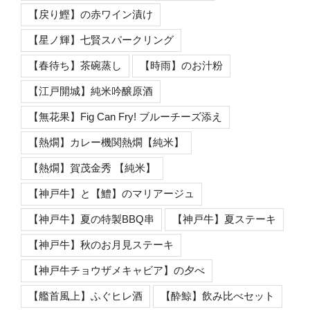
【戻り鰹】の赤ワイン漬け
【星ノ輝】七賢スパークリング
【春待ち】茶碗蒸し
【時雨】のお汁粉
【江戸開城】純米吟醸原酒
【無花果】Fig Can Fry! ブルーチーズ添え
【熱燗】カレー機関熱燗【純米】
【熱燗】賀茂金秀 【純米】
【神戸牛】と【鱧】のマリアージュ
【神戸牛】夏の特製BBQ串
【神戸牛】夏ステーキ
【神戸牛】秋のお月見ステーキ
【神戸牛チョウザメキャビア】の夕べ
【艦首風上】ふぐヒレ酒
【酔鯨】飲み比べセット