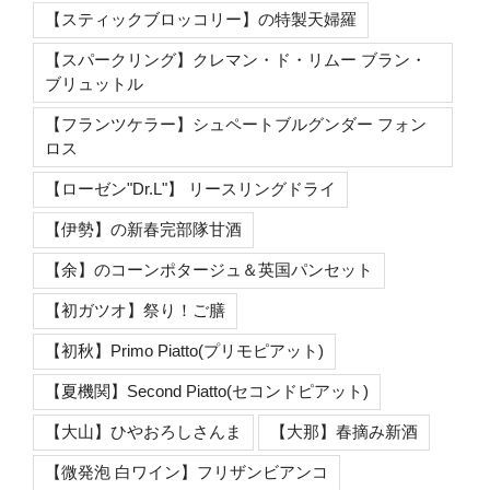
【スティックブロッコリー】の特製天婦羅
【スパークリング】クレマン・ド・リムー ブラン・
ブリュットル
【フランツケラー】シュペートブルグンダー フォン
ロス
【ローゼン"Dr.L"】 リースリングドライ
【伊勢】の新春完部隊甘酒
【余】のコーンポタージュ＆英国パンセット
【初ガツオ】祭り！ご膳
【初秋】Primo Piatto(プリモピアット)
【夏機関】Second Piatto(セコンドピアット)
【大山】ひやおろしさんま
【大那】春摘み新酒
【微発泡 白ワイン】フリザンビアンコ