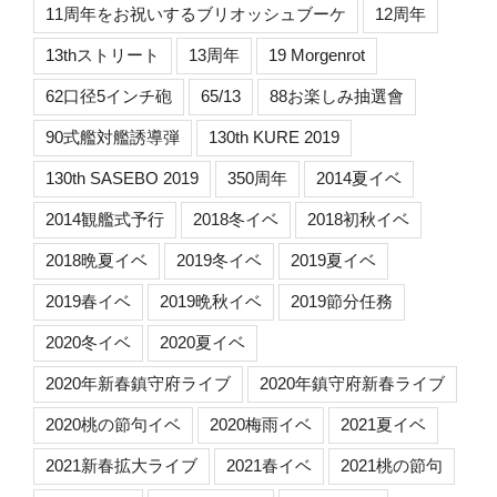
11周年をお祝いするブリオッシュブーケ
12周年
13thストリート
13周年
19 Morgenrot
62口径5インチ砲
65/13
88お楽しみ抽選會
90式艦対艦誘導弾
130th KURE 2019
130th SASEBO 2019
350周年
2014夏イベ
2014観艦式予行
2018冬イベ
2018初秋イベ
2018晩夏イベ
2019冬イベ
2019夏イベ
2019春イベ
2019晩秋イベ
2019節分任務
2020冬イベ
2020夏イベ
2020年新春鎮守府ライブ
2020年鎮守府新春ライブ
2020桃の節句イベ
2020梅雨イベ
2021夏イベ
2021新春拡大ライブ
2021春イベ
2021桃の節句