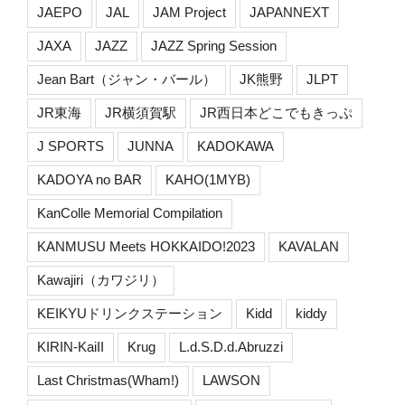
JAEPO
JAL
JAM Project
JAPANNEXT
JAXA
JAZZ
JAZZ Spring Session
Jean Bart（ジャン・バール）
JK熊野
JLPT
JR東海
JR横須賀駅
JR西日本どこでもきっぷ
J SPORTS
JUNNA
KADOKAWA
KADOYA no BAR
KAHO(1MYB)
KanColle Memorial Compilation
KANMUSU Meets HOKKAIDO!2023
KAVALAN
Kawajiri（カワジリ）
KEIKYUドリンクステーション
Kidd
kiddy
KIRIN-KaiII
Krug
L.d.S.D.d.Abruzzi
Last Christmas(Wham!)
LAWSON