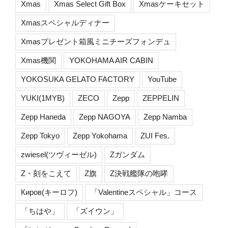
Xmas
Xmas Select Gift Box
Xmasケーキセット
Xmasスペシャルディナー
Xmasプレゼント箱風ミニチーズフォンデュ
Xmas機関
YOKOHAMA AIR CABIN
YOKOSUKA GELATO FACTORY
YouTube
YUKI(1MYB)
ZECO
Zepp
ZEPPELIN
Zepp Haneda
Zepp NAGOYA
Zepp Namba
Zepp Tokyo
Zepp Yokohama
ZUI Fes.
zwiesel(ツヴィーゼル)
Zガンダム
Z・刻をこえて
Z旗
Z決戦艦隊の咆哮
Киров(キーロフ)
「Valentineスペシャル」コース
「ちはや」
「ズイウン」