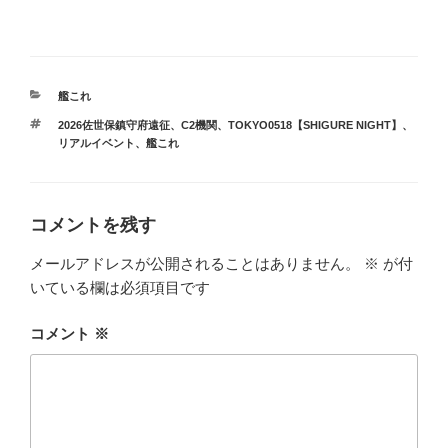
カ
艦これ
テ
タ
2026佐世保鎮守府遠征
、
C2機関
、
TOKYO0518【SHIGURE NIGHT】
、
ゴ
グ
リアルイベント
、
艦これ
リ
ー
コメントを残す
メールアドレスが公開されることはありません。
※
が付
いている欄は必須項目です
コメント
※