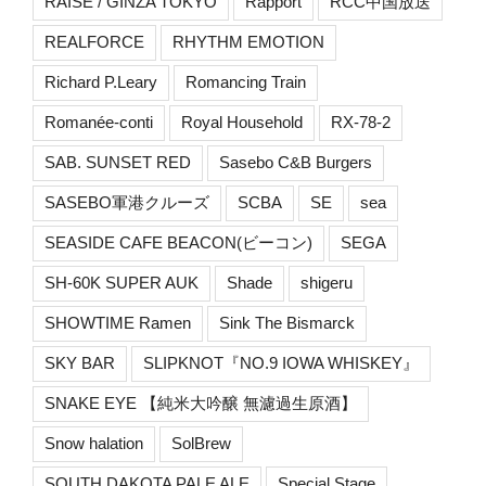
RAISE / GINZA TOKYO
Rapport
RCC中国放送
REALFORCE
RHYTHM EMOTION
Richard P.Leary
Romancing Train
Romanée-conti
Royal Household
RX-78-2
SAB. SUNSET RED
Sasebo C&B Burgers
SASEBO軍港クルーズ
SCBA
SE
sea
SEASIDE CAFE BEACON(ビーコン)
SEGA
SH-60K SUPER AUK
Shade
shigeru
SHOWTIME Ramen
Sink The Bismarck
SKY BAR
SLIPKNOT『NO.9 IOWA WHISKEY』
SNAKE EYE 【純米大吟醸 無濾過生原酒】
Snow halation
SolBrew
SOUTH DAKOTA PALE ALE
Special Stage