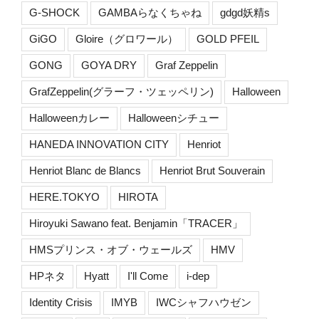
G-SHOCK
GAMBAらなくちゃね
gdgd妖精s
GiGO
Gloire（グロワール）
GOLD PFEIL
GONG
GOYA DRY
Graf Zeppelin
GrafZeppelin(グラーフ・ツェッペリン)
Halloween
Halloweenカレー
Halloweenシチュー
HANEDA INNOVATION CITY
Henriot
Henriot Blanc de Blancs
Henriot Brut Souverain
HERE.TOKYO
HIROTA
Hiroyuki Sawano feat. Benjamin「TRACER」
HMSプリンス・オブ・ウェールズ
HMV
HPネタ
Hyatt
I'll Come
i-dep
Identity Crisis
IMYB
IWCシャフハウゼン