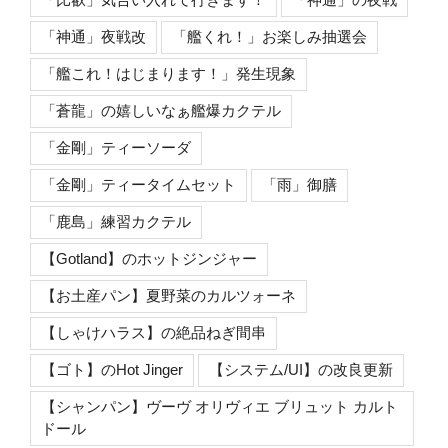
「神通」夜戦改
「艦くれ！」お楽しみ抽選会
「艦これ！はじまります！」発生現象
「蒼龍」の嬉しいなぁ艦爆カクテル
「金剛」ティーソーダ
「金剛」ティータイムセット
「雨」御膳
「鹿島」練習カクテル
【Gotland】のホットジンジャー
【お土産パン】夏野菜のカルツォーネ
【しゃけハラス】の絶品ねぎ間串
【ゴト】のHot Jinger
【システム/UI】の改良更新
【シャンパン】ヴーヴ オリヴィエ ブリュット カルト
ドール