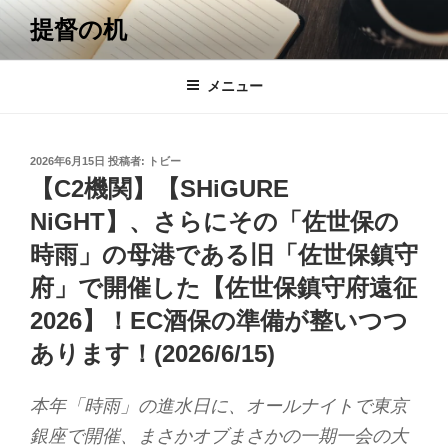
コ
提督の机
ン
テ
ン
メニュー
ツ
へ
ス
投
2026年6月15日
投稿者:
トビー
キ
稿
【C2機関】【SHiGURE
日:
ッ
NiGHT】、さらにその「佐世保の
プ
時雨」の母港である旧「佐世保鎮守
府」で開催した【佐世保鎮守府遠征
2026】！EC酒保の準備が整いつつ
あります！(2026/6/15)
本年「時雨」の進水日に、オールナイトで東京
銀座で開催、まさかオブまさかの一期一会の大