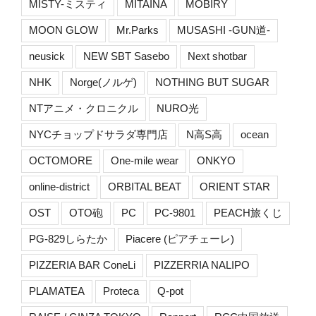
MISTY-ミスティ
MITAINA
MOBIRY
MOON GLOW
Mr.Parks
MUSASHI -GUN道-
neusick
NEW SBT Sasebo
Next shotbar
NHK
Norge(ノルゲ)
NOTHING BUT SUGAR
NTアニメ・クロニクル
NURO光
NYCチョップドサラダ専門店
N高S高
ocean
OCTOMORE
One-mile wear
ONKYO
online-district
ORBITAL BEAT
ORIENT STAR
OST
OTO砲
PC
PC-9801
PEACH旅くじ
PG-829しらたか
Piacere (ピアチェーレ)
PIZZERIA BAR ConeLi
PIZZERRIA NALIPO
PLAMATEA
Proteca
Q-pot