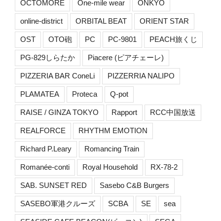
OCTOMORE
One-mile wear
ONKYO
online-district
ORBITAL BEAT
ORIENT STAR
OST
OTO砲
PC
PC-9801
PEACH旅くじ
PG-829しらたか
Piacere (ピアチェーレ)
PIZZERIA BAR ConeLi
PIZZERRIA NALIPO
PLAMATEA
Proteca
Q-pot
RAISE / GINZA TOKYO
Rapport
RCC中国放送
REALFORCE
RHYTHM EMOTION
Richard P.Leary
Romancing Train
Romanée-conti
Royal Household
RX-78-2
SAB. SUNSET RED
Sasebo C&B Burgers
SASEBO軍港クルーズ
SCBA
SE
sea