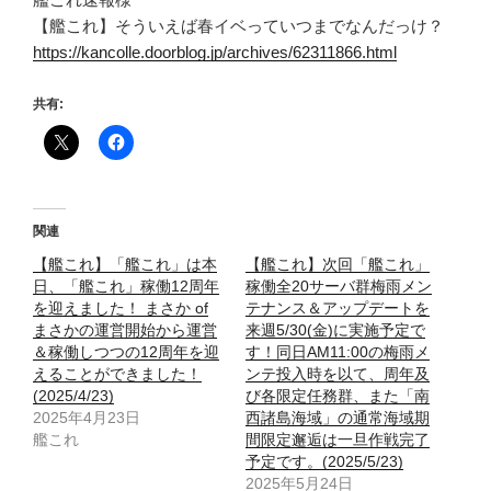
【艦これ】そういえば春イベっていつまでなんだっけ？
https://kancolle.doorblog.jp/archives/62311866.html
共有:
関連
【艦これ】「艦これ」は本
【艦これ】次回「艦これ」
日、「艦これ」稼働12周年
稼働全20サーバ群梅雨メン
を迎えました！ まさか of
テナンス＆アップデートを
まさかの運営開始から運営
来週5/30(金)に実施予定で
＆稼働しつつの12周年を迎
す！同日AM11:00の梅雨メ
えることができました！
ンテ投入時を以て、周年及
(2025/4/23)
び各限定任務群、また「南
2025年4月23日
西諸島海域」の通常海域期
艦これ
間限定邂逅は一旦作戦完了
予定です。(2025/5/23)
2025年5月24日