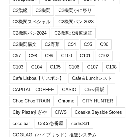
C2旗艦
C2機関
C2機関かに祭り
C2機関スペシャル
C2機関パン 2023
C2機関パン2024
C2機関北海道遠征
C2機関構文
C2野菜
C94
C95
C96
C97
C98
C99
C100
C101
C102
C103
C104
C105
C106
C107
C108
Cafe Lisboa【リスボン】
Cafe＆Lunchレスト
CAPITAL COFFEE
CASIO
Chez田坂
Choo Choo TRAIN
Chrome
CITY HUNTER
City Plazaすぎや
CIWS
Coaska Bayside Stores
coco bar
CoCo壱番屋
code:831
COGLAG（ハイブリッド）推進システム