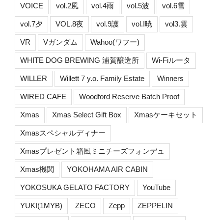
VOICE
vol.2風
vol.4雨
vol.5波
vol.6雪
vol.7夕
VOL.8夜
vol.9護
vol.I暁
vol3.雲
VR
Vガンダム
Wahoo(ワフー)
WHITE DOG BREWING 浦賀醸造所
Wi-Fiルータ
WILLER
Willett 7 y.o. Family Estate
Winners
WIRED CAFE
Woodford Reserve Batch Proof
Xmas
Xmas Select Gift Box
Xmasケーキセット
Xmasスペシャルディナー
Xmasプレゼント箱風ミニチーズフォンデュ
Xmas機関
YOKOHAMA AIR CABIN
YOKOSUKA GELATO FACTORY
YouTube
YUKI(1MYB)
ZECO
Zepp
ZEPPELIN