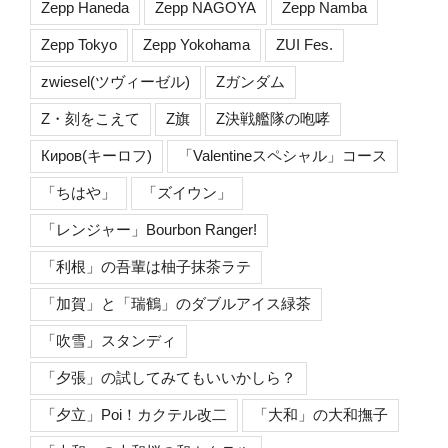
Zepp Haneda
Zepp NAGOYA
Zepp Namba
Zepp Tokyo
Zepp Yokohama
ZUI Fes.
zwiesel(ツヴィーゼル)
Zガンダム
Z・刻をこえて
Z旗
Z決戦艦隊の咆哮
Киров(キーロフ)
「Valentineスペシャル」コース
「ちはや」
「ズイウン」
「レンジャー」Bourbon Ranger!
「利根」の吾輩は柚子抹茶ラテ
「加賀」と「瑞鶴」のダブルアイス緑茶
「吹雪」スタンディ
「夕張」の試してみてもいいかしら？
「夕立」Poi！カクテル改二
「大和」の大和撫子