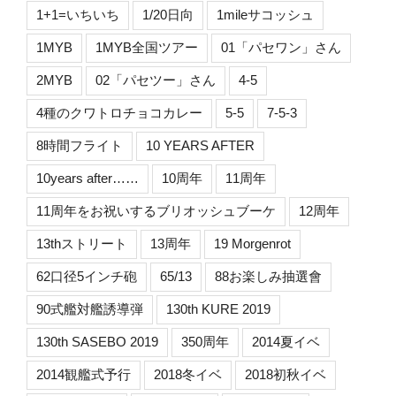
1+1=いちいち
1/20日向
1mileサコッシュ
1MYB
1MYB全国ツアー
01「パセワン」さん
2MYB
02「パセツー」さん
4-5
4種のクワトロチョコカレー
5-5
7-5-3
8時間フライト
10 YEARS AFTER
10years after……
10周年
11周年
11周年をお祝いするブリオッシュブーケ
12周年
13thストリート
13周年
19 Morgenrot
62口径5インチ砲
65/13
88お楽しみ抽選會
90式艦対艦誘導弾
130th KURE 2019
130th SASEBO 2019
350周年
2014夏イベ
2014観艦式予行
2018冬イベ
2018初秋イベ