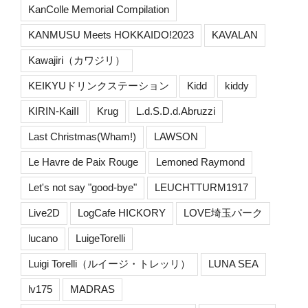
KanColle Memorial Compilation
KANMUSU Meets HOKKAIDO!2023
KAVALAN
Kawajiri（カワジリ）
KEIKYUドリンクステーション
Kidd
kiddy
KIRIN-KaiII
Krug
L.d.S.D.d.Abruzzi
Last Christmas(Wham!)
LAWSON
Le Havre de Paix Rouge
Lemoned Raymond
Let's not say "good-bye"
LEUCHTTURM1917
Live2D
LogCafe HICKORY
LOVE埼玉パーク
lucano
LuigeTorelli
Luigi Torelli（ルイージ・トレッリ）
LUNA SEA
lv175
MADRAS