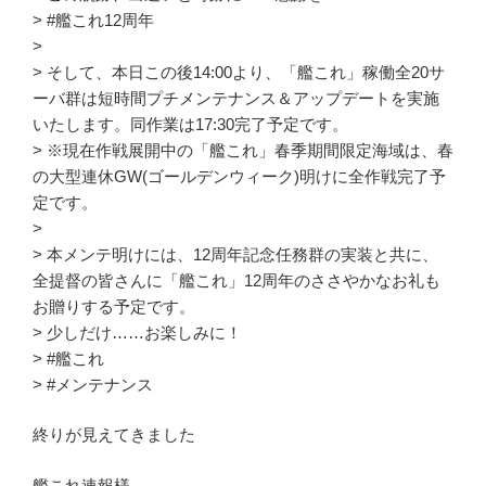
> #艦これ12周年
>
> そして、本日この後14:00より、「艦これ」稼働全20サ
ーバ群は短時間プチメンテナンス＆アップデートを実施
いたします。同作業は17:30完了予定です。
> ※現在作戦展開中の「艦これ」春季期間限定海域は、春
の大型連休GW(ゴールデンウィーク)明けに全作戦完了予
定です。
>
> 本メンテ明けには、12周年記念任務群の実装と共に、
全提督の皆さんに「艦これ」12周年のささやかなお礼も
お贈りする予定です。
> 少しだけ……お楽しみに！
> #艦これ
> #メンテナンス
終りが見えてきました
艦これ速報様