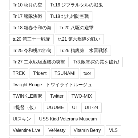
Tr.10 秋月の空
Tr.16 ジブラルタルの戦鬼
Tr.17 艦隊決戦
Tr.18 北九州防空戦
Tr.18 頌春令和の海
Tr.20 八駆の迎撃
tr.20 第三十一戦隊
tr.21 第六艦隊の戦い
Tr.25 令和桃の節句
Tr.26 精鋭第二水雷戦隊
Tr.27 二水戦駆逐艦の突撃
Tr3.敵電探の罠を破れ!
TREK
Trident
TSUNAMI
tuor
Twilight Rouge - トワイライトルージュ –
TWINKLE西沢
Twitter
TWO-MIX
T提督（仮）
UGUME
UI
UIT-24
UIスキン
USS Kidd Veterans Museum
Valentine Live
VeNesty
Vitamin Berry
VLS