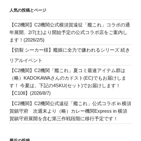
人気の投稿とページ
【C2機関】C2機関公式横須賀遠征「艦これ」コラボの通
年展開、2/7(土)より開始予定の公式コラボ店をご案内し
ます！(2026/2/5)
【切裂 シーカー様】艦娘に全力で嫌われるシリーズ 続き
リアルイベント
【C2機関】C2機関「艦これ」夏コミ最速アイテム群は
（略）KADOKAWAさんのカドスト(EC)でもお届けしま
す！ 今夏は、下記の4SKU(セット)でお届けします！
【C108】(2026/8/7)
【C2機関】C2機関公式遠征「艦これ」公式コラボ in 横須
賀鎮守府 次週末より（略）カレー機関Express in 横須
賀鎮守府展開を含む第三作戦段階に移行予定です！
最近の投稿