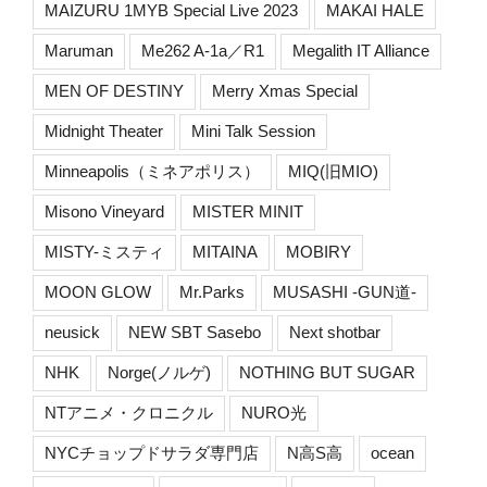
MAIZURU 1MYB Special Live 2023
MAKAI HALE
Maruman
Me262 A-1a／R1
Megalith IT Alliance
MEN OF DESTINY
Merry Xmas Special
Midnight Theater
Mini Talk Session
Minneapolis（ミネアポリス）
MIQ(旧MIO)
Misono Vineyard
MISTER MINIT
MISTY-ミスティ
MITAINA
MOBIRY
MOON GLOW
Mr.Parks
MUSASHI -GUN道-
neusick
NEW SBT Sasebo
Next shotbar
NHK
Norge(ノルゲ)
NOTHING BUT SUGAR
NTアニメ・クロニクル
NURO光
NYCチョップドサラダ専門店
N高S高
ocean