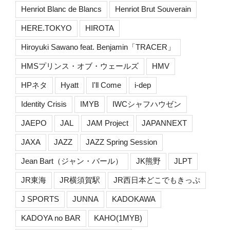
Henriot Blanc de Blancs
Henriot Brut Souverain
HERE.TOKYO
HIROTA
Hiroyuki Sawano feat. Benjamin「TRACER」
HMSプリンス・オブ・ウェールズ
HMV
HPネタ
Hyatt
I'll Come
i-dep
Identity Crisis
IMYB
IWCシャフハウゼン
JAEPO
JAL
JAM Project
JAPANNEXT
JAXA
JAZZ
JAZZ Spring Session
Jean Bart（ジャン・バール）
JK熊野
JLPT
JR東海
JR横須賀駅
JR西日本どこでもきっぷ
J SPORTS
JUNNA
KADOKAWA
KADOYA no BAR
KAHO(1MYB)