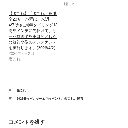
艦これ
【艦これ】「艦これ」稼働
全20サーバ群は、来週
4/7(火)に周年タイミング13
周年メンテに先駆けて、サ
ーバ群整備を主目的とした
比較的小型のメンテナンス
を実施します。(2026/4/2)
2026年4月2日
艦これ
カ
艦これ
テ
タ
2025春イベ
、
ゲーム内イベント
、
艦これ
、
運営
ゴ
グ
リ
ー
コメントを残す