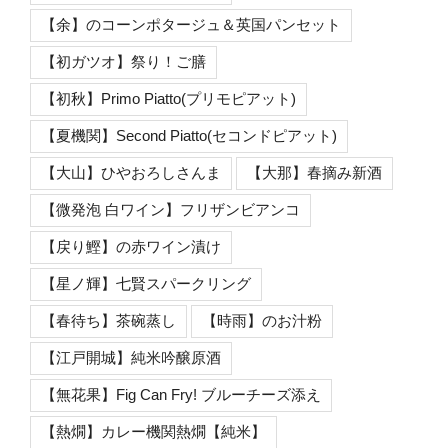
【余】のコーンポタージュ＆英国パンセット
【初ガツオ】祭り！ご膳
【初秋】Primo Piatto(プリモピアット)
【夏機関】Second Piatto(セコンドピアット)
【大山】ひやおろしさんま
【大那】春摘み新酒
【微発泡 白ワイン】フリザンビアンコ
【戻り鰹】の赤ワイン漬け
【星ノ輝】七賢スパークリング
【春待ち】茶碗蒸し
【時雨】のお汁粉
【江戸開城】純米吟醸原酒
【無花果】Fig Can Fry! ブルーチーズ添え
【熱燗】カレー機関熱燗【純米】