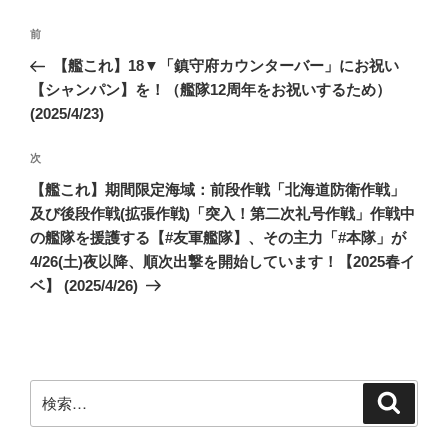
投
前
前
稿
の
【艦これ】18▼「鎮守府カウンターバー」にお祝い
ナ
投
【シャンパン】を！（艦隊12周年をお祝いするため）
ビ
稿
(2025/4/23)
ゲ
次
次
ー
の
シ
【艦これ】期間限定海域：前段作戦「北海道防衛作戦」
投
及び後段作戦(拡張作戦)「突入！第二次礼号作戦」作戦中
ョ
稿
の艦隊を援護する【#友軍艦隊】、その主力「#本隊」が
ン
4/26(土)夜以降、順次出撃を開始しています！【2025春イ
ベ】 (2025/4/26)
検
検
索
索: