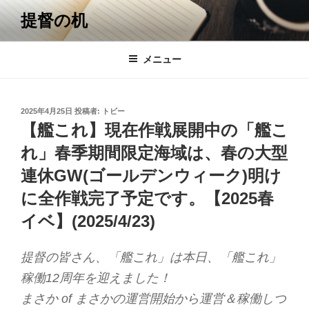
コ
提督の机
ン
テ
ン
メニュー
ツ
へ
ス
投
2025年4月25日
投稿者:
トビー
キ
稿
【艦これ】現在作戦展開中の「艦こ
日:
ッ
れ」春季期間限定海域は、春の大型
プ
連休GW(ゴールデンウィーク)明け
に全作戦完了予定です。【2025春
イベ】(2025/4/23)
提督の皆さん、「艦これ」は本日、「艦これ」
稼働12周年を迎えました！
まさか of まさかの運営開始から運営＆稼働しつ