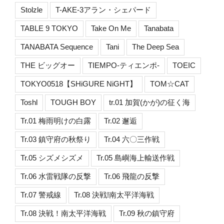
Stolzle
T-AKE-3アラン・シェパード
TABLE 9 TOKYO
Take On Me
Tanabata
TANABATA Sequence
Tani
The Deep Sea
THE ビッグオー
TIEMPO-ティエンポ-
TOEIC
TOKYO0518【SHiGURE NiGHT】
TOM☆CAT
Toshl
TOUGH BOY
tr.01 加賀(かが)の征く海
Tr.01 梅雨明けの白露
Tr.02 邂逅
Tr.03 鎮守府の秋祭り
Tr.04 六〇三作戦
Tr.05 シズメシズメ
Tr.05 島嶼海上輸送作戦
Tr.06 水雷戦隊の反撃
Tr.06 飛龍の反撃
Tr.07 警戒線
Tr.08 決戦!南太平洋海戦
Tr.08 決戦！南太平洋海戦
Tr.09 秋の鎮守府