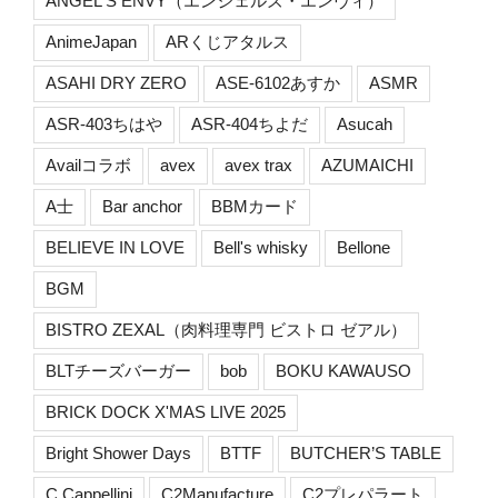
ANGEL'S ENVY（エンジェルズ・エンヴィ）
AnimeJapan
ARくじアタルス
ASAHI DRY ZERO
ASE-6102あすか
ASMR
ASR-403ちはや
ASR-404ちよだ
Asucah
Availコラボ
avex
avex trax
AZUMAICHI
A士
Bar anchor
BBMカード
BELIEVE IN LOVE
Bell's whisky
Bellone
BGM
BISTRO ZEXAL（肉料理専門 ビストロ ゼアル）
BLTチーズバーガー
bob
BOKU KAWAUSO
BRICK DOCK X'MAS LIVE 2025
Bright Shower Days
BTTF
BUTCHER’S TABLE
C.Cappellini
C2Manufacture
C2プレパラート