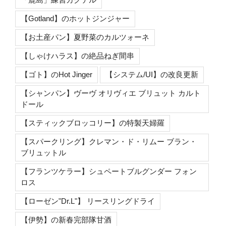
【Gotland】のホットジンジャー
【お土産パン】夏野菜のカルツォーネ
【しゃけハラス】の絶品ねぎ間串
【ゴト】のHot Jinger
【システム/UI】の改良更新
【シャンパン】ヴーヴ オリヴィエ ブリュット カルト
ドール
【スティックブロッコリー】の特製天婦羅
【スパークリング】クレマン・ド・リムー ブラン・
ブリュットル
【フランツケラー】シュペートブルグンダー フォン
ロス
【ローゼン"Dr.L"】 リースリングドライ
【伊勢】の新春完部隊甘酒