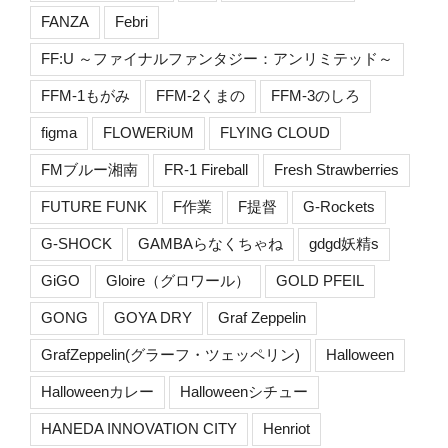
FANZA
Febri
FF:U ～ファイナルファンタジー：アンリミテッド～
FFM-1もがみ
FFM-2くまの
FFM-3のしろ
figma
FLOWERiUM
FLYING CLOUD
FMブルー湘南
FR-1 Fireball
Fresh Strawberries
FUTURE FUNK
F作業
F提督
G-Rockets
G-SHOCK
GAMBAらなくちゃね
gdgd妖精s
GiGO
Gloire（グロワール）
GOLD PFEIL
GONG
GOYA DRY
Graf Zeppelin
GrafZeppelin(グラーフ・ツェッペリン)
Halloween
Halloweenカレー
Halloweenシチュー
HANEDA INNOVATION CITY
Henriot