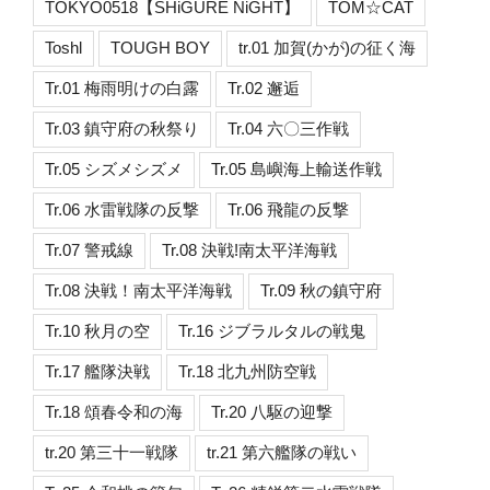
TOKYO0518【SHiGURE NiGHT】
TOM☆CAT
Toshl
TOUGH BOY
tr.01 加賀(かが)の征く海
Tr.01 梅雨明けの白露
Tr.02 邂逅
Tr.03 鎮守府の秋祭り
Tr.04 六〇三作戦
Tr.05 シズメシズメ
Tr.05 島嶼海上輸送作戦
Tr.06 水雷戦隊の反撃
Tr.06 飛龍の反撃
Tr.07 警戒線
Tr.08 決戦!南太平洋海戦
Tr.08 決戦！南太平洋海戦
Tr.09 秋の鎮守府
Tr.10 秋月の空
Tr.16 ジブラルタルの戦鬼
Tr.17 艦隊決戦
Tr.18 北九州防空戦
Tr.18 頌春令和の海
Tr.20 八駆の迎撃
tr.20 第三十一戦隊
tr.21 第六艦隊の戦い