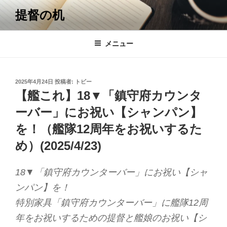
コ
提督の机
ン
テ
ン
メニュー
ツ
へ
ス
投
2025年4月24日
投稿者:
トビー
キ
稿
【艦これ】18▼「鎮守府カウンタ
日:
ッ
ーバー」にお祝い【シャンパン】
プ
を！（艦隊12周年をお祝いするた
め）(2025/4/23)
18▼「鎮守府カウンターバー」にお祝い【シャ
ンパン】を！
特別家具「鎮守府カウンターバー」に艦隊12周
年をお祝いするための提督と艦娘のお祝い【シ