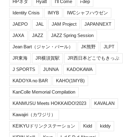
HPネタ
Hyatt
I'll Come
i-dep
Identity Crisis
IMYB
IWCシャフハウゼン
JAEPO
JAL
JAM Project
JAPANNEXT
JAXA
JAZZ
JAZZ Spring Session
Jean Bart（ジャン・バール）
JK熊野
JLPT
JR東海
JR横須賀駅
JR西日本どこでもきっぷ
J SPORTS
JUNNA
KADOKAWA
KADOYA no BAR
KAHO(1MYB)
KanColle Memorial Compilation
KANMUSU Meets HOKKAIDO!2023
KAVALAN
Kawajiri（カワジリ）
KEIKYUドリンクステーション
Kidd
kiddy