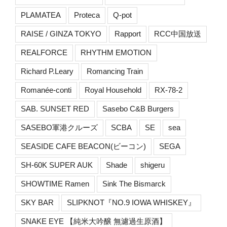
PLAMATEA
Proteca
Q-pot
RAISE / GINZA TOKYO
Rapport
RCC中国放送
REALFORCE
RHYTHM EMOTION
Richard P.Leary
Romancing Train
Romanée-conti
Royal Household
RX-78-2
SAB. SUNSET RED
Sasebo C&B Burgers
SASEBO軍港クルーズ
SCBA
SE
sea
SEASIDE CAFE BEACON(ビーコン)
SEGA
SH-60K SUPER AUK
Shade
shigeru
SHOWTIME Ramen
Sink The Bismarck
SKY BAR
SLIPKNOT『NO.9 IOWA WHISKEY』
SNAKE EYE 【純米大吟醸 無濾過生原酒】