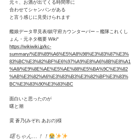
元々、お酒が出てくる時間帯に
合わせてシャンパンがある
と言う感じに見受けられます
艦娘データ早見表/鎮守府カウンターバー – 艦隊これくし
ょん・元ネタ概要 Wiki*
https://wikiwiki.jp/kc-
summary/%E8%89%A6%E5%A8%98%E3%83%87%E3%
83%BC%E3%82%BF%E6%97%A9%E8%A6%8B%E8%A1
%A8/%E9%8E%AE%E5%AE%88%E5%BA%9C%E3%82
%AB%E3%82%A6%E3%83%B3%E3%82%BF%E3%83%
BC%E3%83%90%E3%83%BC
面白いと思ったのが
曙と潮
霙 蒼乃(みぞれ あおの)様
曙ちゃん…！！