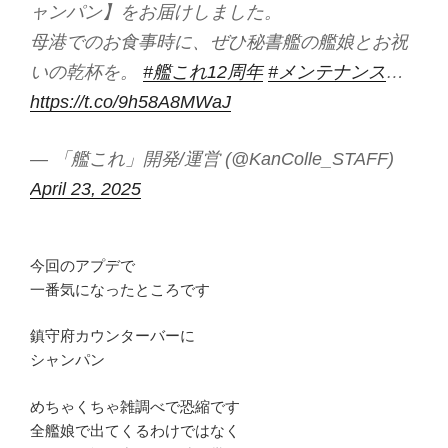
ャンパン】をお届けしました。
母港でのお食事時に、ぜひ秘書艦の艦娘とお祝
いの乾杯を。
#艦これ12周年
#メンテナンス
…
https://t.co/9h58A8MWaJ
— 「艦これ」開発/運営 (@KanColle_STAFF)
April 23, 2025
今回のアプデで
一番気になったところです
鎮守府カウンターバーに
シャンパン
めちゃくちゃ雑調べで恐縮です
全艦娘で出てくるわけではなく