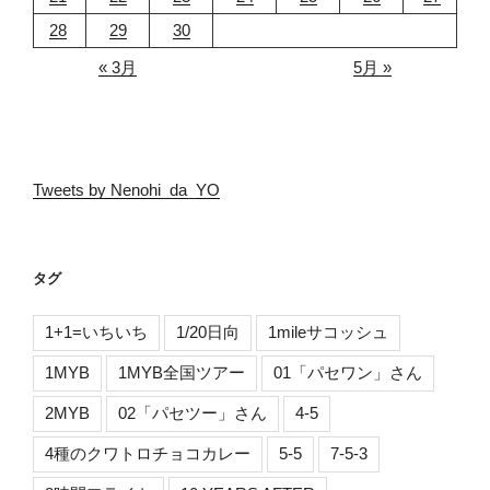
28
29
30
« 3月
5月 »
Tweets by Nenohi_da_YO
タグ
1+1=いちいち
1/20日向
1mileサコッシュ
1MYB
1MYB全国ツアー
01「パセワン」さん
2MYB
02「パセツー」さん
4-5
4種のクワトロチョコカレー
5-5
7-5-3