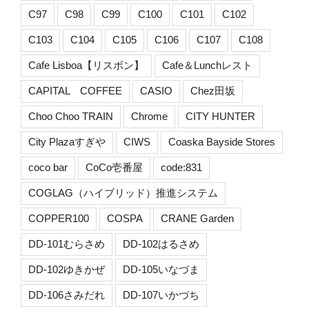
C97
C98
C99
C100
C101
C102
C103
C104
C105
C106
C107
C108
Cafe Lisboa【リスボン】
Cafe＆Lunchレスト
CAPITAL COFFEE
CASIO
Chez田坂
Choo Choo TRAIN
Chrome
CITY HUNTER
City Plazaすぎや
CIWS
Coaska Bayside Stores
coco bar
CoCo壱番屋
code:831
COGLAG（ハイブリッド）推進システム
COPPER100
COSPA
CRANE Garden
DD-101むらさめ
DD-102はるさめ
DD-102ゆきかぜ
DD-105いなづま
DD-106さみだれ
DD-107いかづち