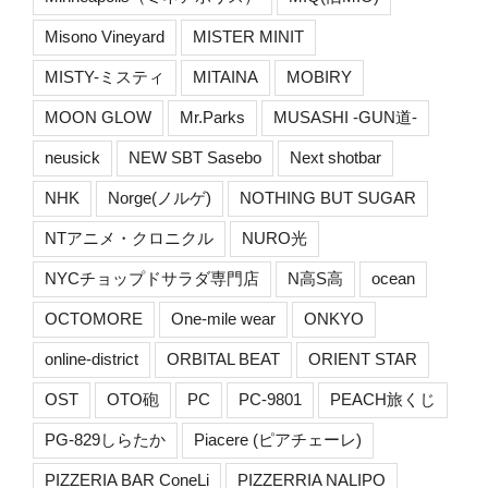
Misono Vineyard
MISTER MINIT
MISTY-ミスティ
MITAINA
MOBIRY
MOON GLOW
Mr.Parks
MUSASHI -GUN道-
neusick
NEW SBT Sasebo
Next shotbar
NHK
Norge(ノルゲ)
NOTHING BUT SUGAR
NTアニメ・クロニクル
NURO光
NYCチョップドサラダ専門店
N高S高
ocean
OCTOMORE
One-mile wear
ONKYO
online-district
ORBITAL BEAT
ORIENT STAR
OST
OTO砲
PC
PC-9801
PEACH旅くじ
PG-829しらたか
Piacere (ピアチェーレ)
PIZZERIA BAR ConeLi
PIZZERRIA NALIPO