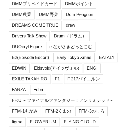
DMMプリペイドカード
DMMポイント
DMM農業
DMM野菜
Dom Pérignon
DREAMS COME TRUE
drew
Drivers Talk Show
Drum（ドラム）
DUOcryl Figure
e-ながさきどっとこむ
E2(Episode Escort)
Early Tokyo Xmas
EATALY
EDWIN
Eidsvold(アイツヴォル)
ENGI
EXILE TAKAHIRO
F1
F 217バイエルン
FANZA
Febri
FF:U ～ファイナルファンタジー：アンリミテッド～
FFM-1もがみ
FFM-2くまの
FFM-3のしろ
figma
FLOWERiUM
FLYING CLOUD