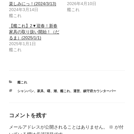
楽しみにっ！(2024/3/13)
2026年4月10日
2024年3月14日
艦これ
艦これ
【艦これ】2▼迎春！新春
家具の取り扱い開始！（だ
るま）(2025/1/1)
2025年1月1日
艦これ
カ
艦これ
テ
タ
シャンパン
、
家具
、
曙
、
潮
、
艦これ
、
運営
、
鎮守府カウンターバー
ゴ
グ
リ
ー
コメントを残す
メールアドレスが公開されることはありません。
※
が付