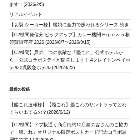
ます！(2026/2/5)
リアルイベント
【切裂 シーカー様】艦娘に全力で嫌われるシリーズ 続き
【C2機関発信分 ピックアップ】カレー機関 Express in 横
須賀鎮守府 2026 (2026/8/7〜2026/9/15)
【C2機関】呉の二つの素敵な「艦これ」公式ホテルか
ら、公式コラボステイが開幕します！ #クレイトンベイホ
テル #呉阪急ホテル (2026/4/22)
最近の投稿
【艦これ速報様】【艦これ】艦これのサントラってどれ
くらい出てるの？(2026/6/12)
【C2機関】ドブ板通り商店街約10店舗の皆さんのご協力
で「艦これ」オリジナル限定ポストカード記念コラボ展
開中です！(2026/8/8)