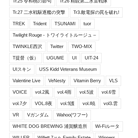
Tr.25 令和桃の節句
Tr.26 精鋭第二水雷戦隊
Tr.27 二水戦駆逐艦の突撃
Tr3.敵電探の罠を破れ!
TREK
Trident
TSUNAMI
tuor
Twilight Rouge - トワイライトルージュ –
TWINKLE西沢
Twitter
TWO-MIX
T提督（仮）
UGUME
UI
UIT-24
UIスキン
USS Kidd Veterans Museum
Valentine Live
VeNesty
Vitamin Berry
VLS
VOICE
vol.2風
vol.4雨
vol.5波
vol.6雪
vol.7夕
VOL.8夜
vol.9護
vol.I暁
vol3.雲
VR
Vガンダム
Wahoo(ワフー)
WHITE DOG BREWING 浦賀醸造所
Wi-Fiルータ
WILLER
Willett 7 y.o. Family Estate
Winners