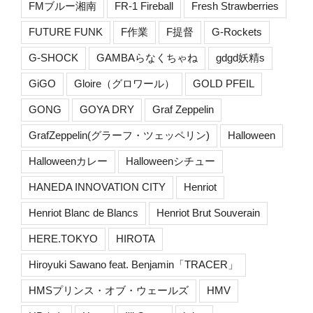
FMブルー湘南
FR-1 Fireball
Fresh Strawberries
FUTURE FUNK
F作業
F提督
G-Rockets
G-SHOCK
GAMBAらなくちゃね
gdgd妖精s
GiGO
Gloire（グロワール）
GOLD PFEIL
GONG
GOYA DRY
Graf Zeppelin
GrafZeppelin(グラーフ・ツェッペリン)
Halloween
Halloweenカレー
Halloweenシチュー
HANEDA INNOVATION CITY
Henriot
Henriot Blanc de Blancs
Henriot Brut Souverain
HERE.TOKYO
HIROTA
Hiroyuki Sawano feat. Benjamin「TRACER」
HMSプリンス・オブ・ウェールズ
HMV