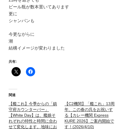
ビール瓶が数本置いてあります
更に
シャンパンも
今更ながらに
潮
結構イメージが変わりました
共有:
関連
【艦これ】今季からの「鎮
【C2機関】「艦これ」13周
守府カウンターバー」
年、この春の呉をお祝いす
【White Day】は、艦娘そ
る【カレー機関 Express
れぞれの特性と時間に合わ
KURE 2026】ご案内開始で
せて変化します。地味にお
す！(2026/4/10)