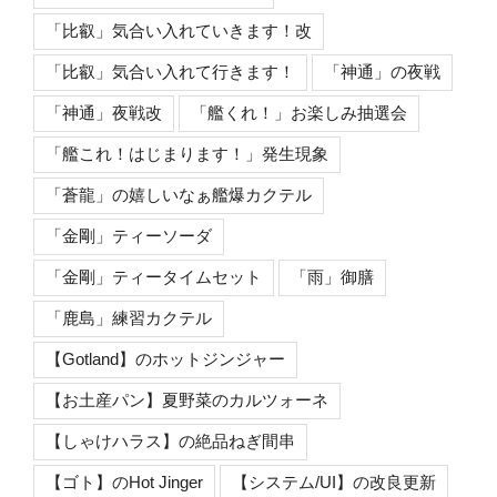
「比叡」気合い入れていきます！改
「比叡」気合い入れて行きます！
「神通」の夜戦
「神通」夜戦改
「艦くれ！」お楽しみ抽選会
「艦これ！はじまります！」発生現象
「蒼龍」の嬉しいなぁ艦爆カクテル
「金剛」ティーソーダ
「金剛」ティータイムセット
「雨」御膳
「鹿島」練習カクテル
【Gotland】のホットジンジャー
【お土産パン】夏野菜のカルツォーネ
【しゃけハラス】の絶品ねぎ間串
【ゴト】のHot Jinger
【システム/UI】の改良更新