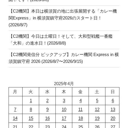
【C2機関】本日は横須賀の地に出張展開する「カレー機
関Express」in 横須賀鎮守府2026のスタート日！
(2026/8/7)
【C2機関】今日は土曜日！そして、大和型戦艦一番艦
「大和」の進水日！(2026/8/8)
【C2機関発信分 ピックアップ】カレー機関 Express in 横
須賀鎮守府 2026 (2026/8/7〜2026/9/15)
2025年4月
月
火
水
木
金
土
日
1
2
3
4
5
6
7
8
9
10
11
12
13
14
15
16
17
18
19
20
21
22
23
24
25
26
27