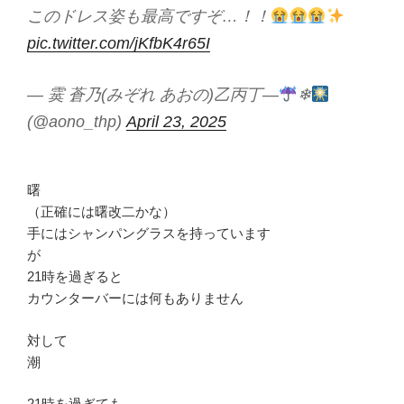
このドレス姿も最高ですぞ…！！
pic.twitter.com/jKfbK4r65I
— 霙 蒼乃(みぞれ あおの)乙丙丁—
❄
(@aono_thp)
April 23, 2025
曙
（正確には曙改二かな）
手にはシャンパングラスを持っています
が
21時を過ぎると
カウンターバーには何もありません
対して
潮
21時を過ぎても