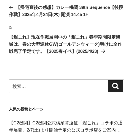
稿
の
【帰宅直後の感想】カレー機関 39th Sequence【後段
ナ
投
作戦】2025年4月24日(木) 開演 14:45 1F
ビ
稿
ゲ
次
次
の
ー
【艦これ】現在作戦展開中の「艦これ」春季期間限定海
投
シ
域は、春の大型連休GW(ゴールデンウィーク)明けに全作
稿
戦完了予定です。【2025春イベ】(2025/4/23)
ョ
ン
検
検
索
索:
人気の投稿とページ
【C2機関】C2機関公式横須賀遠征「艦これ」コラボの通
年展開、2/7(土)より開始予定の公式コラボ店をご案内し