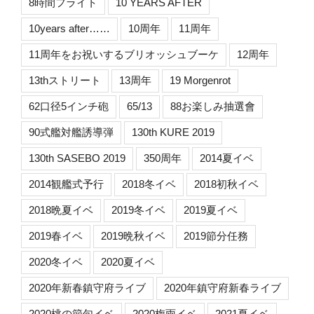
8時間フライト
10 YEARS AFTER
10years after……
10周年
11周年
11周年をお祝いするブリオッシュブーケ
12周年
13thストリート
13周年
19 Morgenrot
62口径5インチ砲
65/13
88お楽しみ抽選會
90式艦対艦誘導弾
130th KURE 2019
130th SASEBO 2019
350周年
2014夏イベ
2014観艦式予行
2018冬イベ
2018初秋イベ
2018晩夏イベ
2019冬イベ
2019夏イベ
2019春イベ
2019晩秋イベ
2019節分任務
2020冬イベ
2020夏イベ
2020年新春鎮守府ライブ
2020年鎮守府新春ライブ
2020桃の節句イベ
2020梅雨イベ
2021夏イベ