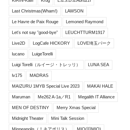
KIRIN-KaiII
Krug
L.d.S.D.d.Abruzzi
Last Christmas(Wham!)
LAWSON
Le Havre de Paix Rouge
Lemoned Raymond
Let's not say "good-bye"
LEUCHTTURM1917
Live2D
LogCafe HICKORY
LOVE埼玉パーク
lucano
LuigeTorelli
Luigi Torelli（ルイージ・トレッリ）
LUNA SEA
lv175
MADRAS
MAIZURU 1MYB Special Live 2023
MAKAI HALE
Maruman
Me262 A-1a／R1
Megalith IT Alliance
MEN OF DESTINY
Merry Xmas Special
Midnight Theater
Mini Talk Session
Minneapolis（ミネアポリス）
MIQ(旧MIO)