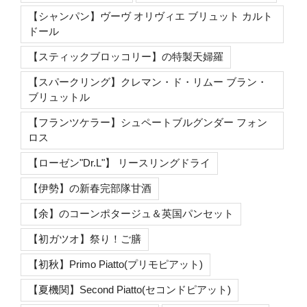
【シャンパン】ヴーヴ オリヴィエ ブリュット カルト
ドール
【スティックブロッコリー】の特製天婦羅
【スパークリング】クレマン・ド・リムー ブラン・
ブリュットル
【フランツケラー】シュペートブルグンダー フォン
ロス
【ローゼン"Dr.L"】 リースリングドライ
【伊勢】の新春完部隊甘酒
【余】のコーンポタージュ＆英国パンセット
【初ガツオ】祭り！ご膳
【初秋】Primo Piatto(プリモピアット)
【夏機関】Second Piatto(セコンドピアット)