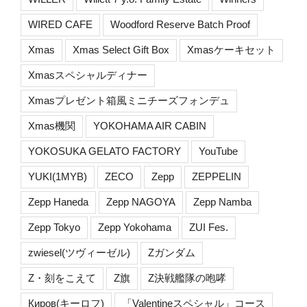
WIRED CAFE
Woodford Reserve Batch Proof
Xmas
Xmas Select Gift Box
Xmasケーキセット
Xmasスペシャルディナー
Xmasプレゼント箱風ミニチーズフォンデュ
Xmas機関
YOKOHAMA AIR CABIN
YOKOSUKA GELATO FACTORY
YouTube
YUKI(1MYB)
ZECO
Zepp
ZEPPELIN
Zepp Haneda
Zepp NAGOYA
Zepp Namba
Zepp Tokyo
Zepp Yokohama
ZUI Fes.
zwiesel(ツヴィーゼル)
Zガンダム
Z・刻をこえて
Z旗
Z決戦艦隊の咆哮
Киров(キーロフ)
「Valentineスペシャル」コース