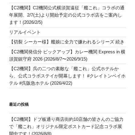
【C2機関】C2機関公式横須賀遠征「艦これ」コラボの通
年展開、2/7(土)より開始予定の公式コラボ店をご案内し
ます！(2026/2/5)
リアルイベント
【切裂 シーカー様】艦娘に全力で嫌われるシリーズ 続き
【C2機関発信分 ピックアップ】カレー機関 Express in 横
須賀鎮守府 2026 (2026/8/7〜2026/9/15)
【C2機関】呉の二つの素敵な「艦これ」公式ホテルか
ら、公式コラボステイが開幕します！ #クレイトンベイホ
テル #呉阪急ホテル (2026/4/22)
最近の投稿
【C2機関】ドブ板通り商店街約10店舗の皆さんのご協力
で「艦これ」オリジナル限定ポストカード記念コラボ展
開中です！(2026/8/8)