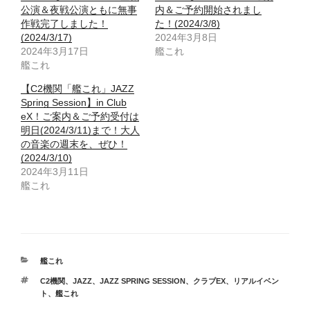
公演＆夜戦公演ともに無事
内＆ご予約開始されまし
作戦完了しました！
た！(2024/3/8)
(2024/3/17)
2024年3月8日
2024年3月17日
艦これ
艦これ
【C2機関「艦これ」JAZZ
Spring Session】in Club
eX！ご案内＆ご予約受付は
明日(2024/3/11)まで！大人
の音楽の週末を、ぜひ！
(2024/3/10)
2024年3月11日
艦これ
カ
艦これ
テ
タ
C2機関
、
JAZZ
、
JAZZ SPRING SESSION
、
クラブEX
、
リアルイベン
ゴ
グ
ト
、
艦これ
リ
ー