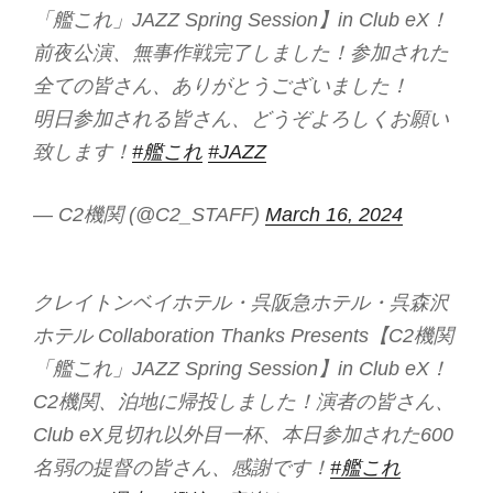
「艦これ」JAZZ Spring Session】in Club eX！
前夜公演、無事作戦完了しました！参加された
全ての皆さん、ありがとうございました！
明日参加される皆さん、どうぞよろしくお願い
致します！
#艦これ
#JAZZ
— C2機関 (@C2_STAFF)
March 16, 2024
クレイトンベイホテル・呉阪急ホテル・呉森沢
ホテル Collaboration Thanks Presents【C2機関
「艦これ」JAZZ Spring Session】in Club eX！
C2機関、泊地に帰投しました！演者の皆さん、
Club eX見切れ以外目一杯、本日参加された600
名弱の提督の皆さん、感謝です！
#艦これ