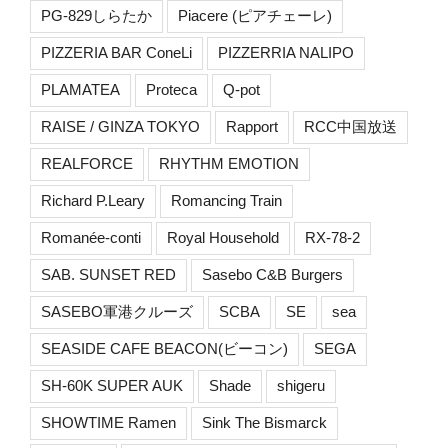
PG-829しらたか
Piacere (ピアチェーレ)
PIZZERIA BAR ConeLi
PIZZERRIA NALIPO
PLAMATEA
Proteca
Q-pot
RAISE / GINZA TOKYO
Rapport
RCC中国放送
REALFORCE
RHYTHM EMOTION
Richard P.Leary
Romancing Train
Romanée-conti
Royal Household
RX-78-2
SAB. SUNSET RED
Sasebo C&B Burgers
SASEBO軍港クルーズ
SCBA
SE
sea
SEASIDE CAFE BEACON(ビーコン)
SEGA
SH-60K SUPER AUK
Shade
shigeru
SHOWTIME Ramen
Sink The Bismarck