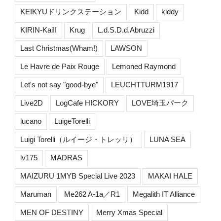
KEIKYUドリンクステーション
Kidd
kiddy
KIRIN-KaiII
Krug
L.d.S.D.d.Abruzzi
Last Christmas(Wham!)
LAWSON
Le Havre de Paix Rouge
Lemoned Raymond
Let's not say "good-bye"
LEUCHTTURM1917
Live2D
LogCafe HICKORY
LOVE埼玉パーク
lucano
LuigeTorelli
Luigi Torelli（ルイージ・トレッリ）
LUNA SEA
lv175
MADRAS
MAIZURU 1MYB Special Live 2023
MAKAI HALE
Maruman
Me262 A-1a／R1
Megalith IT Alliance
MEN OF DESTINY
Merry Xmas Special