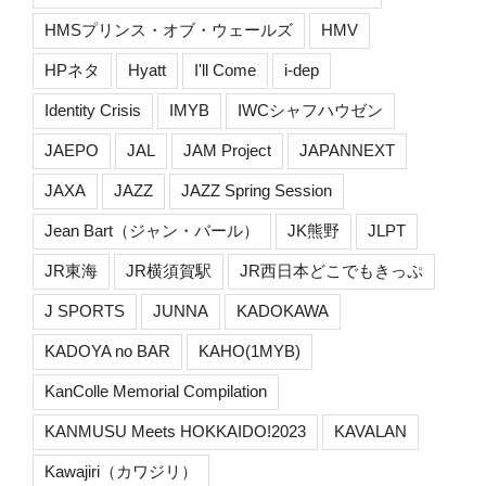
HMSプリンス・オブ・ウェールズ
HMV
HPネタ
Hyatt
I'll Come
i-dep
Identity Crisis
IMYB
IWCシャフハウゼン
JAEPO
JAL
JAM Project
JAPANNEXT
JAXA
JAZZ
JAZZ Spring Session
Jean Bart（ジャン・バール）
JK熊野
JLPT
JR東海
JR横須賀駅
JR西日本どこでもきっぷ
J SPORTS
JUNNA
KADOKAWA
KADOYA no BAR
KAHO(1MYB)
KanColle Memorial Compilation
KANMUSU Meets HOKKAIDO!2023
KAVALAN
Kawajiri（カワジリ）