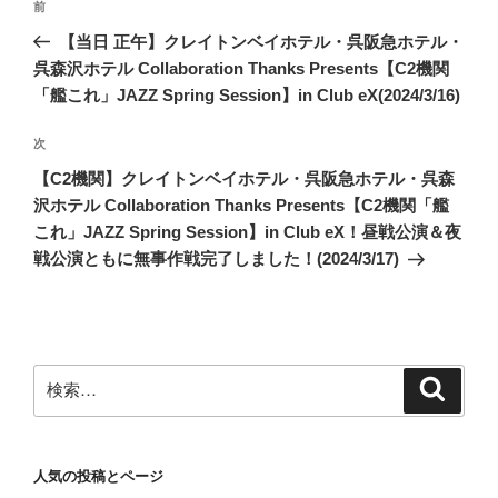
前
前
稿
の
【当日 正午】クレイトンベイホテル・呉阪急ホテル・
ナ
投
呉森沢ホテル Collaboration Thanks Presents【C2機関
ビ
稿
「艦これ」JAZZ Spring Session】in Club eX(2024/3/16)
ゲ
次
次
ー
の
シ
【C2機関】クレイトンベイホテル・呉阪急ホテル・呉森
投
沢ホテル Collaboration Thanks Presents【C2機関「艦
ョ
稿
これ」JAZZ Spring Session】in Club eX！昼戦公演＆夜
ン
戦公演ともに無事作戦完了しました！(2024/3/17)
検
検
索
索:
人気の投稿とページ