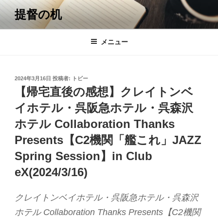
コ
提督の机
ン
テ
ン
メニュー
ツ
へ
ス
投
2024年3月16日
投稿者:
トビー
キ
稿
【帰宅直後の感想】クレイトンベ
日:
ッ
イホテル・呉阪急ホテル・呉森沢
プ
ホテル Collaboration Thanks
Presents【C2機関「艦これ」JAZZ
Spring Session】in Club
eX(2024/3/16)
クレイトンベイホテル・呉阪急ホテル・呉森沢
ホテル Collaboration Thanks Presents【C2機関