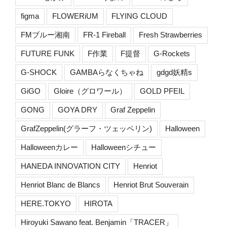
figma
FLOWERiUM
FLYING CLOUD
FMブルー湘南
FR-1 Fireball
Fresh Strawberries
FUTURE FUNK
F作業
F提督
G-Rockets
G-SHOCK
GAMBAらなくちゃね
gdgd妖精s
GiGO
Gloire（グロワール）
GOLD PFEIL
GONG
GOYA DRY
Graf Zeppelin
GrafZeppelin(グラーフ・ツェッペリン)
Halloween
Halloweenカレー
Halloweenシチュー
HANEDA INNOVATION CITY
Henriot
Henriot Blanc de Blancs
Henriot Brut Souverain
HERE.TOKYO
HIROTA
Hiroyuki Sawano feat. Benjamin「TRACER」