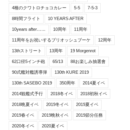
4種のクワトロチョコカレー
5-5
7-5-3
8時間フライト
10 YEARS AFTER
10years after……
10周年
11周年
11周年をお祝いするブリオッシュブーケ
12周年
13thストリート
13周年
19 Morgenrot
62口径5インチ砲
65/13
88お楽しみ抽選會
90式艦対艦誘導弾
130th KURE 2019
130th SASEBO 2019
350周年
2014夏イベ
2014観艦式予行
2018冬イベ
2018初秋イベ
2018晩夏イベ
2019冬イベ
2019夏イベ
2019春イベ
2019晩秋イベ
2019節分任務
2020冬イベ
2020夏イベ