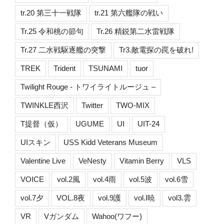
tr.20 第三十一戦隊
tr.21 第六艦隊の戦い
Tr.25 令和桃の節句
Tr.26 精鋭第二水雷戦隊
Tr.27 二水戦駆逐艦の突撃
Tr3.敵電探の罠を破れ!
TREK
Trident
TSUNAMI
tuor
Twilight Rouge - トワイライトルージュ –
TWINKLE西沢
Twitter
TWO-MIX
T提督（仮）
UGUME
UI
UIT-24
UIスキン
USS Kidd Veterans Museum
Valentine Live
VeNesty
Vitamin Berry
VLS
VOICE
vol.2風
vol.4雨
vol.5波
vol.6雪
vol.7夕
VOL.8夜
vol.9護
vol.I暁
vol3.雲
VR
Vガンダム
Wahoo(ワフー)