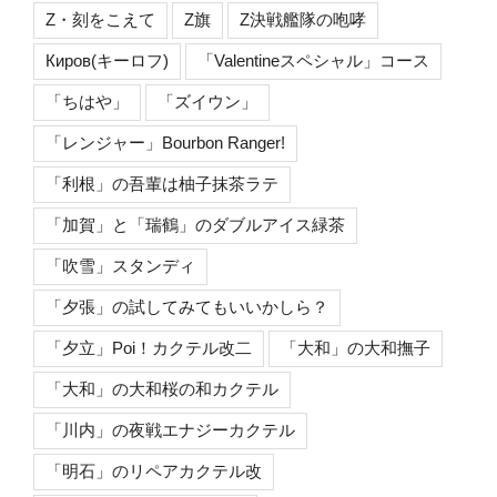
Z・刻をこえて
Z旗
Z決戦艦隊の咆哮
Киров(キーロフ)
「Valentineスペシャル」コース
「ちはや」
「ズイウン」
「レンジャー」Bourbon Ranger!
「利根」の吾輩は柚子抹茶ラテ
「加賀」と「瑞鶴」のダブルアイス緑茶
「吹雪」スタンディ
「夕張」の試してみてもいいかしら？
「夕立」Poi！カクテル改二
「大和」の大和撫子
「大和」の大和桜の和カクテル
「川内」の夜戦エナジーカクテル
「明石」のリペアカクテル改