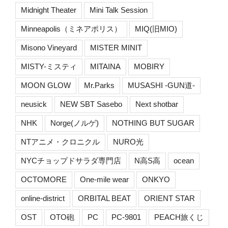
Midnight Theater
Mini Talk Session
Minneapolis（ミネアポリス）
MIQ(旧MIO)
Misono Vineyard
MISTER MINIT
MISTY-ミスティ
MITAINA
MOBIRY
MOON GLOW
Mr.Parks
MUSASHI -GUN道-
neusick
NEW SBT Sasebo
Next shotbar
NHK
Norge(ノルゲ)
NOTHING BUT SUGAR
NTアニメ・クロニクル
NURO光
NYCチョップドサラダ専門店
N高S高
ocean
OCTOMORE
One-mile wear
ONKYO
online-district
ORBITAL BEAT
ORIENT STAR
OST
OTO砲
PC
PC-9801
PEACH旅くじ