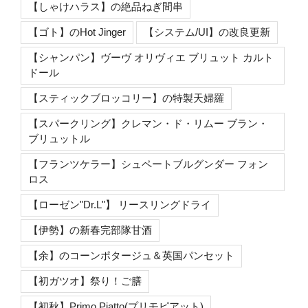
【しゃけハラス】の絶品ねぎ間串
【ゴト】のHot Jinger
【システム/UI】の改良更新
【シャンパン】ヴーヴ オリヴィエ ブリュット カルト
ドール
【スティックブロッコリー】の特製天婦羅
【スパークリング】クレマン・ド・リムー ブラン・
ブリュットル
【フランツケラー】シュペートブルグンダー フォン
ロス
【ローゼン"Dr.L"】 リースリングドライ
【伊勢】の新春完部隊甘酒
【余】のコーンポタージュ＆英国パンセット
【初ガツオ】祭り！ご膳
【初秋】Primo Piatto(プリモピアット)