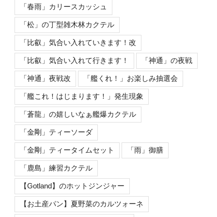
「春雨」カリースカッシュ
「松」の丁型雑木林カクテル
「比叡」気合い入れていきます！改
「比叡」気合い入れて行きます！
「神通」の夜戦
「神通」夜戦改
「艦くれ！」お楽しみ抽選会
「艦これ！はじまります！」発生現象
「蒼龍」の嬉しいなぁ艦爆カクテル
「金剛」ティーソーダ
「金剛」ティータイムセット
「雨」御膳
「鹿島」練習カクテル
【Gotland】のホットジンジャー
【お土産パン】夏野菜のカルツォーネ