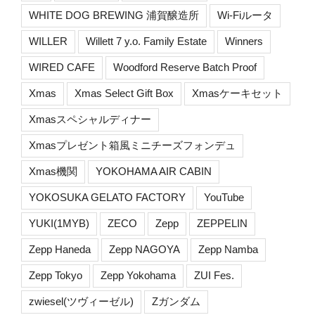
WHITE DOG BREWING 浦賀醸造所
Wi-Fiルータ
WILLER
Willett 7 y.o. Family Estate
Winners
WIRED CAFE
Woodford Reserve Batch Proof
Xmas
Xmas Select Gift Box
Xmasケーキセット
Xmasスペシャルディナー
Xmasプレゼント箱風ミニチーズフォンデュ
Xmas機関
YOKOHAMA AIR CABIN
YOKOSUKA GELATO FACTORY
YouTube
YUKI(1MYB)
ZECO
Zepp
ZEPPELIN
Zepp Haneda
Zepp NAGOYA
Zepp Namba
Zepp Tokyo
Zepp Yokohama
ZUI Fes.
zwiesel(ツヴィーゼル)
Zガンダム