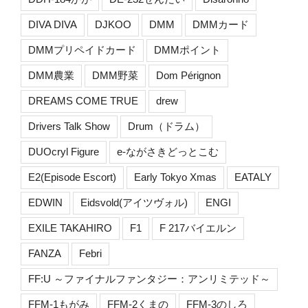
DIVA DIVA
DJKOO
DMM
DMMカード
DMMプリペイドカード
DMMポイント
DMM農業
DMM野菜
Dom Pérignon
DREAMS COME TRUE
drew
Drivers Talk Show
Drum（ドラム）
DUOcryl Figure
e-ながさきどっとこむ
E2(Episode Escort)
Early Tokyo Xmas
EATALY
EDWIN
Eidsvold(アイツヴォル)
ENGI
EXILE TAKAHIRO
F1
F 217バイエルン
FANZA
Febri
FF:U ～ファイナルファンタジー：アンリミテッド～
FFM-1もがみ
FFM-2くまの
FFM-3のしろ