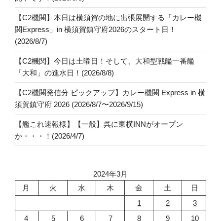
【C2機関】本日は横須賀の地に出張展開する「カレー機
関Express」in 横須賀鎮守府2026のスタート日！
(2026/8/7)
【C2機関】今日は土曜日！そして、大和型戦艦一番艦
「大和」の進水日！(2026/8/8)
【C2機関発信分 ピックアップ】カレー機関 Express in 横
須賀鎮守府 2026 (2026/8/7〜2026/9/15)
【艦これ速報様】【一般】呉に東横INNがオープン
か・・・！(2026/4/7)
2024年3月
月
火
水
木
金
土
日
1
2
3
4
5
6
7
8
9
10