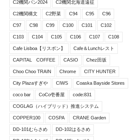
C2機関パン2024
C2機関北海道遠征
C2機関構文
C2野菜
C94
C95
C96
C97
C98
C99
C100
C101
C102
C103
C104
C105
C106
C107
C108
Cafe Lisboa【リスボン】
Cafe＆Lunchレスト
CAPITAL COFFEE
CASIO
Chez田坂
Choo Choo TRAIN
Chrome
CITY HUNTER
City Plazaすぎや
CIWS
Coaska Bayside Stores
coco bar
CoCo壱番屋
code:831
COGLAG（ハイブリッド）推進システム
COPPER100
COSPA
CRANE Garden
DD-101むらさめ
DD-102はるさめ