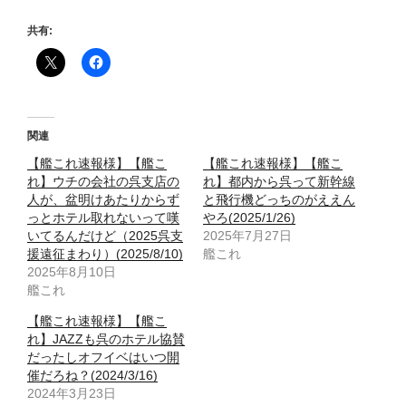
共有:
関連
【艦これ速報様】【艦こ
【艦これ速報様】【艦こ
れ】ウチの会社の呉支店の
れ】都内から呉って新幹線
人が、盆明けあたりからず
と飛行機どっちのがええん
っとホテル取れないって嘆
やろ(2025/1/26)
いてるんだけど（2025呉支
2025年7月27日
援遠征まわり）(2025/8/10)
艦これ
2025年8月10日
艦これ
【艦これ速報様】【艦こ
れ】JAZZも呉のホテル協賛
だったしオフイベはいつ開
催だろね？(2024/3/16)
2024年3月23日