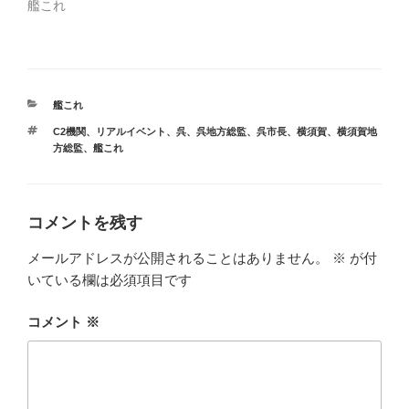
艦これ
カ
艦これ
テ
タ
C2機関
、
リアルイベント
、
呉
、
呉地方総監
、
呉市長
、
横須賀
、
横須賀地
ゴ
グ
方総監
、
艦これ
リ
ー
コメントを残す
メールアドレスが公開されることはありません。
※
が付
いている欄は必須項目です
コメント
※