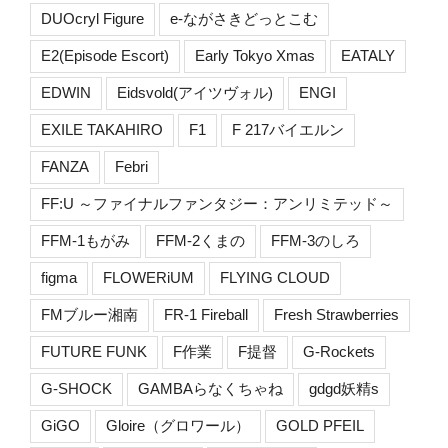
DUOcryl Figure
e-ながさきどっとこむ
E2(Episode Escort)
Early Tokyo Xmas
EATALY
EDWIN
Eidsvold(アイツヴォル)
ENGI
EXILE TAKAHIRO
F1
F 217バイエルン
FANZA
Febri
FF:U ～ファイナルファンタジー：アンリミテッド～
FFM-1もがみ
FFM-2くまの
FFM-3のしろ
figma
FLOWERiUM
FLYING CLOUD
FMブルー湘南
FR-1 Fireball
Fresh Strawberries
FUTURE FUNK
F作業
F提督
G-Rockets
G-SHOCK
GAMBAらなくちゃね
gdgd妖精s
GiGO
Gloire（グロワール）
GOLD PFEIL