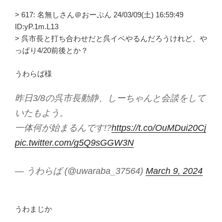
> 617: 名無しさん＠おーぷん 24/03/09(土) 16:59:49
ID:yP.1m.L13
> 呉市長と打ち合わせだと呉イベやるんだろうけれど、や
っぱり4/20前後とか？
うわらば様
昨日3/8の呉市長動静、しーちゃんと会談をして
いたもよう。
一体何が始まるんです!?
https://t.co/OuMDui20Cj
pic.twitter.com/g5Q9sGGW3N
— うわらば (@uwaraba_37564)
March 9, 2024
うわまじか