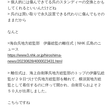
> 個人的には傷んできてる呉のスタンディーの交換とかも
してくれるといいんだけどね
> 呉のは買い取りで永久設置できる代わりに傷んでもその
ままだから
なんと
>海自呉地方総監部 伊藤総監の離任式｜NHK 広島のニ
ュース
https://www3.nhk.or.jp/hiroshima-
news/20230828/4000023431.html
> 離任式は、海上自衛隊呉地方総監部のトップの伊藤弘総
監が２９日づけで呉地方総監部を離れて、横須賀地方総
監として着任するのに伴って開かれ、自衛官らおよそ２
５０人が出席しました。
こちらですね