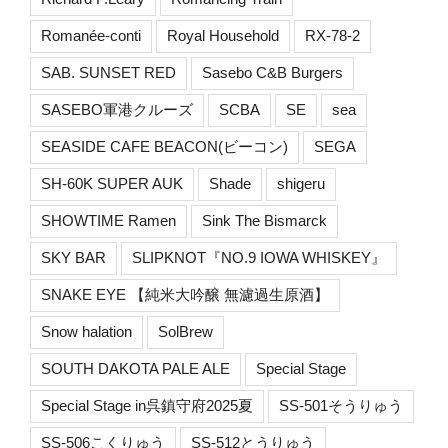
Romanée-conti
Royal Household
RX-78-2
SAB. SUNSET RED
Sasebo C&B Burgers
SASEBO軍港クルーズ
SCBA
SE
sea
SEASIDE CAFE BEACON(ビーコン)
SEGA
SH-60K SUPER AUK
Shade
shigeru
SHOWTIME Ramen
Sink The Bismarck
SKY BAR
SLIPKNOT『NO.9 IOWA WHISKEY』
SNAKE EYE 【純米大吟醸 無濾過生原酒】
Snow halation
SolBrew
SOUTH DAKOTA PALE ALE
Special Stage
Special Stage in呉鎮守府2025夏
SS-501そうりゅう
SS-506こくりゅう
SS-512とうりゅう