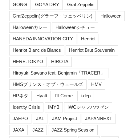
GONG
GOYA DRY
Graf Zeppelin
GrafZeppelin(グラーフ・ツェッペリン)
Halloween
Halloweenカレー
Halloweenシチュー
HANEDA INNOVATION CITY
Henriot
Henriot Blanc de Blancs
Henriot Brut Souverain
HERE.TOKYO
HIROTA
Hiroyuki Sawano feat. Benjamin「TRACER」
HMSプリンス・オブ・ウェールズ
HMV
HPネタ
Hyatt
I'll Come
i-dep
Identity Crisis
IMYB
IWCシャフハウゼン
JAEPO
JAL
JAM Project
JAPANNEXT
JAXA
JAZZ
JAZZ Spring Session