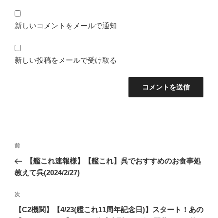
新しいコメントをメールで通知
新しい投稿をメールで受け取る
投
前
前
稿
の
【艦これ速報様】【艦これ】呉でおすすめのお食事処
ナ
投
教えて呉(2024/2/27)
ビ
稿
ゲ
次
次
の
ー
【C2機関】【4/23(艦これ11周年記念日)】スタート！あの