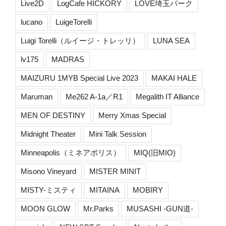
Live2D
LogCafe HICKORY
LOVE埼玉パーク
lucano
LuigeTorelli
Luigi Torelli（ルイージ・トレッリ）
LUNA SEA
lv175
MADRAS
MAIZURU 1MYB Special Live 2023
MAKAI HALE
Maruman
Me262 A-1a／R1
Megalith IT Alliance
MEN OF DESTINY
Merry Xmas Special
Midnight Theater
Mini Talk Session
Minneapolis（ミネアポリス）
MIQ(旧MIO)
Misono Vineyard
MISTER MINIT
MISTY-ミスティ
MITAINA
MOBIRY
MOON GLOW
Mr.Parks
MUSASHI -GUN道-