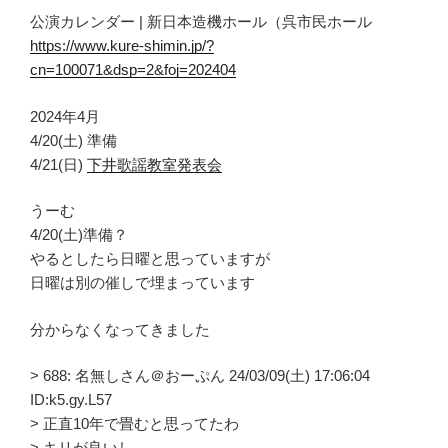
公演カレンダー | 新日本造機ホール（呉市民ホール
https://www.kure-shimin.jp/?
cn=100071&dsp=2&foj=202404
2024年4月
4/20(土) 準備
4/21(日)
下井歌謡教室発表会
うーむ
4/20(土)準備？
やるとしたら日曜と思っていますが
日曜は別の催しで埋まっています
分からなくなってきました
> 688: 名無しさん＠おーぷん 24/03/09(土) 17:06:04
ID:k5.gy.L57
> 正直10年で畳むと思ってたわ
> キリが良いし