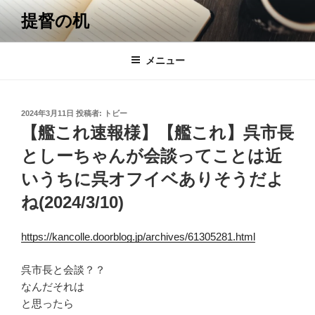
コ
提督の机
ン
テ
ン
メニュー
ツ
へ
ス
投
2024年3月11日
投稿者:
トビー
キ
稿
【艦これ速報様】【艦これ】呉市長
日:
ッ
としーちゃんが会談ってことは近
プ
いうちに呉オフイベありそうだよ
ね(2024/3/10)
https://kancolle.doorblog.jp/archives/61305281.html
呉市長と会談？？
なんだそれは
と思ったら