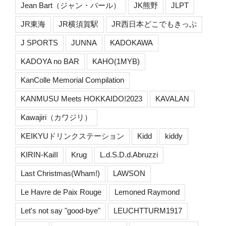
Jean Bart（ジャン・バール）
JK熊野
JLPT
JR東海
JR横須賀駅
JR西日本どこでもきっぷ
J SPORTS
JUNNA
KADOKAWA
KADOYA no BAR
KAHO(1MYB)
KanColle Memorial Compilation
KANMUSU Meets HOKKAIDO!2023
KAVALAN
Kawajiri（カワジリ）
KEIKYUドリンクステーション
Kidd
kiddy
KIRIN-KaiII
Krug
L.d.S.D.d.Abruzzi
Last Christmas(Wham!)
LAWSON
Le Havre de Paix Rouge
Lemoned Raymond
Let's not say "good-bye"
LEUCHTTURM1917