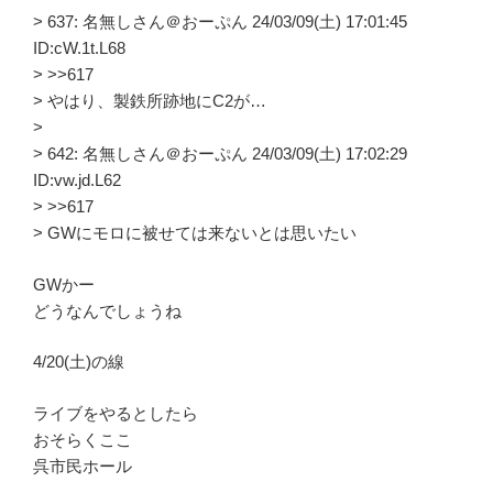
> 637: 名無しさん＠おーぷん 24/03/09(土) 17:01:45
ID:cW.1t.L68
> >>617
> やはり、製鉄所跡地にC2が…
>
> 642: 名無しさん＠おーぷん 24/03/09(土) 17:02:29
ID:vw.jd.L62
> >>617
> GWにモロに被せては来ないとは思いたい
GWかー
どうなんでしょうね
4/20(土)の線
ライブをやるとしたら
おそらくここ
呉市民ホール