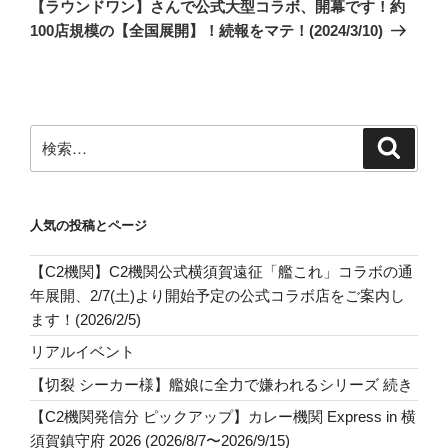
投
シ
【ラウンドワン】さんで公式大型コラボ、開幕です！約
稿
100店規模の【全国展開】！続報をマテ！(2024/3/10)
ョ
ン
検
検
索
索:
人気の投稿とページ
【C2機関】C2機関公式横須賀遠征「艦これ」コラボの通
年展開、2/7(土)より開始予定の公式コラボ店をご案内し
ます！(2026/2/5)
リアルイベント
【切裂 シーカー様】艦娘に全力で嫌われるシリーズ 続き
【C2機関発信分 ピックアップ】カレー機関 Express in 横
須賀鎮守府 2026 (2026/8/7〜2026/9/15)