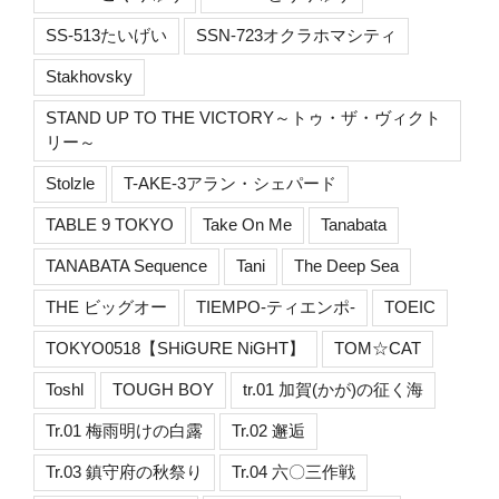
SS-513たいげい
SSN-723オクラホマシティ
Stakhovsky
STAND UP TO THE VICTORY～トゥ・ザ・ヴィクト
リー～
Stolzle
T-AKE-3アラン・シェパード
TABLE 9 TOKYO
Take On Me
Tanabata
TANABATA Sequence
Tani
The Deep Sea
THE ビッグオー
TIEMPO-ティエンポ-
TOEIC
TOKYO0518【SHiGURE NiGHT】
TOM☆CAT
Toshl
TOUGH BOY
tr.01 加賀(かが)の征く海
Tr.01 梅雨明けの白露
Tr.02 邂逅
Tr.03 鎮守府の秋祭り
Tr.04 六〇三作戦