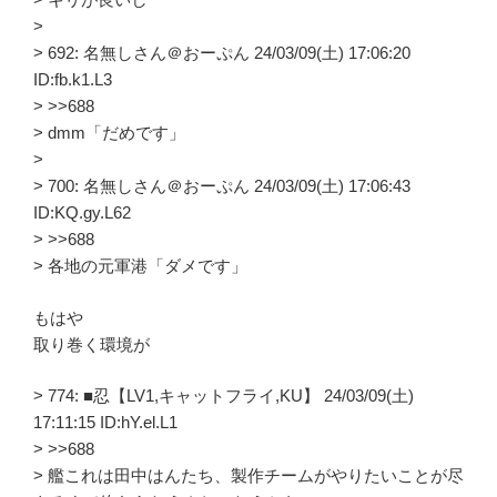
>
> 692: 名無しさん＠おーぷん 24/03/09(土) 17:06:20
ID:fb.k1.L3
> >>688
> dmm「だめです」
>
> 700: 名無しさん＠おーぷん 24/03/09(土) 17:06:43
ID:KQ.gy.L62
> >>688
> 各地の元軍港「ダメです」
もはや
取り巻く環境が
> 774: ■忍【LV1,キャットフライ,KU】 24/03/09(土)
17:11:15 ID:hY.el.L1
> >>688
> 艦これは田中はんたち、製作チームがやりたいことが尽