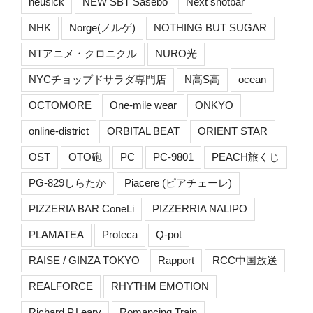
neusick
NEW SBT Sasebo
Next shotbar
NHK
Norge(ノルゲ)
NOTHING BUT SUGAR
NTアニメ・クロニクル
NURO光
NYCチョップドサラダ専門店
N高S高
ocean
OCTOMORE
One-mile wear
ONKYO
online-district
ORBITAL BEAT
ORIENT STAR
OST
OTO砲
PC
PC-9801
PEACH旅くじ
PG-829しらたか
Piacere (ピアチェーレ)
PIZZERIA BAR ConeLi
PIZZERRIA NALIPO
PLAMATEA
Proteca
Q-pot
RAISE / GINZA TOKYO
Rapport
RCC中国放送
REALFORCE
RHYTHM EMOTION
Richard P.Leary
Romancing Train