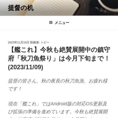
コ
提督の机
ン
テ
ン
メニュー
ツ
へ
ス
投
2023年11月10日
投稿者:
トビー
キ
稿
【艦これ】今秋も絶賛展開中の鎮守
日:
ッ
府「秋刀魚祭り」は今月下旬まで！
プ
(2023/11/09)
提督の皆さん、秋の夜長の秋刀魚漁、お疲れ様
です！
現在「艦これ」ではAndroid版の対応OS更新及
び拡張の準備を進めています。今秋も絶賛展開