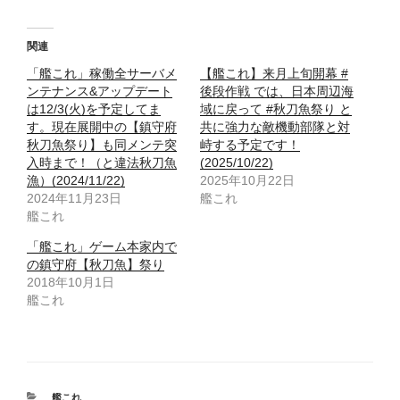
関連
「艦これ」稼働全サーバメ
【艦これ】来月上旬開幕 #
ンテナンス&アップデート
後段作戦 では、日本周辺海
は12/3(火)を予定してま
域に戻って #秋刀魚祭り と
す。現在展開中の【鎮守府
共に強力な敵機動部隊と対
秋刀魚祭り】も同メンテ突
峙する予定です！
入時まで！（と違法秋刀魚
(2025/10/22)
漁）(2024/11/22)
2025年10月22日
2024年11月23日
艦これ
艦これ
「艦これ」ゲーム本家内で
の鎮守府【秋刀魚】祭り
2018年10月1日
艦これ
カ
艦これ