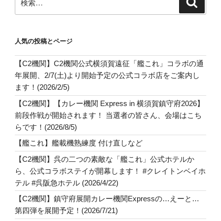
検
索
索:
人気の投稿とページ
【C2機関】C2機関公式横須賀遠征「艦これ」コラボの通
年展開、2/7(土)より開始予定の公式コラボ店をご案内し
ます！(2026/2/5)
【C2機関】【カレー機関 Express in 横須賀鎮守府2026】
前段作戦が開始されます！ 当選者の皆さん、会場はこち
らです！(2026/8/5)
【艦これ】艦載機熟練度 付け直しなど
【C2機関】呉の二つの素敵な「艦これ」公式ホテルか
ら、公式コラボステイが開幕します！ #クレイトンベイホ
テル #呉阪急ホテル (2026/4/22)
【C2機関】鎮守府展開カレー機関Expressの…えーと…
第四弾を展開予定！(2026/7/21)