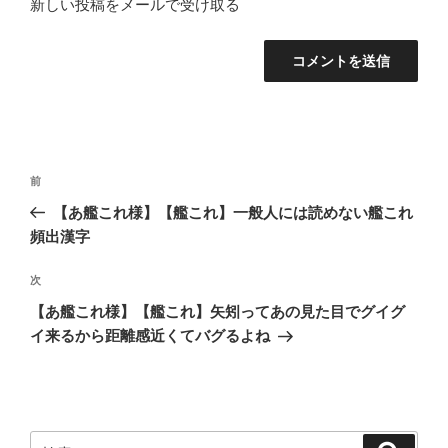
新しい投稿をメールで受け取る
投
前
前
稿
の
【あ艦これ様】【艦これ】一般人には読めない艦これ
ナ
投
頻出漢字
ビ
稿
ゲ
次
次
の
ー
【あ艦これ様】【艦これ】矢矧ってあの見た目でグイグ
投
シ
イ来るから距離感近くてバグるよね
稿
ョ
ン
検