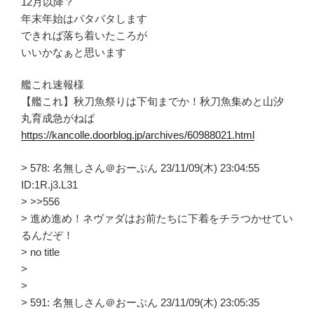
12月以降？
年末年始はバタバタします
できれば落ち着いたころが
いいかなぁと思います
艦これ速報様
【艦これ】秋刀魚祭りは下旬までか！秋刀魚集めと山汐
丸育成急がねば
https://kancolle.doorblog.jp/archives/60988021.html
> 578: 名無しさん＠おーぷん 23/11/09(木) 23:04:55
ID:1R.j3.L31
> >>556
> 進め進め！ネヴァダはお前たちに下着をチラつかせてい
るんだぞ！
> no title
>
>
> 591: 名無しさん＠おーぷん 23/11/09(木) 23:05:35