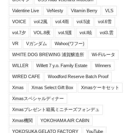
Valentine Live
VeNesty
Vitamin Berry
VLS
VOICE
vol.2風
vol.4雨
vol.5波
vol.6雪
vol.7夕
VOL.8夜
vol.9護
vol.I暁
vol3.雲
VR
Vガンダム
Wahoo(ワフー)
WHITE DOG BREWING 浦賀醸造所
Wi-Fiルータ
WILLER
Willett 7 y.o. Family Estate
Winners
WIRED CAFE
Woodford Reserve Batch Proof
Xmas
Xmas Select Gift Box
Xmasケーキセット
Xmasスペシャルディナー
Xmasプレゼント箱風ミニチーズフォンデュ
Xmas機関
YOKOHAMA AIR CABIN
YOKOSUKA GELATO FACTORY
YouTube