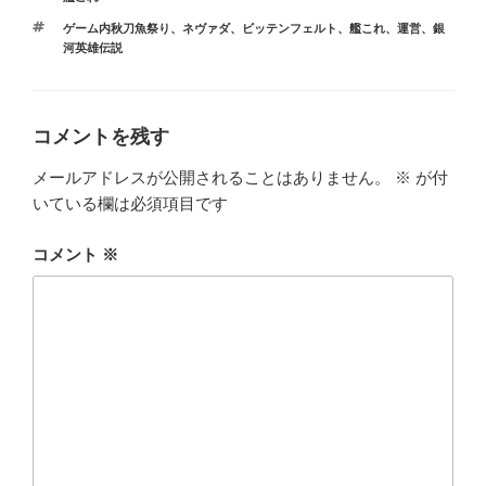
テ
タ
ゲーム内秋刀魚祭り
、
ネヴァダ
、
ビッテンフェルト
、
艦これ
、
運営
、
銀
ゴ
グ
河英雄伝説
リ
ー
コメントを残す
メールアドレスが公開されることはありません。
※
が付
いている欄は必須項目です
コメント
※