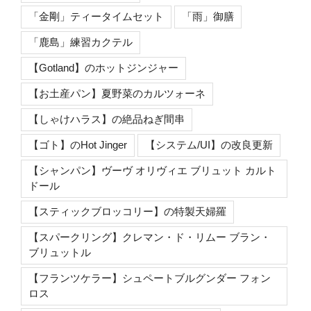
「金剛」ティータイムセット
「雨」御膳
「鹿島」練習カクテル
【Gotland】のホットジンジャー
【お土産パン】夏野菜のカルツォーネ
【しゃけハラス】の絶品ねぎ間串
【ゴト】のHot Jinger
【システム/UI】の改良更新
【シャンパン】ヴーヴ オリヴィエ ブリュット カルト
ドール
【スティックブロッコリー】の特製天婦羅
【スパークリング】クレマン・ド・リムー ブラン・
ブリュットル
【フランツケラー】シュペートブルグンダー フォン
ロス