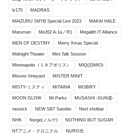
lv175
MADRAS
MAIZURU 1MYB Special Live 2023
MAKAI HALE
Maruman
Me262 A-1a／R1
Megalith IT Alliance
MEN OF DESTINY
Merry Xmas Special
Midnight Theater
Mini Talk Session
Minneapolis（ミネアポリス）
MIQ(旧MIO)
Misono Vineyard
MISTER MINIT
MISTY-ミスティ
MITAINA
MOBIRY
MOON GLOW
Mr.Parks
MUSASHI -GUN道-
neusick
NEW SBT Sasebo
Next shotbar
NHK
Norge(ノルゲ)
NOTHING BUT SUGAR
NTアニメ・クロニクル
NURO光