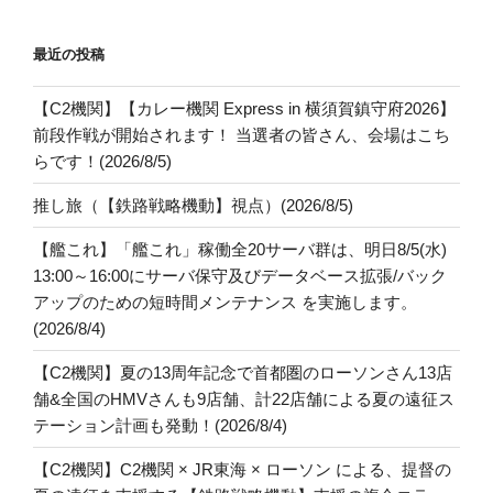
最近の投稿
【C2機関】【カレー機関 Express in 横須賀鎮守府2026】
前段作戦が開始されます！ 当選者の皆さん、会場はこち
らです！(2026/8/5)
推し旅（【鉄路戦略機動】視点）(2026/8/5)
【艦これ】「艦これ」稼働全20サーバ群は、明日8/5(水)
13:00～16:00にサーバ保守及びデータベース拡張/バック
アップのための短時間メンテナンス を実施します。
(2026/8/4)
【C2機関】夏の13周年記念で首都圏のローソンさん13店
舗&全国のHMVさんも9店舗、計22店舗による夏の遠征ス
テーション計画も発動！(2026/8/4)
【C2機関】C2機関 × JR東海 × ローソン による、提督の