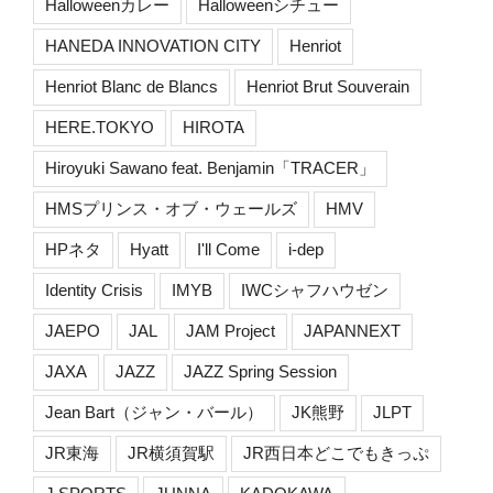
Halloweenカレー
Halloweenシチュー
HANEDA INNOVATION CITY
Henriot
Henriot Blanc de Blancs
Henriot Brut Souverain
HERE.TOKYO
HIROTA
Hiroyuki Sawano feat. Benjamin「TRACER」
HMSプリンス・オブ・ウェールズ
HMV
HPネタ
Hyatt
I'll Come
i-dep
Identity Crisis
IMYB
IWCシャフハウゼン
JAEPO
JAL
JAM Project
JAPANNEXT
JAXA
JAZZ
JAZZ Spring Session
Jean Bart（ジャン・バール）
JK熊野
JLPT
JR東海
JR横須賀駅
JR西日本どこでもきっぷ