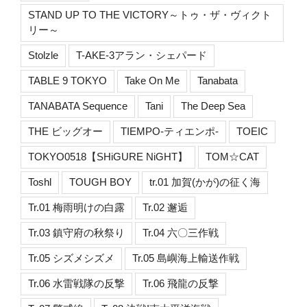
STAND UP TO THE VICTORY～トゥ・ザ・ヴィクト
リー～
Stolzle
T-AKE-3アラン・シェパード
TABLE 9 TOKYO
Take On Me
Tanabata
TANABATA Sequence
Tani
The Deep Sea
THE ビッグオー
TIEMPO-ティエンポ-
TOEIC
TOKYO0518【SHiGURE NiGHT】
TOM☆CAT
Toshl
TOUGH BOY
tr.01 加賀(かが)の征く海
Tr.01 梅雨明けの白露
Tr.02 邂逅
Tr.03 鎮守府の秋祭り
Tr.04 六〇三作戦
Tr.05 シズメシズメ
Tr.05 島嶼海上輸送作戦
Tr.06 水雷戦隊の反撃
Tr.06 飛龍の反撃