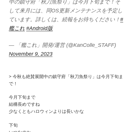
中の鎮守府「秋刀魚祭り」は今月下旬まで！そ
して来月には、同OS更新メンテナンスを予定し
ています。詳しくは、続報をお待ちください！
#
艦これ
#Android版
— 「艦これ」開発/運営 (@KanColle_STAFF)
November 9, 2023
> 今秋も絶賛展開中の鎮守府「秋刀魚祭り」は今月下旬ま
で！
今月下旬まで
結構長めですね
少なくともハロウィンよりは長いかな
下旬