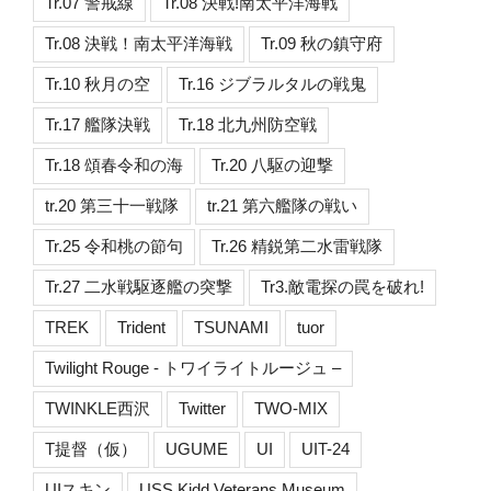
Tr.07 警戒線
Tr.08 決戦!南太平洋海戦
Tr.08 決戦！南太平洋海戦
Tr.09 秋の鎮守府
Tr.10 秋月の空
Tr.16 ジブラルタルの戦鬼
Tr.17 艦隊決戦
Tr.18 北九州防空戦
Tr.18 頌春令和の海
Tr.20 八駆の迎撃
tr.20 第三十一戦隊
tr.21 第六艦隊の戦い
Tr.25 令和桃の節句
Tr.26 精鋭第二水雷戦隊
Tr.27 二水戦駆逐艦の突撃
Tr3.敵電探の罠を破れ!
TREK
Trident
TSUNAMI
tuor
Twilight Rouge - トワイライトルージュ –
TWINKLE西沢
Twitter
TWO-MIX
T提督（仮）
UGUME
UI
UIT-24
UIスキン
USS Kidd Veterans Museum