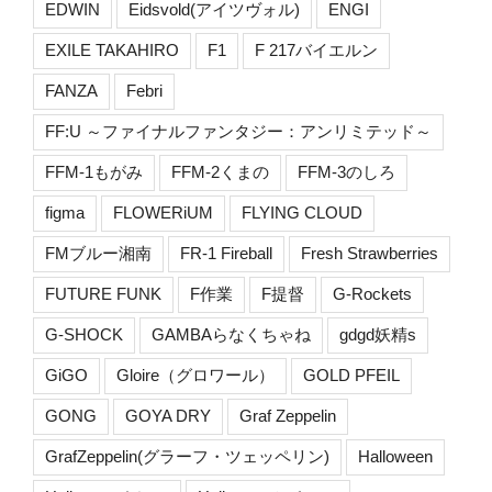
EDWIN
Eidsvold(アイツヴォル)
ENGI
EXILE TAKAHIRO
F1
F 217バイエルン
FANZA
Febri
FF:U ～ファイナルファンタジー：アンリミテッド～
FFM-1もがみ
FFM-2くまの
FFM-3のしろ
figma
FLOWERiUM
FLYING CLOUD
FMブルー湘南
FR-1 Fireball
Fresh Strawberries
FUTURE FUNK
F作業
F提督
G-Rockets
G-SHOCK
GAMBAらなくちゃね
gdgd妖精s
GiGO
Gloire（グロワール）
GOLD PFEIL
GONG
GOYA DRY
Graf Zeppelin
GrafZeppelin(グラーフ・ツェッペリン)
Halloween