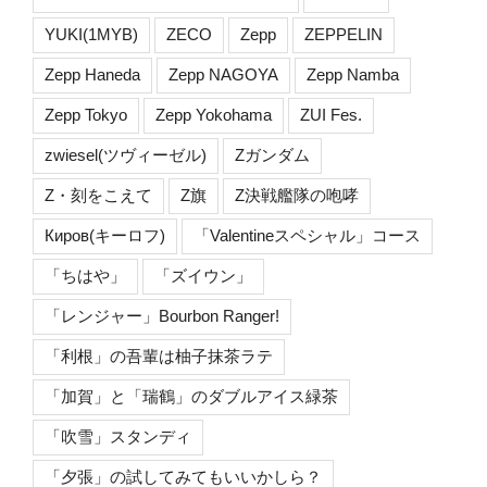
YUKI(1MYB)
ZECO
Zepp
ZEPPELIN
Zepp Haneda
Zepp NAGOYA
Zepp Namba
Zepp Tokyo
Zepp Yokohama
ZUI Fes.
zwiesel(ツヴィーゼル)
Zガンダム
Z・刻をこえて
Z旗
Z決戦艦隊の咆哮
Киров(キーロフ)
「Valentineスペシャル」コース
「ちはや」
「ズイウン」
「レンジャー」Bourbon Ranger!
「利根」の吾輩は柚子抹茶ラテ
「加賀」と「瑞鶴」のダブルアイス緑茶
「吹雪」スタンディ
「夕張」の試してみてもいいかしら？