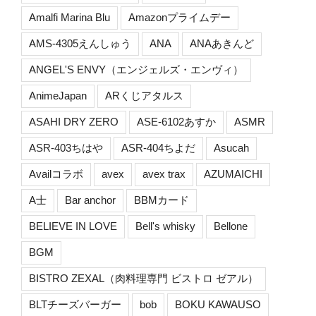
Amalfi Marina Blu
Amazonプライムデー
AMS-4305えんしゅう
ANA
ANAあきんど
ANGEL'S ENVY（エンジェルズ・エンヴィ）
AnimeJapan
ARくじアタルス
ASAHI DRY ZERO
ASE-6102あすか
ASMR
ASR-403ちはや
ASR-404ちよだ
Asucah
Availコラボ
avex
avex trax
AZUMAICHI
A士
Bar anchor
BBMカード
BELIEVE IN LOVE
Bell's whisky
Bellone
BGM
BISTRO ZEXAL（肉料理専門 ビストロ ゼアル）
BLTチーズバーガー
bob
BOKU KAWAUSO