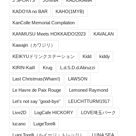
J SPORTS
JUNNA
KADOKAWA
KADOYA no BAR
KAHO(1MYB)
KanColle Memorial Compilation
KANMUSU Meets HOKKAIDO!2023
KAVALAN
Kawajiri（カワジリ）
KEIKYUドリンクステーション
Kidd
kiddy
KIRIN-KaiII
Krug
L.d.S.D.d.Abruzzi
Last Christmas(Wham!)
LAWSON
Le Havre de Paix Rouge
Lemoned Raymond
Let's not say "good-bye"
LEUCHTTURM1917
Live2D
LogCafe HICKORY
LOVE埼玉パーク
lucano
LuigeTorelli
Luigi Torelli（ルイージ・トレッリ）
LUNA SEA