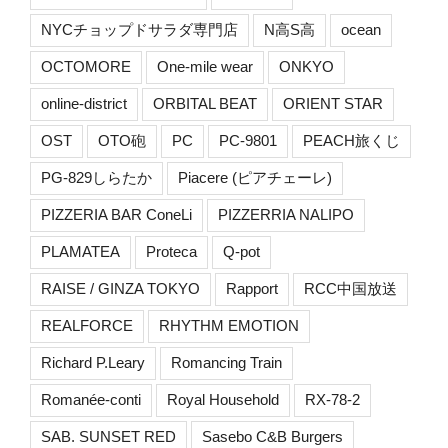
NYCチョップドサラダ専門店
N高S高
ocean
OCTOMORE
One-mile wear
ONKYO
online-district
ORBITAL BEAT
ORIENT STAR
OST
OTO砲
PC
PC-9801
PEACH旅くじ
PG-829しらたか
Piacere (ピアチェーレ)
PIZZERIA BAR ConeLi
PIZZERRIA NALIPO
PLAMATEA
Proteca
Q-pot
RAISE / GINZA TOKYO
Rapport
RCC中国放送
REALFORCE
RHYTHM EMOTION
Richard P.Leary
Romancing Train
Romanée-conti
Royal Household
RX-78-2
SAB. SUNSET RED
Sasebo C&B Burgers