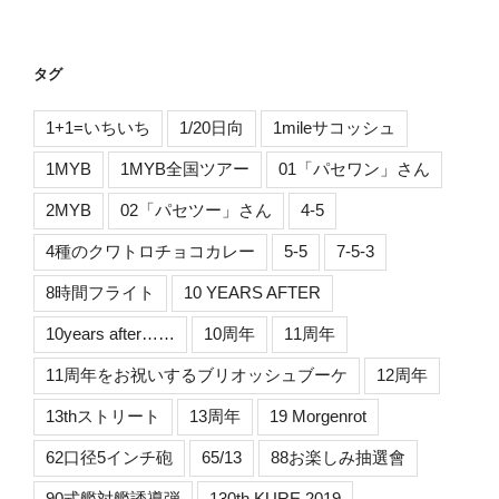
タグ
1+1=いちいち
1/20日向
1mileサコッシュ
1MYB
1MYB全国ツアー
01「パセワン」さん
2MYB
02「パセツー」さん
4-5
4種のクワトロチョコカレー
5-5
7-5-3
8時間フライト
10 YEARS AFTER
10years after……
10周年
11周年
11周年をお祝いするブリオッシュブーケ
12周年
13thストリート
13周年
19 Morgenrot
62口径5インチ砲
65/13
88お楽しみ抽選會
90式艦対艦誘導弾
130th KURE 2019