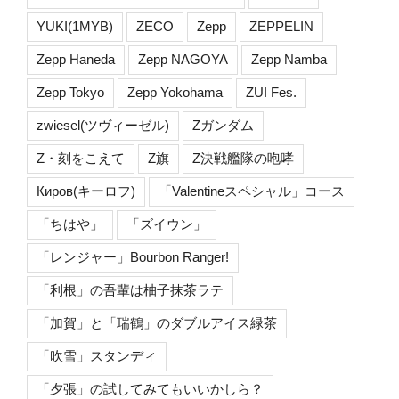
YUKI(1MYB)
ZECO
Zepp
ZEPPELIN
Zepp Haneda
Zepp NAGOYA
Zepp Namba
Zepp Tokyo
Zepp Yokohama
ZUI Fes.
zwiesel(ツヴィーゼル)
Zガンダム
Z・刻をこえて
Z旗
Z決戦艦隊の咆哮
Киров(キーロフ)
「Valentineスペシャル」コース
「ちはや」
「ズイウン」
「レンジャー」Bourbon Ranger!
「利根」の吾輩は柚子抹茶ラテ
「加賀」と「瑞鶴」のダブルアイス緑茶
「吹雪」スタンディ
「夕張」の試してみてもいいかしら？