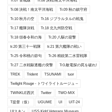
Tr.07 警戒線
Tr.08 決戦!南太平洋海戦
Tr.08 決戦！南太平洋海戦
Tr.09 秋の鎮守府
Tr.10 秋月の空
Tr.16 ジブラルタルの戦鬼
Tr.17 艦隊決戦
Tr.18 北九州防空戦
Tr.18 頌春令和の海
Tr.20 八駆の迎撃
tr.20 第三十一戦隊
tr.21 第六艦隊の戦い
Tr.25 令和桃の節句
Tr.26 精鋭第二水雷戦隊
Tr.27 二水戦駆逐艦の突撃
Tr3.敵電探の罠を破れ!
TREK
Trident
TSUNAMI
tuor
Twilight Rouge - トワイライトルージュ –
TWINKLE西沢
Twitter
TWO-MIX
T提督（仮）
UGUME
UI
UIT-24
UIスキン
USS Kidd Veterans Museum