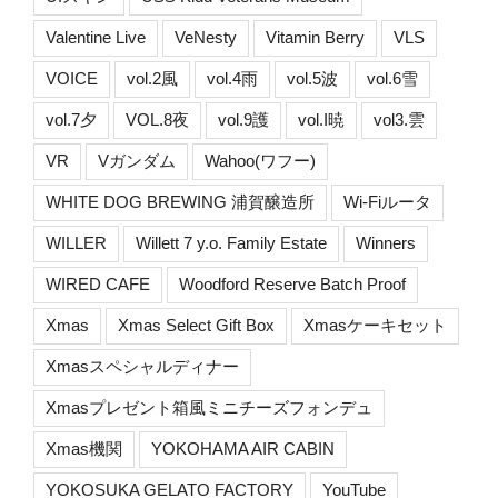
Valentine Live
VeNesty
Vitamin Berry
VLS
VOICE
vol.2風
vol.4雨
vol.5波
vol.6雪
vol.7夕
VOL.8夜
vol.9護
vol.I暁
vol3.雲
VR
Vガンダム
Wahoo(ワフー)
WHITE DOG BREWING 浦賀醸造所
Wi-Fiルータ
WILLER
Willett 7 y.o. Family Estate
Winners
WIRED CAFE
Woodford Reserve Batch Proof
Xmas
Xmas Select Gift Box
Xmasケーキセット
Xmasスペシャルディナー
Xmasプレゼント箱風ミニチーズフォンデュ
Xmas機関
YOKOHAMA AIR CABIN
YOKOSUKA GELATO FACTORY
YouTube