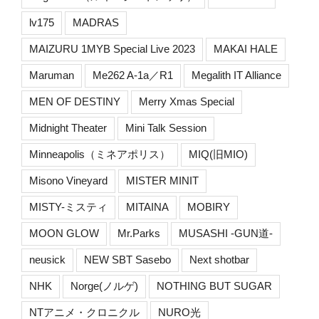
lv175
MADRAS
MAIZURU 1MYB Special Live 2023
MAKAI HALE
Maruman
Me262 A-1a／R1
Megalith IT Alliance
MEN OF DESTINY
Merry Xmas Special
Midnight Theater
Mini Talk Session
Minneapolis（ミネアポリス）
MIQ(旧MIO)
Misono Vineyard
MISTER MINIT
MISTY-ミスティ
MITAINA
MOBIRY
MOON GLOW
Mr.Parks
MUSASHI -GUN道-
neusick
NEW SBT Sasebo
Next shotbar
NHK
Norge(ノルゲ)
NOTHING BUT SUGAR
NTアニメ・クロニクル
NURO光