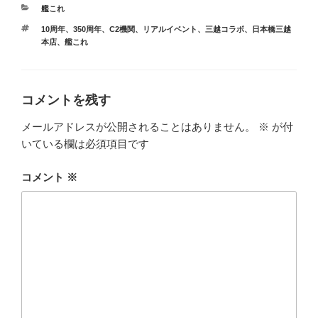
カ
艦これ
テ
タ
10周年
、
350周年
、
C2機関
、
リアルイベント
、
三越コラボ
、
日本橋三越
ゴ
グ
本店
、
艦これ
リ
ー
コメントを残す
メールアドレスが公開されることはありません。
※
が付
いている欄は必須項目です
コメント
※