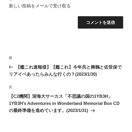
新しい投稿をメールで受け取る
投
前
前
稿
の
【艦これ速報様】【艦これ】今年呉と舞鶴と佐世保で
ナ
投
リアイベあったらみんな行くの？(2023/1/30)
ビ
稿
ゲ
次
次
の
ー
【C2機関】深海大サーカス「不思議の国の1YB3H」
投
シ
1YB3H’s Adventures in Wonderland Memorial Box CD
稿
の最終準備を進めています。(2023/1/31)
ョ
ン