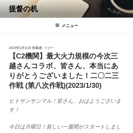
コ
提督の机
ン
テ
ン
メニュー
ツ
へ
ス
投
2023年1月31日
投稿者:
トビー
キ
稿
【C2機関】最大火力規模の今次三
日:
ッ
越さんコラボ、皆さん、本当にあ
プ
りがとうございました！二〇二三
作戦 (第八次作戦)(2023/1/30)
ヒトサンサンマル！皆さん、おはようございま
す！
今日は月曜日！新しい一週間がスタートしまし