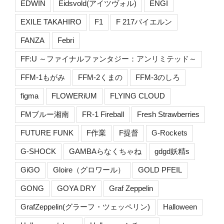
EDWIN
Eidsvold(アイツヴォル)
ENGI
EXILE TAKAHIRO
F1
F 217バイエルン
FANZA
Febri
FF:U ～ファイナルファンタジー：アンリミテッド～
FFM-1もがみ
FFM-2くまの
FFM-3のしろ
figma
FLOWERiUM
FLYING CLOUD
FMブルー湘南
FR-1 Fireball
Fresh Strawberries
FUTURE FUNK
F作業
F提督
G-Rockets
G-SHOCK
GAMBAらなくちゃね
gdgd妖精s
GiGO
Gloire（グロワール）
GOLD PFEIL
GONG
GOYA DRY
Graf Zeppelin
GrafZeppelin(グラーフ・ツェッペリン)
Halloween