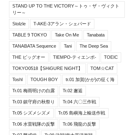
STAND UP TO THE VICTORY～トゥ・ザ・ヴィクト
リー～
Stolzle
T-AKE-3アラン・シェパード
TABLE 9 TOKYO
Take On Me
Tanabata
TANABATA Sequence
Tani
The Deep Sea
THE ビッグオー
TIEMPO-ティエンポ-
TOEIC
TOKYO0518【SHiGURE NiGHT】
TOM☆CAT
Toshl
TOUGH BOY
tr.01 加賀(かが)の征く海
Tr.01 梅雨明けの白露
Tr.02 邂逅
Tr.03 鎮守府の秋祭り
Tr.04 六〇三作戦
Tr.05 シズメシズメ
Tr.05 島嶼海上輸送作戦
Tr.06 水雷戦隊の反撃
Tr.06 飛龍の反撃