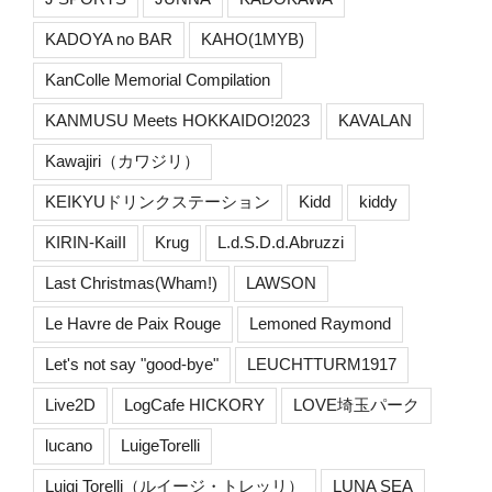
KADOYA no BAR
KAHO(1MYB)
KanColle Memorial Compilation
KANMUSU Meets HOKKAIDO!2023
KAVALAN
Kawajiri（カワジリ）
KEIKYUドリンクステーション
Kidd
kiddy
KIRIN-KaiII
Krug
L.d.S.D.d.Abruzzi
Last Christmas(Wham!)
LAWSON
Le Havre de Paix Rouge
Lemoned Raymond
Let's not say "good-bye"
LEUCHTTURM1917
Live2D
LogCafe HICKORY
LOVE埼玉パーク
lucano
LuigeTorelli
Luigi Torelli（ルイージ・トレッリ）
LUNA SEA