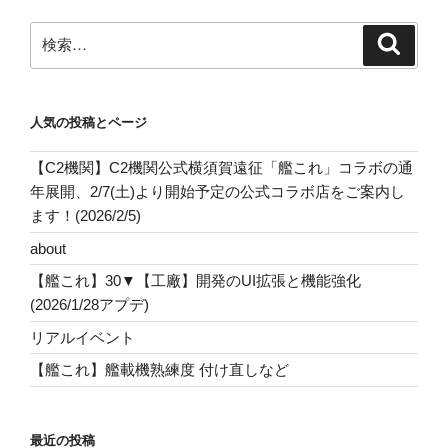
検
検
索
索:
人気の投稿とページ
【C2機関】C2機関公式横須賀遠征「艦これ」コラボの通
年展開、2/7(土)より開始予定の公式コラボ店をご案内し
ます！(2026/2/5)
about
【艦これ】30▼【工廠】開発のUI拡張と機能強化
(2026/1/28アプデ)
リアルイベント
【艦これ】艦載機熟練度 付け直しなど
最近の投稿