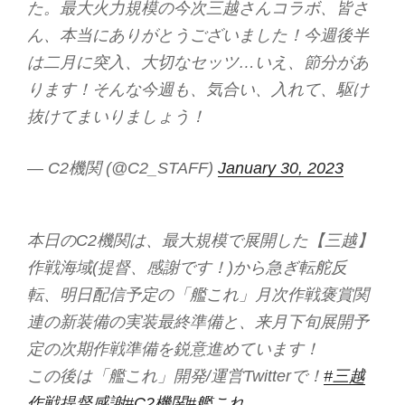
た。最大火力規模の今次三越さんコラボ、皆さ
ん、本当にありがとうございました！今週後半
は二月に突入、大切なセッツ…いえ、節分があ
ります！そんな今週も、気合い、入れて、駆け
抜けてまいりましょう！
— C2機関 (@C2_STAFF)
January 30, 2023
本日のC2機関は、最大規模で展開した【三越】
作戦海域(提督、感謝です！)から急ぎ転舵反
転、明日配信予定の「艦これ」月次作戦褒賞関
連の新装備の実装最終準備と、来月下旬展開予
定の次期作戦準備を鋭意進めています！
この後は「艦これ」開発/運営Twitterで！
#三越
作戦提督感謝
#C2機関
#艦これ