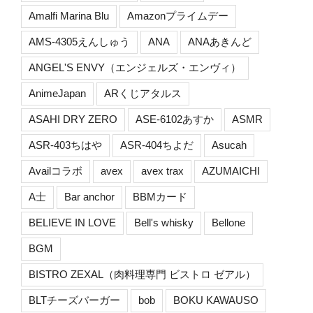
Amalfi Marina Blu
Amazonプライムデー
AMS-4305えんしゅう
ANA
ANAあきんど
ANGEL'S ENVY（エンジェルズ・エンヴィ）
AnimeJapan
ARくじアタルス
ASAHI DRY ZERO
ASE-6102あすか
ASMR
ASR-403ちはや
ASR-404ちよだ
Asucah
Availコラボ
avex
avex trax
AZUMAICHI
A士
Bar anchor
BBMカード
BELIEVE IN LOVE
Bell's whisky
Bellone
BGM
BISTRO ZEXAL（肉料理専門 ビストロ ゼアル）
BLTチーズバーガー
bob
BOKU KAWAUSO