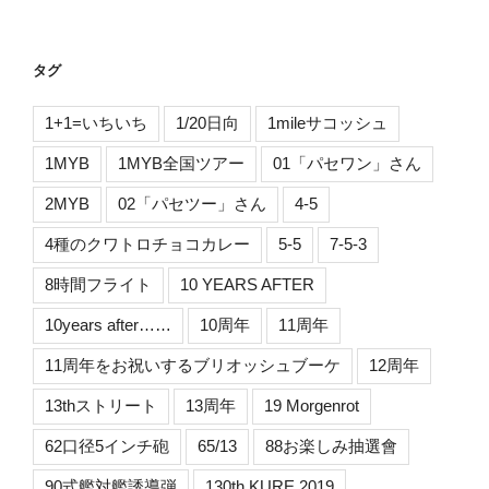
タグ
1+1=いちいち
1/20日向
1mileサコッシュ
1MYB
1MYB全国ツアー
01「パセワン」さん
2MYB
02「パセツー」さん
4-5
4種のクワトロチョコカレー
5-5
7-5-3
8時間フライト
10 YEARS AFTER
10years after……
10周年
11周年
11周年をお祝いするブリオッシュブーケ
12周年
13thストリート
13周年
19 Morgenrot
62口径5インチ砲
65/13
88お楽しみ抽選會
90式艦対艦誘導弾
130th KURE 2019