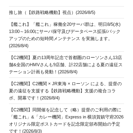
推し旅（【鉄路戦略機動】視点）(2026/8/5)
【艦これ】「艦これ」稼働全20サーバ群は、明日8/5(水)
13:00～16:00にサーバ保守及びデータベース拡張/バック
アップのための短時間メンテナンス を実施します。
(2026/8/4)
【C2機関】夏の13周年記念で首都圏のローソンさん13店
舗&全国のHMVさんも9店舗、計22店舗による夏の遠征ス
テーション計画も発動！(2026/8/4)
【C2機関】C2機関 × JR東海 × ローソン による、提督の
夏の遠征を支援する【鉄路戦略機動】支援の複合コラ
ボ、開幕です！(2026/8/4)
【C2機関】同開催を記念して（略）提督のご利用の際に
「艦これ」&「カレー機関」Express in 横須賀鎮守府2026
オリジナル限定ポストカードを記念限定頒布開始の予定
です！(2026/8/3)