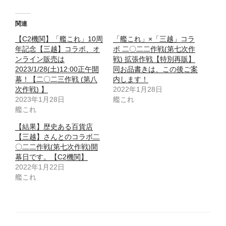
関連
【C2機関】「艦これ」10周
「艦これ」×「三越」コラ
年記念【三越】コラボ、オ
ボ 二〇二二作戦(第七次作
ンライン販売は
戦) 拡張作戦【特別再販】
2023/1/28(土)12:00正午開
同お品書きは、この後ご案
幕！【二〇二三作戦 (第八
内します！
次作戦) 】
2022年1月28日
2023年1月28日
艦これ
艦これ
【結果】歴史ある百貨店
【三越】さんとのコラボ二
〇二二作戦(第七次作戦)開
幕日です。【C2機関】
2022年1月22日
艦これ