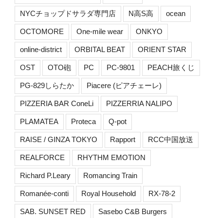
NYCチョップドサラダ専門店
N高S高
ocean
OCTOMORE
One-mile wear
ONKYO
online-district
ORBITAL BEAT
ORIENT STAR
OST
OTO砲
PC
PC-9801
PEACH旅くじ
PG-829しらたか
Piacere (ピアチェーレ)
PIZZERIA BAR ConeLi
PIZZERRIA NALIPO
PLAMATEA
Proteca
Q-pot
RAISE / GINZA TOKYO
Rapport
RCC中国放送
REALFORCE
RHYTHM EMOTION
Richard P.Leary
Romancing Train
Romanée-conti
Royal Household
RX-78-2
SAB. SUNSET RED
Sasebo C&B Burgers