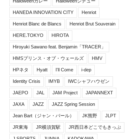
Halloweenカレー
Halloweenシチュー
HANEDA INNOVATION CITY
Henriot
Henriot Blanc de Blancs
Henriot Brut Souverain
HERE.TOKYO
HIROTA
Hiroyuki Sawano feat. Benjamin「TRACER」
HMSプリンス・オブ・ウェールズ
HMV
HPネタ
Hyatt
I'll Come
i-dep
Identity Crisis
IMYB
IWCシャフハウゼン
JAEPO
JAL
JAM Project
JAPANNEXT
JAXA
JAZZ
JAZZ Spring Session
Jean Bart（ジャン・バール）
JK熊野
JLPT
JR東海
JR横須賀駅
JR西日本どこでもきっぷ
J SPORTS
JUNNA
KADOKAWA