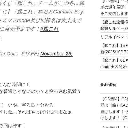
【C2機関】C
番くじ「艦これ」チームがこの冬…満
ボの通年展開、
】「艦これ」榛名とGambier Bay
をご案内します！(
スマスmode及び同榛名は大丈夫で
【艦これ速報様
艦娘サルベー
旬に発売予定です！
#艦これ
リアルイベン
s
【艦これ】15
新(2025/10/1
Colle_STAFF)
November 26,
【艦これ】01
mode実装開始！(
こんな時間に！
最近の投稿
が普通じゃないのか？と突っ込む気満々
【C2機関】C
（ いや、寧ろ良く分かる
群は（略）KAD
届けします！ 今
すしね…それはやっぱり悩むよなぁ
けします！【C108
今回は許す！