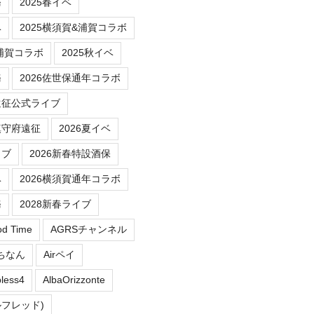
務
2025春イベ
ベ
2025横須賀&浦賀コラボ
/浦賀コラボ
2025秋イベ
務
2026佐世保通年コラボ
遠征公式ライブ
鎮守府遠征
2026夏イベ
イブ
2026新春特設酒保
ベ
2026横須賀通年コラボ
務
2028新春ライブ
od Time
AGRSチャンネル
にちなん
Airペイ
less4
AlbaOrizzonte
ルフレッド)