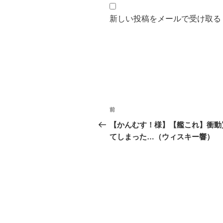
新しい投稿をメールで受け取る
投
前
前
稿
の
【かんむす！様】【艦これ】衝動
投
てしまった…（ウィスキー響）
ナ
稿
ビ
ゲ
ー
シ