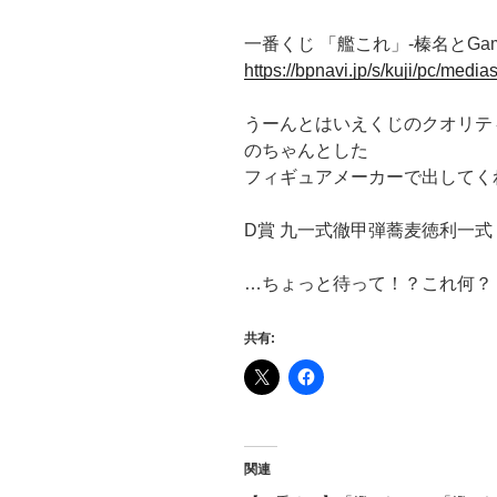
一番くじ 「艦これ」-榛名とGamb
https://bpnavi.jp/s/kuji/pc/med
うーんとはいえくじのクオリテ
のちゃんとした
フィギュアメーカーで出してく
D賞 九一式徹甲弾蕎麦徳利一式
…ちょっと待って！？これ何？
共有:
関連