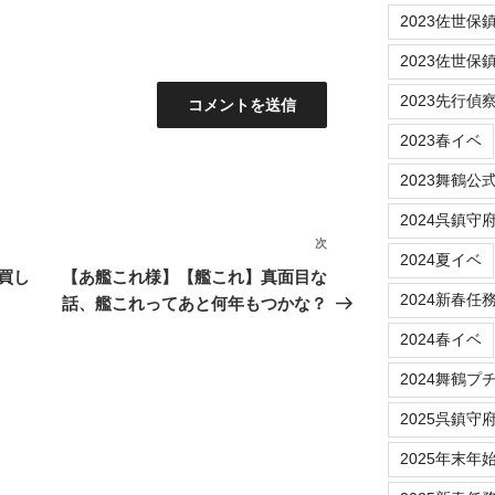
2023佐世保鎮守府
2023佐世保
2023先行偵
2023春イベ
2023舞鶴公
2024呉鎮守
次
次
2024夏イベ
の
買し
【あ艦これ様】【艦これ】真面目な
投
2024新春任
話、艦これってあと何年もつかな？
稿
2024春イベ
2024舞鶴プ
2025呉鎮守
2025年末年