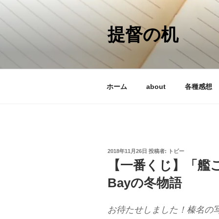
コ
ン
テ
提督の机
ン
ツ
へ
ス
ホーム
about
各種感想
キ
ッ
プ
投
2018年11月26日
投稿者:
トビー
稿
【一番くじ】「艦これ
日:
Bayの冬物語
お待たせしました！榛名の