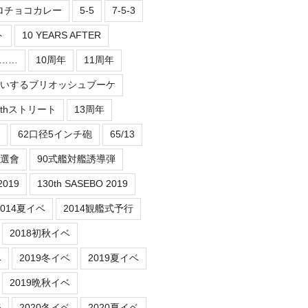
ロチョコカレー
5-5
7-5-3
ト
10 YEARS AFTER
er……
10周年
11周年
祝いするブリオッシュブーケ
3thストリート
13周年
62口径5インチ砲
65/13
抽選會
90式艦対艦誘導弾
2019
130th SASEBO 2019
2014夏イベ
2014観艦式予行
2018初秋イベ
ベ
2019冬イベ
2019夏イベ
2019晩秋イベ
務
2020冬イベ
2020夏イベ