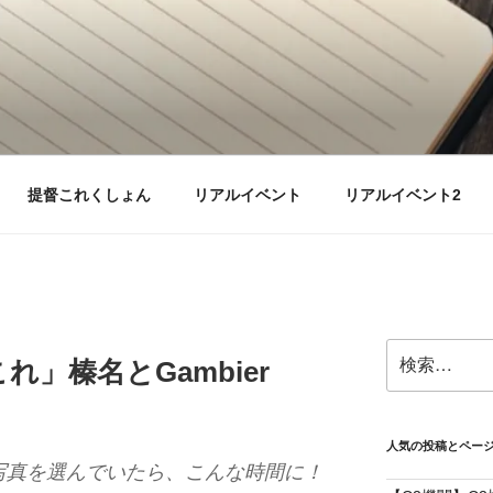
提督これくしょん
リアルイベント
リアルイベント2
検
」榛名とGambier
索:
人気の投稿とペー
写真を選んでいたら、こんな時間に！