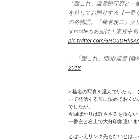
「艦これ」運営鎮守府と一
を持してお贈りする【一番くじ
の冬物語。「榛名改二」クリ
すmodeもお届け！来月中
pic.twitter.com/5RCuDHksA
— 「艦これ」開発/運営 (@Kan
2018
> 榛名の写真を選んでいたら、
って発信する前に決めておくの
でしたが、
今回ばかりは許さざるを得ない
一番左と右上で大分印象違いま
とはいえリンク先もないとは…