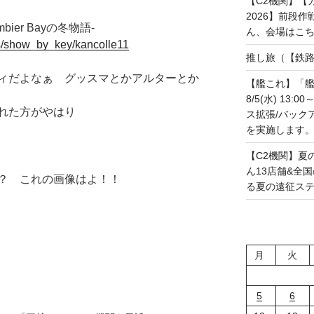
【C2機関】【カレ
2026】前段
ier Bayの冬物語-
ん、会場はこちらで
ias/show_by_key/kancolle11
推し旅（【鉄路戦
ィだよなぁ グッスマとかアルターとか
【艦これ】「艦
8/5(水) 13
れた方がやはり
ス拡張/バック
を実施します。(20
【C2機関】夏
ん13店舗&全
？ これの画像はよ！！
る夏の遠征ステー
月
火
5
6