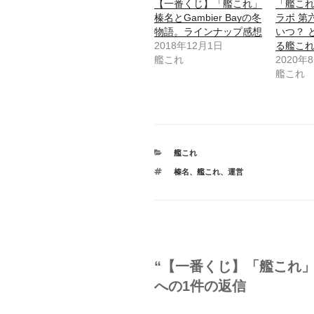
【一番くじ】「艦これ」
「艦これ
榛名とGambier Bayの冬
ラボ 第
物語。ラインナップ感想
いつ？ 
2018年12月1日
る艦こ
艦これ
2020年
艦これ
カ
艦これ
テ
タ
榛名
、
艦これ
、
運営
ゴ
グ
リ
ー
“【一番くじ】「艦これ」榛名
への1件の返信