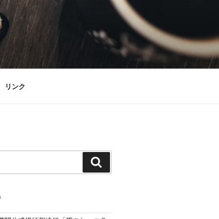
リンク
検
索
ジ