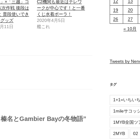
12
13
」×「三越」コ
C2機関も最近はテレワ
六次作戦 後段は
ークが中心です！と一番
19
20
と 普段使いでき
くじ水着ポーラ！
26
27
れグッズ
2020年4月5日
8月11日
艦これ
« 10月
Tweets by Ne
タグ
1+1=いちい
1mileサコッ
とGambier Bayの冬物語”
1MYB全国ツ
2MYB
0