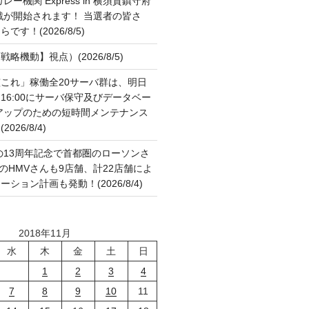
ー機関 Express in 横須賀鎮守府
作戦が開始されます！ 当選者の皆さ
す！(2026/8/5)
略機動】視点）(2026/8/5)
これ」稼働全20サーバ群は、明日
:00～16:00にサーバ保守及びデータベー
アップのための短時間メンテナンス
26/8/4)
の13周年記念で首都圏のローソンさ
国のHMVさんも9店舗、計22店舗によ
ション計画も発動！(2026/8/4)
2018年11月
水
木
金
土
日
1
2
3
4
7
8
9
10
11