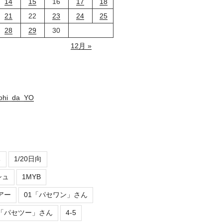
14
15
16
17
18
21
22
23
24
25
28
29
30
12月 »
nohi_da_YO
ち
1/20日向
シュ
1MYB
アー
01「パセワン」さん
2「パセツー」さん
4-5