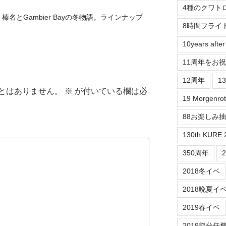
4種のクワト
名とGambier Bayの冬物語。ラインナップ
8時間フライ
10years aft
11周年をお
12周年
1
とはありません。
※
が付いている欄は必
19 Morgenrot
88お楽しみ
130th KURE 
350周年
2018冬イベ
2018晩夏イ
2019春イベ
2019節分任