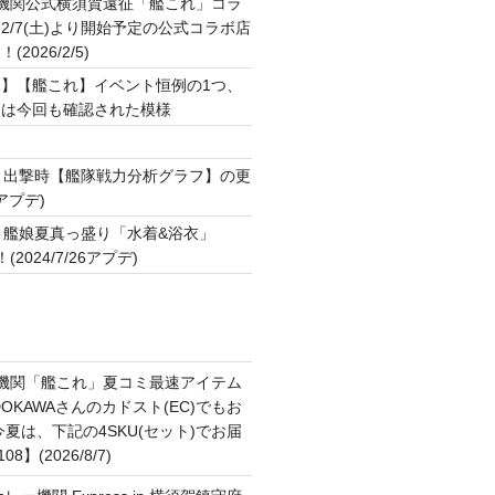
2機関公式横須賀遠征「艦これ」コラ
2/7(土)より開始予定の公式コラボ店
2026/2/5)
】【艦これ】イベント恒例の1つ、
ジは今回も確認された模様
ト
▼出撃時【艦隊戦力分析グラフ】の更
7アプデ)
▼艦娘夏真っ盛り「水着&浴衣」
2024/7/26アプデ)
2機関「艦これ」夏コミ最速アイテム
OKAWAさんのカドスト(EC)でもお
夏は、下記の4SKU(セット)でお届
】(2026/8/7)