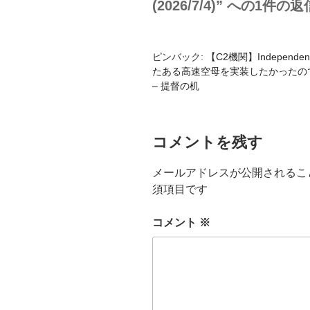
(2026/7/4)” への1件の返
ピンバック:
【C2機関】Indepen
たある高速空母を実装したかったのです
– 提督の机
コメントを残す
メールアドレスが公開されるこ
須項目です
コメント
※