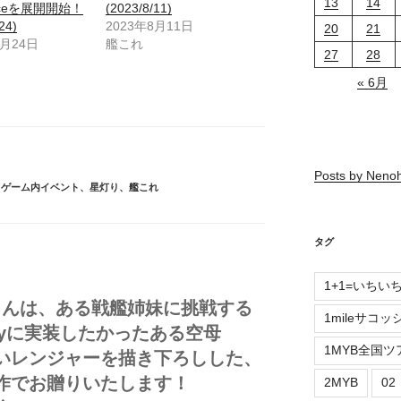
13
14
nceを展開開始！
(2023/8/11)
24)
2023年8月11日
20
21
6月24日
艦これ
27
28
« 6月
Posts by Neno
、
ゲーム内イベント
、
星灯り
、
艦これ
タグ
1+1=いちい
Oさんは、ある戦艦姉妹に挑戦する
1mileサコッ
e Dayに実装したかったある空母
1MYB全国ツ
いレンジャーを描き下ろしした、
作でお贈りいたします！
2MYB
0