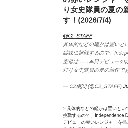
り女史隊員の夏の
す！(2026/7/4)
@c2_STAFF
具体的などの艦かは置いとい
姉妹に挑戦するので、Indepe
空母は……本日デビューの
灯り女史隊員の夏の新作で
— C2機関 (@C2_STAFF)
Ju
> 具体的などの艦かは置いとい
挑戦するので、Independen
デビューの赤いレンジャーを描