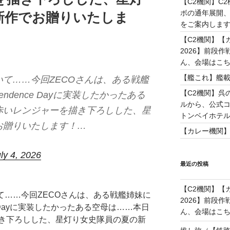
【C2機関】C
ボの通年展開、
新作でお贈りいたしま
をご案内します！(
【C2機関】【カレ
2026】前段
ん、会場はこちらで
【艦これ】艦載
て……今回ZECOさんは、ある戦艦
【C2機関】呉
ndence Dayに実装したかったある
ルから、公式コ
赤いレンジャーを描き下ろしした、星
トンベイホテル #
お贈りいたします！…
【カレー機関
ly 4, 2026
最近の投稿
【C2機関】【カレ
て……今回ZECOさんは、ある戦艦姉妹に
2026】前段
ce Dayに実装したかったある空母は……本日
ん、会場はこちらで
き下ろしした、星灯り女史隊員の夏の新