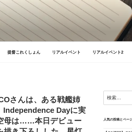
提督これくしょん
リアルイベント
リアルイベント2
検
ECOさんは、ある戦艦姉
索:
dependence Dayに実
空母は……本日デビュー
人気の投稿とペー
を描き下ろしした、星灯