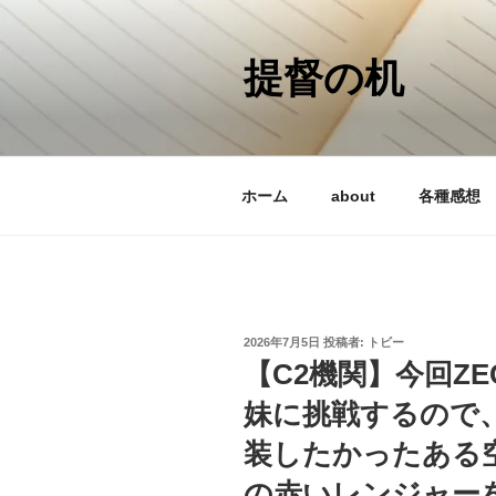
コ
ン
テ
提督の机
ン
ツ
へ
ス
ホーム
about
各種感想
キ
ッ
プ
投
2026年7月5日
投稿者:
トビー
稿
【C2機関】今回Z
日:
妹に挑戦するので、In
装したかったある
の赤いレンジャー