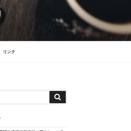
リンク
検
索
ジ