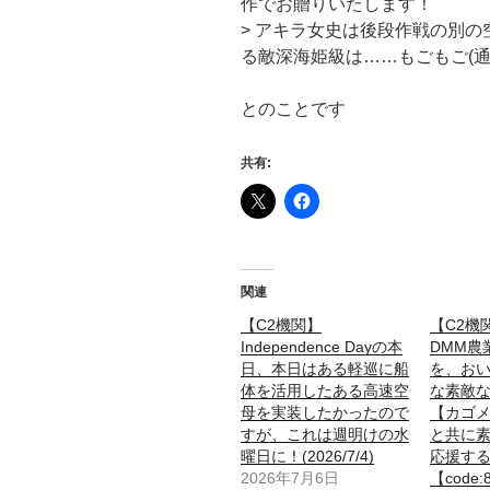
作でお贈りいたします！
> アキラ女史は後段作戦の別
る敵深海姫級は……もごもご(
とのことです
共有:
関連
【C2機関】
【C2機
Independence Dayの本
DMM農
日、本日はある軽巡に船
を、お
体を活用したある高速空
な素敵
母を実装したかったので
【カゴ
すが、これは週明けの水
と共に
曜日に！(2026/7/4)
応援す
2026年7月6日
【code: