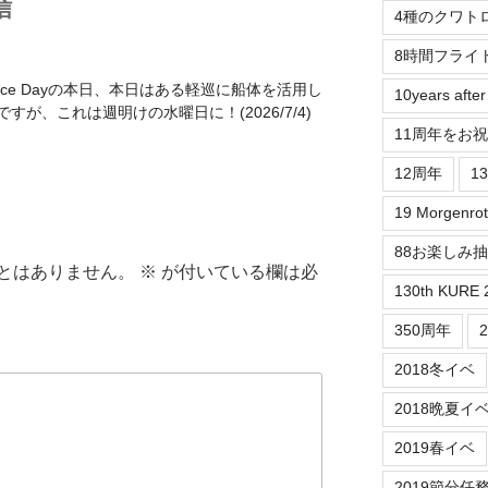
信
4種のクワト
8時間フライ
dence Dayの本日、本日はある軽巡に船体を活用し
10years aft
が、これは週明けの水曜日に！(2026/7/4)
11周年をお
12周年
1
19 Morgenrot
88お楽しみ
とはありません。
※
が付いている欄は必
130th KURE 
350周年
2018冬イベ
2018晩夏イ
2019春イベ
2019節分任