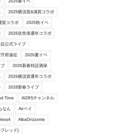
務
2025春イベ
ベ
2025横須賀&浦賀コラボ
/浦賀コラボ
2025秋イベ
務
2026佐世保通年コラボ
遠征公式ライブ
鎮守府遠征
2026夏イベ
イブ
2026新春特設酒保
ベ
2026横須賀通年コラボ
務
2028新春ライブ
od Time
AGRSチャンネル
にちなん
Airペイ
less4
AlbaOrizzonte
ルフレッド)