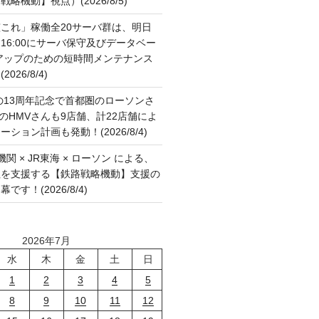
略機動】視点）(2026/8/5)
これ」稼働全20サーバ群は、明日
:00～16:00にサーバ保守及びデータベー
アップのための短時間メンテナンス
26/8/4)
の13周年記念で首都圏のローソンさ
国のHMVさんも9店舗、計22店舗によ
ション計画も発動！(2026/8/4)
関 × JR東海 × ローソン による、
征を支援する【鉄路戦略機動】支援の
す！(2026/8/4)
2026年7月
水
木
金
土
日
1
2
3
4
5
8
9
10
11
12