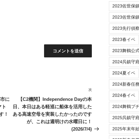
2023佐世保鎮守府
2023佐世保
2023先行偵
2023春イベ
2023舞鶴公
2024呉鎮守
2024夏イベ
2024新春任
次
次
2024春イベ
の
都市に
【C2機関】Independence Dayの本
投
マト
日、本日はある軽巡に船体を活用した
2024舞鶴プ
稿
す！
ある高速空母を実装したかったのです
2025呉鎮守
が、これは週明けの水曜日に！
(2026/7/4)
2025年末年