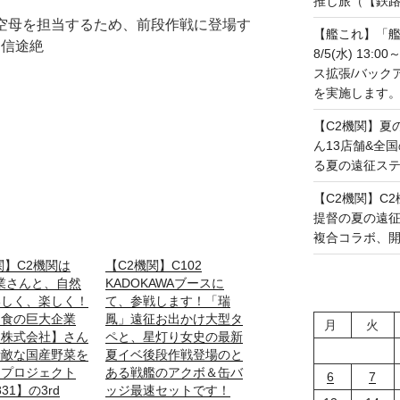
推し旅（【鉄路戦
の空母を担当するため、前段作戦に登場す
【艦これ】「艦
通信途絶
8/5(水) 13
ス拡張/バック
を実施します。(20
【C2機関】夏
ん13店舗&全
る夏の遠征ステー
【C2機関】C2機
提督の夏の遠
複合コラボ、開幕で
関】C2機関は
【C2機関】C102
業さんと、自然
KADOKAWAブースに
いしく、楽しく！
て、参戦します！「瑞
な食の巨大企業
鳳」遠征お出かけ大型タ
月
火
メ株式会社】さん
ペと、星灯り女史の最新
素敵な国産野菜を
夏イベ後段作戦登場のと
るプロジェクト
ある戦艦のアクボ＆缶バ
6
7
831】の3rd
ッジ最速セットです！