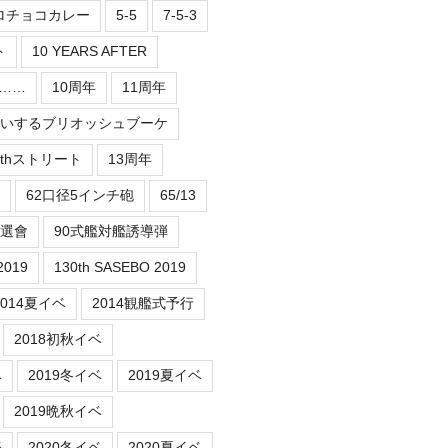
ロチョコカレー
5-5
7-5-3
ト
10 YEARS AFTER
er……
10周年
11周年
祝いするブリオッシュブーケ
3thストリート
13周年
62口径5インチ砲
65/13
抽選會
90式艦対艦誘導弾
2019
130th SASEBO 2019
2014夏イベ
2014観艦式予行
2018初秋イベ
ベ
2019冬イベ
2019夏イベ
2019晩秋イベ
務
2020冬イベ
2020夏イベ