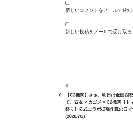
新しいコメントをメールで通知
新しい投稿をメールで受け取る
投
前
前
稿
の
【C2機関】さぁ、明日は全国四
投
て、西友 × カゴメ × C2機関【ト
ナ
稿
祭り】公式コラボ拡張作戦の日で
ビ
(2026/7/3)
ゲ