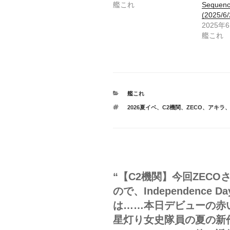
艦これ
Seque
(2025/6/
2025年
艦これ
カ
艦これ
テ
タ
2026夏イベ
、
C2機関
、
ZECO
、
アキラ
ゴ
グ
リ
ー
“【C2機関】今回ZEC
ので、Independenc
は……本日デビューの赤
星灯り女史隊員の夏の新