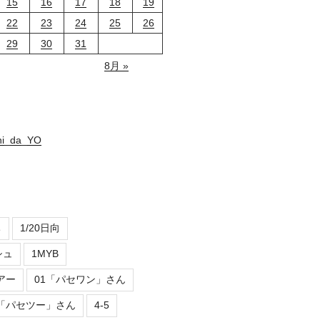
15
16
17
18
19
22
23
24
25
26
29
30
31
8月 »
hi_da_YO
ち
1/20日向
シュ
1MYB
アー
01「パセワン」さん
2「パセツー」さん
4-5