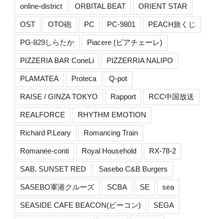
online-district
ORBITAL BEAT
ORIENT STAR
OST
OTO砲
PC
PC-9801
PEACH旅くじ
PG-829しらたか
Piacere (ピアチェーレ)
PIZZERIA BAR ConeLi
PIZZERRIA NALIPO
PLAMATEA
Proteca
Q-pot
RAISE / GINZA TOKYO
Rapport
RCC中国放送
REALFORCE
RHYTHM EMOTION
Richard P.Leary
Romancing Train
Romanée-conti
Royal Household
RX-78-2
SAB. SUNSET RED
Sasebo C&B Burgers
SASEBO軍港クルーズ
SCBA
SE
sea
SEASIDE CAFE BEACON(ビーコン)
SEGA