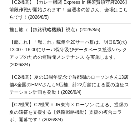
【C2機関】【カレー機関 Express in 横須賀鎮守府2026】
前段作戦が開始されます！ 当選者の皆さん、会場はこち
らです！(2026/8/5)
推し旅（【鉄路戦略機動】視点）(2026/8/5)
【艦これ】「艦これ」稼働全20サーバ群は、明日8/5(水)
13:00～16:00にサーバ保守及びデータベース拡張/バック
アップのための短時間メンテナンス を実施します。
(2026/8/4)
【C2機関】夏の13周年記念で首都圏のローソンさん13店
舗&全国のHMVさんも9店舗、計22店舗による夏の遠征ス
テーション計画も発動！(2026/8/4)
【C2機関】C2機関 × JR東海 × ローソン による、提督の
夏の遠征を支援する【鉄路戦略機動】支援の複合コラ
ボ、開幕です！(2026/8/4)