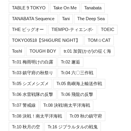
TABLE 9 TOKYO
Take On Me
Tanabata
TANABATA Sequence
Tani
The Deep Sea
THE ビッグオー
TIEMPO-ティエンポ-
TOEIC
TOKYO0518【SHiGURE NiGHT】
TOM☆CAT
Toshl
TOUGH BOY
tr.01 加賀(かが)の征く海
Tr.01 梅雨明けの白露
Tr.02 邂逅
Tr.03 鎮守府の秋祭り
Tr.04 六〇三作戦
Tr.05 シズメシズメ
Tr.05 島嶼海上輸送作戦
Tr.06 水雷戦隊の反撃
Tr.06 飛龍の反撃
Tr.07 警戒線
Tr.08 決戦!南太平洋海戦
Tr.08 決戦！南太平洋海戦
Tr.09 秋の鎮守府
Tr.10 秋月の空
Tr.16 ジブラルタルの戦鬼