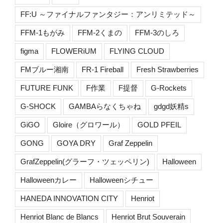
FF:U ～ファイナルファンタジー：アンリミテッド～
FFM-1もがみ
FFM-2くまの
FFM-3のしろ
figma
FLOWERiUM
FLYING CLOUD
FMブルー湘南
FR-1 Fireball
Fresh Strawberries
FUTURE FUNK
F作業
F提督
G-Rockets
G-SHOCK
GAMBAらなくちゃね
gdgd妖精s
GiGO
Gloire（グロワール）
GOLD PFEIL
GONG
GOYA DRY
Graf Zeppelin
GrafZeppelin(グラーフ・ツェッペリン)
Halloween
Halloweenカレー
Halloweenシチュー
HANEDA INNOVATION CITY
Henriot
Henriot Blanc de Blancs
Henriot Brut Souverain