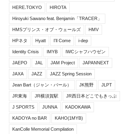
HERE.TOKYO
HIROTA
Hiroyuki Sawano feat. Benjamin「TRACER」
HMSプリンス・オブ・ウェールズ
HMV
HPネタ
Hyatt
I'll Come
i-dep
Identity Crisis
IMYB
IWCシャフハウゼン
JAEPO
JAL
JAM Project
JAPANNEXT
JAXA
JAZZ
JAZZ Spring Session
Jean Bart（ジャン・バール）
JK熊野
JLPT
JR東海
JR横須賀駅
JR西日本どこでもきっぷ
J SPORTS
JUNNA
KADOKAWA
KADOYA no BAR
KAHO(1MYB)
KanColle Memorial Compilation