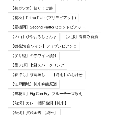
【初ガツオ】祭り！ご膳
【初秋】Primo Piatto(プリモピアット)
【夏機関】Second Piatto(セコンドピアット)
【大山】ひやおろしさんま
【大那】春摘み新酒
【微発泡 白ワイン】フリザンビアンコ
【戻り鰹】の赤ワイン漬け
【星ノ輝】七賢スパークリング
【春待ち】茶碗蒸し
【時雨】のお汁粉
【江戸開城】純米吟醸原酒
【無花果】Fig Can Fry! ブルーチーズ添え
【熱燗】カレー機関熱燗【純米】
【熱燗】賀茂金秀 【純米】