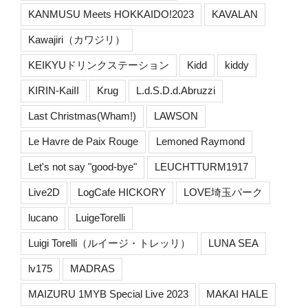
KANMUSU Meets HOKKAIDO!2023
KAVALAN
Kawajiri（カワジリ）
KEIKYUドリンクステーション
Kidd
kiddy
KIRIN-KaiII
Krug
L.d.S.D.d.Abruzzi
Last Christmas(Wham!)
LAWSON
Le Havre de Paix Rouge
Lemoned Raymond
Let's not say "good-bye"
LEUCHTTURM1917
Live2D
LogCafe HICKORY
LOVE埼玉パーク
lucano
LuigeTorelli
Luigi Torelli（ルイージ・トレッリ）
LUNA SEA
lv175
MADRAS
MAIZURU 1MYB Special Live 2023
MAKAI HALE