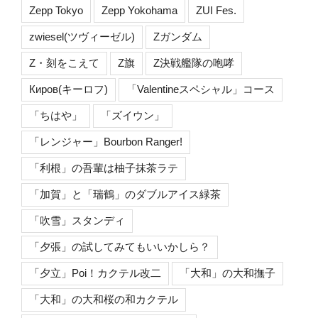
Zepp Tokyo
Zepp Yokohama
ZUI Fes.
zwiesel(ツヴィーゼル)
Zガンダム
Z・刻をこえて
Z旗
Z決戦艦隊の咆哮
Киров(キーロフ)
「Valentineスペシャル」コース
「ちはや」
「ズイウン」
「レンジャー」Bourbon Ranger!
「利根」の吾輩は柚子抹茶ラテ
「加賀」と「瑞鶴」のダブルアイス緑茶
「吹雪」スタンディ
「夕張」の試してみてもいいかしら？
「夕立」Poi！カクテル改二
「大和」の大和撫子
「大和」の大和桜の和カクテル