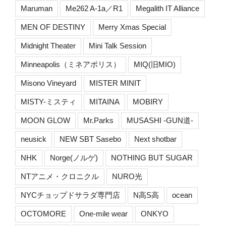
Maruman
Me262 A-1a／R1
Megalith IT Alliance
MEN OF DESTINY
Merry Xmas Special
Midnight Theater
Mini Talk Session
Minneapolis（ミネアポリス）
MIQ(旧MIO)
Misono Vineyard
MISTER MINIT
MISTY-ミスティ
MITAINA
MOBIRY
MOON GLOW
Mr.Parks
MUSASHI -GUN道-
neusick
NEW SBT Sasebo
Next shotbar
NHK
Norge(ノルゲ)
NOTHING BUT SUGAR
NTアニメ・クロニクル
NURO光
NYCチョップドサラダ専門店
N高S高
ocean
OCTOMORE
One-mile wear
ONKYO