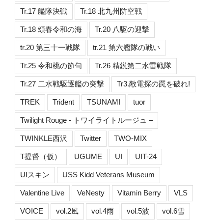
Tr.17 艦隊決戦
Tr.18 北九州防空戦
Tr.18 頌春令和の海
Tr.20 八駆の迎撃
tr.20 第三十一戦隊
tr.21 第六艦隊の戦い
Tr.25 令和桃の節句
Tr.26 精鋭第二水雷戦隊
Tr.27 二水戦駆逐艦の突撃
Tr3.敵電探の罠を破れ!
TREK
Trident
TSUNAMI
tuor
Twilight Rouge - トワイライトルージュ –
TWINKLE西沢
Twitter
TWO-MIX
T提督（仮）
UGUME
UI
UIT-24
UIスキン
USS Kidd Veterans Museum
Valentine Live
VeNesty
Vitamin Berry
VLS
VOICE
vol.2風
vol.4雨
vol.5波
vol.6雪