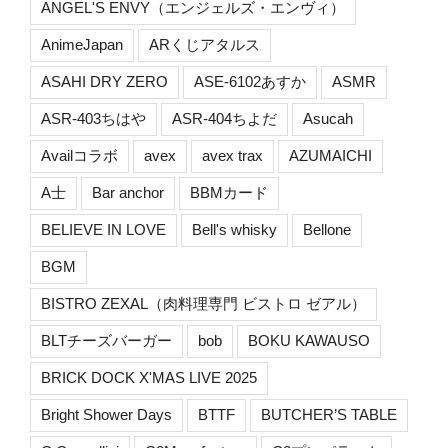
ANGEL'S ENVY（エンジェルズ・エンヴィ）
AnimeJapan
ARくじアタルス
ASAHI DRY ZERO
ASE-6102あすか
ASMR
ASR-403ちはや
ASR-404ちよだ
Asucah
Availコラボ
avex
avex trax
AZUMAICHI
A士
Bar anchor
BBMカード
BELIEVE IN LOVE
Bell's whisky
Bellone
BGM
BISTRO ZEXAL（肉料理専門 ビストロ ゼアル）
BLTチーズバーガー
bob
BOKU KAWAUSO
BRICK DOCK X'MAS LIVE 2025
Bright Shower Days
BTTF
BUTCHER’S TABLE