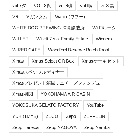
vol.7夕
VOL.8夜
vol.9護
vol.I暁
vol3.雲
VR
Vガンダム
Wahoo(ワフー)
WHITE DOG BREWING 浦賀醸造所
Wi-Fiルータ
WILLER
Willett 7 y.o. Family Estate
Winners
WIRED CAFE
Woodford Reserve Batch Proof
Xmas
Xmas Select Gift Box
Xmasケーキセット
Xmasスペシャルディナー
Xmasプレゼント箱風ミニチーズフォンデュ
Xmas機関
YOKOHAMA AIR CABIN
YOKOSUKA GELATO FACTORY
YouTube
YUKI(1MYB)
ZECO
Zepp
ZEPPELIN
Zepp Haneda
Zepp NAGOYA
Zepp Namba