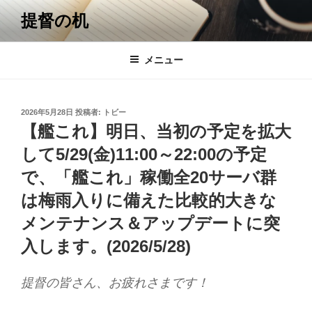
コ
提督の机
ン
テ
ン
メニュー
ツ
へ
ス
投
2026年5月28日
投稿者:
トビー
キ
稿
【艦これ】明日、当初の予定を拡大
日:
ッ
して5/29(金)11:00～22:00の予定
プ
で、「艦これ」稼働全20サーバ群
は梅雨入りに備えた比較的大きな
メンテナンス＆アップデートに突
入します。(2026/5/28)
提督の皆さん、お疲れさまです！