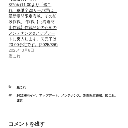
3/7(金)11:00より「艦こ
れ」稼働全20サーバ群は、
最新期間限定海域、その前
段作戦、if作戦【北海道防
衛作戦】作戦開始のための
メンテナンス&アップデー
トに突入します。同完了は
23:00予定です。(2025/3/6)
2025年3月6日
艦これ
カ
艦これ
テ
タ
2026梅雨イベ
、
アップデート
、
メンテナンス
、
期間限定任務
、
艦これ
、
ゴ
グ
運営
リ
ー
コメントを残す