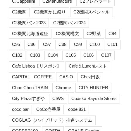
C.Cappellini
C2Manufacture
C2プレパラート
C2機関
C2機関かに祭り
C2機関スペシャル
C2機関パン 2023
C2機関パン2024
C2機関北海道遠征
C2機関構文
C2野菜
C94
C95
C96
C97
C98
C99
C100
C101
C102
C103
C104
C105
C106
C107
Cafe Lisboa【リスボン】
Cafe＆Lunchレスト
CAPITAL COFFEE
CASIO
Chez田坂
Choo Choo TRAIN
Chrome
CITY HUNTER
City Plazaすぎや
CIWS
Coaska Bayside Stores
coco bar
CoCo壱番屋
code:831
COGLAG（ハイブリッド）推進システム
COPPER100
COSPA
CRANE Garden