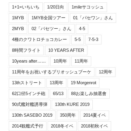
1+1=いちいち
1/20日向
1mileサコッシュ
1MYB
1MYB全国ツアー
01「パセワン」さん
2MYB
02「パセツー」さん
4-5
4種のクワトロチョコカレー
5-5
7-5-3
8時間フライト
10 YEARS AFTER
10years after……
10周年
11周年
11周年をお祝いするブリオッシュブーケ
12周年
13thストリート
13周年
19 Morgenrot
62口径5インチ砲
65/13
88お楽しみ抽選會
90式艦対艦誘導弾
130th KURE 2019
130th SASEBO 2019
350周年
2014夏イベ
2014観艦式予行
2018冬イベ
2018初秋イベ