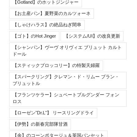
【Gotland】のホットジンジャー
【お土産パン】夏野菜のカルツォーネ
【しゃけハラス】の絶品ねぎ間串
【ゴト】のHot Jinger
【システム/UI】の改良更新
【シャンパン】ヴーヴ オリヴィエ ブリュット カルト
ドール
【スティックブロッコリー】の特製天婦羅
【スパークリング】クレマン・ド・リムー ブラン・
ブリュットル
【フランツケラー】シュペートブルグンダー フォン
ロス
【ローゼン"Dr.L"】 リースリングドライ
【伊勢】の新春完部隊甘酒
【余】のコーンポタージュ＆英国パンセット