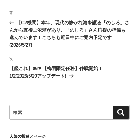
投
前
前
稿
の
【C2機関】本年、現代の静かな海を護る「のしろ」さ
ナ
投
んから直接ご依頼があり、「のしろ」さん応援の準備も
ビ
稿
進んでいます！こちらも近日中にご案内予定です！
ゲ
(2026/5/27)
ー
次
次
シ
の
【艦これ】06▼【梅雨限定任務】作戦開始！
ョ
投
1/2(2026/5/29アップデート)
ン
稿
検
検
索
索:
人気の投稿とページ