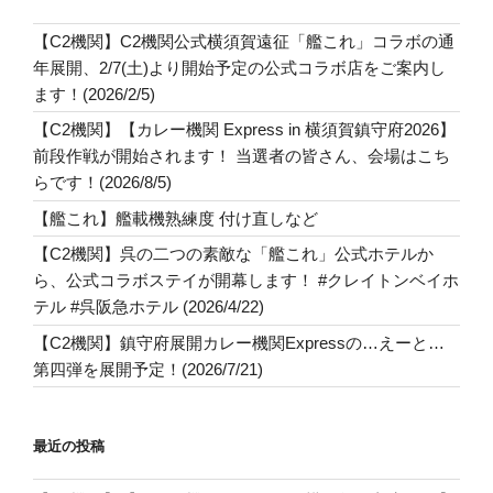
【C2機関】C2機関公式横須賀遠征「艦これ」コラボの通
年展開、2/7(土)より開始予定の公式コラボ店をご案内し
ます！(2026/2/5)
【C2機関】【カレー機関 Express in 横須賀鎮守府2026】
前段作戦が開始されます！ 当選者の皆さん、会場はこち
らです！(2026/8/5)
【艦これ】艦載機熟練度 付け直しなど
【C2機関】呉の二つの素敵な「艦これ」公式ホテルか
ら、公式コラボステイが開幕します！ #クレイトンベイホ
テル #呉阪急ホテル (2026/4/22)
【C2機関】鎮守府展開カレー機関Expressの…えーと…
第四弾を展開予定！(2026/7/21)
最近の投稿