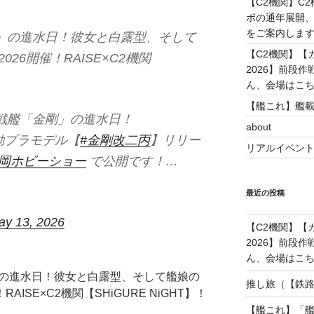
【C2機関】C
ボの通年展開、
をご案内します！(
雨」の進水日！彼女と白露型、そして
【C2機関】【カレ
026開催！RAISE×C2機関
2026】前段
ん、会場はこちらで
【艦これ】艦載
速戦艦「金剛」の進水日！
about
動プラモデル【
#金剛改二丙
】リリー
リアルイベン
静岡ホビーショー
で公開です！…
最近の投稿
ay 13, 2026
【C2機関】【カレ
2026】前段
ん、会場はこちらで
雨」の進水日！彼女と白露型、そして艦娘の
推し旅（【鉄路戦
RAISE×C2機関【SHiGURE NiGHT】！
【艦これ】「艦