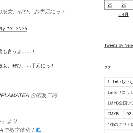
25
26
の彼女、ぜひ、お手元にっ！
« 4月
ay 13, 2026
Tweets by Ne
度も言うよ……！
の彼女、ぜひ、お手元にっ！
タグ
1+1=いちい
1mileサコッ
#PLAMATEA
金剛改二丙
1MYB全国ツ
2MYB
0
‐』より
4種のクワト
EAで初立体化！