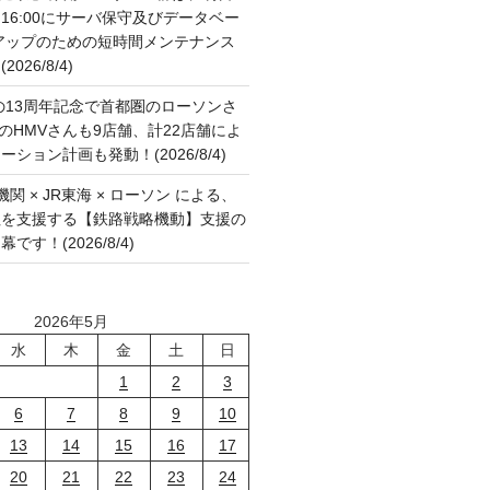
:00～16:00にサーバ保守及びデータベー
アップのための短時間メンテナンス
26/8/4)
の13周年記念で首都圏のローソンさ
国のHMVさんも9店舗、計22店舗によ
ション計画も発動！(2026/8/4)
関 × JR東海 × ローソン による、
征を支援する【鉄路戦略機動】支援の
す！(2026/8/4)
2026年5月
水
木
金
土
日
1
2
3
6
7
8
9
10
13
14
15
16
17
20
21
22
23
24