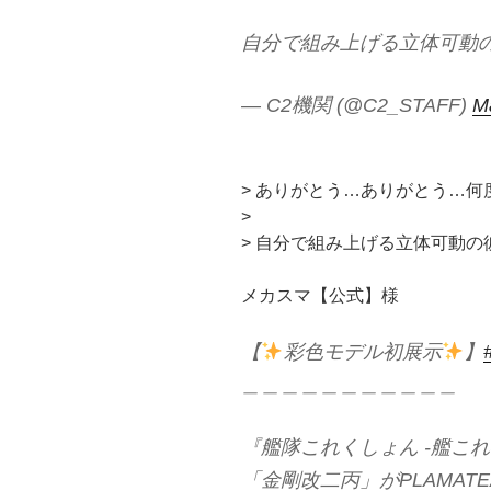
自分で組み上げる立体可動
— C2機関 (@C2_STAFF)
M
> ありがとう…ありがとう…何
>
> 自分で組み上げる立体可動
メカスマ【公式】様
【
彩色モデル初展示
】
＿＿＿＿＿＿＿＿＿＿＿
『艦隊これくしょん ‐艦これ
「金剛改二丙」がPLAMAT