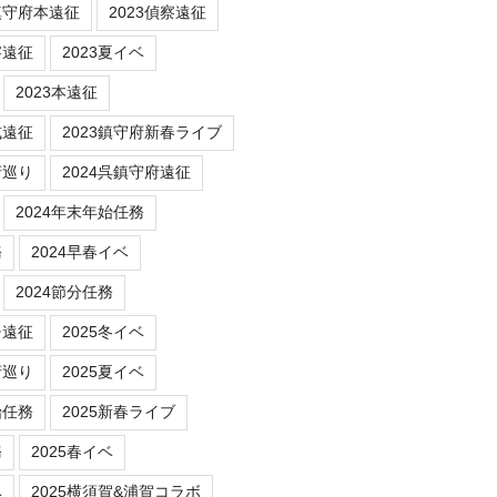
鎮守府本遠征
2023偵察遠征
察遠征
2023夏イベ
2023本遠征
式遠征
2023鎮守府新春ライブ
府巡り
2024呉鎮守府遠征
2024年末年始任務
務
2024早春イベ
2024節分任務
チ遠征
2025冬イベ
府巡り
2025夏イベ
始任務
2025新春ライブ
務
2025春イベ
ベ
2025横須賀&浦賀コラボ