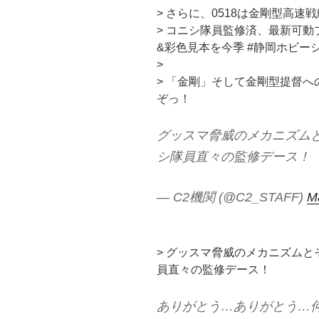
> さらに、0518は金剛型高
> コニシ隊員監修済、最新可
&彩色見本を今季 #静岡ホビー
>
> 「金剛」そして金剛型提督
ぞっ！
グッスマ脅威のメカニズム
シ隊員直々の監修デース！
— C2機関 (@C2_STAFF)
M
> グッスマ脅威のメカニズム
員直々の監修デース！
ありがとう…ありがとう…