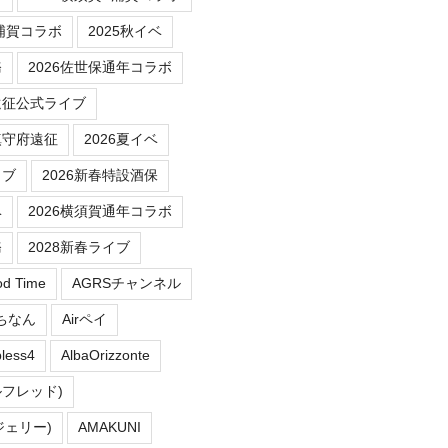
/浦賀コラボ
2025秋イベ
務
2026佐世保通年コラボ
遠征公式ライブ
鎮守府遠征
2026夏イベ
イブ
2026新春特設酒保
ベ
2026横須賀通年コラボ
務
2028新春ライブ
od Time
AGRSチャンネル
にちなん
Airペイ
less4
AlbaOrizzonte
ルフレッド)
ルジェリー)
AMAKUNI