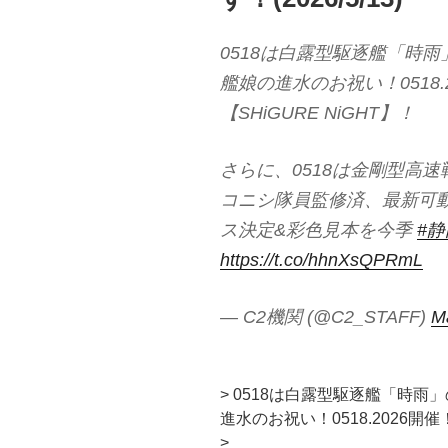
0518は白露型駆逐艦「時
艦娘の進水のお祝い！0518.2
【SHiGURE NiGHT】！
さらに、0518は金剛型高
コニシ隊員監修済、最新可
ス決定&彩色見本を今季
#
https://t.co/hhnXsQPRmL
— C2機関 (@C2_STAFF)
M
> 0518は白露型駆逐艦「時
進水のお祝い！0518.2026開催！
>