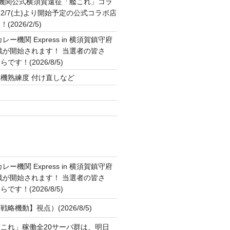
2機関公式横須賀遠征「艦これ」コラ
2/7(土)より開始予定の公式コラボ店
2026/2/5)
ー機関 Express in 横須賀鎮守府
作戦が開始されます！ 当選者の皆さ
す！(2026/8/5)
機熟練度 付け直しなど
ト
ー機関 Express in 横須賀鎮守府
作戦が開始されます！ 当選者の皆さ
す！(2026/8/5)
略機動】視点）(2026/8/5)
これ」稼働全20サーバ群は、明日