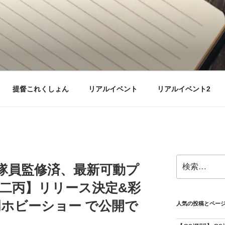
提督これくしょん
リアルイベント
リアルイベント2
検
隊員監修済、最新可動プ
索:
改二丙】リリース決定&彩
岡ホビーショー で公開で
人気の投稿とペー