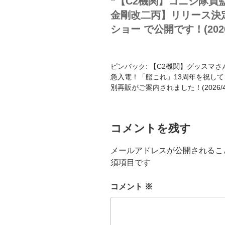
“【C2機関】コニシ隊員
金剛改二丙】リリース決定
ショー で公開です！(2026
ピンバック:
【C2機関】グッスマ
急入電！「艦これ」13周年を祝して、
別再販がご案内されました！(2026/4/2
コメントを残す
メールアドレスが公開されるこ
須項目です
コメント
※