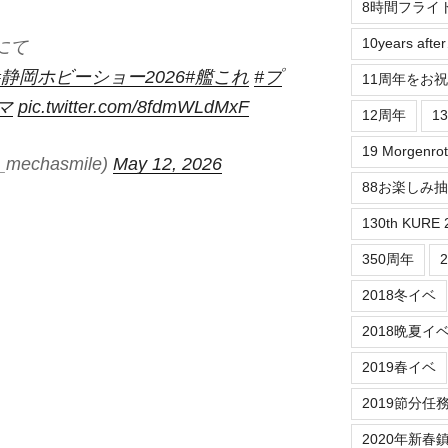
8時間フライ
10years aft
にて
#静岡ホビーショー2026
#艦これ
#プ
11周年をお
マ
pic.twitter.com/8fdmWLdMxF
12周年
1
19 Morgenrot
echasmile)
May 12, 2026
88お楽しみ
130th KURE 
350周年
2018冬イベ
2018晩夏イ
2019春イベ
2019節分任
2020年新春