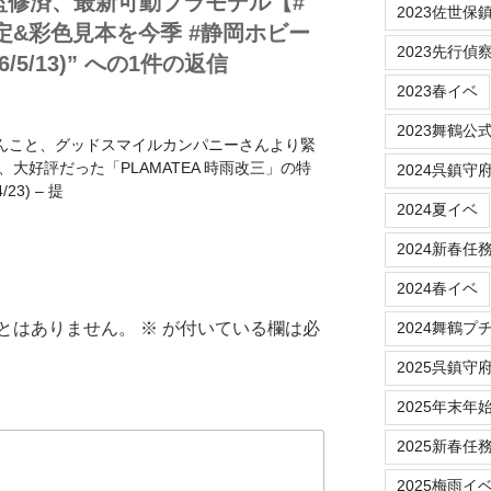
監修済、最新可動プラモデル【#
2023佐世保
&彩色見本を今季 #静岡ホビー
2023先行偵
/5/13)” への1件の返信
2023春イベ
2023舞鶴公
さんこと、グッドスマイルカンパニーさんより緊
大好評だった「PLAMATEA 時雨改三」の特
2024呉鎮守
3) – 提
2024夏イベ
2024新春任
2024春イベ
とはありません。
※
が付いている欄は必
2024舞鶴プ
2025呉鎮守
2025年末年
2025新春任
2025梅雨イ