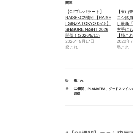
関連
【C2プレパラート】
【東山奈
RAISE×C2機関 【RAISE
ニシ隊
| GINZA TOKYO 0518】
し最新
SHiGURE NiGHT 2026
右手に
開催！(2026/5/11)
【艦こ
2026年5月17日
2020年
艦これ
艦これ
カ
艦これ
テ
タ
C2機関
、
PLAMATEA
、
グッドスマイル
ゴ
グ
姉様
リ
ー