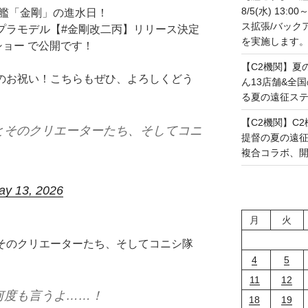
8/5(水) 13
速戦艦「金剛」の進水日！
ス拡張/バック
動プラモデル【#金剛改二丙】リリース決定
を実施します。(20
ショー で公開です！
【C2機関】夏
へのお祝い！こちらもぜひ、よろしくどう
ん13店舗&全
る夏の遠征ステー
【C2機関】C2機
とそのクリエーターたち、そしてコニ
提督の夏の遠
複合コラボ、開幕で
ay 13, 2026
月
火
とそのクリエーターたち、そしてコニシ隊
4
5
11
12
何度も言うよ……！
18
19