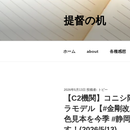
コ
ン
テ
提督の机
ン
ツ
へ
ス
ホーム
about
各種感想
キ
ッ
プ
投
2026年5月13日
投稿者:
トビー
稿
【C2機関】コニシ
日:
ラモデル【#金剛
色見本を今季 #静
す！(2026/5/13)