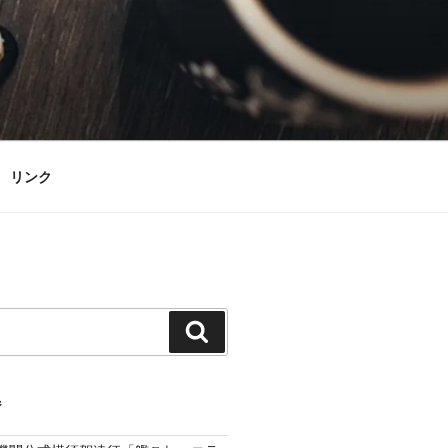
リンク
検
索
ジ