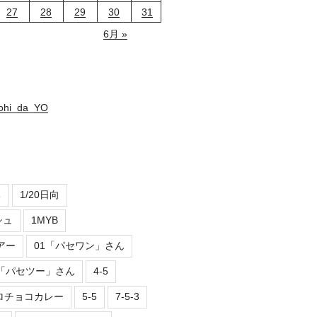
27
28
29
30
31
6月 »
nohi_da_YO
ち
1/20日向
シュ
1MYB
アー
01「パセワン」さん
2「パセツー」さん
4-5
ロチョコカレー
5-5
7-5-3