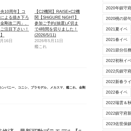
2020年鎮守
央10周年】コ
【C2機関】RAISE×C2機
員による描き下ろ
関【SHiGURE NiGHT】
2020桃の節
「金剛改二丙」、
参加ご予約(抽選)〆切ま
もご注目下さい！
で4時間を切りました！
2021夏イベ
れ】
(2026/5/11)
2021春イベ
7月16日
2026年5月11日
艦これ
2021節分任
2022初秋イ
2022呉鎮守
2022新春ラ
カンパニー
、
コニシ
、
プラモデル
、
メカスマ
、
艦これ
、
金剛
2022春イベ
2022瑞雲＆
2022鎮守府新春
2023佐世保鎮守府