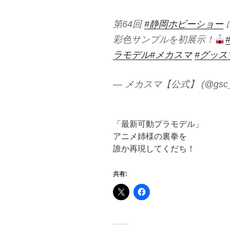
第64回
#静岡ホビーショー
彩色サンプルを初展示！
ラモデル
#メカスマ
#グッス
— メカスマ【公式】 (@gsc_m
「最新可動プラモデル」
アニメ姉様の裏拳を
誰か再現してくだち！
共有: