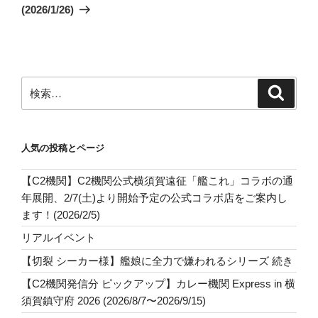
稿
(2026/1/26)
ン
検
検
索
索:
人気の投稿とページ
【C2機関】C2機関公式横須賀遠征「艦これ」コラボの通
年展開、2/7(土)より開始予定の公式コラボ店をご案内し
ます！(2026/2/5)
リアルイベント
【切裂 シーカー様】艦娘に全力で嫌われるシリーズ 続き
【C2機関発信分 ピックアップ】カレー機関 Express in 横
須賀鎮守府 2026 (2026/8/7〜2026/9/15)