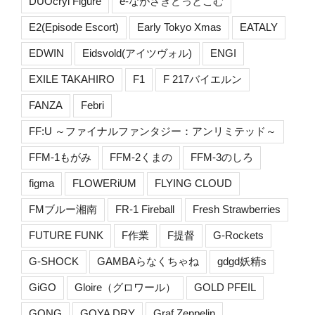
DUOcryl Figure
e-ながさきどっとこむ
E2(Episode Escort)
Early Tokyo Xmas
EATALY
EDWIN
Eidsvold(アイツヴォル)
ENGI
EXILE TAKAHIRO
F1
F 217バイエルン
FANZA
Febri
FF:U ～ファイナルファンタジー：アンリミテッド～
FFM-1もがみ
FFM-2くまの
FFM-3のしろ
figma
FLOWERiUM
FLYING CLOUD
FMブルー湘南
FR-1 Fireball
Fresh Strawberries
FUTURE FUNK
F作業
F提督
G-Rockets
G-SHOCK
GAMBAらなくちゃね
gdgd妖精s
GiGO
Gloire（グロワール）
GOLD PFEIL
GONG
GOYA DRY
Graf Zeppelin