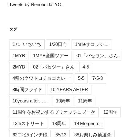
Tweets by Nenohi_da_YO
タグ
1+1=いちいち
1/20日向
1mileサコッシュ
1MYB
1MYB全国ツアー
01「パセワン」さん
2MYB
02「パセツー」さん
4-5
4種のクワトロチョコカレー
5-5
7-5-3
8時間フライト
10 YEARS AFTER
10years after……
10周年
11周年
11周年をお祝いするブリオッシュブーケ
12周年
13thストリート
13周年
19 Morgenrot
62口径5インチ砲
65/13
88お楽しみ抽選會