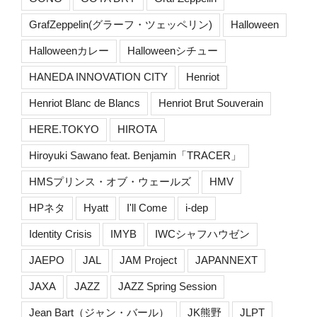
GrafZeppelin(グラーフ・ツェッペリン)
Halloween
Halloweenカレー
Halloweenシチュー
HANEDA INNOVATION CITY
Henriot
Henriot Blanc de Blancs
Henriot Brut Souverain
HERE.TOKYO
HIROTA
Hiroyuki Sawano feat. Benjamin「TRACER」
HMSプリンス・オブ・ウェールズ
HMV
HPネタ
Hyatt
I'll Come
i-dep
Identity Crisis
IMYB
IWCシャフハウゼン
JAEPO
JAL
JAM Project
JAPANNEXT
JAXA
JAZZ
JAZZ Spring Session
Jean Bart（ジャン・バール）
JK熊野
JLPT