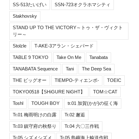
SS-513たいげい
SSN-723オクラホマシティ
Stakhovsky
STAND UP TO THE VICTORY～トゥ・ザ・ヴィクト
リー～
Stolzle
T-AKE-3アラン・シェパード
TABLE 9 TOKYO
Take On Me
Tanabata
TANABATA Sequence
Tani
The Deep Sea
THE ビッグオー
TIEMPO-ティエンポ-
TOEIC
TOKYO0518【SHiGURE NiGHT】
TOM☆CAT
Toshl
TOUGH BOY
tr.01 加賀(かが)の征く海
Tr.01 梅雨明けの白露
Tr.02 邂逅
Tr.03 鎮守府の秋祭り
Tr.04 六〇三作戦
Tr.05 シズメシズメ
Tr.05 島嶼海上輸送作戦