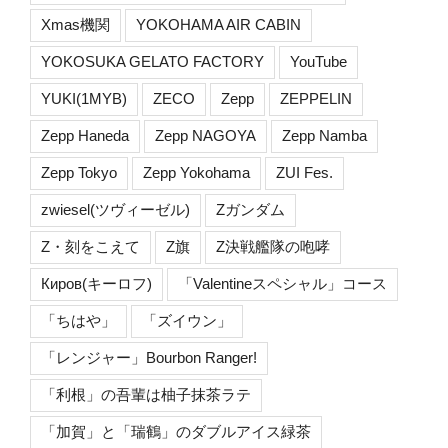
Xmas機関
YOKOHAMA AIR CABIN
YOKOSUKA GELATO FACTORY
YouTube
YUKI(1MYB)
ZECO
Zepp
ZEPPELIN
Zepp Haneda
Zepp NAGOYA
Zepp Namba
Zepp Tokyo
Zepp Yokohama
ZUI Fes.
zwiesel(ツヴィーゼル)
Zガンダム
Z・刻をこえて
Z旗
Z決戦艦隊の咆哮
Киров(キーロフ)
「Valentineスペシャル」コース
「ちはや」
「ズイウン」
「レンジャー」Bourbon Ranger!
「利根」の吾輩は柚子抹茶ラテ
「加賀」と「瑞鶴」のダブルアイス緑茶