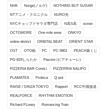
NHK
Norge(ノルゲ)
NOTHING BUT SUGAR
NTアニメ・クロニクル
NURO光
NYCチョップドサラダ専門店
N高S高
ocean
OCTOMORE
One-mile wear
ONKYO
online-district
ORBITAL BEAT
ORIENT STAR
OST
OTO砲
PC
PC-9801
PEACH旅くじ
PG-829しらたか
Piacere (ピアチェーレ)
PIZZERIA BAR ConeLi
PIZZERRIA NALIPO
PLAMATEA
Proteca
Q-pot
RAISE / GINZA TOKYO
Rapport
RCC中国放送
REALFORCE
RHYTHM EMOTION
Richard P.Leary
Romancing Train