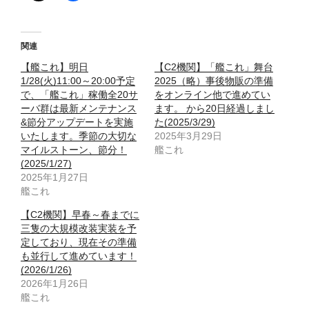
関連
【艦これ】明日
【C2機関】「艦これ」舞台
1/28(火)11:00～20:00予定
2025（略）事後物販の準備
で、「艦これ」稼働全20サ
をオンライン他で進めてい
ーバ群は最新メンテナンス
ます。 から20日経過しまし
&節分アップデートを実施
た(2025/3/29)
いたします。季節の大切な
2025年3月29日
マイルストーン、節分！
艦これ
(2025/1/27)
2025年1月27日
艦これ
【C2機関】早春～春までに
三隻の大規模改装実装を予
定しており、現在その準備
も並行して進めています！
(2026/1/26)
2026年1月26日
艦これ