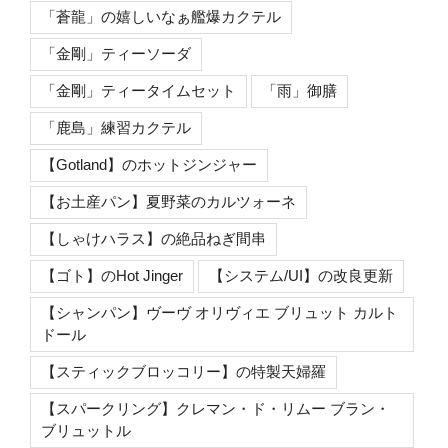
「蒼龍」の嬉しいなぁ艦爆カクテル
「金剛」ティーソーダ
「金剛」ティータイムセット
「雨」御膳
「鹿島」練習カクテル
【Gotland】のホットジンジャー
【お土産パン】夏野菜のカルツォーネ
【しゃけハラス】の絶品ねぎ間串
【ゴト】のHot Jinger
【システム/UI】の改良更新
【シャンパン】ヴーヴ オリヴィエ ブリュット カルト
ドール
【スティックブロッコリー】の特製天婦羅
【スパークリング】クレマン・ド・リムー ブラン・
ブリュットル