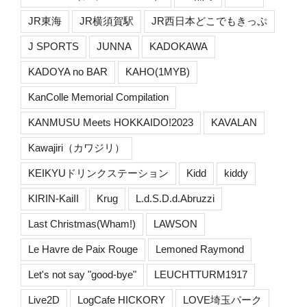
JR東海
JR横須賀駅
JR西日本どこでもきっぷ
J SPORTS
JUNNA
KADOKAWA
KADOYA no BAR
KAHO(1MYB)
KanColle Memorial Compilation
KANMUSU Meets HOKKAIDO!2023
KAVALAN
Kawajiri（カワジリ）
KEIKYUドリンクステーション
Kidd
kiddy
KIRIN-KaiII
Krug
L.d.S.D.d.Abruzzi
Last Christmas(Wham!)
LAWSON
Le Havre de Paix Rouge
Lemoned Raymond
Let's not say "good-bye"
LEUCHTTURM1917
Live2D
LogCafe HICKORY
LOVE埼玉パーク