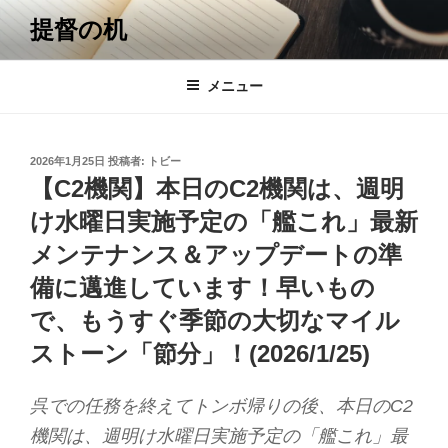
コ
提督の机
ン
テ
ン
メニュー
ツ
へ
ス
投
2026年1月25日
投稿者:
トビー
キ
稿
【C2機関】本日のC2機関は、週明
日:
ッ
け水曜日実施予定の「艦これ」最新
プ
メンテナンス＆アップデートの準
備に邁進しています！早いもの
で、もうすぐ季節の大切なマイル
ストーン「節分」！(2026/1/25)
呉での任務を終えてトンボ帰りの後、本日のC2
機関は、週明け水曜日実施予定の「艦これ」最