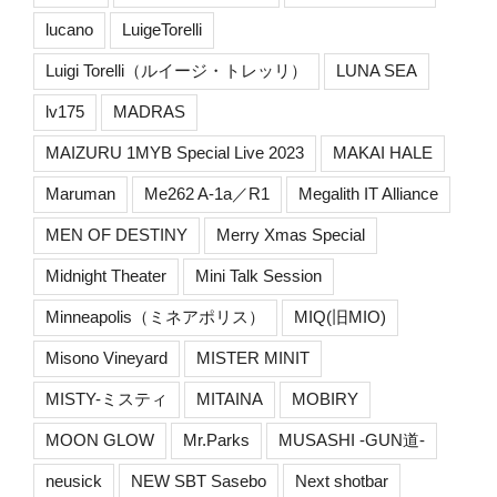
lucano
LuigeTorelli
Luigi Torelli（ルイージ・トレッリ）
LUNA SEA
lv175
MADRAS
MAIZURU 1MYB Special Live 2023
MAKAI HALE
Maruman
Me262 A-1a／R1
Megalith IT Alliance
MEN OF DESTINY
Merry Xmas Special
Midnight Theater
Mini Talk Session
Minneapolis（ミネアポリス）
MIQ(旧MIO)
Misono Vineyard
MISTER MINIT
MISTY-ミスティ
MITAINA
MOBIRY
MOON GLOW
Mr.Parks
MUSASHI -GUN道-
neusick
NEW SBT Sasebo
Next shotbar