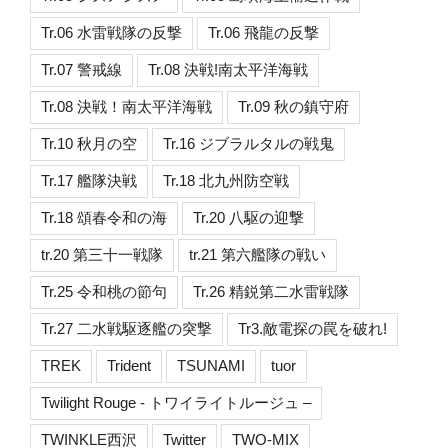
Tr.06 水雷戦隊の反撃
Tr.06 飛龍の反撃
Tr.07 警戒線
Tr.08 決戦!南太平洋海戦
Tr.08 決戦！南太平洋海戦
Tr.09 秋の鎮守府
Tr.10 秋月の空
Tr.16 ジブラルタルの戦鬼
Tr.17 艦隊決戦
Tr.18 北九州防空戦
Tr.18 頌春令和の海
Tr.20 八駆の迎撃
tr.20 第三十一戦隊
tr.21 第六艦隊の戦い
Tr.25 令和桃の節句
Tr.26 精鋭第二水雷戦隊
Tr.27 二水戦駆逐艦の突撃
Tr3.敵電探の罠を破れ!
TREK
Trident
TSUNAMI
tuor
Twilight Rouge - トワイライトルージュ –
TWINKLE西沢
Twitter
TWO-MIX