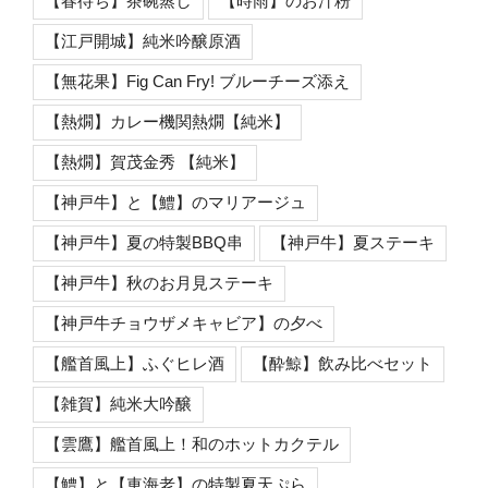
【春待ち】茶碗蒸し
【時雨】のお汁粉
【江戸開城】純米吟醸原酒
【無花果】Fig Can Fry! ブルーチーズ添え
【熱燗】カレー機関熱燗【純米】
【熱燗】賀茂金秀 【純米】
【神戸牛】と【鱧】のマリアージュ
【神戸牛】夏の特製BBQ串
【神戸牛】夏ステーキ
【神戸牛】秋のお月見ステーキ
【神戸牛チョウザメキャビア】の夕べ
【艦首風上】ふぐヒレ酒
【酔鯨】飲み比べセット
【雑賀】純米大吟醸
【雲鷹】艦首風上！和のホットカクテル
【鱧】と【車海老】の特製夏天ぷら