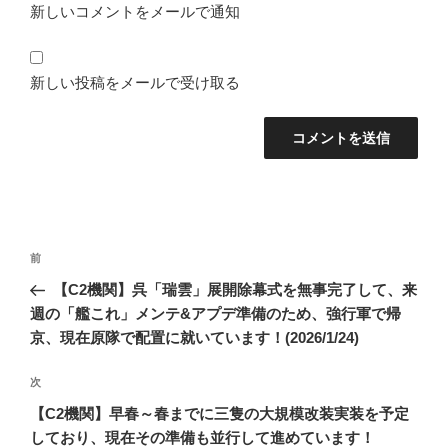
新しいコメントをメールで通知
新しい投稿をメールで受け取る
投
前
前
稿
の
【C2機関】呉「瑞雲」展開除幕式を無事完了して、来
ナ
投
週の「艦これ」メンテ&アプデ準備のため、強行軍で帰
ビ
稿
京、現在原隊で配置に就いています！(2026/1/24)
ゲ
次
次
ー
の
シ
【C2機関】早春～春までに三隻の大規模改装実装を予定
投
しており、現在その準備も並行して進めています！
ョ