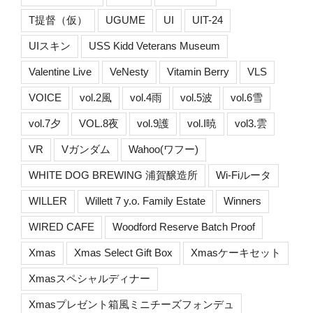
T提督（仮）
UGUME
UI
UIT-24
UIスキン
USS Kidd Veterans Museum
Valentine Live
VeNesty
Vitamin Berry
VLS
VOICE
vol.2風
vol.4雨
vol.5波
vol.6雪
vol.7夕
VOL.8夜
vol.9護
vol.I暁
vol3.雲
VR
Vガンダム
Wahoo(ワフー)
WHITE DOG BREWING 浦賀醸造所
Wi-Fiルータ
WILLER
Willett 7 y.o. Family Estate
Winners
WIRED CAFE
Woodford Reserve Batch Proof
Xmas
Xmas Select Gift Box
Xmasケーキセット
Xmasスペシャルディナー
Xmasプレゼント箱風ミニチーズフォンデュ