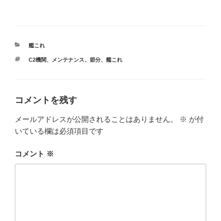
カ
艦これ
テ
タ
C2機関
、
メンテナンス
、
節分
、
艦これ
ゴ
グ
リ
ー
コメントを残す
メールアドレスが公開されることはありません。
※
が付
いている欄は必須項目です
コメント
※