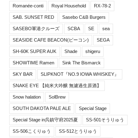
Romanée-conti
Royal Household
RX-78-2
SAB. SUNSET RED
Sasebo C&B Burgers
SASEBO軍港クルーズ
SCBA
SE
sea
SEASIDE CAFE BEACON(ビーコン)
SEGA
SH-60K SUPER AUK
Shade
shigeru
SHOWTIME Ramen
Sink The Bismarck
SKY BAR
SLIPKNOT『NO.9 IOWA WHISKEY』
SNAKE EYE 【純米大吟醸 無濾過生原酒】
Snow halation
SolBrew
SOUTH DAKOTA PALE ALE
Special Stage
Special Stage in呉鎮守府2025夏
SS-501そうりゅう
SS-506こくりゅう
SS-512とうりゅう