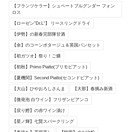
【フランツケラー】シュペートブルグンダー フォン
ロス
【ローゼン"Dr.L"】 リースリングドライ
【伊勢】の新春完部隊甘酒
【余】のコーンポタージュ＆英国パンセット
【初ガツオ】祭り！ご膳
【初秋】Primo Piatto(プリモピアット)
【夏機関】Second Piatto(セコンドピアット)
【大山】ひやおろしさんま
【大那】春摘み新酒
【微発泡 白ワイン】フリザンビアンコ
【戻り鰹】の赤ワイン漬け
【星ノ輝】七賢スパークリング