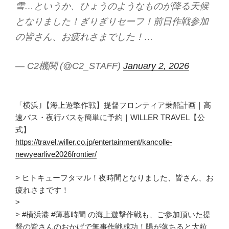
雪…というか、ひょうのようなものが降る天候
となりました！ぎりぎりセーフ！前日作戦参加
の皆さん、お疲れさまでした！…
— C2機関 (@C2_STAFF)
January 2, 2026
「横浜｣【海上遊撃作戦】提督フロンティア乗船計画｜高
速バス・夜行バスを簡単に予約｜WILLER TRAVEL【公
式】
https://travel.willer.co.jp/entertainment/kancolle-
newyearlive2026frontier/
> ヒトキューフタマル！夜時間となりました、皆さん、お
疲れさまです！
>
> #横浜港 #薄暮時間 の海上遊撃作戦も、ご参加頂いた提
督の皆さんのおかげで無事作戦成功！陽が落ちると大粒