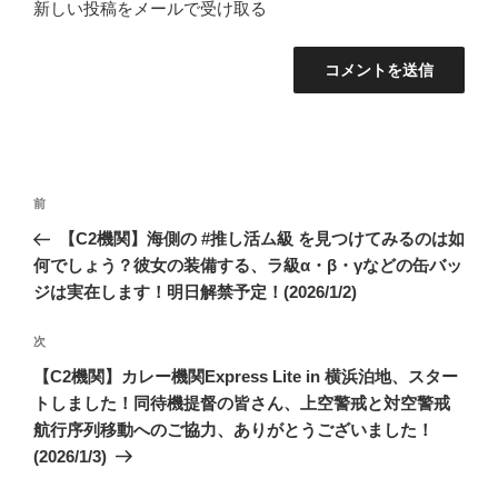
新しい投稿をメールで受け取る
投
前
前
稿
の
【C2機関】海側の #推し活ム級 を見つけてみるのは如
ナ
投
何でしょう？彼女の装備する、ラ級α・β・γなどの缶バッ
ビ
稿
ジは実在します！明日解禁予定！(2026/1/2)
ゲ
次
次
ー
の
シ
【C2機関】カレー機関Express Lite in 横浜泊地、スター
投
トしました！同待機提督の皆さん、上空警戒と対空警戒
ョ
稿
航行序列移動へのご協力、ありがとうございました！
ン
(2026/1/3)