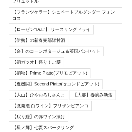
ブリュットル
【フランツケラー】シュペートブルグンダー フォン
ロス
【ローゼン"Dr.L"】 リースリングドライ
【伊勢】の新春完部隊甘酒
【余】のコーンポタージュ＆英国パンセット
【初ガツオ】祭り！ご膳
【初秋】Primo Piatto(プリモピアット)
【夏機関】Second Piatto(セコンドピアット)
【大山】ひやおろしさんま
【大那】春摘み新酒
【微発泡 白ワイン】フリザンビアンコ
【戻り鰹】の赤ワイン漬け
【星ノ輝】七賢スパークリング