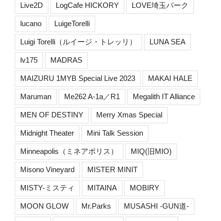
Live2D
LogCafe HICKORY
LOVE埼玉パーク
lucano
LuigeTorelli
Luigi Torelli（ルイージ・トレッリ）
LUNA SEA
lv175
MADRAS
MAIZURU 1MYB Special Live 2023
MAKAI HALE
Maruman
Me262 A-1a／R1
Megalith IT Alliance
MEN OF DESTINY
Merry Xmas Special
Midnight Theater
Mini Talk Session
Minneapolis（ミネアポリス）
MIQ(旧MIO)
Misono Vineyard
MISTER MINIT
MISTY-ミスティ
MITAINA
MOBIRY
MOON GLOW
Mr.Parks
MUSASHI -GUN道-