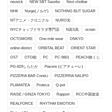
neusick
NEW SBT Sasebo
Next shotbar
NHK
Norge(ノルゲ)
NOTHING BUT SUGAR
NTアニメ・クロニクル
NURO光
NYCチョップドサラダ専門店
N高S高
ocean
OCTOMORE
One-mile wear
ONKYO
online-district
ORBITAL BEAT
ORIENT STAR
OST
OTO砲
PC
PC-9801
PEACH旅くじ
PG-829しらたか
Piacere (ピアチェーレ)
PIZZERIA BAR ConeLi
PIZZERRIA NALIPO
PLAMATEA
Proteca
Q-pot
RAISE / GINZA TOKYO
Rapport
RCC中国放送
REALFORCE
RHYTHM EMOTION