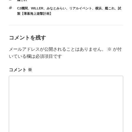
テ
タ
C2機関
、
WILLER
、
みなとみらい
、
リアルイベント
、
横浜
、
艦これ
、
試
ゴ
グ
製【薄暮海上遊撃計画】
リ
ー
コメントを残す
メールアドレスが公開されることはありません。
※
が付
いている欄は必須項目です
コメント
※