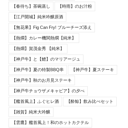
【春待ち】茶碗蒸し
【時雨】のお汁粉
【江戸開城】純米吟醸原酒
【無花果】Fig Can Fry! ブルーチーズ添え
【熱燗】カレー機関熱燗【純米】
【熱燗】賀茂金秀 【純米】
【神戸牛】と【鱧】のマリアージュ
【神戸牛】夏の特製BBQ串
【神戸牛】夏ステーキ
【神戸牛】秋のお月見ステーキ
【神戸牛チョウザメキャビア】の夕べ
【艦首風上】ふぐヒレ酒
【酔鯨】飲み比べセット
【雑賀】純米大吟醸
【雲鷹】艦首風上！和のホットカクテル