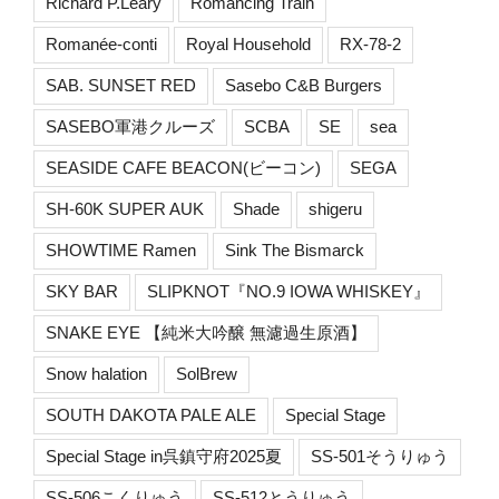
Richard P.Leary
Romancing Train
Romanée-conti
Royal Household
RX-78-2
SAB. SUNSET RED
Sasebo C&B Burgers
SASEBO軍港クルーズ
SCBA
SE
sea
SEASIDE CAFE BEACON(ビーコン)
SEGA
SH-60K SUPER AUK
Shade
shigeru
SHOWTIME Ramen
Sink The Bismarck
SKY BAR
SLIPKNOT『NO.9 IOWA WHISKEY』
SNAKE EYE 【純米大吟醸 無濾過生原酒】
Snow halation
SolBrew
SOUTH DAKOTA PALE ALE
Special Stage
Special Stage in呉鎮守府2025夏
SS-501そうりゅう
SS-506こくりゅう
SS-512とうりゅう