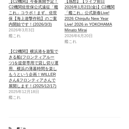
【C2機関】今春展開予定！
【感想】【ライブ前日
C2機関佐世保公式遠征「艦
2026年1月2日(金)】C2機関
これ」コラボ！まず、佐世
「艦これ」公式新春Live!
保【海上遊撃作戦】のご案
2026 Chinjufu New Year
内開始です！(2026/3/3)
Live! 2026 in YOKOHAMA
2026年3月3日
Minato Mirai
艦これ
2026年6月20日
艦これ
【C2機関】横浜港を遊覧で
きる船(フロンティアルー
ツ)を提督専用で貸し切り運
用、横浜の薄暮時間を楽し
もうという企画！WILLER
さん&フロンティアさんで
展開します！(2025/12/17)
2025年12月18日
艦これ
カ
艦これ