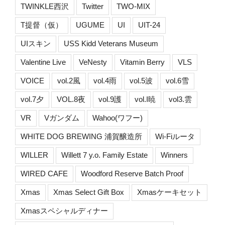
TWINKLE西沢
Twitter
TWO-MIX
T提督（仮）
UGUME
UI
UIT-24
UIスキン
USS Kidd Veterans Museum
Valentine Live
VeNesty
Vitamin Berry
VLS
VOICE
vol.2風
vol.4雨
vol.5波
vol.6雪
vol.7夕
VOL.8夜
vol.9護
vol.I暁
vol3.雲
VR
Vガンダム
Wahoo(ワフー)
WHITE DOG BREWING 浦賀醸造所
Wi-Fiルータ
WILLER
Willett 7 y.o. Family Estate
Winners
WIRED CAFE
Woodford Reserve Batch Proof
Xmas
Xmas Select Gift Box
Xmasケーキセット
Xmasスペシャルディナー