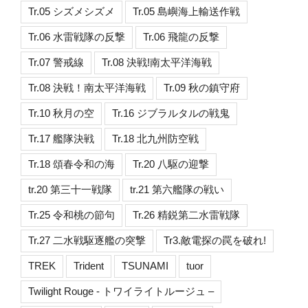
Tr.05 シズメシズメ
Tr.05 島嶼海上輸送作戦
Tr.06 水雷戦隊の反撃
Tr.06 飛龍の反撃
Tr.07 警戒線
Tr.08 決戦!南太平洋海戦
Tr.08 決戦！南太平洋海戦
Tr.09 秋の鎮守府
Tr.10 秋月の空
Tr.16 ジブラルタルの戦鬼
Tr.17 艦隊決戦
Tr.18 北九州防空戦
Tr.18 頌春令和の海
Tr.20 八駆の迎撃
tr.20 第三十一戦隊
tr.21 第六艦隊の戦い
Tr.25 令和桃の節句
Tr.26 精鋭第二水雷戦隊
Tr.27 二水戦駆逐艦の突撃
Tr3.敵電探の罠を破れ!
TREK
Trident
TSUNAMI
tuor
Twilight Rouge - トワイライトルージュ –