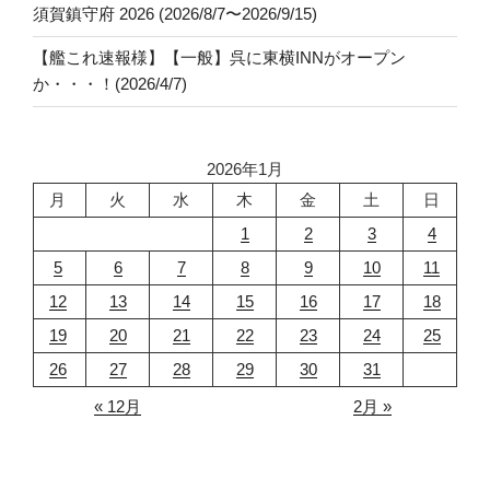
須賀鎮守府 2026 (2026/8/7〜2026/9/15)
【艦これ速報様】【一般】呉に東横INNがオープン
か・・・！(2026/4/7)
2026年1月
月
火
水
木
金
土
日
1
2
3
4
5
6
7
8
9
10
11
12
13
14
15
16
17
18
19
20
21
22
23
24
25
26
27
28
29
30
31
« 12月
2月 »