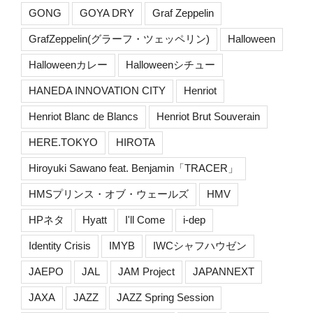
GONG
GOYA DRY
Graf Zeppelin
GrafZeppelin(グラーフ・ツェッペリン)
Halloween
Halloweenカレー
Halloweenシチュー
HANEDA INNOVATION CITY
Henriot
Henriot Blanc de Blancs
Henriot Brut Souverain
HERE.TOKYO
HIROTA
Hiroyuki Sawano feat. Benjamin「TRACER」
HMSプリンス・オブ・ウェールズ
HMV
HPネタ
Hyatt
I'll Come
i-dep
Identity Crisis
IMYB
IWCシャフハウゼン
JAEPO
JAL
JAM Project
JAPANNEXT
JAXA
JAZZ
JAZZ Spring Session