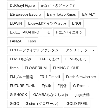
DUOcryl Figure
e-ながさきどっとこむ
E2(Episode Escort)
Early Tokyo Xmas
EATALY
EDWIN
Eidsvold(アイツヴォル)
ENGI
EXILE TAKAHIRO
F1
F 217バイエルン
FANZA
Febri
FF:U ～ファイナルファンタジー：アンリミテッド～
FFM-1もがみ
FFM-2くまの
FFM-3のしろ
figma
FLOWERiUM
FLYING CLOUD
FMブルー湘南
FR-1 Fireball
Fresh Strawberries
FUTURE FUNK
F作業
F提督
G-Rockets
G-SHOCK
GAMBAらなくちゃね
gdgd妖精s
GiGO
Gloire（グロワール）
GOLD PFEIL