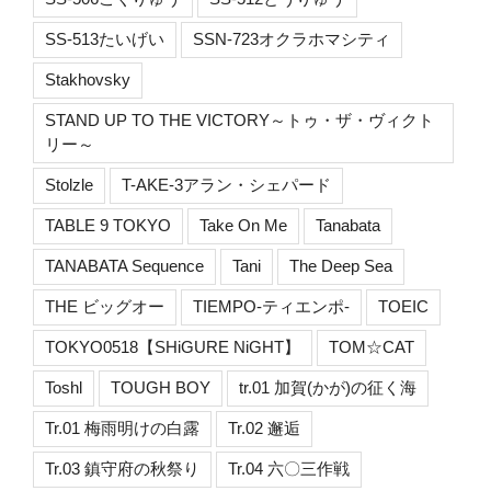
SS-513たいげい
SSN-723オクラホマシティ
Stakhovsky
STAND UP TO THE VICTORY～トゥ・ザ・ヴィクト
リー～
Stolzle
T-AKE-3アラン・シェパード
TABLE 9 TOKYO
Take On Me
Tanabata
TANABATA Sequence
Tani
The Deep Sea
THE ビッグオー
TIEMPO-ティエンポ-
TOEIC
TOKYO0518【SHiGURE NiGHT】
TOM☆CAT
Toshl
TOUGH BOY
tr.01 加賀(かが)の征く海
Tr.01 梅雨明けの白露
Tr.02 邂逅
Tr.03 鎮守府の秋祭り
Tr.04 六〇三作戦