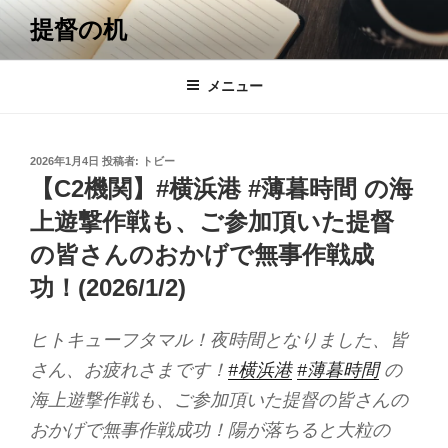
コ
提督の机
ン
テ
ン
メニュー
ツ
へ
ス
投
2026年1月4日
投稿者:
トビー
キ
稿
【C2機関】#横浜港 #薄暮時間 の海
日:
ッ
上遊撃作戦も、ご参加頂いた提督
プ
の皆さんのおかげで無事作戦成
功！(2026/1/2)
ヒトキューフタマル！夜時間となりました、皆
さん、お疲れさまです！
#横浜港
#薄暮時間
の
海上遊撃作戦も、ご参加頂いた提督の皆さんの
おかげで無事作戦成功！陽が落ちると大粒の