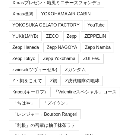
Xmasプレゼント箱風ミニチーズフォンデュ
Xmas機関
YOKOHAMA AIR CABIN
YOKOSUKA GELATO FACTORY
YouTube
YUKI(1MYB)
ZECO
Zepp
ZEPPELIN
Zepp Haneda
Zepp NAGOYA
Zepp Namba
Zepp Tokyo
Zepp Yokohama
ZUI Fes.
zwiesel(ツヴィーゼル)
Zガンダム
Z・刻をこえて
Z旗
Z決戦艦隊の咆哮
Киров(キーロフ)
「Valentineスペシャル」コース
「ちはや」
「ズイウン」
「レンジャー」Bourbon Ranger!
「利根」の吾輩は柚子抹茶ラテ