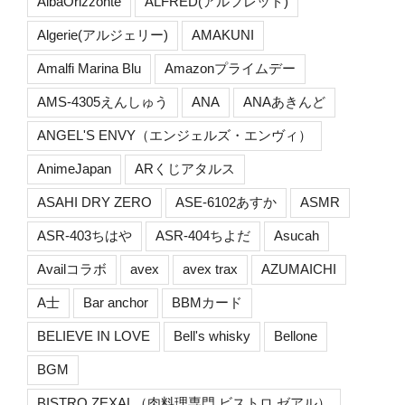
AlbaOrizzonte
ALFRED(アルフレッド)
Algerie(アルジェリー)
AMAKUNI
Amalfi Marina Blu
Amazonプライムデー
AMS-4305えんしゅう
ANA
ANAあきんど
ANGEL'S ENVY（エンジェルズ・エンヴィ）
AnimeJapan
ARくじアタルス
ASAHI DRY ZERO
ASE-6102あすか
ASMR
ASR-403ちはや
ASR-404ちよだ
Asucah
Availコラボ
avex
avex trax
AZUMAICHI
A士
Bar anchor
BBMカード
BELIEVE IN LOVE
Bell's whisky
Bellone
BGM
BISTRO ZEXAL（肉料理専門 ビストロ ゼアル）