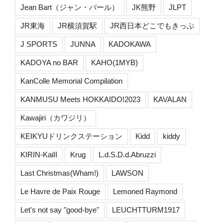
Jean Bart（ジャン・バール）
JK熊野
JLPT
JR東海
JR横須賀駅
JR西日本どこでもきっぷ
J SPORTS
JUNNA
KADOKAWA
KADOYA no BAR
KAHO(1MYB)
KanColle Memorial Compilation
KANMUSU Meets HOKKAIDO!2023
KAVALAN
Kawajiri（カワジリ）
KEIKYUドリンクステーション
Kidd
kiddy
KIRIN-KaiII
Krug
L.d.S.D.d.Abruzzi
Last Christmas(Wham!)
LAWSON
Le Havre de Paix Rouge
Lemoned Raymond
Let's not say "good-bye"
LEUCHTTURM1917