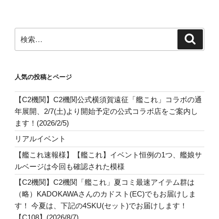
検
検
索
索:
人気の投稿とページ
【C2機関】C2機関公式横須賀遠征「艦これ」コラボの通
年展開、2/7(土)より開始予定の公式コラボ店をご案内し
ます！(2026/2/5)
リアルイベント
【艦これ速報様】【艦これ】イベント恒例の1つ、艦娘サ
ルベージは今回も確認された模様
【C2機関】C2機関「艦これ」夏コミ最速アイテム群は
（略）KADOKAWAさんのカドスト(EC)でもお届けしま
す！ 今夏は、下記の4SKU(セット)でお届けします！
【C108】(2026/8/7)