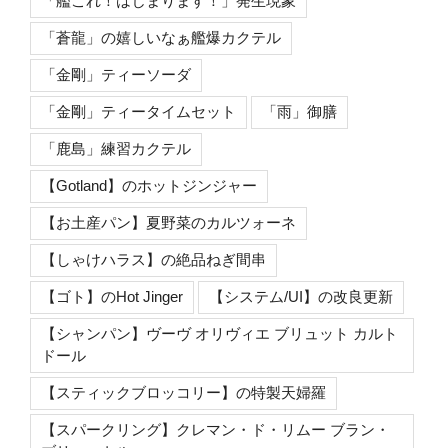
「艦これ！はじまります！」発生現象
「蒼龍」の嬉しいなぁ艦爆カクテル
「金剛」ティーソーダ
「金剛」ティータイムセット
「雨」御膳
「鹿島」練習カクテル
【Gotland】のホットジンジャー
【お土産パン】夏野菜のカルツォーネ
【しゃけハラス】の絶品ねぎ間串
【ゴト】のHot Jinger
【システム/UI】の改良更新
【シャンパン】ヴーヴ オリヴィエ ブリュット カルト
ドール
【スティックブロッコリー】の特製天婦羅
【スパークリング】クレマン・ド・リムー ブラン・