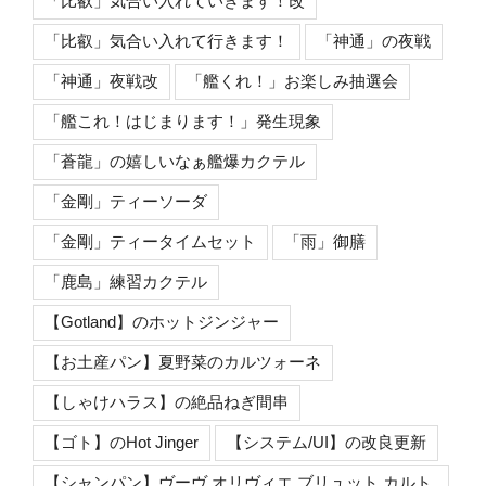
「比叡」気合い入れていきます！改
「比叡」気合い入れて行きます！
「神通」の夜戦
「神通」夜戦改
「艦くれ！」お楽しみ抽選会
「艦これ！はじまります！」発生現象
「蒼龍」の嬉しいなぁ艦爆カクテル
「金剛」ティーソーダ
「金剛」ティータイムセット
「雨」御膳
「鹿島」練習カクテル
【Gotland】のホットジンジャー
【お土産パン】夏野菜のカルツォーネ
【しゃけハラス】の絶品ねぎ間串
【ゴト】のHot Jinger
【システム/UI】の改良更新
【シャンパン】ヴーヴ オリヴィエ ブリュット カルト