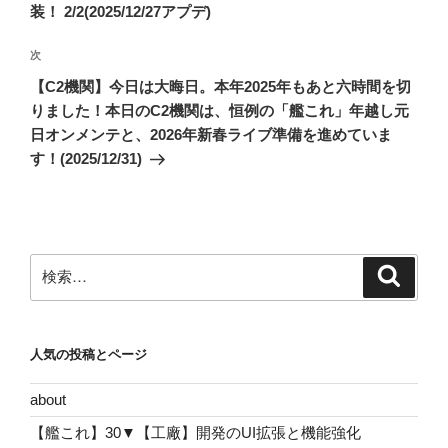
ナ
投
装！ 2/2(2025/12/27アプデ)
ビ
稿
ゲ
次
次
の
ー
【C2機関】今日は大晦日。本年2025年もあと六時間を切
投
シ
りました！本日のC2機関は、恒例の「艦これ」年越し元
稿
日オンメンテと、2026年新春ライブ準備を進めていま
ョ
す！(2025/12/31)
ン
検
検
索
索:
人気の投稿とページ
about
【艦これ】30▼【工廠】開発のUI拡張と機能強化