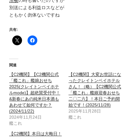
法被
の時も書いたのですが
別送による利益ロスなどが
ともかく勿体ないですね
共有:
関連
【C2機関】【C2機関公式
【C2機関】大変お世話にな
「艦これ」艦娘おせち
ったクレイトンベイホテル
2025(クレイトンベイホテ
さん！（略）【C2機関公式
ルmode)】超絶賛受付中！
「艦これ」艦娘迎春おせち
&新春にあの純米日本酒も
二〇二六】！本日ご予約開
あわせて如何ですか？
始です！(2025/11/28)
(2024/11/22)
2025年11月28日
2024年11月24日
艦これ
艦これ
【C2機関】本日は大晦日！