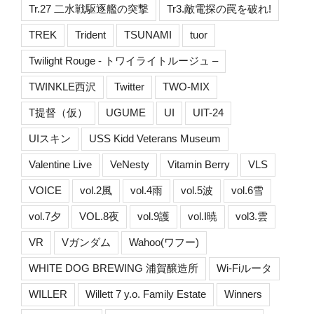
Tr.27 二水戦駆逐艦の突撃
Tr3.敵電探の罠を破れ!
TREK
Trident
TSUNAMI
tuor
Twilight Rouge - トワイライトルージュ –
TWINKLE西沢
Twitter
TWO-MIX
T提督（仮）
UGUME
UI
UIT-24
UIスキン
USS Kidd Veterans Museum
Valentine Live
VeNesty
Vitamin Berry
VLS
VOICE
vol.2風
vol.4雨
vol.5波
vol.6雪
vol.7夕
VOL.8夜
vol.9護
vol.I暁
vol3.雲
VR
Vガンダム
Wahoo(ワフー)
WHITE DOG BREWING 浦賀醸造所
Wi-Fiルータ
WILLER
Willett 7 y.o. Family Estate
Winners