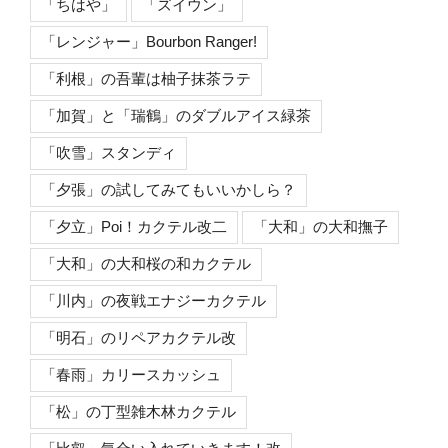
「ちはや」
「ズイウン」
「レンジャー」Bourbon Ranger!
「利根」の吾輩は柚子抹茶ラテ
「加賀」と「瑞鶴」のダブルアイス緑茶
「吹雪」スタンディ
「夕張」の試してみてもいいかしら？
「夕立」Poi！カクテル改二
「大和」の大和撫子
「大和」の大和桜の和カクテル
「川内」の夜戦エナジーカクテル
「明石」のリペアカクテル改
「春雨」カリースカッシュ
「松」の丁型雑木林カクテル