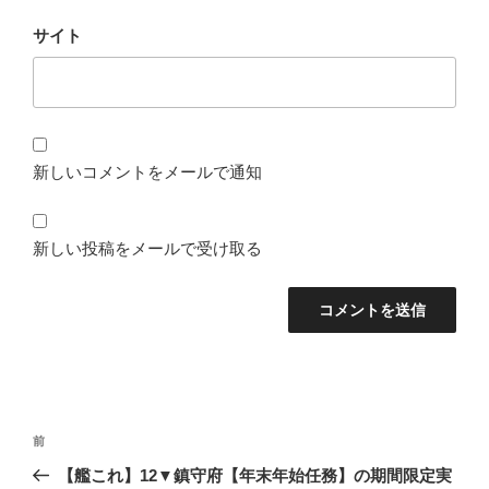
サイト
新しいコメントをメールで通知
新しい投稿をメールで受け取る
投
前
前
稿
の
【艦これ】12▼鎮守府【年末年始任務】の期間限定実