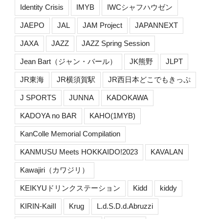
Identity Crisis
IMYB
IWCシャフハウゼン
JAEPO
JAL
JAM Project
JAPANNEXT
JAXA
JAZZ
JAZZ Spring Session
Jean Bart（ジャン・バール）
JK熊野
JLPT
JR東海
JR横須賀駅
JR西日本どこでもきっぷ
J SPORTS
JUNNA
KADOKAWA
KADOYA no BAR
KAHO(1MYB)
KanColle Memorial Compilation
KANMUSU Meets HOKKAIDO!2023
KAVALAN
Kawajiri（カワジリ）
KEIKYUドリンクステーション
Kidd
kiddy
KIRIN-KaiII
Krug
L.d.S.D.d.Abruzzi