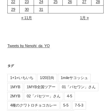
22
23
24
25
26
27
28
29
30
31
« 11月
1月 »
Tweets by Nenohi_da_YO
タグ
1+1=いちいち
1/20日向
1mileサコッシュ
1MYB
1MYB全国ツアー
01「パセワン」さん
2MYB
02「パセツー」さん
4-5
4種のクワトロチョコカレー
5-5
7-5-3