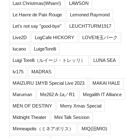
Last Christmas(Wham!)
LAWSON
Le Havre de Paix Rouge
Lemoned Raymond
Let's not say "good-bye"
LEUCHTTURM1917
Live2D
LogCafe HICKORY
LOVE埼玉パーク
lucano
LuigeTorelli
Luigi Torelli（ルイージ・トレッリ）
LUNA SEA
lv175
MADRAS
MAIZURU 1MYB Special Live 2023
MAKAI HALE
Maruman
Me262 A-1a／R1
Megalith IT Alliance
MEN OF DESTINY
Merry Xmas Special
Midnight Theater
Mini Talk Session
Minneapolis（ミネアポリス）
MIQ(旧MIO)