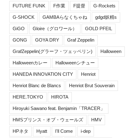
FUTURE FUNK
F作業
F提督
G-Rockets
G-SHOCK
GAMBAらなくちゃね
gdgd妖精s
GiGO
Gloire（グロワール）
GOLD PFEIL
GONG
GOYA DRY
Graf Zeppelin
GrafZeppelin(グラーフ・ツェッペリン)
Halloween
Halloweenカレー
Halloweenシチュー
HANEDA INNOVATION CITY
Henriot
Henriot Blanc de Blancs
Henriot Brut Souverain
HERE.TOKYO
HIROTA
Hiroyuki Sawano feat. Benjamin「TRACER」
HMSプリンス・オブ・ウェールズ
HMV
HPネタ
Hyatt
I'll Come
i-dep