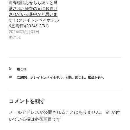
迎春艦娘おせちも続々と当
選された提督の元にお届け
されている最中かと思いま
す！(クレイトンベイホテル
&五島軒)(2024/12/31)
2024年12月31日
艦これ
カ
艦これ
テ
タ
C2機関
、
クレイトンベイホテル
、
別送
、
艦これ
、
艦娘おせち
ゴ
グ
リ
ー
コメントを残す
メールアドレスが公開されることはありません。
※
が付
いている欄は必須項目です