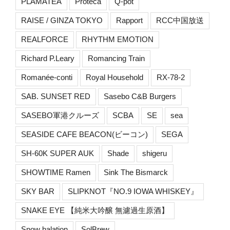
PLAMATEA
Proteca
Q-pot
RAISE / GINZA TOKYO
Rapport
RCC中国放送
REALFORCE
RHYTHM EMOTION
Richard P.Leary
Romancing Train
Romanée-conti
Royal Household
RX-78-2
SAB. SUNSET RED
Sasebo C&B Burgers
SASEBO軍港クルーズ
SCBA
SE
sea
SEASIDE CAFE BEACON(ビーコン)
SEGA
SH-60K SUPER AUK
Shade
shigeru
SHOWTIME Ramen
Sink The Bismarck
SKY BAR
SLIPKNOT『NO.9 IOWA WHISKEY』
SNAKE EYE 【純米大吟醸 無濾過生原酒】
Snow halation
SolBrew