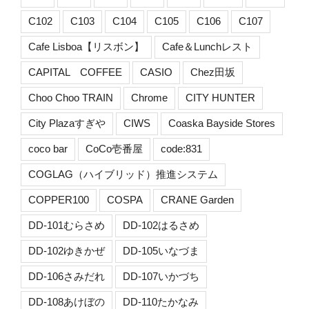
C102
C103
C104
C105
C106
C107
Cafe Lisboa【リスボン】
Cafe＆Lunchレスト
CAPITAL COFFEE
CASIO
Chez田坂
Choo Choo TRAIN
Chrome
CITY HUNTER
City Plazaすぎや
CIWS
Coaska Bayside Stores
coco bar
CoCo壱番屋
code:831
COGLAG（ハイブリッド）推進システム
COPPER100
COSPA
CRANE Garden
DD-101むらさめ
DD-102はるさめ
DD-102ゆきかぜ
DD-105いなづま
DD-106さみだれ
DD-107いかづち
DD-108あけぼの
DD-110たかなみ