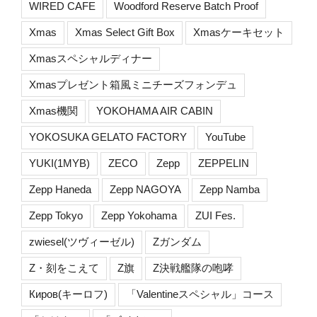
WIRED CAFE
Woodford Reserve Batch Proof
Xmas
Xmas Select Gift Box
Xmasケーキセット
Xmasスペシャルディナー
Xmasプレゼント箱風ミニチーズフォンデュ
Xmas機関
YOKOHAMA AIR CABIN
YOKOSUKA GELATO FACTORY
YouTube
YUKI(1MYB)
ZECO
Zepp
ZEPPELIN
Zepp Haneda
Zepp NAGOYA
Zepp Namba
Zepp Tokyo
Zepp Yokohama
ZUI Fes.
zwiesel(ツヴィーゼル)
Zガンダム
Z・刻をこえて
Z旗
Z決戦艦隊の咆哮
Киров(キーロフ)
「Valentineスペシャル」コース