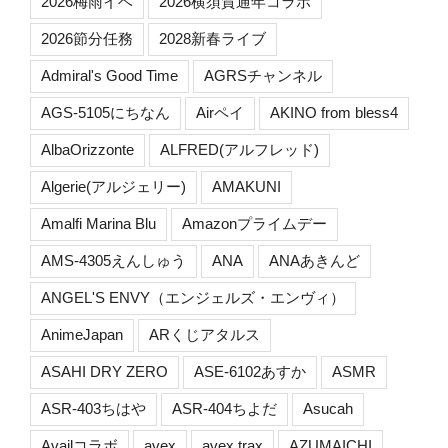
2026梅雨イベ
2026横須賀通年コラボ
2026節分任務
2028新春ライブ
Admiral's Good Time
AGRSチャンネル
AGS-5105にちなん
Airペイ
AKINO from bless4
AlbaOrizzonte
ALFRED(アルフレッド)
Algerie(アルジェリー)
AMAKUNI
Amalfi Marina Blu
Amazonプライムデー
AMS-4305えんしゅう
ANA
ANAあきんど
ANGEL'S ENVY（エンジェルズ・エンヴィ）
AnimeJapan
ARくじアタルス
ASAHI DRY ZERO
ASE-6102あすか
ASMR
ASR-403ちはや
ASR-404ちよだ
Asucah
Availコラボ
avex
avex trax
AZUMAICHI