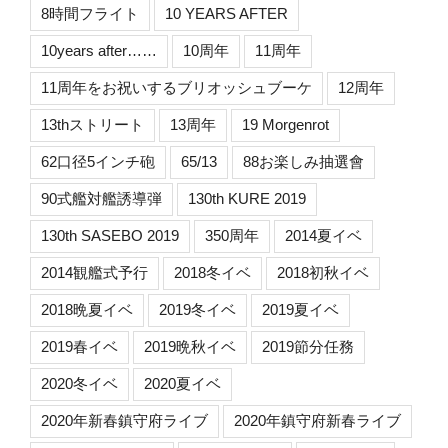
8時間フライト
10 YEARS AFTER
10years after……
10周年
11周年
11周年をお祝いするブリオッシュブーケ
12周年
13thストリート
13周年
19 Morgenrot
62口径5インチ砲
65/13
88お楽しみ抽選會
90式艦対艦誘導弾
130th KURE 2019
130th SASEBO 2019
350周年
2014夏イベ
2014観艦式予行
2018冬イベ
2018初秋イベ
2018晩夏イベ
2019冬イベ
2019夏イベ
2019春イベ
2019晩秋イベ
2019節分任務
2020冬イベ
2020夏イベ
2020年新春鎮守府ライブ
2020年鎮守府新春ライブ