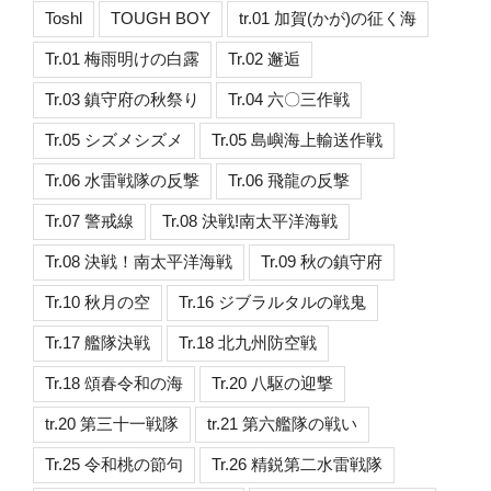
Toshl
TOUGH BOY
tr.01 加賀(かが)の征く海
Tr.01 梅雨明けの白露
Tr.02 邂逅
Tr.03 鎮守府の秋祭り
Tr.04 六〇三作戦
Tr.05 シズメシズメ
Tr.05 島嶼海上輸送作戦
Tr.06 水雷戦隊の反撃
Tr.06 飛龍の反撃
Tr.07 警戒線
Tr.08 決戦!南太平洋海戦
Tr.08 決戦！南太平洋海戦
Tr.09 秋の鎮守府
Tr.10 秋月の空
Tr.16 ジブラルタルの戦鬼
Tr.17 艦隊決戦
Tr.18 北九州防空戦
Tr.18 頌春令和の海
Tr.20 八駆の迎撃
tr.20 第三十一戦隊
tr.21 第六艦隊の戦い
Tr.25 令和桃の節句
Tr.26 精鋭第二水雷戦隊