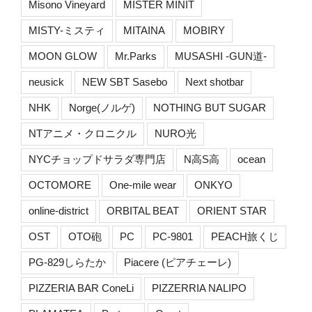
Misono Vineyard
MISTER MINIT
MISTY-ミスティ
MITAINA
MOBIRY
MOON GLOW
Mr.Parks
MUSASHI -GUN道-
neusick
NEW SBT Sasebo
Next shotbar
NHK
Norge(ノルゲ)
NOTHING BUT SUGAR
NTアニメ・クロニクル
NURO光
NYCチョップドサラダ専門店
N高S高
ocean
OCTOMORE
One-mile wear
ONKYO
online-district
ORBITAL BEAT
ORIENT STAR
OST
OTO砲
PC
PC-9801
PEACH旅くじ
PG-829しらたか
Piacere (ピアチェーレ)
PIZZERIA BAR ConeLi
PIZZERRIA NALIPO