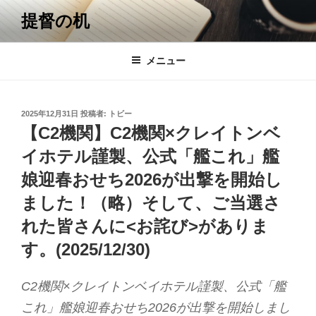
コ
提督の机
ン
テ
ン
メニュー
ツ
へ
ス
投
2025年12月31日
投稿者:
トビー
キ
稿
【C2機関】C2機関×クレイトンベ
日:
ッ
イホテル謹製、公式「艦これ」艦
プ
娘迎春おせち2026が出撃を開始し
ました！（略）そして、ご当選さ
れた皆さんに<お詫び>がありま
す。(2025/12/30)
C2機関×クレイトンベイホテル謹製、公式「艦
これ」艦娘迎春おせち2026が出撃を開始しまし