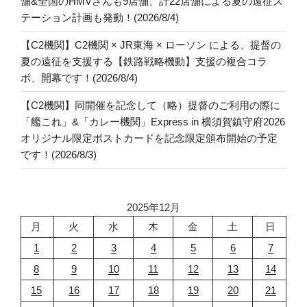
舗&全国のHMVさんも9店舗、計22店舗による夏の遠征ス
テーション計画も発動！(2026/8/4)
【C2機関】C2機関 × JR東海 × ローソン による、提督の
夏の遠征を支援する【鉄路戦略機動】支援の複合コラ
ボ、開幕です！(2026/8/4)
【C2機関】同開催を記念して（略）提督のご利用の際に
「艦これ」&「カレー機関」Express in 横須賀鎮守府2026
オリジナル限定ポストカードを記念限定頒布開始の予定
です！(2026/8/3)
2025年12月
月
火
水
木
金
土
日
1
2
3
4
5
6
7
8
9
10
11
12
13
14
15
16
17
18
19
20
21