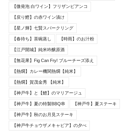
【微発泡 白ワイン】フリザンビアンコ
【戻り鰹】の赤ワイン漬け
【星ノ輝】七賢スパークリング
【春待ち】茶碗蒸し
【時雨】のお汁粉
【江戸開城】純米吟醸原酒
【無花果】Fig Can Fry! ブルーチーズ添え
【熱燗】カレー機関熱燗【純米】
【熱燗】賀茂金秀 【純米】
【神戸牛】と【鱧】のマリアージュ
【神戸牛】夏の特製BBQ串
【神戸牛】夏ステーキ
【神戸牛】秋のお月見ステーキ
【神戸牛チョウザメキャビア】の夕べ