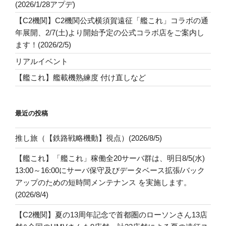
(2026/1/28アプデ)
【C2機関】C2機関公式横須賀遠征「艦これ」コラボの通
年展開、2/7(土)より開始予定の公式コラボ店をご案内し
ます！(2026/2/5)
リアルイベント
【艦これ】艦載機熟練度 付け直しなど
最近の投稿
推し旅（【鉄路戦略機動】視点）(2026/8/5)
【艦これ】「艦これ」稼働全20サーバ群は、明日8/5(水)
13:00～16:00にサーバ保守及びデータベース拡張/バック
アップのための短時間メンテナンス を実施します。
(2026/8/4)
【C2機関】夏の13周年記念で首都圏のローソンさん13店