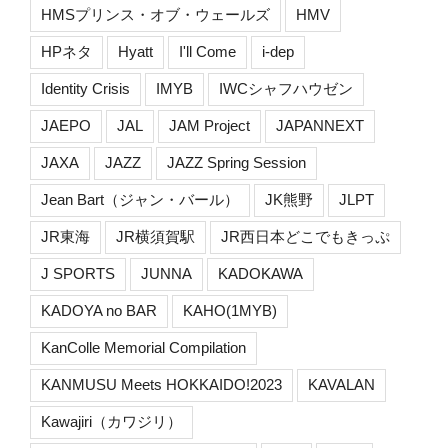
HMSプリンス・オブ・ウェールズ
HMV
HPネタ
Hyatt
I'll Come
i-dep
Identity Crisis
IMYB
IWCシャフハウゼン
JAEPO
JAL
JAM Project
JAPANNEXT
JAXA
JAZZ
JAZZ Spring Session
Jean Bart（ジャン・バール）
JK熊野
JLPT
JR東海
JR横須賀駅
JR西日本どこでもきっぷ
J SPORTS
JUNNA
KADOKAWA
KADOYA no BAR
KAHO(1MYB)
KanColle Memorial Compilation
KANMUSU Meets HOKKAIDO!2023
KAVALAN
Kawajiri（カワジリ）