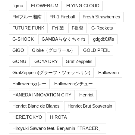
figma
FLOWERiUM
FLYING CLOUD
FMブルー湘南
FR-1 Fireball
Fresh Strawberries
FUTURE FUNK
F作業
F提督
G-Rockets
G-SHOCK
GAMBAらなくちゃね
gdgd妖精s
GiGO
Gloire（グロワール）
GOLD PFEIL
GONG
GOYA DRY
Graf Zeppelin
GrafZeppelin(グラーフ・ツェッペリン)
Halloween
Halloweenカレー
Halloweenシチュー
HANEDA INNOVATION CITY
Henriot
Henriot Blanc de Blancs
Henriot Brut Souverain
HERE.TOKYO
HIROTA
Hiroyuki Sawano feat. Benjamin「TRACER」