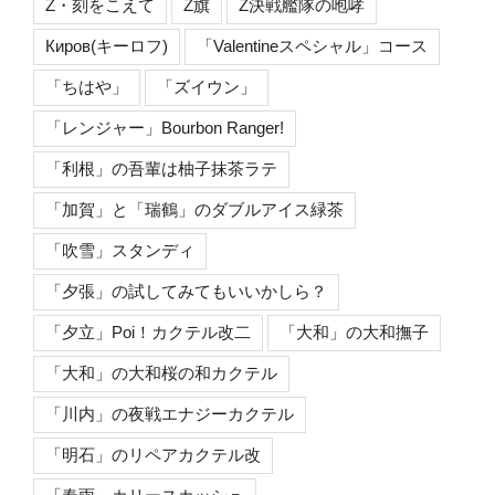
Z・刻をこえて
Z旗
Z決戦艦隊の咆哮
Киров(キーロフ)
「Valentineスペシャル」コース
「ちはや」
「ズイウン」
「レンジャー」Bourbon Ranger!
「利根」の吾輩は柚子抹茶ラテ
「加賀」と「瑞鶴」のダブルアイス緑茶
「吹雪」スタンディ
「夕張」の試してみてもいいかしら？
「夕立」Poi！カクテル改二
「大和」の大和撫子
「大和」の大和桜の和カクテル
「川内」の夜戦エナジーカクテル
「明石」のリペアカクテル改