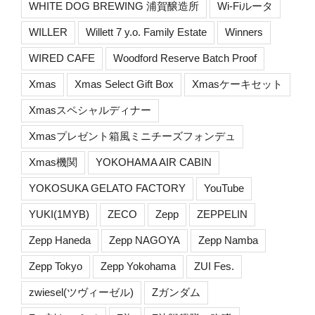
WHITE DOG BREWING 浦賀醸造所
Wi-Fiルータ
WILLER
Willett 7 y.o. Family Estate
Winners
WIRED CAFE
Woodford Reserve Batch Proof
Xmas
Xmas Select Gift Box
Xmasケーキセット
Xmasスペシャルディナー
Xmasプレゼント箱風ミニチーズフォンデュ
Xmas機関
YOKOHAMA AIR CABIN
YOKOSUKA GELATO FACTORY
YouTube
YUKI(1MYB)
ZECO
Zepp
ZEPPELIN
Zepp Haneda
Zepp NAGOYA
Zepp Namba
Zepp Tokyo
Zepp Yokohama
ZUI Fes.
zwiesel(ツヴィーゼル)
Zガンダム