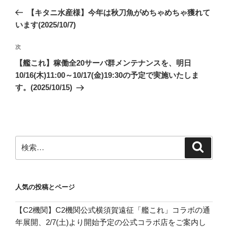
稿
の
【キタニ水産様】今年は秋刀魚がめちゃめちゃ獲れて
ナ
投
います(2025/10/7)
ビ
稿
ゲ
次
次
の
ー
【艦これ】稼働全20サーバ群メンテナンスを、明日
投
シ
10/16(木)11:00～10/17(金)19:30の予定で実施いたしま
稿
す。(2025/10/15)
ョ
ン
検
検
索
索:
人気の投稿とページ
【C2機関】C2機関公式横須賀遠征「艦これ」コラボの通
年展開、2/7(土)より開始予定の公式コラボ店をご案内し