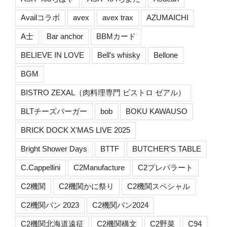
Availコラボ
avex
avex trax
AZUMAICHI
A士
Bar anchor
BBMカード
BELIEVE IN LOVE
Bell's whisky
Bellone
BGM
BISTRO ZEXAL（肉料理専門 ビストロ ゼアル）
BLTチーズバーガー
bob
BOKU KAWAUSO
BRICK DOCK X'MAS LIVE 2025
Bright Shower Days
BTTF
BUTCHER’S TABLE
C.Cappellini
C2Manufacture
C2プレパラート
C2機関
C2機関かに祭り
C2機関スペシャル
C2機関パン 2023
C2機関パン2024
C2機関北海道遠征
C2機関構文
C2野菜
C94