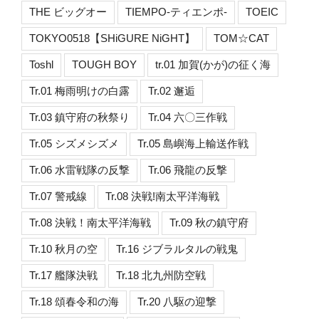
THE ビッグオー
TIEMPO-ティエンポ-
TOEIC
TOKYO0518【SHiGURE NiGHT】
TOM☆CAT
Toshl
TOUGH BOY
tr.01 加賀(かが)の征く海
Tr.01 梅雨明けの白露
Tr.02 邂逅
Tr.03 鎮守府の秋祭り
Tr.04 六〇三作戦
Tr.05 シズメシズメ
Tr.05 島嶼海上輸送作戦
Tr.06 水雷戦隊の反撃
Tr.06 飛龍の反撃
Tr.07 警戒線
Tr.08 決戦!南太平洋海戦
Tr.08 決戦！南太平洋海戦
Tr.09 秋の鎮守府
Tr.10 秋月の空
Tr.16 ジブラルタルの戦鬼
Tr.17 艦隊決戦
Tr.18 北九州防空戦
Tr.18 頌春令和の海
Tr.20 八駆の迎撃