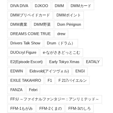
DIVA DIVA
DJKOO
DMM
DMMカード
DMMプリペイドカード
DMMポイント
DMM農業
DMM野菜
Dom Pérignon
DREAMS COME TRUE
drew
Drivers Talk Show
Drum（ドラム）
DUOcryl Figure
e-ながさきどっとこむ
E2(Episode Escort)
Early Tokyo Xmas
EATALY
EDWIN
Eidsvold(アイツヴォル)
ENGI
EXILE TAKAHIRO
F1
F 217バイエルン
FANZA
Febri
FF:U ～ファイナルファンタジー：アンリミテッド～
FFM-1もがみ
FFM-2くまの
FFM-3のしろ