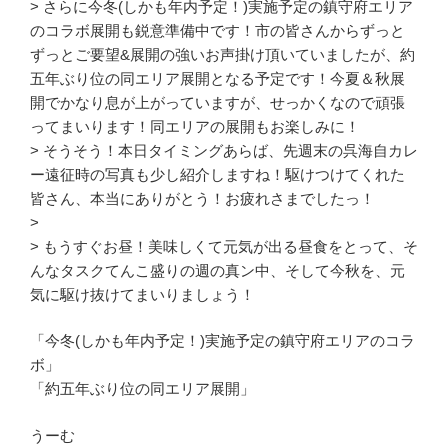
> さらに今冬(しかも年内予定！)実施予定の鎮守府エリア
のコラボ展開も鋭意準備中です！市の皆さんからずっと
ずっとご要望&展開の強いお声掛け頂いていましたが、約
五年ぶり位の同エリア展開となる予定です！今夏＆秋展
開でかなり息が上がっていますが、せっかくなので頑張
ってまいります！同エリアの展開もお楽しみに！
> そうそう！本日タイミングあらば、先週末の呉海自カレ
ー遠征時の写真も少し紹介しますね！駆けつけてくれた
皆さん、本当にありがとう！お疲れさまでしたっ！
>
> もうすぐお昼！美味しくて元気が出る昼食をとって、そ
んなタスクてんこ盛りの週の真ン中、そして今秋を、元
気に駆け抜けてまいりましょう！
「今冬(しかも年内予定！)実施予定の鎮守府エリアのコラ
ボ」
「約五年ぶり位の同エリア展開」
うーむ