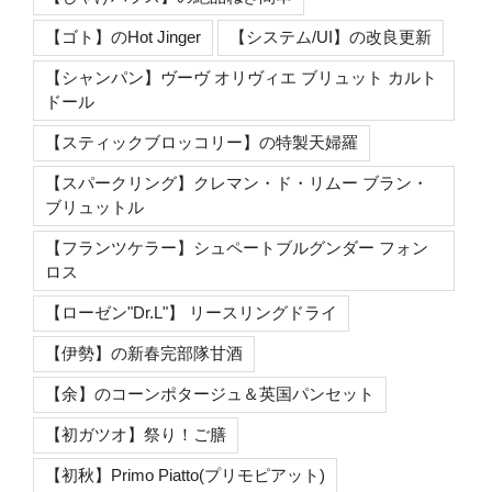
【ゴト】のHot Jinger
【システム/UI】の改良更新
【シャンパン】ヴーヴ オリヴィエ ブリュット カルト
ドール
【スティックブロッコリー】の特製天婦羅
【スパークリング】クレマン・ド・リムー ブラン・
ブリュットル
【フランツケラー】シュペートブルグンダー フォン
ロス
【ローゼン"Dr.L"】 リースリングドライ
【伊勢】の新春完部隊甘酒
【余】のコーンポタージュ＆英国パンセット
【初ガツオ】祭り！ご膳
【初秋】Primo Piatto(プリモピアット)