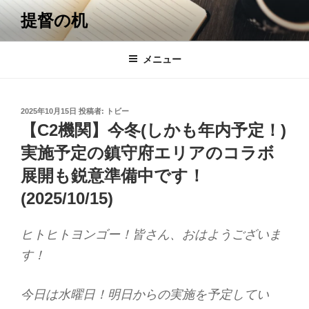
コ
提督の机
ン
テ
ン
メニュー
ツ
へ
ス
投
2025年10月15日
投稿者:
トビー
キ
稿
【C2機関】今冬(しかも年内予定！)
日:
ッ
実施予定の鎮守府エリアのコラボ
プ
展開も鋭意準備中です！
(2025/10/15)
ヒトヒトヨンゴー！皆さん、おはようございま
す！
今日は水曜日！明日からの実施を予定してい