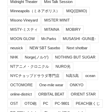
Midnight Theater
Mini Talk Session
Minneapolis（ミネアポリス）
MIQ(旧MIO)
Misono Vineyard
MISTER MINIT
MISTY-ミスティ
MITAINA
MOBIRY
MOON GLOW
Mr.Parks
MUSASHI -GUN道-
neusick
NEW SBT Sasebo
Next shotbar
NHK
Norge(ノルゲ)
NOTHING BUT SUGAR
NTアニメ・クロニクル
NURO光
NYCチョップドサラダ専門店
N高S高
ocean
OCTOMORE
One-mile wear
ONKYO
online-district
ORBITAL BEAT
ORIENT STAR
OST
OTO砲
PC
PC-9801
PEACH旅くじ