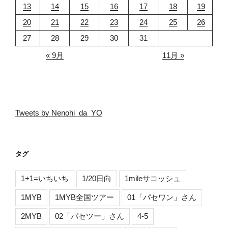
13
14
15
16
17
18
19
20
21
22
23
24
25
26
27
28
29
30
31
« 9月
11月 »
Tweets by Nenohi_da_YO
タグ
1+1=いちいち
1/20日向
1mileサコッシュ
1MYB
1MYB全国ツアー
01「パセワン」さん
2MYB
02「パセツー」さん
4-5