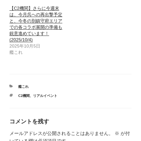
【C2機関】さらに今週末
は、今月呉への再出撃予定
と、今冬の別鎮守府エリア
での各コラボ展開の準備も
鋭意進めています！
(2025/10/4)
2025年10月5日
艦これ
カ
艦これ
テ
タ
C2機関
、
リアルイベント
ゴ
グ
リ
ー
コメントを残す
メールアドレスが公開されることはありません。
※
が付
いている欄は必須項目です