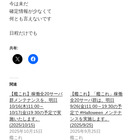
今は未だ
確定情報が少なくて
何とも言えないです
日程だけでも
共有:
関連
【艦これ】稼働全20サーバ
【艦これ】「艦これ」稼働
群メンテナンスを、明日
全20サーバ群は、明日
10/16(木)11:00～
9/26(金)11:00～19:30の予
10/17(金)19:30の予定で実
定で #Halloween メンテナ
施いたします。
ンスを実施します。
(2025/10/15)
(2025/9/25)
2025年10月15日
2025年9月25日
艦これ
艦これ