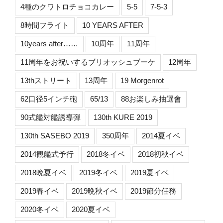
4種のクワトロチョコカレー
5-5
7-5-3
8時間フライト
10 YEARS AFTER
10years after……
10周年
11周年
11周年をお祝いするブリオッシュブーケ
12周年
13thストリート
13周年
19 Morgenrot
62口径5インチ砲
65/13
88お楽しみ抽選會
90式艦対艦誘導弾
130th KURE 2019
130th SASEBO 2019
350周年
2014夏イベ
2014観艦式予行
2018冬イベ
2018初秋イベ
2018晩夏イベ
2019冬イベ
2019夏イベ
2019春イベ
2019晩秋イベ
2019節分任務
2020冬イベ
2020夏イベ