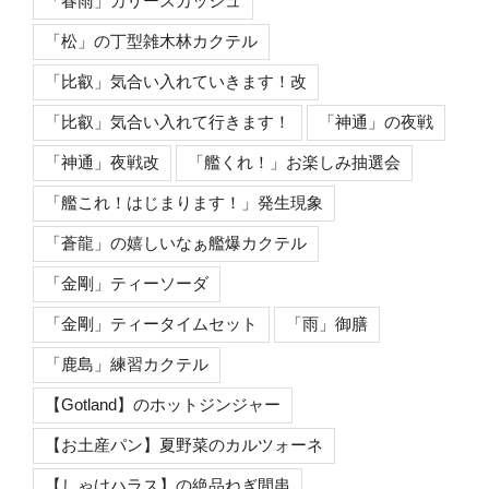
「春雨」カリースカッシュ
「松」の丁型雑木林カクテル
「比叡」気合い入れていきます！改
「比叡」気合い入れて行きます！
「神通」の夜戦
「神通」夜戦改
「艦くれ！」お楽しみ抽選会
「艦これ！はじまります！」発生現象
「蒼龍」の嬉しいなぁ艦爆カクテル
「金剛」ティーソーダ
「金剛」ティータイムセット
「雨」御膳
「鹿島」練習カクテル
【Gotland】のホットジンジャー
【お土産パン】夏野菜のカルツォーネ
【しゃけハラス】の絶品ねぎ間串