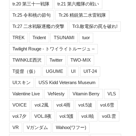
tr.20 第三十一戦隊
tr.21 第六艦隊の戦い
Tr.25 令和桃の節句
Tr.26 精鋭第二水雷戦隊
Tr.27 二水戦駆逐艦の突撃
Tr3.敵電探の罠を破れ!
TREK
Trident
TSUNAMI
tuor
Twilight Rouge - トワイライトルージュ –
TWINKLE西沢
Twitter
TWO-MIX
T提督（仮）
UGUME
UI
UIT-24
UIスキン
USS Kidd Veterans Museum
Valentine Live
VeNesty
Vitamin Berry
VLS
VOICE
vol.2風
vol.4雨
vol.5波
vol.6雪
vol.7夕
VOL.8夜
vol.9護
vol.I暁
vol3.雲
VR
Vガンダム
Wahoo(ワフー)