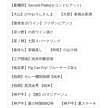
【夏機関】Second Piatto(セコンドピアット)
【大山】ひやおろしさんま
【大那】春摘み新酒
【微発泡 白ワイン】フリザンビアンコ
【戻り鰹】の赤ワイン漬け
【星ノ輝】七賢スパークリング
【春待ち】茶碗蒸し
【時雨】のお汁粉
【江戸開城】純米吟醸原酒
【無花果】Fig Can Fry! ブルーチーズ添え
【熱燗】カレー機関熱燗【純米】
【熱燗】賀茂金秀 【純米】
【神戸牛】と【鱧】のマリアージュ
【神戸牛】夏の特製BBQ串
【神戸牛】夏ステーキ