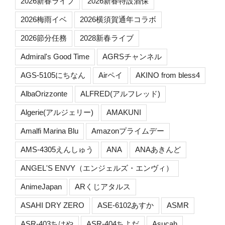
2026新春ライブ
2026新春特設酒保
2026梅雨イベ
2026横須賀通年コラボ
2026節分任務
2028新春ライブ
Admiral's Good Time
AGRSチャンネル
AGS-5105にちなん
Airペイ
AKINO from bless4
AlbaOrizzonte
ALFRED(アルフレッド)
Algerie(アルジェリー)
AMAKUNI
Amalfi Marina Blu
Amazonプライムデー
AMS-4305えんしゅう
ANA
ANAあきんど
ANGEL'S ENVY（エンジェルズ・エンヴィ）
AnimeJapan
ARくじアタルス
ASAHI DRY ZERO
ASE-6102あすか
ASMR
ASR-403ちはや
ASR-404ちよだ
Asucah