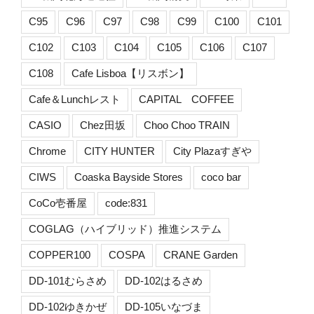
C95
C96
C97
C98
C99
C100
C101
C102
C103
C104
C105
C106
C107
C108
Cafe Lisboa【リスボン】
Cafe＆Lunchレスト
CAPITAL COFFEE
CASIO
Chez田坂
Choo Choo TRAIN
Chrome
CITY HUNTER
City Plazaすぎや
CIWS
Coaska Bayside Stores
coco bar
CoCo壱番屋
code:831
COGLAG（ハイブリッド）推進システム
COPPER100
COSPA
CRANE Garden
DD-101むらさめ
DD-102はるさめ
DD-102ゆきかぜ
DD-105いなづま