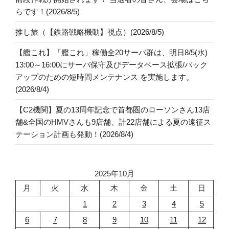
らです！(2026/8/5)
推し旅（【鉄路戦略機動】視点）(2026/8/5)
【艦これ】「艦これ」稼働全20サーバ群は、明日8/5(水)
13:00～16:00にサーバ保守及びデータベース拡張/バック
アップのための短時間メンテナンス を実施します。
(2026/8/4)
【C2機関】夏の13周年記念で首都圏のローソンさん13店
舗&全国のHMVさんも9店舗、計22店舗による夏の遠征ス
テーション計画も発動！(2026/8/4)
2025年10月
月
火
水
木
金
土
日
1
2
3
4
5
6
7
8
9
10
11
12