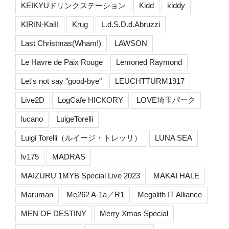
KEIKYUドリンクステーション
Kidd
kiddy
KIRIN-KaiII
Krug
L.d.S.D.d.Abruzzi
Last Christmas(Wham!)
LAWSON
Le Havre de Paix Rouge
Lemoned Raymond
Let's not say "good-bye"
LEUCHTTURM1917
Live2D
LogCafe HICKORY
LOVE埼玉パーク
lucano
LuigeTorelli
Luigi Torelli（ルイージ・トレッリ）
LUNA SEA
lv175
MADRAS
MAIZURU 1MYB Special Live 2023
MAKAI HALE
Maruman
Me262 A-1a／R1
Megalith IT Alliance
MEN OF DESTINY
Merry Xmas Special