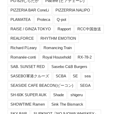
PG-829しらたか
Piacere (ピアチェーレ)
PIZZERIA BAR ConeLi
PIZZERRIA NALIPO
PLAMATEA
Proteca
Q-pot
RAISE / GINZA TOKYO
Rapport
RCC中国放送
REALFORCE
RHYTHM EMOTION
Richard P.Leary
Romancing Train
Romanée-conti
Royal Household
RX-78-2
SAB. SUNSET RED
Sasebo C&B Burgers
SASEBO軍港クルーズ
SCBA
SE
sea
SEASIDE CAFE BEACON(ビーコン)
SEGA
SH-60K SUPER AUK
Shade
shigeru
SHOWTIME Ramen
Sink The Bismarck
SKY BAR
SLIPKNOT『NO.9 IOWA WHISKEY』