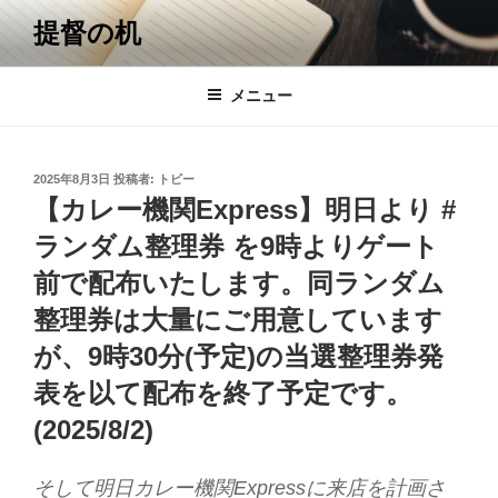
コ
提督の机
ン
テ
ン
メニュー
ツ
へ
ス
投
2025年8月3日
投稿者:
トビー
キ
稿
【カレー機関Express】明日より #
日:
ッ
ランダム整理券 を9時よりゲート
プ
前で配布いたします。同ランダム
整理券は大量にご用意しています
が、9時30分(予定)の当選整理券発
表を以て配布を終了予定です。
(2025/8/2)
そして明日カレー機関Expressに来店を計画さ