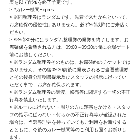
表を以て配布を終了予定です。
> #カレー機関Expres
> ※同整理券はランダムです。先着で来たからといって、
お席確保の優位性はありません。必ず9時以降にご来店く
ださい。
> ※9時30分にはランダム整理券の発券を終了します。お
席確保を希望される方は、09:00～09:30の間に会場ゲート
前にお越しください。
> ※ランダム整理券そのものは、お席確約のチケットでは
ありません。その後09:30前後に発表されるご当選整理券
とその後身分証明書提示及びスタッフの指示に従ってい
ただく事で、お席が確保されます。
> ※ランダム整理券の譲渡、転売等に関連する一切の不正
行為を禁止いたします。
> ※ルールに従わない・周りの方に迷惑をかける・スタッ
フの指示に従わない・何らかの不正行為等が確認された
場合は、当選整理券を持っていてもご利用をお断りする
とともに、今後のカレー機関等のご利用も固くお断りし
ます。