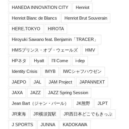
HANEDA INNOVATION CITY
Henriot
Henriot Blanc de Blancs
Henriot Brut Souverain
HERE.TOKYO
HIROTA
Hiroyuki Sawano feat. Benjamin「TRACER」
HMSプリンス・オブ・ウェールズ
HMV
HPネタ
Hyatt
I'll Come
i-dep
Identity Crisis
IMYB
IWCシャフハウゼン
JAEPO
JAL
JAM Project
JAPANNEXT
JAXA
JAZZ
JAZZ Spring Session
Jean Bart（ジャン・バール）
JK熊野
JLPT
JR東海
JR横須賀駅
JR西日本どこでもきっぷ
J SPORTS
JUNNA
KADOKAWA