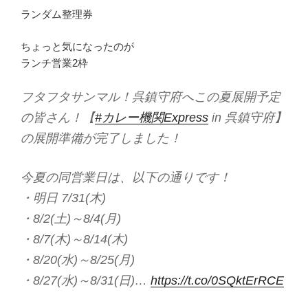
ランダム整理券
ちょっと気になったのが
ランチ営業2枠
フタフタサンマル！呉鎮守府へこの夏展開予定
の皆さん！【
#カレー機関Express
in 呉鎮守府】
の展開準備が完了しました！
今夏の同営業日は、以下の通りです！
・明日 7/31(木)
・8/2(土)～8/4(月)
・8/7(木)～8/14(木)
・8/20(水)～8/25(月)
・8/27(水)～8/31(日)…
https://t.co/0SQktErRCE