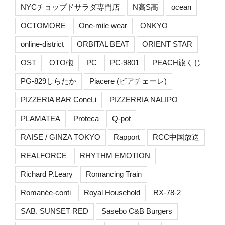
NYCチョップドサラダ専門店
N高S高
ocean
OCTOMORE
One-mile wear
ONKYO
online-district
ORBITAL BEAT
ORIENT STAR
OST
OTO砲
PC
PC-9801
PEACH旅くじ
PG-829しらたか
Piacere (ピアチェーレ)
PIZZERIA BAR ConeLi
PIZZERRIA NALIPO
PLAMATEA
Proteca
Q-pot
RAISE / GINZA TOKYO
Rapport
RCC中国放送
REALFORCE
RHYTHM EMOTION
Richard P.Leary
Romancing Train
Romanée-conti
Royal Household
RX-78-2
SAB. SUNSET RED
Sasebo C&B Burgers