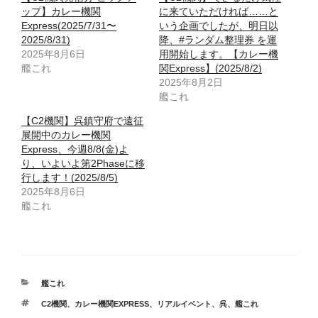
ップ】カレー機関
に来ていただければ……と
Express(2025/7/31〜
いう企画でしたが、明日以
2025/8/31)
降、#ランダム整理券 を運
2025年8月6日
用開始します。【カレー機
艦これ
関Express】(2025/8/2)
2025年8月2日
艦これ
【C2機関】呉鎮守府で遠征
展開中のカレー機関
Express、今週8/8(金)よ
り、いよいよ第2Phaseに移
行します！(2025/8/5)
2025年8月6日
艦これ
カ
艦これ
テ
タ
C2機関
、
カレー機関EXPRESS
、
リアルイベント
、
呉
、
艦これ
ゴ
グ