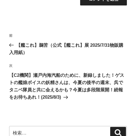
投
前
前
稿
の
【艦これ】鵜苦（公式【艦これ】展 2025/7/31物販購
ナ
投
入用紙）
ビ
稿
ゲ
次
次
の
ー
【C2機関】瀬戸内海汽船のために、新録しました！ゲス
投
シ
トの艦娘ボイスの妖精さんは、今夏の後半の週末、呉で
稿
タニベ隊員と共に会えるかも？今夏は多段階展開！続報
ョ
をお待ちあれ！(2025/8/3)
ン
検
検
索