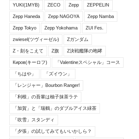
YUKI(1MYB)
ZECO
Zepp
ZEPPELIN
Zepp Haneda
Zepp NAGOYA
Zepp Namba
Zepp Tokyo
Zepp Yokohama
ZUI Fes.
zwiesel(ツヴィーゼル)
Zガンダム
Z・刻をこえて
Z旗
Z決戦艦隊の咆哮
Киров(キーロフ)
「Valentineスペシャル」コース
「ちはや」
「ズイウン」
「レンジャー」Bourbon Ranger!
「利根」の吾輩は柚子抹茶ラテ
「加賀」と「瑞鶴」のダブルアイス緑茶
「吹雪」スタンディ
「夕張」の試してみてもいいかしら？