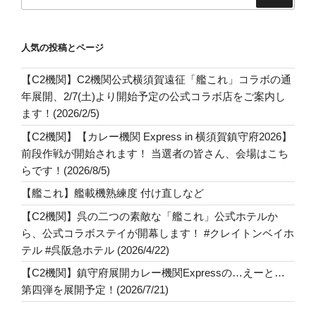
索:
人気の投稿とページ
【C2機関】C2機関公式横須賀遠征「艦これ」コラボの通
年展開、2/7(土)より開始予定の公式コラボ店をご案内し
ます！(2026/2/5)
【C2機関】【カレー機関 Express in 横須賀鎮守府2026】
前段作戦が開始されます！ 当選者の皆さん、会場はこち
らです！(2026/8/5)
【艦これ】艦載機熟練度 付け直しなど
【C2機関】呉の二つの素敵な「艦これ」公式ホテルか
ら、公式コラボステイが開幕します！ #クレイトンベイホ
テル #呉阪急ホテル (2026/4/22)
【C2機関】鎮守府展開カレー機関Expressの…えーと…
第四弾を展開予定！(2026/7/21)