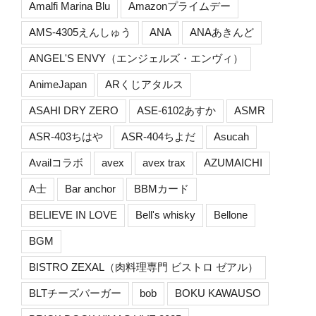
Amalfi Marina Blu
Amazonプライムデー
AMS-4305えんしゅう
ANA
ANAあきんど
ANGEL'S ENVY（エンジェルズ・エンヴィ）
AnimeJapan
ARくじアタルス
ASAHI DRY ZERO
ASE-6102あすか
ASMR
ASR-403ちはや
ASR-404ちよだ
Asucah
Availコラボ
avex
avex trax
AZUMAICHI
A士
Bar anchor
BBMカード
BELIEVE IN LOVE
Bell's whisky
Bellone
BGM
BISTRO ZEXAL（肉料理専門 ビストロ ゼアル）
BLTチーズバーガー
bob
BOKU KAWAUSO