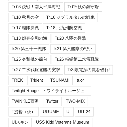
Tr.08 決戦！南太平洋海戦
Tr.09 秋の鎮守府
Tr.10 秋月の空
Tr.16 ジブラルタルの戦鬼
Tr.17 艦隊決戦
Tr.18 北九州防空戦
Tr.18 頌春令和の海
Tr.20 八駆の迎撃
tr.20 第三十一戦隊
tr.21 第六艦隊の戦い
Tr.25 令和桃の節句
Tr.26 精鋭第二水雷戦隊
Tr.27 二水戦駆逐艦の突撃
Tr3.敵電探の罠を破れ!
TREK
Trident
TSUNAMI
tuor
Twilight Rouge - トワイライトルージュ –
TWINKLE西沢
Twitter
TWO-MIX
T提督（仮）
UGUME
UI
UIT-24
UIスキン
USS Kidd Veterans Museum