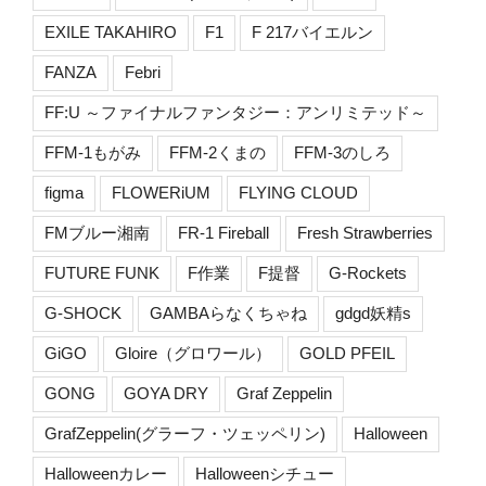
EXILE TAKAHIRO
F1
F 217バイエルン
FANZA
Febri
FF:U ～ファイナルファンタジー：アンリミテッド～
FFM-1もがみ
FFM-2くまの
FFM-3のしろ
figma
FLOWERiUM
FLYING CLOUD
FMブルー湘南
FR-1 Fireball
Fresh Strawberries
FUTURE FUNK
F作業
F提督
G-Rockets
G-SHOCK
GAMBAらなくちゃね
gdgd妖精s
GiGO
Gloire（グロワール）
GOLD PFEIL
GONG
GOYA DRY
Graf Zeppelin
GrafZeppelin(グラーフ・ツェッペリン)
Halloween
Halloweenカレー
Halloweenシチュー