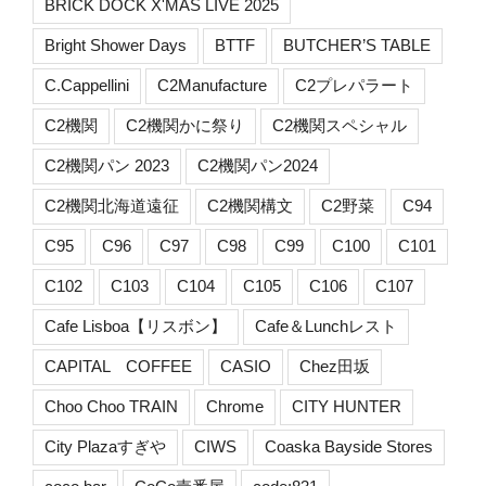
BRICK DOCK X'MAS LIVE 2025
Bright Shower Days
BTTF
BUTCHER’S TABLE
C.Cappellini
C2Manufacture
C2プレパラート
C2機関
C2機関かに祭り
C2機関スペシャル
C2機関パン 2023
C2機関パン2024
C2機関北海道遠征
C2機関構文
C2野菜
C94
C95
C96
C97
C98
C99
C100
C101
C102
C103
C104
C105
C106
C107
Cafe Lisboa【リスボン】
Cafe＆Lunchレスト
CAPITAL COFFEE
CASIO
Chez田坂
Choo Choo TRAIN
Chrome
CITY HUNTER
City Plazaすぎや
CIWS
Coaska Bayside Stores