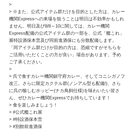
>
> ※また、公式アイテム群だけを目的とした方は、カレー
機関Expressへの来場を狙うことは明日は不効率かもしれ
ません。明日及び8/8～10に関しては、カレー機関
Express配備の公式アイテム群の一部を、公式「艦これ」
展特設酒保本営及び同前進酒保にも分散配備します。
「同アイテム群だけが目的の方は、恐縮ですがそちらを
ご活用いただくことの方が良い」場合があります。予め
ご了承ください。
>
> 呉で食すカレー機関鎮守府カレー、そしてコニシガノフ
改三。さらに限定カクテル群(ノンアル型も配備!)、さら
に呉の愉しむホッピー(ナカ鳥飼仕様)を味わいたい皆さ
ん、ぜひカレー機関Expressでお待ちしています！
> 食を楽しみましょう！
> #公式艦これ展
> #特設酒保本営
> #別館前進酒保