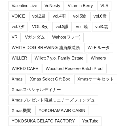
Valentine Live
VeNesty
Vitamin Berry
VLS
VOICE
vol.2風
vol.4雨
vol.5波
vol.6雪
vol.7夕
VOL.8夜
vol.9護
vol.I暁
vol3.雲
VR
Vガンダム
Wahoo(ワフー)
WHITE DOG BREWING 浦賀醸造所
Wi-Fiルータ
WILLER
Willett 7 y.o. Family Estate
Winners
WIRED CAFE
Woodford Reserve Batch Proof
Xmas
Xmas Select Gift Box
Xmasケーキセット
Xmasスペシャルディナー
Xmasプレゼント箱風ミニチーズフォンデュ
Xmas機関
YOKOHAMA AIR CABIN
YOKOSUKA GELATO FACTORY
YouTube