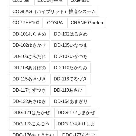
coco bar
CoCo壱番屋
code:831
COGLAG（ハイブリッド）推進システム
COPPER100
COSPA
CRANE Garden
DD-101むらさめ
DD-102はるさめ
DD-102ゆきかぜ
DD-105いなづま
DD-106さみだれ
DD-107いかづち
DD-108あけぼの
DD-110たかなみ
DD-115あきづき
DD-116てるづき
DD-117すずつき
DD-119あさひ
DD-132あさゆき
DD-154あまぎり
DDG-171はたかぜ
DDG-172しまかぜ
DDG-173こんごう
DDG-174きりしま
DDG-176ちょうかい
DDG-177あたご