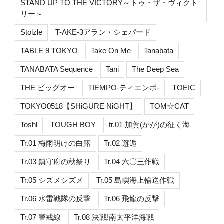
STAND UP TO THE VICTORY～トゥ・ザ・ヴィクト
リー～
Stolzle
T-AKE-3アラン・シェパード
TABLE 9 TOKYO
Take On Me
Tanabata
TANABATA Sequence
Tani
The Deep Sea
THE ビッグオー
TIEMPO-ティエンポ-
TOEIC
TOKYO0518【SHiGURE NiGHT】
TOM☆CAT
Toshl
TOUGH BOY
tr.01 加賀(かが)の征く海
Tr.01 梅雨明けの白露
Tr.02 邂逅
Tr.03 鎮守府の秋祭り
Tr.04 六〇三作戦
Tr.05 シズメシズメ
Tr.05 島嶼海上輸送作戦
Tr.06 水雷戦隊の反撃
Tr.06 飛龍の反撃
Tr.07 警戒線
Tr.08 決戦!南太平洋海戦