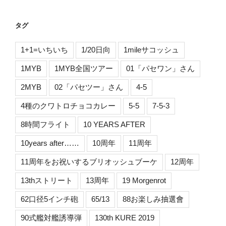
タグ
1+1=いちいち
1/20日向
1mileサコッシュ
1MYB
1MYB全国ツアー
01「パセワン」さん
2MYB
02「パセツー」さん
4-5
4種のクワトロチョコカレー
5-5
7-5-3
8時間フライト
10 YEARS AFTER
10years after……
10周年
11周年
11周年をお祝いするブリオッシュブーケ
12周年
13thストリート
13周年
19 Morgenrot
62口径5インチ砲
65/13
88お楽しみ抽選會
90式艦対艦誘導弾
130th KURE 2019