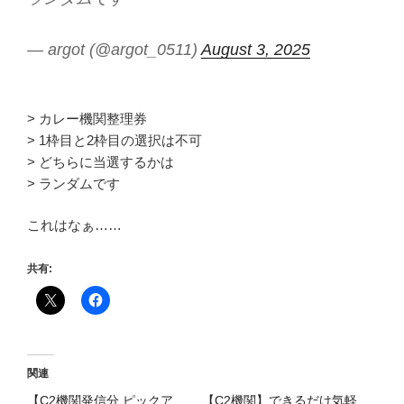
— argot (@argot_0511)
August 3, 2025
> カレー機関整理券
> 1枠目と2枠目の選択は不可
> どちらに当選するかは
> ランダムです
これはなぁ……
共有:
関連
【C2機関発信分 ピックア
【C2機関】できるだけ気軽