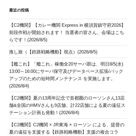
最近の投稿
【C2機関】【カレー機関 Express in 横須賀鎮守府2026】
前段作戦が開始されます！ 当選者の皆さん、会場はこち
らです！(2026/8/5)
推し旅（【鉄路戦略機動】視点）(2026/8/5)
【艦これ】「艦これ」稼働全20サーバ群は、明日8/5(水)
13:00～16:00にサーバ保守及びデータベース拡張/バック
アップのための短時間メンテナンス を実施します。
(2026/8/4)
【C2機関】夏の13周年記念で首都圏のローソンさん13店
舗&全国のHMVさんも9店舗、計22店舗による夏の遠征ス
テーション計画も発動！(2026/8/4)
【C2機関】C2機関 × JR東海 × ローソン による、提督の
夏の遠征を支援する【鉄路戦略機動】支援の複合コラ