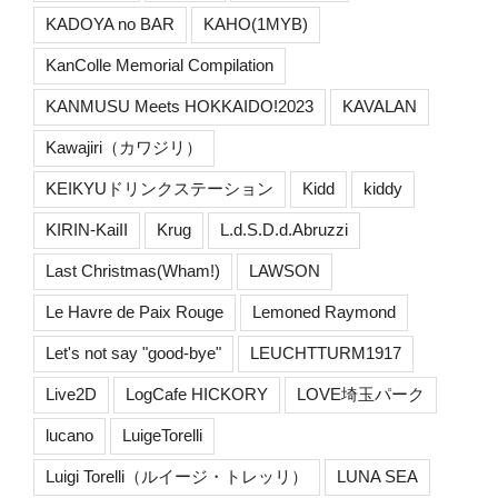
KADOYA no BAR
KAHO(1MYB)
KanColle Memorial Compilation
KANMUSU Meets HOKKAIDO!2023
KAVALAN
Kawajiri（カワジリ）
KEIKYUドリンクステーション
Kidd
kiddy
KIRIN-KaiII
Krug
L.d.S.D.d.Abruzzi
Last Christmas(Wham!)
LAWSON
Le Havre de Paix Rouge
Lemoned Raymond
Let's not say "good-bye"
LEUCHTTURM1917
Live2D
LogCafe HICKORY
LOVE埼玉パーク
lucano
LuigeTorelli
Luigi Torelli（ルイージ・トレッリ）
LUNA SEA