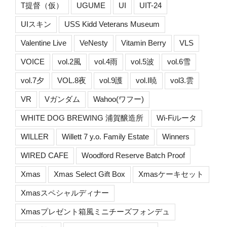
T提督（仮）
UGUME
UI
UIT-24
UIスキン
USS Kidd Veterans Museum
Valentine Live
VeNesty
Vitamin Berry
VLS
VOICE
vol.2風
vol.4雨
vol.5波
vol.6雪
vol.7夕
VOL.8夜
vol.9護
vol.I暁
vol3.雲
VR
Vガンダム
Wahoo(ワフー)
WHITE DOG BREWING 浦賀醸造所
Wi-Fiルータ
WILLER
Willett 7 y.o. Family Estate
Winners
WIRED CAFE
Woodford Reserve Batch Proof
Xmas
Xmas Select Gift Box
Xmasケーキセット
Xmasスペシャルディナー
Xmasプレゼント箱風ミニチーズフォンデュ