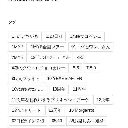
タグ
1+1=いちいち
1/20日向
1mileサコッシュ
1MYB
1MYB全国ツアー
01「パセワン」さん
2MYB
02「パセツー」さん
4-5
4種のクワトロチョコカレー
5-5
7-5-3
8時間フライト
10 YEARS AFTER
10years after……
10周年
11周年
11周年をお祝いするブリオッシュブーケ
12周年
13thストリート
13周年
19 Morgenrot
62口径5インチ砲
65/13
88お楽しみ抽選會