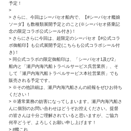
予定！
>
> さらに、今回はシーパセオ船内で、【#シーパセオ艦娘
ソーダ】も数種類展開予定とのこと(※シーパセオ搭乗記
念の限定コラボ公式シール付き)！
> さらにさらに今回は、超限定のシーパセオ【#公式コラ
ボ御船印】も公式展開予定(こちらも公式コラボシール付
き)！
> 同公式コラボの限定御船印は、「シーパセオ1及び2」
船内と「瀬戸内海汽船トラベルサービス呉営業所」、そ
して「瀬戸内海汽船トラベルサービス本社営業所」でも
販売される予定です。
> ※その他詳細は、瀬戸内海汽船さんの続報をぜひお待ち
ください！
> ※通常業務の妨害になってしまいます。瀬戸内海汽船さ
んに個別のお問い合わせはどうぞお控えください。提督
の皆さんは十分ご理解されていると思いますが、ご協力
何卒どうぞ、よろしくお願い申し上げます！
> #艦これ