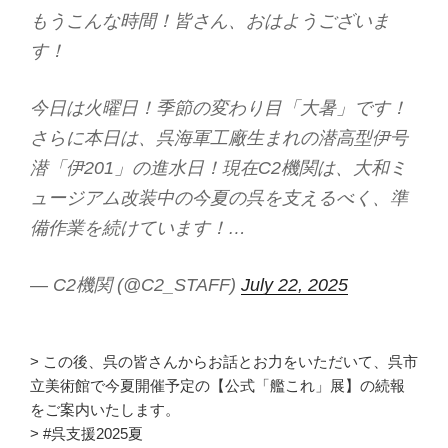
もうこんな時間！皆さん、おはようございま
す！
今日は火曜日！季節の変わり目「大暑」です！
さらに本日は、呉海軍工廠生まれの潜高型伊号
潜「伊201」の進水日！現在C2機関は、大和ミ
ュージアム改装中の今夏の呉を支えるべく、準
備作業を続けています！…
— C2機関 (@C2_STAFF)
July 22, 2025
> この後、呉の皆さんからお話とお力をいただいて、呉市
立美術館で今夏開催予定の【公式「艦これ」展】の続報
をご案内いたします。
> #呉支援2025夏