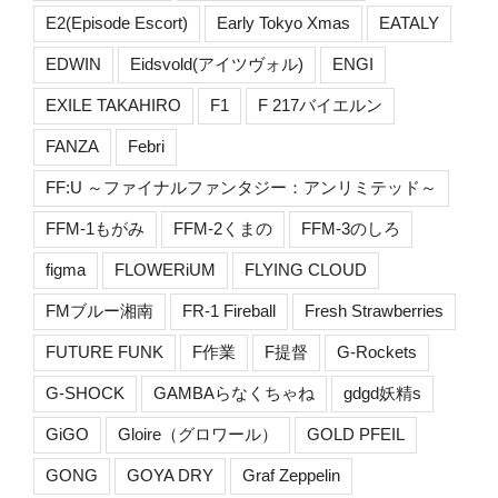
E2(Episode Escort)
Early Tokyo Xmas
EATALY
EDWIN
Eidsvold(アイツヴォル)
ENGI
EXILE TAKAHIRO
F1
F 217バイエルン
FANZA
Febri
FF:U ～ファイナルファンタジー：アンリミテッド～
FFM-1もがみ
FFM-2くまの
FFM-3のしろ
figma
FLOWERiUM
FLYING CLOUD
FMブルー湘南
FR-1 Fireball
Fresh Strawberries
FUTURE FUNK
F作業
F提督
G-Rockets
G-SHOCK
GAMBAらなくちゃね
gdgd妖精s
GiGO
Gloire（グロワール）
GOLD PFEIL
GONG
GOYA DRY
Graf Zeppelin