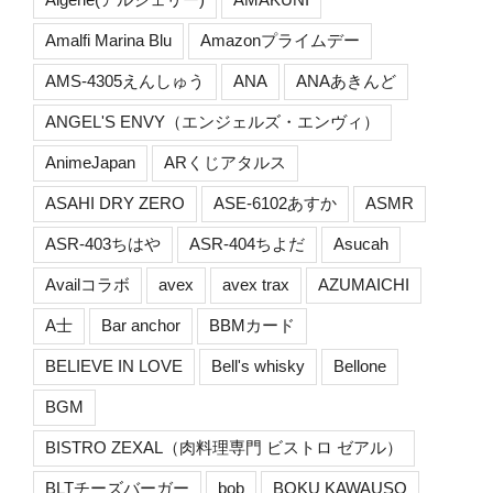
Amalfi Marina Blu
Amazonプライムデー
AMS-4305えんしゅう
ANA
ANAあきんど
ANGEL'S ENVY（エンジェルズ・エンヴィ）
AnimeJapan
ARくじアタルス
ASAHI DRY ZERO
ASE-6102あすか
ASMR
ASR-403ちはや
ASR-404ちよだ
Asucah
Availコラボ
avex
avex trax
AZUMAICHI
A士
Bar anchor
BBMカード
BELIEVE IN LOVE
Bell's whisky
Bellone
BGM
BISTRO ZEXAL（肉料理専門 ビストロ ゼアル）
BLTチーズバーガー
bob
BOKU KAWAUSO