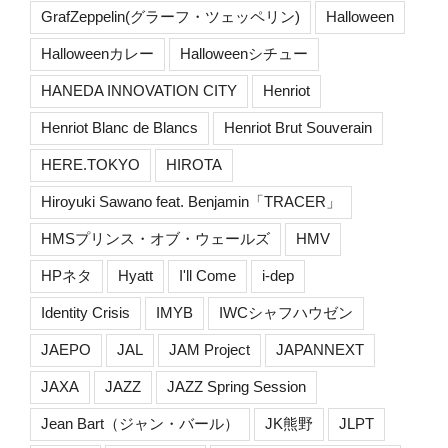
GrafZeppelin(グラーフ・ツェッペリン)
Halloween
Halloweenカレー
Halloweenシチュー
HANEDA INNOVATION CITY
Henriot
Henriot Blanc de Blancs
Henriot Brut Souverain
HERE.TOKYO
HIROTA
Hiroyuki Sawano feat. Benjamin「TRACER」
HMSプリンス・オブ・ウェールズ
HMV
HPネタ
Hyatt
I'll Come
i-dep
Identity Crisis
IMYB
IWCシャフハウゼン
JAEPO
JAL
JAM Project
JAPANNEXT
JAXA
JAZZ
JAZZ Spring Session
Jean Bart（ジャン・バール）
JK熊野
JLPT