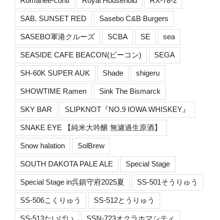
Romanée-conti
Royal Household
RX-78-2
SAB. SUNSET RED
Sasebo C&B Burgers
SASEBO軍港クルーズ
SCBA
SE
sea
SEASIDE CAFE BEACON(ビーコン)
SEGA
SH-60K SUPER AUK
Shade
shigeru
SHOWTIME Ramen
Sink The Bismarck
SKY BAR
SLIPKNOT『NO.9 IOWA WHISKEY』
SNAKE EYE 【純米大吟醸 無濾過生原酒】
Snow halation
SolBrew
SOUTH DAKOTA PALE ALE
Special Stage
Special Stage in呉鎮守府2025夏
SS-501そうりゅう
SS-506こくりゅう
SS-512とうりゅう
SS-513たいげい
SSN-723オクラホマシティ