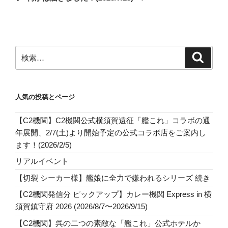
ン
検
検
索
索:
人気の投稿とページ
【C2機関】C2機関公式横須賀遠征「艦これ」コラボの通
年展開、2/7(土)より開始予定の公式コラボ店をご案内し
ます！(2026/2/5)
リアルイベント
【切裂 シーカー様】艦娘に全力で嫌われるシリーズ 続き
【C2機関発信分 ピックアップ】カレー機関 Express in 横
須賀鎮守府 2026 (2026/8/7〜2026/9/15)
【C2機関】呉の二つの素敵な「艦これ」公式ホテルか