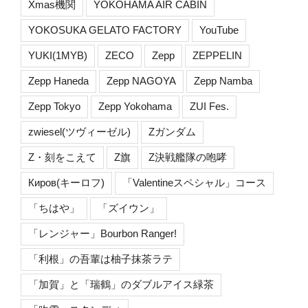
Xmas機関
YOKOHAMA AIR CABIN
YOKOSUKA GELATO FACTORY
YouTube
YUKI(1MYB)
ZECO
Zepp
ZEPPELIN
Zepp Haneda
Zepp NAGOYA
Zepp Namba
Zepp Tokyo
Zepp Yokohama
ZUI Fes.
zwiesel(ツヴィーゼル)
Zガンダム
Z・刻をこえて
Z旗
Z決戦艦隊の咆哮
Киров(キーロフ)
「Valentineスペシャル」コース
「ちはや」
「ズイウン」
「レンジャー」Bourbon Ranger!
「利根」の吾輩は柚子抹茶ラテ
「加賀」と「瑞鶴」のダブルアイス緑茶