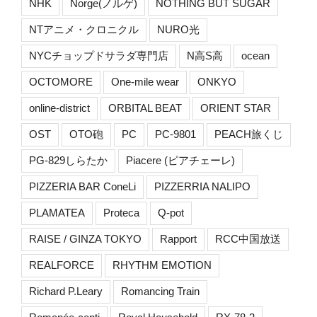
NHK
Norge(ノルゲ)
NOTHING BUT SUGAR
NTアニメ・クロニクル
NURO光
NYCチョップドサラダ専門店
N高S高
ocean
OCTOMORE
One-mile wear
ONKYO
online-district
ORBITAL BEAT
ORIENT STAR
OST
OTO砲
PC
PC-9801
PEACH旅くじ
PG-829しらたか
Piacere (ピアチェーレ)
PIZZERIA BAR ConeLi
PIZZERRIA NALIPO
PLAMATEA
Proteca
Q-pot
RAISE / GINZA TOKYO
Rapport
RCC中国放送
REALFORCE
RHYTHM EMOTION
Richard P.Leary
Romancing Train