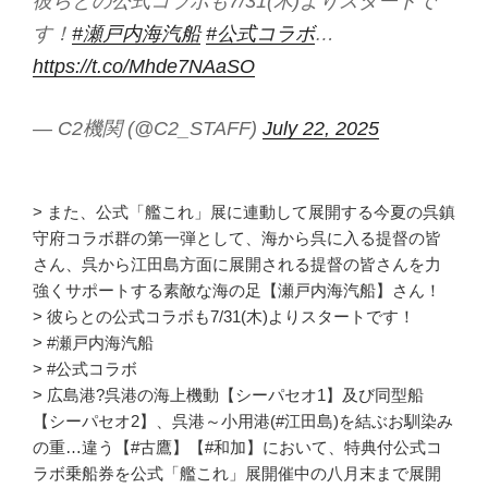
彼らとの公式コラボも7/31(木)よりスタートで
す！
#瀬戸内海汽船
#公式コラボ
…
https://t.co/Mhde7NAaSO
— C2機関 (@C2_STAFF)
July 22, 2025
> また、公式「艦これ」展に連動して展開する今夏の呉鎮
守府コラボ群の第一弾として、海から呉に入る提督の皆
さん、呉から江田島方面に展開される提督の皆さんを力
強くサポートする素敵な海の足【瀬戸内海汽船】さん！
> 彼らとの公式コラボも7/31(木)よりスタートです！
> #瀬戸内海汽船
> #公式コラボ
> 広島港?呉港の海上機動【シーパセオ1】及び同型船
【シーパセオ2】、呉港～小用港(#江田島)を結ぶお馴染み
の重…違う【#古鷹】【#和加】において、特典付公式コ
ラボ乗船券を公式「艦これ」展開催中の八月末まで展開