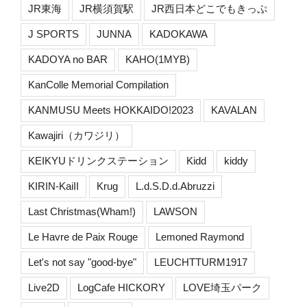
JR東海
JR横須賀駅
JR西日本どこでもきっぷ
J SPORTS
JUNNA
KADOKAWA
KADOYA no BAR
KAHO(1MYB)
KanColle Memorial Compilation
KANMUSU Meets HOKKAIDO!2023
KAVALAN
Kawajiri（カワジリ）
KEIKYUドリンクステーション
Kidd
kiddy
KIRIN-KaiII
Krug
L.d.S.D.d.Abruzzi
Last Christmas(Wham!)
LAWSON
Le Havre de Paix Rouge
Lemoned Raymond
Let's not say "good-bye"
LEUCHTTURM1917
Live2D
LogCafe HICKORY
LOVE埼玉パーク