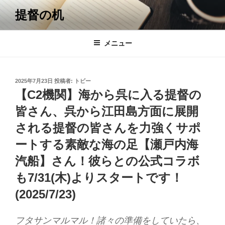
コ
提督の机
ン
テ
ン
メニュー
ツ
へ
ス
投
2025年7月23日
投稿者:
トビー
キ
稿
【C2機関】海から呉に入る提督の
日:
ッ
皆さん、呉から江田島方面に展開
プ
される提督の皆さんを力強くサポ
ートする素敵な海の足【瀬戸内海
汽船】さん！彼らとの公式コラボ
も7/31(木)よりスタートです！
(2025/7/23)
フタサンマルマル！諸々の準備をしていたら、