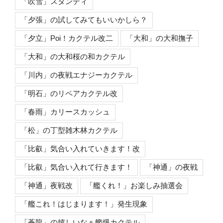
「吹雪」スタンディ
「夕張」の試してみてもいいかしら？
「夕立」Poi！カクテル改二
「大和」の大和撫子
「大和」の大和桜の和カクテル
「川内」の夜戦エナジーカクテル
「明石」のリペアカクテル改
「春雨」カリースカッシュ
「松」の丁型雑木林カクテル
「比叡」気合い入れていきます！改
「比叡」気合い入れて行きます！
「神通」の夜戦
「神通」夜戦改
「艦くれ！」お楽しみ抽選会
「艦これ！はじまります！」発生現象
「蒼龍」の嬉しいなぁ艦爆カクテル