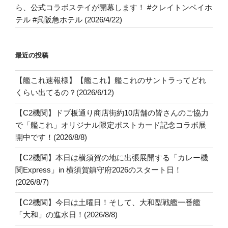
ら、公式コラボステイが開幕します！ #クレイトンベイホ
テル #呉阪急ホテル (2026/4/22)
最近の投稿
【艦これ速報様】【艦これ】艦これのサントラってどれ
くらい出てるの？(2026/6/12)
【C2機関】ドブ板通り商店街約10店舗の皆さんのご協力
で「艦これ」オリジナル限定ポストカード記念コラボ展
開中です！(2026/8/8)
【C2機関】本日は横須賀の地に出張展開する「カレー機
関Express」in 横須賀鎮守府2026のスタート日！
(2026/8/7)
【C2機関】今日は土曜日！そして、大和型戦艦一番艦
「大和」の進水日！(2026/8/8)