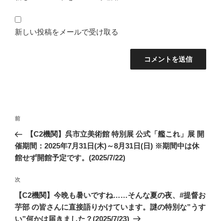
新しい投稿をメールで受け取る
投
前
前
稿
の
【C2機関】呉市立美術館 特別展 公式「艦これ」展 開
ナ
投
催期間：2025年7月31日(木)～8月31日(日) ※期間中は休
ビ
稿
館せず開館予定です。(2025/7/22)
ゲ
次
次
ー
の
シ
【C2機関】今晩も暑いですね……そんな夏の夜、#提督お
投
芋部 の皆さんに直接語りかけています。謎の特別な”うす
ョ
稿
い”何かは届きました？(2025/7/23)