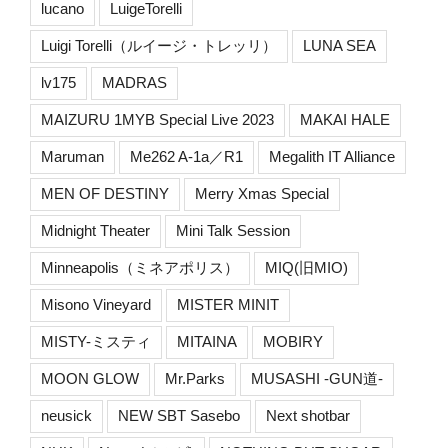
lucano
LuigeTorelli
Luigi Torelli（ルイージ・トレッリ）
LUNA SEA
lv175
MADRAS
MAIZURU 1MYB Special Live 2023
MAKAI HALE
Maruman
Me262 A-1a／R1
Megalith IT Alliance
MEN OF DESTINY
Merry Xmas Special
Midnight Theater
Mini Talk Session
Minneapolis（ミネアポリス）
MIQ(旧MIO)
Misono Vineyard
MISTER MINIT
MISTY-ミスティ
MITAINA
MOBIRY
MOON GLOW
Mr.Parks
MUSASHI -GUN道-
neusick
NEW SBT Sasebo
Next shotbar