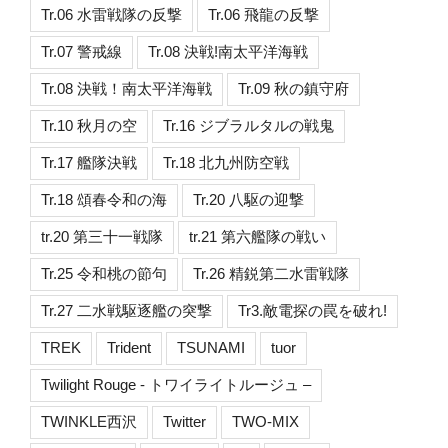
Tr.06 水雷戦隊の反撃
Tr.06 飛龍の反撃
Tr.07 警戒線
Tr.08 決戦!南太平洋海戦
Tr.08 決戦！南太平洋海戦
Tr.09 秋の鎮守府
Tr.10 秋月の空
Tr.16 ジブラルタルの戦鬼
Tr.17 艦隊決戦
Tr.18 北九州防空戦
Tr.18 頌春令和の海
Tr.20 八駆の迎撃
tr.20 第三十一戦隊
tr.21 第六艦隊の戦い
Tr.25 令和桃の節句
Tr.26 精鋭第二水雷戦隊
Tr.27 二水戦駆逐艦の突撃
Tr3.敵電探の罠を破れ!
TREK
Trident
TSUNAMI
tuor
Twilight Rouge - トワイライトルージュ –
TWINKLE西沢
Twitter
TWO-MIX