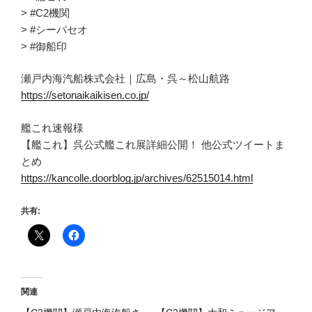
> #C2機関
> #シーパセオ
> #御船印
瀬戸内海汽船株式会社｜広島・呉～松山航路
https://setonaikaikisen.co.jp/
艦これ速報様
【艦これ】呉公式艦これ展詳細公開！ 他公式ツイートま
とめ
https://kancolle.doorblog.jp/archives/62515014.html
共有:
関連