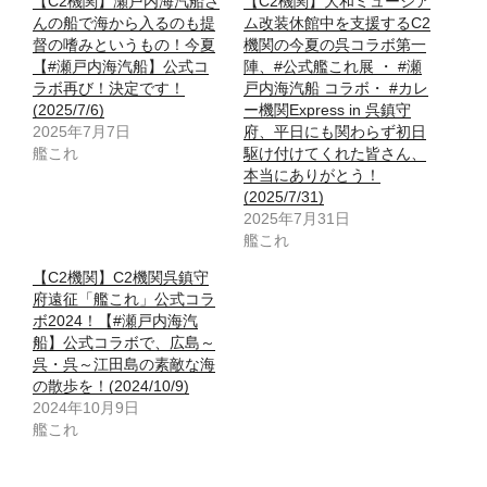
【C2機関】瀬戸内海汽船さ
【C2機関】大和ミュージア
んの船で海から入るのも提
ム改装休館中を支援するC2
督の嗜みというもの！今夏
機関の今夏の呉コラボ第一
【#瀬戸内海汽船】公式コ
陣、#公式艦これ展 ・ #瀬
ラボ再び！決定です！
戸内海汽船 コラボ・ #カレ
(2025/7/6)
ー機関Express in 呉鎮守
2025年7月7日
府、平日にも関わらず初日
艦これ
駆け付けてくれた皆さん、
本当にありがとう！
(2025/7/31)
2025年7月31日
艦これ
【C2機関】C2機関呉鎮守
府遠征「艦これ」公式コラ
ボ2024！【#瀬戸内海汽
船】公式コラボで、広島～
呉・呉～江田島の素敵な海
の散歩を！(2024/10/9)
2024年10月9日
艦これ