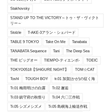
Stakhovsky
STAND UP TO THE VICTORY～トゥ・ザ・ヴィクト
リー～
Stolzle
T-AKE-3アラン・シェパード
TABLE 9 TOKYO
Take On Me
Tanabata
TANABATA Sequence
Tani
The Deep Sea
THE ビッグオー
TIEMPO-ティエンポ-
TOEIC
TOKYO0518【SHiGURE NiGHT】
TOM☆CAT
Toshl
TOUGH BOY
tr.01 加賀(かが)の征く海
Tr.01 梅雨明けの白露
Tr.02 邂逅
Tr.03 鎮守府の秋祭り
Tr.04 六〇三作戦
Tr.05 シズメシズメ
Tr.05 島嶼海上輸送作戦