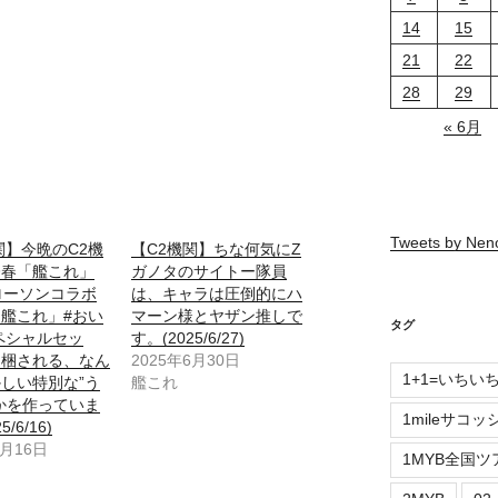
14
15
21
22
28
29
« 6月
Tweets by Ne
関】今晩のC2機
【C2機関】ちな何気にZ
今春「艦これ」
ガノタのサイトー隊員
ローソンコラボ
は、キャラは圧倒的にハ
艦これ」#おい
マーン様とヤザン推しで
タグ
ペシャルセッ
す。(2025/6/27)
同梱される、なん
2025年6月30日
1+1=いちい
しい特別な”う
艦これ
かを作っていま
1mileサコッ
/6/16)
6月16日
1MYB全国ツ