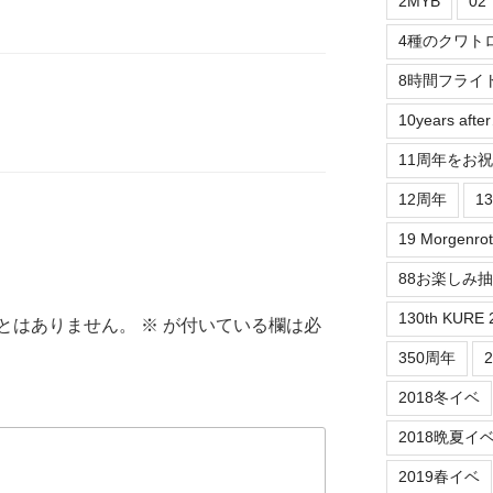
2MYB
0
4種のクワト
8時間フライ
10years aft
11周年をお
12周年
1
19 Morgenrot
88お楽しみ
130th KURE 
とはありません。
※
が付いている欄は必
350周年
2018冬イベ
2018晩夏イ
2019春イベ