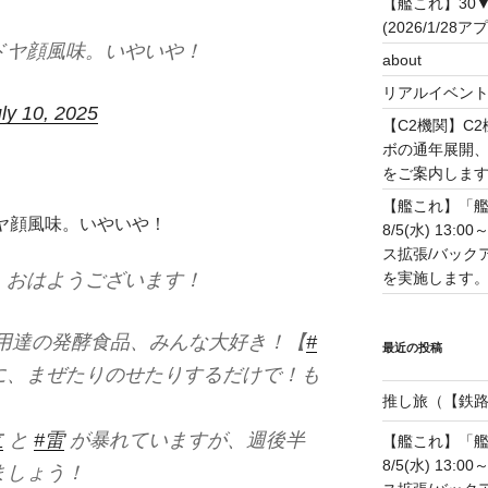
【艦これ】30
(2026/1/28ア
ドヤ顔風味。いやいや！
about
リアルイベン
ly 10, 2025
【C2機関】C
ボの通年展開、
をご案内します！(
【艦これ】「艦
ドヤ顔風味。いやいや！
8/5(水) 13
ス拡張/バック
を実施します。(20
、おはようございます！
御用達の発酵食品、みんな大好き！【
#
最近の投稿
に、まぜたりのせたりするだけで！も
推し旅（【鉄路戦
立
と
#雷
が暴れていますが、週後半
【艦これ】「艦
8/5(水) 13
ましょう！