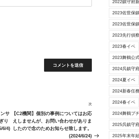
2022鎮守府新春
2023佐世保鎮守府
2023佐世保
2023先行偵
2023春イベ
2023舞鶴公
2024呉鎮守
2024夏イベ
2024新春任
2024春イベ
次
次
の
センサ
【C2機関】個別の事例についてはお応
2024舞鶴プ
投
ぎり
えしませんが、お問い合わせがありま
2025呉鎮守
稿
/4)
したので念のためお知らせ致します。
(2024/6/24)
2025年末年