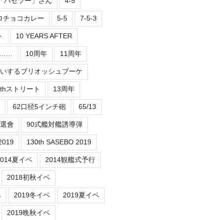
2「パセツー」さん
4-5
ロチョコカレー
5-5
7-5-3
ト
10 YEARS AFTER
er……
10周年
11周年
祝いするブリオッシュブーケ
3thストリート
13周年
62口径5インチ砲
65/13
抽選會
90式艦対艦誘導弾
2019
130th SASEBO 2019
2014夏イベ
2014観艦式予行
2018初秋イベ
ベ
2019冬イベ
2019夏イベ
2019晩秋イベ