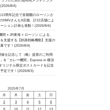
アップのための短時間メンテナンス
26/8/4)
の13周年記念で首都圏のローソンさ
国のHMVさんも9店舗、計22店舗によ
ション計画も発動！(2026/8/4)
関 × JR東海 × ローソン による、
征を支援する【鉄路戦略機動】支援の
す！(2026/8/4)
開催を記念して（略）提督のご利用
&「カレー機関」Express in 横須
6 オリジナル限定ポストカードを記念
です！(2026/8/3)
2025年7月
水
木
金
土
日
2
3
4
5
6
9
10
11
12
13