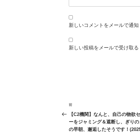
新しいコメントをメールで通知
新しい投稿をメールで受け取る
投
前
前
稿
の
【C2機関】なんと、自己の物欲
投
ーをジャミング＆遮断し、ぎりの
ナ
稿
の早朝、邂逅したそうです！(2025/6
ビ