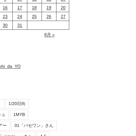
16
17
18
19
20
23
24
25
26
27
30
31
8月 »
nohi_da_YO
ち
1/20日向
シュ
1MYB
アー
01「パセワン」さん