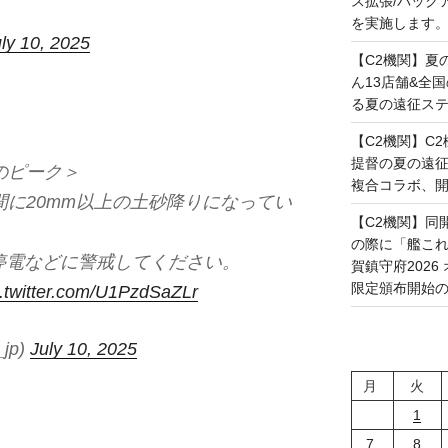
ス拡張/バック
を実施します。(20
ly 10, 2025
【C2機関】夏
ん13店舗&全
る夏の遠征ステー
【C2機関】C2機
提督の夏の遠
のピーク＞
複合コラボ、開幕で
間に20mm以上の土砂降りになってい
【C2機関】同
の際に「艦これ」
停電などに警戒してください。
賀鎮守府202
限定頒布開始の予定
c.twitter.com/U1PzdSaZLr
jp)
July 10, 2025
月
火
1
7
8