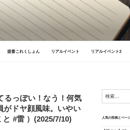
提督これくしょん
リアルイベント
リアルイベント2
検
れてるっぽい！なう！何気
索:
員がドヤ顔風味。いやい
#雷 ）(2025/7/10)
人気の投稿とペー