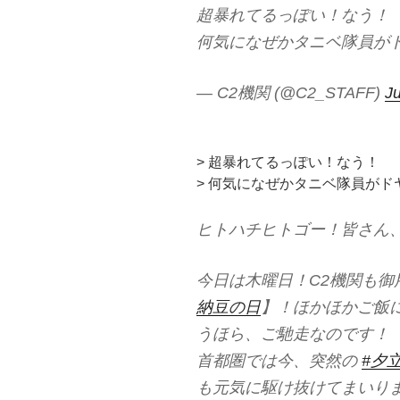
超暴れてるっぽい！なう！
何気になぜかタニベ隊員が
— C2機関 (@C2_STAFF)
Ju
> 超暴れてるっぽい！なう！
> 何気になぜかタニベ隊員が
ヒトハチヒトゴー！皆さん
今日は木曜日！C2機関も
納豆の日
】！ほかほかご飯
うほら、ご馳走なのです！
首都圏では今、突然の
#夕
も元気に駆け抜けてまいり