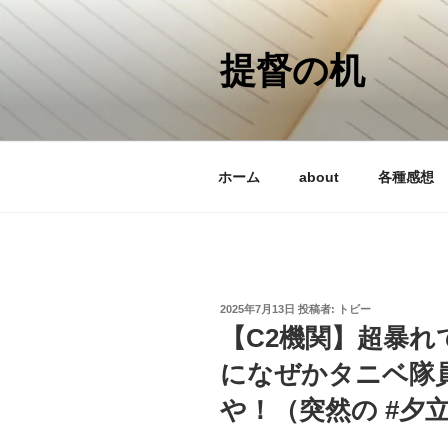
コ
ン
テ
提督の机
ン
ツ
へ
ス
ホーム
about
各種感想
キ
ッ
プ
投
2025年7月13日
投稿者:
トビー
稿
【C2機関】超暴
日:
になぜかタニベ隊
や！（突然の #夕立 と 