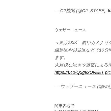
— C2機関 (@C2_STAFF)
Ju
ウェザーニュース
＜東京23区 雨やカミナリ
練馬区や杉並区などで10分
ます。
大規模な冠水や落雷による
https://t.co/Q5g9xOvEET
pi
— ウェザーニュース (@wni_
関東各地で