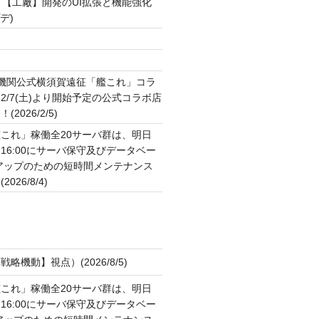
▼【工廠】開発のUI拡張と機能強化
プデ)
ト
2機関公式横須賀遠征「艦これ」コラ
2/7(土)より開始予定の公式コラボ店
2026/2/5)
これ」稼働全20サーバ群は、明日
:00～16:00にサーバ保守及びデータベー
アップのための短時間メンテナンス
26/8/4)
略機動】視点）(2026/8/5)
これ」稼働全20サーバ群は、明日
:00～16:00にサーバ保守及びデータベー