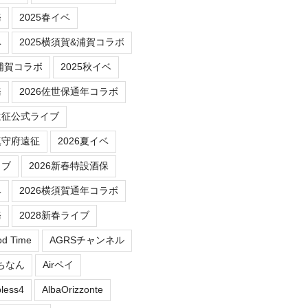
務
2025春イベ
ベ
2025横須賀&浦賀コラボ
/浦賀コラボ
2025秋イベ
務
2026佐世保通年コラボ
遠征公式ライブ
鎮守府遠征
2026夏イベ
イブ
2026新春特設酒保
ベ
2026横須賀通年コラボ
務
2028新春ライブ
od Time
AGRSチャンネル
にちなん
Airペイ
less4
AlbaOrizzonte