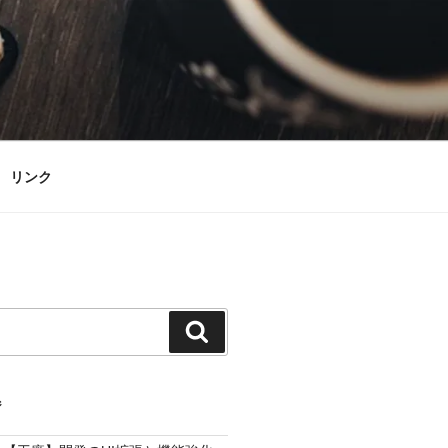
リンク
検
索
ジ