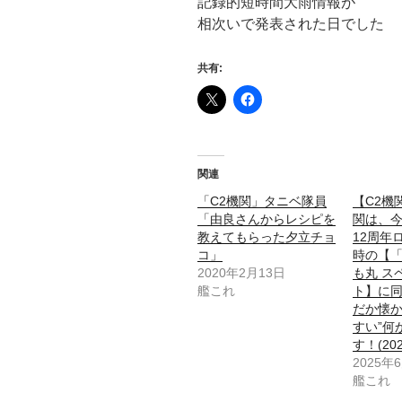
記録的短時間大雨情報が
相次いで発表された日でした
共有:
関連
「C2機関」タニベ隊員
【C2機
「由良さんからレシピを
関は、
教えてもらった夕立チョ
12周年
コ」
時の【「
2020年2月13日
も丸 ス
艦これ
ト】に
だか懐か
すい”何
す！(2025
2025年
艦これ