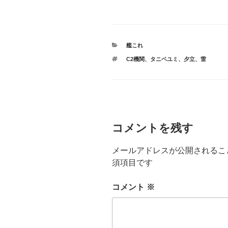
カ
艦これ
テ
タ
C2機関
、
タニベユミ
、
夕立
、
雷
ゴ
グ
リ
ー
コメントを残す
メールアドレスが公開されるこ
須項目です
コメント
※