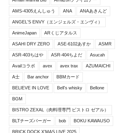
AMS-4305えんしゅう
ANA
ANAあきんど
ANGEL'S ENVY（エンジェルズ・エンヴィ）
AnimeJapan
ARくじアタルス
ASAHI DRY ZERO
ASE-6102あすか
ASMR
ASR-403ちはや
ASR-404ちよだ
Asucah
Availコラボ
avex
avex trax
AZUMAICHI
A士
Bar anchor
BBMカード
BELIEVE IN LOVE
Bell's whisky
Bellone
BGM
BISTRO ZEXAL（肉料理専門 ビストロ ゼアル）
BLTチーズバーガー
bob
BOKU KAWAUSO
BRICK DOCK X'MAS LIVE 2025