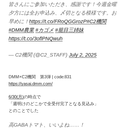
皆さんにご参加いただき、感謝です！今週金曜
夕方には全お申込み、〆切となる模様です。お
早めに！
https://t.co/FRoQGGrozP
#C2機関
#DMM農業
#カゴメ
#籠目三姉妹
https://t.co/3oflPNQwuh
— C2機関 (@C2_STAFF)
July 2, 2025
DMM×C2機関 第3弾 | code:831
https://yasai.dmm.com/
6/30(月)
の時点で
「週明けのどこかで全受付完了となる見込み」
とのことでした
高GABAトマト、いいよね……！