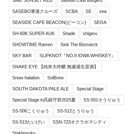
SAB. SUNSET RED
Sasebo C&B Burgers
SASEBO軍港クルーズ
SCBA
SE
sea
SEASIDE CAFE BEACON(ビーコン)
SEGA
SH-60K SUPER AUK
Shade
shigeru
SHOWTIME Ramen
Sink The Bismarck
SKY BAR
SLIPKNOT『NO.9 IOWA WHISKEY』
SNAKE EYE 【純米大吟醸 無濾過生原酒】
Snow halation
SolBrew
SOUTH DAKOTA PALE ALE
Special Stage
Special Stage in呉鎮守府2025夏
SS-501そうりゅう
SS-506こくりゅう
SS-512とうりゅう
SS-513たいげい
SSN-723オクラホマシティ
Stakhovsky