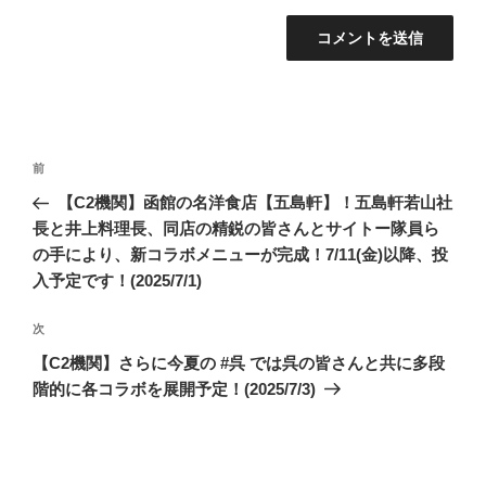
投
前
前
稿
の
【C2機関】函館の名洋食店【五島軒】！五島軒若山社
ナ
投
長と井上料理長、同店の精鋭の皆さんとサイトー隊員ら
ビ
稿
の手により、新コラボメニューが完成！7/11(金)以降、投
ゲ
入予定です！(2025/7/1)
ー
次
次
シ
の
【C2機関】さらに今夏の #呉 では呉の皆さんと共に多段
ョ
投
階的に各コラボを展開予定！(2025/7/3)
ン
稿