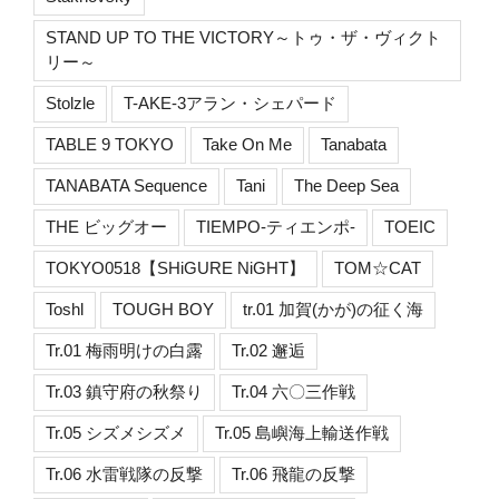
STAND UP TO THE VICTORY～トゥ・ザ・ヴィクト
リー～
Stolzle
T-AKE-3アラン・シェパード
TABLE 9 TOKYO
Take On Me
Tanabata
TANABATA Sequence
Tani
The Deep Sea
THE ビッグオー
TIEMPO-ティエンポ-
TOEIC
TOKYO0518【SHiGURE NiGHT】
TOM☆CAT
Toshl
TOUGH BOY
tr.01 加賀(かが)の征く海
Tr.01 梅雨明けの白露
Tr.02 邂逅
Tr.03 鎮守府の秋祭り
Tr.04 六〇三作戦
Tr.05 シズメシズメ
Tr.05 島嶼海上輸送作戦
Tr.06 水雷戦隊の反撃
Tr.06 飛龍の反撃