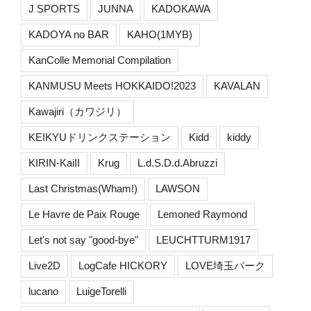
J SPORTS
JUNNA
KADOKAWA
KADOYA no BAR
KAHO(1MYB)
KanColle Memorial Compilation
KANMUSU Meets HOKKAIDO!2023
KAVALAN
Kawajiri（カワジリ）
KEIKYUドリンクステーション
Kidd
kiddy
KIRIN-KaiII
Krug
L.d.S.D.d.Abruzzi
Last Christmas(Wham!)
LAWSON
Le Havre de Paix Rouge
Lemoned Raymond
Let's not say "good-bye"
LEUCHTTURM1917
Live2D
LogCafe HICKORY
LOVE埼玉パーク
lucano
LuigeTorelli