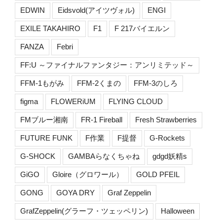
EDWIN
Eidsvold(アイツヴォル)
ENGI
EXILE TAKAHIRO
F1
F 217バイエルン
FANZA
Febri
FF:U ～ファイナルファンタジー：アンリミテッド～
FFM-1もがみ
FFM-2くまの
FFM-3のしろ
figma
FLOWERiUM
FLYING CLOUD
FMブルー湘南
FR-1 Fireball
Fresh Strawberries
FUTURE FUNK
F作業
F提督
G-Rockets
G-SHOCK
GAMBAらなくちゃね
gdgd妖精s
GiGO
Gloire（グロワール）
GOLD PFEIL
GONG
GOYA DRY
Graf Zeppelin
GrafZeppelin(グラーフ・ツェッペリン)
Halloween