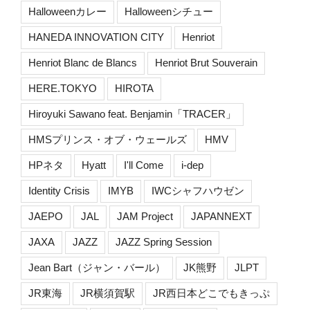
Halloweenカレー
Halloweenシチュー
HANEDA INNOVATION CITY
Henriot
Henriot Blanc de Blancs
Henriot Brut Souverain
HERE.TOKYO
HIROTA
Hiroyuki Sawano feat. Benjamin「TRACER」
HMSプリンス・オブ・ウェールズ
HMV
HPネタ
Hyatt
I'll Come
i-dep
Identity Crisis
IMYB
IWCシャフハウゼン
JAEPO
JAL
JAM Project
JAPANNEXT
JAXA
JAZZ
JAZZ Spring Session
Jean Bart（ジャン・バール）
JK熊野
JLPT
JR東海
JR横須賀駅
JR西日本どこでもきっぷ