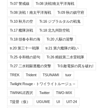
Tr.07 警戒線
Tr.08 決戦!南太平洋海戦
Tr.08 決戦！南太平洋海戦
Tr.09 秋の鎮守府
Tr.10 秋月の空
Tr.16 ジブラルタルの戦鬼
Tr.17 艦隊決戦
Tr.18 北九州防空戦
Tr.18 頌春令和の海
Tr.20 八駆の迎撃
tr.20 第三十一戦隊
tr.21 第六艦隊の戦い
Tr.25 令和桃の節句
Tr.26 精鋭第二水雷戦隊
Tr.27 二水戦駆逐艦の突撃
Tr3.敵電探の罠を破れ!
TREK
Trident
TSUNAMI
tuor
Twilight Rouge - トワイライトルージュ –
TWINKLE西沢
Twitter
TWO-MIX
T提督（仮）
UGUME
UI
UIT-24