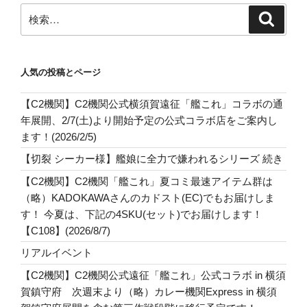
検
検
索
索:
人気の投稿とページ
【C2機関】C2機関公式横須賀遠征「艦これ」コラボの通
年展開、2/7(土)より開始予定の公式コラボ店をご案内し
ます！(2026/2/5)
【切裂 シーカー様】艦娘に全力で嫌われるシリーズ 続き
【C2機関】C2機関「艦これ」夏コミ最速アイテム群は
（略）KADOKAWAさんのカドスト(EC)でもお届けしま
す！ 今夏は、下記の4SKU(セット)でお届けします！
【C108】(2026/8/7)
リアルイベント
【C2機関】C2機関公式遠征「艦これ」公式コラボ in 横須
賀鎮守府 次週末より（略）カレー機関Express in 横須