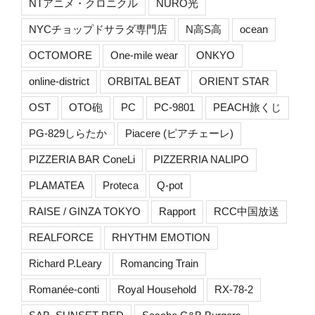
NTアニメ・クロニクル
NURO光
NYCチョップドサラダ専門店
N高S高
ocean
OCTOMORE
One-mile wear
ONKYO
online-district
ORBITAL BEAT
ORIENT STAR
OST
OTO砲
PC
PC-9801
PEACH旅くじ
PG-829しらたか
Piacere (ピアチェーレ)
PIZZERIA BAR ConeLi
PIZZERRIA NALIPO
PLAMATEA
Proteca
Q-pot
RAISE / GINZA TOKYO
Rapport
RCC中国放送
REALFORCE
RHYTHM EMOTION
Richard P.Leary
Romancing Train
Romanée-conti
Royal Household
RX-78-2