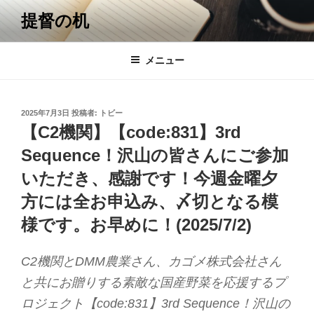
コ
提督の机
ン
テ
ン
メニュー
ツ
へ
ス
投
2025年7月3日
投稿者:
トビー
キ
稿
【C2機関】【code:831】3rd
日:
ッ
Sequence！沢山の皆さんにご参加
プ
いただき、感謝です！今週金曜夕
方には全お申込み、〆切となる模
様です。お早めに！(2025/7/2)
C2機関とDMM農業さん、カゴメ株式会社さん
と共にお贈りする素敵な国産野菜を応援するプ
ロジェクト【code:831】3rd Sequence！沢山の