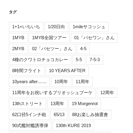
タグ
1+1=いちいち
1/20日向
1mileサコッシュ
1MYB
1MYB全国ツアー
01「パセワン」さん
2MYB
02「パセツー」さん
4-5
4種のクワトロチョコカレー
5-5
7-5-3
8時間フライト
10 YEARS AFTER
10years after……
10周年
11周年
11周年をお祝いするブリオッシュブーケ
12周年
13thストリート
13周年
19 Morgenrot
62口径5インチ砲
65/13
88お楽しみ抽選會
90式艦対艦誘導弾
130th KURE 2019