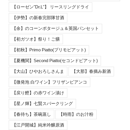
【ローゼン"Dr.L"】 リースリングドライ
【伊勢】の新春完部隊甘酒
【余】のコーンポタージュ＆英国パンセット
【初ガツオ】祭り！ご膳
【初秋】Primo Piatto(プリモピアット)
【夏機関】Second Piatto(セコンドピアット)
【大山】ひやおろしさんま
【大那】春摘み新酒
【微発泡 白ワイン】フリザンビアンコ
【戻り鰹】の赤ワイン漬け
【星ノ輝】七賢スパークリング
【春待ち】茶碗蒸し
【時雨】のお汁粉
【江戸開城】純米吟醸原酒