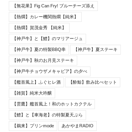
【無花果】Fig Can Fry! ブルーチーズ添え
【熱燗】カレー機関熱燗【純米】
【熱燗】賀茂金秀 【純米】
【神戸牛】と【鱧】のマリアージュ
【神戸牛】夏の特製BBQ串
【神戸牛】夏ステーキ
【神戸牛】秋のお月見ステーキ
【神戸牛チョウザメキャビア】の夕べ
【艦首風上】ふぐヒレ酒
【酔鯨】飲み比べセット
【雑賀】純米大吟醸
【雲鷹】艦首風上！和のホットカクテル
【鱧】と【車海老】の特製夏天ぷら
【鵜来】プリンmode
あかやまRADIO