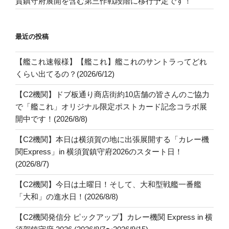
賀鎮守府展開を含む第三作戦段階に移行予定です！
最近の投稿
【艦これ速報様】【艦これ】艦これのサントラってどれ
くらい出てるの？(2026/6/12)
【C2機関】ドブ板通り商店街約10店舗の皆さんのご協力
で「艦これ」オリジナル限定ポストカード記念コラボ展
開中です！(2026/8/8)
【C2機関】本日は横須賀の地に出張展開する「カレー機
関Express」in 横須賀鎮守府2026のスタート日！
(2026/8/7)
【C2機関】今日は土曜日！そして、大和型戦艦一番艦
「大和」の進水日！(2026/8/8)
【C2機関発信分 ピックアップ】カレー機関 Express in 横