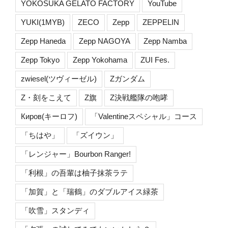
YOKOSUKA GELATO FACTORY
YouTube
YUKI(1MYB)
ZECO
Zepp
ZEPPELIN
Zepp Haneda
Zepp NAGOYA
Zepp Namba
Zepp Tokyo
Zepp Yokohama
ZUI Fes.
zwiesel(ツヴィーゼル)
Zガンダム
Z・刻をこえて
Z旗
Z決戦艦隊の咆哮
Киров(キーロフ)
「Valentineスペシャル」コース
「ちはや」
「ズイウン」
「レンジャー」Bourbon Ranger!
「利根」の吾輩は柚子抹茶ラテ
「加賀」と「瑞鶴」のダブルアイス緑茶
「吹雪」スタンディ