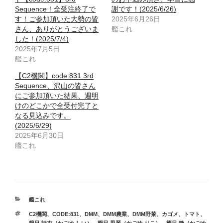
Sequence！全受注終了で
謝です！(2025/6/26)
す！ご参加頂いた大勢の皆
2025年6月26日
さん、ありがとうございま
艦これ
した！(2025/7/4)
2025年7月5日
艦これ
【C2機関】code:831 3rd
Sequence、沢山の皆さん
にご参加頂いた結果、週明
けのどこかで全受付完了と
なる見込みです。
(2025/6/29)
2025年6月30日
艦これ
カ
艦これ
テ
タ
C2機関
、
CODE:831
、
DMM
、
DMM農業
、
DMM野菜
、
カゴメ
、
トマト
、
ゴ
グ