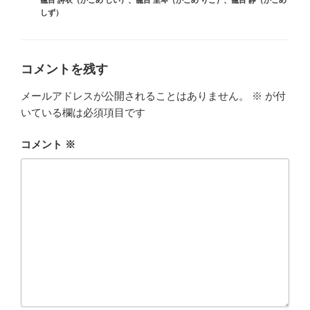
籠目 詩衣（かごめ しい）
、
籠目 里琴（かごめ りこ）
、
籠目 静（かごめ
リ
しず）
ー
コメントを残す
メールアドレスが公開されることはありません。
※
が付
いている欄は必須項目です
コメント
※