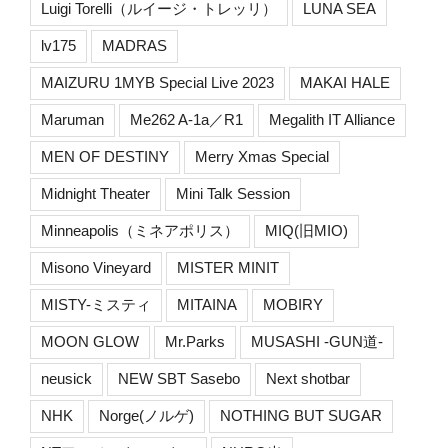
Luigi Torelli（ルイージ・トレッリ）
LUNA SEA
lv175
MADRAS
MAIZURU 1MYB Special Live 2023
MAKAI HALE
Maruman
Me262 A-1a／R1
Megalith IT Alliance
MEN OF DESTINY
Merry Xmas Special
Midnight Theater
Mini Talk Session
Minneapolis（ミネアポリス）
MIQ(旧MIO)
Misono Vineyard
MISTER MINIT
MISTY-ミスティ
MITAINA
MOBIRY
MOON GLOW
Mr.Parks
MUSASHI -GUN道-
neusick
NEW SBT Sasebo
Next shotbar
NHK
Norge(ノルゲ)
NOTHING BUT SUGAR