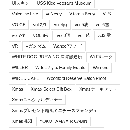
UIスキン
USS Kidd Veterans Museum
Valentine Live
VeNesty
Vitamin Berry
VLS
VOICE
vol.2風
vol.4雨
vol.5波
vol.6雪
vol.7夕
VOL.8夜
vol.9護
vol.I暁
vol3.雲
VR
Vガンダム
Wahoo(ワフー)
WHITE DOG BREWING 浦賀醸造所
Wi-Fiルータ
WILLER
Willett 7 y.o. Family Estate
Winners
WIRED CAFE
Woodford Reserve Batch Proof
Xmas
Xmas Select Gift Box
Xmasケーキセット
Xmasスペシャルディナー
Xmasプレゼント箱風ミニチーズフォンデュ
Xmas機関
YOKOHAMA AIR CABIN