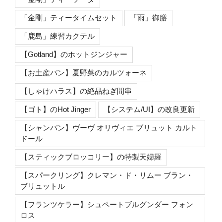
「金剛」ティータイムセット
「雨」御膳
「鹿島」練習カクテル
【Gotland】のホットジンジャー
【お土産パン】夏野菜のカルツォーネ
【しゃけハラス】の絶品ねぎ間串
【ゴト】のHot Jinger
【システム/UI】の改良更新
【シャンパン】ヴーヴ オリヴィエ ブリュット カルト
ドール
【スティックブロッコリー】の特製天婦羅
【スパークリング】クレマン・ド・リムー ブラン・
ブリュットル
【フランツケラー】シュペートブルグンダー フォン
ロス