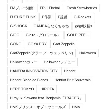
FMブルー湘南
FR-1 Fireball
Fresh Strawberries
FUTURE FUNK
F作業
F提督
G-Rockets
G-SHOCK
GAMBAらなくちゃね
gdgd妖精s
GiGO
Gloire（グロワール）
GOLD PFEIL
GONG
GOYA DRY
Graf Zeppelin
GrafZeppelin(グラーフ・ツェッペリン)
Halloween
Halloweenカレー
Halloweenシチュー
HANEDA INNOVATION CITY
Henriot
Henriot Blanc de Blancs
Henriot Brut Souverain
HERE.TOKYO
HIROTA
Hiroyuki Sawano feat. Benjamin「TRACER」
HMSプリンス・オブ・ウェールズ
HMV