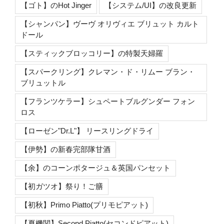
【ゴト】のHot Jinger
【システム/UI】の改良更新
【シャンパン】ヴーヴ オリヴィエ ブリュット カルト
ドール
【スティックブロッコリー】の特製天婦羅
【スパークリング】クレマン・ド・リムー ブラン・
ブリュットル
【フランツケラー】シュペートブルグンダー フォン
ロス
【ローゼン"Dr.L"】 リースリングドライ
【伊勢】の新春完部隊甘酒
【余】のコーンポタージュ＆英国パンセット
【初ガツオ】祭り！ご膳
【初秋】Primo Piatto(プリモピアット)
【夏機関】Second Piatto(セコンドピアット)