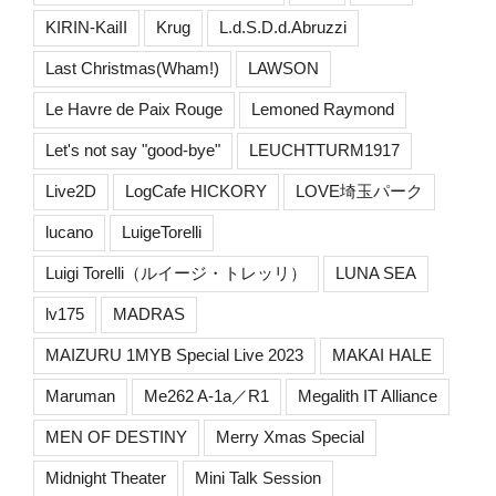
KIRIN-KaiII
Krug
L.d.S.D.d.Abruzzi
Last Christmas(Wham!)
LAWSON
Le Havre de Paix Rouge
Lemoned Raymond
Let's not say "good-bye"
LEUCHTTURM1917
Live2D
LogCafe HICKORY
LOVE埼玉パーク
lucano
LuigeTorelli
Luigi Torelli（ルイージ・トレッリ）
LUNA SEA
lv175
MADRAS
MAIZURU 1MYB Special Live 2023
MAKAI HALE
Maruman
Me262 A-1a／R1
Megalith IT Alliance
MEN OF DESTINY
Merry Xmas Special
Midnight Theater
Mini Talk Session