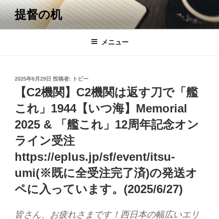
コ
提督の机
ン
テ
ン
メニュー
ツ
へ
ス
投
2025年6月29日
投稿者:
トビー
キ
稿
【C2機関】C2機関は返す刀で「艦
日:
ッ
これ」1944【いつ海】Memorial
プ
2025 & 「艦これ」12周年記念オン
ライン受注
https://eplus.jp/sf/event/itsu-
umi(※既に全受注完了済)の発送オ
ペに入っています。(2025/6/27)
皆さん、お疲れさまです！西日本の幅広いエリ