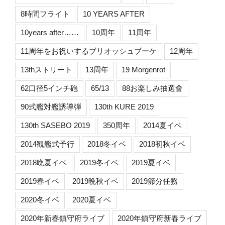
8時間フライト
10 YEARS AFTER
10years after……
10周年
11周年
11周年をお祝いするブリオッシュブーケ
12周年
13thストリート
13周年
19 Morgenrot
62口径5インチ砲
65/13
88お楽しみ抽選會
90式艦対艦誘導弾
130th KURE 2019
130th SASEBO 2019
350周年
2014夏イベ
2014観艦式予行
2018冬イベ
2018初秋イベ
2018晩夏イベ
2019冬イベ
2019夏イベ
2019春イベ
2019晩秋イベ
2019節分任務
2020冬イベ
2020夏イベ
2020年新春鎮守府ライブ
2020年鎮守府新春ライブ