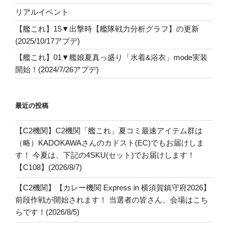
リアルイベント
【艦これ】15▼出撃時【艦隊戦力分析グラフ】の更新
(2025/10/17アプデ)
【艦これ】01▼艦娘夏真っ盛り「水着&浴衣」mode実装
開始！(2024/7/26アプデ)
最近の投稿
【C2機関】C2機関「艦これ」夏コミ最速アイテム群は
（略）KADOKAWAさんのカドスト(EC)でもお届けしま
す！ 今夏は、下記の4SKU(セット)でお届けします！
【C108】(2026/8/7)
【C2機関】【カレー機関 Express in 横須賀鎮守府2026】
前段作戦が開始されます！ 当選者の皆さん、会場はこち
らです！(2026/8/5)