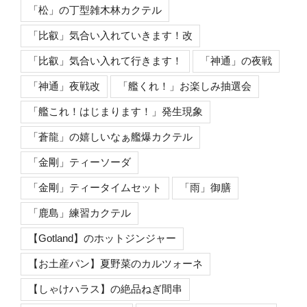
「松」の丁型雑木林カクテル
「比叡」気合い入れていきます！改
「比叡」気合い入れて行きます！
「神通」の夜戦
「神通」夜戦改
「艦くれ！」お楽しみ抽選会
「艦これ！はじまります！」発生現象
「蒼龍」の嬉しいなぁ艦爆カクテル
「金剛」ティーソーダ
「金剛」ティータイムセット
「雨」御膳
「鹿島」練習カクテル
【Gotland】のホットジンジャー
【お土産パン】夏野菜のカルツォーネ
【しゃけハラス】の絶品ねぎ間串