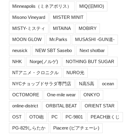
Minneapolis（ミネアポリス）
MIQ(旧MIO)
Misono Vineyard
MISTER MINIT
MISTY-ミスティ
MITAINA
MOBIRY
MOON GLOW
Mr.Parks
MUSASHI -GUN道-
neusick
NEW SBT Sasebo
Next shotbar
NHK
Norge(ノルゲ)
NOTHING BUT SUGAR
NTアニメ・クロニクル
NURO光
NYCチョップドサラダ専門店
N高S高
ocean
OCTOMORE
One-mile wear
ONKYO
online-district
ORBITAL BEAT
ORIENT STAR
OST
OTO砲
PC
PC-9801
PEACH旅くじ
PG-829しらたか
Piacere (ピアチェーレ)