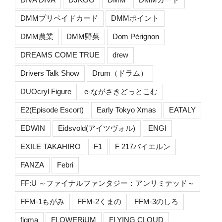
DMMプリペイドカード
DMMポイント
DMM農業
DMM野菜
Dom Pérignon
DREAMS COME TRUE
drew
Drivers Talk Show
Drum（ドラム）
DUOcryl Figure
e-ながさきどっとこむ
E2(Episode Escort)
Early Tokyo Xmas
EATALY
EDWIN
Eidsvold(アイツヴォル)
ENGI
EXILE TAKAHIRO
F1
F 217バイエルン
FANZA
Febri
FF:U ～ファイナルファンタジー：アンリミテッド～
FFM-1もがみ
FFM-2くまの
FFM-3のしろ
figma
FLOWERiUM
FLYING CLOUD