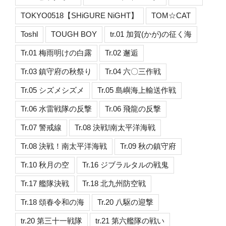
TOKYO0518【SHiGURE NiGHT】
TOM☆CAT
Toshl
TOUGH BOY
tr.01 加賀(かが)の征く海
Tr.01 梅雨明けの白露
Tr.02 邂逅
Tr.03 鎮守府の秋祭り
Tr.04 六〇三作戦
Tr.05 シズメシズメ
Tr.05 島嶼海上輸送作戦
Tr.06 水雷戦隊の反撃
Tr.06 飛龍の反撃
Tr.07 警戒線
Tr.08 決戦!南太平洋海戦
Tr.08 決戦！南太平洋海戦
Tr.09 秋の鎮守府
Tr.10 秋月の空
Tr.16 ジブラルタルの戦鬼
Tr.17 艦隊決戦
Tr.18 北九州防空戦
Tr.18 頌春令和の海
Tr.20 八駆の迎撃
tr.20 第三十一戦隊
tr.21 第六艦隊の戦い