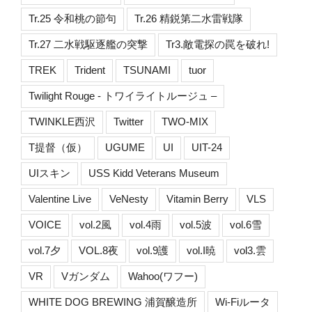
Tr.25 令和桃の節句
Tr.26 精鋭第二水雷戦隊
Tr.27 二水戦駆逐艦の突撃
Tr3.敵電探の罠を破れ!
TREK
Trident
TSUNAMI
tuor
Twilight Rouge - トワイライトルージュ –
TWINKLE西沢
Twitter
TWO-MIX
T提督（仮）
UGUME
UI
UIT-24
UIスキン
USS Kidd Veterans Museum
Valentine Live
VeNesty
Vitamin Berry
VLS
VOICE
vol.2風
vol.4雨
vol.5波
vol.6雪
vol.7夕
VOL.8夜
vol.9護
vol.I暁
vol3.雲
VR
Vガンダム
Wahoo(ワフー)
WHITE DOG BREWING 浦賀醸造所
Wi-Fiルータ