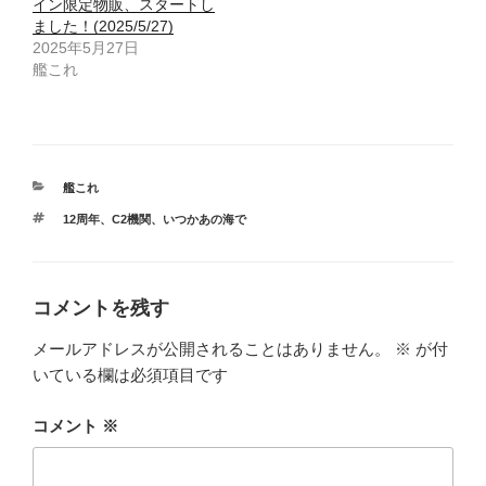
イン限定物販、スタートし
ました！(2025/5/27)
2025年5月27日
艦これ
カ
艦これ
テ
タ
12周年
、
C2機関
、
いつかあの海で
ゴ
グ
リ
ー
コメントを残す
メールアドレスが公開されることはありません。
※
が付
いている欄は必須項目です
コメント
※