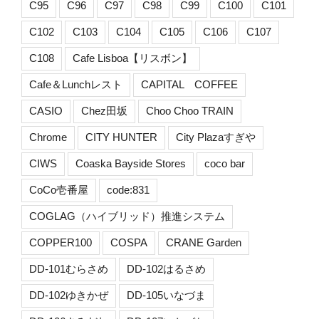
C95
C96
C97
C98
C99
C100
C101
C102
C103
C104
C105
C106
C107
C108
Cafe Lisboa【リスボン】
Cafe＆Lunchレスト
CAPITAL COFFEE
CASIO
Chez田坂
Choo Choo TRAIN
Chrome
CITY HUNTER
City Plazaすぎや
CIWS
Coaska Bayside Stores
coco bar
CoCo壱番屋
code:831
COGLAG（ハイブリッド）推進システム
COPPER100
COSPA
CRANE Garden
DD-101むらさめ
DD-102はるさめ
DD-102ゆきかぜ
DD-105いなづま