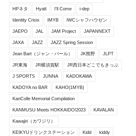
HPネタ
Hyatt
I'll Come
i-dep
Identity Crisis
IMYB
IWCシャフハウゼン
JAEPO
JAL
JAM Project
JAPANNEXT
JAXA
JAZZ
JAZZ Spring Session
Jean Bart（ジャン・バール）
JK熊野
JLPT
JR東海
JR横須賀駅
JR西日本どこでもきっぷ
J SPORTS
JUNNA
KADOKAWA
KADOYA no BAR
KAHO(1MYB)
KanColle Memorial Compilation
KANMUSU Meets HOKKAIDO!2023
KAVALAN
Kawajiri（カワジリ）
KEIKYUドリンクステーション
Kidd
kiddy