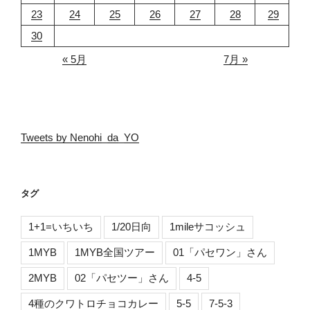
23
24
25
26
27
28
29
30
« 5月
7月 »
Tweets by Nenohi_da_YO
タグ
1+1=いちいち
1/20日向
1mileサコッシュ
1MYB
1MYB全国ツアー
01「パセワン」さん
2MYB
02「パセツー」さん
4-5
4種のクワトロチョコカレー
5-5
7-5-3