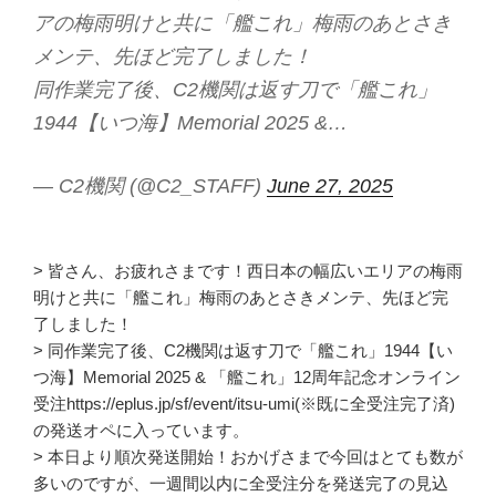
アの梅雨明けと共に「艦これ」梅雨のあとさき
メンテ、先ほど完了しました！
同作業完了後、C2機関は返す刀で「艦これ」
1944【いつ海】Memorial 2025 &…
— C2機関 (@C2_STAFF)
June 27, 2025
> 皆さん、お疲れさまです！西日本の幅広いエリアの梅雨
明けと共に「艦これ」梅雨のあとさきメンテ、先ほど完
了しました！
> 同作業完了後、C2機関は返す刀で「艦これ」1944【い
つ海】Memorial 2025 & 「艦これ」12周年記念オンライン
受注https://eplus.jp/sf/event/itsu-umi(※既に全受注完了済)
の発送オペに入っています。
> 本日より順次発送開始！おかげさまで今回はとても数が
多いのですが、一週間以内に全受注分を発送完了の見込