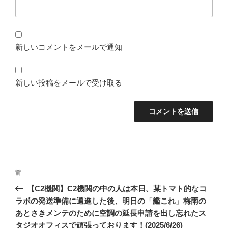
新しいコメントをメールで通知
新しい投稿をメールで受け取る
投
前
前
稿
の
【C2機関】C2機関の中の人は本日、某トマト的なコ
ナ
投
ラボの発送準備に邁進した後、明日の「艦これ」梅雨の
ビ
稿
あとさきメンテのために空調の延長申請を出し忘れたス
ゲ
タジオオフィスで頑張っております！(2025/6/26)