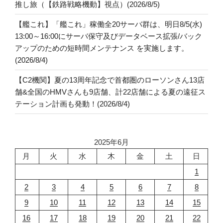
推し旅（【鉄路戦略機動】視点）(2026/8/5)
【艦これ】「艦これ」稼働全20サーバ群は、明日8/5(水)
13:00～16:00にサーバ保守及びデータベース拡張/バック
アップのための短時間メンテナンス を実施します。
(2026/8/4)
【C2機関】夏の13周年記念で首都圏のローソンさん13店
舗&全国のHMVさんも9店舗、計22店舗による夏の遠征ス
テーション計画も発動！(2026/8/4)
2025年6月
月
火
水
木
金
土
日
1
2
3
4
5
6
7
8
9
10
11
12
13
14
15
16
17
18
19
20
21
22