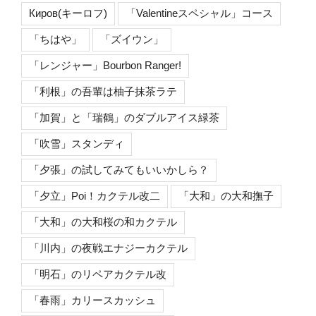
Киров(キーロフ)
「Valentineスペシャル」コース
「ちはや」
「ズイウン」
「レンジャー」Bourbon Ranger!
「利根」の吾輩は柚子抹茶ラテ
「加賀」と「瑞鶴」のダブルアイス緑茶
「吹雪」スタンディ
「夕張」の試してみてもいいかしら？
「夕立」Poi！カクテル改二
「大和」の大和撫子
「大和」の大和桜の和カクテル
「川内」の夜戦エナジーカクテル
「明石」のリペアカクテル改
「春雨」カリースカッシュ