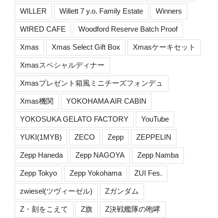
WILLER
Willett 7 y.o. Family Estate
Winners
WIRED CAFE
Woodford Reserve Batch Proof
Xmas
Xmas Select Gift Box
Xmasケーキセット
Xmasスペシャルディナー
Xmasプレゼント箱風ミニチーズフォンデュ
Xmas機関
YOKOHAMA AIR CABIN
YOKOSUKA GELATO FACTORY
YouTube
YUKI(1MYB)
ZECO
Zepp
ZEPPELIN
Zepp Haneda
Zepp NAGOYA
Zepp Namba
Zepp Tokyo
Zepp Yokohama
ZUI Fes.
zwiesel(ツヴィーゼル)
Zガンダム
Z・刻をこえて
Z旗
Z決戦艦隊の咆哮