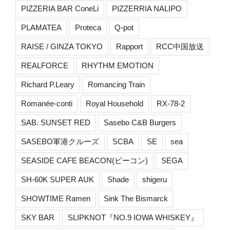
PIZZERIA BAR ConeLi
PIZZERRIA NALIPO
PLAMATEA
Proteca
Q-pot
RAISE / GINZA TOKYO
Rapport
RCC中国放送
REALFORCE
RHYTHM EMOTION
Richard P.Leary
Romancing Train
Romanée-conti
Royal Household
RX-78-2
SAB. SUNSET RED
Sasebo C&B Burgers
SASEBO軍港クルーズ
SCBA
SE
sea
SEASIDE CAFE BEACON(ビーコン)
SEGA
SH-60K SUPER AUK
Shade
shigeru
SHOWTIME Ramen
Sink The Bismarck
SKY BAR
SLIPKNOT『NO.9 IOWA WHISKEY』