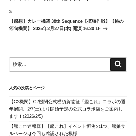
ー
次
次
シ
の
【感想】カレー機関 38th Sequence【拡張作戦】【桃の
ョ
投
節句機関】 2025年2月27日(木) 開演 16:30 1F
ン
稿
検
検
索
索:
人気の投稿とページ
【C2機関】C2機関公式横須賀遠征「艦これ」コラボの通
年展開、2/7(土)より開始予定の公式コラボ店をご案内し
ます！(2026/2/5)
【艦これ速報様】【艦これ】イベント恒例の1つ、艦娘サ
ルベージは今回も確認された模様