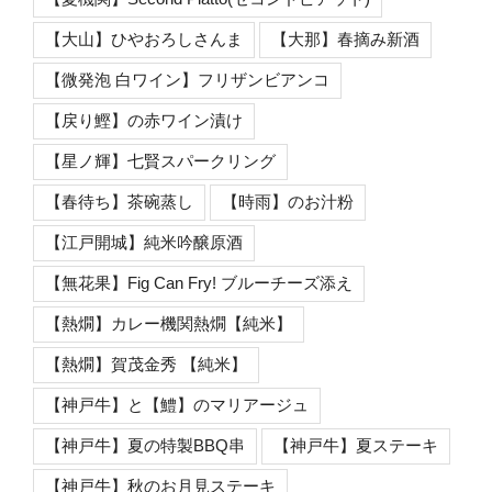
【大山】ひやおろしさんま
【大那】春摘み新酒
【微発泡 白ワイン】フリザンビアンコ
【戻り鰹】の赤ワイン漬け
【星ノ輝】七賢スパークリング
【春待ち】茶碗蒸し
【時雨】のお汁粉
【江戸開城】純米吟醸原酒
【無花果】Fig Can Fry! ブルーチーズ添え
【熱燗】カレー機関熱燗【純米】
【熱燗】賀茂金秀 【純米】
【神戸牛】と【鱧】のマリアージュ
【神戸牛】夏の特製BBQ串
【神戸牛】夏ステーキ
【神戸牛】秋のお月見ステーキ