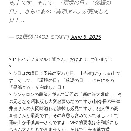
ゅ)】です。そして、「環境の日」「落語の
日」、さらにあの「黒部ダム」が完成した
日！…
— C2機関 (@C2_STAFF)
June 5, 2025
> ヒトハチフタマル！皆さん、おはようございます！
>
> 今日は木曜日！季節の変わり目、【芒種(ぼうしゅ)】で
す。そして、「環境の日」「落語の日」、さらにあの
「黒部ダム」が完成した日！
> 今シャロンの薔薇と並んで話題の「新幹線大爆破」、そ
の元となる昭和版も大変お薦めなのですが(指令長の宇津
井健さんの人間味溢れる演技も必見ですが、犯人役の高
倉健さんが最高です。その哀愁も含めてみてほしい！で
運転士が千葉真一さんですよ！VFX的要素は令和版にも
ちろん太刀打ちできませんが、それでも光る魅力満