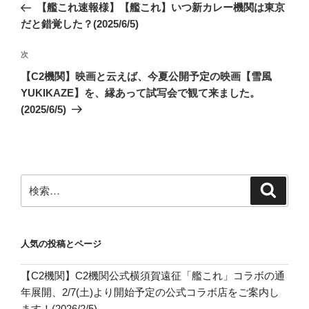
の
【艦これ速報様】【艦これ】いつ新カレー機関は東京
ナ
投
だと錯覚した？(2025/6/5)
ビ
稿
ゲ
次
次
の
ー
【C2機関】映画と云えば、今夏公開予定の映画【雪風
投
シ
YUKIKAZE】を、縁あって試写会で観て来ました。
稿
(2025/6/5)
ョ
ン
検
検
索
索:
人気の投稿とページ
【C2機関】C2機関公式横須賀遠征「艦これ」コラボの通
年展開、2/7(土)より開始予定の公式コラボ店をご案内し
ます！(2026/2/5)