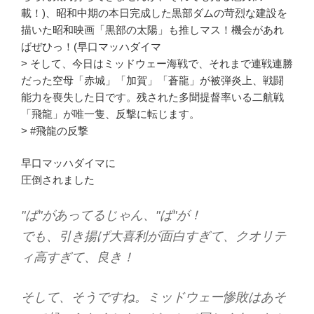
載！)、昭和中期の本日完成した黒部ダムの苛烈な建設を
描いた昭和映画「黒部の太陽」も推しマス！機会があれ
ばぜひっ！(早口マッハダイマ
> そして、今日はミッドウェー海戦で、それまで連戦連勝
だった空母「赤城」「加賀」「蒼龍」が被弾炎上、戦闘
能力を喪失した日です。残された多聞提督率いる二航戦
「飛龍」が唯一隻、反撃に転じます。
> #飛龍の反撃
早口マッハダイマに
圧倒されました
"ば"があってるじゃん、"ば"が！
でも、引き揚げ大喜利が面白すぎて、クオリテ
ィ高すぎて、良き！
そして、そうですね。ミッドウェー惨敗はあそ