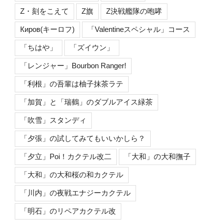
Z・刻をこえて
Z旗
Z決戦艦隊の咆哮
Киров(キーロフ)
「Valentineスペシャル」コース
「ちはや」
「ズイウン」
「レンジャー」Bourbon Ranger!
「利根」の吾輩は柚子抹茶ラテ
「加賀」と「瑞鶴」のダブルアイス緑茶
「吹雪」スタンディ
「夕張」の試してみてもいいかしら？
「夕立」Poi！カクテル改二
「大和」の大和撫子
「大和」の大和桜の和カクテル
「川内」の夜戦エナジーカクテル
「明石」のリペアカクテル改