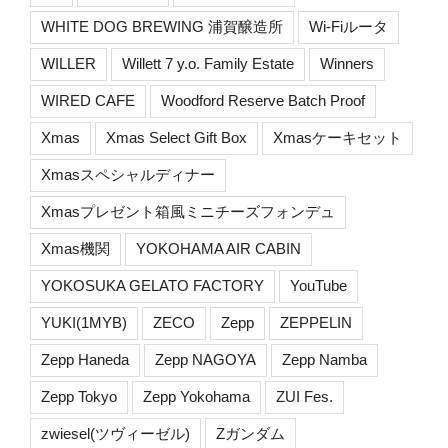
WHITE DOG BREWING 浦賀醸造所
Wi-Fiルータ
WILLER
Willett 7 y.o. Family Estate
Winners
WIRED CAFE
Woodford Reserve Batch Proof
Xmas
Xmas Select Gift Box
Xmasケーキセット
Xmasスペシャルディナー
Xmasプレゼント箱風ミニチーズフォンデュ
Xmas機関
YOKOHAMA AIR CABIN
YOKOSUKA GELATO FACTORY
YouTube
YUKI(1MYB)
ZECO
Zepp
ZEPPELIN
Zepp Haneda
Zepp NAGOYA
Zepp Namba
Zepp Tokyo
Zepp Yokohama
ZUI Fes.
zwiesel(ツヴィーゼル)
Zガンダム