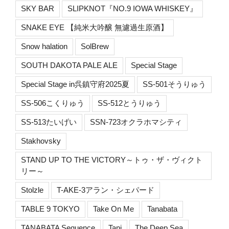
SKY BAR
SLIPKNOT『NO.9 IOWA WHISKEY』
SNAKE EYE 【純米大吟醸 無濾過生原酒】
Snow halation
SolBrew
SOUTH DAKOTA PALE ALE
Special Stage
Special Stage in呉鎮守府2025夏
SS-501そうりゅう
SS-506こくりゅう
SS-512とうりゅう
SS-513たいげい
SSN-723オクラホマシティ
Stakhovsky
STAND UP TO THE VICTORY～トゥ・ザ・ヴィクト
リー～
Stolzle
T-AKE-3アラン・シェパード
TABLE 9 TOKYO
Take On Me
Tanabata
TANABATA Sequence
Tani
The Deep Sea