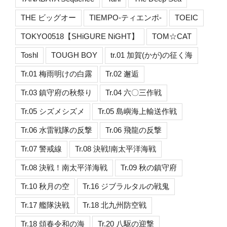
THE ビッグオー
TIEMPO-ティエンポ-
TOEIC
TOKYO0518【SHiGURE NiGHT】
TOM☆CAT
Toshl
TOUGH BOY
tr.01 加賀(かが)の征く海
Tr.01 梅雨明けの白露
Tr.02 邂逅
Tr.03 鎮守府の秋祭り
Tr.04 六〇三作戦
Tr.05 シズメシズメ
Tr.05 島嶼海上輸送作戦
Tr.06 水雷戦隊の反撃
Tr.06 飛龍の反撃
Tr.07 警戒線
Tr.08 決戦!南太平洋海戦
Tr.08 決戦！南太平洋海戦
Tr.09 秋の鎮守府
Tr.10 秋月の空
Tr.16 ジブラルタルの戦鬼
Tr.17 艦隊決戦
Tr.18 北九州防空戦
Tr.18 頌春令和の海
Tr.20 八駆の迎撃