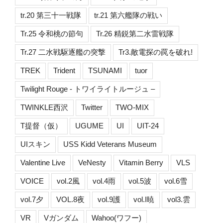
tr.20 第三十一戦隊
tr.21 第六艦隊の戦い
Tr.25 令和桃の節句
Tr.26 精鋭第二水雷戦隊
Tr.27 二水戦駆逐艦の突撃
Tr3.敵電探の罠を破れ!
TREK
Trident
TSUNAMI
tuor
Twilight Rouge - トワイライトルージュ –
TWINKLE西沢
Twitter
TWO-MIX
T提督（仮）
UGUME
UI
UIT-24
UIスキン
USS Kidd Veterans Museum
Valentine Live
VeNesty
Vitamin Berry
VLS
VOICE
vol.2風
vol.4雨
vol.5波
vol.6雪
vol.7夕
VOL.8夜
vol.9護
vol.I暁
vol3.雲
VR
Vガンダム
Wahoo(ワフー)