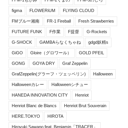
figma
FLOWERiUM
FLYING CLOUD
FMブルー湘南
FR-1 Fireball
Fresh Strawberries
FUTURE FUNK
F作業
F提督
G-Rockets
G-SHOCK
GAMBAらなくちゃね
gdgd妖精s
GiGO
Gloire（グロワール）
GOLD PFEIL
GONG
GOYA DRY
Graf Zeppelin
GrafZeppelin(グラーフ・ツェッペリン)
Halloween
Halloweenカレー
Halloweenシチュー
HANEDA INNOVATION CITY
Henriot
Henriot Blanc de Blancs
Henriot Brut Souverain
HERE.TOKYO
HIROTA
Hiroyuki Sawano feat. Benjamin「TRACER」