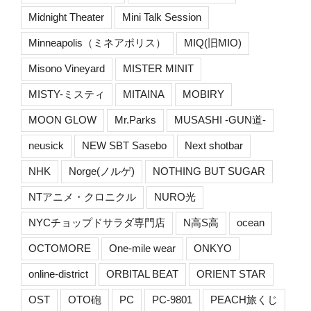
Midnight Theater
Mini Talk Session
Minneapolis（ミネアポリス）
MIQ(旧MIO)
Misono Vineyard
MISTER MINIT
MISTY-ミスティ
MITAINA
MOBIRY
MOON GLOW
Mr.Parks
MUSASHI -GUN道-
neusick
NEW SBT Sasebo
Next shotbar
NHK
Norge(ノルゲ)
NOTHING BUT SUGAR
NTアニメ・クロニクル
NURO光
NYCチョップドサラダ専門店
N高S高
ocean
OCTOMORE
One-mile wear
ONKYO
online-district
ORBITAL BEAT
ORIENT STAR
OST
OTO砲
PC
PC-9801
PEACH旅くじ