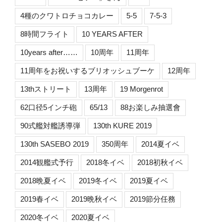
4種のクワトロチョコカレー
5-5
7-5-3
8時間フライト
10 YEARS AFTER
10years after……
10周年
11周年
11周年をお祝いするブリオッシュブーケ
12周年
13thストリート
13周年
19 Morgenrot
62口径5インチ砲
65/13
88お楽しみ抽選會
90式艦対艦誘導弾
130th KURE 2019
130th SASEBO 2019
350周年
2014夏イベ
2014観艦式予行
2018冬イベ
2018初秋イベ
2018晩夏イベ
2019冬イベ
2019夏イベ
2019春イベ
2019晩秋イベ
2019節分任務
2020冬イベ
2020夏イベ