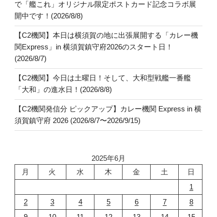
で「艦これ」オリジナル限定ポストカード記念コラボ展
開中です！(2026/8/8)
【C2機関】本日は横須賀の地に出張展開する「カレー機
関Express」in 横須賀鎮守府2026のスタート日！
(2026/8/7)
【C2機関】今日は土曜日！そして、大和型戦艦一番艦
「大和」の進水日！(2026/8/8)
【C2機関発信分 ピックアップ】カレー機関 Express in 横
須賀鎮守府 2026 (2026/8/7〜2026/9/15)
2025年6月
月
火
水
木
金
土
日
1
2
3
4
5
6
7
8
9
10
11
12
13
14
15