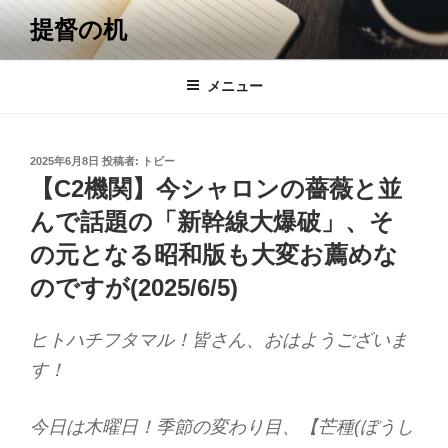
コ
提督の机
ン
テ
ン
メニュー
ツ
へ
ス
投
2025年6月8日
投稿者:
トビー
キ
稿
【C2機関】今シャロンの薔薇と並
日:
ッ
んで話題の「新幹線大爆破」、そ
プ
の元となる昭和版も大変お薦めな
のですが(2025/6/5)
ヒトハチフタマル！皆さん、おはようございま
す！
今日は木曜日！季節の変わり目、【芒種(ぼうし