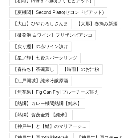
【初秋】Primo Piatto(プリモピアット)
【夏機関】Second Piatto(セコンドピアット)
【大山】ひやおろしさんま
【大那】春摘み新酒
【微発泡 白ワイン】フリザンビアンコ
【戻り鰹】の赤ワイン漬け
【星ノ輝】七賢スパークリング
【春待ち】茶碗蒸し
【時雨】のお汁粉
【江戸開城】純米吟醸原酒
【無花果】Fig Can Fry! ブルーチーズ添え
【熱燗】カレー機関熱燗【純米】
【熱燗】賀茂金秀 【純米】
【神戸牛】と【鱧】のマリアージュ
【神戸牛】夏の特製BBQ串
【神戸牛】夏ステーキ