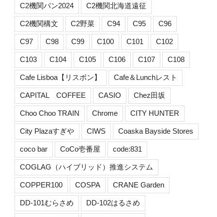
C2機関パン2024
C2機関北海道遠征
C2機関構文
C2野菜
C94
C95
C96
C97
C98
C99
C100
C101
C102
C103
C104
C105
C106
C107
C108
Cafe Lisboa【リスボン】
Cafe＆Lunchレスト
CAPITAL COFFEE
CASIO
Chez田坂
Choo Choo TRAIN
Chrome
CITY HUNTER
City Plazaすぎや
CIWS
Coaska Bayside Stores
coco bar
CoCo壱番屋
code:831
COGLAG（ハイブリッド）推進システム
COPPER100
COSPA
CRANE Garden
DD-101むらさめ
DD-102はるさめ