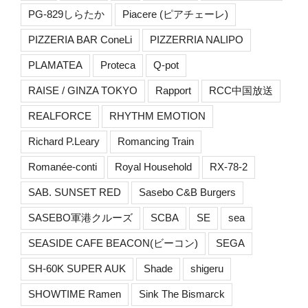
PG-829しらたか
Piacere (ピアチェーレ)
PIZZERIA BAR ConeLi
PIZZERRIA NALIPO
PLAMATEA
Proteca
Q-pot
RAISE / GINZA TOKYO
Rapport
RCC中国放送
REALFORCE
RHYTHM EMOTION
Richard P.Leary
Romancing Train
Romanée-conti
Royal Household
RX-78-2
SAB. SUNSET RED
Sasebo C&B Burgers
SASEBO軍港クルーズ
SCBA
SE
sea
SEASIDE CAFE BEACON(ビーコン)
SEGA
SH-60K SUPER AUK
Shade
shigeru
SHOWTIME Ramen
Sink The Bismarck