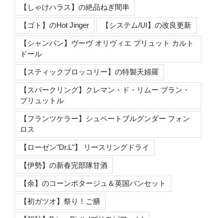
【しゃけハラス】の絶品ねぎ間串
【ゴト】のHot Jinger
【システム/UI】の改良更新
【シャンパン】ヴーヴ オリヴィエ ブリュット カルト
ドール
【スティックブロッコリー】の特製天婦羅
【スパークリング】クレマン・ド・リムー ブラン・
ブリュットル
【フランツケラー】シュペートブルグンダー フォン
ロス
【ローゼン"Dr.L"】 リースリングドライ
【伊勢】の新春完部隊甘酒
【余】のコーンポタージュ＆英国パンセット
【初ガツオ】祭り！ご膳