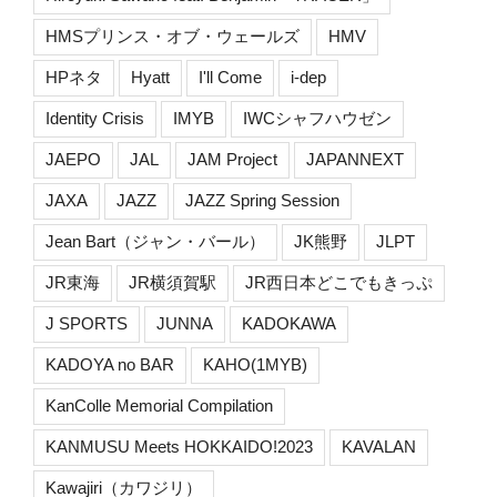
HMSプリンス・オブ・ウェールズ
HMV
HPネタ
Hyatt
I'll Come
i-dep
Identity Crisis
IMYB
IWCシャフハウゼン
JAEPO
JAL
JAM Project
JAPANNEXT
JAXA
JAZZ
JAZZ Spring Session
Jean Bart（ジャン・バール）
JK熊野
JLPT
JR東海
JR横須賀駅
JR西日本どこでもきっぷ
J SPORTS
JUNNA
KADOKAWA
KADOYA no BAR
KAHO(1MYB)
KanColle Memorial Compilation
KANMUSU Meets HOKKAIDO!2023
KAVALAN
Kawajiri（カワジリ）