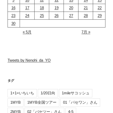
16
17
18
19
20
21
22
23
24
25
26
27
28
29
30
« 5月
7月 »
Tweets by Nenohi_da_YO
タグ
1+1=いちいち
1/20日向
1mileサコッシュ
1MYB
1MYB全国ツアー
01「パセワン」さん
2MYB
02「パセツー」さん
4-5