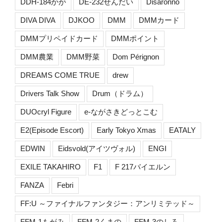
DDH-184かが
DE-232せんだい
Disaronno
DIVA DIVA
DJKOO
DMM
DMMカード
DMMプリペイドカード
DMMポイント
DMM農業
DMM野菜
Dom Pérignon
DREAMS COME TRUE
drew
Drivers Talk Show
Drum（ドラム）
DUOcryl Figure
e-ながさきどっとこむ
E2(Episode Escort)
Early Tokyo Xmas
EATALY
EDWIN
Eidsvold(アイツヴォル)
ENGI
EXILE TAKAHIRO
F1
F 217バイエルン
FANZA
Febri
FF:U ～ファイナルファンタジー：アンリミテッド～
FFM-1もがみ
FFM-2くまの
FFM-3のしろ