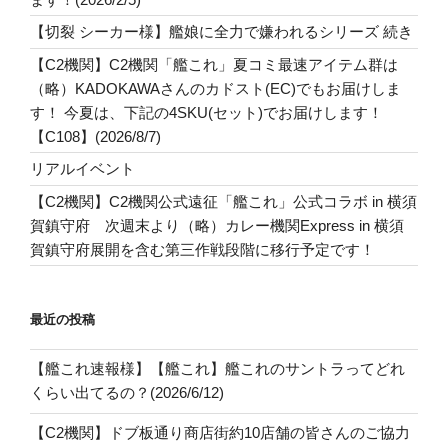
【切裂 シーカー様】艦娘に全力で嫌われるシリーズ 続き
【C2機関】C2機関「艦これ」夏コミ最速アイテム群は
（略）KADOKAWAさんのカドスト(EC)でもお届けしま
す！ 今夏は、下記の4SKU(セット)でお届けします！
【C108】(2026/8/7)
リアルイベント
【C2機関】C2機関公式遠征「艦これ」公式コラボ in 横須
賀鎮守府 次週末より（略）カレー機関Express in 横須
賀鎮守府展開を含む第三作戦段階に移行予定です！
最近の投稿
【艦これ速報様】【艦これ】艦これのサントラってどれ
くらい出てるの？(2026/6/12)
【C2機関】ドブ板通り商店街約10店舗の皆さんのご協力