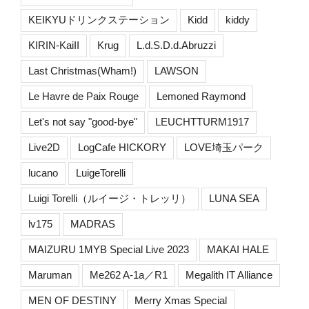
KEIKYUドリンクステーション
Kidd
kiddy
KIRIN-KaiII
Krug
L.d.S.D.d.Abruzzi
Last Christmas(Wham!)
LAWSON
Le Havre de Paix Rouge
Lemoned Raymond
Let's not say "good-bye"
LEUCHTTURM1917
Live2D
LogCafe HICKORY
LOVE埼玉パーク
lucano
LuigeTorelli
Luigi Torelli（ルイージ・トレッリ）
LUNA SEA
lv175
MADRAS
MAIZURU 1MYB Special Live 2023
MAKAI HALE
Maruman
Me262 A-1a／R1
Megalith IT Alliance
MEN OF DESTINY
Merry Xmas Special