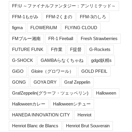
FF:U ～ファイナルファンタジー：アンリミテッド～
FFM-1もがみ
FFM-2くまの
FFM-3のしろ
figma
FLOWERiUM
FLYING CLOUD
FMブルー湘南
FR-1 Fireball
Fresh Strawberries
FUTURE FUNK
F作業
F提督
G-Rockets
G-SHOCK
GAMBAらなくちゃね
gdgd妖精s
GiGO
Gloire（グロワール）
GOLD PFEIL
GONG
GOYA DRY
Graf Zeppelin
GrafZeppelin(グラーフ・ツェッペリン)
Halloween
Halloweenカレー
Halloweenシチュー
HANEDA INNOVATION CITY
Henriot
Henriot Blanc de Blancs
Henriot Brut Souverain