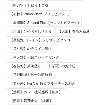
【初ガツオ】祭り！ご膳
【初秋】Primo Piatto(プリモピアット)
【夏機関】Second Piatto(セコンドピアット)
【大山】ひやおろしさんま
【大那】春摘み新酒
【微発泡 白ワイン】フリザンビアンコ
【戻り鰹】の赤ワイン漬け
【星ノ輝】七賢スパークリング
【春待ち】茶碗蒸し
【時雨】のお汁粉
【江戸開城】純米吟醸原酒
【無花果】Fig Can Fry! ブルーチーズ添え
【熱燗】カレー機関熱燗【純米】
【熱燗】賀茂金秀 【純米】