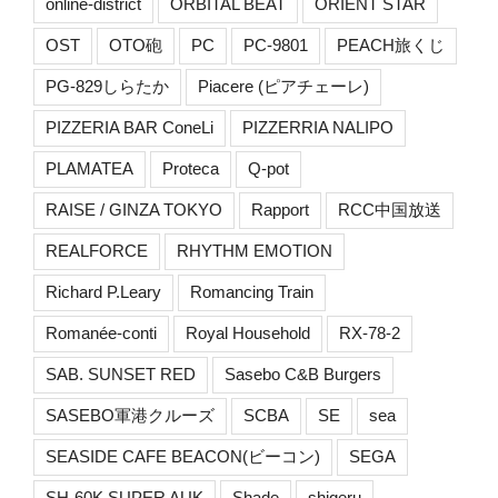
online-district
ORBITAL BEAT
ORIENT STAR
OST
OTO砲
PC
PC-9801
PEACH旅くじ
PG-829しらたか
Piacere (ピアチェーレ)
PIZZERIA BAR ConeLi
PIZZERRIA NALIPO
PLAMATEA
Proteca
Q-pot
RAISE / GINZA TOKYO
Rapport
RCC中国放送
REALFORCE
RHYTHM EMOTION
Richard P.Leary
Romancing Train
Romanée-conti
Royal Household
RX-78-2
SAB. SUNSET RED
Sasebo C&B Burgers
SASEBO軍港クルーズ
SCBA
SE
sea
SEASIDE CAFE BEACON(ビーコン)
SEGA
SH-60K SUPER AUK
Shade
shigeru