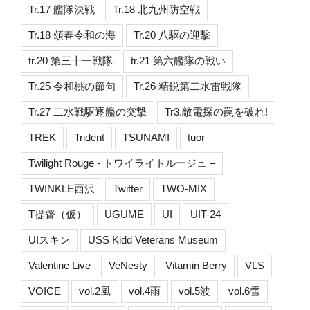
Tr.17 艦隊決戦
Tr.18 北九州防空戦
Tr.18 頌春令和の海
Tr.20 八駆の迎撃
tr.20 第三十一戦隊
tr.21 第六艦隊の戦い
Tr.25 令和桃の節句
Tr.26 精鋭第二水雷戦隊
Tr.27 二水戦駆逐艦の突撃
Tr3.敵電探の罠を破れ!
TREK
Trident
TSUNAMI
tuor
Twilight Rouge - トワイライトルージュ –
TWINKLE西沢
Twitter
TWO-MIX
T提督（仮）
UGUME
UI
UIT-24
UIスキン
USS Kidd Veterans Museum
Valentine Live
VeNesty
Vitamin Berry
VLS
VOICE
vol.2風
vol.4雨
vol.5波
vol.6雪