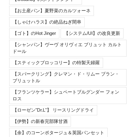
【お土産パン】夏野菜のカルツォーネ
【しゃけハラス】の絶品ねぎ間串
【ゴト】のHot Jinger
【システム/UI】の改良更新
【シャンパン】ヴーヴ オリヴィエ ブリュット カルト
ドール
【スティックブロッコリー】の特製天婦羅
【スパークリング】クレマン・ド・リムー ブラン・
ブリュットル
【フランツケラー】シュペートブルグンダー フォン
ロス
【ローゼン"Dr.L"】 リースリングドライ
【伊勢】の新春完部隊甘酒
【余】のコーンポタージュ＆英国パンセット