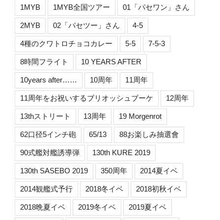
1MYB
1MYB全国ツアー
01「パセワン」さん
2MYB
02「パセツー」さん
4-5
4種のクワトロチョコカレー
5-5
7-5-3
8時間フライト
10 YEARS AFTER
10years after……
10周年
11周年
11周年をお祝いするブリオッシュブーケ
12周年
13thストリート
13周年
19 Morgenrot
62口径5インチ砲
65/13
88お楽しみ抽選會
90式艦対艦誘導弾
130th KURE 2019
130th SASEBO 2019
350周年
2014夏イベ
2014観艦式予行
2018冬イベ
2018初秋イベ
2018晩夏イベ
2019冬イベ
2019夏イベ