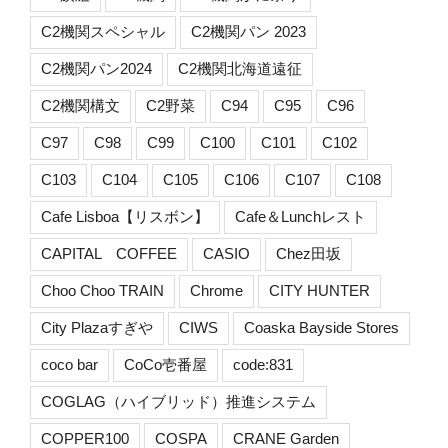
C2機関スペシャル
C2機関パン 2023
C2機関パン2024
C2機関北海道遠征
C2機関構文
C2野菜
C94
C95
C96
C97
C98
C99
C100
C101
C102
C103
C104
C105
C106
C107
C108
Cafe Lisboa【リスボン】
Cafe＆Lunchレスト
CAPITAL COFFEE
CASIO
Chez田坂
Choo Choo TRAIN
Chrome
CITY HUNTER
City Plazaすぎや
CIWS
Coaska Bayside Stores
coco bar
CoCo壱番屋
code:831
COGLAG（ハイブリッド）推進システム
COPPER100
COSPA
CRANE Garden