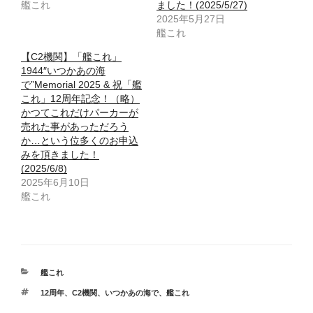
艦これ
ました！(2025/5/27)
2025年5月27日
艦これ
【C2機関】「艦これ」
1944″いつかあの海
で”Memorial 2025 & 祝「艦
これ」12周年記念！（略）
かつてこれだけパーカーが
売れた事があっただろう
か…という位多くのお申込
みを頂きました！
(2025/6/8)
2025年6月10日
艦これ
カ
艦これ
テ
タ
12周年
、
C2機関
、
いつかあの海で
、
艦これ
ゴ
グ
リ