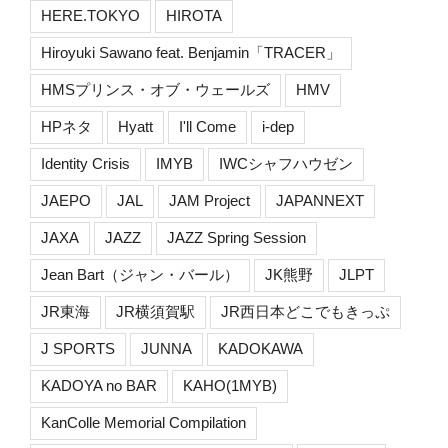
HERE.TOKYO
HIROTA
Hiroyuki Sawano feat. Benjamin「TRACER」
HMSプリンス・オブ・ウェールズ
HMV
HPネタ
Hyatt
I'll Come
i-dep
Identity Crisis
IMYB
IWCシャフハウゼン
JAEPO
JAL
JAM Project
JAPANNEXT
JAXA
JAZZ
JAZZ Spring Session
Jean Bart（ジャン・バール）
JK熊野
JLPT
JR東海
JR横須賀駅
JR西日本どこでもきっぷ
J SPORTS
JUNNA
KADOKAWA
KADOYA no BAR
KAHO(1MYB)
KanColle Memorial Compilation