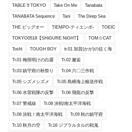
TABLE 9 TOKYO
Take On Me
Tanabata
TANABATA Sequence
Tani
The Deep Sea
THE ビッグオー
TIEMPO-ティエンポ-
TOEIC
TOKYO0518【SHiGURE NiGHT】
TOM☆CAT
Toshl
TOUGH BOY
tr.01 加賀(かが)の征く海
Tr.01 梅雨明けの白露
Tr.02 邂逅
Tr.03 鎮守府の秋祭り
Tr.04 六〇三作戦
Tr.05 シズメシズメ
Tr.05 島嶼海上輸送作戦
Tr.06 水雷戦隊の反撃
Tr.06 飛龍の反撃
Tr.07 警戒線
Tr.08 決戦!南太平洋海戦
Tr.08 決戦！南太平洋海戦
Tr.09 秋の鎮守府
Tr.10 秋月の空
Tr.16 ジブラルタルの戦鬼