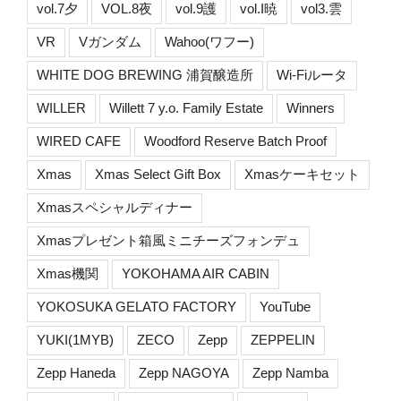
vol.7夕
VOL.8夜
vol.9護
vol.I暁
vol3.雲
VR
Vガンダム
Wahoo(ワフー)
WHITE DOG BREWING 浦賀醸造所
Wi-Fiルータ
WILLER
Willett 7 y.o. Family Estate
Winners
WIRED CAFE
Woodford Reserve Batch Proof
Xmas
Xmas Select Gift Box
Xmasケーキセット
Xmasスペシャルディナー
Xmasプレゼント箱風ミニチーズフォンデュ
Xmas機関
YOKOHAMA AIR CABIN
YOKOSUKA GELATO FACTORY
YouTube
YUKI(1MYB)
ZECO
Zepp
ZEPPELIN
Zepp Haneda
Zepp NAGOYA
Zepp Namba