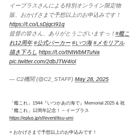
イープラスさんによる特別オンライン限定物
販、おかげさまで予想以上のお申込みです！
https://t.co/LsDjqcI91q
提督の皆さん、ありがとうございますっ！
#艦こ
れ12周年
#公式パーカー
#いつ海
#メモリアル
描き下ろし
https://t.co/tNtWbMTuNa
pic.twitter.com/2dbJTW4Iol
— C2機関 (@C2_STAFF)
May 28, 2025
「艦これ」1944『いつかあの海で』Memorial 2025 & 祝
「艦これ」12周年記念！ – イープラス
https://eplus.jp/sf/event/itsu-umi
> おかげさまで予想以上のお申込みです！