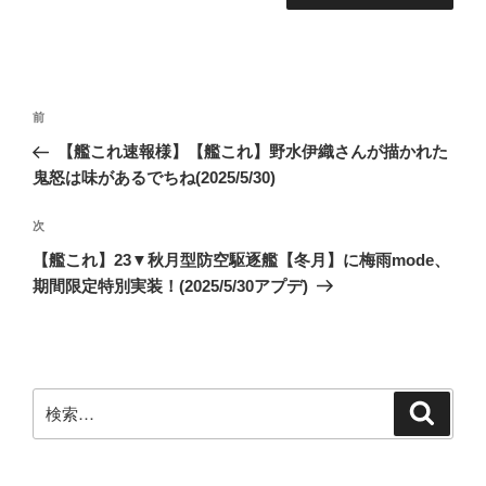
投
前
前
稿
の
【艦これ速報様】【艦これ】野水伊織さんが描かれた
ナ
投
鬼怒は味があるでちね(2025/5/30)
ビ
稿
ゲ
次
次
の
ー
【艦これ】23▼秋月型防空駆逐艦【冬月】に梅雨mode、
投
シ
期間限定特別実装！(2025/5/30アプデ)
稿
ョ
ン
検
検
索
索: