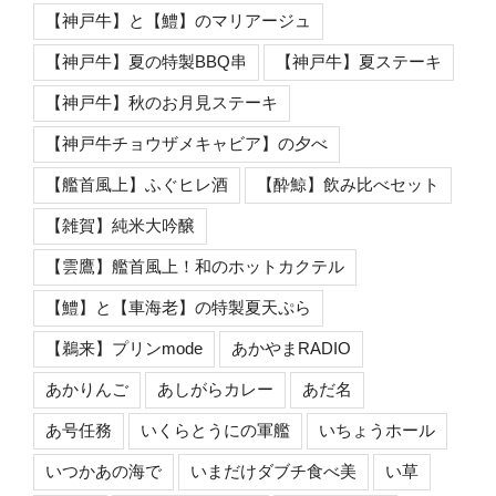
【神戸牛】と【鱧】のマリアージュ
【神戸牛】夏の特製BBQ串
【神戸牛】夏ステーキ
【神戸牛】秋のお月見ステーキ
【神戸牛チョウザメキャビア】の夕べ
【艦首風上】ふぐヒレ酒
【酔鯨】飲み比べセット
【雑賀】純米大吟醸
【雲鷹】艦首風上！和のホットカクテル
【鱧】と【車海老】の特製夏天ぷら
【鵜来】プリンmode
あかやまRADIO
あかりんご
あしがらカレー
あだ名
あ号任務
いくらとうにの軍艦
いちょうホール
いつかあの海で
いまだけダブチ食べ美
い草