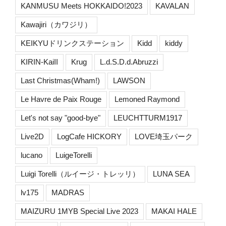
KANMUSU Meets HOKKAIDO!2023
KAVALAN
Kawajiri（カワジリ）
KEIKYUドリンクステーション
Kidd
kiddy
KIRIN-KaiII
Krug
L.d.S.D.d.Abruzzi
Last Christmas(Wham!)
LAWSON
Le Havre de Paix Rouge
Lemoned Raymond
Let's not say "good-bye"
LEUCHTTURM1917
Live2D
LogCafe HICKORY
LOVE埼玉パーク
lucano
LuigeTorelli
Luigi Torelli（ルイージ・トレッリ）
LUNA SEA
lv175
MADRAS
MAIZURU 1MYB Special Live 2023
MAKAI HALE