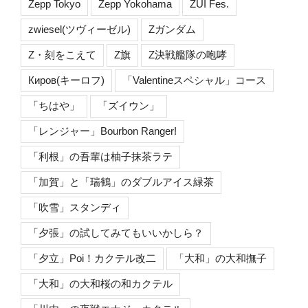
Zepp Tokyo
Zepp Yokohama
ZUI Fes.
zwiesel(ツヴィーゼル)
Zガンダム
Z・刻をこえて
Z旗
Z決戦艦隊の咆哮
Киров(キーロフ)
「Valentineスペシャル」コース
「ちはや」
「ズイウン」
「レンジャー」Bourbon Ranger!
「利根」の吾輩は柚子抹茶ラテ
「加賀」と「瑞鶴」のダブルアイス緑茶
「吹雪」スタンディ
「夕張」の試してみてもいいかしら？
「夕立」Poi！カクテル改二
「大和」の大和撫子
「大和」の大和桜の和カクテル