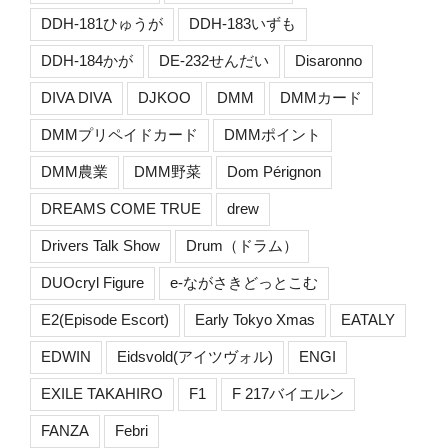
DDH-181ひゅうが
DDH-183いずも
DDH-184かが
DE-232せんだい
Disaronno
DIVA DIVA
DJKOO
DMM
DMMカード
DMMプリペイドカード
DMMポイント
DMM農業
DMM野菜
Dom Pérignon
DREAMS COME TRUE
drew
Drivers Talk Show
Drum（ドラム）
DUOcryl Figure
e-ながさきどっとこむ
E2(Episode Escort)
Early Tokyo Xmas
EATALY
EDWIN
Eidsvold(アイツヴォル)
ENGI
EXILE TAKAHIRO
F1
F 217バイエルン
FANZA
Febri