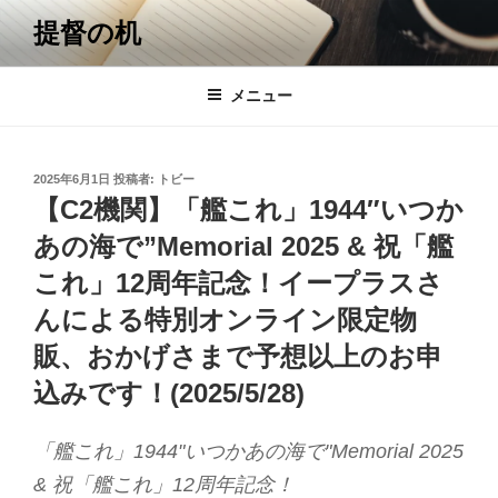
コ
提督の机
ン
テ
ン
メニュー
ツ
へ
ス
投
2025年6月1日
投稿者:
トビー
キ
稿
【C2機関】「艦これ」1944″いつか
日:
ッ
あの海で”Memorial 2025 & 祝「艦
プ
これ」12周年記念！イープラスさ
んによる特別オンライン限定物
販、おかげさまで予想以上のお申
込みです！(2025/5/28)
「艦これ」1944"いつかあの海で"Memorial 2025
& 祝「艦これ」12周年記念！