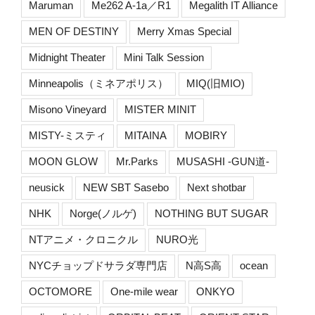
Maruman
Me262 A-1a／R1
Megalith IT Alliance
MEN OF DESTINY
Merry Xmas Special
Midnight Theater
Mini Talk Session
Minneapolis（ミネアポリス）
MIQ(旧MIO)
Misono Vineyard
MISTER MINIT
MISTY-ミスティ
MITAINA
MOBIRY
MOON GLOW
Mr.Parks
MUSASHI -GUN道-
neusick
NEW SBT Sasebo
Next shotbar
NHK
Norge(ノルゲ)
NOTHING BUT SUGAR
NTアニメ・クロニクル
NURO光
NYCチョップドサラダ専門店
N高S高
ocean
OCTOMORE
One-mile wear
ONKYO