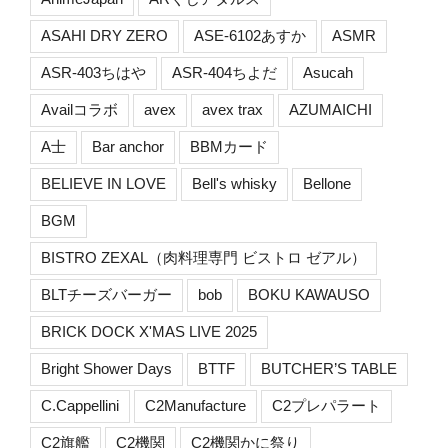
ASAHI DRY ZERO
ASE-6102あすか
ASMR
ASR-403ちはや
ASR-404ちよだ
Asucah
Availコラボ
avex
avex trax
AZUMAICHI
A士
Bar anchor
BBMカード
BELIEVE IN LOVE
Bell's whisky
Bellone
BGM
BISTRO ZEXAL（肉料理専門 ビストロ ゼアル）
BLTチーズバーガー
bob
BOKU KAWAUSO
BRICK DOCK X'MAS LIVE 2025
Bright Shower Days
BTTF
BUTCHER’S TABLE
C.Cappellini
C2Manufacture
C2プレパラート
C2旗艦
C2機関
C2機関かに祭り