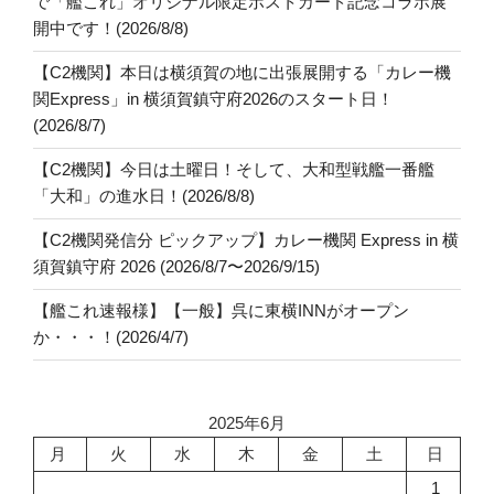
で「艦これ」オリジナル限定ポストカード記念コラボ展
開中です！(2026/8/8)
【C2機関】本日は横須賀の地に出張展開する「カレー機
関Express」in 横須賀鎮守府2026のスタート日！
(2026/8/7)
【C2機関】今日は土曜日！そして、大和型戦艦一番艦
「大和」の進水日！(2026/8/8)
【C2機関発信分 ピックアップ】カレー機関 Express in 横
須賀鎮守府 2026 (2026/8/7〜2026/9/15)
【艦これ速報様】【一般】呉に東横INNがオープン
か・・・！(2026/4/7)
2025年6月
月
火
水
木
金
土
日
1