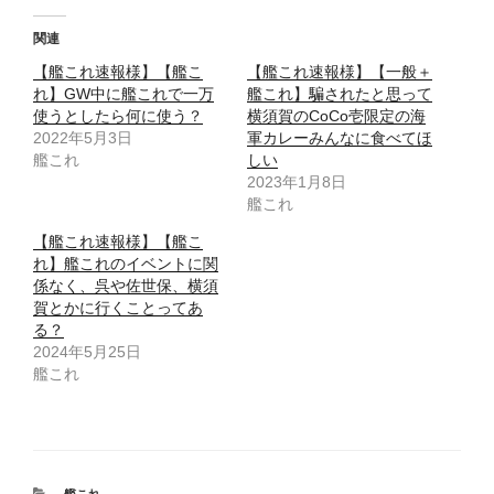
関連
【艦これ速報様】【艦こ
【艦これ速報様】【一般＋
れ】GW中に艦これで一万
艦これ】騙されたと思って
使うとしたら何に使う？
横須賀のCoCo壱限定の海
2022年5月3日
軍カレーみんなに食べてほ
艦これ
しい
2023年1月8日
艦これ
【艦これ速報様】【艦こ
れ】艦これのイベントに関
係なく、呉や佐世保、横須
賀とかに行くことってあ
る？
2024年5月25日
艦これ
カ