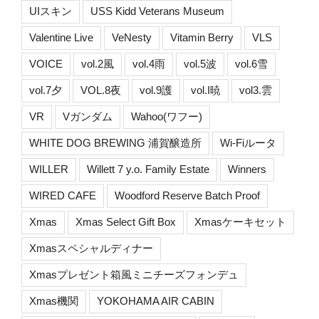
UIスキン
USS Kidd Veterans Museum
Valentine Live
VeNesty
Vitamin Berry
VLS
VOICE
vol.2風
vol.4雨
vol.5波
vol.6雪
vol.7夕
VOL.8夜
vol.9護
vol.I暁
vol3.雲
VR
Vガンダム
Wahoo(ワフー)
WHITE DOG BREWING 浦賀醸造所
Wi-Fiルータ
WILLER
Willett 7 y.o. Family Estate
Winners
WIRED CAFE
Woodford Reserve Batch Proof
Xmas
Xmas Select Gift Box
Xmasケーキセット
Xmasスペシャルディナー
Xmasプレゼント箱風ミニチーズフォンデュ
Xmas機関
YOKOHAMA AIR CABIN