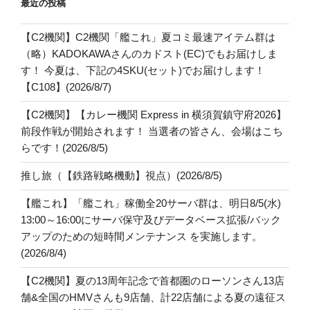
最近の投稿
【C2機関】C2機関「艦これ」夏コミ最速アイテム群は
（略）KADOKAWAさんのカドスト(EC)でもお届けしま
す！ 今夏は、下記の4SKU(セット)でお届けします！
【C108】(2026/8/7)
【C2機関】【カレー機関 Express in 横須賀鎮守府2026】
前段作戦が開始されます！ 当選者の皆さん、会場はこち
らです！(2026/8/5)
推し旅（【鉄路戦略機動】視点）(2026/8/5)
【艦これ】「艦これ」稼働全20サーバ群は、明日8/5(水)
13:00～16:00にサーバ保守及びデータベース拡張/バック
アップのための短時間メンテナンス を実施します。
(2026/8/4)
【C2機関】夏の13周年記念で首都圏のローソンさん13店
舗&全国のHMVさんも9店舗、計22店舗による夏の遠征ス