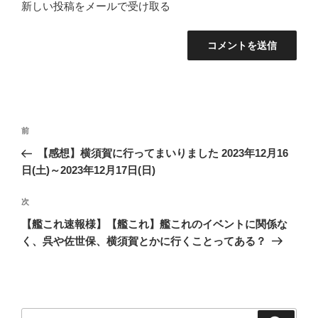
新しい投稿をメールで受け取る
投
前
前
稿
の
【感想】横須賀に行ってまいりました 2023年12月16
ナ
投
日(土)～2023年12月17日(日)
ビ
稿
ゲ
次
次
の
ー
【艦これ速報様】【艦これ】艦これのイベントに関係な
投
シ
く、呉や佐世保、横須賀とかに行くことってある？
稿
ョ
ン
検