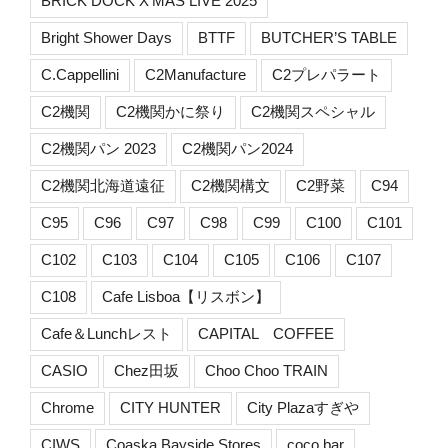
BRICK DOCK X'MAS LIVE 2025
Bright Shower Days
BTTF
BUTCHER’S TABLE
C.Cappellini
C2Manufacture
C2プレパラート
C2機関
C2機関かに祭り
C2機関スペシャル
C2機関パン 2023
C2機関パン2024
C2機関北海道遠征
C2機関構文
C2野菜
C94
C95
C96
C97
C98
C99
C100
C101
C102
C103
C104
C105
C106
C107
C108
Cafe Lisboa【リスボン】
Cafe＆Lunchレスト
CAPITAL COFFEE
CASIO
Chez田坂
Choo Choo TRAIN
Chrome
CITY HUNTER
City Plazaすぎや
CIWS
Coaska Bayside Stores
coco bar