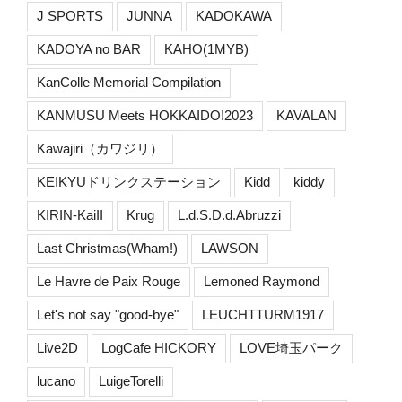
J SPORTS
JUNNA
KADOKAWA
KADOYA no BAR
KAHO(1MYB)
KanColle Memorial Compilation
KANMUSU Meets HOKKAIDO!2023
KAVALAN
Kawajiri（カワジリ）
KEIKYUドリンクステーション
Kidd
kiddy
KIRIN-KaiII
Krug
L.d.S.D.d.Abruzzi
Last Christmas(Wham!)
LAWSON
Le Havre de Paix Rouge
Lemoned Raymond
Let's not say "good-bye"
LEUCHTTURM1917
Live2D
LogCafe HICKORY
LOVE埼玉パーク
lucano
LuigeTorelli