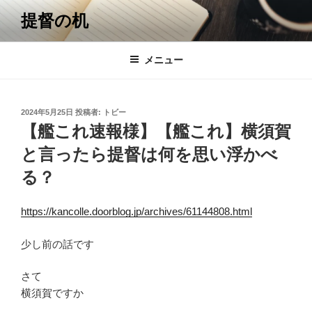
コ
提督の机
ン
テ
ン
メニュー
ツ
へ
ス
投
2024年5月25日
投稿者:
トビー
キ
稿
【艦これ速報様】【艦これ】横須賀
日:
ッ
と言ったら提督は何を思い浮かべ
プ
る？
https://kancolle.doorblog.jp/archives/61144808.html
少し前の話です
さて
横須賀ですか