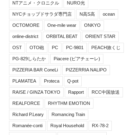
NTアニメ・クロニクル
NURO光
NYCチョップドサラダ専門店
N高S高
ocean
OCTOMORE
One-mile wear
ONKYO
online-district
ORBITAL BEAT
ORIENT STAR
OST
OTO砲
PC
PC-9801
PEACH旅くじ
PG-829しらたか
Piacere (ピアチェーレ)
PIZZERIA BAR ConeLi
PIZZERRIA NALIPO
PLAMATEA
Proteca
Q-pot
RAISE / GINZA TOKYO
Rapport
RCC中国放送
REALFORCE
RHYTHM EMOTION
Richard P.Leary
Romancing Train
Romanée-conti
Royal Household
RX-78-2