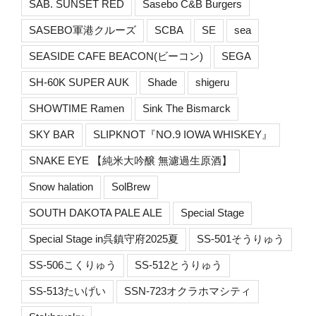
SAB. SUNSET RED
Sasebo C&B Burgers
SASEBO軍港クルーズ
SCBA
SE
sea
SEASIDE CAFE BEACON(ビーコン)
SEGA
SH-60K SUPER AUK
Shade
shigeru
SHOWTIME Ramen
Sink The Bismarck
SKY BAR
SLIPKNOT『NO.9 IOWA WHISKEY』
SNAKE EYE 【純米大吟醸 無濾過生原酒】
Snow halation
SolBrew
SOUTH DAKOTA PALE ALE
Special Stage
Special Stage in呉鎮守府2025夏
SS-501そうりゅう
SS-506こくりゅう
SS-512とうりゅう
SS-513たいげい
SSN-723オクラホマシティ