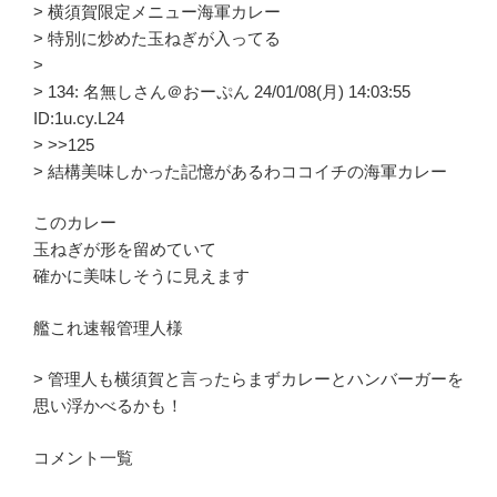
> 横須賀限定メニュー海軍カレー
> 特別に炒めた玉ねぎが入ってる
>
> 134: 名無しさん＠おーぷん 24/01/08(月) 14:03:55
ID:1u.cy.L24
> >>125
> 結構美味しかった記憶があるわココイチの海軍カレー
このカレー
玉ねぎが形を留めていて
確かに美味しそうに見えます
艦これ速報管理人様
> 管理人も横須賀と言ったらまずカレーとハンバーガーを
思い浮かべるかも！
コメント一覧