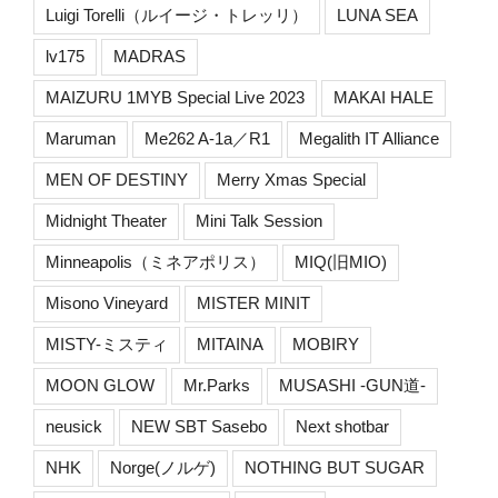
Luigi Torelli（ルイージ・トレッリ）
LUNA SEA
lv175
MADRAS
MAIZURU 1MYB Special Live 2023
MAKAI HALE
Maruman
Me262 A-1a／R1
Megalith IT Alliance
MEN OF DESTINY
Merry Xmas Special
Midnight Theater
Mini Talk Session
Minneapolis（ミネアポリス）
MIQ(旧MIO)
Misono Vineyard
MISTER MINIT
MISTY-ミスティ
MITAINA
MOBIRY
MOON GLOW
Mr.Parks
MUSASHI -GUN道-
neusick
NEW SBT Sasebo
Next shotbar
NHK
Norge(ノルゲ)
NOTHING BUT SUGAR