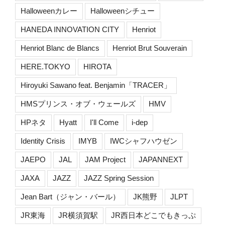
Halloweenカレー
Halloweenシチュー
HANEDA INNOVATION CITY
Henriot
Henriot Blanc de Blancs
Henriot Brut Souverain
HERE.TOKYO
HIROTA
Hiroyuki Sawano feat. Benjamin「TRACER」
HMSプリンス・オブ・ウェールズ
HMV
HPネタ
Hyatt
I'll Come
i-dep
Identity Crisis
IMYB
IWCシャフハウゼン
JAEPO
JAL
JAM Project
JAPANNEXT
JAXA
JAZZ
JAZZ Spring Session
Jean Bart（ジャン・バール）
JK熊野
JLPT
JR東海
JR横須賀駅
JR西日本どこでもきっぷ