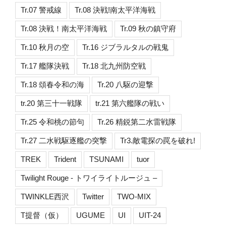
Tr.07 警戒線
Tr.08 決戦!南太平洋海戦
Tr.08 決戦！南太平洋海戦
Tr.09 秋の鎮守府
Tr.10 秋月の空
Tr.16 ジブラルタルの戦鬼
Tr.17 艦隊決戦
Tr.18 北九州防空戦
Tr.18 頌春令和の海
Tr.20 八駆の迎撃
tr.20 第三十一戦隊
tr.21 第六艦隊の戦い
Tr.25 令和桃の節句
Tr.26 精鋭第二水雷戦隊
Tr.27 二水戦駆逐艦の突撃
Tr3.敵電探の罠を破れ!
TREK
Trident
TSUNAMI
tuor
Twilight Rouge - トワイライトルージュ –
TWINKLE西沢
Twitter
TWO-MIX
T提督（仮）
UGUME
UI
UIT-24