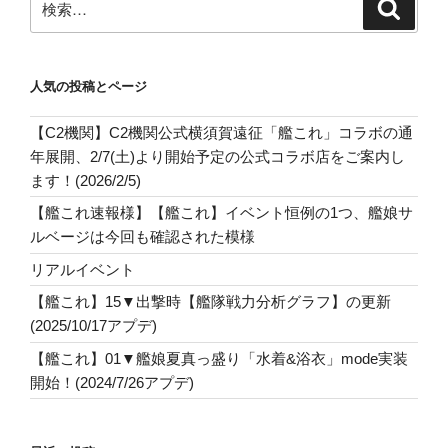
検
索
索:
人気の投稿とページ
【C2機関】C2機関公式横須賀遠征「艦これ」コラボの通
年展開、2/7(土)より開始予定の公式コラボ店をご案内し
ます！(2026/2/5)
【艦これ速報様】【艦これ】イベント恒例の1つ、艦娘サ
ルベージは今回も確認された模様
リアルイベント
【艦これ】15▼出撃時【艦隊戦力分析グラフ】の更新
(2025/10/17アプデ)
【艦これ】01▼艦娘夏真っ盛り「水着&浴衣」mode実装
開始！(2024/7/26アプデ)