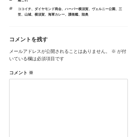
艦これ
テ
タ
ココイチ
、
ダイヤモンド商会
、
ハーバー横須賀
、
ヴェルニー公園
、
三
ゴ
グ
笠
、
山城
、
横須賀
、
海軍カレー
、
護衛艦
、
陸奥
リ
ー
コメントを残す
メールアドレスが公開されることはありません。
※
が付
いている欄は必須項目です
コメント
※