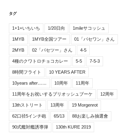
タグ
1+1=いちいち
1/20日向
1mileサコッシュ
1MYB
1MYB全国ツアー
01「パセワン」さん
2MYB
02「パセツー」さん
4-5
4種のクワトロチョコカレー
5-5
7-5-3
8時間フライト
10 YEARS AFTER
10years after……
10周年
11周年
11周年をお祝いするブリオッシュブーケ
12周年
13thストリート
13周年
19 Morgenrot
62口径5インチ砲
65/13
88お楽しみ抽選會
90式艦対艦誘導弾
130th KURE 2019