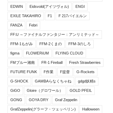
EDWIN
Eidsvold(アイツヴォル)
ENGI
EXILE TAKAHIRO
F1
F 217バイエルン
FANZA
Febri
FF:U ～ファイナルファンタジー：アンリミテッド～
FFM-1もがみ
FFM-2くまの
FFM-3のしろ
figma
FLOWERiUM
FLYING CLOUD
FMブルー湘南
FR-1 Fireball
Fresh Strawberries
FUTURE FUNK
F作業
F提督
G-Rockets
G-SHOCK
GAMBAらなくちゃね
gdgd妖精s
GiGO
Gloire（グロワール）
GOLD PFEIL
GONG
GOYA DRY
Graf Zeppelin
GrafZeppelin(グラーフ・ツェッペリン)
Halloween