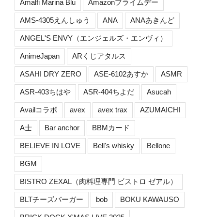
Amalfi Marina Blu
Amazonプライムデー
AMS-4305えんしゅう
ANA
ANAあきんど
ANGEL'S ENVY（エンジェルズ・エンヴィ）
AnimeJapan
ARくじアタルス
ASAHI DRY ZERO
ASE-6102あすか
ASMR
ASR-403ちはや
ASR-404ちよだ
Asucah
Availコラボ
avex
avex trax
AZUMAICHI
A士
Bar anchor
BBMカード
BELIEVE IN LOVE
Bell's whisky
Bellone
BGM
BISTRO ZEXAL（肉料理専門 ビストロ ゼアル）
BLTチーズバーガー
bob
BOKU KAWAUSO