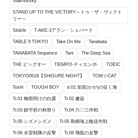
Stakhovsky
STAND UP TO THE VICTORY～トゥ・ザ・ヴィクト
リー～
Stolzle
T-AKE-3アラン・シェパード
TABLE 9 TOKYO
Take On Me
Tanabata
TANABATA Sequence
Tani
The Deep Sea
THE ビッグオー
TIEMPO-ティエンポ-
TOEIC
TOKYO0518【SHiGURE NiGHT】
TOM☆CAT
Toshl
TOUGH BOY
tr.01 加賀(かが)の征く海
Tr.01 梅雨明けの白露
Tr.02 邂逅
Tr.03 鎮守府の秋祭り
Tr.04 六〇三作戦
Tr.05 シズメシズメ
Tr.05 島嶼海上輸送作戦
Tr.06 水雷戦隊の反撃
Tr.06 飛龍の反撃