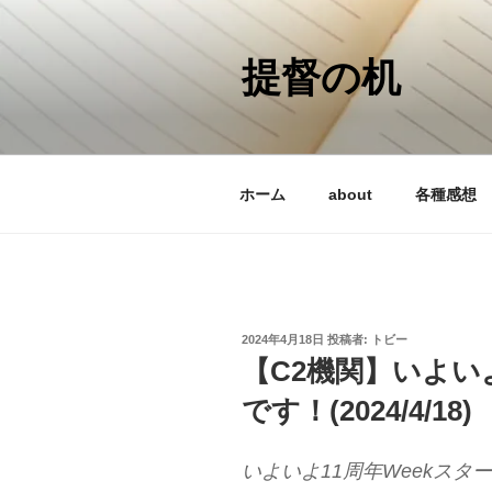
コ
ン
テ
提督の机
ン
ツ
へ
ス
ホーム
about
各種感想
キ
ッ
プ
投
2024年4月18日
投稿者:
トビー
稿
【C2機関】いよいよ
日:
です！(2024/4/18)
いよいよ11周年Weekス