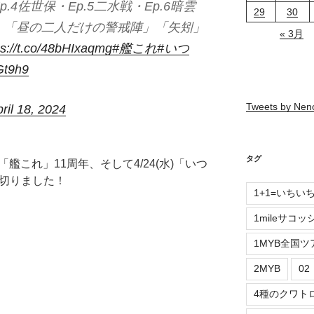
4佐世保・Ep.5二水戦・Ep.6暗雲
29
30
DVD、「昼の二人だけの警戒陣」「矢矧」
« 3月
ps://t.co/48bHIxaqmg
#艦これ
#いつ
Gt9h9
Tweets by Ne
ril 18, 2024
タグ
火)「艦これ」11周年、そして4/24(水)「いつ
を切りました！
1+1=いちい
1mileサコッ
1MYB全国ツ
2MYB
0
4種のクワト