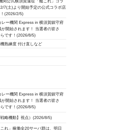
2機関公式横須賀遠征「艦これ」コラ
2/7(土)より開始予定の公式コラボ店
2026/2/5)
ー機関 Express in 横須賀鎮守府
作戦が開始されます！ 当選者の皆さ
す！(2026/8/5)
機熟練度 付け直しなど
ト
ー機関 Express in 横須賀鎮守府
作戦が開始されます！ 当選者の皆さ
す！(2026/8/5)
略機動】視点）(2026/8/5)
これ」稼働全20サーバ群は、明日