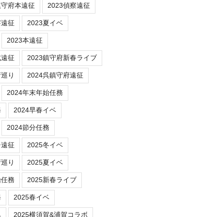
鎮守府本遠征
2023偵察遠征
察遠征
2023夏イベ
2023本遠征
式遠征
2023鎮守府新春ライブ
府巡り
2024呉鎮守府遠征
2024年末年始任務
務
2024早春イベ
2024節分任務
チ遠征
2025冬イベ
府巡り
2025夏イベ
始任務
2025新春ライブ
務
2025春イベ
ベ
2025横須賀&浦賀コラボ