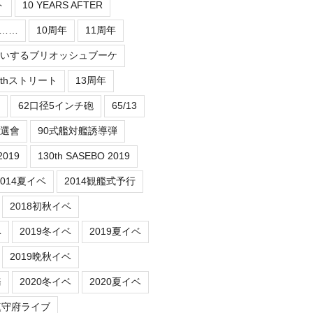
ト
10 YEARS AFTER
er……
10周年
11周年
祝いするブリオッシュブーケ
3thストリート
13周年
62口径5インチ砲
65/13
抽選會
90式艦対艦誘導弾
2019
130th SASEBO 2019
2014夏イベ
2014観艦式予行
2018初秋イベ
ベ
2019冬イベ
2019夏イベ
2019晩秋イベ
務
2020冬イベ
2020夏イベ
鎮守府ライブ