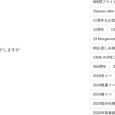
8時間フライ
10years aft
11周年をお
12周年
1
19 Morgenrot
88お楽しみ
がしますが
130th KURE 
350周年
2018冬イベ
2018晩夏イ
2019春イベ
2019節分任
2020年新春