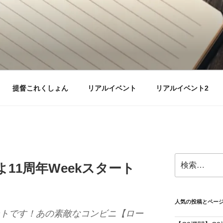
提督これくしょん
リアルイベント
リアルイベント2
検
11周年Weekスタート
索:
人気の投稿とペー
タートです！あの素敵なコンビニ【ロー