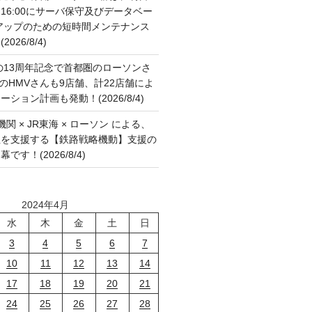
:00～16:00にサーバ保守及びデータベー
アップのための短時間メンテナンス
26/8/4)
の13周年記念で首都圏のローソンさ
国のHMVさんも9店舗、計22店舗によ
ション計画も発動！(2026/8/4)
関 × JR東海 × ローソン による、
征を支援する【鉄路戦略機動】支援の
す！(2026/8/4)
2024年4月
水
木
金
土
日
3
4
5
6
7
10
11
12
13
14
17
18
19
20
21
24
25
26
27
28