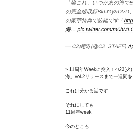
「艦これ」いつかあの海でEp.
の完全版収録Blu-ray&
の豪華特典で抜錨です！
htt
海
…
pic.twitter.com/m0hML
— C2機関 (@C2_STAFF)
Ap
> 11周年Weekに突入！4/23(
海」vol.2リリースまで一週間
これは分かる話です
それにしても
11周年week
今のところ