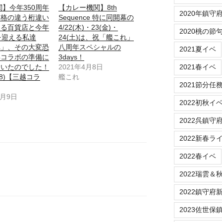
関】今年350周年
【カレー機関】8th
2020年鎮守
る格の違う桁違い
Sequence 特に同開幕の
ある百貨店と今年
4/22(木)・23(金)・
2020桃の節
を迎える私達
24(土)は、祝「艦これ」
れ」、その大変恐
八周年スペシャルの
2021夏イベ
年コラボの準備に
3days！
ていたのでした！
2021年4月8日
2021春イベ
1/8)【三越コラ
艦これ
2021節分任
1月9日
2022初秋イ
2022呉鎮守
2022新春ラ
2022春イベ
2022瑞雲＆
2022鎮守府新春
2023佐世保鎮守府