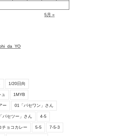
5月 »
nohi_da_YO
ち
1/20日向
シュ
1MYB
アー
01「パセワン」さん
2「パセツー」さん
4-5
ロチョコカレー
5-5
7-5-3