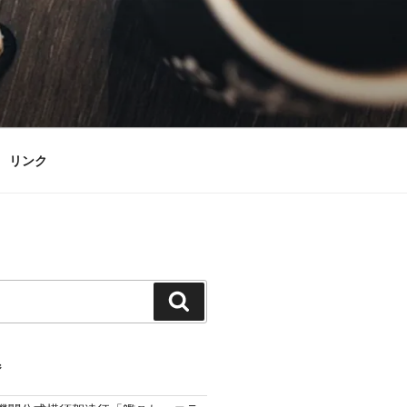
リンク
検
索
ジ