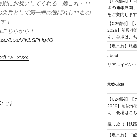
【C2機関】C
別にお祝いしてくれる「艦これ」11
ボの通年展開、
尖兵として第一陣の選ばれし11名の
をご案内します！(
です！
【C2機関】【カレ
2026】前段
はこちらから！
ん、会場はこちらで
tps://t.co/VjKbSPHg4O
【艦これ】艦載
about
ril 18, 2024
リアルイベン
最近の投稿
【C2機関】【カレ
分です
2026】前段
ん、会場はこちらで
推し旅（【鉄路戦
【艦これ】「艦