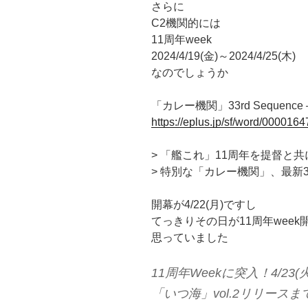
さらに
C2機関的には
11周年week
2024/4/19(金)～2024/4/25(木)
なのでしょうか
「カレー機関」33rd Sequence
https://eplus.jp/sf/word/000016
> 「艦これ」11周年を提督と
> 特別な「カレー機関」、最新33rd
開幕が4/22(月)ですし
てっきりその日が11周年week
思っていました
11周年Weekに突入！4/23(
「いつ海」vol.2リリース