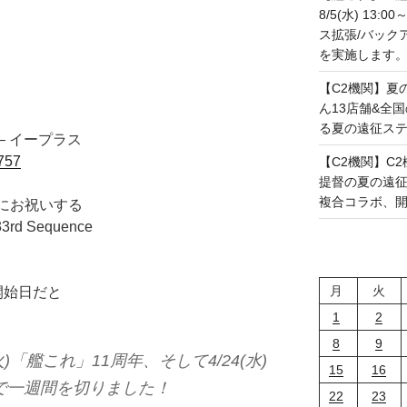
8/5(水) 13
ス拡張/バック
を実施します。(20
【C2機関】夏
ん13店舗&全
る夏の遠征ステー
 – イープラス
4757
【C2機関】C2機
提督の夏の遠
複合コラボ、開幕で
共にお祝いする
 Sequence
月
火
開始日だと
1
2
8
9
火)「艦これ」11周年、そして4/24(水)
15
16
まで一週間を切りました！
22
23