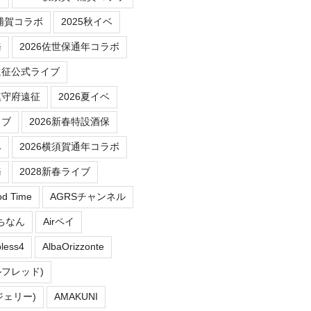
/浦賀コラボ
2025秋イベ
務
2026佐世保通年コラボ
遠征公式ライブ
鎮守府遠征
2026夏イベ
イブ
2026新春特設酒保
ベ
2026横須賀通年コラボ
務
2028新春ライブ
od Time
AGRSチャンネル
にちなん
Airペイ
less4
AlbaOrizzonte
ルフレッド)
ルジェリー)
AMAKUNI