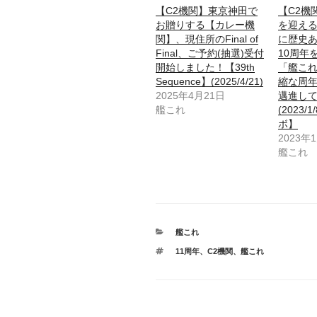
【C2機関】東京神田で
【C2機
お贈りする【カレー機
を迎え
関】、現住所のFinal of
に歴史
Final、ご予約(抽選)受付
10周年
開始しました！【39th
「艦こ
Sequence】(2025/4/21)
縮な周
2025年4月21日
邁進し
艦これ
(2023/
ボ】
2023年
艦これ
カ
艦これ
テ
タ
11周年
、
C2機関
、
艦これ
ゴ
グ
リ
ー