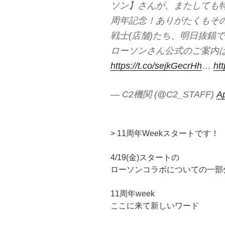
ソン】さんが、またしても特
周年記念！ありがたくもその
戦士(店舗)たち、明日抜錨
ローソンさん公式のご案内
https://t.co/sejkGecrHh
…
ht
— C2機関 (@C2_STAFF)
Ap
> 11周年Weekスタートです！
4/19(金)スタートの
ローソンコラボについての一部
11周年week
ここに来て新しいワード