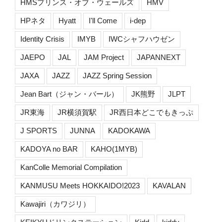
HMSプリンス・オブ・ウェールズ
HMV
HPネタ
Hyatt
I'll Come
i-dep
Identity Crisis
IMYB
IWCシャフハウゼン
JAEPO
JAL
JAM Project
JAPANNEXT
JAXA
JAZZ
JAZZ Spring Session
Jean Bart（ジャン・バール）
JK熊野
JLPT
JR東海
JR横須賀駅
JR西日本どこでもきっぷ
J SPORTS
JUNNA
KADOKAWA
KADOYA no BAR
KAHO(1MYB)
KanColle Memorial Compilation
KANMUSU Meets HOKKAIDO!2023
KAVALAN
Kawajiri（カワジリ）