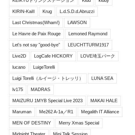
KEIKYUドリンクステーション
Kidd
kiddy
KIRIN-KaiII
Krug
L.d.S.D.d.Abruzzi
Last Christmas(Wham!)
LAWSON
Le Havre de Paix Rouge
Lemoned Raymond
Let's not say "good-bye"
LEUCHTTURM1917
Live2D
LogCafe HICKORY
LOVE埼玉パーク
lucano
LuigeTorelli
Luigi Torelli（ルイージ・トレッリ）
LUNA SEA
lv175
MADRAS
MAIZURU 1MYB Special Live 2023
MAKAI HALE
Maruman
Me262 A-1a／R1
Megalith IT Alliance
MEN OF DESTINY
Merry Xmas Special
Midnight Theater
Mini Talk Session