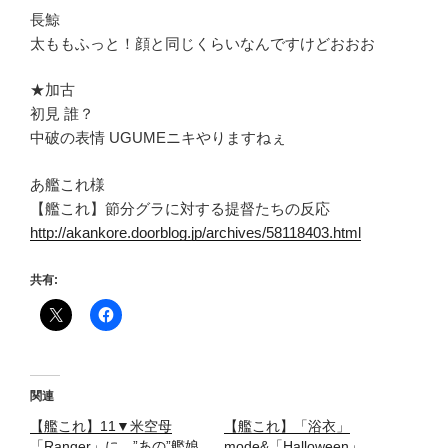
長鯨
太ももふっと！顔と同じくらいなんですけどおおお
★加古
初見 誰？
中破の表情 UGUMEニキやりますねぇ
あ艦これ様
【艦これ】節分グラに対する提督たちの反応
http://akankore.doorblog.jp/archives/58118403.html
共有:
関連
【艦これ】11▼米空母
【艦これ】「浴衣」
「Ranger」に、”あの”艦娘
mode&「Halloween」