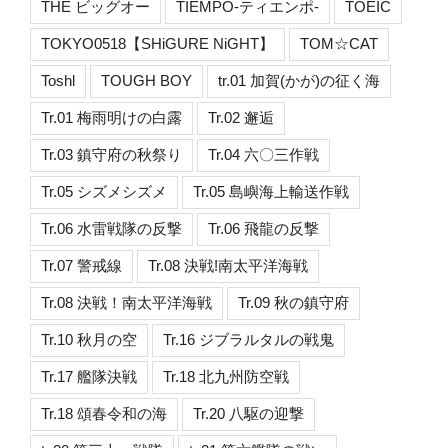
THE ビッグオー
TIEMPO-ティエンポ-
TOEIC
TOKYO0518【SHiGURE NiGHT】
TOM☆CAT
Toshl
TOUGH BOY
tr.01 加賀(かが)の征く海
Tr.01 梅雨明けの白露
Tr.02 邂逅
Tr.03 鎮守府の秋祭り
Tr.04 六〇三作戦
Tr.05 シズメシズメ
Tr.05 島嶼海上輸送作戦
Tr.06 水雷戦隊の反撃
Tr.06 飛龍の反撃
Tr.07 警戒線
Tr.08 決戦!南太平洋海戦
Tr.08 決戦！南太平洋海戦
Tr.09 秋の鎮守府
Tr.10 秋月の空
Tr.16 ジブラルタルの戦鬼
Tr.17 艦隊決戦
Tr.18 北九州防空戦
Tr.18 頌春令和の海
Tr.20 八駆の迎撃