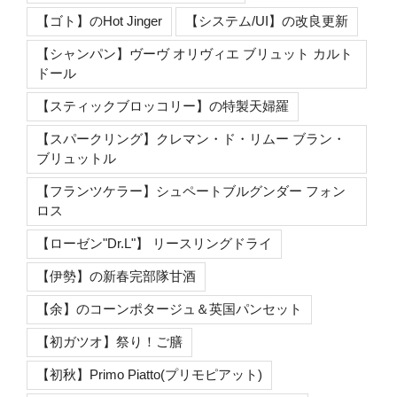
【ゴト】のHot Jinger
【システム/UI】の改良更新
【シャンパン】ヴーヴ オリヴィエ ブリュット カルト
ドール
【スティックブロッコリー】の特製天婦羅
【スパークリング】クレマン・ド・リムー ブラン・
ブリュットル
【フランツケラー】シュペートブルグンダー フォン
ロス
【ローゼン"Dr.L"】 リースリングドライ
【伊勢】の新春完部隊甘酒
【余】のコーンポタージュ＆英国パンセット
【初ガツオ】祭り！ご膳
【初秋】Primo Piatto(プリモピアット)