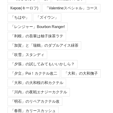
Киров(キーロフ)
「Valentineスペシャル」コース
「ちはや」
「ズイウン」
「レンジャー」Bourbon Ranger!
「利根」の吾輩は柚子抹茶ラテ
「加賀」と「瑞鶴」のダブルアイス緑茶
「吹雪」スタンディ
「夕張」の試してみてもいいかしら？
「夕立」Poi！カクテル改二
「大和」の大和撫子
「大和」の大和桜の和カクテル
「川内」の夜戦エナジーカクテル
「明石」のリペアカクテル改
「春雨」カリースカッシュ