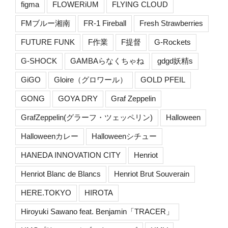
figma
FLOWERiUM
FLYING CLOUD
FMブルー湘南
FR-1 Fireball
Fresh Strawberries
FUTURE FUNK
F作業
F提督
G-Rockets
G-SHOCK
GAMBAらなくちゃね
gdgd妖精s
GiGO
Gloire（グロワール）
GOLD PFEIL
GONG
GOYA DRY
Graf Zeppelin
GrafZeppelin(グラーフ・ツェッペリン)
Halloween
Halloweenカレー
Halloweenシチュー
HANEDA INNOVATION CITY
Henriot
Henriot Blanc de Blancs
Henriot Brut Souverain
HERE.TOKYO
HIROTA
Hiroyuki Sawano feat. Benjamin「TRACER」