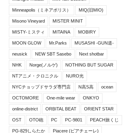
Minneapolis（ミネアポリス）
MIQ(旧MIO)
Misono Vineyard
MISTER MINIT
MISTY-ミスティ
MITAINA
MOBIRY
MOON GLOW
Mr.Parks
MUSASHI -GUN道-
neusick
NEW SBT Sasebo
Next shotbar
NHK
Norge(ノルゲ)
NOTHING BUT SUGAR
NTアニメ・クロニクル
NURO光
NYCチョップドサラダ専門店
N高S高
ocean
OCTOMORE
One-mile wear
ONKYO
online-district
ORBITAL BEAT
ORIENT STAR
OST
OTO砲
PC
PC-9801
PEACH旅くじ
PG-829しらたか
Piacere (ピアチェーレ)