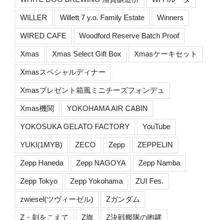
WILLER
Willett 7 y.o. Family Estate
Winners
WIRED CAFE
Woodford Reserve Batch Proof
Xmas
Xmas Select Gift Box
Xmasケーキセット
Xmasスペシャルディナー
Xmasプレゼント箱風ミニチーズフォンデュ
Xmas機関
YOKOHAMA AIR CABIN
YOKOSUKA GELATO FACTORY
YouTube
YUKI(1MYB)
ZECO
Zepp
ZEPPELIN
Zepp Haneda
Zepp NAGOYA
Zepp Namba
Zepp Tokyo
Zepp Yokohama
ZUI Fes.
zwiesel(ツヴィーゼル)
Zガンダム
Z・刻をこえて
Z旗
Z決戦艦隊の咆哮