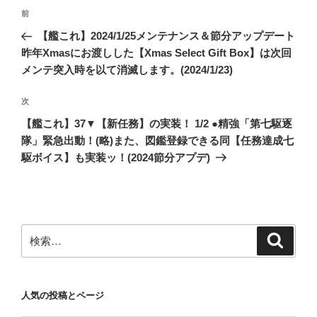
投
前
前
稿
の
【艦これ】2024/1/25メンテナンス＆節分アップデート
ナ
投
昨年Xmasにお渡しした【Xmas Select Gift Box】は次回
ビ
稿
メンテ突入時を以て消滅します。(2024/1/23)
ゲ
次
次
ー
の
シ
【艦これ】37▼【新任務】の実装！ 1/2 ●精強「第七駆逐
投
隊」緊急出動！(略)また、図鑑登録できる同【任務達成七
ョ
稿
駆ボイス】も実装ッ！(2024節分アプデ)
ン
検
検
索
索:
人気の投稿とページ