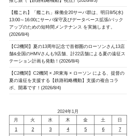
推し旅（【鉄路戦略機動】視点）(2026/8/5)
【艦これ】「艦これ」稼働全20サーバ群は、明日8/5(水)
13:00～16:00にサーバ保守及びデータベース拡張/バック
アップのための短時間メンテナンス を実施します。
(2026/8/4)
【C2機関】夏の13周年記念で首都圏のローソンさん13店
舗&全国のHMVさんも9店舗、計22店舗による夏の遠征ス
テーション計画も発動！(2026/8/4)
【C2機関】C2機関 × JR東海 × ローソン による、提督の
夏の遠征を支援する【鉄路戦略機動】支援の複合コラ
ボ、開幕です！(2026/8/4)
2024年1月
月
火
水
木
金
土
日
1
2
3
4
5
6
7