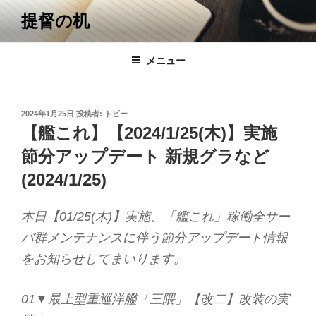
コ
提督の机
ン
テ
ン
メニュー
ツ
へ
ス
投
2024年1月25日
投稿者:
トビー
キ
稿
【艦これ】【2024/1/25(木)】実施
日:
ッ
節分アップデート 新規グラなど
プ
(2024/1/25)
本日【01/25(木)】実施、「艦これ」稼働全サー
バ群メンテナンスに伴う節分アップデート情報
をお知らせしてまいります。
01▼最上型重巡洋艦「三隈」【改二】改装の実