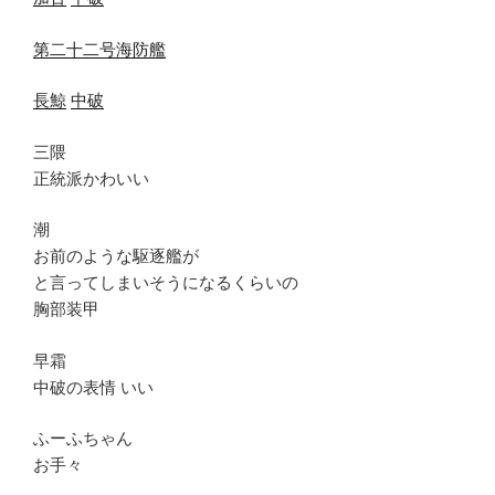
第二十二号海防艦
長鯨
中破
三隈
正統派かわいい
潮
お前のような駆逐艦が
と言ってしまいそうになるくらいの
胸部装甲
早霜
中破の表情 いい
ふーふちゃん
お手々