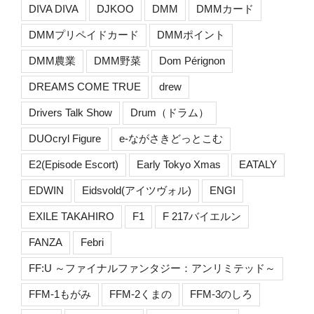
DIVA DIVA
DJKOO
DMM
DMMカード
DMMプリペイドカード
DMMポイント
DMM農業
DMM野菜
Dom Pérignon
DREAMS COME TRUE
drew
Drivers Talk Show
Drum（ドラム）
DUOcryl Figure
e-ながさきどっとこむ
E2(Episode Escort)
Early Tokyo Xmas
EATALY
EDWIN
Eidsvold(アイツヴォル)
ENGI
EXILE TAKAHIRO
F1
F 217バイエルン
FANZA
Febri
FF:U ～ファイナルファンタジー：アンリミテッド～
FFM-1もがみ
FFM-2くまの
FFM-3のしろ