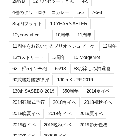
2MYB
02「パセツー」さん
4-5
4種のクワトロチョコカレー
5-5
7-5-3
8時間フライト
10 YEARS AFTER
10years after……
10周年
11周年
11周年をお祝いするブリオッシュブーケ
12周年
13thストリート
13周年
19 Morgenrot
62口径5インチ砲
65/13
88お楽しみ抽選會
90式艦対艦誘導弾
130th KURE 2019
130th SASEBO 2019
350周年
2014夏イベ
2014観艦式予行
2018冬イベ
2018初秋イベ
2018晩夏イベ
2019冬イベ
2019夏イベ
2019春イベ
2019晩秋イベ
2019節分任務
2020冬イベ
2020夏イベ