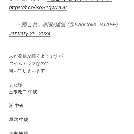
https://t.co/SoS1qw7ID6
— 「艦これ」開発/運営 (@KanColle_STAFF)
January 25, 2024
未だ発信が続くようですが
タイムアップなので
書いてしまいます
よた様
三隈改二
中破
潮
中破
早霜
中破
加古
中破