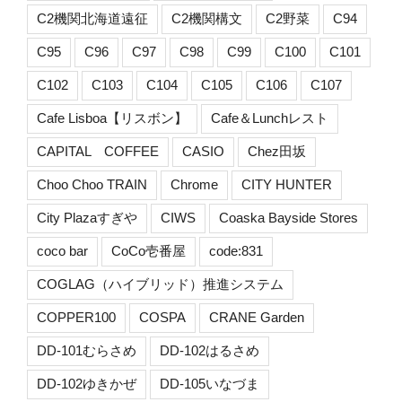
C2機関北海道遠征
C2機関構文
C2野菜
C94
C95
C96
C97
C98
C99
C100
C101
C102
C103
C104
C105
C106
C107
Cafe Lisboa【リスボン】
Cafe＆Lunchレスト
CAPITAL COFFEE
CASIO
Chez田坂
Choo Choo TRAIN
Chrome
CITY HUNTER
City Plazaすぎや
CIWS
Coaska Bayside Stores
coco bar
CoCo壱番屋
code:831
COGLAG（ハイブリッド）推進システム
COPPER100
COSPA
CRANE Garden
DD-101むらさめ
DD-102はるさめ
DD-102ゆきかぜ
DD-105いなづま