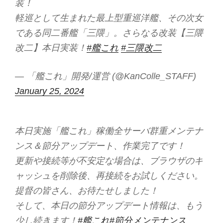
装！
軽巡として生まれた最上型重巡洋艦、その次女
である同二番艦「三隈」。さらなる改装【三隈
改二】本日実装！
#艦これ
#三隈改二
— 「艦これ」開発/運営 (@KanColle_STAFF)
January 25, 2024
本日実施「艦これ」稼働全サーバ群重メンテナ
ンス＆節分アップデート、作業完了です！
更新や接続等が不安定な場合は、ブラウザのキ
ャッシュを削除後、再接続をお試しください。
提督の皆さん、お待たせしました！
そして、本日の節分アップデート情報は、もう
少し続きます！
#艦これ
#節分メンテナンス