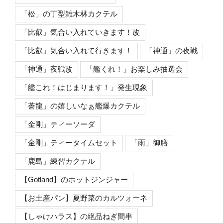
「松」の丁型雑木林カクテル
「比叡」気合い入れていきます！改
「比叡」気合い入れて行きます！
「神通」の夜戦
「神通」夜戦改
「艦くれ！」お楽しみ抽選会
「艦これ！はじまります！」発生現象
「蒼龍」の嬉しいなぁ艦爆カクテル
「金剛」ティーソーダ
「金剛」ティータイムセット
「雨」御膳
「鹿島」練習カクテル
【Gotland】のホットジンジャー
【お土産パン】夏野菜のカルツォーネ
【しゃけハラス】の絶品ねぎ間串