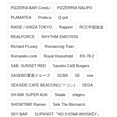
PIZZERIA BAR ConeLi
PIZZERRIA NALIPO
PLAMATEA
Proteca
Q-pot
RAISE / GINZA TOKYO
Rapport
RCC中国放送
REALFORCE
RHYTHM EMOTION
Richard P.Leary
Romancing Train
Romanée-conti
Royal Household
RX-78-2
SAB. SUNSET RED
Sasebo C&B Burgers
SASEBO軍港クルーズ
SCBA
SE
sea
SEASIDE CAFE BEACON(ビーコン)
SEGA
SH-60K SUPER AUK
Shade
shigeru
SHOWTIME Ramen
Sink The Bismarck
SKY BAR
SLIPKNOT『NO.9 IOWA WHISKEY』