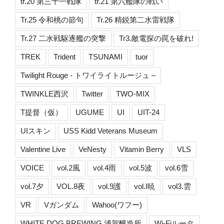
tr.20 第三十一戦隊
tr.21 第六艦隊の戦い
Tr.25 令和桃の節句
Tr.26 精鋭第二水雷戦隊
Tr.27 二水戦駆逐艦の突撃
Tr3.敵電探の罠を破れ!
TREK
Trident
TSUNAMI
tuor
Twilight Rouge - トワイライトルージュ –
TWINKLE西沢
Twitter
TWO-MIX
T提督（仮）
UGUME
UI
UIT-24
UIスキン
USS Kidd Veterans Museum
Valentine Live
VeNesty
Vitamin Berry
VLS
VOICE
vol.2風
vol.4雨
vol.5波
vol.6雪
vol.7夕
VOL.8夜
vol.9護
vol.I暁
vol3.雲
VR
Vガンダム
Wahoo(ワフー)
WHITE DOG BREWING 浦賀醸造所
Wi-Fiルータ