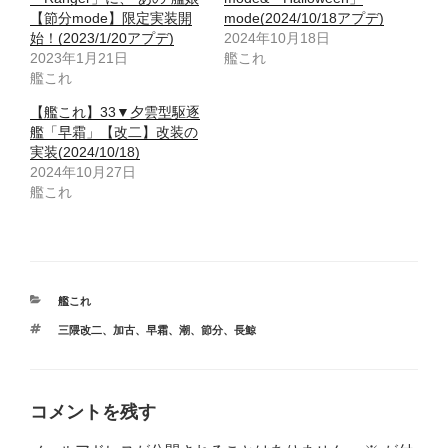
【節分mode】限定実装開
mode(2024/10/18アプデ)
始！(2023/1/20アプデ)
2024年10月18日
2023年1月21日
艦これ
艦これ
【艦これ】33▼夕雲型駆逐
艦「早霜」【改二】改装の
実装(2024/10/18)
2024年10月27日
艦これ
カ
艦これ
テ
タ
三隈改二
、
加古
、
早霜
、
潮
、
節分
、
長鯨
ゴ
グ
リ
ー
コメントを残す