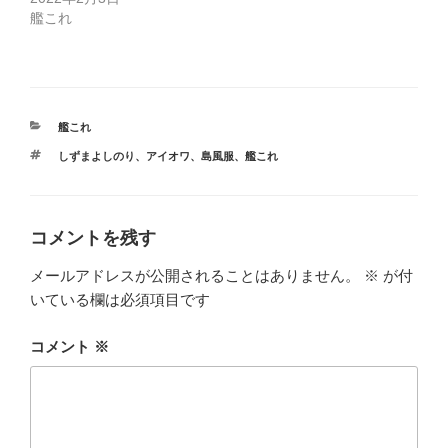
艦これ
カ
艦これ
テ
タ
しずまよしのり
、
アイオワ
、
島風服
、
艦これ
ゴ
グ
リ
ー
コメントを残す
メールアドレスが公開されることはありません。
※
が付
いている欄は必須項目です
コメント
※