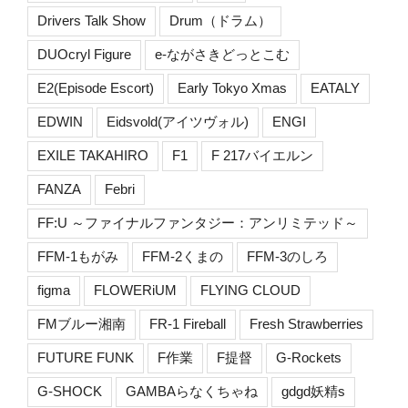
Drivers Talk Show
Drum（ドラム）
DUOcryl Figure
e-ながさきどっとこむ
E2(Episode Escort)
Early Tokyo Xmas
EATALY
EDWIN
Eidsvold(アイツヴォル)
ENGI
EXILE TAKAHIRO
F1
F 217バイエルン
FANZA
Febri
FF:U ～ファイナルファンタジー：アンリミテッド～
FFM-1もがみ
FFM-2くまの
FFM-3のしろ
figma
FLOWERiUM
FLYING CLOUD
FMブルー湘南
FR-1 Fireball
Fresh Strawberries
FUTURE FUNK
F作業
F提督
G-Rockets
G-SHOCK
GAMBAらなくちゃね
gdgd妖精s