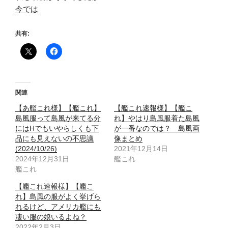
今では
共有:
関連
【あ艦これ様】【艦これ】
【艦これ速報様】【艦こ
島風服って島風が来てる分
れ】やはり島風服着た島風
にはHでもいやらしくも下
が一番なのでは？ 島風画
品にも見えないの不思議
像まとめ
(2024/10/26)
2021年12月14日
2024年12月31日
艦これ
艦これ
【艦これ速報様】【艦こ
れ】島風の服がよく挙げら
れるけど、アメリカ艦にも
凄い服の娘いるよね？
2022年2月3日