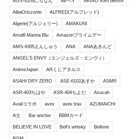
AGS-5105にちなん
Airペイ
AKINO from bless4
AlbaOrizzonte
ALFRED(アルフレッド)
Algerie(アルジェリー)
AMAKUNI
Amalfi Marina Blu
Amazonプライムデー
AMS-4305えんしゅう
ANA
ANAあきんど
ANGEL'S ENVY（エンジェルズ・エンヴィ）
AnimeJapan
ARくじアタルス
ASAHI DRY ZERO
ASE-6102あすか
ASMR
ASR-403ちはや
ASR-404ちよだ
Asucah
Availコラボ
avex
avex trax
AZUMAICHI
A士
Bar anchor
BBMカード
BELIEVE IN LOVE
Bell's whisky
Bellone
BGM