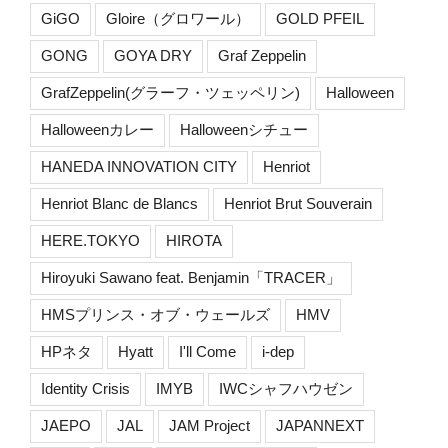
GiGO
Gloire（グロワール）
GOLD PFEIL
GONG
GOYA DRY
Graf Zeppelin
GrafZeppelin(グラーフ・ツェッペリン)
Halloween
Halloweenカレー
Halloweenシチュー
HANEDA INNOVATION CITY
Henriot
Henriot Blanc de Blancs
Henriot Brut Souverain
HERE.TOKYO
HIROTA
Hiroyuki Sawano feat. Benjamin「TRACER」
HMSプリンス・オブ・ウェールズ
HMV
HPネタ
Hyatt
I'll Come
i-dep
Identity Crisis
IMYB
IWCシャフハウゼン
JAEPO
JAL
JAM Project
JAPANNEXT