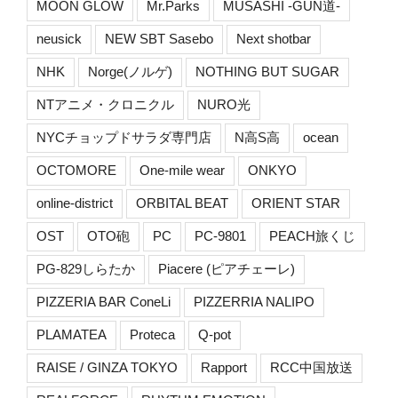
MOON GLOW
Mr.Parks
MUSASHI -GUN道-
neusick
NEW SBT Sasebo
Next shotbar
NHK
Norge(ノルゲ)
NOTHING BUT SUGAR
NTアニメ・クロニクル
NURO光
NYCチョップドサラダ専門店
N高S高
ocean
OCTOMORE
One-mile wear
ONKYO
online-district
ORBITAL BEAT
ORIENT STAR
OST
OTO砲
PC
PC-9801
PEACH旅くじ
PG-829しらたか
Piacere (ピアチェーレ)
PIZZERIA BAR ConeLi
PIZZERRIA NALIPO
PLAMATEA
Proteca
Q-pot
RAISE / GINZA TOKYO
Rapport
RCC中国放送