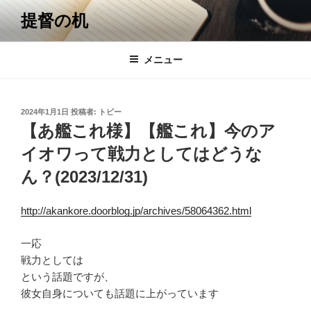
コ
提督の机
ン
テ
ン
メニュー
ツ
へ
ス
投
2024年1月1日
投稿者:
トビー
キ
稿
【あ艦これ様】【艦これ】今のア
日:
ッ
イオワって戦力としてはどうな
プ
ん？(2023/12/31)
http://akankore.doorblog.jp/archives/58064362.html
一応
戦力としては
という話題ですが、
彼女自身についても話題に上がっています