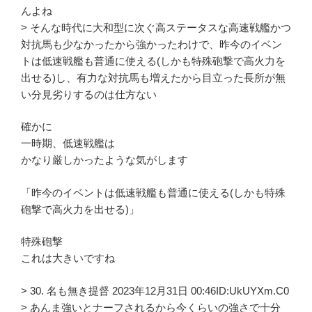
んよね
> そんな時代に大和型に次ぐ高ステータスな高速戦艦かつ
対抗馬も少なかったから強かったわけで、昨今のイベン
トは低速戦艦も普通に使える(しかも特殊砲撃で高火力を
出せる)し、有力な対抗馬も増えたから目立った長所が無
い分見劣りするのは仕方ない
確かに
一時期、低速戦艦は
かなり厳しかったような気がします
「昨今のイベントは低速戦艦も普通に使える(しかも特殊
砲撃で高火力を出せる)」
特殊砲撃
これは大きいですね
> 30. 名も無き提督 2023年12月31日 00:46ID:UkUYXm.C0
> あんま強いとナーフされるから今くらいの強さで十分