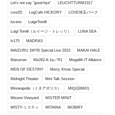
Let's not say "good-bye"
LEUCHTTURM1917
Live2D
LogCafe HICKORY
LOVE埼玉パーク
lucano
LuigeTorelli
Luigi Torelli（ルイージ・トレッリ）
LUNA SEA
lv175
MADRAS
MAIZURU 1MYB Special Live 2023
MAKAI HALE
Maruman
Me262 A-1a／R1
Megalith IT Alliance
MEN OF DESTINY
Merry Xmas Special
Midnight Theater
Mini Talk Session
Minneapolis（ミネアポリス）
MIQ(旧MIO)
Misono Vineyard
MISTER MINIT
MISTY-ミスティ
MITAINA
MOBIRY