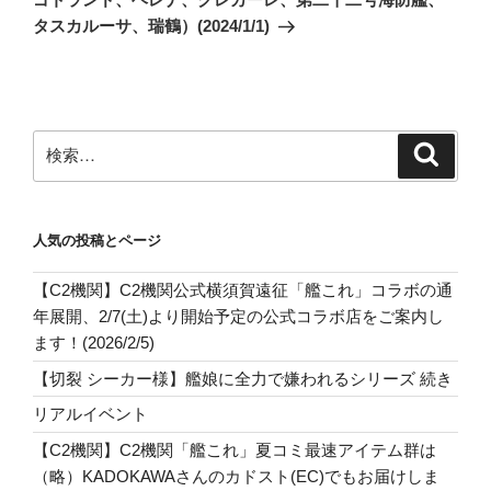
シ
稿
タスカルーサ、瑞鶴）(2024/1/1)
ョ
ン
検
検
索
索:
人気の投稿とページ
【C2機関】C2機関公式横須賀遠征「艦これ」コラボの通
年展開、2/7(土)より開始予定の公式コラボ店をご案内し
ます！(2026/2/5)
【切裂 シーカー様】艦娘に全力で嫌われるシリーズ 続き
リアルイベント
【C2機関】C2機関「艦これ」夏コミ最速アイテム群は
（略）KADOKAWAさんのカドスト(EC)でもお届けしま