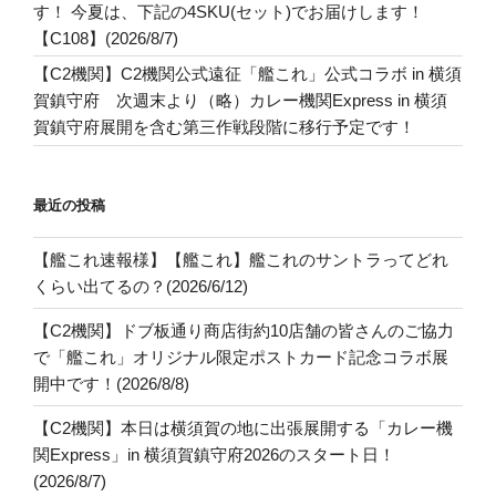
す！ 今夏は、下記の4SKU(セット)でお届けします！
【C108】(2026/8/7)
【C2機関】C2機関公式遠征「艦これ」公式コラボ in 横須
賀鎮守府 次週末より（略）カレー機関Express in 横須
賀鎮守府展開を含む第三作戦段階に移行予定です！
最近の投稿
【艦これ速報様】【艦これ】艦これのサントラってどれ
くらい出てるの？(2026/6/12)
【C2機関】ドブ板通り商店街約10店舗の皆さんのご協力
で「艦これ」オリジナル限定ポストカード記念コラボ展
開中です！(2026/8/8)
【C2機関】本日は横須賀の地に出張展開する「カレー機
関Express」in 横須賀鎮守府2026のスタート日！
(2026/8/7)