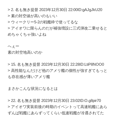
> 2. 名も無き提督 2023年12月30日 22:00ID:gAJgJkU20
> 素の対空値が高いのもいい
> ウィークリー5-2の戦艦枠で使ってるな
> アイオワに限らんのだが補強増設に三式弾改二乗せると
めちゃくちゃ強いよね
へぇー
素の対空地高いのか
> 15. 名も無き提督 2023年12月30日 22:28ID:LtiP8NOO0
> 高性能なんだけど他のアメリ艦の個性が強すぎてもっと
も存在感が薄いアメリ艦
まさかこんな状況になるとは
> 22. 名も無き提督 2023年12月30日 23:02ID:O.g8pir70
> アイオワ実装前後の時期のイベントって高速戦艦にあら
ずんば戦艦にあらずってくらい低速戦艦が冷遇されてた