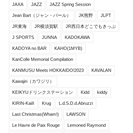
JAXA
JAZZ
JAZZ Spring Session
Jean Bart（ジャン・バール）
JK熊野
JLPT
JR東海
JR横須賀駅
JR西日本どこでもきっぷ
J SPORTS
JUNNA
KADOKAWA
KADOYA no BAR
KAHO(1MYB)
KanColle Memorial Compilation
KANMUSU Meets HOKKAIDO!2023
KAVALAN
Kawajiri（カワジリ）
KEIKYUドリンクステーション
Kidd
kiddy
KIRIN-KaiII
Krug
L.d.S.D.d.Abruzzi
Last Christmas(Wham!)
LAWSON
Le Havre de Paix Rouge
Lemoned Raymond