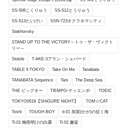
SS-506こくりゅう
SS-512とうりゅう
SS-513たいげい
SSN-723オクラホマシティ
Stakhovsky
STAND UP TO THE VICTORY～トゥ・ザ・ヴィクト
リー～
Stolzle
T-AKE-3アラン・シェパード
TABLE 9 TOKYO
Take On Me
Tanabata
TANABATA Sequence
Tani
The Deep Sea
THE ビッグオー
TIEMPO-ティエンポ-
TOEIC
TOKYO0518【SHiGURE NiGHT】
TOM☆CAT
Toshl
TOUGH BOY
tr.01 加賀(かが)の征く海
Tr.01 梅雨明けの白露
Tr.02 邂逅