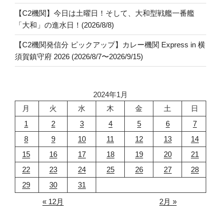
【C2機関】今日は土曜日！そして、大和型戦艦一番艦
「大和」の進水日！(2026/8/8)
【C2機関発信分 ピックアップ】カレー機関 Express in 横
須賀鎮守府 2026 (2026/8/7〜2026/9/15)
2024年1月
月
火
水
木
金
土
日
1
2
3
4
5
6
7
8
9
10
11
12
13
14
15
16
17
18
19
20
21
22
23
24
25
26
27
28
29
30
31
« 12月
2月 »