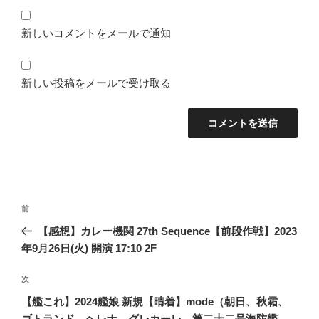
新しいコメントをメールで通知
新しい投稿をメールで受け取る
投
前
前
稿
の
【感想】カレー機関 27th Sequence【前段作戦】2023
ナ
投
年9月26日(火) 開演 17:10 2F
ビ
稿
ゲ
次
次
の
ー
【艦これ】2024艦娘 新規【晴着】mode（朝日、秋霜、
投
ゴトランド、ヘレナ、グレカーレ、第二十二号海防艦、