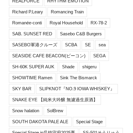
REALFORCE
RHYTHM EMOTION
Richard P.Leary
Romancing Train
Romanée-conti
Royal Household
RX-78-2
SAB. SUNSET RED
Sasebo C&B Burgers
SASEBO軍港クルーズ
SCBA
SE
sea
SEASIDE CAFE BEACON(ビーコン)
SEGA
SH-60K SUPER AUK
Shade
shigeru
SHOWTIME Ramen
Sink The Bismarck
SKY BAR
SLIPKNOT『NO.9 IOWA WHISKEY』
SNAKE EYE 【純米大吟醸 無濾過生原酒】
Snow halation
SolBrew
SOUTH DAKOTA PALE ALE
Special Stage
Special Stage in呉鎮守府2025夏
SS-501そうりゅう