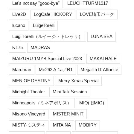
Let's not say "good-bye"
LEUCHTTURM1917
Live2D
LogCafe HICKORY
LOVE埼玉パーク
lucano
LuigeTorelli
Luigi Torelli（ルイージ・トレッリ）
LUNA SEA
lv175
MADRAS
MAIZURU 1MYB Special Live 2023
MAKAI HALE
Maruman
Me262 A-1a／R1
Megalith IT Alliance
MEN OF DESTINY
Merry Xmas Special
Midnight Theater
Mini Talk Session
Minneapolis（ミネアポリス）
MIQ(旧MIO)
Misono Vineyard
MISTER MINIT
MISTY-ミスティ
MITAINA
MOBIRY