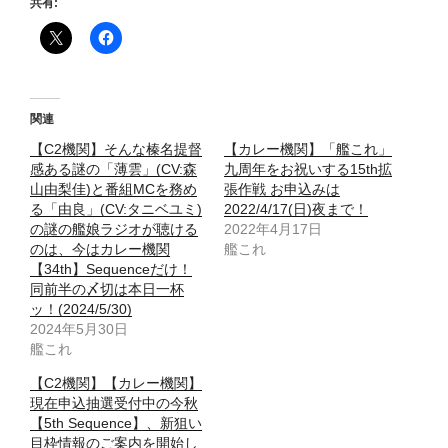
共有:
関連
【C2機関】そんな榛名提督
【カレー機関】「艦これ」
感ある謎の「薄雲」(CV:森
九周年をお祝いする15th拡
山由梨佳)と番組MCを務め
張作戦 お申込みは
る「由良」(CV:タニベユミ)
2022/4/17(日)夜まで！
の謎の艦娘ラジオが聴ける
2022年4月17日
のは、今はカレー機関
艦これ
【34th】Sequenceだけ！
同前半の〆切は本日一杯
ッ！(2024/5/30)
2024年5月30日
艦これ
【C2機関】【カレー機関】
現在申込抽選受付中の今秋
【5th Sequence】、新狙い
目枠情報のご案内を開始し