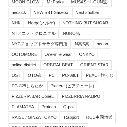
MOON GLOW
Mr.Parks
MUSASHI -GUN道-
neusick
NEW SBT Sasebo
Next shotbar
NHK
Norge(ノルゲ)
NOTHING BUT SUGAR
NTアニメ・クロニクル
NURO光
NYCチョップドサラダ専門店
N高S高
ocean
OCTOMORE
One-mile wear
ONKYO
online-district
ORBITAL BEAT
ORIENT STAR
OST
OTO砲
PC
PC-9801
PEACH旅くじ
PG-829しらたか
Piacere (ピアチェーレ)
PIZZERIA BAR ConeLi
PIZZERRIA NALIPO
PLAMATEA
Proteca
Q-pot
RAISE / GINZA TOKYO
Rapport
RCC中国放送