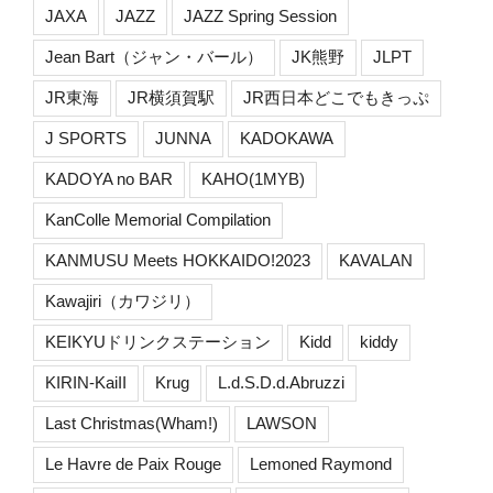
JAXA
JAZZ
JAZZ Spring Session
Jean Bart（ジャン・バール）
JK熊野
JLPT
JR東海
JR横須賀駅
JR西日本どこでもきっぷ
J SPORTS
JUNNA
KADOKAWA
KADOYA no BAR
KAHO(1MYB)
KanColle Memorial Compilation
KANMUSU Meets HOKKAIDO!2023
KAVALAN
Kawajiri（カワジリ）
KEIKYUドリンクステーション
Kidd
kiddy
KIRIN-KaiII
Krug
L.d.S.D.d.Abruzzi
Last Christmas(Wham!)
LAWSON
Le Havre de Paix Rouge
Lemoned Raymond