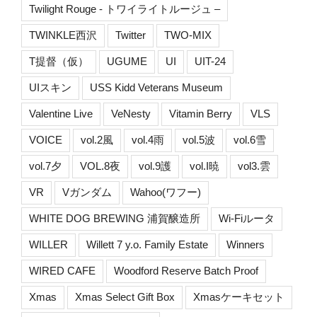
Twilight Rouge - トワイライトルージュ –
TWINKLE西沢
Twitter
TWO-MIX
T提督（仮）
UGUME
UI
UIT-24
UIスキン
USS Kidd Veterans Museum
Valentine Live
VeNesty
Vitamin Berry
VLS
VOICE
vol.2風
vol.4雨
vol.5波
vol.6雪
vol.7夕
VOL.8夜
vol.9護
vol.I暁
vol3.雲
VR
Vガンダム
Wahoo(ワフー)
WHITE DOG BREWING 浦賀醸造所
Wi-Fiルータ
WILLER
Willett 7 y.o. Family Estate
Winners
WIRED CAFE
Woodford Reserve Batch Proof
Xmas
Xmas Select Gift Box
Xmasケーキセット