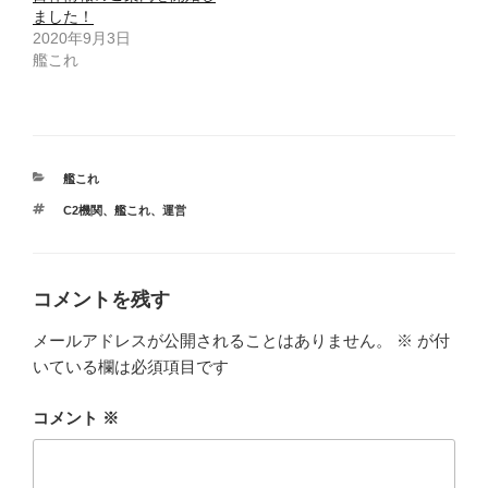
ました！
2020年9月3日
艦これ
カ
艦これ
テ
タ
C2機関
、
艦これ
、
運営
ゴ
グ
リ
ー
コメントを残す
メールアドレスが公開されることはありません。
※
が付
いている欄は必須項目です
コメント
※