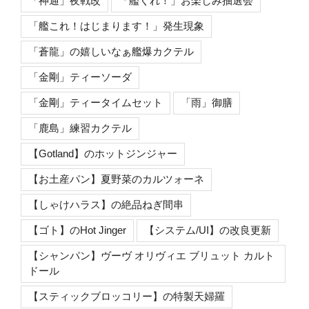
「神通」夜戦改
「艦くれ！」お楽しみ抽選会
「艦これ！はじまります！」発生現象
「蒼龍」の嬉しいなぁ艦爆カクテル
「金剛」ティーソーダ
「金剛」ティータイムセット
「雨」御膳
「鹿島」練習カクテル
【Gotland】のホットジンジャー
【お土産パン】夏野菜のカルツォーネ
【しゃけハラス】の絶品ねぎ間串
【ゴト】のHot Jinger
【システム/UI】の改良更新
【シャンパン】ヴーヴ オリヴィエ ブリュット カルト
ドール
【スティックブロッコリー】の特製天婦羅