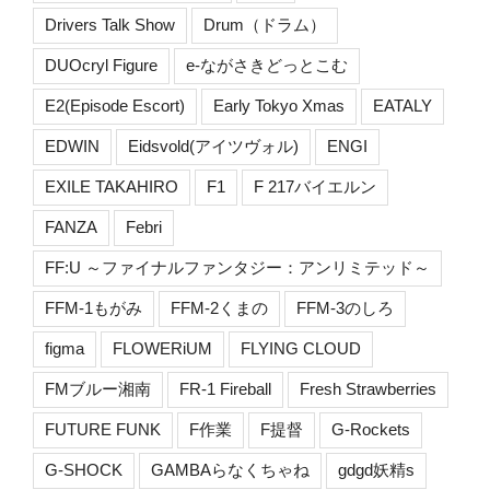
Drivers Talk Show
Drum（ドラム）
DUOcryl Figure
e-ながさきどっとこむ
E2(Episode Escort)
Early Tokyo Xmas
EATALY
EDWIN
Eidsvold(アイツヴォル)
ENGI
EXILE TAKAHIRO
F1
F 217バイエルン
FANZA
Febri
FF:U ～ファイナルファンタジー：アンリミテッド～
FFM-1もがみ
FFM-2くまの
FFM-3のしろ
figma
FLOWERiUM
FLYING CLOUD
FMブルー湘南
FR-1 Fireball
Fresh Strawberries
FUTURE FUNK
F作業
F提督
G-Rockets
G-SHOCK
GAMBAらなくちゃね
gdgd妖精s