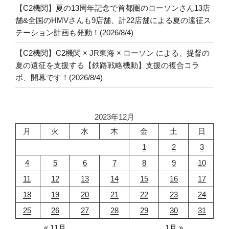
【C2機関】夏の13周年記念で首都圏のローソンさん13店
舗&全国のHMVさんも9店舗、計22店舗による夏の遠征ス
テーション計画も発動！(2026/8/4)
【C2機関】C2機関 × JR東海 × ローソン による、提督の
夏の遠征を支援する【鉄路戦略機動】支援の複合コラ
ボ、開幕です！(2026/8/4)
2023年12月
月
火
水
木
金
土
日
1
2
3
4
5
6
7
8
9
10
11
12
13
14
15
16
17
18
19
20
21
22
23
24
25
26
27
28
29
30
31
« 11月
1月 »