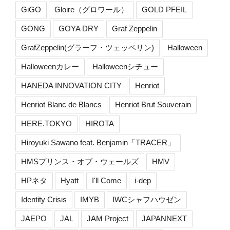
GiGO
Gloire（グロワール）
GOLD PFEIL
GONG
GOYA DRY
Graf Zeppelin
GrafZeppelin(グラーフ・ツェッペリン)
Halloween
Halloweenカレー
Halloweenシチュー
HANEDA INNOVATION CITY
Henriot
Henriot Blanc de Blancs
Henriot Brut Souverain
HERE.TOKYO
HIROTA
Hiroyuki Sawano feat. Benjamin「TRACER」
HMSプリンス・オブ・ウェールズ
HMV
HPネタ
Hyatt
I'll Come
i-dep
Identity Crisis
IMYB
IWCシャフハウゼン
JAEPO
JAL
JAM Project
JAPANNEXT