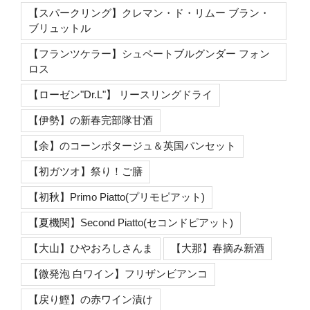
【スパークリング】クレマン・ド・リムー ブラン・
ブリュットル
【フランツケラー】シュペートブルグンダー フォン
ロス
【ローゼン"Dr.L"】 リースリングドライ
【伊勢】の新春完部隊甘酒
【余】のコーンポタージュ＆英国パンセット
【初ガツオ】祭り！ご膳
【初秋】Primo Piatto(プリモピアット)
【夏機関】Second Piatto(セコンドピアット)
【大山】ひやおろしさんま
【大那】春摘み新酒
【微発泡 白ワイン】フリザンビアンコ
【戻り鰹】の赤ワイン漬け