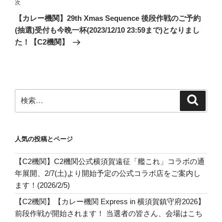
次
次
ー
の
シ
【カレー機関】29th Xmas Sequence 後段作戦のご予約
投
(抽選)受付も今晩一杯(2023/12/10 23:59まで)となりまし
ョ
稿
た！【C2機関】
ン
検
検
索
索:
人気の投稿とページ
【C2機関】C2機関公式横須賀遠征「艦これ」コラボの通
年展開、2/7(土)より開始予定の公式コラボ店をご案内し
ます！(2026/2/5)
【C2機関】【カレー機関 Express in 横須賀鎮守府2026】
前段作戦が開始されます！ 当選者の皆さん、会場はこち