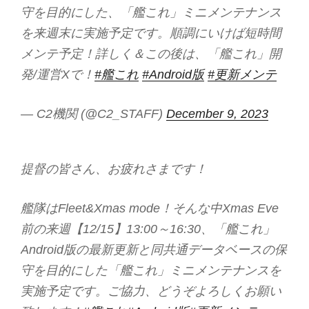
守を目的にした、「艦これ」ミニメンテナンス
を来週末に実施予定です。順調にいけば短時間
メンテ予定！詳しく＆この後は、「艦これ」開
発/運営Xで！
#艦これ
#Android版
#更新メンテ
— C2機関 (@C2_STAFF)
December 9, 2023
提督の皆さん、お疲れさまです！
艦隊はFleet&Xmas mode！そんな中Xmas Eve
前の来週【12/15】13:00～16:30、「艦これ」
Android版の最新更新と同共通データベースの保
守を目的にした「艦これ」ミニメンテナンスを
実施予定です。ご協力、どうぞよろしくお願い