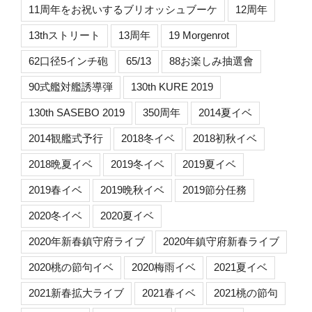
11周年をお祝いするブリオッシュブーケ
12周年
13thストリート
13周年
19 Morgenrot
62口径5インチ砲
65/13
88お楽しみ抽選會
90式艦対艦誘導弾
130th KURE 2019
130th SASEBO 2019
350周年
2014夏イベ
2014観艦式予行
2018冬イベ
2018初秋イベ
2018晩夏イベ
2019冬イベ
2019夏イベ
2019春イベ
2019晩秋イベ
2019節分任務
2020冬イベ
2020夏イベ
2020年新春鎮守府ライブ
2020年鎮守府新春ライブ
2020桃の節句イベ
2020梅雨イベ
2021夏イベ
2021新春拡大ライブ
2021春イベ
2021桃の節句