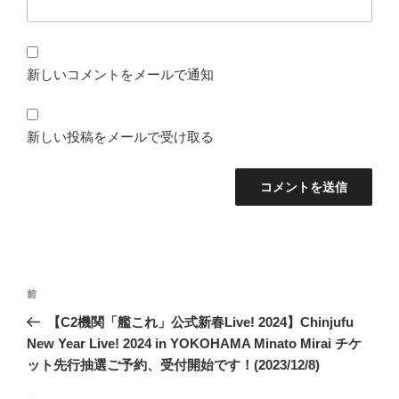
新しいコメントをメールで通知
新しい投稿をメールで受け取る
投
前
前
稿
の
【C2機関「艦これ」公式新春Live! 2024】Chinjufu
ナ
投
New Year Live! 2024 in YOKOHAMA Minato Mirai チケ
ビ
稿
ット先行抽選ご予約、受付開始です！(2023/12/8)
ゲ