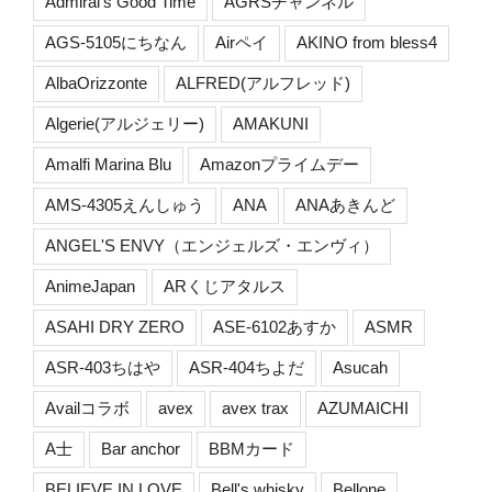
Admiral's Good Time
AGRSチャンネル
AGS-5105にちなん
Airペイ
AKINO from bless4
AlbaOrizzonte
ALFRED(アルフレッド)
Algerie(アルジェリー)
AMAKUNI
Amalfi Marina Blu
Amazonプライムデー
AMS-4305えんしゅう
ANA
ANAあきんど
ANGEL'S ENVY（エンジェルズ・エンヴィ）
AnimeJapan
ARくじアタルス
ASAHI DRY ZERO
ASE-6102あすか
ASMR
ASR-403ちはや
ASR-404ちよだ
Asucah
Availコラボ
avex
avex trax
AZUMAICHI
A士
Bar anchor
BBMカード
BELIEVE IN LOVE
Bell's whisky
Bellone