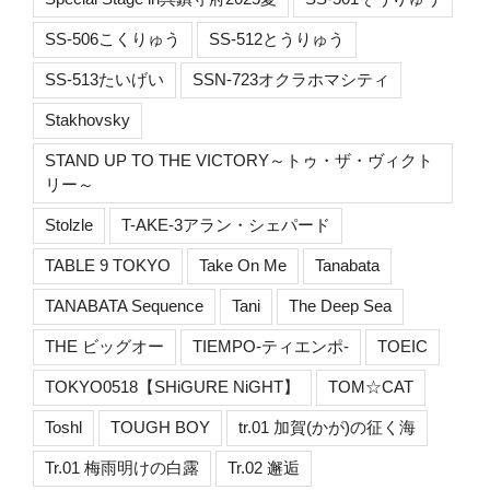
SS-506こくりゅう
SS-512とうりゅう
SS-513たいげい
SSN-723オクラホマシティ
Stakhovsky
STAND UP TO THE VICTORY～トゥ・ザ・ヴィクト
リー～
Stolzle
T-AKE-3アラン・シェパード
TABLE 9 TOKYO
Take On Me
Tanabata
TANABATA Sequence
Tani
The Deep Sea
THE ビッグオー
TIEMPO-ティエンポ-
TOEIC
TOKYO0518【SHiGURE NiGHT】
TOM☆CAT
Toshl
TOUGH BOY
tr.01 加賀(かが)の征く海
Tr.01 梅雨明けの白露
Tr.02 邂逅