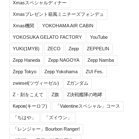
Xmasスペシャルディナー
Xmasプレゼント箱風ミニチーズフォンデュ
Xmas機関
YOKOHAMA AIR CABIN
YOKOSUKA GELATO FACTORY
YouTube
YUKI(1MYB)
ZECO
Zepp
ZEPPELIN
Zepp Haneda
Zepp NAGOYA
Zepp Namba
Zepp Tokyo
Zepp Yokohama
ZUI Fes.
zwiesel(ツヴィーゼル)
Zガンダム
Z・刻をこえて
Z旗
Z決戦艦隊の咆哮
Киров(キーロフ)
「Valentineスペシャル」コース
「ちはや」
「ズイウン」
「レンジャー」Bourbon Ranger!