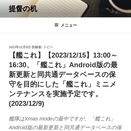
コ
提督の机
ン
テ
ン
メニュー
ツ
へ
ス
投
2023年12月9日
投稿者:
トビー
キ
稿
【艦これ】【2023/12/15】13:00～
日:
ッ
16:30、「艦これ」Android版の最
プ
新更新と同共通データベースの保
守を目的にした「艦これ」ミニメ
ンテナンスを実施予定です。
(2023/12/9)
艦隊はXmas modeの最中ですが、「艦これ」
Android版の最新更新と同共通データベースの保