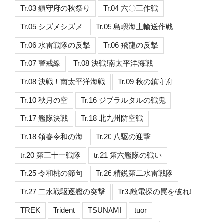
Tr.03 鎮守府の秋祭り
Tr.04 六〇三作戦
Tr.05 シズメシズメ
Tr.05 島嶼海上輸送作戦
Tr.06 水雷戦隊の反撃
Tr.06 飛龍の反撃
Tr.07 警戒線
Tr.08 決戦!南太平洋海戦
Tr.08 決戦！南太平洋海戦
Tr.09 秋の鎮守府
Tr.10 秋月の空
Tr.16 ジブラルタルの戦鬼
Tr.17 艦隊決戦
Tr.18 北九州防空戦
Tr.18 頌春令和の海
Tr.20 八駆の迎撃
tr.20 第三十一戦隊
tr.21 第六艦隊の戦い
Tr.25 令和桃の節句
Tr.26 精鋭第二水雷戦隊
Tr.27 二水戦駆逐艦の突撃
Tr3.敵電探の罠を破れ!
TREK
Trident
TSUNAMI
tuor