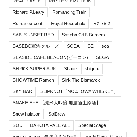
REALFORCE
RHYTHM EMOTION
Richard P.Leary
Romancing Train
Romanée-conti
Royal Household
RX-78-2
SAB. SUNSET RED
Sasebo C&B Burgers
SASEBO軍港クルーズ
SCBA
SE
sea
SEASIDE CAFE BEACON(ビーコン)
SEGA
SH-60K SUPER AUK
Shade
shigeru
SHOWTIME Ramen
Sink The Bismarck
SKY BAR
SLIPKNOT『NO.9 IOWA WHISKEY』
SNAKE EYE 【純米大吟醸 無濾過生原酒】
Snow halation
SolBrew
SOUTH DAKOTA PALE ALE
Special Stage
Special Stage in呉鎮守府2025夏
SS-501そうりゅう