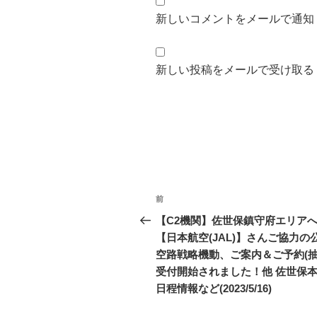
新しいコメントをメールで通知
新しい投稿をメールで受け取る
投
前
前
稿
の
【C2機関】佐世保鎮守府エリア
投
【日本航空(JAL)】さんご協力の
ナ
稿
空路戦略機動、ご案内＆ご予約(抽
ビ
受付開始されました！他 佐世保
日程情報など(2023/5/16)
ゲ