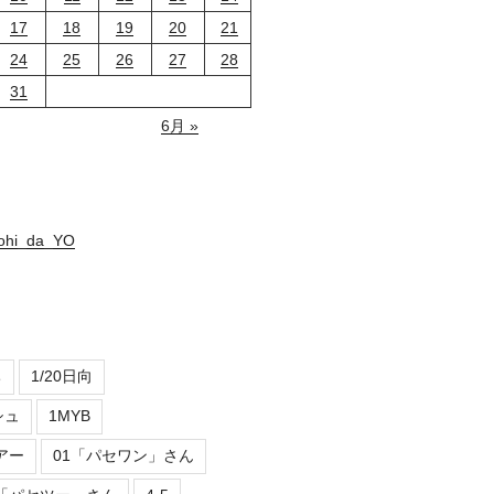
17
18
19
20
21
24
25
26
27
28
31
6月 »
nohi_da_YO
ち
1/20日向
シュ
1MYB
アー
01「パセワン」さん