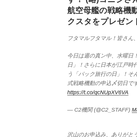
航空母艦の戦略機動
クスタをプレゼント予定
フタマルフタマル！皆さん
今日は週の真ン中、水曜日
日」！さらに日本が江戸時
う「パック旅行の日」！そん
式戦略機動の申込〆切日で
https://t.co/qcNUpXV6VA
— C2機関 (@C2_STAFF)
M
沢山のお申込み、ありがと