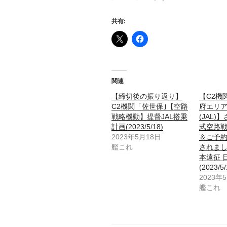
共有:
関連
【締切後の振り返り】
【C2機
C2機関「佐世保｣【空路
府エリ
戦略機動】提督JAL搭乗
(JAL
計画(2023/5/18)
式空路
2023年5月18日
＆ご予約
艦これ
されまし
本遠征 
(2023/5/
2023年
艦これ