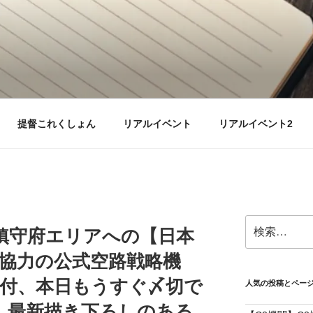
提督これくしょん
リアルイベント
リアルイベント2
検
鎮守府エリアへの【日本
索:
んご協力の公式空路戦略機
受付、本日もうすぐ〆切で
人気の投稿とペー
さん最新描き下ろしのある