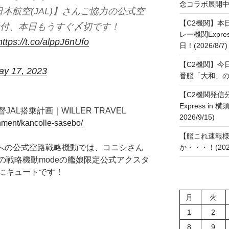
念コラボ展開中です
本航空(JAL)】さんご協力の公式空
【C2機関】本
受付、本日もうすぐ〆切です！
レー機関Expre
https://t.co/alppJ6nUfo
日！(2026/8/7)
【C2機関】今
ay 17, 2023
番艦「大和」の進水
【C2機関発信
Express in 
L搭乗計画｜WILLER TRAVEL
2026/9/15)
tainment/kancolle-sasebo/
【艦これ速報様
府への公式空路戦略機動では、コニシさん
か・・・！(2026
の戦略機動modeの艦娘限定公式アクスタ
にキュートです！
月
火
1
2
8
9