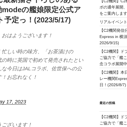
【C2機関】C
ボの通年展開、
modeの艦娘限定公式ア
をご案内します！(
っ！(2023/5/17)
リアルイベン
【C2機関発信
、おはようございます！
Express in 
2026/9/15)
！忙しい時の味方、「お茶漬けの
【C2機関】ド
ご協力で「艦
代の時に英国で初めて発売されたとい
念コラボ展開中です
な今日はJALコラボ、佐世保への公
【C2機関】本
す！お忘れなく！
レー機関Expre
日！(2026/8/7)
ay 17, 2023
最近の投稿
【C2機関】ド
ご協力で「艦
うございます！