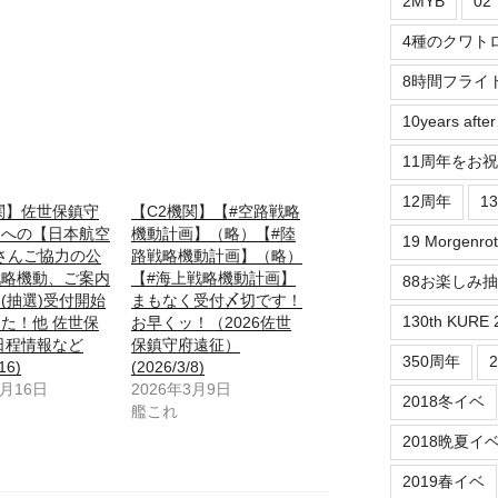
2MYB
0
4種のクワト
8時間フライ
10years aft
11周年をお
12周年
1
関】佐世保鎮守
【C2機関】【#空路戦略
アへの【日本航空
機動計画】（略）【#陸
19 Morgenrot
)】さんご協力の公
路戦略機動計画】（略）
戦略機動、ご案内
【#海上戦略機動計画】
88お楽しみ
(抽選)受付開始
まもなく受付〆切です！
130th KURE 
た！他 佐世保
お早くッ！（2026佐世
日程情報など
保鎮守府遠征）
350周年
16)
(2026/3/8)
5月16日
2026年3月9日
2018冬イベ
艦これ
2018晩夏イ
2019春イベ