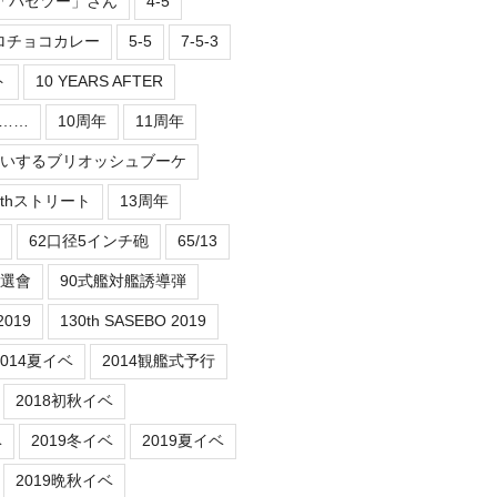
2「パセツー」さん
4-5
ロチョコカレー
5-5
7-5-3
ト
10 YEARS AFTER
er……
10周年
11周年
祝いするブリオッシュブーケ
3thストリート
13周年
62口径5インチ砲
65/13
抽選會
90式艦対艦誘導弾
2019
130th SASEBO 2019
2014夏イベ
2014観艦式予行
2018初秋イベ
ベ
2019冬イベ
2019夏イベ
2019晩秋イベ