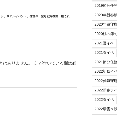
2019節分任
2020年新春
ニシ
、
リアルイベント
、
佐世保
、
空母戦略機動
、
艦これ
2020年鎮守
2020桃の節
2021夏イベ
2021春イベ
2021節分任
とはありません。
※
が付いている欄は必
2022初秋イ
2022呉鎮守
2022新春ラ
2022春イベ
2022瑞雲＆