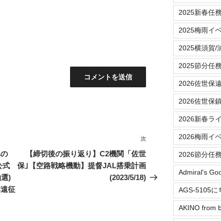
2025新春任
2025梅雨イ
2025横須賀
2025節分任
2026佐世保
2026佐世保
2026新春ラ
2026梅雨イ
次
次
の
への
【締切後の振り返り】C2機関「佐世
2026節分任
投
公式
保｣【空路戦略機動】提督JAL搭乗計画
Admiral's Go
稿
選)
(2023/5/18)
本遠征
AGS-5105
AKINO from b