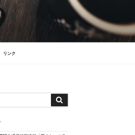
リンク
検
索
ジ