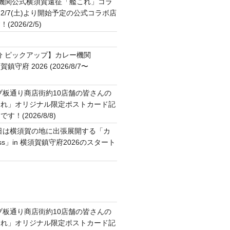
2機関公式横須賀遠征「艦これ」コラ
2/7(土)より開始予定の公式コラボ店
2026/2/5)
ト
分 ピックアップ】カレー機関
横須賀鎮守府 2026 (2026/8/7〜
ブ板通り商店街約10店舗の皆さんの
これ」オリジナル限定ポストカード記
！(2026/8/8)
日は横須賀の地に出張展開する「カ
ss」in 横須賀鎮守府2026のスタート
ブ板通り商店街約10店舗の皆さんの
これ」オリジナル限定ポストカード記