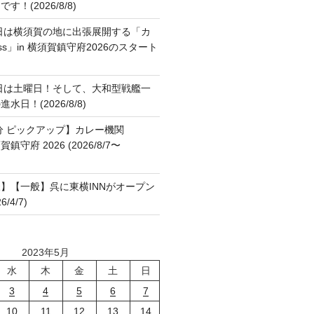
！(2026/8/8)
日は横須賀の地に出張展開する「カ
ss」in 横須賀鎮守府2026のスタート
日は土曜日！そして、大和型戦艦一
日！(2026/8/8)
分 ピックアップ】カレー機関
横須賀鎮守府 2026 (2026/8/7〜
】【一般】呉に東横INNがオープン
/4/7)
2023年5月
水
木
金
土
日
3
4
5
6
7
10
11
12
13
14