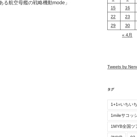
る航空母艦の戦略機動mode」
15
16
22
23
29
30
« 4月
Tweets by Ne
タグ
1+1=いちい
1mileサコッ
1MYB全国ツ