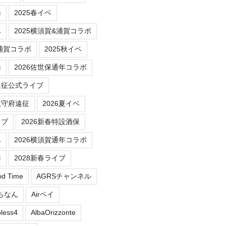
務
2025春イベ
ベ
2025横須賀&浦賀コラボ
/浦賀コラボ
2025秋イベ
務
2026佐世保通年コラボ
遠征公式ライブ
鎮守府遠征
2026夏イベ
イブ
2026新春特設酒保
ベ
2026横須賀通年コラボ
務
2028新春ライブ
od Time
AGRSチャンネル
にちなん
Airペイ
less4
AlbaOrizzonte