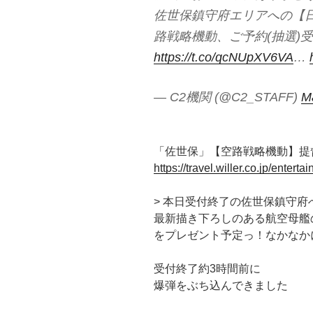
佐世保鎮守府エリアへの【日
路戦略機動、ご予約(抽選)
https://t.co/qcNUpXV6VA
…
— C2機関 (@C2_STAFF)
M
「佐世保」【空路戦略機動】提督JA
https://travel.willer.co.jp/enter
> 本日受付終了の佐世保鎮守
最新描き下ろしのある航空母艦
をプレゼント予定っ！なかなか
受付終了約3時間前に
爆弾をぶち込んできました