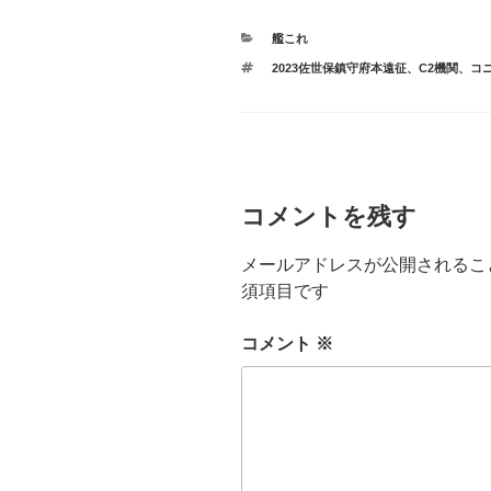
カ
艦これ
テ
タ
2023佐世保鎮守府本遠征
、
C2機関
、
コ
ゴ
グ
リ
ー
コメントを残す
メールアドレスが公開されるこ
須項目です
コメント
※