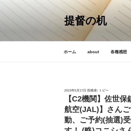
コ
ン
テ
提督の机
ン
ツ
へ
ス
ホーム
about
各種感想
キ
ッ
プ
投
2023年5月17日
投稿者:
トビー
稿
【C2機関】佐世保
日:
航空(JAL)】さ
動、ご予約(抽選)
す！ (略)コニシ