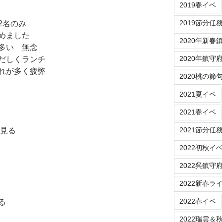
2019春イベ
2019節分任
2名のみ
めました
2020年新春
多い 無念
2020年鎮守
だしくランチ
れが多く疲弊
2020桃の節
2021夏イベ
2021春イベ
2021節分任
を見る
2022初秋イ
2022呉鎮守
2022新春ラ
2022春イベ
る
2022瑞雲＆