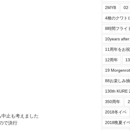
2MYB
0
4種のクワト
8時間フライ
10years aft
11周年をお
12周年
1
19 Morgenrot
88お楽しみ
130th KURE 
350周年
2018冬イベ
も中止も考えました
2018晩夏イ
ので決行