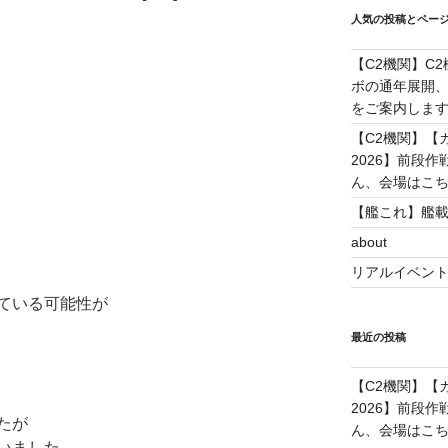
人気の投稿とペー
【C2機関】C
ボの通年展開、
をご案内します！(
【C2機関】【カレ
2026】前段
ん、会場はこちらで
【艦これ】艦載
about
リアルイベン
ている可能性が
最近の投稿
【C2機関】【カレ
2026】前段
たが
ん、会場はこちらで
いました