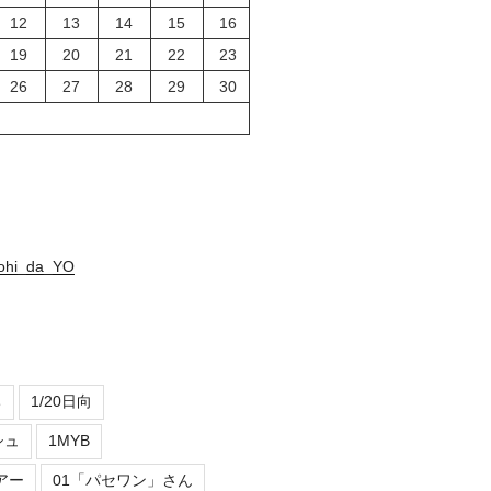
12
13
14
15
16
19
20
21
22
23
26
27
28
29
30
nohi_da_YO
ち
1/20日向
シュ
1MYB
アー
01「パセワン」さん