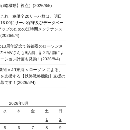
略機動】視点）(2026/8/5)
これ」稼働全20サーバ群は、明日
:00～16:00にサーバ保守及びデータベー
アップのための短時間メンテナンス
26/8/4)
の13周年記念で首都圏のローソンさ
国のHMVさんも9店舗、計22店舗によ
ション計画も発動！(2026/8/4)
関 × JR東海 × ローソン による、
征を支援する【鉄路戦略機動】支援の
す！(2026/8/4)
2026年8月
水
木
金
土
日
1
2
5
6
7
8
9