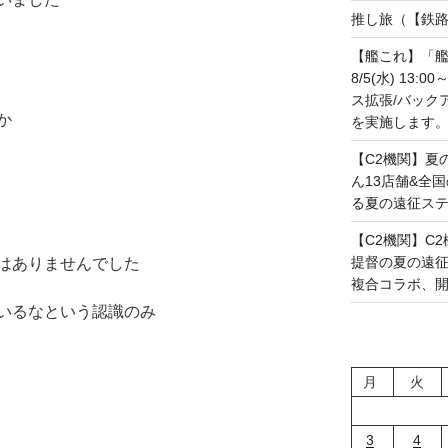
推し旅（【鉄路戦
【艦これ】「艦
8/5(水) 13
ス拡張/バック
か
を実施します。(20
【C2機関】夏
ん13店舗&全
る夏の遠征ステー
【C2機関】C2機
提督の夏の遠
はありませんでした
複合コラボ、開幕で
いるなという認識のみ
月
火
3
4