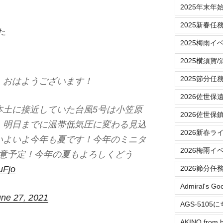
2025年末年
2025新春任
た
2025梅雨イ
2025横須賀
2025節分任
、おはようございます！
2026佐世保
本土に接近していた台風5号は小笠原
2026佐世保
、明日までに温帯低気圧に変わる見込
2026新春ラ
いよいよ今年も夏です！今年のミニタ
2026梅雨イ
用意予定！今年の夏もよろしくどう
uFjo
2026節分任
Admiral's Go
une 27, 2021
AGS-5105
AKINO from b