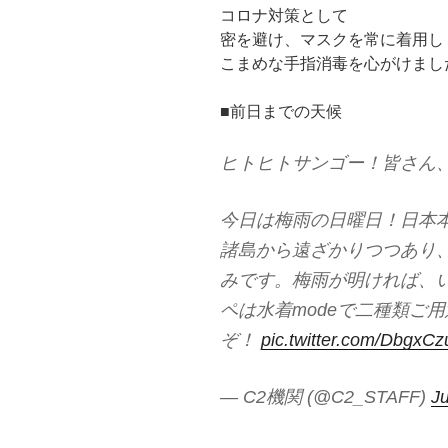
コロナ対策として
密を避け、マスクを常に着用し
こまめな手指消毒を心がけまし
■前日までの天候
ヒトヒトサンゴー！皆さん
今日は梅雨の日曜日！日本
諸島から遠ざかりつつあり
みです。梅雨が明ければ、
ペは水着modeで二種類ご
ぞ！
pic.twitter.com/DbgxCz
— C2機関 (@C2_STAFF)
J