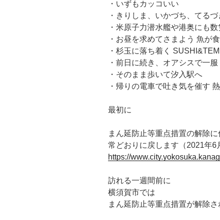
・いずもカッコいい
・きりしま、いかづち、てるづ
・米原子力潜水艦や港奥にも数
・お昼を求めてさまよう 魚が
・杉玉に落ち着く SUSHI&TEM
・前日に続き、オアシスで一服
・そのまま歩いて汐入駅へ
・帰りの電車で吐き気を催す 
最初に
まん延防止等重点措置の解除に
常どおりに戻します（2021年6
https://www.city.yokosuka.kana
訪れる一週間前に
横須賀市では
まん延防止等重点措置が解除さ