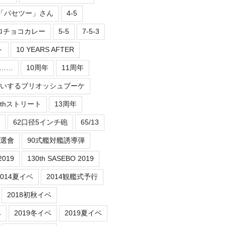
2「パセツー」さん
4-5
ロチョコカレー
5-5
7-5-3
ト
10 YEARS AFTER
er……
10周年
11周年
祝いするブリオッシュブーケ
3thストリート
13周年
62口径5インチ砲
65/13
抽選會
90式艦対艦誘導弾
2019
130th SASEBO 2019
2014夏イベ
2014観艦式予行
2018初秋イベ
ベ
2019冬イベ
2019夏イベ