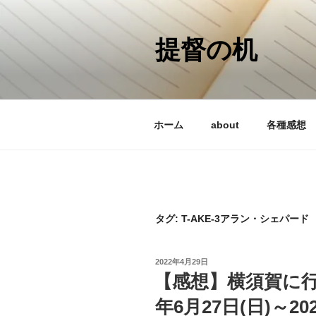
コ
ン
テ
提督の机
ン
ツ
へ
ス
ホーム
about
各種感想
キ
ッ
プ
タグ:
T-AKE-3アラン・シェパード
投
2022年4月29日
稿
【感想】横須賀に行
日:
年6月27日(日)～20