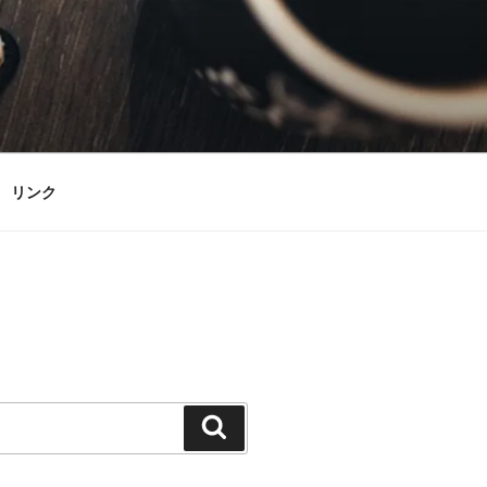
リンク
検
索