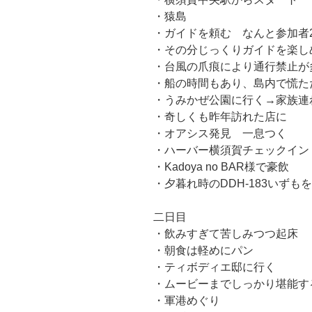
・猿島
・ガイドを頼む なんと参加者
・その分じっくりガイドを楽し
・台風の爪痕により通行禁止が
・船の時間もあり、島内で慌た
・うみかぜ公園に行く→家族連
・奇しくも昨年訪れた店に
・オアシス発見 一息つく
・ハーバー横須賀チェックイン
・Kadoya no BAR様で豪飲
・夕暮れ時のDDH-183いずも
二日目
・飲みすぎて苦しみつつ起床
・朝食は軽めにパン
・ティボディエ邸に行く
・ムービーまでしっかり堪能す
・軍港めぐり