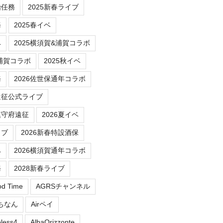
始任務
2025新春ライブ
務
2025春イベ
ベ
2025横須賀&浦賀コラボ
/浦賀コラボ
2025秋イベ
務
2026佐世保通年コラボ
遠征公式ライブ
鎮守府遠征
2026夏イベ
イブ
2026新春特設酒保
ベ
2026横須賀通年コラボ
務
2028新春ライブ
od Time
AGRSチャンネル
にちなん
Airペイ
less4
AlbaOrizzonte