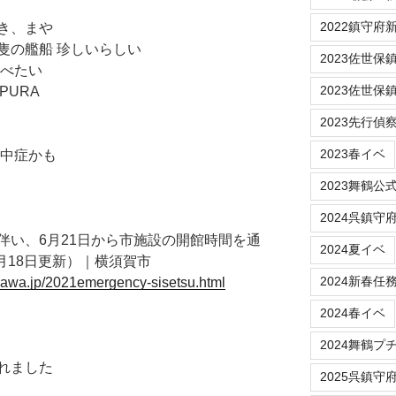
2022鎮守府新春
き、まや
隻の艦船 珍しいらしい
2023佐世保鎮守府
食べたい
2023佐世保
PURA
2023先行偵
2023春イベ
熱中症かも
2023舞鶴公
2024呉鎮守
伴い、6月21日から市施設の開館時間を通
2024夏イベ
月18日更新）｜横須賀市
2024新春任
gawa.jp/2021emergency-sisetsu.html
2024春イベ
2024舞鶴プ
れました
2025呉鎮守