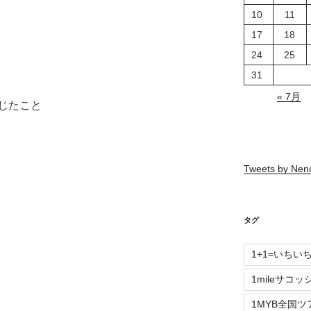
10
11
17
18
24
25
31
« 7月
じたこと
Tweets by Ne
タグ
1+1=いちい
1mileサコッ
1MYB全国ツ