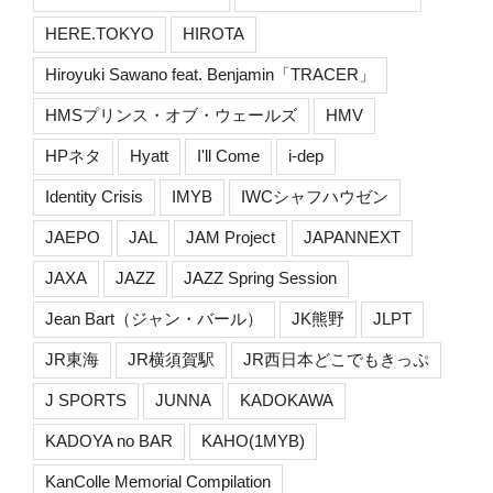
HERE.TOKYO
HIROTA
Hiroyuki Sawano feat. Benjamin「TRACER」
HMSプリンス・オブ・ウェールズ
HMV
HPネタ
Hyatt
I'll Come
i-dep
Identity Crisis
IMYB
IWCシャフハウゼン
JAEPO
JAL
JAM Project
JAPANNEXT
JAXA
JAZZ
JAZZ Spring Session
Jean Bart（ジャン・バール）
JK熊野
JLPT
JR東海
JR横須賀駅
JR西日本どこでもきっぷ
J SPORTS
JUNNA
KADOKAWA
KADOYA no BAR
KAHO(1MYB)
KanColle Memorial Compilation