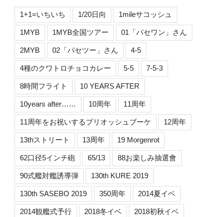
1+1=いちいち
1/20日向
1mileサコッシュ
1MYB
1MYB全国ツアー
01「パセワン」さん
2MYB
02「パセツー」さん
4-5
4種のクワトロチョコカレー
5-5
7-5-3
8時間フライト
10 YEARS AFTER
10years after……
10周年
11周年
11周年をお祝いするブリオッシュブーケ
12周年
13thストリート
13周年
19 Morgenrot
62口径5インチ砲
65/13
88お楽しみ抽選會
90式艦対艦誘導弾
130th KURE 2019
130th SASEBO 2019
350周年
2014夏イベ
2014観艦式予行
2018冬イベ
2018初秋イベ