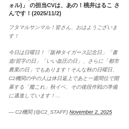
ォル)」 の担当CVは、あの！桃井はるこ さ
んです！(2025/11/2)
フタマルサンマル！皆さん、おはようございま
す！
今日は日曜日！「阪神タイガース記念日」「書
道/習字の日」「いい血圧の日」、さらに「都市
農業の日」でもあります！そんな秋の日曜日、
C2機関の中の人は休日返上であと一週間位で開
幕する「艦これ」秋イベ、その後段作戦の準備
に邁進しています！…
— C2機関 (@C2_STAFF)
November 2, 2025