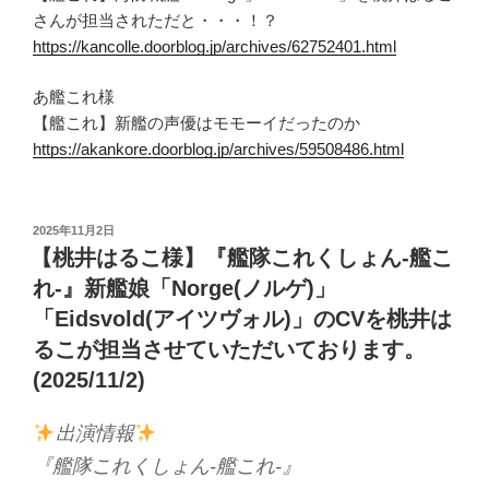
さんが担当されただと・・・！？
https://kancolle.doorblog.jp/archives/62752401.html
あ艦これ様
【艦これ】新艦の声優はモモーイだったのか
https://akankore.doorblog.jp/archives/59508486.html
投
2025年11月2日
稿
【桃井はるこ様】『艦隊これくしょん-艦こ
日:
れ-』新艦娘「Norge(ノルゲ)」
「Eidsvold(アイツヴォル)」のCVを桃井は
るこが担当させていただいております。
(2025/11/2)
出演情報
『艦隊これくしょん-艦これ-』