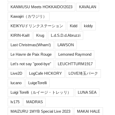
KANMUSU Meets HOKKAIDO!2023
KAVALAN
Kawajiri（カワジリ）
KEIKYUドリンクステーション
Kidd
kiddy
KIRIN-KaiII
Krug
L.d.S.D.d.Abruzzi
Last Christmas(Wham!)
LAWSON
Le Havre de Paix Rouge
Lemoned Raymond
Let's not say "good-bye"
LEUCHTTURM1917
Live2D
LogCafe HICKORY
LOVE埼玉パーク
lucano
LuigeTorelli
Luigi Torelli（ルイージ・トレッリ）
LUNA SEA
lv175
MADRAS
MAIZURU 1MYB Special Live 2023
MAKAI HALE