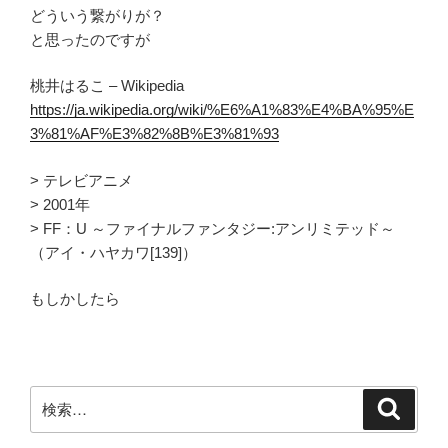
どういう繋がりが？
と思ったのですが
桃井はるこ – Wikipedia
https://ja.wikipedia.org/wiki/%E6%A1%83%E4%BA%95%E
3%81%AF%E3%82%8B%E3%81%93
> テレビアニメ
> 2001年
> FF：U ～ファイナルファンタジー:アンリミテッド～
（アイ・ハヤカワ[139]）
もしかしたら
検
検
索
索: