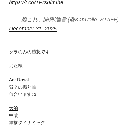
https://t.co/TPrs0imIhe
— 「艦これ」開発/運営 (@KanColle_STAFF)
December 31, 2025
グラのみの感想です
よた様
Ark Royal
紫？の振り袖
似合いますね
大泊
中破
結構ダイナミック