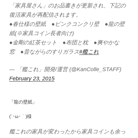
「家具屋さん」のお品書きが更新され、下記の
復活家具が再配信されます。
●春仕様の壁紙 ●ピンクコンクリ壁 ●龍の壁
紙(※家具コイン長者向け)
●金剛の紅茶セット ●布団と枕 ●爽やかな
窓 ●昔ながらのすりガラス
#艦これ
— 「艦これ」開発/運営 (@KanColle_STAFF)
February 23, 2015
「龍の壁紙」
(´･ω･｀)様
艦これの家具が変わったから家具コインも余っ