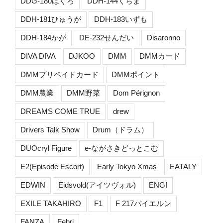
DDG-180はぐろ
DDH-144くらま
DDH-181ひゅうが
DDH-183いずも
DDH-184かが
DE-232せんだい
Disaronno
DIVA DIVA
DJKOO
DMM
DMMカード
DMMプリペイドカード
DMMポイント
DMM農業
DMM野菜
Dom Pérignon
DREAMS COME TRUE
drew
Drivers Talk Show
Drum（ドラム）
DUOcryl Figure
e-ながさきどっとこむ
E2(Episode Escort)
Early Tokyo Xmas
EATALY
EDWIN
Eidsvold(アイツヴォル)
ENGI
EXILE TAKAHIRO
F1
F 217バイエルン
FANZA
Febri