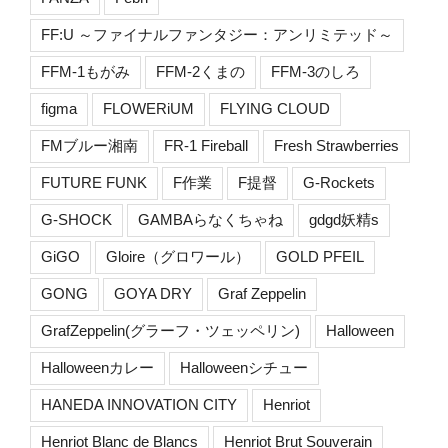
FF:U ～ファイナルファンタジー：アンリミテッド～
FFM-1もがみ
FFM-2くまの
FFM-3のしろ
figma
FLOWERiUM
FLYING CLOUD
FMブルー湘南
FR-1 Fireball
Fresh Strawberries
FUTURE FUNK
F作業
F提督
G-Rockets
G-SHOCK
GAMBAらなくちゃね
gdgd妖精s
GiGO
Gloire（グロワール）
GOLD PFEIL
GONG
GOYA DRY
Graf Zeppelin
GrafZeppelin(グラーフ・ツェッペリン)
Halloween
Halloweenカレー
Halloweenシチュー
HANEDA INNOVATION CITY
Henriot
Henriot Blanc de Blancs
Henriot Brut Souverain