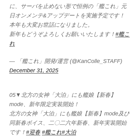
に、サーバを止めない形で恒例の「艦これ」元
日オンメンテ&アップデートを実施予定です！
本年も大変お世話になりました。
新年もどうぞよろしくお願いいたします！
#艦こ
れ
— 「艦これ」開発/運営 (@KanColle_STAFF)
December 31, 2025
05▼北方の女神「大泊」にも艦娘【新春】
mode、新年限定実装開始！
北方の女神「大泊」にも艦娘【新春】mode及び
同新春ボイス、二〇二六年新春、新年実装開始
です！
#迎春
#艦これ
#大泊