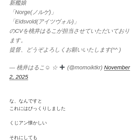
新艦娘
「Norge(ノルゲ)」
「Eidsvold(アイツヴォル)」
のCVを桃井はるこが担当させていただいており
ます。
提督、どうぞよろしくお願いいたします(^^ )
— 桃井はるこ☺︎ ☆
(@momoiktkr)
November
2, 2025
な、なんですと
これにはびっくりしました
くじアン懐かしい
それにしても