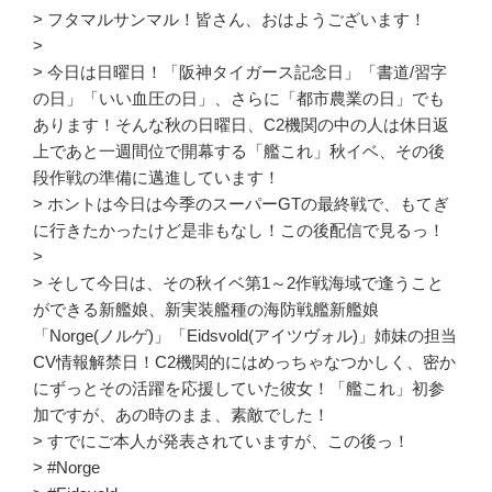
> フタマルサンマル！皆さん、おはようございます！
>
> 今日は日曜日！「阪神タイガース記念日」「書道/習字
の日」「いい血圧の日」、さらに「都市農業の日」でも
あります！そんな秋の日曜日、C2機関の中の人は休日返
上であと一週間位で開幕する「艦これ」秋イベ、その後
段作戦の準備に邁進しています！
> ホントは今日は今季のスーパーGTの最終戦で、もてぎ
に行きたかったけど是非もなし！この後配信で見るっ！
>
> そして今日は、その秋イベ第1～2作戦海域で逢うこと
ができる新艦娘、新実装艦種の海防戦艦新艦娘
「Norge(ノルゲ)」「Eidsvold(アイツヴォル)」姉妹の担当
CV情報解禁日！C2機関的にはめっちゃなつかしく、密か
にずっとその活躍を応援していた彼女！「艦これ」初参
加ですが、あの時のまま、素敵でした！
> すでにご本人が発表されていますが、この後っ！
> #Norge