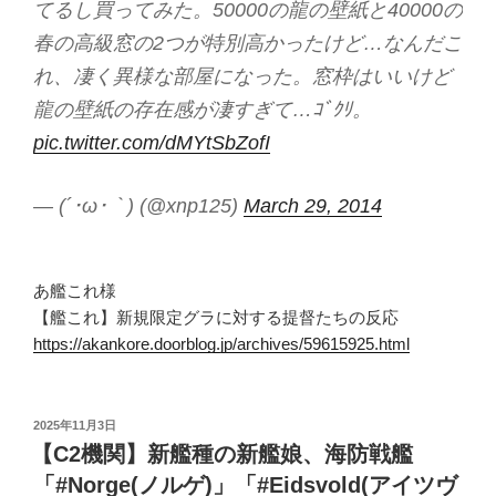
てるし買ってみた。50000の龍の壁紙と40000の
春の高級窓の2つが特別高かったけど…なんだこ
れ、凄く異様な部屋になった。窓枠はいいけど
龍の壁紙の存在感が凄すぎて…ｺﾞｸﾘ。
pic.twitter.com/dMYtSbZofI
— (´･ω･｀) (@xnp125)
March 29, 2014
あ艦これ様
【艦これ】新規限定グラに対する提督たちの反応
https://akankore.doorblog.jp/archives/59615925.html
投
2025年11月3日
稿
【C2機関】新艦種の新艦娘、海防戦艦
日:
「#Norge(ノルゲ)」「#Eidsvold(アイツヴ