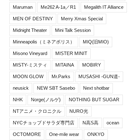
Maruman
Me262 A-1a／R1
Megalith IT Alliance
MEN OF DESTINY
Merry Xmas Special
Midnight Theater
Mini Talk Session
Minneapolis（ミネアポリス）
MIQ(旧MIO)
Misono Vineyard
MISTER MINIT
MISTY-ミスティ
MITAINA
MOBIRY
MOON GLOW
Mr.Parks
MUSASHI -GUN道-
neusick
NEW SBT Sasebo
Next shotbar
NHK
Norge(ノルゲ)
NOTHING BUT SUGAR
NTアニメ・クロニクル
NURO光
NYCチョップドサラダ専門店
N高S高
ocean
OCTOMORE
One-mile wear
ONKYO