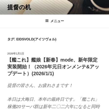
コ
提督の机
ン
テ
ン
メニュー
ツ
へ
ス
タグ:
EIDSVOLD(アイツヴォル)
キ
ッ
投
2026年1月1日
プ
稿
【艦これ】艦娘【新春】mode、新年限定
日:
実装開始！（2026年元日オンメンテ&アッ
プデート）(2026/1/1)
提督の皆さん、お疲れさまです！
本日は大晦日、本年の最終日です。「艦これ」
稼働20サーバ群は新年二〇二六年になると同時