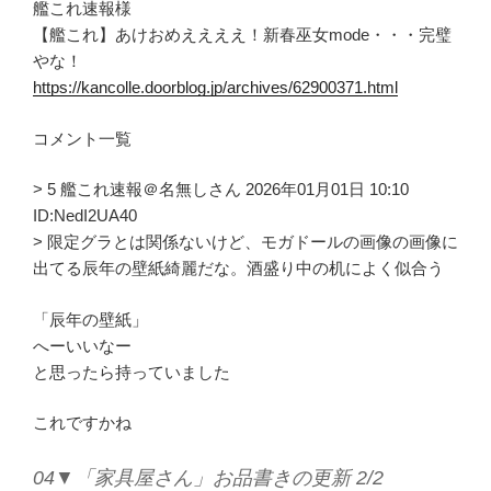
艦これ速報様
【艦これ】あけおめええええ！新春巫女mode・・・完璧
やな！
https://kancolle.doorblog.jp/archives/62900371.html
コメント一覧
> 5 艦これ速報＠名無しさん 2026年01月01日 10:10
ID:NedI2UA40
> 限定グラとは関係ないけど、モガドールの画像の画像に
出てる辰年の壁紙綺麗だな。酒盛り中の机によく似合う
「辰年の壁紙」
へーいいなー
と思ったら持っていました
これですかね
04▼「家具屋さん」お品書きの更新 2/2