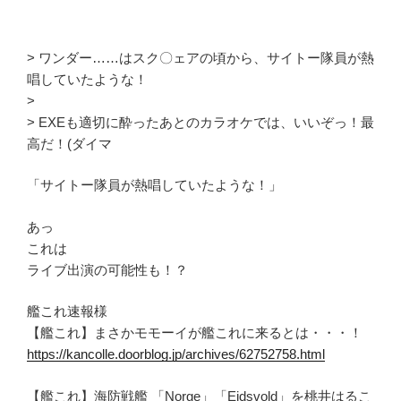
> ワンダー……はスク〇ェアの頃から、サイトー隊員が熱
唱していたような！
>
> EXEも適切に酔ったあとのカラオケでは、いいぞっ！最
高だ！(ダイマ
「サイトー隊員が熱唱していたような！」
あっ
これは
ライブ出演の可能性も！？
艦これ速報様
【艦これ】まさかモモーイが艦これに来るとは・・・！
https://kancolle.doorblog.jp/archives/62752758.html
【艦これ】海防戦艦 「Norge」「Eidsvold」を桃井はるこ