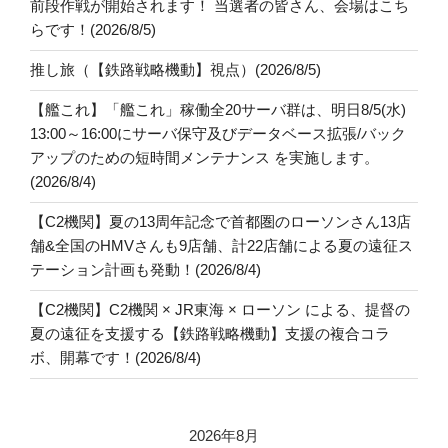
前段作戦が開始されます！ 当選者の皆さん、会場はこち
らです！(2026/8/5)
推し旅（【鉄路戦略機動】視点）(2026/8/5)
【艦これ】「艦これ」稼働全20サーバ群は、明日8/5(水)
13:00～16:00にサーバ保守及びデータベース拡張/バック
アップのための短時間メンテナンス を実施します。
(2026/8/4)
【C2機関】夏の13周年記念で首都圏のローソンさん13店
舗&全国のHMVさんも9店舗、計22店舗による夏の遠征ス
テーション計画も発動！(2026/8/4)
【C2機関】C2機関 × JR東海 × ローソン による、提督の
夏の遠征を支援する【鉄路戦略機動】支援の複合コラ
ボ、開幕です！(2026/8/4)
2026年8月