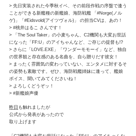
> 先日実装された今季秋イベ、その前段作戦の序盤で逢う
ことができる新艦種の新艦娘、海防戦艦 「#Norge(ノル
ゲ)」「#Eidsvold(アイツヴォル)」 の担当CVは、あの！
> #桃井はるこ さんです！
> 「The Soul Taker」の小麦ちゃん、C2機関も大変お世話
になった「FF:U」のアイちゃんなど、ご存じの提督も!?
> さらに「LOVE.EXE」「ワンダーモモーイ」など、独自
の世界観と存在感のある名曲を、自ら贈りだす彼女！
> まったく雰囲気の変わっていない、エンタメに対するそ
の姿勢も素敵です。ぜひ、海防戦艦姉妹に逢って、艦娘
ボイス、聞いてみてくださいね！
> よろしくどうぞッ！
> #新艦娘声優
昨日
も触れましたが
公式から発表があったので
取り上げます
「C2機関も大変お世話になった「FF:U」のアイちゃんな