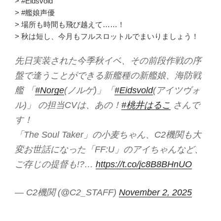
> #Eidsvold
> #艦娘声優
> 場所も時間も飛び越えて……！
> 秋は短し、今月もフルスロットルでまいりましょう！
先日実装された今季秋イベ、その前段作戦の序
盤で逢うことができる新艦種の新艦娘、海防戦
艦 「
#Norge
(ノルゲ)」「
#Eidsvold
(アイツヴォ
ル)」 の担当CVは、あの！
#桃井はるこ
さんで
す！
「The Soul Taker」の小麦ちゃん、C2機関も大
変お世話になった「FF:U」のアイちゃんなど、
ご存じの提督も!?…
https://t.co/jc8B8BHnUO
— C2機関 (@C2_STAFF)
November 2, 2025