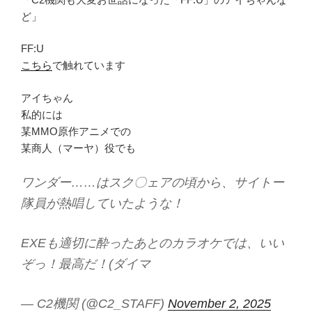
ど」
FF:U
こちら
で触れています
アイちゃん
私的には
某MMO原作アニメでの
某商人（マーヤ）役でも
ワンダー……はスク〇ェアの頃から、サイトー
隊員が熱唱していたような！
EXEも適切に酔ったあとのカラオケでは、いい
ぞっ！最高だ！(ダイマ
— C2機関 (@C2_STAFF)
November 2, 2025