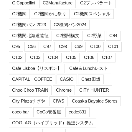
C.Cappellini
C2Manufacture
C2プレパラート
C2機関
C2機関かに祭り
C2機関スペシャル
C2機関パン 2023
C2機関パン2024
C2機関北海道遠征
C2機関構文
C2野菜
C94
C95
C96
C97
C98
C99
C100
C101
C102
C103
C104
C105
C106
C107
Cafe Lisboa【リスボン】
Cafe＆Lunchレスト
CAPITAL COFFEE
CASIO
Chez田坂
Choo Choo TRAIN
Chrome
CITY HUNTER
City Plazaすぎや
CIWS
Coaska Bayside Stores
coco bar
CoCo壱番屋
code:831
COGLAG（ハイブリッド）推進システム