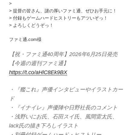
>
> 提督の皆さん、謎の厚いファミ通、ぜひお手元に！
> 付録もゲームハードヒストリーもアツいぞっ！
> よろしくどうぞっ！
ファミ通.com様
【祝・ファミ通40周年】2026年6月25日発売
【今週の週刊ファミ通】
https://t.co/aHlC8Ek9BX
・『艦これ』声優インタビューやイラストカー
ド
・『イナイレ』声優陣や日野社長のコメント
・浅野いにお氏、石田スイ氏、風間雷太氏、
lack氏の描き下ろしイラスト
・別冊付録ゲームハード・ヒストリー