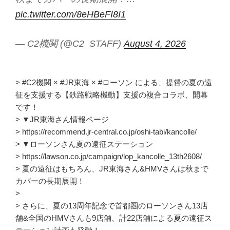
pic.twitter.com/8eHBeFI8I1
— C2機関 (@C2_STAFF)
August 4, 2026
> #C2機関 × #JR東海 × #ローソン による、提督の夏の遠
征を支援する【鉄路戦略機動】支援の複合コラボ、開幕
です！
> ▼JR東海さん情報ページ
> https://recommend.jr-central.co.jp/oshi-tabi/kancolle/
> ▼ローソンさん夏の遠征ステーション
> https://lawson.co.jp/campaign/lop_kancolle_13th2608/
> 夏の遠征はもちろん、JR東海さん&HMVさんは秋まで
カバーの長期展開！
>
> さらに、夏の13周年記念で首都圏のローソンさん13店
舗&全国のHMVさんも9店舗、計22店舗による夏の遠征ス