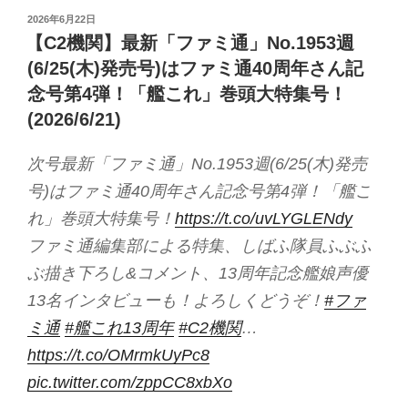
投
2026年6月22日
稿
【C2機関】最新「ファミ通」No.1953週
日:
(6/25(木)発売号)はファミ通40周年さん記
念号第4弾！「艦これ」巻頭大特集号！
(2026/6/21)
次号最新「ファミ通」No.1953週(6/25(木)発売
号)はファミ通40周年さん記念号第4弾！「艦こ
れ」巻頭大特集号！
https://t.co/uvLYGLENdy
ファミ通編集部による特集、しばふ隊員ふぶふ
ぶ描き下ろし&コメント、13周年記念艦娘声優
13名インタビューも！よろしくどうぞ！
#ファ
ミ通
#艦これ13周年
#C2機関
…
https://t.co/OMrmkUyPc8
pic.twitter.com/zppCC8xbXo