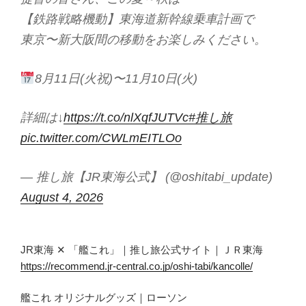
【鉄路戦略機動】東海道新幹線乗車計画で
東京〜新大阪間の移動をお楽しみください。
8月11日(火祝)〜11月10日(火)
詳細は↓
https://t.co/nlXqfJUTVc
#推し旅
pic.twitter.com/CWLmEITLOo
— 推し旅【JR東海公式】 (@oshitabi_update)
August 4, 2026
JR東海 ✕ 「艦これ」｜推し旅公式サイト｜ＪＲ東海
https://recommend.jr-central.co.jp/oshi-tabi/kancolle/
艦これ オリジナルグッズ｜ローソン