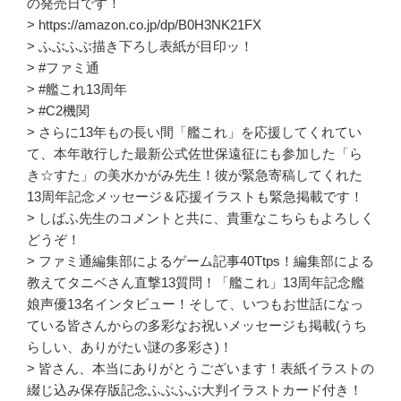
の発売日です！
> https://amazon.co.jp/dp/B0H3NK21FX
> ふぶふぶ描き下ろし表紙が目印ッ！
> #ファミ通
> #艦これ13周年
> #C2機関
> さらに13年もの長い間「艦これ」を応援してくれてい
て、本年敢行した最新公式佐世保遠征にも参加した「ら
き☆すた」の美水かがみ先生！彼が緊急寄稿してくれた
13周年記念メッセージ＆応援イラストも緊急掲載です！
> しばふ先生のコメントと共に、貴重なこちらもよろしく
どうぞ！
> ファミ通編集部によるゲーム記事40Ttps！編集部による
教えてタニベさん直撃13質問！「艦これ」13周年記念艦
娘声優13名インタビュー！そして、いつもお世話になっ
ている皆さんからの多彩なお祝いメッセージも掲載(うち
らしい、ありがたい謎の多彩さ)！
> 皆さん、本当にありがとうございます！表紙イラストの
綴じ込み保存版記念ふぶふぶ大判イラストカード付き！