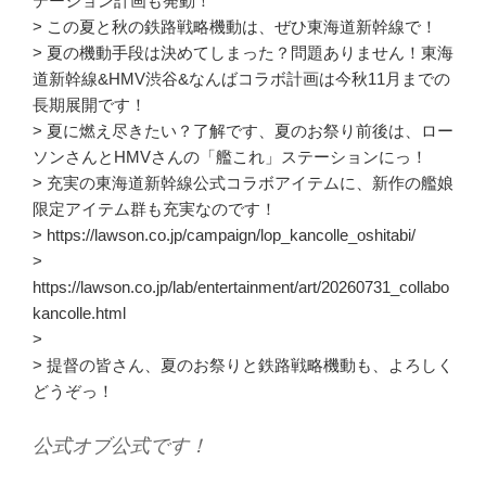
テーション計画も発動！
> この夏と秋の鉄路戦略機動は、ぜひ東海道新幹線で！
> 夏の機動手段は決めてしまった？問題ありません！東海
道新幹線&HMV渋谷&なんばコラボ計画は今秋11月までの
長期展開です！
> 夏に燃え尽きたい？了解です、夏のお祭り前後は、ロー
ソンさんとHMVさんの「艦これ」ステーションにっ！
> 充実の東海道新幹線公式コラボアイテムに、新作の艦娘
限定アイテム群も充実なのです！
> https://lawson.co.jp/campaign/lop_kancolle_oshitabi/
>
https://lawson.co.jp/lab/entertainment/art/20260731_collabo
kancolle.html
>
> 提督の皆さん、夏のお祭りと鉄路戦略機動も、よろしく
どうぞっ！
公式オブ公式です！