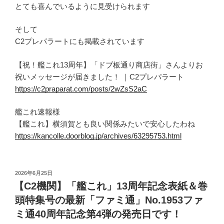
とても喜んでいるように見受けられます
そして
C2プレパラートにも掲載されています
【祝！艦これ13周年】「ドブ板通り商店街」さんよりお
祝いメッセージが届きました！ ｜C2プレパラート
https://c2praparat.com/posts/2wZsS2aC
艦これ速報様
【艦これ】横須賀とも良い関係みたいで安心したわね
https://kancolle.doorblog.jp/archives/63295753.html
投
2026年6月25日
稿
【C2機関】「艦これ」13周年記念表紙＆巻
日:
頭特集号の最新「ファミ通」No.1953ファ
ミ通40周年記念第4弾の発売日です！