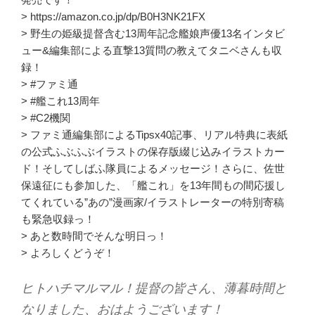
> https://amazon.co.jp/dp/B0H3NK21FX
> 野生の姫級提督含む13周年記念艦娘声優13名インタビ
ュー&編集部による直撃13質問の教えてタニベさんも収
録！
> #ファミ通
> #艦これ13周年
> #C2機関
> ファミ通編集部によるTipsx40記事、リアル特典に表紙
の公式ふぶふぶイラストの保存版綴じ込みイラストカー
ド！そしてしばふ隊員によるメッセージ！さらに、佐世
保遠征にも参加した、「艦これ」を13年間もの間応援し
てくれている”あの”漫画家/イラストレーターの特別寄稿
も緊急収録っ！
> あと数時間でそんな明日っ！
> よろしくどうぞ！
ヒトハチマルマル！提督の皆さん、薄暮時間と
なりました、おはようございます！