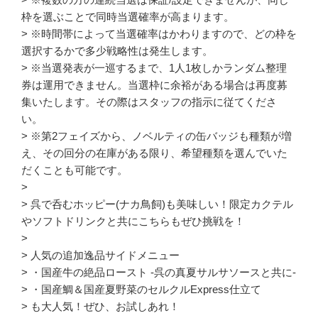
枠を選ぶことで同時当選確率が高まります。
> ※時間帯によって当選確率はかわりますので、どの枠を
選択するかで多少戦略性は発生します。
> ※当選発表が一巡するまで、1人1枚しかランダム整理
券は運用できません。当選枠に余裕がある場合は再度募
集いたします。その際はスタッフの指示に従てくださ
い。
> ※第2フェイズから、ノベルティの缶バッジも種類が増
え、その回分の在庫がある限り、希望種類を選んでいた
だくことも可能です。
>
> 呉で呑むホッピー(ナカ鳥飼)も美味しい！限定カクテル
やソフトドリンクと共にこちらもぜひ挑戦を！
>
> 人気の追加逸品サイドメニュー
> ・国産牛の絶品ロースト -呉の真夏サルサソースと共に-
> ・国産鯛＆国産夏野菜のセルクルExpress仕立て
> も大人気！ぜひ、お試しあれ！