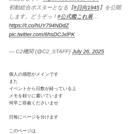
初動総合ポスターとなる【
#日向1945
】を公開
します。どうぞっ！
#公式艦これ展
…
https://t.co/hUY794NDdZ
pic.twitter.com/6hsDCJxlPK
— C2機関 (@C2_STAFF)
July 26, 2025
個人の感想がメインです
また
イベントから日数が経っている上
メモを頼りに書いています
何卒ご容赦くださいませ
日毎にページを分けます
このページは