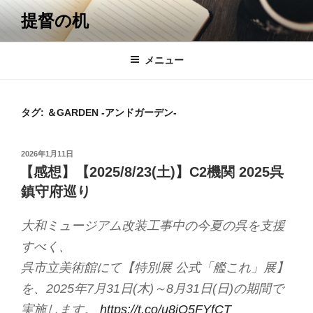
コ
提督の机
ン
テ
ン
メニュー
ツ
へ
ス
タグ:
＆GARDEN -アンドガーデン-
キ
ッ
投
2026年1月11日
プ
稿
【感想】【2025/8/23(土)】C2機関 2025呉
日:
鎮守府巡り
大和ミュージアム改装工事中の今夏の呉を支援
すべく、
呉市立美術館にて【特別展 公式「艦これ」展】
を、2025年7月31日(木)～8月31日(日)の期間で
実施します。
https://t.co/u8iO5FYfCT