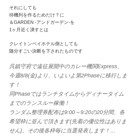
それにしても
待機列を作るためだけ？に
＆GARDEN -アンドガーデン-を
1ヶ月近く潰すとは
クレイトンベイホテル側としても
随分すごい決断を下されたものです
呉鎮守府で遠征展開中のカレー機関Express、
今週8/8(金)より、いよいよ第2Phaseに移行しま
す！
同Phaseではランチタイムからディナータイム
までのランスルー稼働！
ランダム整理券配布は9:00～9:20の20分間、各
希望枠に並んで頂きます(先着の優位性はありま
せん)。その後各枠毎に当選発表します！…