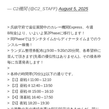
— C2機関 (@C2_STAFF)
August 5, 2025
> 呉鎮守府で遠征展開中のカレー機関Express、今週
8/8(金)より、いよいよ第2Phaseに移行します！
> 同Phaseではランチタイムからディナータイムまでのラ
ンスルー稼働！
> ランダム整理券配布は9:00～9:20の20分間、各希望枠に
並んで頂きます(先着の優位性はありません)。その後各枠
毎に当選発表します！
>
> 各枠の時間帯(70分)は以下の通りです。
> 【1】昼戦-I 11:00～12:10
> 【2】昼戦-II 12:40～13:50
> 【3】昼戦-III 15:00～16:10
> 【4】薄暮戦 16:40～17:50
> 【5】夜戦 18:20～19:30
> ※複数の方の連続当選は保証/設定できませんが、同じ