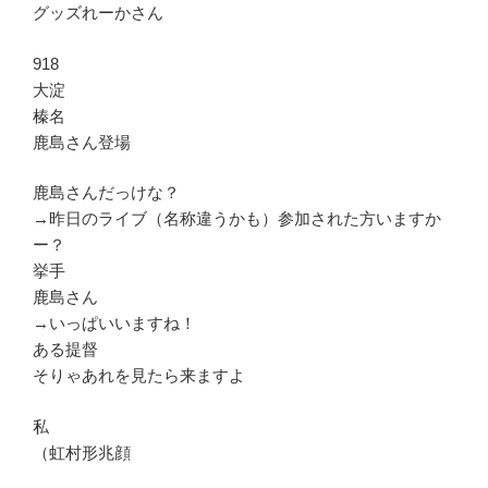
グッズれーかさん
918
大淀
榛名
鹿島さん登場
鹿島さんだっけな？
→昨日のライブ（名称違うかも）参加された方いますか
ー？
挙手
鹿島さん
→いっぱいいますね！
ある提督
そりゃあれを見たら来ますよ
私
（虹村形兆顔