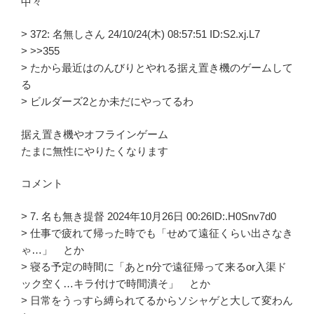
中々
> 372: 名無しさん 24/10/24(木) 08:57:51 ID:S2.xj.L7
> >>355
> たから最近はのんびりとやれる据え置き機のゲームして
る
> ビルダーズ2とか未だにやってるわ
据え置き機やオフラインゲーム
たまに無性にやりたくなります
コメント
> 7. 名も無き提督 2024年10月26日 00:26ID:.H0Snv7d0
> 仕事で疲れて帰った時でも「せめて遠征くらい出さなき
ゃ…」 とか
> 寝る予定の時間に「あとn分で遠征帰って来るor入渠ド
ック空く…キラ付けで時間潰そ」 とか
> 日常をうっすら縛られてるからソシャゲと大して変わん