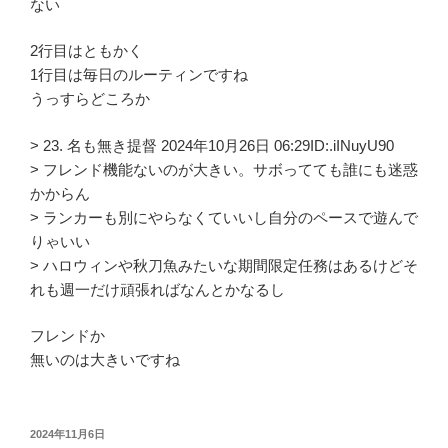
ない
2行目はともかく
1行目は毎日のルーティンですね
うっすらどころか
> 23. 名も無き提督 2024年10月26日 06:29ID:.iINuyU90
> フレンド機能ないのが大きい。サボってても誰にも迷惑
かからん
> ランカーも別にやらなくていいし自分のペースで遊んで
りゃいい
> ハロウィンや秋刀魚みたいな期間限定任務はあるけどそ
れも週一だけ頑張ればなんとかなるし
フレンドか
無いのは大きいですね
投
2024年11月6日