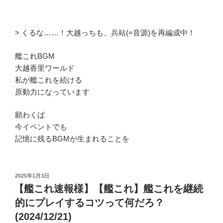
> くるな……！大越っちも、兵站(=音源)を再編成中！
艦これBGM
大越香里ワールド
私が艦これを続ける
原動力になっています
願わくば
今イベントでも
記憶に残るBGMが生まれることを
投
2025年1月3日
稿
【艦これ速報様】【艦これ】艦これを継続
日:
的にプレイするコツって何だろ？
(2024/12/21)