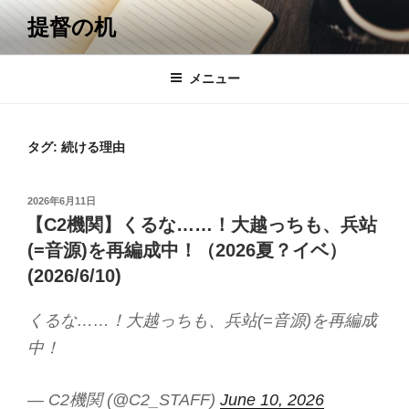
コ
提督の机
ン
テ
ン
メニュー
ツ
へ
ス
タグ:
続ける理由
キ
ッ
投
2026年6月11日
プ
稿
【C2機関】くるな……！大越っちも、兵站
日:
(=音源)を再編成中！（2026夏？イベ）
(2026/6/10)
くるな……！大越っちも、兵站(=音源)を再編成
中！
— C2機関 (@C2_STAFF)
June 10, 2026