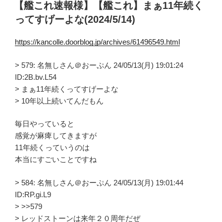
稿
【艦これ速報様】【艦これ】まぁ11年続く
日:
ってすげーよな(2024/5/14)
https://kancolle.doorblog.jp/archives/61496549.html
> 579: 名無しさん＠おーぷん 24/05/13(月) 19:01:24
ID:2B.bv.L54
> まぁ11年続くってすげーよな
> 10年以上続いてんだもん
毎日やっていると
感覚が麻痺してきますが
11年続くっていうのは
本当にすごいことですね
> 584: 名無しさん＠おーぷん 24/05/13(月) 19:01:44
ID:RP.gi.L9
> >>579
> レッドストーンは来年２０周年だぜ