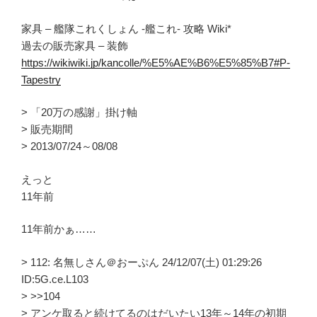
家具 – 艦隊これくしょん -艦これ- 攻略 Wiki*
過去の販売家具 – 装飾
https://wikiwiki.jp/kancolle/%E5%AE%B6%E5%85%B7#P-
Tapestry
> 「20万の感謝」掛け軸
> 販売期間
> 2013/07/24～08/08
えっと
11年前
11年前かぁ……
> 112: 名無しさん＠おーぷん 24/12/07(土) 01:29:26
ID:5G.ce.L103
> >>104
> アンケ取ると続けてるのはだいたい13年～14年の初期