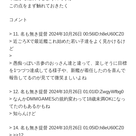
この点をまず触れておきたく
コメント
> 11. 名も無き提督 2024年10月26日 00:56ID:h8eU60CZ0
> 近ごろXで最近艦これ始めた若い子達をよく見かけるけ
ど
>
> 愚痴っぽい古参のおっさん達と違って、楽しそうに目標
を1つづつ達成してる様子や、新艦が着任したのを喜んで
報告してるのが見てて微笑ましいよね
> 12. 名も無き提督 2024年10月26日 01:01ID:ZwgyWfbg0
> なんかDMMGAMESの規約変わって18歳未満OKになっ
てたのもあるかもね
> 知らんけど
> 14. 名も無き提督 2024年10月26日 01:05ID:h8eU60CZ0
> >>12