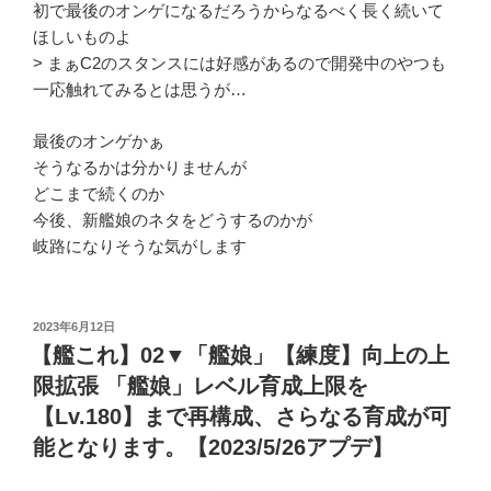
初で最後のオンゲになるだろうからなるべく長く続いて
ほしいものよ
> まぁC2のスタンスには好感があるので開発中のやつも
一応触れてみるとは思うが…
最後のオンゲかぁ
そうなるかは分かりませんが
どこまで続くのか
今後、新艦娘のネタをどうするのかが
岐路になりそうな気がします
投
2023年6月12日
稿
【艦これ】02▼「艦娘」【練度】向上の上
日:
限拡張 「艦娘」レベル育成上限を
【Lv.180】まで再構成、さらなる育成が可
能となります。【2023/5/26アプデ】