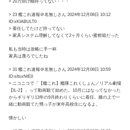
> 20万掛け軸持ってない・・・
> 23 艦これ速報＠名無しさん 2024年12月08日 10:12
ID:xKIABULT0
> 着任してたけど持ってない
> 家具システム理解してなくて2ヶ月くらい蜜柑箱だった
私も当時は攻略に手一杯
家具は蔑ろでしたね
> 31 艦これ速報＠名無しさん 2024年12月08日 10:59
ID:sItsxNtE0
> ニコニコで「【艦これ】艦隊これくしょん／リアル劇場
【IL-2】」って動画観て始めた。10月にはなってなかった
からギリギリ13年の9月終わりくらいに着任。膝の上で一
緒に動画観てた甥っ子が来年高校生になるよ。
懐かしい