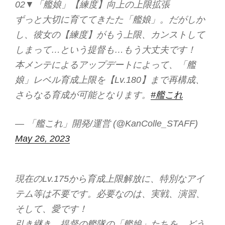
02▼「艦娘」【練度】向上の上限拡張
ずっと大切に育ててきたた「艦娘」。だがしか
し、彼女の【練度】がもう上限、カンストして
しまって…という提督も…もう大丈夫です！
本メンテによるアップデートによって、「艦
娘」レベル育成上限を【Lv.180】まで再構成、
さらなる育成が可能となります。
#艦これ
— 「艦これ」開発/運営 (@KanColle_STAFF)
May 26, 2023
現在のLv.175から育成上限解放に、特別なアイ
テム等は不要です。必要なのは、実戦、演習、
そして、愛です！
引き継き、提督の艦隊の「艦娘」たちを、どう