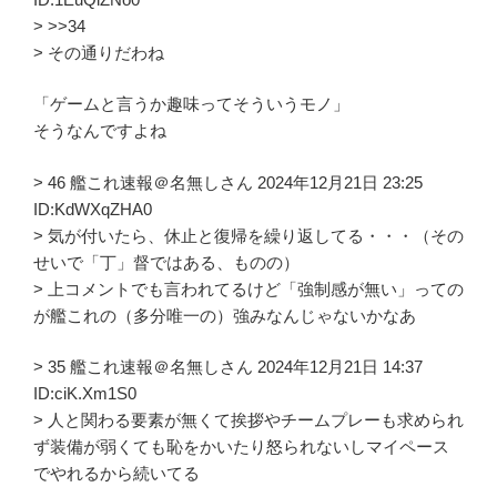
> >>34
> その通りだわね
「ゲームと言うか趣味ってそういうモノ」
そうなんですよね
> 46 艦これ速報＠名無しさん 2024年12月21日 23:25
ID:KdWXqZHA0
> 気が付いたら、休止と復帰を繰り返してる・・・（その
せいで「丁」督ではある、ものの）
> 上コメントでも言われてるけど「強制感が無い」っての
が艦これの（多分唯一の）強みなんじゃないかなあ
> 35 艦これ速報＠名無しさん 2024年12月21日 14:37
ID:ciK.Xm1S0
> 人と関わる要素が無くて挨拶やチームプレーも求められ
ず装備が弱くても恥をかいたり怒られないしマイペース
でやれるから続いてる