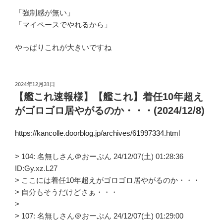
「強制感が無い」
「マイペースでやれるから」
やっぱりこれが大きいですね
投
2024年12月31日
稿
【艦これ速報様】【艦これ】着任10年超え
日:
がゴロゴロ居やがるのか・・・(2024/12/8)
https://kancolle.doorblog.jp/archives/61997334.html
> 104: 名無しさん＠おーぷん 24/12/07(土) 01:28:36
ID:Gy.xz.L27
> ここには着任10年超えがゴロゴロ居やがるのか・・・
> 自分もそうだけどさぁ・・・
>
> 107: 名無しさん＠おーぷん 24/12/07(土) 01:29:00